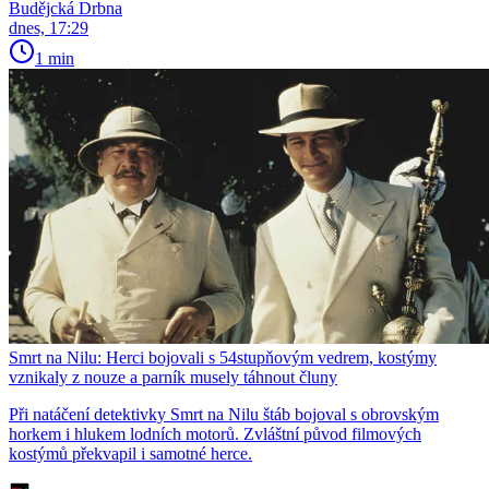
Budějcká Drbna
dnes, 17:29
1 min
Smrt na Nilu: Herci bojovali s 54stupňovým vedrem, kostýmy
vznikaly z nouze a parník musely táhnout čluny
Při natáčení detektivky Smrt na Nilu štáb bojoval s obrovským
horkem i hlukem lodních motorů. Zvláštní původ filmových
kostýmů překvapil i samotné herce.