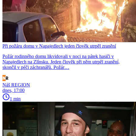
Při požáru domu v Napajedlech jeden člověk utrpěl zranění
Požár rodinného domu likvidovali v noci na pátek hasiči v
Napajedlech na Zlínsku. Jeden člověk při něm utrpěl zranění,
skončil v péči záchranářů. Požár…
Náš REGION
dnes, 17:00
1 min