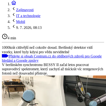
Zajímavosti
IT a technologie
Mobil
9. 7. 2026, 08:13
4 min
1000krát citlivější než cokoliv dosud. Berlínský detektor vidí
vzorky, které byly kdysi pro vědu neviditelné
Přidejte si obsah Centrum.cz do oblíbených zdrojů pro Google
hledání a Google zprávy
V berlínském synchrotronu BESSY II začal letos pracovat
supravodivý spektrometr, který zachytí až tisíckrát víc rentgenových
fotonů než dosavadní přístroje.