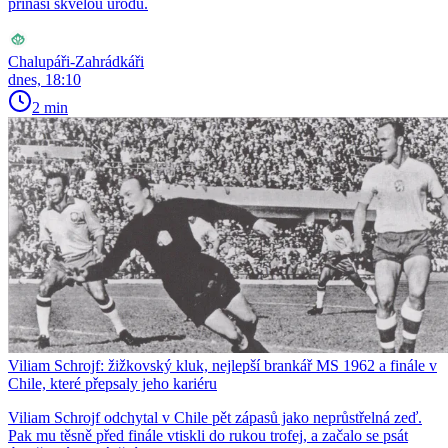
přináší skvělou úrodu.
Chalupáři-Zahrádkáři
dnes, 18:10
2 min
Viliam Schrojf: žižkovský kluk, nejlepší brankář MS 1962 a finále v
Chile, které přepsaly jeho kariéru
Viliam Schrojf odchytal v Chile pět zápasů jako neprůstřelná zeď.
Pak mu těsně před finále vtiskli do rukou trofej, a začalo se psát