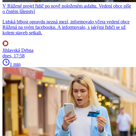
V Růžené projel řidič po nově položeném asfaltu. Vedení obce píše
o čistém šílenství
Lidská blbost opravdu nezná mezí, informovalo včera vedení obce
Růžená na svém facebooku. A informovalo, s jakými řidiči se už
kolem staveb setkali.
Jihlavská Drbna
dnes, 17:58
1 min