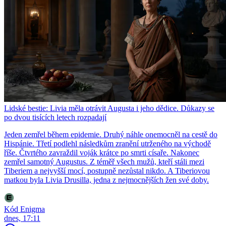
Lidské bestie: Livia měla otrávit Augusta i jeho dědice. Důkazy se
po dvou tisících letech rozpadají
Jeden zemřel během epidemie. Druhý náhle onemocněl na cestě do
Hispánie. Třetí podlehl následkům zranění utrženého na východě
říše. Čtvrtého zavraždil voják krátce po smrti císaře. Nakonec
zemřel samotný Augustus. Z téměř všech mužů, kteří stáli mezi
Tiberiem a nejvyšší mocí, postupně nezůstal nikdo. A Tiberiovou
matkou byla Livia Drusilla, jedna z nejmocnějších žen své doby.
Kód Enigma
dnes, 17:11