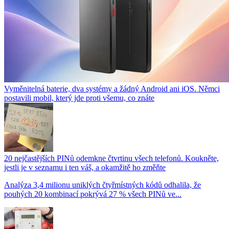
Vyměnitelná baterie, dva systémy a žádný Android ani iOS. Němci
postavili mobil, který jde proti všemu, co znáte
20 nejčastějších PINů odemkne čtvrtinu všech telefonů. Koukněte,
jestli je v seznamu i ten váš, a okamžitě ho změňte
Analýza 3,4 milionu uniklých čtyřmístných kódů odhalila, že
pouhých 20 kombinací pokrývá 27 % všech PINů ve...