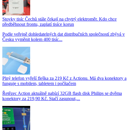
Stovky tisíc Čechů stále čekají na chytrý elektroměr. Kdo chce
předběhnout frontu, zaplatí tisíce korun
Podle veřejně dohledatelných dat distribučních společností zbývá v
Česku vyměnit kolem 400 tisíc...
Plný telefon vyřeší fleška za 219 Kč z Actionu. Má dva konektory a
funguje s mobilem, tabletem i počítačem
Řetězec Action aktuálně nabízí 32GB flash disk Philips se dvěma
konektory za 219,90 Kč. Stačí zasunout,...