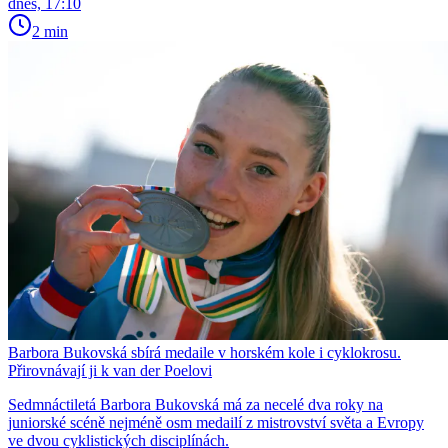
dnes, 17:10
2 min
Barbora Bukovská sbírá medaile v horském kole i cyklokrosu.
Přirovnávají ji k van der Poelovi
Sedmnáctiletá Barbora Bukovská má za necelé dva roky na
juniorské scéně nejméně osm medailí z mistrovství světa a Evropy
ve dvou cyklistických disciplínách.