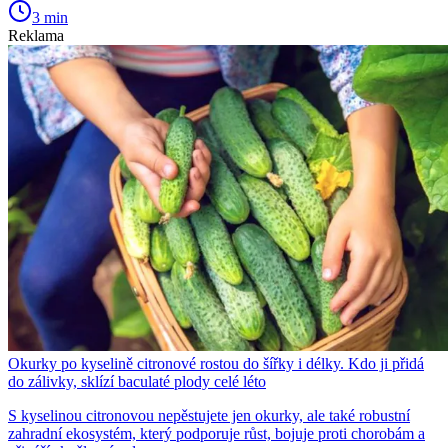
3 min
Reklama
Okurky po kyselině citronové rostou do šířky i délky. Kdo ji přidá
do zálivky, sklízí baculaté plody celé léto
S kyselinou citronovou nepěstujete jen okurky, ale také robustní
zahradní ekosystém, který podporuje růst, bojuje proti chorobám a