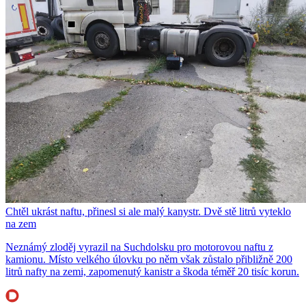
Chtěl ukrást naftu, přinesl si ale malý kanystr. Dvě stě litrů vyteklo
na zem
Neznámý zloděj vyrazil na Suchdolsku pro motorovou naftu z
kamionu. Místo velkého úlovku po něm však zůstalo přibližně 200
litrů nafty na zemi, zapomenutý kanistr a škoda téměř 20 tisíc korun.