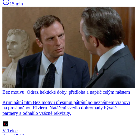
15 min
Bez motivu: Odraz hektické doby, předloha a napříč celým městem
Kriminální film Bez motivu přesunul pátrání po neznámém vrahovi
na prosluněnou Riviéru. Natáčení svedlo dohromady bývalé
partnery a odhalilo vzácné rekvizity.
V Telce