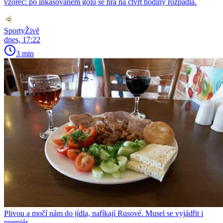
vzorec: po inkasovaném gólu se hra na čtvrt hodiny rozpadla.
SportyŽivě
dnes, 17:22
3 min
Plivou a močí nám do jídla, naříkají Rusové. Musel se vyjádřit i
premiér