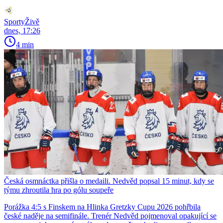
SportyŽivě
dnes, 17:26
4 min
Česká osmnáctka přišla o medaili. Nedvěd popsal 15 minut, kdy se
týmu zhroutila hra po gólu soupeře
Porážka 4:5 s Finskem na Hlinka Gretzky Cupu 2026 pohřbila
české naděje na semifinále. Trenér Nedvěd pojmenoval opakující se