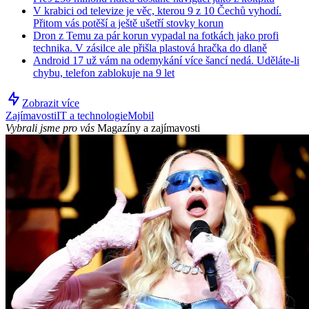
V krabici od televize je věc, kterou 9 z 10 Čechů vyhodí.
Přitom vás potěší a ještě ušetří stovky korun
Dron z Temu za pár korun vypadal na fotkách jako profi
technika. V zásilce ale přišla plastová hračka do dlaně
Android 17 už vám na odemykání více šancí nedá. Uděláte-li
chybu, telefon zablokuje na 9 let
Zobrazit více
Zajímavosti
IT a technologie
Mobil
Vybrali jsme pro vás
Magazíny a zajímavosti