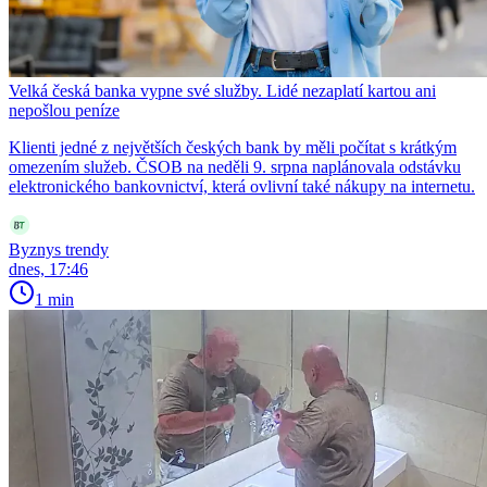
Velká česká banka vypne své služby. Lidé nezaplatí kartou ani
nepošlou peníze
Klienti jedné z největších českých bank by měli počítat s krátkým
omezením služeb. ČSOB na neděli 9. srpna naplánovala odstávku
elektronického bankovnictví, která ovlivní také nákupy na internetu.
Byznys trendy
dnes, 17:46
1 min