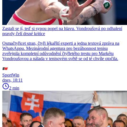
Zastali se jí, teď si sypou popel na hlavu. Vondroušová po odhalení
pravdy čelí drsné kritice
Osmačtyřicet stran, čtyři lékařští experti a jedna textová zpráva na
WhatsAppu. Mezinárodní agentura pro bezúhonnost tenisu
zveřejnila kompletní odůvodnění čtyřletého trestu pro Markétu
Vondroušovou a nálada v tenisovém světě se od té chvíle otočila.
SportWin
dnes, 18:11
2 min