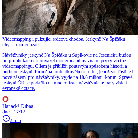
Videomapping i pulzující srdcová chodba. Jeskyně Na Špičáku
chystá modernizaci
Návštěvníky jeskyně Na Špičáku u Supíkovic na Jesenicku budou
při prohlídkách doprovázet moderní audiovizuální prvky včetně
videomappingu. Cílem je přiblížit poutavým způsobem historii a
podobu jeskyní. Proměna prohlídkového okruhu, jehož součástí je i
nové zázemí pro návštěvníky, vyjde na 18,6 milionu korun. Správě
jeskyní ČR se podařilo na modernizaci návštěvnické trasy získat
evropské dotace.
Hanácká Drbna
dnes, 17:12
2 min