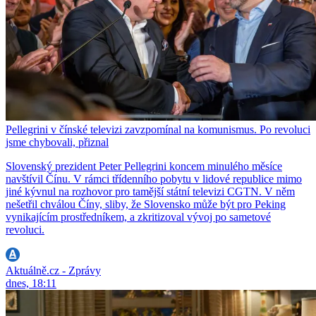
Pellegrini v čínské televizi zavzpomínal na komunismus. Po revoluci
jsme chybovali, přiznal
Slovenský prezident Peter Pellegrini koncem minulého měsíce
navštívil Čínu. V rámci třídenního pobytu v lidové republice mimo
jiné kývnul na rozhovor pro tamější státní televizi CGTN. V něm
nešetřil chválou Číny, sliby, že Slovensko může být pro Peking
vynikajícím prostředníkem, a zkritizoval vývoj po sametové
revoluci.
Aktuálně.cz - Zprávy
dnes, 18:11