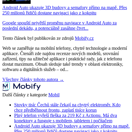
Android Auto ukazuje 3D budovy a semafory přímo na mapě. Přes
250 milionů řidičů dostane navigaci jako z kokpitu
Google spouští největší proměnu navigace v Android Auto za
poslední dekádu, a potenciálně zasáhne čtvrt...
Tento článek byl publikován ze zdrojů
Mobify.cz
Web se zaměřuje na mobilní telefony, chytré technologie a moderní
aplikace. Čtenáři zde najdou recenze nových modelů, srovnání
zařízení, tipy na užitečné aplikace i praktické rady, jak z telefonu
dostat maximum. Obsah sleduje také trendy v oblasti elektroniky,
softwaru a digitálních služeb – od...
Všechny články tohoto autora →
Další články z kategorie
Mobil
Stovky tisíc Čechů stále čekají na chytrý elektroměr. Kdo
chce předběhnout frontu, zaplatí tisíce korun
Plný telefon vyřeší fleška za 219 Kč z Actionu. Má dva
konektory a funguje s mobilem, tabletem i počítačem
Android Auto ukazuje 3D budovy a semafory přímo na mapě.
Přes 250 milionů řidičů dostane navigaci jako z kokpitu