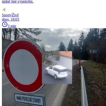
úplně jiné vyprávění.
SportyŽivě
dnes, 18:03
3 min