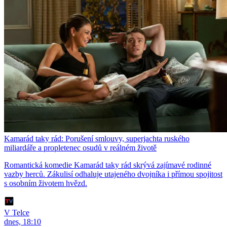
Kamarád taky rád: Porušení smlouvy, superjachta ruského
miliardáře a propletenec osudů v reálném životě
Romantická komedie Kamarád taky rád skrývá zajímavé rodinné
vazby herců. Zákulisí odhaluje utajeného dvojníka i přímou spojitost
s osobním životem hvězd.
V Telce
dnes, 18:10