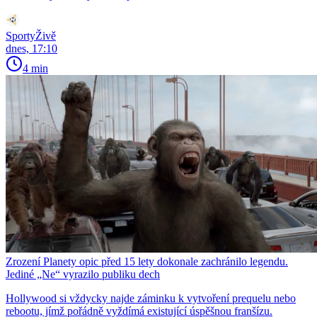
SportyŽivě
dnes, 17:10
4 min
Zrození Planety opic před 15 lety dokonale zachránilo legendu.
Jediné „Ne“ vyrazilo publiku dech
Hollywood si vždycky najde záminku k vytvoření prequelu nebo
rebootu, jímž pořádně vyždímá existující úspěšnou franšízu.