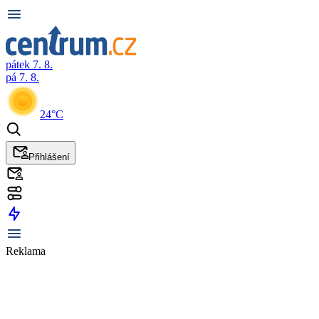
pátek 7. 8.
pá 7. 8.
24°C
Přihlášení
Reklama