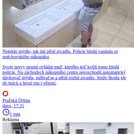
Neteklo mýdlo, tak dal pěstí zrcadlu. Policie hledá vandala ze
smíchovského nákupáku
Svoje nervy neumí ovládat muž, kterého teď kvůli tomu hledá
policie. Na záchodech nákupního centra nerozchodil automatický
dávkovač mýdla, naštval se a pěstí rozbil zrcadlo. Jenže škoda jde
do tisíců a hrozí mu i vězení.
Pražská Drbna
dnes, 17:31
1 min
Reklama