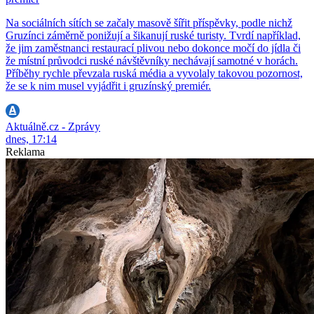
Na sociálních sítích se začaly masově šířit příspěvky, podle nichž
Gruzínci záměrně ponižují a šikanují ruské turisty. Tvrdí například,
že jim zaměstnanci restaurací plivou nebo dokonce močí do jídla či
že místní průvodci ruské návštěvníky nechávají samotné v horách.
Příběhy rychle převzala ruská média a vyvolaly takovou pozornost,
že se k nim musel vyjádřit i gruzínský premiér.
Aktuálně.cz - Zprávy
dnes, 17:14
Reklama