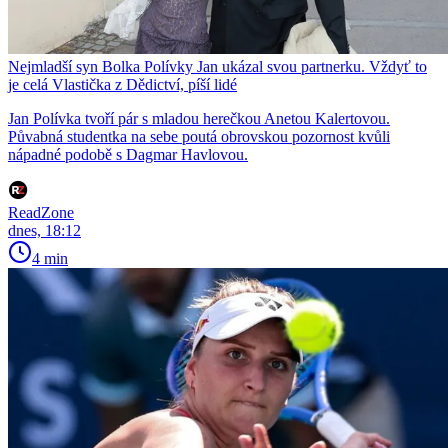
Nejmladší syn Bolka Polívky Jan ukázal svou partnerku. Vždyť to
je celá Vlastička z Dědictví, píší lidé
Jan Polívka tvoří pár s mladou herečkou Anetou Kalertovou.
Půvabná studentka na sebe poutá obrovskou pozornost kvůli
nápadné podobě s Dagmar Havlovou.
ReadZone
dnes, 18:12
4 min