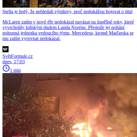
Stella je hrdý, že nehledali výmluvy, proč nedokážou bojovat o titul
McLaren zatím v nové éře nedokázal navázat na úspěšné roky, které
vyvrcholily loňským titulem Landa Norrise. Přestože jej pohání
pohonná jednotka vedoucího týmu, Mercedesu, kromě Maďarska se
mu zatím vyrovnat nedokázal.
SvětFormule.cz
dnes, 17:03
1 min