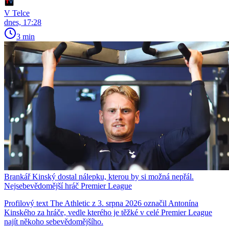
V Telce
dnes, 17:28
3 min
Brankář Kinský dostal nálepku, kterou by si možná nepřál.
Nejsebevědomější hráč Premier League
Profilový text The Athletic z 3. srpna 2026 označil Antonína
Kinského za hráče, vedle kterého je těžké v celé Premier League
najít někoho sebevědomějšího.