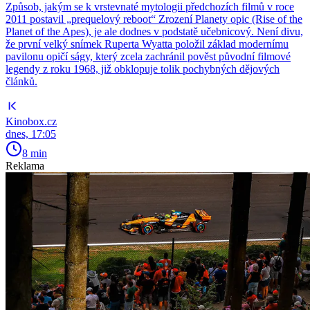
Způsob, jakým se k vrstevnaté mytologii předchozích filmů v roce
2011 postavil „prequelový reboot“ Zrození Planety opic (Rise of the
Planet of the Apes), je ale dodnes v podstatě učebnicový. Není divu,
že první velký snímek Ruperta Wyatta položil základ modernímu
pavilonu opičí ságy, který zcela zachránil pověst původní filmové
legendy z roku 1968, již obklopuje tolik pochybných dějových
článků.
Kinobox.cz
dnes, 17:05
8 min
Reklama