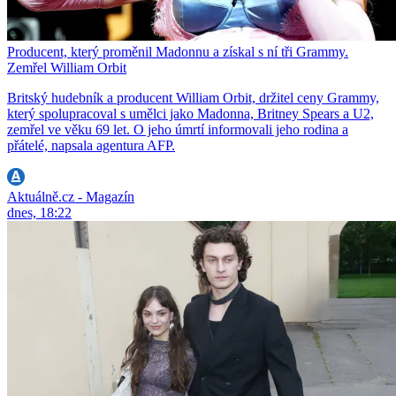
Producent, který proměnil Madonnu a získal s ní tři Grammy.
Zemřel William Orbit
Britský hudebník a producent William Orbit, držitel ceny Grammy,
který spolupracoval s umělci jako Madonna, Britney Spears a U2,
zemřel ve věku 69 let. O jeho úmrtí informovali jeho rodina a
přátelé, napsala agentura AFP.
Aktuálně.cz - Magazín
dnes, 18:22