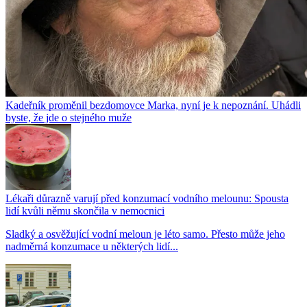
Kadeřník proměnil bezdomovce Marka, nyní je k nepoznání. Uhádli
byste, že jde o stejného muže
Lékaři důrazně varují před konzumací vodního melounu: Spousta
lidí kvůli němu skončila v nemocnici
Sladký a osvěžující vodní meloun je léto samo. Přesto může jeho
nadměrná konzumace u některých lidí...