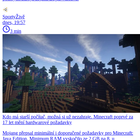
SportyŽivě
dnes, 19:57
3 min
Kdo má starší počítač, možná si už nezahraje. Minecraft poprvé za
17 let mění hardwarové požadavky
Mojang přepsal minimální i doporučené požadavky pro Minecraft:
Java Edition. Minimum RAM vyskočilo ze 2 GB na 8, u