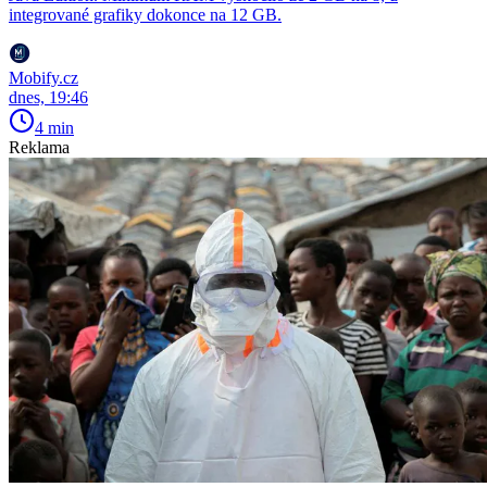
integrované grafiky dokonce na 12 GB.
Mobify.cz
dnes, 19:46
4 min
Reklama