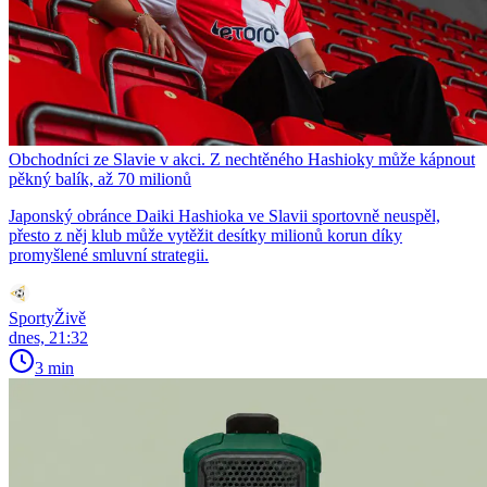
Obchodníci ze Slavie v akci. Z nechtěného Hashioky může kápnout
pěkný balík, až 70 milionů
Japonský obránce Daiki Hashioka ve Slavii sportovně neuspěl,
přesto z něj klub může vytěžit desítky milionů korun díky
promyšlené smluvní strategii.
SportyŽivě
dnes, 21:32
3 min