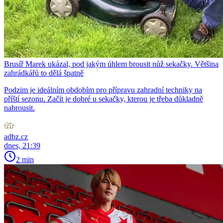
Brusíř Marek ukázal, pod jakým úhlem brousit nůž sekačky. Většina
zahrádkářů to dělá špatně
Podzim je ideálním obdobím pro přípravu zahradní techniky na
příští sezonu. Začít je dobré u sekačky, kterou je třeba důkladně
nabrousit.
adbz.cz
dnes, 21:39
2 min