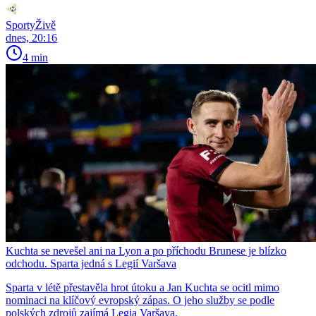
SportyŽivě
dnes, 20:16
4 min
Kuchta se nevešel ani na Lyon a po příchodu Brunese je blízko
odchodu. Sparta jedná s Legií Varšava
Sparta v létě přestavěla hrot útoku a Jan Kuchta se ocitl mimo
nominaci na klíčový evropský zápas. O jeho služby se podle
polských zdrojů zajímá Legia Varšava.