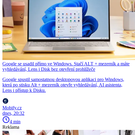
Google se usadil přímo ve Windows. Stačí ALT + mezerník a máte
vyhledávání, Lens i Disk bez otevření prohlížeče
Google spustil samostatnou desktopovou aplikaci pro Windows,
která po stisku Alt + mezerník otevře vyhledávání, AI asistenta,
Lens i přístup k Disku.
Mobify.cz
dnes, 20:32
4 min
Reklama