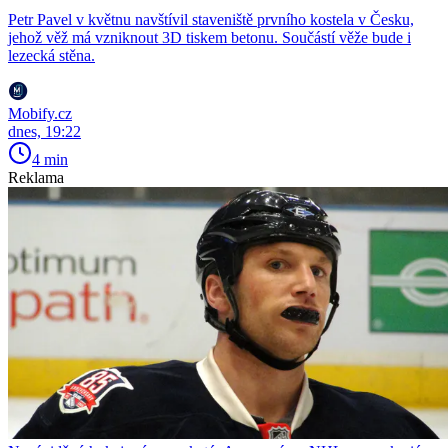
Petr Pavel v květnu navštívil staveniště prvního kostela v Česku,
jehož věž má vzniknout 3D tiskem betonu. Součástí věže bude i
lezecká stěna.
Mobify.cz
dnes, 19:22
4 min
Reklama