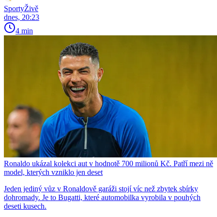
SportyŽivě
dnes, 20:23
4 min
Ronaldo ukázal kolekci aut v hodnotě 700 milionů Kč. Patří mezi ně
model, kterých vzniklo jen deset
Jeden jediný vůz v Ronaldově garáži stojí víc než zbytek sbírky
dohromady. Je to Bugatti, které automobilka vyrobila v pouhých
deseti kusech.