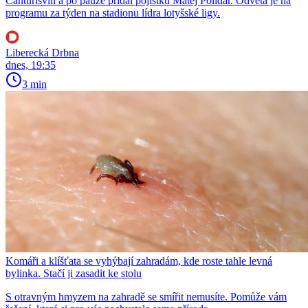
Čanturišvili a po pauze přidal pojistku Matěj Polidar. Odveta je na
programu za týden na stadionu lídra lotyšské ligy.
Liberecká Drbna
dnes, 19:35
3 min
Komáři a klíšťata se vyhýbají zahradám, kde roste tahle levná
bylinka. Stačí ji zasadit ke stolu
S otravným hmyzem na zahradě se smířit nemusíte. Pomůže vám