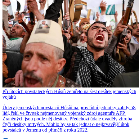
Při útocích povstaleckých Húsíů zemřelo na šest desítek jemenských
vojáků
Údery jemenských povstalců Húsíů na provládní jednotky zabily 58
lidí, řekl ve čtvrtek nejmenovaný vojenský zdroj agentuře AFP.
Zraněných jsou podle něj desítky. Předchozí údaje uváděly zhruba
čtyři desítky mrtvých. Mohlo by se tak jednat o nejkrvavější útok
povstalců v Jemenu od příměří z roku 2022.