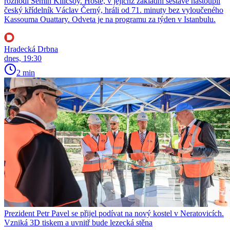
rozhodl Semih Kilicsoy. Hosté, v jejichž základní sestavě nastoupil
český křídelník Václav Černý, hráli od 71. minuty bez vyloučeného
Kassouma Ouattary. Odveta je na programu za týden v Istanbulu.
Hradecká Drbna
dnes, 19:30
2 min
Prezident Petr Pavel se přijel podívat na nový kostel v Neratovicích.
Vzniká 3D tiskem a uvnitř bude lezecká stěna