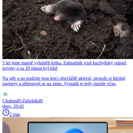
5 let jsme marně vyháněli krtka. Zahradník vzal kuchyňský odpad,
noviny a za 20 minut byl klid
Na jaře a na podzim jsou krtci obzvláště aktivní, protože si hledají
partnery a připravují se na zimu. Vypudit je tedy musíte včas.
Chalupáři-Zahrádkáři
dnes, 20:45
2 min