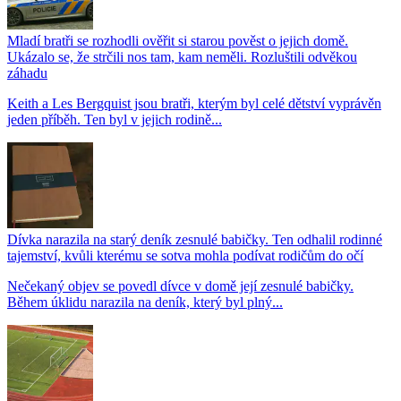
Mladí bratři se rozhodli ověřit si starou pověst o jejich domě.
Ukázalo se, že strčili nos tam, kam neměli. Rozluštili odvěkou
záhadu
Keith a Les Bergquist jsou bratři, kterým byl celé dětství vyprávěn
jeden příběh. Ten byl v jejich rodině...
Dívka narazila na starý deník zesnulé babičky. Ten odhalil rodinné
tajemství, kvůli kterému se sotva mohla podívat rodičům do očí
Nečekaný objev se povedl dívce v domě její zesnulé babičky.
Během úklidu narazila na deník, který byl plný...