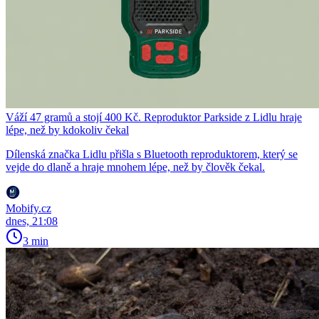
Váží 47 gramů a stojí 400 Kč. Reproduktor Parkside z Lidlu hraje
lépe, než by kdokoliv čekal
Dílenská značka Lidlu přišla s Bluetooth reproduktorem, který se
vejde do dlaně a hraje mnohem lépe, než by člověk čekal.
Mobify.cz
dnes, 21:08
3 min