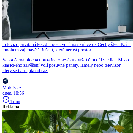
Televize přivrtaná ke zdi i postavená na skříňce už Čechy štve. Našli
mnohem zajímavější řešení, které neruší prostor
Velká černá plocha uprostřed obýváku dráždí čím dál víc lidí. Místo
klasického zavěšení volí posuvné panely, lamely nebo televizor,
který se tváří jako obraz.
Mobify.cz
dnes, 18:56
4 min
Reklama