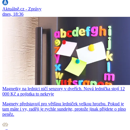
Aktuálně.cz - Zprávy
dnes, 18:36
Magnetky na lednici ničí senzory v dveřích. Nová lednička stojí 12
000 Kč a pojistka to nekryje
Magnety představují pro většinu ledniček velkou hrozbu. Pokud je
tam máte i vy, raději je rychle sundejte, protože jinak přijdete o plno
peněz.