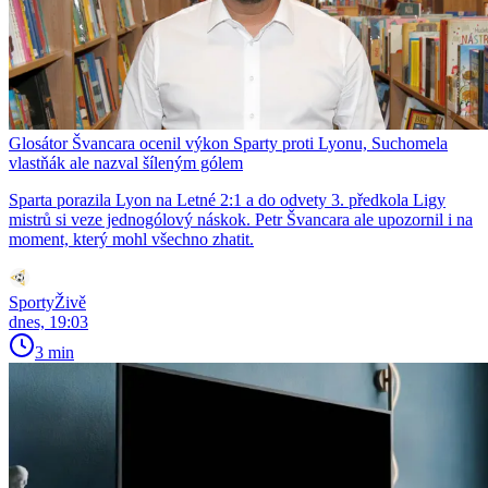
Glosátor Švancara ocenil výkon Sparty proti Lyonu, Suchomela
vlastňák ale nazval šíleným gólem
Sparta porazila Lyon na Letné 2:1 a do odvety 3. předkola Ligy
mistrů si veze jednogólový náskok. Petr Švancara ale upozornil i na
moment, který mohl všechno zhatit.
SportyŽivě
dnes, 19:03
3 min