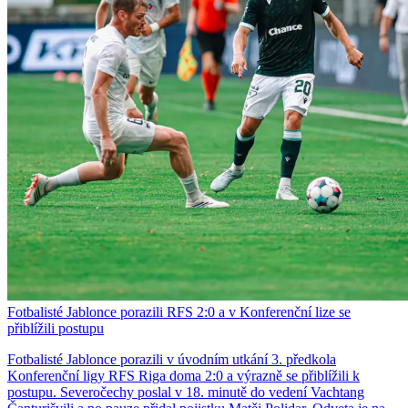
Fotbalisté Jablonce porazili RFS 2:0 a v Konferenční lize se
přiblížili postupu
Fotbalisté Jablonce porazili v úvodním utkání 3. předkola
Konferenční ligy RFS Riga doma 2:0 a výrazně se přiblížili k
postupu. Severočechy poslal v 18. minutě do vedení Vachtang