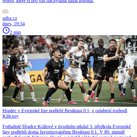
řešení, které si pro vás nachystala sama příroda.
adbz.cz
dnes, 19:34
2 min
Hradec v Evropské lize podlehl Besiktasi 0:1, v oslabení rozhodl
Kilicsoy
Fotbalisté Hradce Králové v úvodním utkání 3. předkola Evropské
ligy podlehli doma favorizovanému Besiktasi 0:1. V 80. minutě