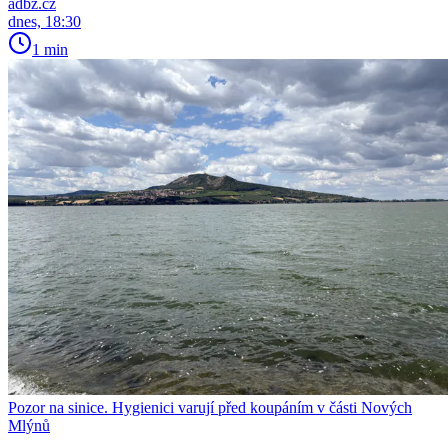
adbz.cz
dnes, 18:30
1 min
Pozor na sinice. Hygienici varují před koupáním v části Nových
Mlýnů