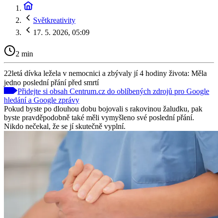
Světkreativity
17. 5. 2026, 05:09
2 min
22letá dívka ležela v nemocnici a zbývaly jí 4 hodiny života: Měla
jedno poslední přání před smrtí
Přidejte si obsah Centrum.cz do oblíbených zdrojů pro Google
hledání a Google zprávy
Pokud byste po dlouhou dobu bojovali s rakovinou žaludku, pak
byste pravděpodobně také měli vymyšleno své poslední přání.
Nikdo nečekal, že se jí skutečně vyplní.