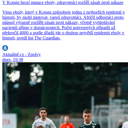
V Kongu hrozí mutace eboly, zdravotníci rozšíří zásah proti nákaze
Virus eboly, který v Kongu způsobuje jednu z nejhorších epidemií v
historii, by mohl mutovat, varují zdravotníci. Afričtí odborníci proto
plánují výrazně rozšířit zásah proti nákaze, včetně vyhledávání
pacientů přímo v domácnostech. Počet potvrzených případů už
překročil 4000 a podle úřadů jde o druhou největší epidemii eboly v
historii, uvedl list The Guardian.
Aktuálně.cz - Zprávy
dnes, 19:38