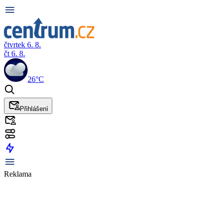
čtvrtek 6. 8.
čt 6. 8.
26°C
Přihlášení
Reklama