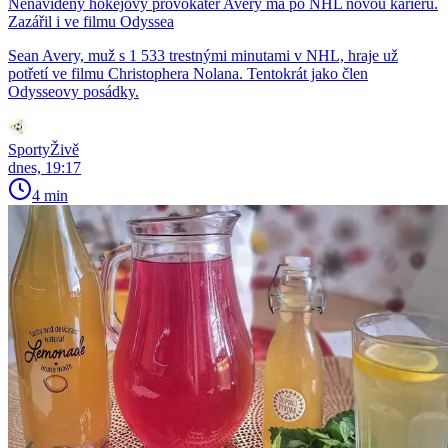
Nenáviděný hokejový provokatér Avery má po NHL novou kariéru.
Zazářil i ve filmu Odyssea
Sean Avery, muž s 1 533 trestnými minutami v NHL, hraje už
potřetí ve filmu Christophera Nolana. Tentokrát jako člen
Odysseovy posádky.
SportyŽivě
dnes, 19:17
4 min