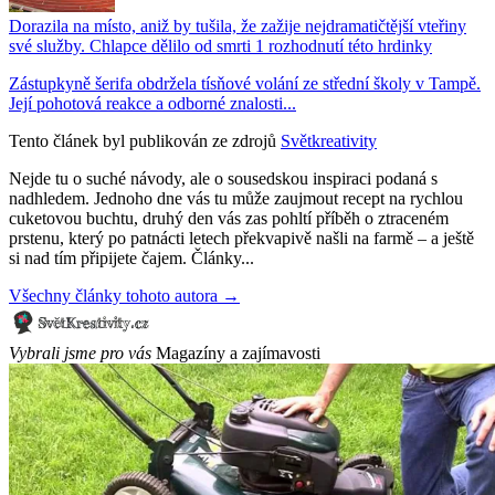
Dorazila na místo, aniž by tušila, že zažije nejdramatičtější vteřiny
své služby. Chlapce dělilo od smrti 1 rozhodnutí této hrdinky
Zástupkyně šerifa obdržela tísňové volání ze střední školy v Tampě.
Její pohotová reakce a odborné znalosti...
Tento článek byl publikován ze zdrojů
Světkreativity
Nejde tu o suché návody, ale o sousedskou inspiraci podaná s
nadhledem. Jednoho dne vás tu může zaujmout recept na rychlou
cuketovou buchtu, druhý den vás zas pohltí příběh o ztraceném
prstenu, který po patnácti letech překvapivě našli na farmě – a ještě
si nad tím připijete čajem. Články...
Všechny články tohoto autora →
Vybrali jsme pro vás
Magazíny a zajímavosti