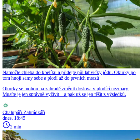
Namočte chleba do kbelíku a přidejte půl lahvičky jódu. Okurky po
tom hnojí samy sebe a plodí až do prvních mrazů
Okurky se mohou na zahradě změnit doslova v plodící nezmary.
Musíte je jen správně vyživit – a pak už se jen těšit z výsledků.
Chalupáři-Zahrádkáři
dnes, 18:45
2 min