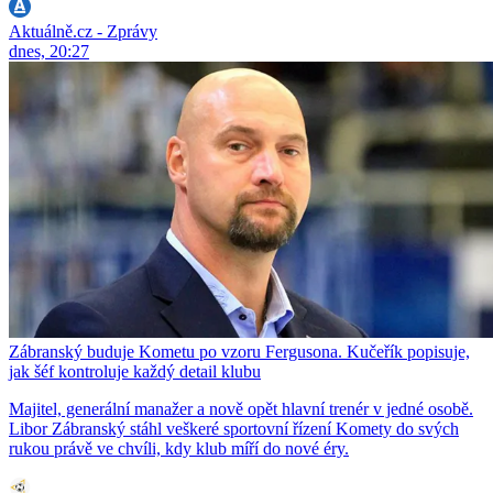
Aktuálně.cz - Zprávy
dnes, 20:27
Zábranský buduje Kometu po vzoru Fergusona. Kučeřík popisuje,
jak šéf kontroluje každý detail klubu
Majitel, generální manažer a nově opět hlavní trenér v jedné osobě.
Libor Zábranský stáhl veškeré sportovní řízení Komety do svých
rukou právě ve chvíli, kdy klub míří do nové éry.