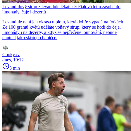
Levandulový sirup z levandule lékařské: Fialová letní zásoba do
limonády, čaje i dezertů
Levandule není jen okrasa u plotu, která dobře vypadá na fotkách.
Ze 100 gramů květů uděláte voňavý sirup, který se hodí do čaje,
limonády i na dezerty, a když se nepřežene louhování, nebude
chutnat jako skříň po babičce.
Cooky.cz
dnes, 19:12
3 min