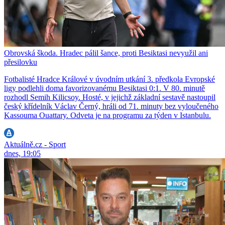
Obrovská škoda. Hradec pálil šance, proti Besiktasi nevyužil ani
přesilovku
Fotbalisté Hradce Králové v úvodním utkání 3. předkola Evropské
ligy podlehli doma favorizovanému Besiktasi 0:1. V 80. minutě
rozhodl Semih Kilicsoy. Hosté, v jejichž základní sestavě nastoupil
český křídelník Václav Černý, hráli od 71. minuty bez vyloučeného
Kassouma Ouattary. Odveta je na programu za týden v Istanbulu.
Aktuálně.cz - Sport
dnes, 19:05