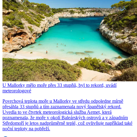
U Mallorky mělo moře přes 33 stupňů, byl to rekord, uvádí
meteorologové
Povrchová teplota moře u Mallorky ve středu odpoledne mírně
přesáhla 33 stupňů a tím zaznamenala nový španělský rekord.
Uvedla to ve čtvrtek meteorologická služba Aemet, která
poznamenala, že moře v okolí Baleárských ostrovů a v západním
Středomoří je letos nadprůměrně teplé, což ovlivňuje například také
noční teploty na pobřeží.