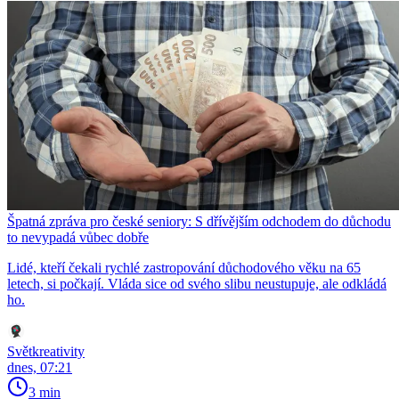
Špatná zpráva pro české seniory: S dřívějším odchodem do důchodu
to nevypadá vůbec dobře
Lidé, kteří čekali rychlé zastropování důchodového věku na 65
letech, si počkají. Vláda sice od svého slibu neustupuje, ale odkládá
ho.
Světkreativity
dnes, 07:21
3 min