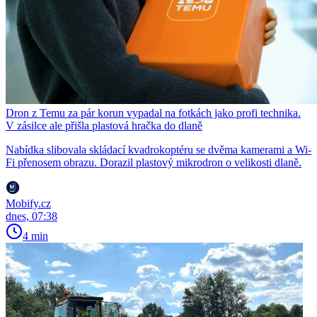
Dron z Temu za pár korun vypadal na fotkách jako profi technika.
V zásilce ale přišla plastová hračka do dlaně
Nabídka slibovala skládací kvadrokoptéru se dvěma kamerami a Wi-
Fi přenosem obrazu. Dorazil plastový mikrodron o velikosti dlaně.
Mobify.cz
dnes, 07:38
4 min