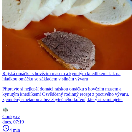
Rajská omáčka s hovězím masem a kynutým knedlíkem: Jak na
hladkou omáčku se základem v silném vývaru
Připravte si nejlepší domácí rajskou omáčku s hovězím masem a
kynutým knedlíkem! Osvědčený rodinný recept z poctivého vývaru,
zjemněný smetanou a bez zbytečného koření, který si zamilujete.
Cooky.cz
dnes, 07:19
4 min