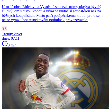
U malé obce Řídelov na Vysočině se mezi stromy ukrývá bývalý
žulový lom s čistou vodou a výrazně klidnější atmosférou než na
běžných koupalištích. Místo patří potápěčskému klubu, proto sem
nelze vyrazit bez respektování podmínek provozovatele.
Trendy Život
dnes, 07:11
3 min