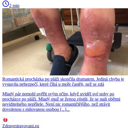
2 min
Romantická procházka po pláži skončila dramatem. Jediná chyba je
vystavila nebezpečí, které číhá u moře častěji, než se zdá
Mladý pár nemohl uvěřit svým očím, když uviděl své nohy po
procházce po pláži. Mladý muž se ženou zjistili, že se stali obětmi
neviditelného nepřítele. Není nic romantičtějšího, než strávit
dovolenou s milovanou osobou [...]...
Zdravestravovani.eu