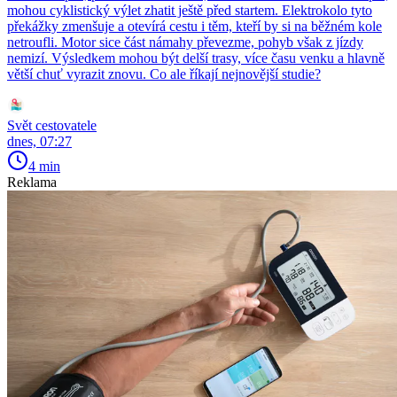
mohou cyklistický výlet zhatit ještě před startem. Elektrokolo tyto
překážky zmenšuje a otevírá cestu i těm, kteří by si na běžném kole
netroufli. Motor sice část námahy převezme, pohyb však z jízdy
nemizí. Výsledkem mohou být delší trasy, více času venku a hlavně
větší chuť vyrazit znovu. Co ale říkají nejnovější studie?
Svět cestovatele
dnes, 07:27
4 min
Reklama