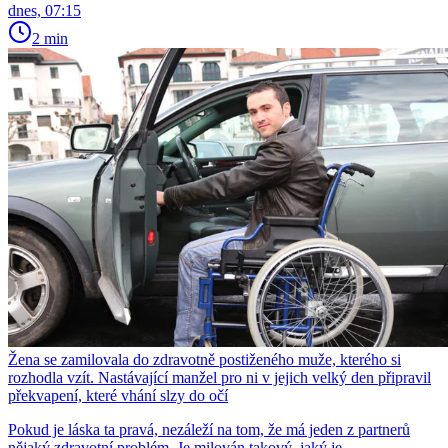
dnes, 07:15
2 min
Žena se zamilovala do zdravotně postiženého muže, kterého si
rozhodla vzít. Nastávající manžel pro ni v jejich velký den připravil
překvapení, které vhání slzy do očí
Pokud je láska ta pravá, nezáleží na tom, že má jeden z partnerů
nějaký zdravotní problém. Je milován takový, jaký je.