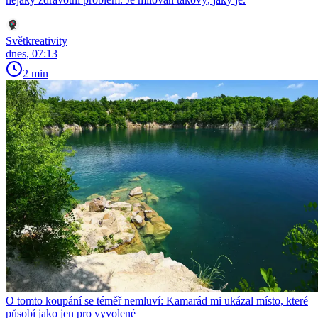
Světkreativity
dnes, 07:13
2 min
O tomto koupání se téměř nemluví: Kamarád mi ukázal místo, které
působí jako jen pro vyvolené