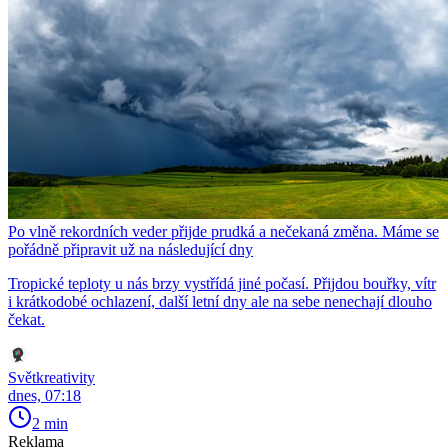
Po vlně rekordních veder přijde prudká a nečekaná změna. Máme se
pořádně připravit už na následující dny
Tropické teploty u nás brzy vystřídá jiné počasí. Přijdou bouřky, vítr
i krátkodobé ochlazení, další letní dny ale na sebe nenechají dlouho
čekat.
Světkreativity
dnes, 07:18
2 min
Reklama