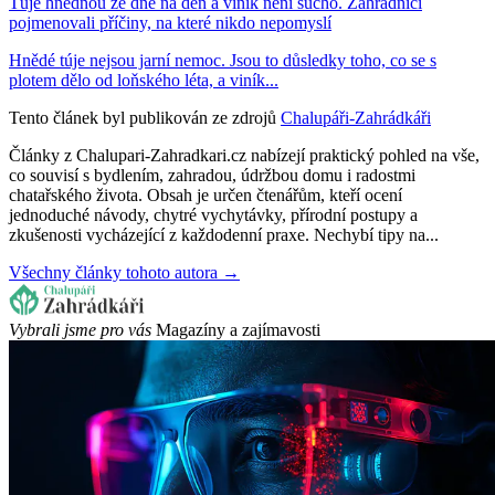
Túje hnědnou ze dne na den a viník není sucho. Zahradníci
pojmenovali příčiny, na které nikdo nepomyslí
Hnědé túje nejsou jarní nemoc. Jsou to důsledky toho, co se s
plotem dělo od loňského léta, a viník...
Tento článek byl publikován ze zdrojů
Chalupáři-Zahrádkáři
Články z Chalupari-Zahradkari.cz nabízejí praktický pohled na vše,
co souvisí s bydlením, zahradou, údržbou domu i radostmi
chatařského života. Obsah je určen čtenářům, kteří ocení
jednoduché návody, chytré vychytávky, přírodní postupy a
zkušenosti vycházející z každodenní praxe. Nechybí tipy na...
Všechny články tohoto autora →
Vybrali jsme pro vás
Magazíny a zajímavosti