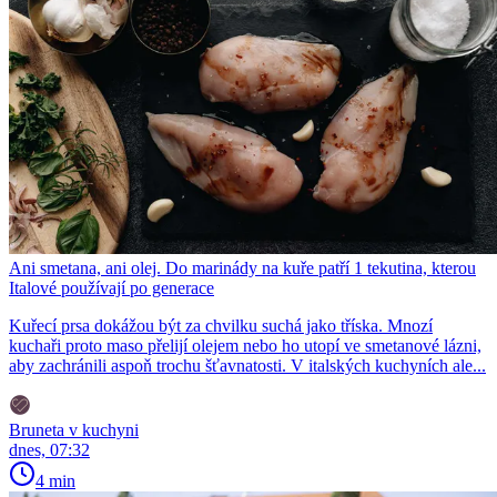
Ani smetana, ani olej. Do marinády na kuře patří 1 tekutina, kterou
Italové používají po generace
Kuřecí prsa dokážou být za chvilku suchá jako tříska. Mnozí
kuchaři proto maso přelijí olejem nebo ho utopí ve smetanové lázni,
aby zachránili aspoň trochu šťavnatosti. V italských kuchyních ale...
Bruneta v kuchyni
dnes, 07:32
4 min