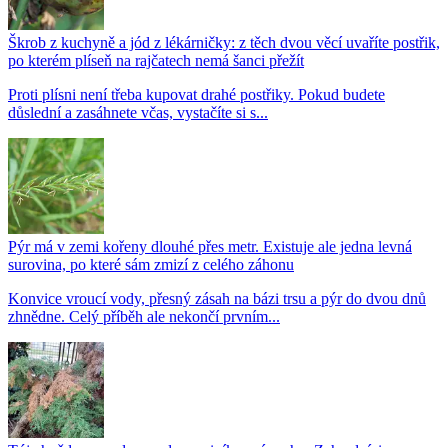
Škrob z kuchyně a jód z lékárničky: z těch dvou věcí uvaříte postřik,
po kterém plíseň na rajčatech nemá šanci přežít
Proti plísni není třeba kupovat drahé postřiky. Pokud budete
důslední a zasáhnete včas, vystačíte si s...
Pýr má v zemi kořeny dlouhé přes metr. Existuje ale jedna levná
surovina, po které sám zmizí z celého záhonu
Konvice vroucí vody, přesný zásah na bázi trsu a pýr do dvou dnů
zhnědne. Celý příběh ale nekončí prvním...