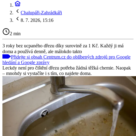
Chalupáři-Zahrádkáři
8. 7. 2026, 15:16
2 min
3 roky bez ucpaného dřezu díky surovině za 1 Kč. Každý ji má
doma a používá denně, ale málokdo takto
Přidejte si obsah Centrum.cz do oblíbených zdrojů pro Google
hledání a Google zprávy
Leckdy není pro čištění dřezu potřeba žádná těžká chemie. Naopak
– mnohdy si vystačíte i s tím, co najdete doma.