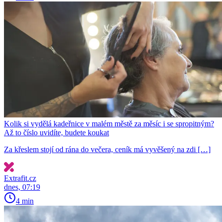
Kolik si vydělá kadeřnice v malém městě za měsíc i se spropitným?
Až to číslo uvidíte, budete koukat
Za křeslem stojí od rána do večera, ceník má vyvěšený na zdi […]
Extrafit.cz
dnes, 07:19
4 min