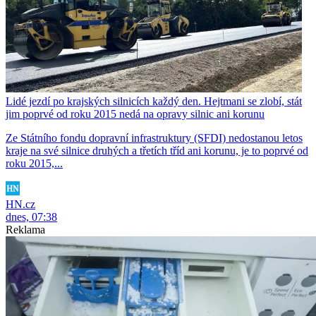
Lidé jezdí po krajských silnicích každý den. Hejtmani se zlobí, stát
jim poprvé od roku 2015 nedá na opravy silnic ani korunu
Ze Státního fondu dopravní infrastruktury (SFDI) nedostanou letos
kraje na své silnice druhých a třetích tříd ani korunu, je to poprvé od
roku 2015,...
HN.cz
dnes, 07:38
Reklama