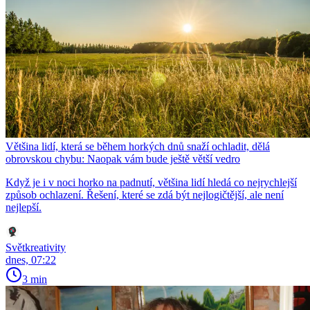
Většina lidí, která se během horkých dnů snaží ochladit, dělá
obrovskou chybu: Naopak vám bude ještě větší vedro
Když je i v noci horko na padnutí, většina lidí hledá co nejrychlejší
způsob ochlazení. Řešení, které se zdá být nejlogičtější, ale není
nejlepší.
Světkreativity
dnes, 07:22
3 min