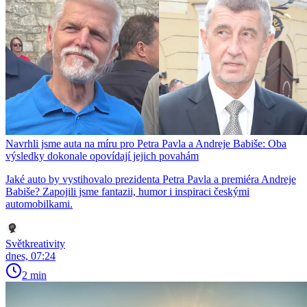
Navrhli jsme auta na míru pro Petra Pavla a Andreje Babiše: Oba
výsledky dokonale opovídají jejich povahám
Jaké auto by vystihovalo prezidenta Petra Pavla a premiéra Andreje
Babiše? Zapojili jsme fantazii, humor i inspiraci českými
automobilkami.
Světkreativity
dnes, 07:24
2 min