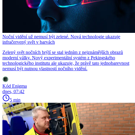
Noční vidění už nemusí být zelené. Nová technologie ukazuje
infračervený svět v barvách
Zelený svět nočních brýlí se stal jedním z nejznámějších obrazů
moderní války. Nový experimentální systém z Pekingského
technologického institutu ale ukazuje, že právě tato jednobarevnost
nemusí být nutnou vlastností nočního vidění.
Kód Enigma
dnes, 07:42
5 min