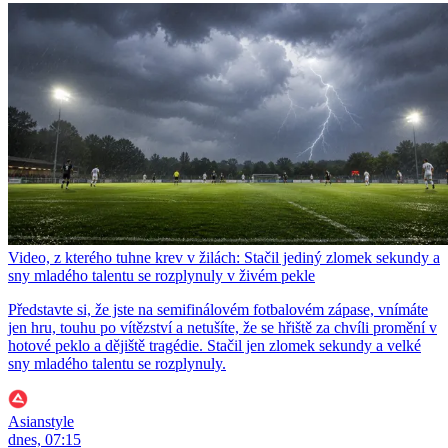
Video, z kterého tuhne krev v žilách: Stačil jediný zlomek sekundy a
sny mladého talentu se rozplynuly v živém pekle
Představte si, že jste na semifinálovém fotbalovém zápase, vnímáte
jen hru, touhu po vítězství a netušíte, že se hřiště za chvíli promění v
hotové peklo a dějiště tragédie. Stačil jen zlomek sekundy a velké
sny mladého talentu se rozplynuly.
Asianstyle
dnes, 07:15