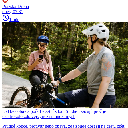
Pražská Drbna
dnes, 07:31
1 min
Dál bez obav a pořád vlastní silou. Studie ukazují, proč je
elektrokolo zdravější, než si mnozí myslí
Prudké kopce, protivítr nebo obava, zda zbude dost sil na cestu zpět,