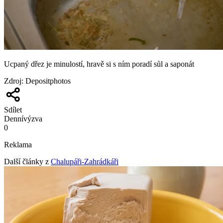
Ucpaný dřez je minulostí, hravě si s ním poradí sůl a saponát
Zdroj
:
Depositphotos
Sdílet
Denní
výzva
0
Reklama
Další články z
Chalupáři-Zahrádkáři