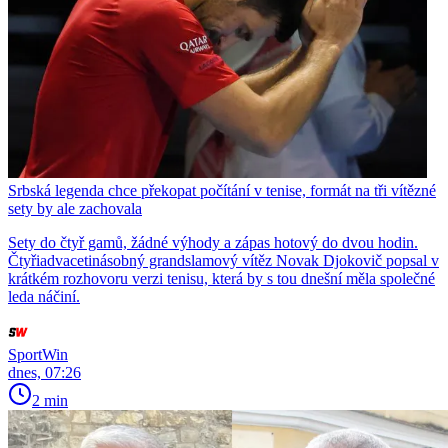
Srbská legenda chce překopat počítání v tenise, formát na tři vítězné
sety by ale zachovala
Sety do čtyř gamů, žádné výhody a zápas hotový do dvou hodin.
Čtyřiadvacetinásobný grandslamový vítěz Novak Djokovič popsal v
krátkém rozhovoru verzi tenisu, která by s tou dnešní měla společné
leda náčiní.
SportWin
dnes, 07:26
2 min