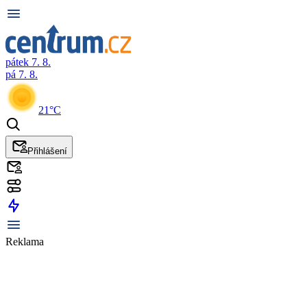
pátek 7. 8.
pá 7. 8.
21°C
Přihlášení
Reklama