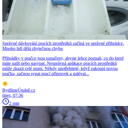
Správné dávkování pracích prostředků začíná ve správné přihrádce.
Mnoho lidí dělá zbytečnou chybu
Přihrádky v pračce jsou označeny, abyste lehce poznali, co do které
máte nalít nebo nasypat. Nesprávná aplikace pracích prostředků
může zkazit celé praní. Někdy spotřebitelé, když zakoupí novou
pračku, začnou sypat prací přípravek a nalévat...
BydlímeÚtulně.cz
dnes, 07:36
2 min