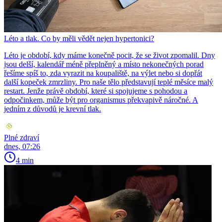
Léto a tlak. Co by měli vědět nejen hypertonici?
Léto je období, kdy máme konečně pocit, že se život zpomalil. Dny
jsou delší, kalendář méně přeplněný a místo nekonečných porad
řešíme spíš to, zda vyrazit na koupaliště, na výlet nebo si dopřát
další kopeček zmrzliny. Pro naše tělo představují teplé měsíce malý
restart. Jenže právě období, které si spojujeme s pohodou a
odpočinkem, může být pro organismus překvapivě náročné. A
jedním z důvodů je krevní tlak.
Plné zdraví
dnes, 07:26
4 min