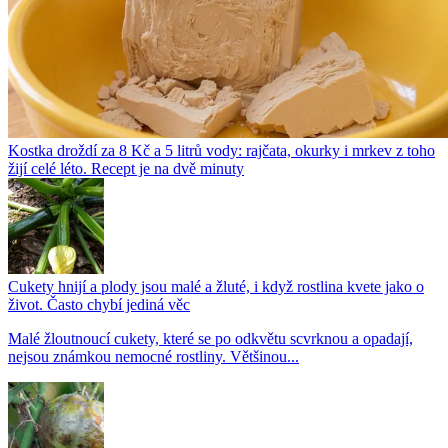
Kostka droždí za 8 Kč a 5 litrů vody: rajčata, okurky i mrkev z toho
žijí celé léto. Recept je na dvě minuty
Cukety hnijí a plody jsou malé a žluté, i když rostlina kvete jako o
život. Často chybí jediná věc
Malé žloutnoucí cukety, které se po odkvětu scvrknou a opadají,
nejsou známkou nemocné rostliny. Většinou...