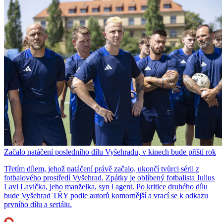
Začalo natáčení posledního dílu Vyšehradu, v kinech bude příští rok
Třetím dílem, jehož natáčení právě začalo, ukončí tvůrci sérii z
fotbalového prostředí Vyšehrad. Zpátky je oblíbený fotbalista Julius
Lavi Lavička, jeho manželka, syn i agent. Po kritice druhého dílu
bude Vyšehrad TŘY podle autorů komornější a vrací se k odkazu
prvního dílu a seriálu.