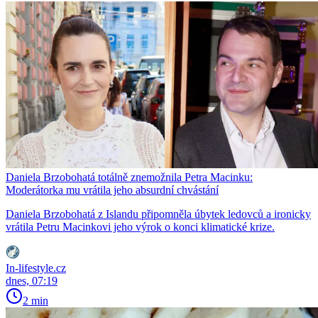
Daniela Brzobohatá totálně znemožnila Petra Macinku:
Moderátorka mu vrátila jeho absurdní chvástání
Daniela Brzobohatá z Islandu připomněla úbytek ledovců a ironicky
vrátila Petru Macinkovi jeho výrok o konci klimatické krize.
In-lifestyle.cz
dnes, 07:19
2 min