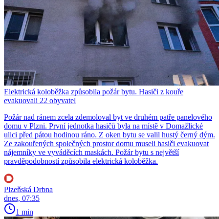
Elektrická koloběžka způsobila požár bytu. Hasiči z kouře
evakuovali 22 obyvatel
Požár nad ránem zcela zdemoloval byt ve druhém patře panelového
domu v Plzni. První jednotka hasičů byla na místě v Domažlické
ulici před pátou hodinou ráno. Z oken bytu se valil hustý černý dým.
Ze zakouřených společných prostor domu museli hasiči evakuovat
nájemníky ve vyváděcích maskách. Požár bytu s největší
pravděpodobností způsobila elektrická koloběžka.
Plzeňská Drbna
dnes, 07:35
1 min