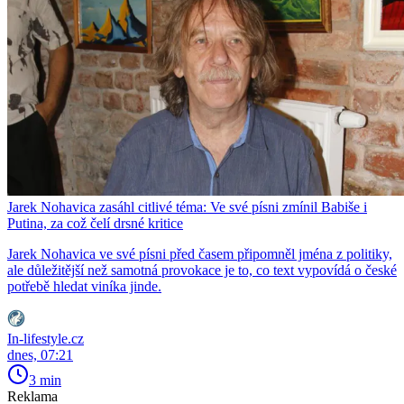
Jarek Nohavica zasáhl citlivé téma: Ve své písni zmínil Babiše i
Putina, za což čelí drsné kritice
Jarek Nohavica ve své písni před časem připomněl jména z politiky,
ale důležitější než samotná provokace je to, co text vypovídá o české
potřebě hledat viníka jinde.
In-lifestyle.cz
dnes, 07:21
3 min
Reklama