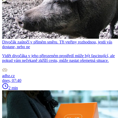
Divočák zaútočí v přímém směru. Tři vteřiny rozhodnou, jestli vás
dostane, nebo ne
Vidět divočáka v jeho přirozeném prostředí může být fascinující, ale
pokud vám nečekaně zkříží cestu, může nastat ošemetná situace.
adbz.cz
dnes, 07:40
2 min