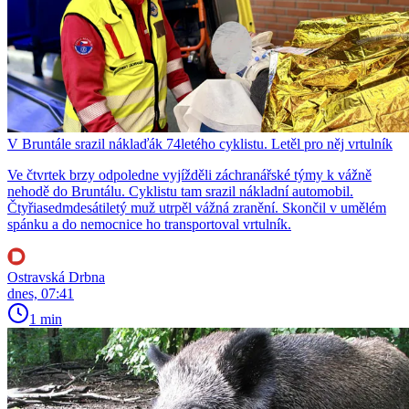
V Bruntále srazil náklaďák 74letého cyklistu. Letěl pro něj vrtulník
Ve čtvrtek brzy odpoledne vyjížděli záchranářské týmy k vážně
nehodě do Bruntálu. Cyklistu tam srazil nákladní automobil.
Čtyřiasedmdesátiletý muž utrpěl vážná zranění. Skončil v umělém
spánku a do nemocnice ho transportoval vrtulník.
Ostravská Drbna
dnes, 07:41
1 min