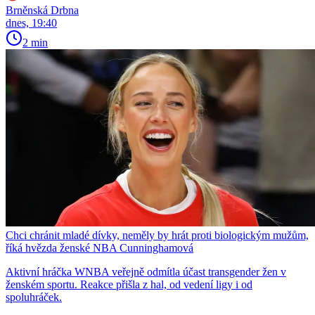
Brněnská Drbna
dnes, 19:40
2 min
Chci chránit mladé dívky, neměly by hrát proti biologickým mužům,
říká hvězda ženské NBA Cunninghamová
Aktivní hráčka WNBA veřejně odmítla účast transgender žen v
ženském sportu. Reakce přišla z hal, od vedení ligy i od
spoluhráček.