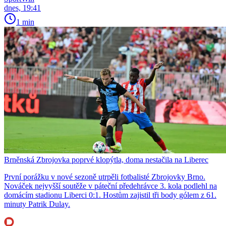
dnes, 19:41
1 min
Brněnská Zbrojovka poprvé klopýtla, doma nestačila na Liberec
První porážku v nové sezoně utrpěli fotbalisté Zbrojovky Brno.
Nováček nejvyšší soutěže v páteční předehrávce 3. kola podlehl na
domácím stadionu Liberci 0:1. Hostům zajistil tři body gólem z 61.
minuty Patrik Dulay.