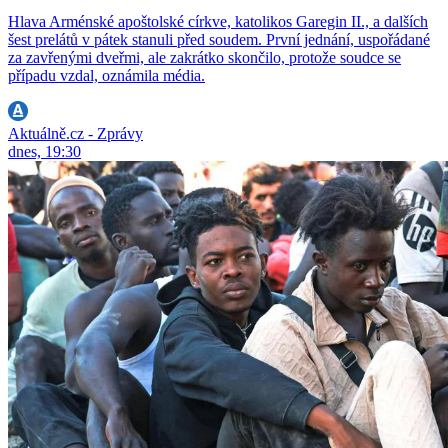
Hlava Arménské apoštolské církve, katolikos Garegin II., a dalších
šest prelátů v pátek stanuli před soudem. První jednání, uspořádané
za zavřenými dveřmi, ale zakrátko skončilo, protože soudce se
případu vzdal, oznámila média.
Aktuálně.cz - Zprávy
dnes, 19:30