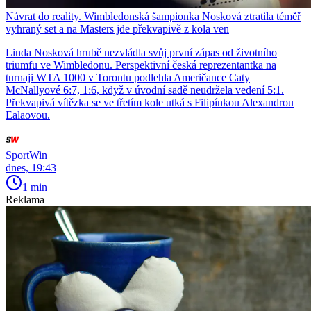
Návrat do reality. Wimbledonská šampionka Nosková ztratila téměř
vyhraný set a na Masters jde překvapivě z kola ven
Linda Nosková hrubě nezvládla svůj první zápas od životního
triumfu ve Wimbledonu. Perspektivní česká reprezentantka na
turnaji WTA 1000 v Torontu podlehla Američance Caty
McNallyové 6:7, 1:6, když v úvodní sadě neudržela vedení 5:1.
Překvapivá vítězka se ve třetím kole utká s Filipínkou Alexandrou
Ealaovou.
SportWin
dnes, 19:43
1 min
Reklama