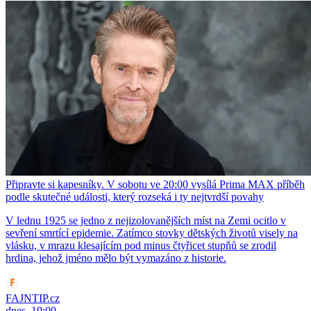
Připravte si kapesníky. V sobotu ve 20:00 vysílá Prima MAX příběh
podle skutečné události, který rozseká i ty nejtvrdší povahy
V lednu 1925 se jedno z nejizolovanějších míst na Zemi ocitlo v
sevření smrtící epidemie. Zatímco stovky dětských životů visely na
vlásku, v mrazu klesajícím pod minus čtyřicet stupňů se zrodil
hrdina, jehož jméno mělo být vymazáno z historie.
FAJNTIP.cz
dnes, 19:00