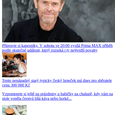
Připravte si kapesníky. V sobotu ve 20:00 vysílá Prima MAX příběh
podle skutečné události, který rozseká i ty nejtvrdší povahy
Tento nenápadný starý typicky český hrneček má dnes pro sběratele
cenu 300 000 Kč
Vzpomenete si ještě na prázdniny u babičky na chalupě, kdy vám na
stole voněla čerstvá bílá káva nebo horké...