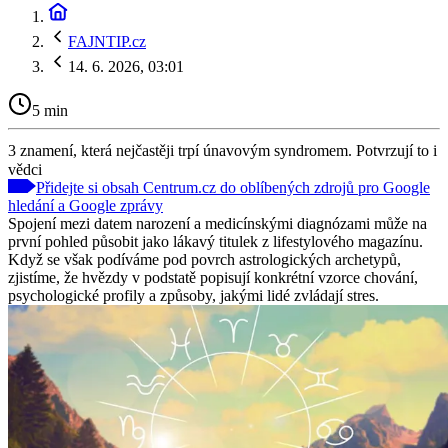
FAJNTIP.cz
14. 6. 2026, 03:01
5 min
3 znamení, která nejčastěji trpí únavovým syndromem. Potvrzují to i
vědci
Přidejte si obsah Centrum.cz do oblíbených zdrojů pro Google
hledání a Google zprávy
Spojení mezi datem narození a medicínskými diagnózami může na
první pohled působit jako lákavý titulek z lifestylového magazínu.
Když se však podíváme pod povrch astrologických archetypů,
zjistíme, že hvězdy v podstatě popisují konkrétní vzorce chování,
psychologické profily a způsoby, jakými lidé zvládají stres.