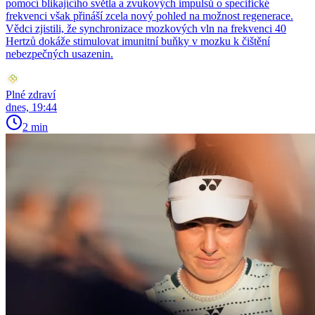
pomocí blikajícího světla a zvukových impulsů o specifické
frekvenci však přináší zcela nový pohled na možnost regenerace.
Vědci zjistili, že synchronizace mozkových vln na frekvenci 40
Hertzů dokáže stimulovat imunitní buňky v mozku k čištění
nebezpečných usazenin.
Plné zdraví
dnes, 19:44
2 min