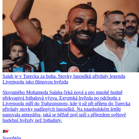
Salah je v Turecku za boha. Stovky fanoušků přivítaly legendu
Liverpoolu jako filmovou hvězdu
Slovutného Mohameda Salaha čeká nová a pro mnohé hodně
překvapivá fotbalová výzva. Egyptská hvězda po odchodu z
Liverpoolu míří do Trabzonsporu, kde ji už při příletu do Turecka
přivítaly stovky nadšených fanoušků. Na istanbulském letišti
panovala atmosféra, jaká se běžně pojí spíš s příjezdem světové
hudební hvězdy než fotbalisty.
SportWin