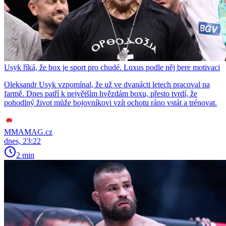
Usyk říká, že box je sport pro chudé. Luxus podle něj bere motivaci
Oleksandr Usyk vzpomínal, že už ve dvanácti letech pracoval na
farmě. Dnes patří k největším hvězdám boxu, přesto tvrdí, že
pohodlný život může bojovníkovi vzít ochotu ráno vstát a trénovat.
MMAMAG.cz
dnes, 23:22
2 min