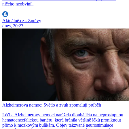
ničeho neobvinil.
Aktuálně.cz - Zprávy
dnes, 20:23
Alzheimerova nemoc: Světlo a zvuk zpomalují průběh
Léčba Alzheimerovy nemoci narážela dlouhá léta na neprostupnou
hematoencefalickou bariéru, která bránila většině léků proniknout
přímo k mozkovým buňkám. Objev takzvané neurostimulace