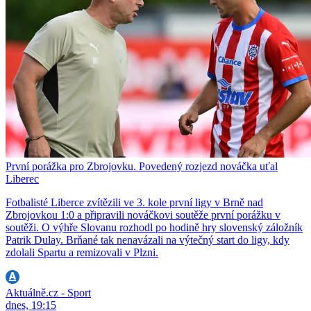
První porážka pro Zbrojovku. Povedený rozjezd nováčka uťal
Liberec
Fotbalisté Liberce zvítězili ve 3. kole první ligy v Brně nad
Zbrojovkou 1:0 a připravili nováčkovi soutěže první porážku v
soutěži. O výhře Slovanu rozhodl po hodině hry slovenský záložník
Patrik Dulay. Brňané tak nenavázali na výtečný start do ligy, kdy
zdolali Spartu a remizovali v Plzni.
Aktuálně.cz - Sport
dnes, 19:15