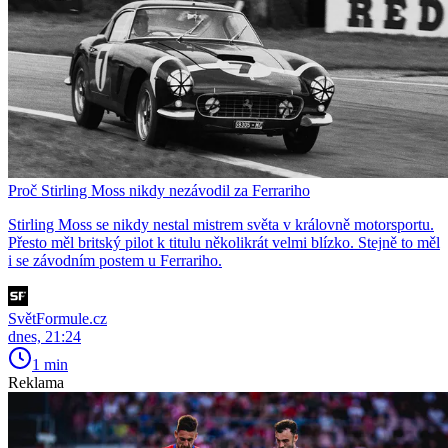
Proč Stirling Moss nikdy nezávodil za Ferrariho
Stirling Moss se nikdy nestal mistrem světa v královně motorsportu.
Přesto měl britský pilot k titulu několikrát velmi blízko. Stejně to měl
i se závodním postem u Ferrariho.
SvětFormule.cz
dnes, 21:24
1 min
Reklama