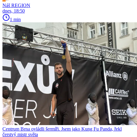
Náš REGION
dnes, 18:50
1 min
Centrum Brna ovládli šermíři. Jsem jako Kung Fu Panda, řekl
čerstvý mistr světa