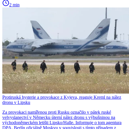
2 min
Protiruská hysterie a provokace z Kyjeva, reaguje Kreml na nález
dronu v Lipsku
Za provokaci namířenou proti Rusku označilo v pátek ruské
velvyslanectví v Německu úterní nález dronu s výbušninou na
východoněmeckém letišti Lipsko/Halle. Informuje o tom agentura
DPA. Berlín oficiálně Moskvu v souvislosti s tímto případem z