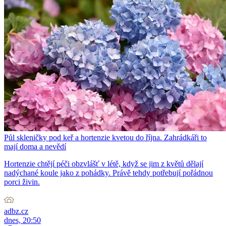
Půl skleničky pod keř a hortenzie kvetou do října. Zahrádkáři to
mají doma a nevědí
Hortenzie chtějí péči obzvlášť v létě, když se jim z květů dělají
nadýchané koule jako z pohádky. Právě tehdy potřebují pořádnou
porci živin.
adbz.cz
dnes, 20:50