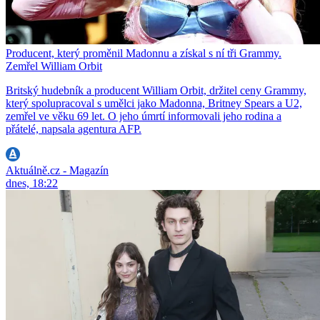
Producent, který proměnil Madonnu a získal s ní tři Grammy.
Zemřel William Orbit
Britský hudebník a producent William Orbit, držitel ceny Grammy,
který spolupracoval s umělci jako Madonna, Britney Spears a U2,
zemřel ve věku 69 let. O jeho úmrtí informovali jeho rodina a
přátelé, napsala agentura AFP.
Aktuálně.cz - Magazín
dnes, 18:22