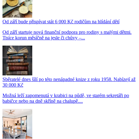
Od září bude přispívat stát 6 000 Kč rodičům na hlídání dětí
Od září startuje nová finanční podpora pro rodiny s malými dětmi.
Tisíce korun měsíčně na jesle či chůvy –...
Sběratelé dnes šílí po této nenápadné knize z roku 1958. Nabízejí až
30 000 Kč
Možná leží zapomenutá v krabici na půdě, ve starém sekretáři po
babičce nebo na dně skříně na chalupě....