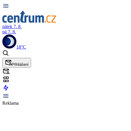
pátek 7. 8.
pá 7. 8.
18°C
Přihlášení
Reklama