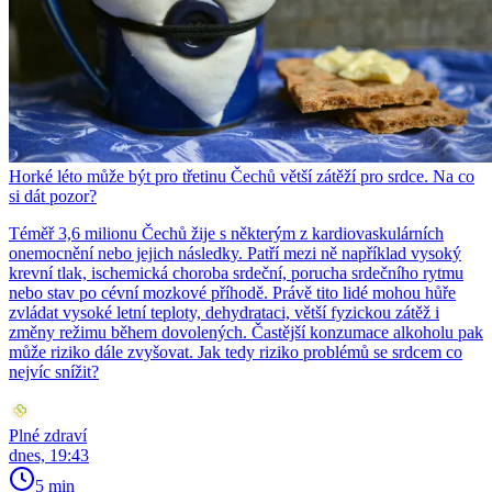
Horké léto může být pro třetinu Čechů větší zátěží pro srdce. Na co
si dát pozor?
Téměř 3,6 milionu Čechů žije s některým z kardiovaskulárních
onemocnění nebo jejich následky. Patří mezi ně například vysoký
krevní tlak, ischemická choroba srdeční, porucha srdečního rytmu
nebo stav po cévní mozkové příhodě. Právě tito lidé mohou hůře
zvládat vysoké letní teploty, dehydrataci, větší fyzickou zátěž i
změny režimu během dovolených. Častější konzumace alkoholu pak
může riziko dále zvyšovat. Jak tedy riziko problémů se srdcem co
nejvíc snížit?
Plné zdraví
dnes, 19:43
5 min