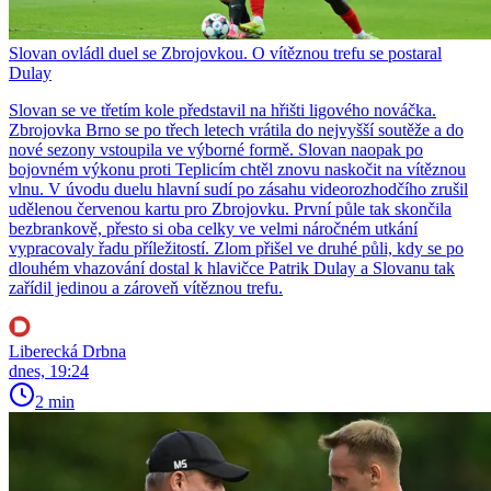
Slovan ovládl duel se Zbrojovkou. O vítěznou trefu se postaral
Dulay
Slovan se ve třetím kole představil na hřišti ligového nováčka.
Zbrojovka Brno se po třech letech vrátila do nejvyšší soutěže a do
nové sezony vstoupila ve výborné formě. Slovan naopak po
bojovném výkonu proti Teplicím chtěl znovu naskočit na vítěznou
vlnu. V úvodu duelu hlavní sudí po zásahu videorozhodčího zrušil
udělenou červenou kartu pro Zbrojovku. První půle tak skončila
bezbrankově, přesto si oba celky ve velmi náročném utkání
vypracovaly řadu příležitostí. Zlom přišel ve druhé půli, kdy se po
dlouhém vhazování dostal k hlavičce Patrik Dulay a Slovanu tak
zařídil jedinou a zároveň vítěznou trefu.
Liberecká Drbna
dnes, 19:24
2 min