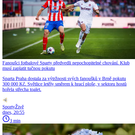
Fanoušci fotbalové Sparty předvedli nepochopitelné chování. Klub
musí zaplatit tučnou pokutu
Sparta Praha dostala za výtržnosti svých fanoušků v Brně pokutu
300 000 Kč. Světlice letěly směrem k hrací ploše, v sektoru hostů
hořela střecha toalet.
SportyŽivě
dnes, 20:55
3 min