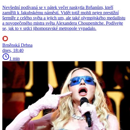
Nevšední podívaná se v pátek večer naskytla Brňanům, kteří
zamířili k Jakubskému náměstí. Vidět totiž mohli nejen prestižní
šermíře z celého světa a jejich um, ale také olympijského medailistu
a novopečeného mistra světa Alexandera Choupenitche. Podívejte
se, jak to v srdci jihomoravské metropole vypadalo.
Brněnská Drbna
dnes, 18:40
1 min