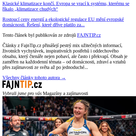
Klasické klimatizace končí. Evropa se vrací k systému, kterému se
říkalo „klimatizace chudých“
Rostoucí ceny energií a ekologické regulace EU mění evropské
domácnosti. Řešení, které dříve platilo za...
Tento článek byl publikován ze zdrojů
FAJNTIP.cz
Články z FajnTip.cz přinášejí pestrý mix užitečných informací,
životních vychytávek, inspirativních postřehů i oddechového
obsahu, který čtenáře nejen pobaví, ale často i překvapí. Obsah je
zaměřen na každodenní témata – od domácnosti, zdraví a vztahů
přes zajímavosti ze světa až po jednoduché...
Všechny články tohoto autora →
Vybrali jsme pro vás
Magazíny a zajímavosti