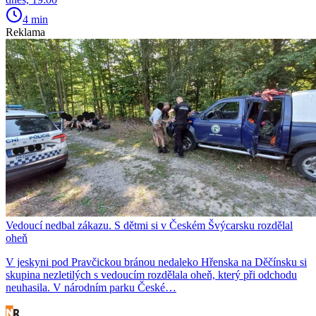
4 min
Reklama
Vedoucí nedbal zákazu. S dětmi si v Českém Švýcarsku rozdělal
oheň
V jeskyni pod Pravčickou bránou nedaleko Hřenska na Děčínsku si
skupina nezletilých s vedoucím rozdělala oheň, který při odchodu
neuhasila. V národním parku České…