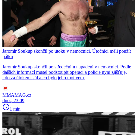
Jaromír Soukup skončil po útoku v nemocnici. Útočníci měli použít
pálku
Jaromír Soukup skončil po středečním napadení v nemocnici. Podle
dalších informací musel podstoupit operaci a policie nyní zjišťuje,
kdo za útokem stál a co bylo jeho motivem.
MMAMAG.cz
dnes, 23:09
1 min