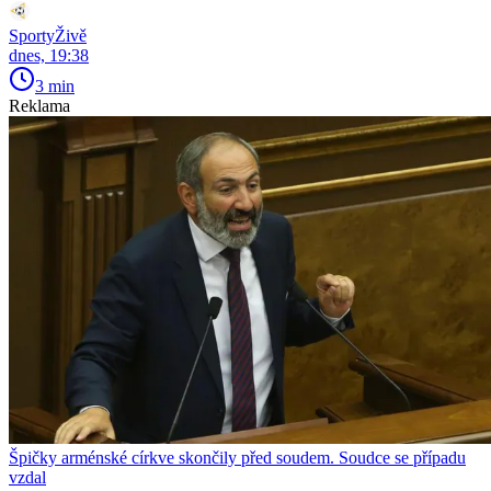
SportyŽivě
dnes, 19:38
3 min
Reklama
Špičky arménské církve skončily před soudem. Soudce se případu
vzdal