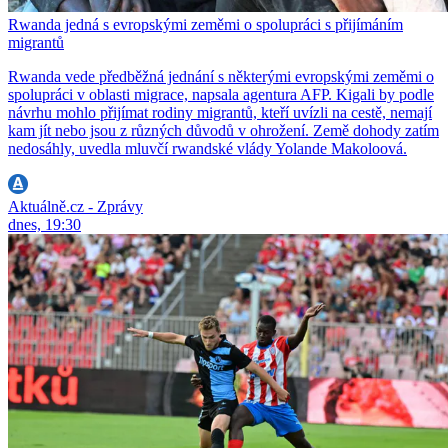
Rwanda jedná s evropskými zeměmi o spolupráci s přijímáním
migrantů
Rwanda vede předběžná jednání s některými evropskými zeměmi o
spolupráci v oblasti migrace, napsala agentura AFP. Kigali by podle
návrhu mohlo přijímat rodiny migrantů, kteří uvízli na cestě, nemají
kam jít nebo jsou z různých důvodů v ohrožení. Země dohody zatím
nedosáhly, uvedla mluvčí rwandské vlády Yolande Makoloová.
Aktuálně.cz - Zprávy
dnes, 19:30