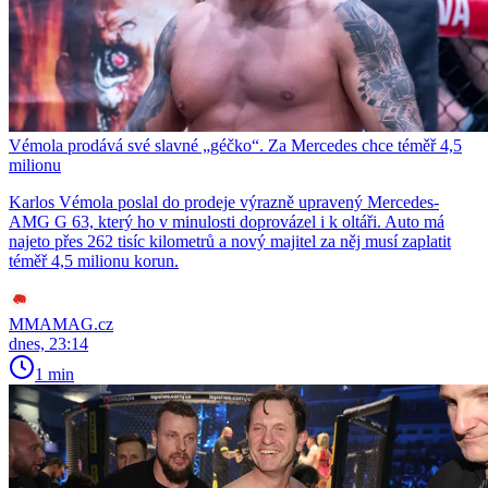
Vémola prodává své slavné „géčko“. Za Mercedes chce téměř 4,5
milionu
Karlos Vémola poslal do prodeje výrazně upravený Mercedes-
AMG G 63, který ho v minulosti doprovázel i k oltáři. Auto má
najeto přes 262 tisíc kilometrů a nový majitel za něj musí zaplatit
téměř 4,5 milionu korun.
MMAMAG.cz
dnes, 23:14
1 min