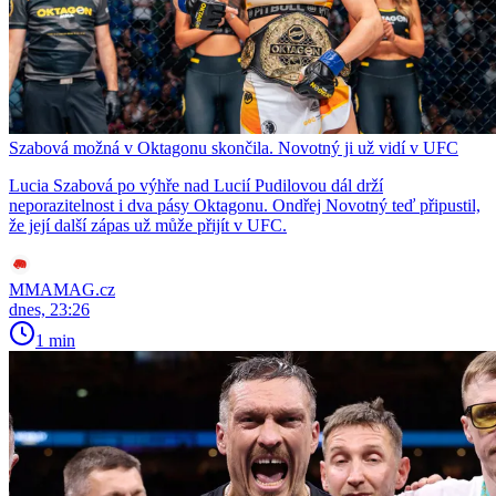
Szabová možná v Oktagonu skončila. Novotný ji už vidí v UFC
Lucia Szabová po výhře nad Lucií Pudilovou dál drží
neporazitelnost i dva pásy Oktagonu. Ondřej Novotný teď připustil,
že její další zápas už může přijít v UFC.
MMAMAG.cz
dnes, 23:26
1 min