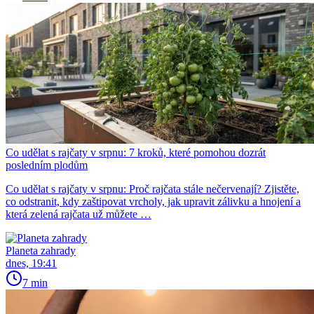
Co udělat s rajčaty v srpnu: 7 kroků, které pomohou dozrát
posledním plodům
Co udělat s rajčaty v srpnu: Proč rajčata stále nečervenají? Zjistěte,
co odstranit, kdy zaštipovat vrcholy, jak upravit zálivku a hnojení a
která zelená rajčata už můžete …
Planeta zahrady
dnes, 19:41
7 min