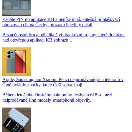
Zadáte PIN do aplikace KB a peníze mizí. Falešná přihlašovací
obrazovka cílí na Čechy, prozradí ji jediný detail
Bezpečnostní firma odhalila čtyři bankovní trojany, které dokážou
nad otevřenou aplikací KB zobrazit...
Apple, Samsung, ani Xiaomi. Pětici nejprodávanějších telefonů v
Číně ovládly značky, které Češi sotva znají
Během letošního čínského nákupního festivalu 618 se mezi
nejprodávanějšími modely smartphonů objevily...