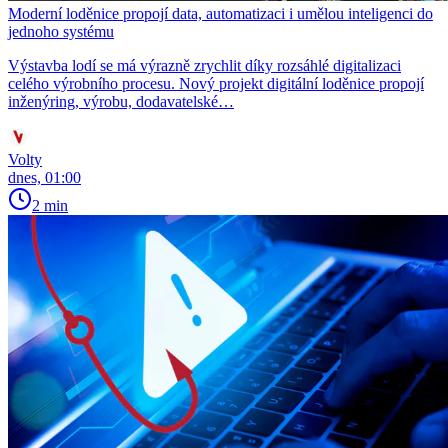
Moderní loděnice propojí data, automatizaci i umělou inteligenci do
jednoho systému
Výstavba lodí se má výrazně zrychlit díky rozsáhlé digitalizaci
celého výrobního procesu. Nový projekt digitální loděnice propojí
inženýring, výrobu, dodavatelské…
Volty
dnes, 01:00
2 min