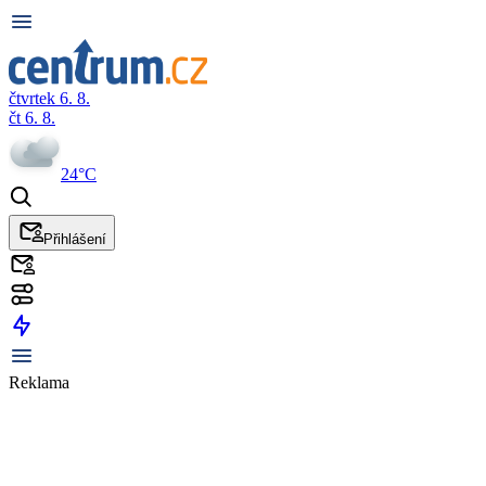
čtvrtek 6. 8.
čt 6. 8.
24°C
Přihlášení
Reklama