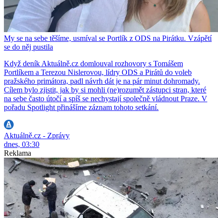
My se na sebe těšíme, usmíval se Portlík z ODS na Pirátku. Vzápětí
se do něj pustila
Když deník Aktuálně.cz domlouval rozhovory s Tomášem
Portlíkem a Terezou Nislerovou, lídry ODS a Pirátů do voleb
pražského primátora, padl návrh dát je na pár minut dohromady.
Cílem bylo zjistit, jak by si mohli (ne)rozumět zástupci stran, které
na sebe často útočí a spíš se nechystají společně vládnout Praze. V
pořadu Spotlight přinášíme záznam tohoto setkání.
Aktuálně.cz - Zprávy
dnes, 03:30
Reklama