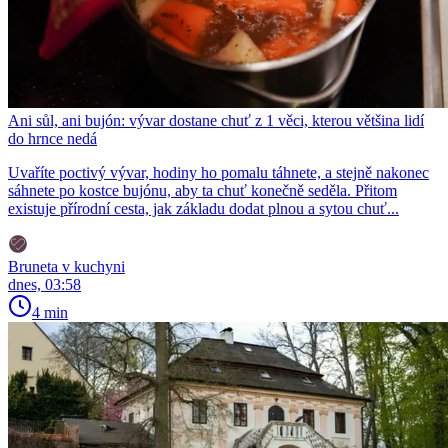
Ani sůl, ani bujón: vývar dostane chuť z 1 věci, kterou většina lidí
do hrnce nedá
Uvaříte poctivý vývar, hodiny ho pomalu táhnete, a stejně nakonec
sáhnete po kostce bujónu, aby ta chuť konečně seděla. Přitom
existuje přírodní cesta, jak základu dodat plnou a sytou chuť...
Bruneta v kuchyni
dnes, 03:58
4 min