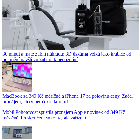
30 minut a máte zubní náhradu: 3D tiskárna velká jako krabice od
bot mění návštěvu zubaře k nepoznání
MacBook za 349 Kč měsíčně a iPhone 17 za polovinu ceny. Začal
pronájem, který nemá konkurenci
Mobil Pohotovost spustila pronájem Apple novinek od 349 Kč
měsíčně. Po skončení smlouvy ale zařízení...