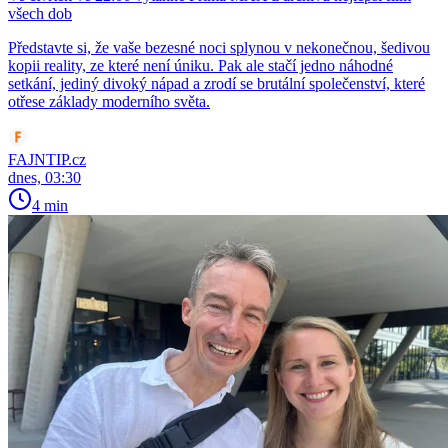
všech dob
Představte si, že vaše bezesné noci splynou v nekonečnou, šedivou
kopii reality, ze které není úniku. Pak ale stačí jedno náhodné
setkání, jediný divoký nápad a zrodí se brutální společenství, které
otřese základy moderního světa.
FAJNTIP.cz
dnes, 03:30
4 min