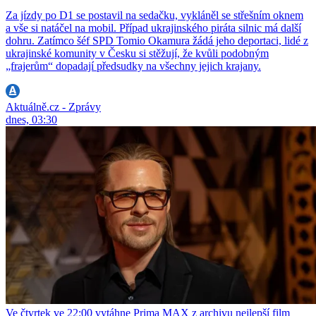
Za jízdy po D1 se postavil na sedačku, vykláněl se střešním oknem
a vše si natáčel na mobil. Případ ukrajinského piráta silnic má další
dohru. Zatímco šéf SPD Tomio Okamura žádá jeho deportaci, lidé z
ukrajinské komunity v Česku si stěžují, že kvůli podobným
„frajerům“ dopadají předsudky na všechny jejich krajany.
Aktuálně.cz - Zprávy
dnes, 03:30
Ve čtvrtek ve 22:00 vytáhne Prima MAX z archivu nejlepší film