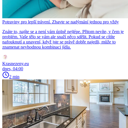
Potraviny pro lepší trávení. Zbavte se nadýmání jednou pro vždy
Znáte to, najíte se a není vám úplně nejlépe. Přitom nevíte, v čem je
problém. Vaše tělo se vám ale snaží něco sdělit. Pokud se cítíte
nafouknutí a unavení, když jste se právě dobře najedli, může to
znamenat nevhodnou kombinaci jídla.
Krasnezeny.eu
dnes, 04:00
2 min