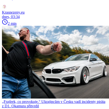
Krasnezeny.eu
dnes, 03:34
2 min
„Frajírek, co provokuje.“ Ukrajincům v Česku vadí incidenty piráta
z D1. Okamura přitvrdil