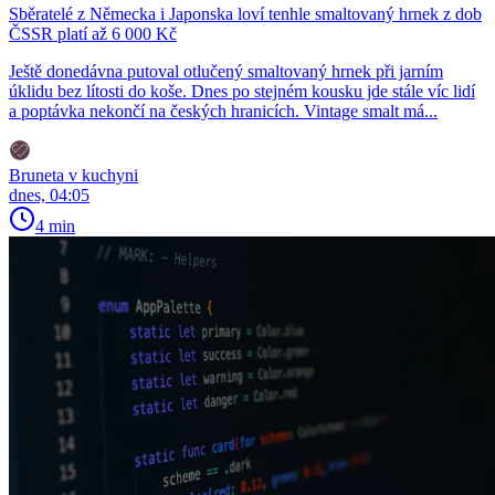
Sběratelé z Německa i Japonska loví tenhle smaltovaný hrnek z dob
ČSSR platí až 6 000 Kč
Ještě donedávna putoval otlučený smaltovaný hrnek při jarním
úklidu bez lítosti do koše. Dnes po stejném kousku jde stále víc lidí
a poptávka nekončí na českých hranicích. Vintage smalt má...
Bruneta v kuchyni
dnes, 04:05
4 min