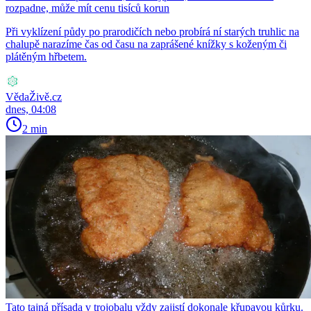
rozpadne, může mít cenu tisíců korun
Při vyklízení půdy po prarodičích nebo probírá ní starých truhlic na
chalupě narazíme čas od času na zaprášené knížky s koženým či
plátěným hřbetem.
VědaŽivě.cz
dnes, 04:08
2 min
Tato tajná přísada v trojobalu vždy zajistí dokonale křupavou kůrku.