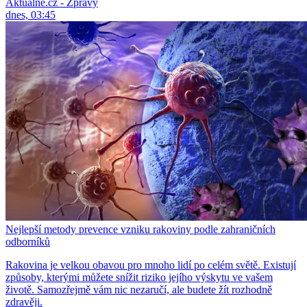
Aktuálně.cz - Zprávy
dnes, 03:45
Nejlepší metody prevence vzniku rakoviny podle zahraničních
odborníků
Rakovina je velkou obavou pro mnoho lidí po celém světě. Existují
způsoby, kterými můžete snížit riziko jejího výskytu ve vašem
životě. Samozřejmě vám nic nezaručí, ale budete žít rozhodně
zdravěji.