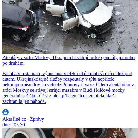
Atentáty v srdci Moskvy. Ukrajinci likvidují ruské generály jednoho
po druhém
Bomba v restauraci, výbušnina v elektrické koloběžce či nálož pod
autem. Ukrajinské tajné služby rozpoutaly v týlu nepřítele
nekompromisní lov na velitele Putinovy invaze. Cílem atentátníků v
srdci Moskvy se stávají strůjci masakru v Buči i klíčové mozky
generálního štábu. Část z nich při atentátech zemřela, další
zachránila jen náhoda.
Aktuálně.cz - Zprávy
dnes, 03:30