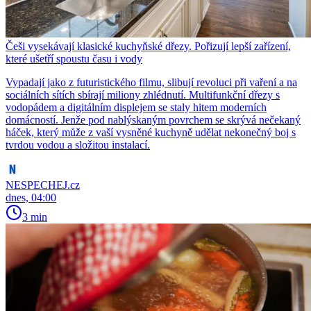
Češi vysekávají klasické kuchyňské dřezy. Pořizují lepší zařízení,
které ušetří spoustu času i vody
Vypadají jako z futuristického filmu, slibují revoluci při vaření a na
sociálních sítích sbírají miliony zhlédnutí. Multifunkční dřezy s
vodopádem a digitálním displejem se staly hitem moderních
domácností. Jenže pod nablýskaným povrchem se skrývá nečekaný
háček, který může z vaší vysněné kuchyně udělat nekonečný boj s
tvrdou vodou a složitou instalací.
NESPECHEJ.cz
dnes, 04:00
3 min