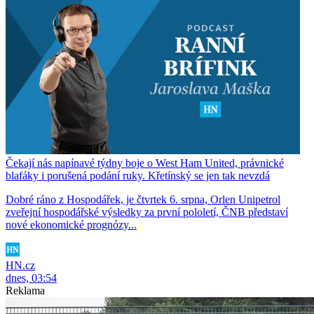
Čekají nás napínavé týdny boje o West Ham United, právnické
blafáky i porušená podání ruky. Křetínský se jen tak nevzdá
Dobré ráno z Hospodářek, je čtvrtek 6. srpna, Orlen Unipetrol
zveřejní hospodářské výsledky za první pololetí, ČNB představí
nové ekonomické prognózy...
HN.cz
dnes, 03:54
Reklama