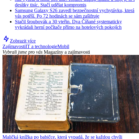
desítky tisíc. Stačí udělat kompromis
Samsung Galaxy S26 zavedl bezpečnostní vychytávku, která
vás potěší. Po 72 hodinách se sám zašifruje
Stačil šroubovák a 30 vteřin. Dva Číňané systematicky
vykrádali herní počítače přímo na hotelových pokojích
Zobrazit více
Zajímavosti
IT a technologie
Mobil
Vybrali jsme pro vás
Magazíny a zajímavosti
Maličká knížka po babičce, která vypadá, že se každou chvíli