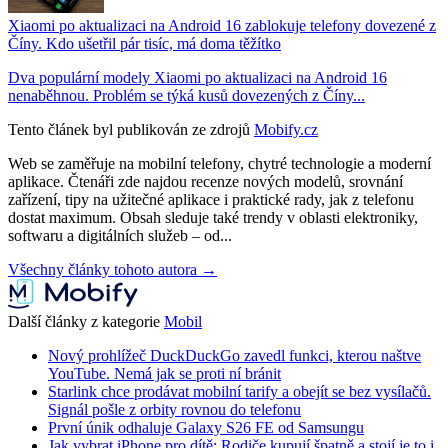
Xiaomi po aktualizaci na Android 16 zablokuje telefony dovezené z
Číny. Kdo ušetřil pár tisíc, má doma těžítko
Dva populární modely Xiaomi po aktualizaci na Android 16
nenaběhnou. Problém se týká kusů dovezených z Číny...
Tento článek byl publikován ze zdrojů
Mobify.cz
Web se zaměřuje na mobilní telefony, chytré technologie a moderní
aplikace. Čtenáři zde najdou recenze nových modelů, srovnání
zařízení, tipy na užitečné aplikace i praktické rady, jak z telefonu
dostat maximum. Obsah sleduje také trendy v oblasti elektroniky,
softwaru a digitálních služeb – od...
Všechny články tohoto autora →
Další články z kategorie
Mobil
Nový prohlížeč DuckDuckGo zavedl funkci, kterou naštve
YouTube. Nemá jak se proti ní bránit
Starlink chce prodávat mobilní tarify a obejít se bez vysílačů.
Signál pošle z orbity rovnou do telefonu
První únik odhaluje Galaxy S26 FE od Samsungu
Jak vybrat iPhone pro dítě: Rodiče kupují špatně a stojí je to i