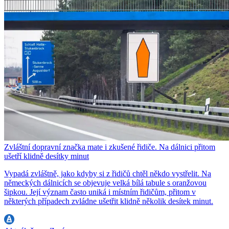
Zvláštní dopravní značka mate i zkušené řidiče. Na dálnici přitom
ušetří klidně desítky minut
Vypadá zvláštně, jako kdyby si z řidičů chtěl někdo vystřelit. Na
německých dálnicích se objevuje velká bílá tabule s oranžovou
šipkou. Její význam často uniká i místním řidičům, přitom v
některých případech zvládne ušetřit klidně několik desítek minut.