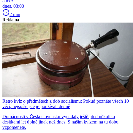
cdr.cz
dnes, 03:00
2 min
Reklama
Retro kvíz o předmětech z dob socialismu: Pokud poznáte všech 10
věcí, nejspíše jste je používali denně
Domácnosti v Československu vypadaly ještě před několika
desítkami let úplně jinak než dnes. S naším kvízem na tu dobu
vzpomenete.