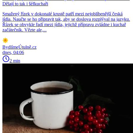
Dělají to tak i šéfkuchaři
Smažený řízek v dokonalé krustě patří mezi nejoblíbenější česká
jídla. Naučte se ho připravit tak, aby se doslova rozplýval na jazyku.
Řízek se obvykle řadí mezi jídla, jejichž přípravu zvládne i kuchař
začátečník. Vězte ale,...
BydlímeÚtulně.cz
dnes, 04:06
2 min