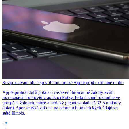
Rozpoznávání obličejů v iPhonu může Apple přijít extrémně draho
Apple prohrál další pokus o zastavení hromadné žaloby kvůli
rozpoznávání obličejů v aplikaci Fotky. Pokud soud rozhodne ve
prospěch žalobců, může americký gigant zaplatit až 32,5 miliardy
dolarů. Spor se týká zákona na ochranu biometrických údajů ve
státě Illinois.