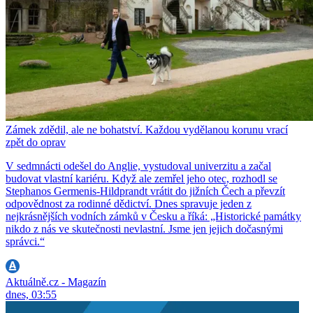
Zámek zdědil, ale ne bohatství. Každou vydělanou korunu vrací
zpět do oprav
V sedmnácti odešel do Anglie, vystudoval univerzitu a začal
budovat vlastní kariéru. Když ale zemřel jeho otec, rozhodl se
Stephanos Germenis-Hildprandt vrátit do jižních Čech a převzít
odpovědnost za rodinné dědictví. Dnes spravuje jeden z
nejkrásnějších vodních zámků v Česku a říká: „Historické památky
nikdo z nás ve skutečnosti nevlastní. Jsme jen jejich dočasnými
správci.“
Aktuálně.cz - Magazín
dnes, 03:55