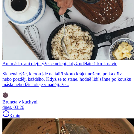
Ani máslo, ani olej: rýže se nelepí, když uděláte 1 krok navíc
Slepená rýže, kterou jde na talíři skoro krájet nožem, potká dřív
nebo později každého. Když se to stane, hodně lidí sáhne po kousku
másla nebo lžíci oleje v naději, že...
Bruneta v kuchyni
dnes, 03:26
3 min