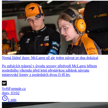
Nemá žádné iluze: McLaren už ale jeden návrat ze dna dokázal
Po měsících trápení v úvodu sezony předvedl McLaren během
posledního víkendu před letní přestávkou záblesk návratu
mistrovské formy z posledních dvou či tří let.
SvětFormule.cz
dnes, 03:02
1 min