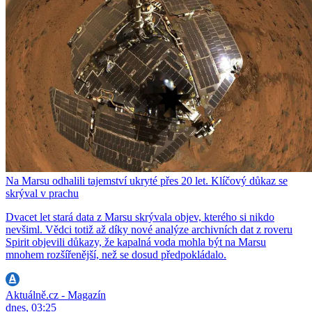
Na Marsu odhalili tajemství ukryté přes 20 let. Klíčový důkaz se
skrýval v prachu
Dvacet let stará data z Marsu skrývala objev, kterého si nikdo
nevšiml. Vědci totiž až díky nové analýze archivních dat z roveru
Spirit objevili důkazy, že kapalná voda mohla být na Marsu
mnohem rozšířenější, než se dosud předpokládalo.
Aktuálně.cz - Magazín
dnes, 03:25