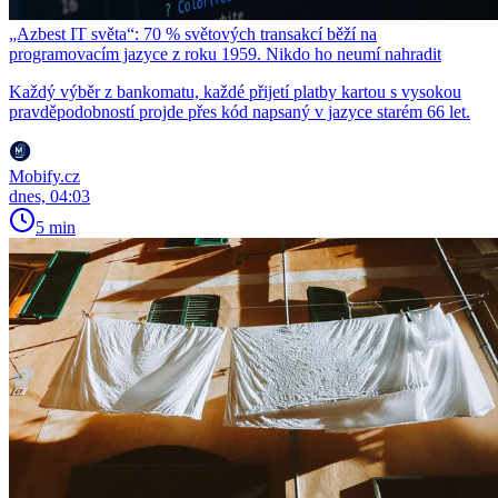
„Azbest IT světa“: 70 % světových transakcí běží na
programovacím jazyce z roku 1959. Nikdo ho neumí nahradit
Každý výběr z bankomatu, každé přijetí platby kartou s vysokou
pravděpodobností projde přes kód napsaný v jazyce starém 66 let.
Mobify.cz
dnes, 04:03
5 min