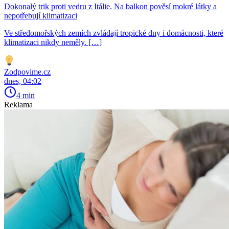
Dokonalý trik proti vedru z Itálie. Na balkon pověsí mokré látky a
nepotřebují klimatizaci
Ve středomořských zemích zvládají tropické dny i domácnosti, které
klimatizaci nikdy neměly. […]
Zodpovime.cz
dnes, 04:02
4 min
Reklama