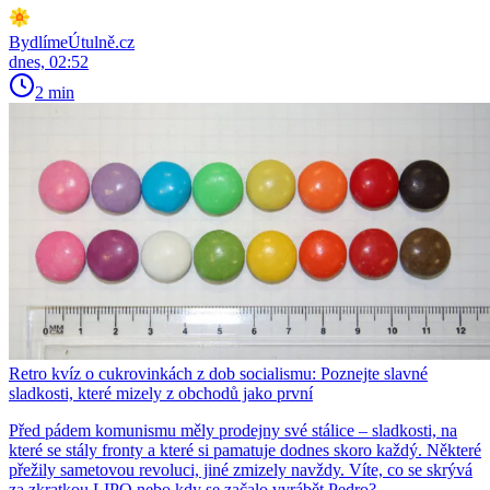
BydlímeÚtulně.cz
dnes, 02:52
2 min
Retro kvíz o cukrovinkách z dob socialismu: Poznejte slavné
sladkosti, které mizely z obchodů jako první
Před pádem komunismu měly prodejny své stálice – sladkosti, na
které se stály fronty a které si pamatuje dodnes skoro každý. Některé
přežily sametovou revoluci, jiné zmizely navždy. Víte, co se skrývá
za zkratkou LIPO nebo kdy se začalo vyrábět Pedro?