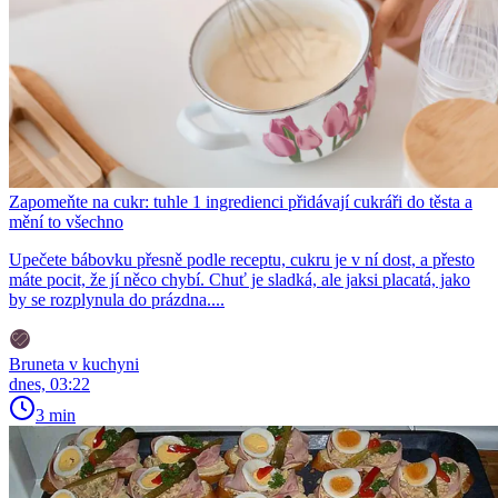
Zapomeňte na cukr: tuhle 1 ingredienci přidávají cukráři do těsta a
mění to všechno
Upečete bábovku přesně podle receptu, cukru je v ní dost, a přesto
máte pocit, že jí něco chybí. Chuť je sladká, ale jaksi placatá, jako
by se rozplynula do prázdna....
Bruneta v kuchyni
dnes, 03:22
3 min