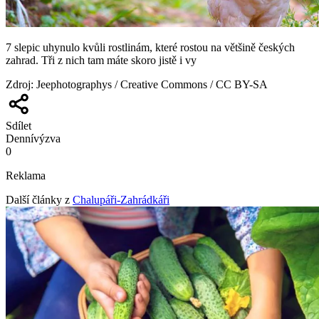
7 slepic uhynulo kvůli rostlinám, které rostou na většině českých
zahrad. Tři z nich tam máte skoro jistě i vy
Zdroj
:
Jeephotographys / Creative Commons / CC BY-SA
Sdílet
Denní
výzva
0
Reklama
Další články z
Chalupáři-Zahrádkáři