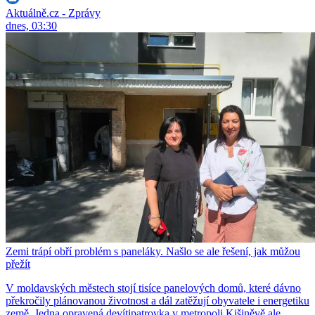
Aktuálně.cz - Zprávy
dnes, 03:30
Zemi trápí obří problém s paneláky. Našlo se ale řešení, jak můžou
přežít
V moldavských městech stojí tisíce panelových domů, které dávno
překročily plánovanou životnost a dál zatěžují obyvatele i energetiku
země. Jedna opravená devítipatrovka v metropoli Kišiněvě ale