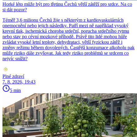
Horké léto může být pro třetinu Čechů větší zátěží pro srdce. Na co
si dát pozor?
Téměř 3,6 milionu Čechů žije s některým z kardiovaskulárních
onemocnění nebo jejich následky. Patří mezi ně například vysoký
krevní tlak, ischemická choroba srdeční, porucha srdečního rytmu
nebo stav po cévní mozkové příhodě. Právě tito lidé mohou hůře
zvládat vysoké letní teploty, dehydrataci, větší fyzickou zátěž i
změny režimu během dovolených. Častější konzumace alkoholu pak
může riziko dále zvyšovat. Jak tedy riziko problémů se srdcem co
nejvíc snížit?
Plné zdraví
7. 8. 2026, 19:43
5 min