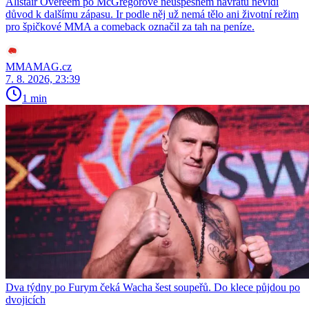
Alistair Overeem po McGregorově neúspěšném návratu nevidí
důvod k dalšímu zápasu. Ir podle něj už nemá tělo ani životní režim
pro špičkové MMA a comeback označil za tah na peníze.
MMAMAG.cz
7. 8. 2026, 23:39
1 min
Dva týdny po Furym čeká Wacha šest soupeřů. Do klece půjdou po
dvojicích