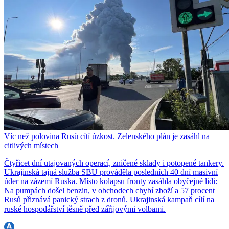
Víc než polovina Rusů cítí úzkost. Zelenského plán je zasáhl na
citlivých místech
Čtyřicet dní utajovaných operací, zničené sklady i potopené tankery.
Ukrajinská tajná služba SBU prováděla posledních 40 dní masivní
úder na zázemí Ruska. Místo kolapsu fronty zasáhla obyčejné lidi:
Na pumpách došel benzin, v obchodech chybí zboží a 57 procent
Rusů přiznává panický strach z dronů. Ukrajinská kampaň cílí na
ruské hospodářství těsně před zářijovými volbami.