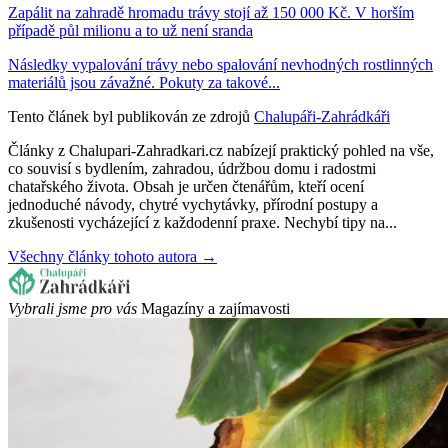
Zapálit na zahradě hromadu trávy stojí až 150 000 Kč. V horším
případě půl milionu a to už není sranda
Následky vypalování trávy nebo spalování nevhodných rostlinných
materiálů jsou závažné. Pokuty za takové...
Tento článek byl publikován ze zdrojů
Chalupáři-Zahrádkáři
Články z Chalupari-Zahradkari.cz nabízejí praktický pohled na vše,
co souvisí s bydlením, zahradou, údržbou domu i radostmi
chatařského života. Obsah je určen čtenářům, kteří ocení
jednoduché návody, chytré vychytávky, přírodní postupy a
zkušenosti vycházející z každodenní praxe. Nechybí tipy na...
Všechny články tohoto autora →
Vybrali jsme pro vás
Magazíny a zajímavosti