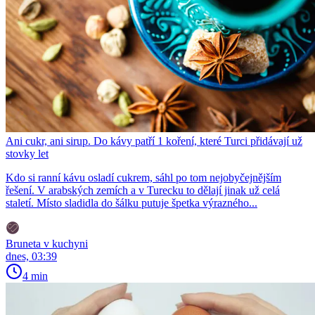
Ani cukr, ani sirup. Do kávy patří 1 koření, které Turci přidávají už
stovky let
Kdo si ranní kávu osladí cukrem, sáhl po tom nejobyčejnějším
řešení. V arabských zemích a v Turecku to dělají jinak už celá
staletí. Místo sladidla do šálku putuje špetka výrazného...
Bruneta v kuchyni
dnes, 03:39
4 min