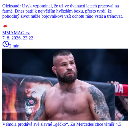
Oleksandr Usyk vzpomínal, že už ve dvanácti letech pracoval na
farmě. Dnes patří k největším hvězdám boxu, přesto tvrdí, že
pohodlný život může bojovníkovi vzít ochotu ráno vstát a trénovat.
MMAMAG.cz
7. 8. 2026, 23:22
2 min
Vémola prodává své slavné „géčko“. Za Mercedes chce téměř 4,5