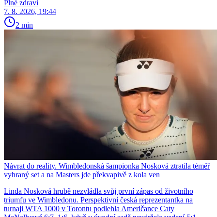
Plné zdraví
7. 8. 2026, 19:44
2 min
Návrat do reality. Wimbledonská šampionka Nosková ztratila téměř
vyhraný set a na Masters jde překvapivě z kola ven
Linda Nosková hrubě nezvládla svůj první zápas od životního
triumfu ve Wimbledonu. Perspektivní česká reprezentantka na
turnaji WTA 1000 v Torontu podlehla Američance Caty