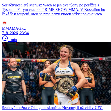
Šestačtyřicetiletý Mariusz Wach se jen dva týdny po porážce s
Tysonem Furym vrací do PRIME SHOW MMA. V Koszalinu ho
čeká šest soupeřů, kteří se proti němu budou střídat po dvojicích.
MMAMAG.cz
7. 8. 2026, 23:34
1 min
Szabová možná v Oktagonu skončila. Novotný ji už vidí v UFC