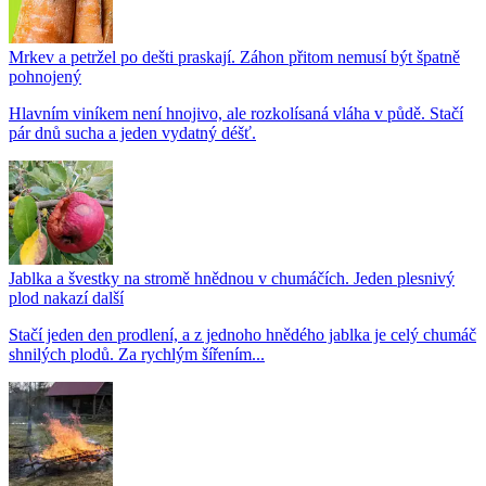
Mrkev a petržel po dešti praskají. Záhon přitom nemusí být špatně
pohnojený
Hlavním viníkem není hnojivo, ale rozkolísaná vláha v půdě. Stačí
pár dnů sucha a jeden vydatný déšť.
Jablka a švestky na stromě hnědnou v chumáčích. Jeden plesnivý
plod nakazí další
Stačí jeden den prodlení, a z jednoho hnědého jablka je celý chumáč
shnilých plodů. Za rychlým šířením...