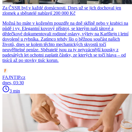
Za ČSSR byl v každé domácnosti. Dnes už se jich dochoval jen
zlomek a sběratelé nabízejí 200 000 Kč
Možná ho máte v koženém pouzdře na dně skříně nebo v krabici na
půdě i vy. Elegantní kovový přístroj, se kterým naši tátové a
dědečkové dokumentovali rodinné oslavy, výlety na Karlštejn i letní
dovolené u rybníka. Zatímco tehdy šlo o běžnou součást našich
životů, dnes se kolem těchto mechanických skvostů točí
neuvěřitelné peníze. Sběratelé jsou za ty nejvzácnější kousky z
padesátých let ochotni zaplatit částky, ze kterých se točí hlava – od
tisíců až po stovky tisíc korun.
FAJNTIP.cz
dnes, 03:30
3 min