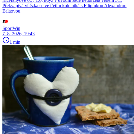
McNallyové 6:7, 1:6, když v úvodní sadě neudržela vedení 5:1.
Překvapivá vítězka se ve třetím kole utká s Filipínkou Alexandrou
Ealaovou.
SportWin
7. 8. 2026, 19:43
1 min