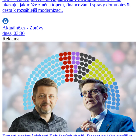
ukazuje, jak může změna topení, financování i správy domu otevřít
cestu k rozsáhlejší modernizaci.
Aktuálně.cz - Zprávy
dnes, 03:30
Reklama