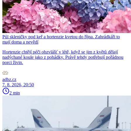
Půl skleničky pod keř a hortenzie kvetou do října. Zahrádkáři to
mají doma a nevědí
Hortenzie chtějí péči obzvlášť v létě, když se jim z květů dělají
nadýchané koule jako z pohádky. Právě tehdy potřebují pořádnou
porci živin.
adbz.cz
7. 8. 2026, 20:50
2 min