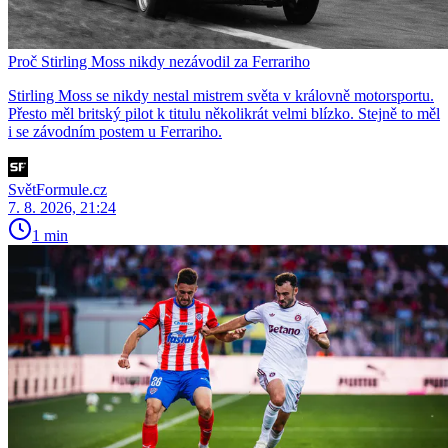
Proč Stirling Moss nikdy nezávodil za Ferrariho
Stirling Moss se nikdy nestal mistrem světa v královně motorsportu.
Přesto měl britský pilot k titulu několikrát velmi blízko. Stejně to měl
i se závodním postem u Ferrariho.
SvětFormule.cz
7. 8. 2026, 21:24
1 min