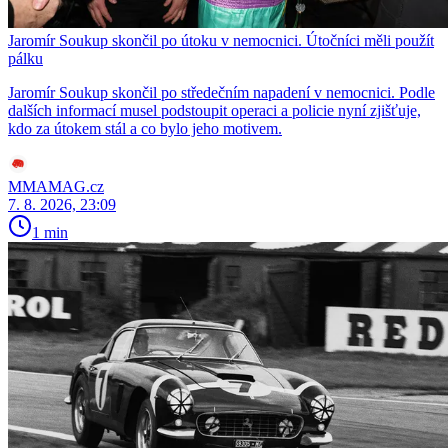
Jaromír Soukup skončil po útoku v nemocnici. Útočníci měli použít
pálku
Jaromír Soukup skončil po středečním napadení v nemocnici. Podle
dalších informací musel podstoupit operaci a policie nyní zjišťuje,
kdo za útokem stál a co bylo jeho motivem.
MMAMAG.cz
7. 8. 2026, 23:09
1 min