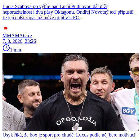
Lucia Szabová po výhře nad Lucií Pudilovou dál drží
neporazitelnost i dva pásy Oktagonu. Ondřej Novotný teď připustil,
že její další zápas už může přijít v UFC.
MMAMAG.cz
7. 8. 2026, 23:26
1 min
Usyk říká, že box je sport pro chudé. Luxus podle něj bere motivaci