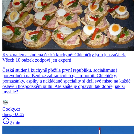
Kvíz na téma studená česká kuchyně: Chlebíčky jsou jen začátek.
Všech 10 otázek zodpoví jen experti
Česká studená kuchyně přežila první republiku, socialismus i
porevoluční nadšení ze zahraničních gastronomií. Chlebíčky,
pomazánky, aspiky a nakládané speciality si drží své místo na každé
oslavě i hospodském pultu. Ale znáte je opravdu tak dobře, jak si
myslíte?
Cooky.cz
dnes, 02:45
2 min