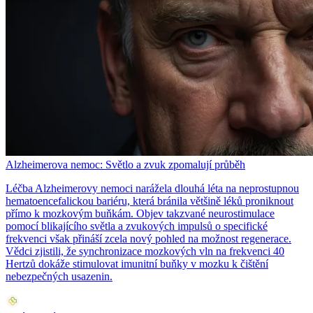
Alzheimerova nemoc: Světlo a zvuk zpomalují průběh
Léčba Alzheimerovy nemoci narážela dlouhá léta na neprostupnou
hematoencefalickou bariéru, která bránila většině léků proniknout
přímo k mozkovým buňkám. Objev takzvané neurostimulace
pomocí blikajícího světla a zvukových impulsů o specifické
frekvenci však přináší zcela nový pohled na možnost regenerace.
Vědci zjistili, že synchronizace mozkových vln na frekvenci 40
Hertzů dokáže stimulovat imunitní buňky v mozku k čištění
nebezpečných usazenin.