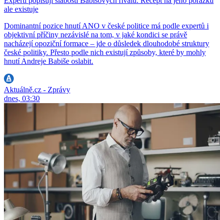
Experti popisují slabosti Babišových rivalů. Recept na jeho porážku
ale existuje
Dominantní pozice hnutí ANO v české politice má podle expertů i
objektivní příčiny nezávislé na tom, v jaké kondici se právě
nacházejí opoziční formace – jde o důsledek dlouhodobé struktury
české politiky. Přesto podle nich existují způsoby, které by mohly
hnutí Andreje Babiše oslabit.
Aktuálně.cz - Zprávy
dnes, 03:30