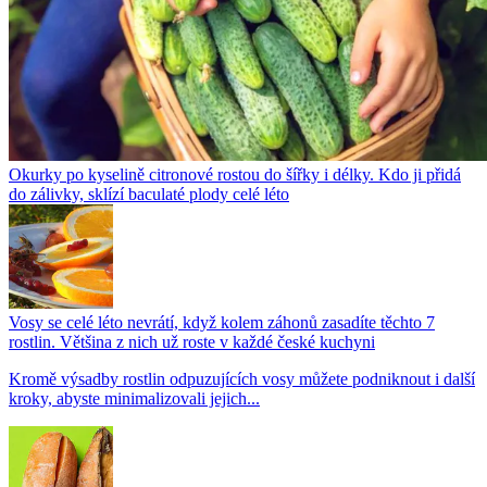
Okurky po kyselině citronové rostou do šířky i délky. Kdo ji přidá
do zálivky, sklízí baculaté plody celé léto
Vosy se celé léto nevrátí, když kolem záhonů zasadíte těchto 7
rostlin. Většina z nich už roste v každé české kuchyni
Kromě výsadby rostlin odpuzujících vosy můžete podniknout i další
kroky, abyste minimalizovali jejich...