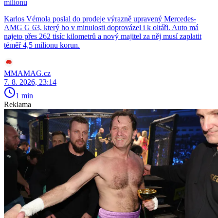
milionu
Karlos Vémola poslal do prodeje výrazně upravený Mercedes-
AMG G 63, který ho v minulosti doprovázel i k oltáři. Auto má
najeto přes 262 tisíc kilometrů a nový majitel za něj musí zaplatit
téměř 4,5 milionu korun.
MMAMAG.cz
7. 8. 2026, 23:14
1 min
Reklama