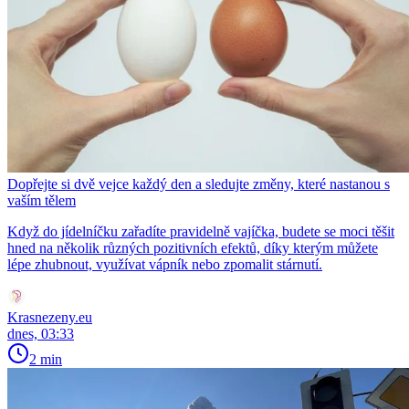
Dopřejte si dvě vejce každý den a sledujte změny, které nastanou s
vaším tělem
Když do jídelníčku zařadíte pravidelně vajíčka, budete se moci těšit
hned na několik různých pozitivních efektů, díky kterým můžete
lépe zhubnout, využívat vápník nebo zpomalit stárnutí.
Krasnezeny.eu
dnes, 03:33
2 min