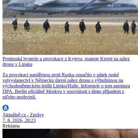
Protiruská hysterie a provokace z Kyjeva, reaguje Kreml na nález
dronu v Lipsku
Za provokaci namířenou proti Rusku označilo v pátek ruské
velvyslanectví v Německu úterní nález dronu s výbušninou na
východoněmeckém letišti Lipsko/Halle. Informuje o tom agentura
DPA. Berlín oficiálně Moskvu v souvislosti s tímto případem z
ničeho neobvinil.
Aktuálně.cz - Zprávy
7. 8. 2026, 20:23
Reklama