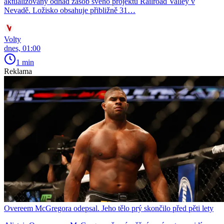
aktualizovaný odhad zásob svého projektu Railroad Valley v
Nevadě. Ložisko obsahuje přibližně 31…
Volty
dnes, 01:00
1 min
Reklama
Overeem McGregora odepsal. Jeho tělo prý skončilo před pěti lety