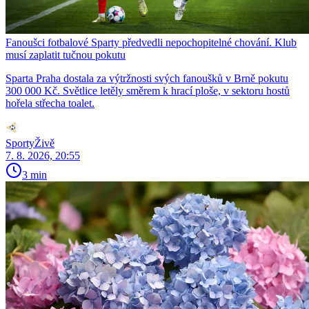
Fanoušci fotbalové Sparty předvedli nepochopitelné chování. Klub
musí zaplatit tučnou pokutu
Sparta Praha dostala za výtržnosti svých fanoušků v Brně pokutu
300 000 Kč. Světlice letěly směrem k hrací ploše, v sektoru hostů
hořela střecha toalet.
SportyŽivě
7. 8. 2026, 20:55
3 min