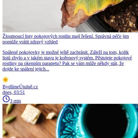
Žloutnoucí listy pokojových rostlin mají řešení. Správná péče jim
pomůže vrátit zdravý vzhled
Spálené pokojovky je možné ještě zachránit. Záleží na tom, kolik
listů zbylo a v jakém stavu je kořenový systém. Pěstujete pokojové
rostliny na okenním parapetu? Pak se vám může někdy stát, že
dojde ke spálení jejich...
BydlímeÚtulně.cz
dnes, 03:51
3 min