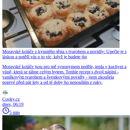
Moravské koláče z kynutého těsta s tvarohem a povidly: Upečte je s
láskou a potěší vás o to víc, když je budete jíst
Moravské koláče jsou pro mě synonymem neděle, tepla v kuchyni a
vůně, která se táhne celým bytem. Tenhle recept s dvojí náplní -
vanilkovým tvarohem a švestkovými povidly - jsem zkoušela
poprvé před pár lety a od té doby ho nepouštím z ruky.
Cooky.cz
dnes, 06:19
5 min