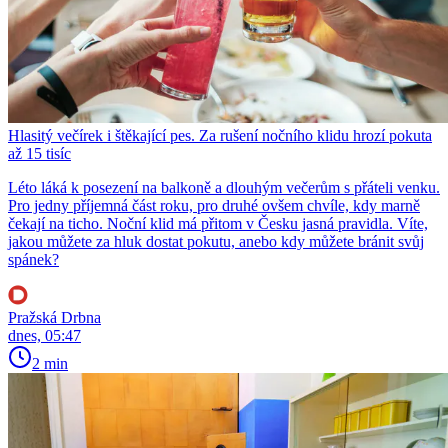
Hlasitý večírek i štěkající pes. Za rušení nočního klidu hrozí pokuta
až 15 tisíc
Léto láká k posezení na balkoně a dlouhým večerům s přáteli venku.
Pro jedny příjemná část roku, pro druhé ovšem chvíle, kdy marně
čekají na ticho. Noční klid má přitom v Česku jasná pravidla. Víte,
jakou můžete za hluk dostat pokutu, anebo kdy můžete bránit svůj
spánek?
Pražská Drbna
dnes, 05:47
2 min