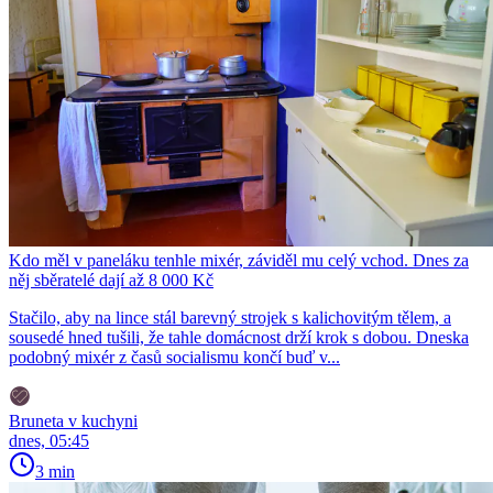
Kdo měl v paneláku tenhle mixér, záviděl mu celý vchod. Dnes za
něj sběratelé dají až 8 000 Kč
Stačilo, aby na lince stál barevný strojek s kalichovitým tělem, a
sousedé hned tušili, že tahle domácnost drží krok s dobou. Dneska
podobný mixér z časů socialismu končí buď v...
Bruneta v kuchyni
dnes, 05:45
3 min