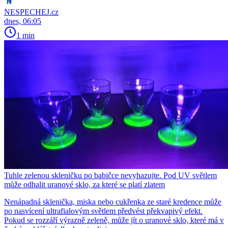
NESPECHEJ.cz
dnes, 06:05
1 min
Tuhle zelenou skleničku po babičce nevyhazujte. Pod UV světlem
může odhalit uranové sklo, za které se platí zlatem
Nenápadná sklenička, miska nebo cukřenka ze staré kredence může
po nasvícení ultrafialovým světlem předvést překvapivý efekt.
Pokud se rozzáří výrazně zeleně, může jít o uranové sklo, které má v