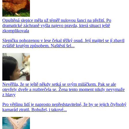
Opuštěná slepice měla už téměř nulovou šanci na přežití. Po
dramatické záchraně vyšla najevo pravda, která situaci ještě
zkomplikovala
Slepičku pohozenou v lese čekal těžký osud. Její majitel se jí zbavil
zvláště krutým způsobem. Naštěstí šel...
Nevěřila, že se ještě někdy setká se svým miláčkem. Pak se ale
otevřely dveře a rozbrečela se. Žena tento moment nikdy nevymaže
z hlavy
Pro většinu lidí je naprosto nepředstavitelné, že by se jejich čtyřnohý
kamarád ztratil. Bohužel, i takové...