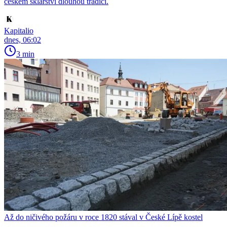
českém sklářství dlouhou tradici.
Kapitalio
dnes, 06:02
3 min
Až do ničivého požáru v roce 1820 stával v České Lípě kostel