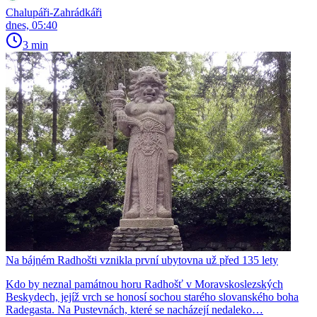
Chalupáři-Zahrádkáři
dnes, 05:40
3 min
Na bájném Radhošti vznikla první ubytovna už před 135 lety
Kdo by neznal památnou horu Radhošť v Moravskoslezských
Beskydech, jejíž vrch se honosí sochou starého slovanského boha
Radegasta. Na Pustevnách, které se nacházejí nedaleko…