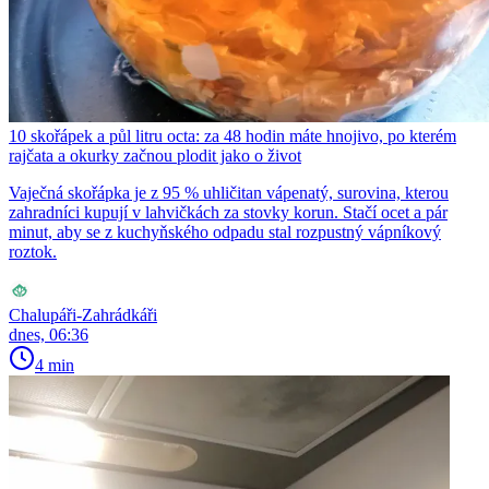
10 skořápek a půl litru octa: za 48 hodin máte hnojivo, po kterém
rajčata a okurky začnou plodit jako o život
Vaječná skořápka je z 95 % uhličitan vápenatý, surovina, kterou
zahradníci kupují v lahvičkách za stovky korun. Stačí ocet a pár
minut, aby se z kuchyňského odpadu stal rozpustný vápníkový
roztok.
Chalupáři-Zahrádkáři
dnes, 06:36
4 min