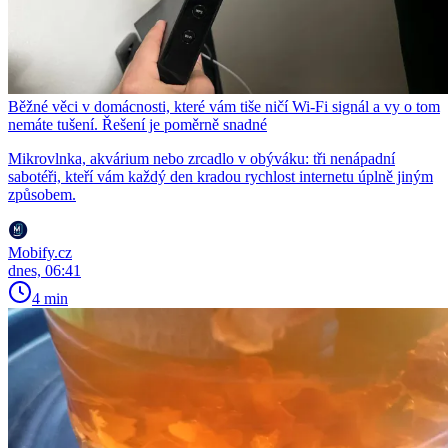
Běžné věci v domácnosti, které vám tiše ničí Wi-Fi signál a vy o tom
nemáte tušení. Řešení je poměrně snadné
Mikrovlnka, akvárium nebo zrcadlo v obýváku: tři nenápadní
sabotéři, kteří vám každý den kradou rychlost internetu úplně jiným
způsobem.
Mobify.cz
dnes, 06:41
4 min