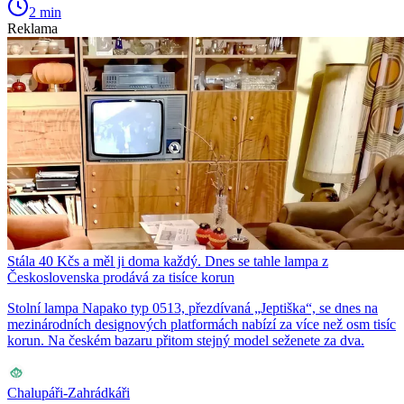
2 min
Reklama
Stála 40 Kčs a měl ji doma každý. Dnes se tahle lampa z
Československa prodává za tisíce korun
Stolní lampa Napako typ 0513, přezdívaná „Jeptiška“, se dnes na
mezinárodních designových platformách nabízí za více než osm tisíc
korun. Na českém bazaru přitom stejný model seženete za dva.
Chalupáři-Zahrádkáři