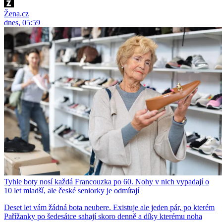
Žena.cz
dnes, 05:59
Tyhle boty nosí každá Francouzka po 60. Nohy v nich vypadají o
10 let mladší, ale české seniorky je odmítají
Deset let vám žádná bota neubere. Existuje ale jeden pár, po kterém
Pařížanky po šedesátce sahají skoro denně a díky kterému noha