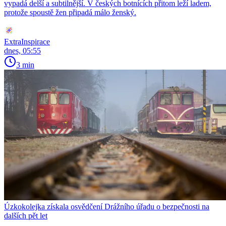
vypadá delší a subtilnější. V českých botnících přitom leží ladem,
protože spoustě žen připadá málo ženský.
ExtraInspirace
dnes, 05:55
3 min
Úzkokolejka získala osvědčení Drážního úřadu o bezpečnosti na
dalších pět let