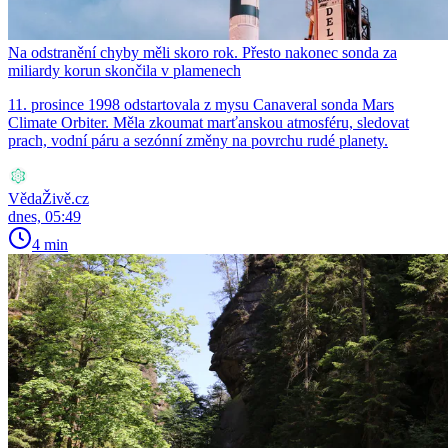
Na odstranění chyby měli skoro rok. Přesto nakonec sonda za
miliardy korun skončila v plamenech
11. prosince 1998 odstartovala z mysu Canaveral sonda Mars
Climate Orbiter. Měla zkoumat marťanskou atmosféru, sledovat
prach, vodní páru a sezónní změny na povrchu rudé planety.
VědaŽivě.cz
dnes, 05:49
4 min