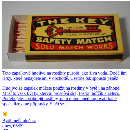
Toto zápalkové hnojivo na rostliny působí jako živá voda. Dodá jim
látky, které nenajdete ani v obchodě. Ušetříte tak spoustu peněz
Hnojivo ze zápalek můžete použít na rostliny v bytě i na záhoně.
Musí to však být ty, kterým prospívá síra, fosfor, hořčík a železo.
Potřebujete-li přihnojit rostliny, není nutné hned kupovat drahé
specializované přípravky. Stačí se...
BydlímeÚtulně.cz
dnes, 06:09