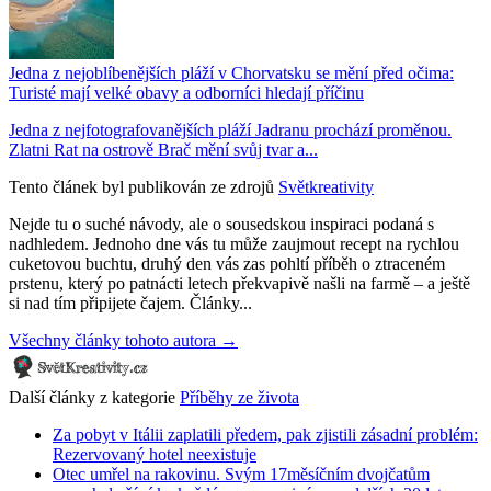
Jedna z nejoblíbenějších pláží v Chorvatsku se mění před očima:
Turisté mají velké obavy a odborníci hledají příčinu
Jedna z nejfotografovanějších pláží Jadranu prochází proměnou.
Zlatni Rat na ostrově Brač mění svůj tvar a...
Tento článek byl publikován ze zdrojů
Světkreativity
Nejde tu o suché návody, ale o sousedskou inspiraci podaná s
nadhledem. Jednoho dne vás tu může zaujmout recept na rychlou
cuketovou buchtu, druhý den vás zas pohltí příběh o ztraceném
prstenu, který po patnácti letech překvapivě našli na farmě – a ještě
si nad tím připijete čajem. Články...
Všechny články tohoto autora →
Další články z kategorie
Příběhy ze života
Za pobyt v Itálii zaplatili předem, pak zjistili zásadní problém:
Rezervovaný hotel neexistuje
Otec umřel na rakovinu. Svým 17měsíčním dvojčatům