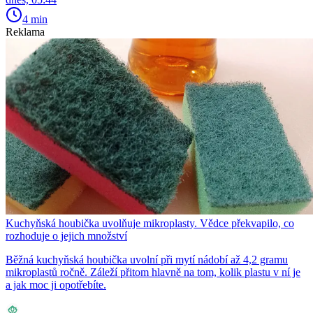
4 min
Reklama
Kuchyňská houbička uvolňuje mikroplasty. Vědce překvapilo, co
rozhoduje o jejich množství
Běžná kuchyňská houbička uvolní při mytí nádobí až 4,2 gramu
mikroplastů ročně. Záleží přitom hlavně na tom, kolik plastu v ní je
a jak moc ji opotřebíte.