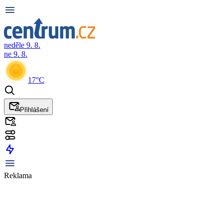
neděle 9. 8.
ne 9. 8.
17°C
Přihlášení
Reklama