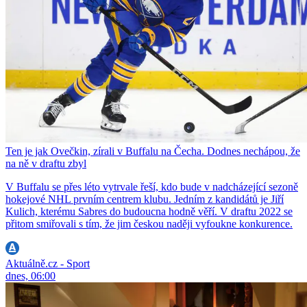
Ten je jak Ovečkin, zírali v Buffalu na Čecha. Dodnes nechápou, že
na ně v draftu zbyl
V Buffalu se přes léto vytrvale řeší, kdo bude v nadcházející sezoně
hokejové NHL prvním centrem klubu. Jedním z kandidátů je Jiří
Kulich, kterému Sabres do budoucna hodně věří. V draftu 2022 se
přitom smiřovali s tím, že jim českou naději vyfoukne konkurence.
Aktuálně.cz - Sport
dnes, 06:00