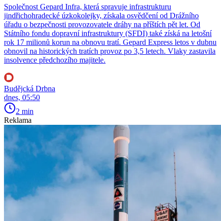
Společnost Gepard Infra, která spravuje infrastrukturu
jindřichohradecké úzkokolejky, získala osvědčení od Drážního
úřadu o bezpečnosti provozovatele dráhy na příštích pět let. Od
Státního fondu dopravní infrastruktury (SFDI) také získá na letošní
rok 17 milionů korun na obnovu tratí. Gepard Express letos v dubnu
obnovil na historických tratích provoz po 3,5 letech. Vlaky zastavila
insolvence předchozího majitele.
Budějcká Drbna
dnes, 05:50
2 min
Reklama