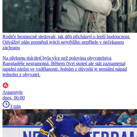
Rodiče bezmocně sledovali, jak děti přicházejí o lepší budoucnost.
Odvážný plán proměnil jejich největšího nepřítele v nečekanou
záchranu
Na přelomu tisíciletí byla více než polovina obyvatelstva
Bangladéše negramotná. Během čtvrt století ale stát zaznamenal
rapidní nárůst ve vzdělanosti. Jedním z důvodů je geniální nápad
jednoho z obyvatel.
Asianstyle
dnes, 06:00
3 min