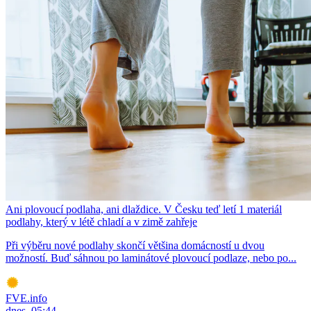
Ani plovoucí podlaha, ani dlaždice. V Česku teď letí 1 materiál
podlahy, který v létě chladí a v zimě zahřeje
Při výběru nové podlahy skončí většina domácností u dvou
možností. Buď sáhnou po laminátové plovoucí podlaze, nebo po...
FVE.info
dnes, 05:44