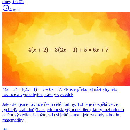
dnes, 06:05
4 min
4(x + 2) - 3(2x - 1) + 5 = 6x + 7: Zkuste překonat nástrahy této
rovnice a vypočítejte správný výsledek
Jako děti jsme rovnice řešili celé hodiny. Tohle je dospělá verze -
rychlejší, záludnější a s jedním skrytým detailem, který rozhodne o
celém výsledku. Ukažte, zda si ještě pamatujete základy z hodin
matematiky.