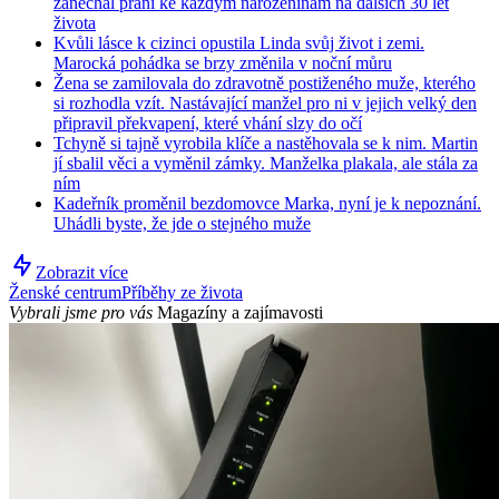
zanechal přání ke každým narozeninám na dalších 30 let
života
Kvůli lásce k cizinci opustila Linda svůj život i zemi.
Marocká pohádka se brzy změnila v noční můru
Žena se zamilovala do zdravotně postiženého muže, kterého
si rozhodla vzít. Nastávající manžel pro ni v jejich velký den
připravil překvapení, které vhání slzy do očí
Tchyně si tajně vyrobila klíče a nastěhovala se k nim. Martin
jí sbalil věci a vyměnil zámky. Manželka plakala, ale stála za
ním
Kadeřník proměnil bezdomovce Marka, nyní je k nepoznání.
Uhádli byste, že jde o stejného muže
Zobrazit více
Ženské centrum
Příběhy ze života
Vybrali jsme pro vás
Magazíny a zajímavosti