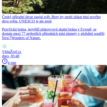
Český přírodní útvar zaujal svět. Brzy by mohl získat titul nového
divu světa. UNESCO je ale proti
Pravčická brána, největší pískovcová skalní brána v Evropě, se
dostala mezi 77 nejlepších přírodních míst planety v globální soutěži
New7Wonders of Nature.
VědaŽivě.cz
dnes, 05:48
4 min