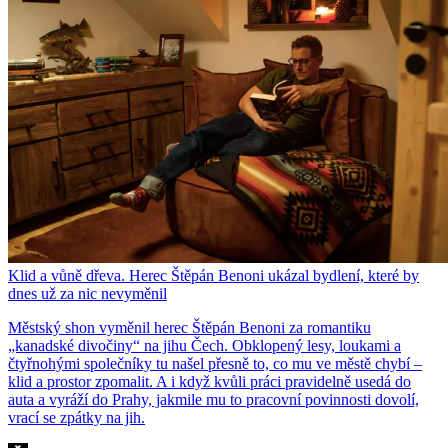
Klid a vůně dřeva. Herec Štěpán Benoni ukázal bydlení, které by
dnes už za nic nevyměnil
Městský shon vyměnil herec Štěpán Benoni za romantiku
„kanadské divočiny“ na jihu Čech. Obklopený lesy, loukami a
čtyřnohými společníky tu našel přesně to, co mu ve městě chybí –
klid a prostor zpomalit. A i když kvůli práci pravidelně usedá do
auta a vyráží do Prahy, jakmile mu to pracovní povinnosti dovolí,
vrací se zpátky na jih.