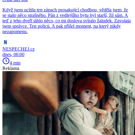
Když jsem ucítila ten zápach prosakující chodbou, věděla jsem, že
se stalo něco strašného. Pán z vedlejšího bytu byl starší, žil sám. A
teď z jeho dveří táhlo něco, co mi doslova svíralo žaludek. Zavolala
jsem správce. Ten policii. A pak přišel moment, na který nikdy
nezapomenu.
NESPECHEJ.cz
dnes, 06:00
4 min
Reklama