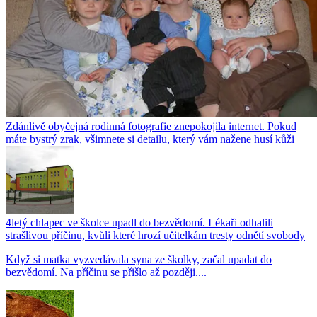
Zdánlivě obyčejná rodinná fotografie znepokojila internet. Pokud
máte bystrý zrak, všimnete si detailu, který vám nažene husí kůži
4letý chlapec ve školce upadl do bezvědomí. Lékaři odhalili
strašlivou příčinu, kvůli které hrozí učitelkám tresty odnětí svobody
Když si matka vyzvedávala syna ze školky, začal upadat do
bezvědomí. Na příčinu se přišlo až později....