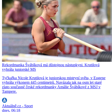
Rekordmanka Švábíková má důstojnou nástupkyni. Krutilová
vyhrála juniorské MS
Tyčkařka Nicole Krutilová je juniorskou mistryní světa, v Eugene
vyhrála výkonem 445 centimetrů. Navázala tak na osm let staré
zlato současné české rekordmanky Amálie Švábíkové z MSJ v
Tampere.
Aktuálně.cz - Sport
dnes, 06:18