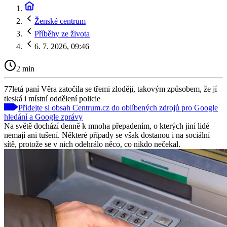
Ženské centrum
Příběhy ze života
6. 7. 2026, 09:46
2 min
77letá paní Věra zatočila se třemi zloději, takovým způsobem, že jí
tleská i místní oddělení policie
Přidejte si obsah Centrum.cz do oblíbených zdrojů pro Google
hledání a Google zprávy
Na světě dochází denně k mnoha přepadením, o kterých jiní lidé
nemají ani tušení. Některé případy se však dostanou i na sociální
sítě, protože se v nich odehrálo něco, co nikdo nečekal.