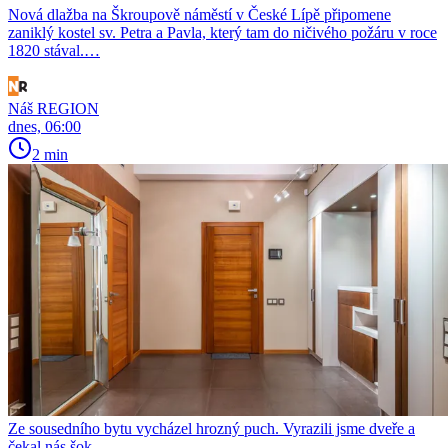
Nová dlažba na Škroupově náměstí v České Lípě připomene
zaniklý kostel sv. Petra a Pavla, který tam do ničivého požáru v roce
1820 stával.…
Náš REGION
dnes, 06:00
2 min
Ze sousedního bytu vycházel hrozný puch. Vyrazili jsme dveře a
čekal nás šok