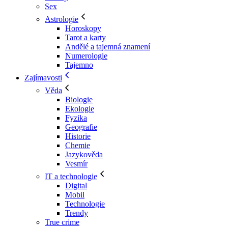
Sex
Astrologie
Horoskopy
Tarot a karty
Andělé a tajemná znamení
Numerologie
Tajemno
Zajímavosti
Věda
Biologie
Ekologie
Fyzika
Geografie
Historie
Chemie
Jazykověda
Vesmír
IT a technologie
Digital
Mobil
Technologie
Trendy
True crime