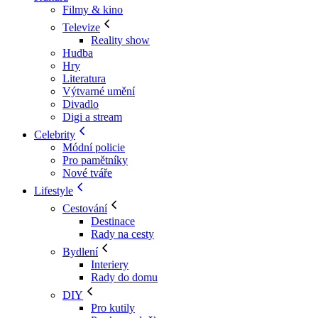
Filmy & kino
Televize
Reality show
Hudba
Hry
Literatura
Výtvarné umění
Divadlo
Digi a stream
Celebrity
Módní policie
Pro pamětníky
Nové tváře
Lifestyle
Cestování
Destinace
Rady na cesty
Bydlení
Interiery
Rady do domu
DIY
Pro kutily