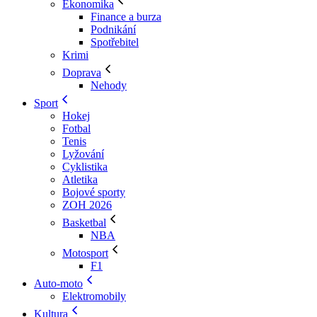
Ekonomika
Finance a burza
Podnikání
Spotřebitel
Krimi
Doprava
Nehody
Sport
Hokej
Fotbal
Tenis
Lyžování
Cyklistika
Atletika
Bojové sporty
ZOH 2026
Basketbal
NBA
Motosport
F1
Auto-moto
Elektromobily
Kultura