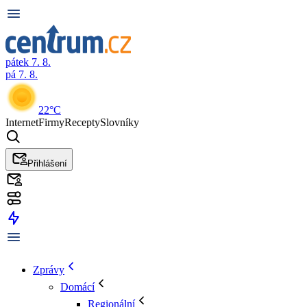
pátek 7. 8.
pá 7. 8.
22°C
Internet
Firmy
Recepty
Slovníky
Přihlášení
Zprávy
Domácí
Regionální