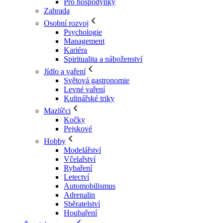
Pro hospodyňky
Zahrada
Osobní rozvoj
Psychologie
Management
Kariéra
Spiritualita a náboženství
Jídlo a vaření
Světová gastronomie
Levné vaření
Kulinářské triky
Mazlíčci
Kočky
Pejskové
Hobby
Modelářství
Včelařství
Rybaření
Letectví
Automobilismus
Adrenalin
Sběratelství
Houbaření