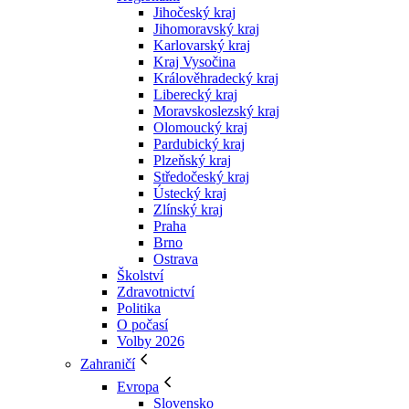
Jihočeský kraj
Jihomoravský kraj
Karlovarský kraj
Kraj Vysočina
Králověhradecký kraj
Liberecký kraj
Moravskoslezský kraj
Olomoucký kraj
Pardubický kraj
Plzeňský kraj
Středočeský kraj
Ústecký kraj
Zlínský kraj
Praha
Brno
Ostrava
Školství
Zdravotnictví
Politika
O počasí
Volby 2026
Zahraničí
Evropa
Slovensko