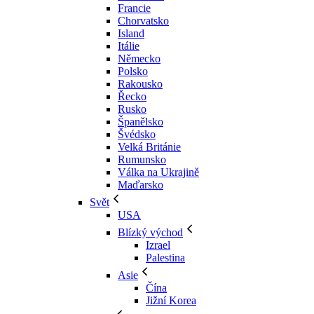
Francie
Chorvatsko
Island
Itálie
Německo
Polsko
Rakousko
Řecko
Rusko
Španělsko
Švédsko
Velká Británie
Rumunsko
Válka na Ukrajině
Maďarsko
Svět
USA
Blízký východ
Izrael
Palestina
Asie
Čína
Jižní Korea