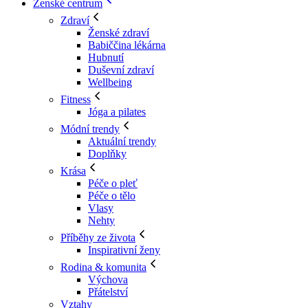
Ženské centrum
Zdraví
Ženské zdraví
Babiččina lékárna
Hubnutí
Duševní zdraví
Wellbeing
Fitness
Jóga a pilates
Módní trendy
Aktuální trendy
Doplňky
Krása
Péče o pleť
Péče o tělo
Vlasy
Nehty
Příběhy ze života
Inspirativní ženy
Rodina & komunita
Výchova
Přátelství
Vztahy