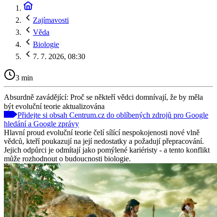
Zajímavosti
Věda
Biologie
7. 7. 2026, 08:30
3 min
Absurdně zavádějící: Proč se někteří vědci domnívají, že by měla
být evoluční teorie aktualizována
Přidejte si obsah Centrum.cz do oblíbených zdrojů pro Google
hledání a Google zprávy
Hlavní proud evoluční teorie čelí sílící nespokojenosti nové vlně
vědců, kteří poukazují na její nedostatky a požadují přepracování.
Jejich odpůrci je odmítají jako pomýlené kariéristy - a tento konflikt
může rozhodnout o budoucnosti biologie.