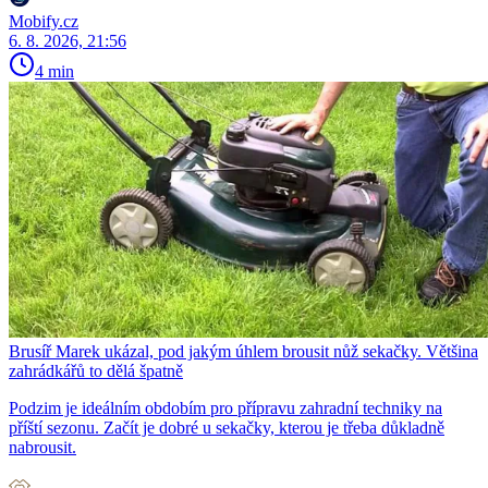
Mobify.cz
6. 8. 2026, 21:56
4 min
Brusíř Marek ukázal, pod jakým úhlem brousit nůž sekačky. Většina
zahrádkářů to dělá špatně
Podzim je ideálním obdobím pro přípravu zahradní techniky na
příští sezonu. Začít je dobré u sekačky, kterou je třeba důkladně
nabrousit.