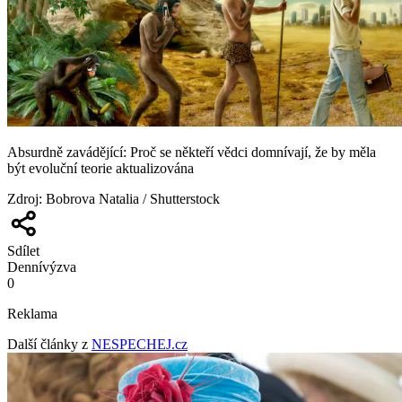
Absurdně zavádějící: Proč se někteří vědci domnívají, že by měla
být evoluční teorie aktualizována
Zdroj
:
Bobrova Natalia / Shutterstock
Sdílet
Denní
výzva
0
Reklama
Další články z
NESPECHEJ.cz