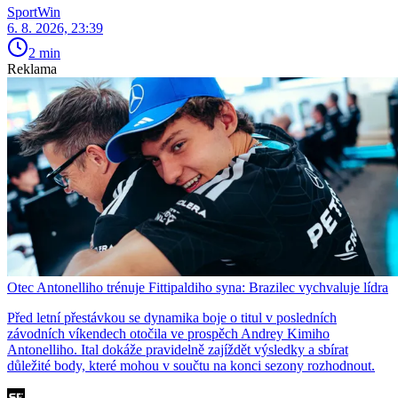
SportWin
6. 8. 2026, 23:39
2 min
Reklama
Otec Antonelliho trénuje Fittipaldiho syna: Brazilec vychvaluje lídra
Před letní přestávkou se dynamika boje o titul v posledních
závodních víkendech otočila ve prospěch Andrey Kimiho
Antonelliho. Ital dokáže pravidelně zajíždět výsledky a sbírat
důležité body, které mohou v součtu na konci sezony rozhodnout.