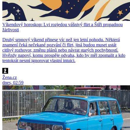
Víkendový horoskop: Lvi rozjedou vášnivý flirt a Štíři propadnou
žárlivosti
Druhý srpnový víkend přinese víc než jen letní pohodu. Některá
znamení čeká nečekané pozvání či flirt, jiná budou muset ustát
citlivý rozhovor, změnu plánů nebo návrat starých pochybností.
Hvězdy napoví, komu prospěje odvaha, kdo by měl zpomalit a kdo
tentokrát nesmí ignorovat vlastní intuici.
Žena.cz
dnes, 02:59