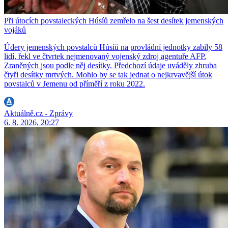
Při útocích povstaleckých Húsíů zemřelo na šest desítek jemenských
vojáků
Údery jemenských povstalců Húsíů na provládní jednotky zabily 58
lidí, řekl ve čtvrtek nejmenovaný vojenský zdroj agentuře AFP.
Zraněných jsou podle něj desítky. Předchozí údaje uváděly zhruba
čtyři desítky mrtvých. Mohlo by se tak jednat o nejkrvavější útok
povstalců v Jemenu od příměří z roku 2022.
Aktuálně.cz - Zprávy
6. 8. 2026, 20:27