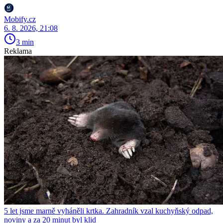
Mobify.cz
6. 8. 2026, 21:08
3 min
Reklama
5 let jsme marně vyháněli krtka. Zahradník vzal kuchyňský odpad,
noviny a za 20 minut byl klid