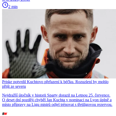
2 min
Priske potvrdil Kuchtovo přeřazení k béčku. Rozuzlení by mohlo
přijít ze severu
Nejdražší útočník v historii Sparty dorazil na Letnou 25. července.
O deset dní později chyběl Jan Kuchta v nominaci na Lyon úplně a
místo přípravy na Ligu mistrů odjel trénovat s třetiligovou rezervou.