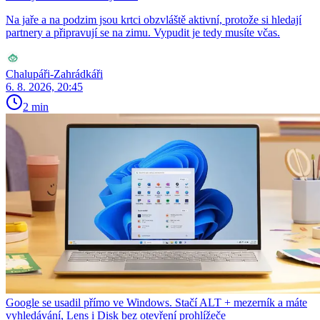
Na jaře a na podzim jsou krtci obzvláště aktivní, protože si hledají
partnery a připravují se na zimu. Vypudit je tedy musíte včas.
Chalupáři-Zahrádkáři
6. 8. 2026, 20:45
2 min
Google se usadil přímo ve Windows. Stačí ALT + mezerník a máte
vyhledávání, Lens i Disk bez otevření prohlížeče