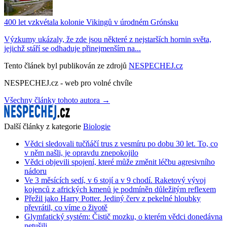
400 let vzkvétala kolonie Vikingů v úrodném Grónsku
Výzkumy ukázaly, že zde jsou některé z nejstarších hornin světa,
jejichž stáří se odhaduje přinejmenším na...
Tento článek byl publikován ze zdrojů
NESPECHEJ.cz
NESPECHEJ.cz - web pro volné chvíle
Všechny články tohoto autora →
Další články z kategorie
Biologie
Vědci sledovali tučňáčí trus z vesmíru po dobu 30 let. To, co
v něm našli, je opravdu znepokojilo
Vědci objevili spojení, které může změnit léčbu agresivního
nádoru
Ve 3 měsících sedí, v 6 stojí a v 9 chodí. Raketový vývoj
kojenců z afrických kmenů je podmíněn důležitým reflexem
Přežil jako Harry Potter. Jediný červ z pekelné hloubky
převrátil, co víme o životě
Glymfatický systém: Čistič mozku, o kterém vědci donedávna
netušili