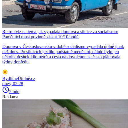
Retro kvíz na téma jak vypadala doprava a silnice za socialismu:
Pamětníci musí povinně získat 10/10 bodů
Doprava v Československu v době socialismu vypadala úplně jinak
než dnes. Po silnicích jezdilo podstatně méně aut, dálnic bylo jen
několik desítek kilometrů a cesta na dovolenou se často plánovala
týdny dopředu.
BydlímeÚtulně.cz
dnes, 02:28
2 min
Reklama