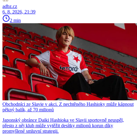
adbz.cz
6. 8. 2026, 21:39
2 min
Obchodníci ze Slavie v akci. Z nechtěného Hashioky může kápnout
pěkný balík, až 70 milionů
Japonský obránce Daiki Hashioka ve Slavii sportovně neuspěl,
přesto z něj klub může vytěžit desítky milionů korun díky
promyšlené smluvní strategii.