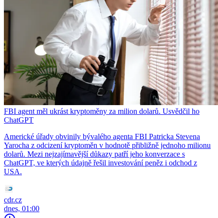
FBI agent měl ukrást kryptoměny za milion dolarů. Usvědčil ho
ChatGPT
Americké úřady obvinily bývalého agenta FBI Patricka Stevena
Yarocha z odcizení kryptoměn v hodnotě přibližně jednoho milionu
dolarů. Mezi nejzajímavější důkazy patří jeho konverzace s
ChatGPT, ve kterých údajně řešil investování peněz i odchod z
USA.
cdr.cz
dnes, 01:00