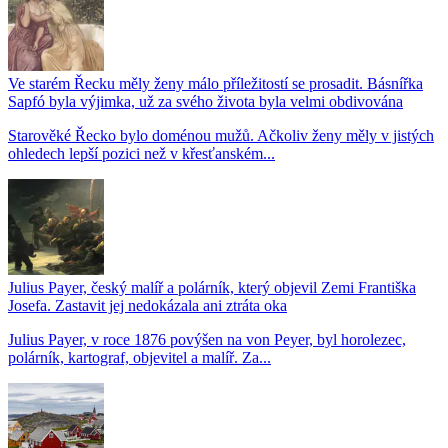
Ve starém Řecku měly ženy málo příležitostí se prosadit. Básnířka
Sapfó byla výjimka, už za svého života byla velmi obdivována
Starověké Řecko bylo doménou mužů. Ačkoliv ženy měly v jistých
ohledech lepší pozici než v křesťanském...
Julius Payer, český malíř a polárník, který objevil Zemi Františka
Josefa. Zastavit jej nedokázala ani ztráta oka
Julius Payer, v roce 1876 povýšen na von Peyer, byl horolezec,
polárník, kartograf, objevitel a malíř. Za...