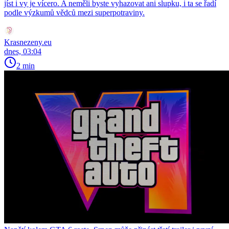
jíst i vy je vícero. A neměli byste vyhazovat ani slupku, i ta se řadí
podle výzkumů vědců mezi superpotraviny.
Krasnezeny.eu
dnes, 03:04
2 min