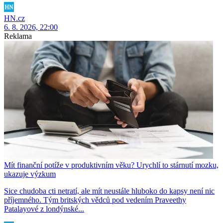
HN.cz
6. 8. 2026, 22:00
Reklama
Mít finanční potíže v produktivním věku? Urychlí to stárnutí mozku,
ukazuje výzkum
Sice chudoba cti netratí, ale mít neustále hluboko do kapsy není nic
příjemného. Tým britských vědců pod vedením Praveethy
Patalayové z londýnské...