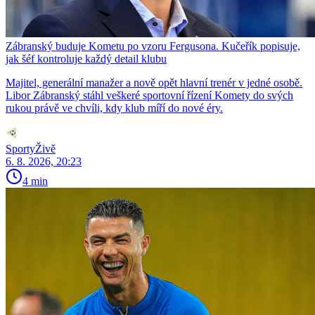
Zábranský buduje Kometu po vzoru Fergusona. Kučeřík popisuje,
jak šéf kontroluje každý detail klubu
Majitel, generální manažer a nově opět hlavní trenér v jedné osobě.
Libor Zábranský stáhl veškeré sportovní řízení Komety do svých
rukou právě ve chvíli, kdy klub míří do nové éry.
SportyŽivě
6. 8. 2026, 20:23
4 min