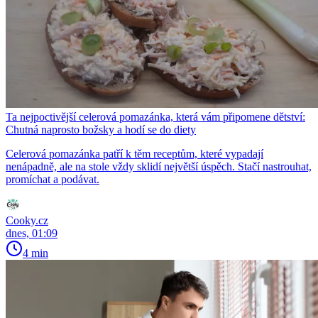
Ta nejpoctivější celerová pomazánka, která vám připomene dětství:
Chutná naprosto božsky a hodí se do diety
Celerová pomazánka patří k těm receptům, které vypadají
nenápadně, ale na stole vždy sklidí největší úspěch. Stačí nastrouhat,
promíchat a podávat.
Cooky.cz
dnes, 01:09
4 min