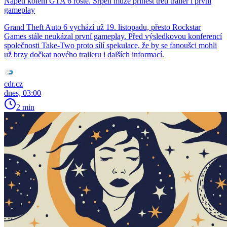
Napětí kolem GTA 6 roste. Srpen může přinést třetí trailer i první
gameplay
Grand Theft Auto 6 vychází už 19. listopadu, přesto Rockstar
Games stále neukázal první gameplay. Před výsledkovou konferencí
společnosti Take-Two proto sílí spekulace, že by se fanoušci mohli
už brzy dočkat nového traileru i dalších informací.
cdr.cz
dnes, 03:00
2 min