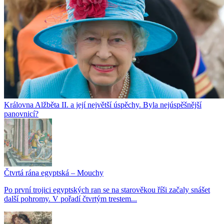
Královna Alžběta II. a její největší úspěchy. Byla nejúspěšnější
panovnicí?
Čtvrtá rána egyptská – Mouchy
Po první trojici egyptských ran se na starověkou říši začaly snášet
další pohromy. V pořadí čtvrtým trestem...