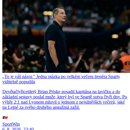
„To je váš názor." Jedna otázka po velkém večeru trenéra Sparty
viditelně popudila
Devětačtyřicetiletý Brian Priske posadil kapitána na lavičku a do
základní sestavy poslal muže, který byl ve Spartě sotva čtyři dny. Po
výhře 2:1 nad Lyonem mluvil o jednom z nejsilnějších večerů, jaké
na Letné za svého druhého angažmá zažil.
SportWin
6. 8. 2026, 23:40