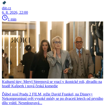
diit.cz
6. 8. 2026, 22:00
1 min
Kulturní tipy: Meryl Streepová se vrací v ikonické roli, divadlo na
hradě Kašperk i nová česká komedie
Ďábel nosí Pradu 2 FILM, režie David Frankel, na Disney+
Nekompromisní svět vysoké módy se po dvaceti letech od prvního
dílu vrátil. Nesmlouvavá...