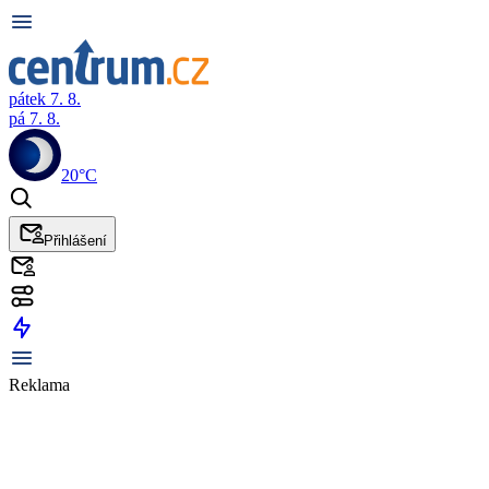
pátek 7. 8.
pá 7. 8.
20°C
Přihlášení
Reklama