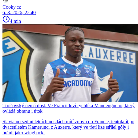
Cooky.cz
6. 8. 2026, 22:40
4 min
Trpišovský nemá dost. Ve Francii loví rychlíka Mandengueho, který
ovládá obranu i útok
Slavia po sedmi letních posilách míří znovu do Francie, tentokrát po
dvacetiletém Kamerunci z Auxerre, který ve třetí lize střílel góly i
bránil jako wingback.