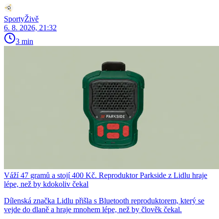
SportyŽivě
6. 8. 2026, 21:32
3 min
Váží 47 gramů a stojí 400 Kč. Reproduktor Parkside z Lidlu hraje
lépe, než by kdokoliv čekal
Dílenská značka Lidlu přišla s Bluetooth reproduktorem, který se
vejde do dlaně a hraje mnohem lépe, než by člověk čekal.