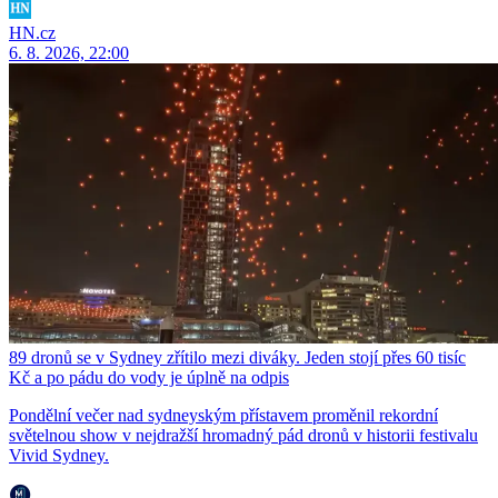
HN.cz
6. 8. 2026, 22:00
89 dronů se v Sydney zřítilo mezi diváky. Jeden stojí přes 60 tisíc
Kč a po pádu do vody je úplně na odpis
Pondělní večer nad sydneyským přístavem proměnil rekordní
světelnou show v nejdražší hromadný pád dronů v historii festivalu
Vivid Sydney.