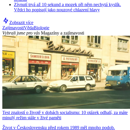
Zívnutí trvá až 10 sekund a mozek při něm nechytá kyslík.
Vědci ho popisují jako nouzové chlazení hlavy
Zobrazit více
Zajímavosti
Věda
Biologie
Vybrali jsme pro vás
Magazíny a zajímavosti
Test znalostí o životě v dobách socialismu: 10 otázek odhalí, za máte
minulý režim stále v živé paměti
Život v Československu před rokem 1989 měl mnoho podob.