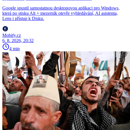
Google spustil samostatnou desktopovou aplikaci pro Windows,
která po stisku Alt + mezerník otevře vyhledávání, AI asistenta,
Lens i přístup k Disku.
Mobify.cz
6. 8. 2026, 20:32
4 min