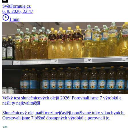
SvětFormule.cz
6. 8. 2026, 22:47
1 min
Velký test slunečnicových olejů 2026: Porovnali jsme 7 výrobků a
našli ty nejkvalitnější
Slunečnicový olej patří mezi nejčastěji používané tuky v kuchyních.
Otestovali jsme 7 běžně dostupných výrobků a porovnali je.