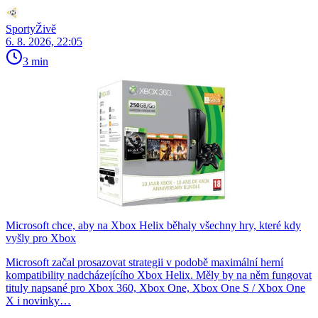
SportyŽivě
6. 8. 2026, 22:05
3 min
Microsoft chce, aby na Xbox Helix běhaly všechny hry, které kdy
vyšly pro Xbox
Microsoft začal prosazovat strategii v podobě maximální herní
kompatibility nadcházejícího Xbox Helix. Měly by na něm fungovat
tituly napsané pro Xbox 360, Xbox One, Xbox One S / Xbox One
X i novinky…