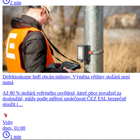
2 min
Defektoskopie šetří obcím miliony. Výměna většiny stožárů není
nutná
Až 80 % stožárů veřejného osvětlení, které obce považují za
dosloužilé, může podle měření společnosti ČEZ ESL bezpečně
sloužit i…
Volty
dnes, 01:00
1 min