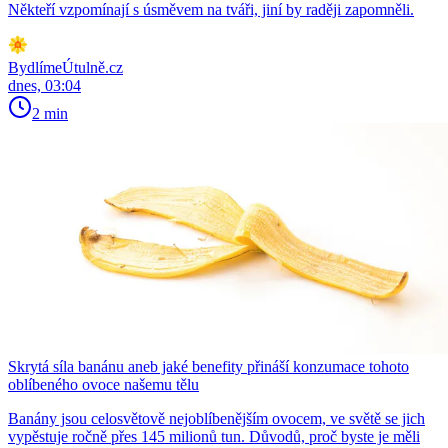
Někteří vzpomínají s úsměvem na tváři, jiní by raději zapomněli.
BydlímeÚtulně.cz
dnes, 03:04
2 min
Skrytá síla banánu aneb jaké benefity přináší konzumace tohoto
oblíbeného ovoce našemu tělu
Banány jsou celosvětově nejoblíbenějším ovocem, ve světě se jich
vypěstuje ročně přes 145 milionů tun. Důvodů, proč byste je měli