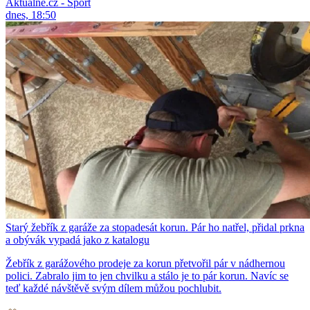
Aktuálně.cz - Sport
dnes, 18:50
Starý žebřík z garáže za stopadesát korun. Pár ho natřel, přidal prkna
a obývák vypadá jako z katalogu
Žebřík z garážového prodeje za korun přetvořil pár v nádhernou
polici. Zabralo jim to jen chvilku a stálo je to pár korun. Navíc se
teď každé návštěvě svým dílem můžou pochlubit.