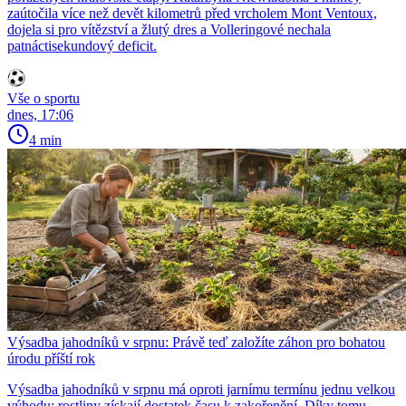
zaútočila více než devět kilometrů před vrcholem Mont Ventoux,
dojela si pro vítězství a žlutý dres a Volleringové nechala
patnáctisekundový deficit.
Vše o sportu
dnes, 17:06
4 min
Výsadba jahodníků v srpnu: Právě teď založíte záhon pro bohatou
úrodu příští rok
Výsadba jahodníků v srpnu má oproti jarnímu termínu jednu velkou
výhodu: rostliny získají dostatek času k zakořenění. Díky tomu