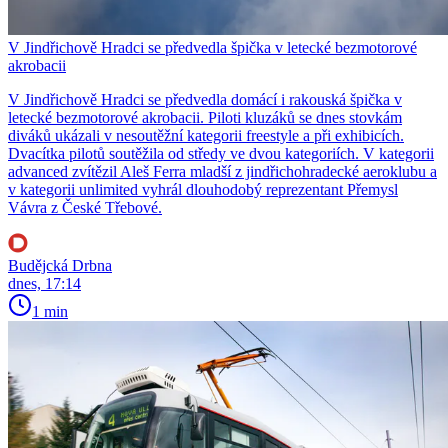
V Jindřichově Hradci se předvedla špička v letecké bezmotorové
akrobacii
V Jindřichově Hradci se předvedla domácí i rakouská špička v
letecké bezmotorové akrobacii. Piloti kluzáků se dnes stovkám
diváků ukázali v nesoutěžní kategorii freestyle a při exhibicích.
Dvacítka pilotů soutěžila od středy ve dvou kategoriích. V kategorii
advanced zvítězil Aleš Ferra mladší z jindřichohradecké aeroklubu a
v kategorii unlimited vyhrál dlouhodobý reprezentant Přemysl
Vávra z České Třebové.
Budějcká Drbna
dnes, 17:14
1 min