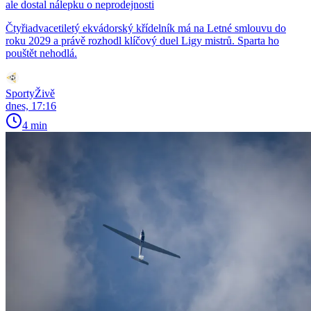
ale dostal nálepku o neprodejnosti
Čtyřiadvacetiletý ekvádorský křídelník má na Letné smlouvu do
roku 2029 a právě rozhodl klíčový duel Ligy mistrů. Sparta ho
pouštět nehodlá.
SportyŽivě
dnes, 17:16
4 min