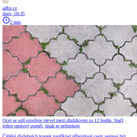
adbz.cz
dnes, 18:35
2 min
Ocet se solí rozežere plevel mezi dlaždicemi za 12 hodin. Stačí
jeden správný poměr, jinak to nefunguje
Čištění dlažebních kostek například příjezdové cesty nemusí být