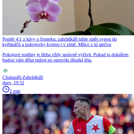
Poměr 4:1 z kávy a česneku: zahrádkáři tuhle směs sypou do
květináčů a pokojovky kvetou i v zimě. Mšice z ní utečou
Pokojové rostliny je třeba vždy správně vyživit. Pokud to dokážete,
budou vám dělat radost po opravdu dlouhá léta.
Chalupáři-Zahrádkáři
dnes, 19:32
2 min