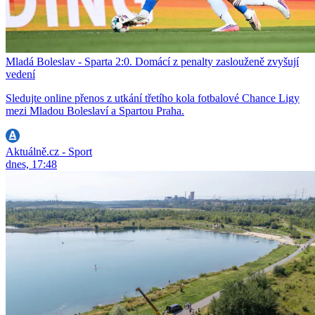
Mladá Boleslav - Sparta 2:0. Domácí z penalty zaslouženě zvyšují
vedení
Sledujte online přenos z utkání třetího kola fotbalové Chance Ligy
mezi Mladou Boleslaví a Spartou Praha.
Aktuálně.cz - Sport
dnes, 17:48