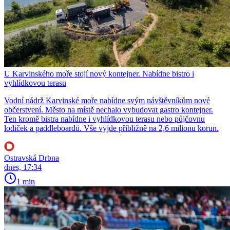
U Karvinského moře stojí nový kontejner. Nabídne bistro i
vyhlídkovou terasu
Vodní nádrž Karvinské moře nabídne svým návštěvníkům nové
občerstvení. Město na místě nechalo vybudovat gastro kontejner.
Ten kromě bistra nabídne i vyhlídkovou terasu nebo půjčovnu
lodiček a paddleboardů. Vše vyjde přibližně na 2,6 milionu korun.
Ostravská Drbna
dnes, 17:34
1 min