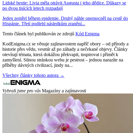
Lidské bestie: Livia měla otrávit Augusta i jeho dědice. Důkazy se
po dvou tisících letech rozpadají
Jeden zemřel během epidemie. Druhý náhle onemocněl na cestě do
Hispánie. Třetí podlehl následkům zranění...
Tento článek byl publikován ze zdrojů
Kód Enigma
KodEnigma.cz se věnuje zajímavostem napříč obory – od přírody a
historie přes vědu, vesmír až po záhady a nečekané objevy. Články
otevírají témata, která dokážou překvapit, inspirovat i přimět k
zamyšlení. Silnou stránkou webu je pestrost – jednou narazíte na
příběhy dávných civilizací, jindy na...
Všechny články tohoto autora →
Vybrali jsme pro vás
Magazíny a zajímavosti