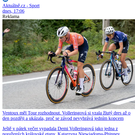
Aktuálně.cz - Sport
dnes, 17:06
Reklama
Ventoux měl Tour rozhodnout. Volleringová si vzala žlutý dres až o
den později a ukázala, proč se závod nevyhrává jedním kopcem
Ještě v pátek večer vypadala Demi Volleringová jako jedna z
poražených královské etapy. Katarzyna Niewiadoma-Phinney