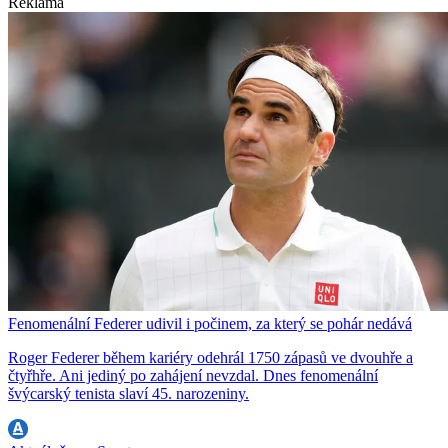
Reklama
Fenomenální Federer udivil i počinem, za který se pohár nedává
Roger Federer během kariéry odehrál 1750 zápasů ve dvouhře a
čtyřhře. Ani jediný po zahájení nevzdal. Dnes fenomenální
švýcarský tenista slaví 45. narozeniny.