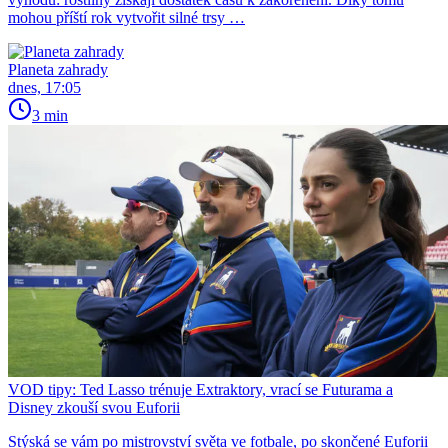
mohou příští rok vytvořit silné trsy …
Planeta zahrady
dnes, 17:05
3 min
VOD tipy: Ted Lasso trénuje Extraktory, vrací se Futurama a
Disney zkouší svou Euforii
Stýská se vám po mistrovství světa ve fotbale, po skončené Euforii