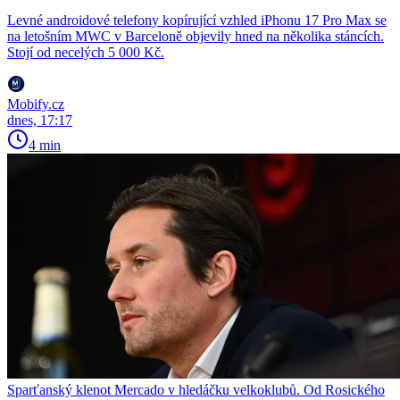
Levné androidové telefony kopírující vzhled iPhonu 17 Pro Max se
na letošním MWC v Barceloně objevily hned na několika stáncích.
Stojí od necelých 5 000 Kč.
Mobify.cz
dnes, 17:17
4 min
Sparťanský klenot Mercado v hledáčku velkoklubů. Od Rosického