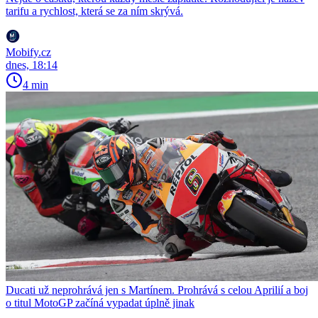
tarifu a rychlost, která se za ním skrývá.
Mobify.cz
dnes, 18:14
4 min
Ducati už neprohrává jen s Martínem. Prohrává s celou Aprilií a boj
o titul MotoGP začíná vypadat úplně jinak