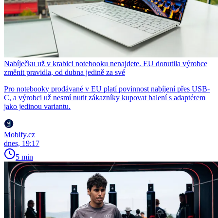
Nabíječku už v krabici notebooku nenajdete. EU donutila výrobce
změnit pravidla, od dubna jedině za své
Pro notebooky prodávané v EU platí povinnost nabíjení přes USB-
C, a výrobci už nesmí nutit zákazníky kupovat balení s adaptérem
jako jedinou variantu.
Mobify.cz
dnes, 19:17
5 min