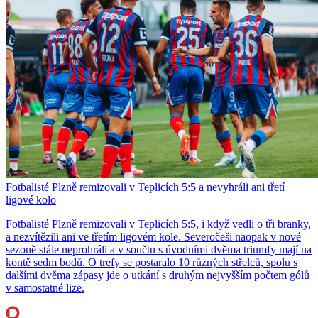
Fotbalisté Plzně remizovali v Teplicích 5:5 a nevyhráli ani třetí
ligové kolo
Fotbalisté Plzně remizovali v Teplicích 5:5, i když vedli o tři branky,
a nezvítězili ani ve třetím ligovém kole. Severočeši naopak v nové
sezoně stále neprohráli a v součtu s úvodními dvěma triumfy mají na
kontě sedm bodů. O trefy se postaralo 10 různých střelců, spolu s
dalšími dvěma zápasy jde o utkání s druhým nejvyšším počtem gólů
v samostatné lize.