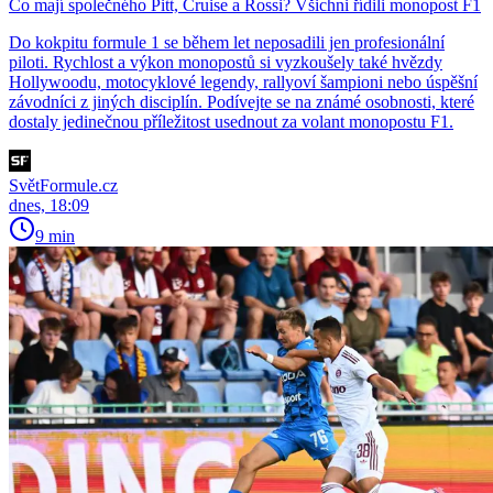
Co mají společného Pitt, Cruise a Rossi? Všichni řídili monopost F1
Do kokpitu formule 1 se během let neposadili jen profesionální
piloti. Rychlost a výkon monopostů si vyzkoušely také hvězdy
Hollywoodu, motocyklové legendy, rallyoví šampioni nebo úspěšní
závodníci z jiných disciplín. Podívejte se na známé osobnosti, které
dostaly jedinečnou příležitost usednout za volant monopostu F1.
SvětFormule.cz
dnes, 18:09
9 min