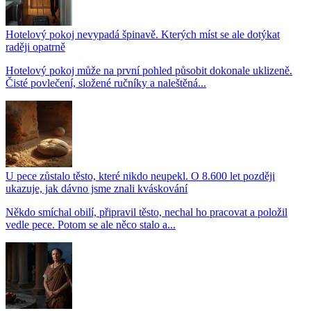
Hotelový pokoj nevypadá špinavě. Kterých míst se ale dotýkat
raději opatrně
Hotelový pokoj může na první pohled působit dokonale uklizeně.
Čisté povlečení, složené ručníky a naleštěná...
U pece zůstalo těsto, které nikdo neupekl. O 8.600 let později
ukazuje, jak dávno jsme znali kváskování
Někdo smíchal obilí, připravil těsto, nechal ho pracovat a položil
vedle pece. Potom se ale něco stalo a...