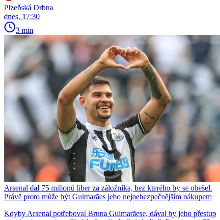
Plzeňská Drbna
dnes, 17:30
3 min
Arsenal dal 75 milionů liber za záložníka, bez kterého by se obešel.
Právě proto může být Guimarães jeho nejnebezpečnějším nákupem
Kdyby Arsenal potřeboval Bruna Guimarãese, dával by jeho přestup