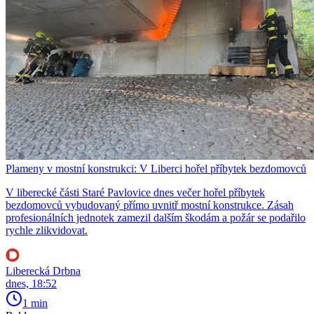
Plameny v mostní konstrukci: V Liberci hořel příbytek bezdomovců
V liberecké části Staré Pavlovice dnes večer hořel příbytek
bezdomovců vybudovaný přímo uvnitř mostní konstrukce. Zásah
profesionálních jednotek zamezil dalším škodám a požár se podařilo
rychle zlikvidovat.
Liberecká Drbna
dnes, 18:52
1 min