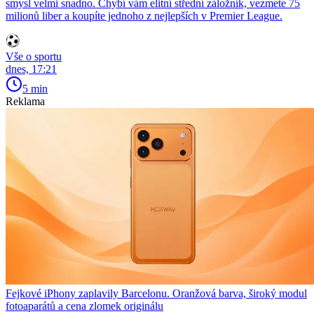
smysl velmi snadno. Chybí vám elitní střední záložník, vezmete 75
milionů liber a koupíte jednoho z nejlepších v Premier League.
Vše o sportu
dnes, 17:21
5 min
Reklama
Fejkové iPhony zaplavily Barcelonu. Oranžová barva, široký modul
fotoaparátů a cena zlomek originálu