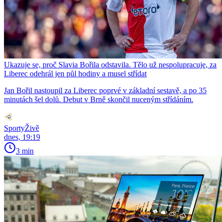
Ukazuje se, proč Slavia Bořila odstavila. Tělo už nespolupracuje, za
Liberec odehrál jen půl hodiny a musel střídat
Jan Bořil nastoupil za Liberec poprvé v základní sestavě, a po 35
minutách šel dolů. Debut v Brně skončil nuceným střídáním.
SportyŽivě
dnes, 19:19
3 min