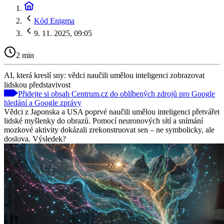
Kód Enigma
9. 11. 2025, 09:05
2 min
AI, která kreslí sny: vědci naučili umělou inteligenci zobrazovat
lidskou představivost
Přidejte si obsah Centrum.cz do oblíbených zdrojů pro Google
hledání a Google zprávy
Vědci z Japonska a USA poprvé naučili umělou inteligenci přetvářet
lidské myšlenky do obrazů. Pomocí neuronových sítí a snímání
mozkové aktivity dokázali zrekonstruovat sen – ne symbolicky, ale
doslova. Výsledek?