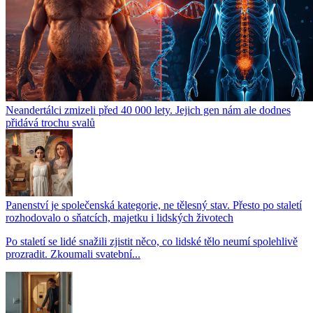
Neandertálci zmizeli před 40 000 lety. Jejich gen nám ale dodnes
přidává trochu svalů
Panenství je společenská kategorie, ne tělesný stav. Přesto po staletí
rozhodovalo o sňatcích, majetku i lidských životech
Po staletí se lidé snažili zjistit něco, co lidské tělo neumí spolehlivě
prozradit. Zkoumali svatební...