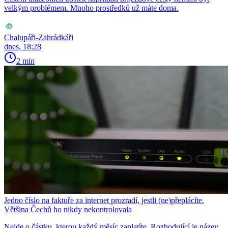
velkým problémem. Mnoho prostředků už máte doma.
Chalupáři-Zahrádkáři
dnes, 18:28
2 min
Jedno číslo na faktuře za internet prozradí, jestli (ne)přeplácíte.
Většina Čechů ho nikdy nekontrolovala
Nejde o částku, kterou každý měsíc zaplatíte. Rozhodující je název