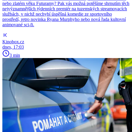
nebo zlatém věku Futuramy? Pak vás možná potěšíme shrnutím těch
nejvýznamnějších týdenních premiér na tuzemských streamovacích
službách, v nichž nechybí úspěšná komedie ze sportovního
prostředí, retro novinka Ryana Murphyho nebo nová řada kultovní
animované sci-fi.
Kinobox.cz
dnes, 17:03
3 min