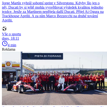
Jorge Martín vyhrál sobotní sprint v Silverstonu. Kdyby šlo jen o
něj, Ducati by si ještě mohla vysvětlovat výsledek kvalitou jednoho
jezdce. Jenže za Martínem nepřijela další Ducati. Přijel Ai Ogura na
Trackhouse Aprilii. A za ním Marco Bezzecchi na druhé tovární
Aprilii.
Vše o sportu
dnes, 18:11
4 min
Reklama