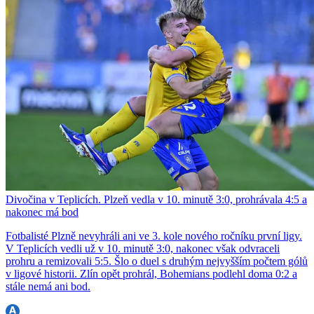
Divočina v Teplicích. Plzeň vedla v 10. minutě 3:0, prohrávala 4:5 a
nakonec má bod
Fotbalisté Plzně nevyhráli ani ve 3. kole nového ročníku první ligy.
V Teplicích vedli už v 10. minutě 3:0, nakonec však odvraceli
prohru a remizovali 5:5. Šlo o duel s druhým nejvyšším počtem gólů
v ligové historii. Zlín opět prohrál, Bohemians podlehl doma 0:2 a
stále nemá ani bod.