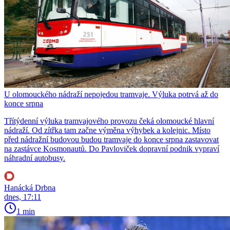
U olomouckého nádraží nepojedou tramvaje. Výluka potrvá až do
konce srpna
Třítýdenní výluka tramvajového provozu čeká olomoucké hlavní
nádraží. Od zítřka tam začne výměna výhybek a kolejnic. Místo
před nádražní budovou budou tramvaje do konce srpna zastavovat
na zastávce Kosmonautů. Do Pavloviček dopravní podnik vypraví
náhradní autobusy.
Hanácká Drbna
dnes, 17:11
1 min