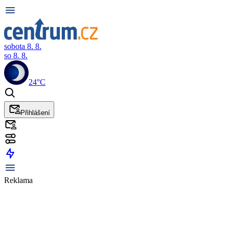
sobota 8. 8.
so 8. 8.
24°C
Přihlášení
Reklama