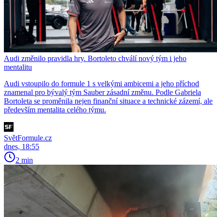
Audi změnilo pravidla hry. Bortoleto chválí nový tým i jeho
mentalitu
Audi vstoupilo do formule 1 s velkými ambicemi a jeho příchod
znamenal pro bývalý tým Sauber zásadní změnu. Podle Gabriela
Bortoleta se proměnila nejen finanční situace a technické zázemí, ale
především mentalita celého týmu.
SvětFormule.cz
dnes, 18:55
2 min