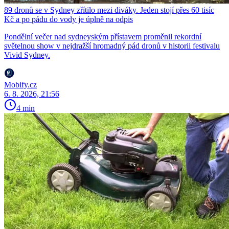
89 dronů se v Sydney zřítilo mezi diváky. Jeden stojí přes 60 tisíc
Kč a po pádu do vody je úplně na odpis
Pondělní večer nad sydneyským přístavem proměnil rekordní
světelnou show v nejdražší hromadný pád dronů v historii festivalu
Vivid Sydney.
Mobify.cz
6. 8. 2026, 21:56
4 min