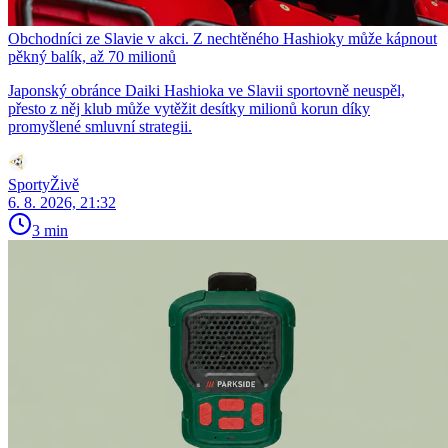
Obchodníci ze Slavie v akci. Z nechtěného Hashioky může kápnout
pěkný balík, až 70 milionů
Japonský obránce Daiki Hashioka ve Slavii sportovně neuspěl,
přesto z něj klub může vytěžit desítky milionů korun díky
promyšlené smluvní strategii.
SportyŽivě
6. 8. 2026, 21:32
3 min