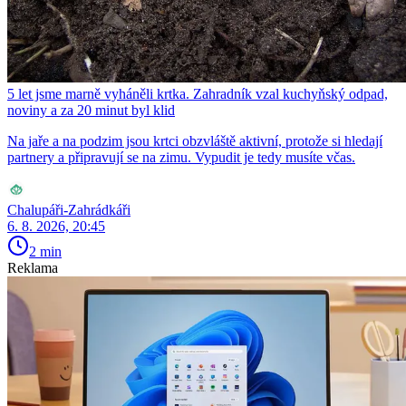
5 let jsme marně vyháněli krtka. Zahradník vzal kuchyňský odpad,
noviny a za 20 minut byl klid
Na jaře a na podzim jsou krtci obzvláště aktivní, protože si hledají
partnery a připravují se na zimu. Vypudit je tedy musíte včas.
Chalupáři-Zahrádkáři
6. 8. 2026, 20:45
2 min
Reklama