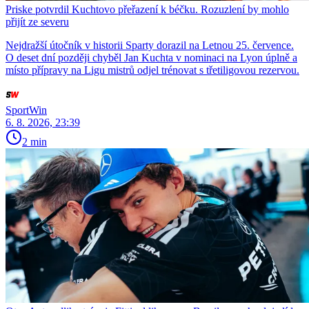
Priske potvrdil Kuchtovo přeřazení k béčku. Rozuzlení by mohlo
přijít ze severu
Nejdražší útočník v historii Sparty dorazil na Letnou 25. července.
O deset dní později chyběl Jan Kuchta v nominaci na Lyon úplně a
místo přípravy na Ligu mistrů odjel trénovat s třetiligovou rezervou.
SportWin
6. 8. 2026, 23:39
2 min