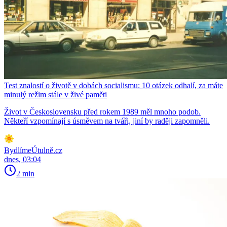
Test znalostí o životě v dobách socialismu: 10 otázek odhalí, za máte
minulý režim stále v živé paměti
Život v Československu před rokem 1989 měl mnoho podob.
Někteří vzpomínají s úsměvem na tváři, jiní by raději zapomněli.
BydlímeÚtulně.cz
dnes, 03:04
2 min