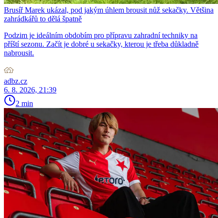
Brusíř Marek ukázal, pod jakým úhlem brousit nůž sekačky. Většina
zahrádkářů to dělá špatně
Podzim je ideálním obdobím pro přípravu zahradní techniky na
příští sezonu. Začít je dobré u sekačky, kterou je třeba důkladně
nabrousit.
adbz.cz
6. 8. 2026, 21:39
2 min