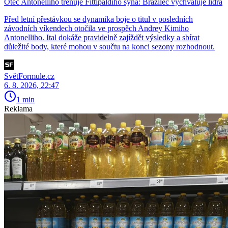
Otec Antonelliho trénuje Fittipaldiho syna: Brazilec vychvaluje lídra
Před letní přestávkou se dynamika boje o titul v posledních
závodních víkendech otočila ve prospěch Andrey Kimiho
Antonelliho. Ital dokáže pravidelně zajíždět výsledky a sbírat
důležité body, které mohou v součtu na konci sezony rozhodnout.
SvětFormule.cz
6. 8. 2026, 22:47
1 min
Reklama