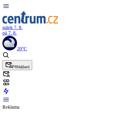
pátek 7. 8.
pá 7. 8.
20°C
Přihlášení
Reklama