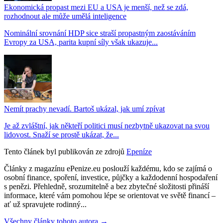
Ekonomická propast mezi EU a USA je menší, než se zdá,
rozhodnout ale může umělá inteligence
Nominální srovnání HDP sice straší propastným zaostáváním
Evropy za USA, parita kupní síly však ukazuje...
Nemít prachy nevadí. Bartoš ukázal, jak umí zpívat
Je až zvláštní, jak někteří politici musí nezbytně ukazovat na svou
lidovost. Snaží se prostě ukázat, že...
Tento článek byl publikován ze zdrojů
Epeníze
Články z magazínu ePenize.eu poslouží každému, kdo se zajímá o
osobní finance, spoření, investice, půjčky a každodenní hospodaření
s penězi. Přehledně, srozumitelně a bez zbytečné složitosti přináší
informace, které vám pomohou lépe se orientovat ve světě financí –
ať už spravujete rodinný...
Všechny články tohoto autora →