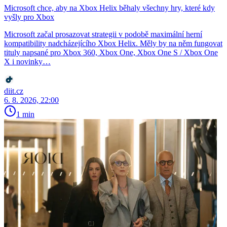
Microsoft chce, aby na Xbox Helix běhaly všechny hry, které kdy
vyšly pro Xbox
Microsoft začal prosazovat strategii v podobě maximální herní
kompatibility nadcházejícího Xbox Helix. Měly by na něm fungovat
tituly napsané pro Xbox 360, Xbox One, Xbox One S / Xbox One
X i novinky…
diit.cz
6. 8. 2026, 22:00
1 min