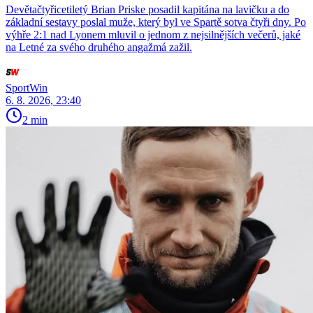
Devětačtyřicetiletý Brian Priske posadil kapitána na lavičku a do
základní sestavy poslal muže, který byl ve Spartě sotva čtyři dny. Po
výhře 2:1 nad Lyonem mluvil o jednom z nejsilnějších večerů, jaké
na Letné za svého druhého angažmá zažil.
SportWin
6. 8. 2026, 23:40
2 min