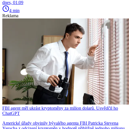
dnes, 01:09
4 min
Reklama
FBI agent měl ukrást kryptoměny za milion dolarů. Usvědčil ho
ChatGPT
Americké úřady obvinily bývalého agenta FBI Patricka Stevena
Yarocha z odcizení kryptoměn v hodnotě přibližně jednoho milionu