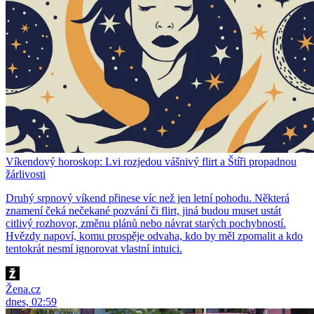
Víkendový horoskop: Lvi rozjedou vášnivý flirt a Štíři propadnou
žárlivosti
Druhý srpnový víkend přinese víc než jen letní pohodu. Některá
znamení čeká nečekané pozvání či flirt, jiná budou muset ustát
citlivý rozhovor, změnu plánů nebo návrat starých pochybností.
Hvězdy napoví, komu prospěje odvaha, kdo by měl zpomalit a kdo
tentokrát nesmí ignorovat vlastní intuici.
Žena.cz
dnes, 02:59