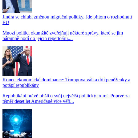
Jindra se chlubí změnou migrační politiky. Jde přitom o rozhodnutí
EU
Mnozí politici okamžitě zveřejňují některé zprávy, které se jim
náramně hodí do jejcih repertoáru....
Konec ekonomické dominance: Trumpova válka drtí peněženky a
potápí republikány
Republikáni právě přišli o svůj největší politický trumf. Poprvé za
téměř deset let Američané více věří...