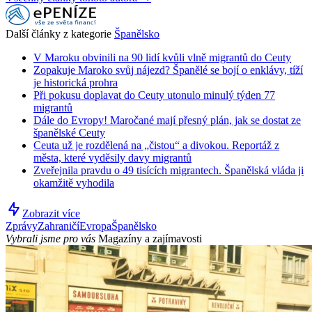
Další články z kategorie
Španělsko
V Maroku obvinili na 90 lidí kvůli vlně migrantů do Ceuty
Zopakuje Maroko svůj nájezd? Španělé se bojí o enklávy, tíží
je historická prohra
Při pokusu doplavat do Ceuty utonulo minulý týden 77
migrantů
Dále do Evropy! Maročané mají přesný plán, jak se dostat ze
španělské Ceuty
Ceuta už je rozdělená na „čistou“ a divokou. Reportáž z
města, které vyděsily davy migrantů
Zveřejnila pravdu o 49 tisících migrantech. Španělská vláda ji
okamžitě vyhodila
Zobrazit více
Zprávy
Zahraničí
Evropa
Španělsko
Vybrali jsme pro vás
Magazíny a zajímavosti