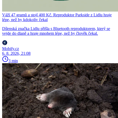
Váží 47 gramů a stojí 400 Kč. Reproduktor Parkside z Lidlu hraje
lépe, než by kdokoliv čekal
Dílenská značka Lidlu přišla s Bluetooth reproduktorem, který se
vejde do dlaně a hraje mnohem lépe, než by člověk čekal.
Mobify.cz
6. 8. 2026, 21:08
3 min