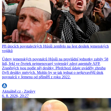
Při útocích povstaleckých Húsíů zemřelo na šest desítek jemenských
vojáků
Údery jemenských povstalců Húsíů na provládní jednotky zabily 58
lidí, řekl ve čtvrtek nejmenovaný vojenský zdroj agentuře AFP.
Zraněných jsou podle něj desítky. Předchozí údaje uváděly zhruba
čtyři desítky mrtvých. Mohlo by se tak jednat o nejkrvavější útok
povstalců v Jemenu od příměří z roku 2022.
Aktuálně.cz - Zprávy
6. 8. 2026, 20:27