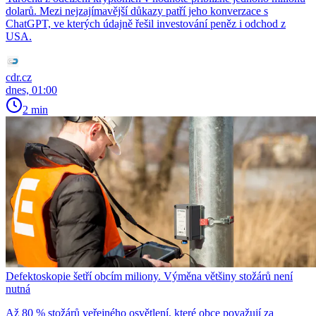
dolarů. Mezi nejzajímavější důkazy patří jeho konverzace s
ChatGPT, ve kterých údajně řešil investování peněz i odchod z
USA.
cdr.cz
dnes, 01:00
2 min
Defektoskopie šetří obcím miliony. Výměna většiny stožárů není
nutná
Až 80 % stožárů veřejného osvětlení, které obce považují za