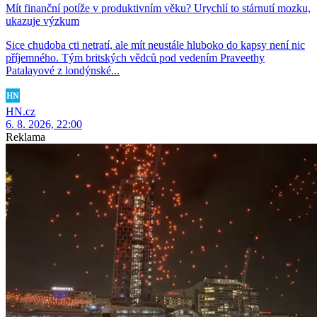
Mít finanční potíže v produktivním věku? Urychlí to stárnutí mozku,
ukazuje výzkum
Sice chudoba cti netratí, ale mít neustále hluboko do kapsy není nic
příjemného. Tým britských vědců pod vedením Praveethy
Patalayové z londýnské...
HN.cz
6. 8. 2026, 22:00
Reklama