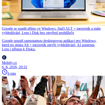
Google se usadil přímo ve Windows. Stačí ALT + mezerník a máte
vyhledávání, Lens i Disk bez otevření prohlížeče
Google spustil samostatnou desktopovou aplikaci pro Windows,
která po stisku Alt + mezerník otevře vyhledávání, AI asistenta,
Lens i přístup k Disku.
Mobify.cz
6. 8. 2026, 20:32
4 min