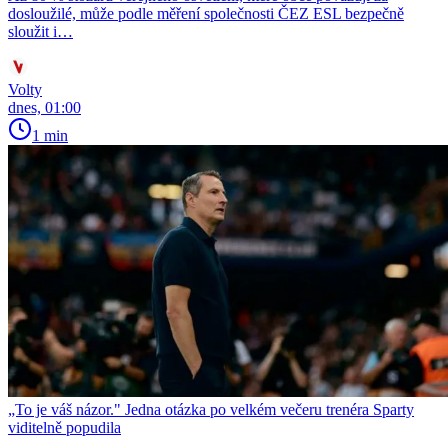
dosloužilé, může podle měření společnosti ČEZ ESL bezpečně
sloužit i…
Volty
dnes, 01:00
1 min
„To je váš názor." Jedna otázka po velkém večeru trenéra Sparty
viditelně popudila