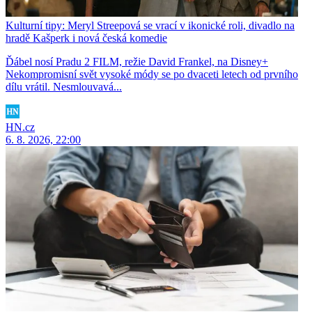
Kulturní tipy: Meryl Streepová se vrací v ikonické roli, divadlo na
hradě Kašperk i nová česká komedie
Ďábel nosí Pradu 2 FILM, režie David Frankel, na Disney+
Nekompromisní svět vysoké módy se po dvaceti letech od prvního
dílu vrátil. Nesmlouvavá...
HN.cz
6. 8. 2026, 22:00