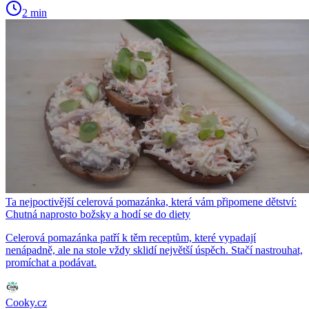
2 min
Ta nejpoctivější celerová pomazánka, která vám připomene dětství:
Chutná naprosto božsky a hodí se do diety
Celerová pomazánka patří k těm receptům, které vypadají
nenápadně, ale na stole vždy sklidí největší úspěch. Stačí nastrouhat,
promíchat a podávat.
Cooky.cz