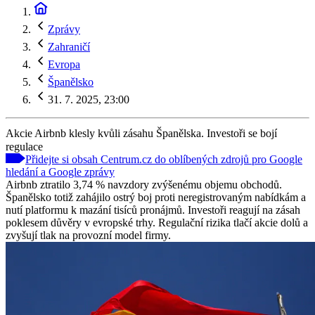
Zprávy
Zahraničí
Evropa
Španělsko
31. 7. 2025, 23:00
Akcie Airbnb klesly kvůli zásahu Španělska. Investoři se bojí
regulace
Přidejte si obsah Centrum.cz do oblíbených zdrojů pro Google
hledání a Google zprávy
Airbnb ztratilo 3,74 % navzdory zvýšenému objemu obchodů.
Španělsko totiž zahájilo ostrý boj proti neregistrovaným nabídkám a
nutí platformu k mazání tisíců pronájmů. Investoři reagují na zásah
poklesem důvěry v evropské trhy. Regulační rizika tlačí akcie dolů a
zvyšují tlak na provozní model firmy.