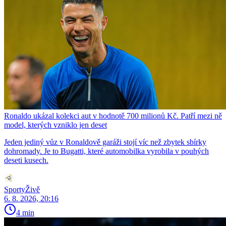
Ronaldo ukázal kolekci aut v hodnotě 700 milionů Kč. Patří mezi ně
model, kterých vzniklo jen deset
Jeden jediný vůz v Ronaldově garáži stojí víc než zbytek sbírky
dohromady. Je to Bugatti, které automobilka vyrobila v pouhých
deseti kusech.
SportyŽivě
6. 8. 2026, 20:16
4 min