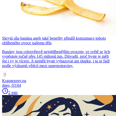
Skrytá síla banánu aneb jaké benefity přináší konzumace tohoto
oblíbeného ovoce našemu tělu
Banány jsou celosvětově nejoblíbenějším ovocem, ve světě se jich
vypěstuje ročně přes 145 milionů tun. Důvodů, proč byste je měli
jíst i vy je vícero. A neměli byste vyhazovat ani slupku, i ta se řadí
podle výzkumů vědců mezi superpotraviny.
Krasnezeny.eu
dnes, 03:04
2 min