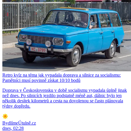
Retro kvíz na téma jak vypadala doprava a silnice za socialismu:
Pamětníci musí povinně získat 10/10 bodů
Doprava v Československu v době socialismu vypadala úplně jinak
než dnes. Po silnicích jezdilo podstatně méně aut, dálnic bylo jen
několik desítek kilometrů a cesta na dovolenou se často plánovala
týdny dopředu.
BydlímeÚtulně.cz
dnes, 02:28