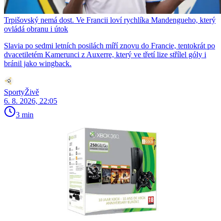
Trpišovský nemá dost. Ve Francii loví rychlíka Mandengueho, který
ovládá obranu i útok
Slavia po sedmi letních posilách míří znovu do Francie, tentokrát po
dvacetiletém Kamerunci z Auxerre, který ve třetí lize střílel góly i
bránil jako wingback.
SportyŽivě
6. 8. 2026, 22:05
3 min