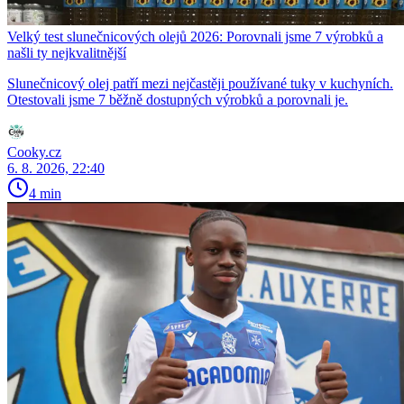
Velký test slunečnicových olejů 2026: Porovnali jsme 7 výrobků a
našli ty nejkvalitnější
Slunečnicový olej patří mezi nejčastěji používané tuky v kuchyních.
Otestovali jsme 7 běžně dostupných výrobků a porovnali je.
Cooky.cz
6. 8. 2026, 22:40
4 min