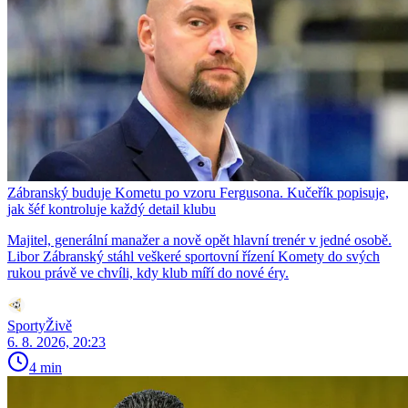
Zábranský buduje Kometu po vzoru Fergusona. Kučeřík popisuje,
jak šéf kontroluje každý detail klubu
Majitel, generální manažer a nově opět hlavní trenér v jedné osobě.
Libor Zábranský stáhl veškeré sportovní řízení Komety do svých
rukou právě ve chvíli, kdy klub míří do nové éry.
SportyŽivě
6. 8. 2026, 20:23
4 min