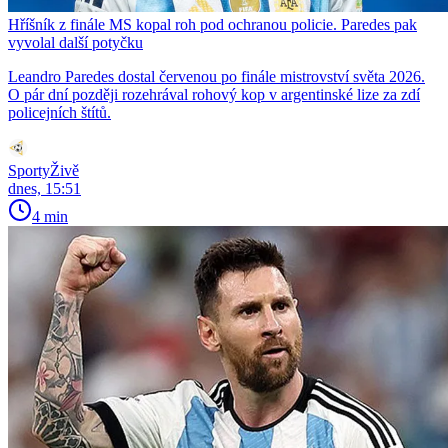
Hříšník z finále MS kopal roh pod ochranou policie. Paredes pak
vyvolal další potyčku
Leandro Paredes dostal červenou po finále mistrovství světa 2026.
O pár dní později rozehrával rohový kop v argentinské lize za zdí
policejních štítů.
SportyŽivě
dnes, 15:51
4 min