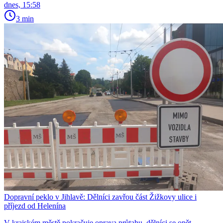
dnes, 15:58
3 min
Dopravní peklo v Jihlavě: Dělníci zavřou část Žižkovy ulice i
příjezd od Helenína
V krajském městě pokračuje oprava průtahu, dělníci se opět