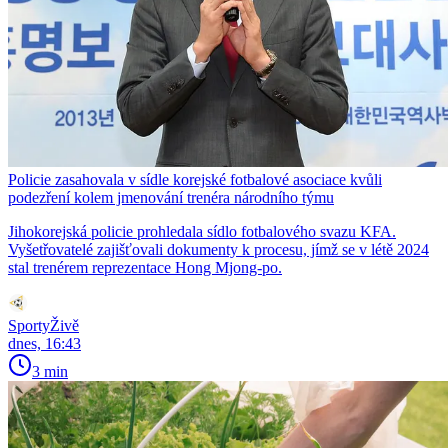
Policie zasahovala v sídle korejské fotbalové asociace kvůli
podezření kolem jmenování trenéra národního týmu
Jihokorejská policie prohledala sídlo fotbalového svazu KFA.
Vyšetřovatelé zajišťovali dokumenty k procesu, jímž se v létě 2024
stal trenérem reprezentace Hong Mjong-po.
SportyŽivě
dnes, 16:43
3 min