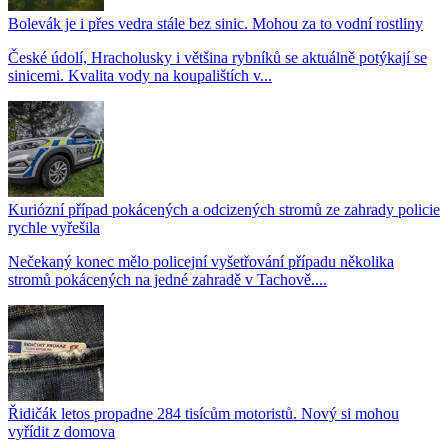
Bolevák je i přes vedra stále bez sinic. Mohou za to vodní rostliny
České údolí, Hracholusky i většina rybníků se aktuálně potýkají se
sinicemi. Kvalita vody na koupalištích v...
Kuriózní případ pokácených a odcizených stromů ze zahrady policie
rychle vyřešila
Nečekaný konec mělo policejní vyšetřování případu několika
stromů pokácených na jedné zahradě v Tachově....
Řidičák letos propadne 284 tisícům motoristů. Nový si mohou
vyřídit z domova