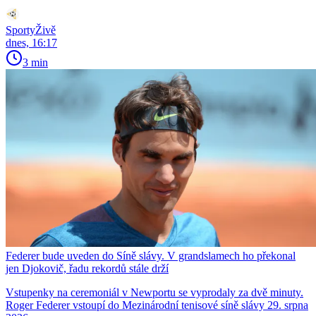
SportyŽivě
dnes, 16:17
3 min
Federer bude uveden do Síně slávy. V grandslamech ho překonal
jen Djokovič, řadu rekordů stále drží
Vstupenky na ceremoniál v Newportu se vyprodaly za dvě minuty.
Roger Federer vstoupí do Mezinárodní tenisové síně slávy 29. srpna