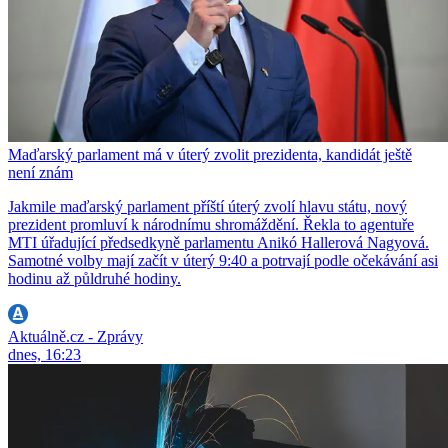
Maďarský parlament má v úterý zvolit prezidenta, kandidát ještě
není znám
Jakmile maďarský parlament příští úterý zvolí hlavu státu, nový
prezident promluví k národnímu shromáždění. Řekla to agentuře
MTI úřadující předsedkyně parlamentu Anikó Hallerová Nagyová.
Samotné volby mají začít v úterý 9:40 a potrvají podle očekávání asi
hodinu až půldruhé hodiny.
Aktuálně.cz - Zprávy
dnes, 16:23