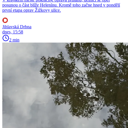
posunou o část blíže Helenínu. Kromě toho začne hned v pondělí
první etapa oprav Žižkovy ulice.
Jihlavská Drbna
dnes, 15:58
2 min