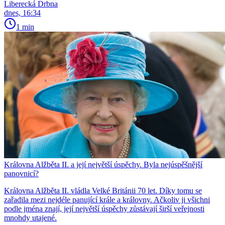
Liberecká Drbna
dnes, 16:34
1 min
Královna Alžběta II. a její největší úspěchy. Byla nejúspěšnější
panovnicí?
Královna Alžběta II. vládla Velké Británii 70 let. Díky tomu se
zařadila mezi nejdéle panující krále a královny. Ačkoliv ji všichni
podle jména znají, její největší úspěchy zůstávají širší veřejnosti
mnohdy utajené.