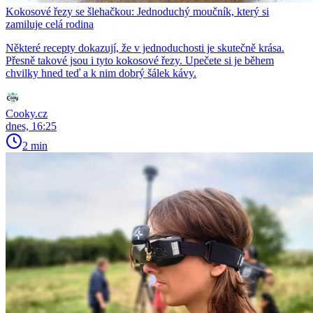
Kokosové řezy se šlehačkou: Jednoduchý moučník, který si
zamiluje celá rodina
Některé recepty dokazují, že v jednoduchosti je skutečně krása.
Přesně takové jsou i tyto kokosové řezy. Upečete si je během
chvilky hned teď a k nim dobrý šálek kávy.
Cooky.cz
dnes, 16:25
2 min