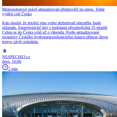
Meteorologové právě aktualizovali předpověď na srpen. Tohle
vyděsí celé Česko
Kdo doufal, že letošní vlna veder definitivně odezněla, bude
zklamán. Supertropické dny s teplotami přesahujícími 35 stupňů
Celsia se do Česka vrátí už o víkendu. Podle aktualizované
prognózy Českého hydrometeorologického ústavu přinese úlevu
teprve závěr prázdnin.
NESPECHEJ.cz
dnes, 16:00
2 min