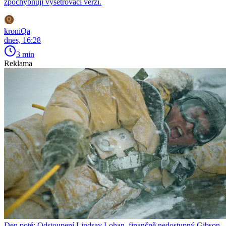
zpochybňují vyšetřovací verzi.
kroniQa
dnes, 16:28
3 min
Reklama
Den poté: Odstoupení Lindsay Lohan, finančně nedostupný Gibson,