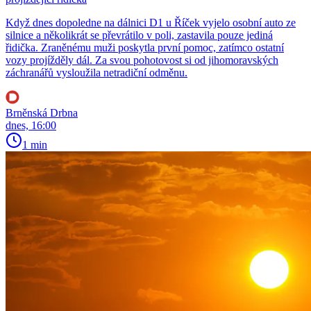
Když dnes dopoledne na dálnici D1 u Říček vyjelo osobní auto ze
silnice a několikrát se převrátilo v poli, zastavila pouze jediná
řidička. Zraněnému muži poskytla první pomoc, zatímco ostatní
vozy projížděly dál. Za svou pohotovost si od jihomoravských
záchranářů vysloužila netradiční odměnu.
Brněnská Drbna
dnes, 16:00
1 min