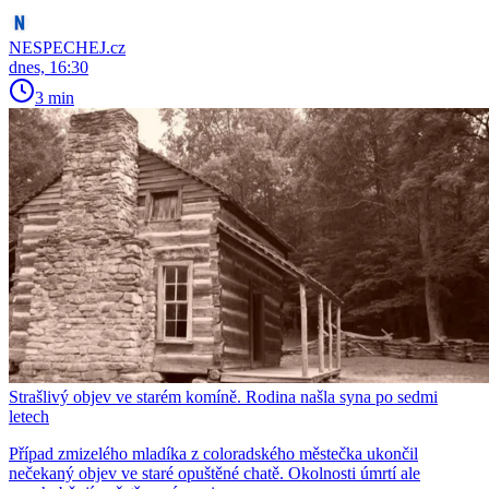
NESPECHEJ.cz
dnes, 16:30
3 min
Strašlivý objev ve starém komíně. Rodina našla syna po sedmi
letech
Případ zmizelého mladíka z coloradského městečka ukončil
nečekaný objev ve staré opuštěné chatě. Okolnosti úmrtí ale