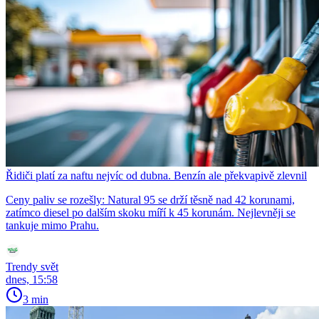
Řidiči platí za naftu nejvíc od dubna. Benzín ale překvapivě zlevnil
Ceny paliv se rozešly: Natural 95 se drží těsně nad 42 korunami,
zatímco diesel po dalším skoku míří k 45 korunám. Nejlevněji se
tankuje mimo Prahu.
Trendy svět
dnes, 15:58
3 min