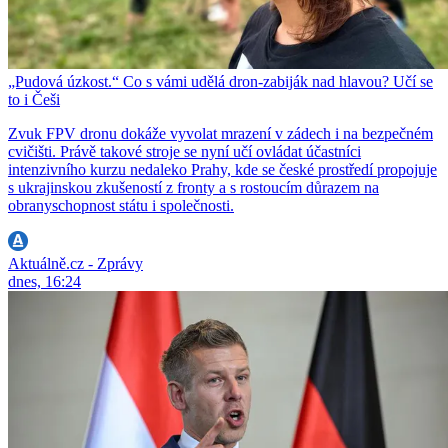
„Pudová úzkost.“ Co s vámi udělá dron-zabiják nad hlavou? Učí se
to i Češi
Zvuk FPV dronu dokáže vyvolat mrazení v zádech i na bezpečném
cvičišti. Právě takové stroje se nyní učí ovládat účastníci
intenzivního kurzu nedaleko Prahy, kde se české prostředí propojuje
s ukrajinskou zkušeností z fronty a s rostoucím důrazem na
obranyschopnost státu i společnosti.
Aktuálně.cz - Zprávy
dnes, 16:24