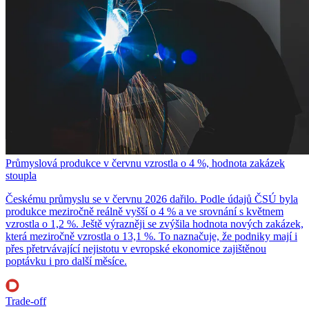
Průmyslová produkce v červnu vzrostla o 4 %, hodnota zakázek
stoupla
Českému průmyslu se v červnu 2026 dařilo. Podle údajů ČSÚ byla
produkce meziročně reálně vyšší o 4 % a ve srovnání s květnem
vzrostla o 1,2 %. Ještě výrazněji se zvýšila hodnota nových zakázek,
která meziročně vzrostla o 13,1 %. To naznačuje, že podniky mají i
přes přetrvávající nejistotu v evropské ekonomice zajištěnou
poptávku i pro další měsíce.
Trade-off