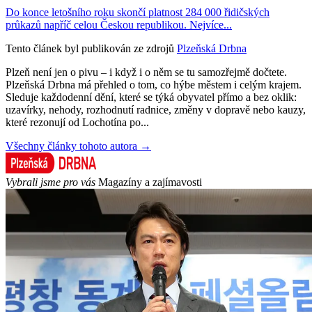
Do konce letošního roku skončí platnost 284 000 řidičských
průkazů napříč celou Českou republikou. Nejvíce...
Tento článek byl publikován ze zdrojů
Plzeňská Drbna
Plzeň není jen o pivu – i když i o něm se tu samozřejmě dočtete.
Plzeňská Drbna má přehled o tom, co hýbe městem i celým krajem.
Sleduje každodenní dění, které se týká obyvatel přímo a bez oklik:
uzavírky, nehody, rozhodnutí radnice, změny v dopravě nebo kauzy,
které rezonují od Lochotína po...
Všechny články tohoto autora →
Vybrali jsme pro vás
Magazíny a zajímavosti