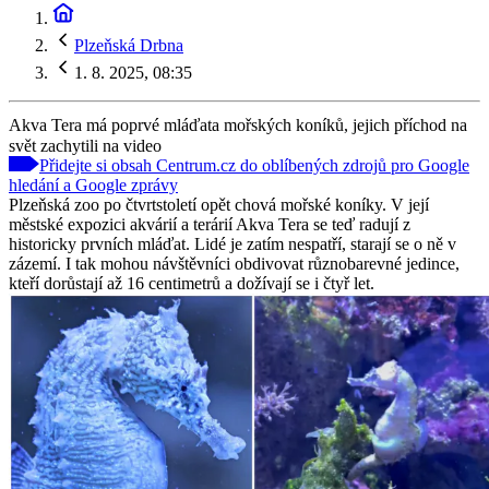
Plzeňská Drbna
1. 8. 2025, 08:35
Akva Tera má poprvé mláďata mořských koníků, jejich příchod na
svět zachytili na video
Přidejte si obsah Centrum.cz do oblíbených zdrojů pro Google
hledání a Google zprávy
Plzeňská zoo po čtvrtstoletí opět chová mořské koníky. V její
městské expozici akvárií a terárií Akva Tera se teď radují z
historicky prvních mláďat. Lidé je zatím nespatří, starají se o ně v
zázemí. I tak mohou návštěvníci obdivovat různobarevné jedince,
kteří dorůstají až 16 centimetrů a dožívají se i čtyř let.