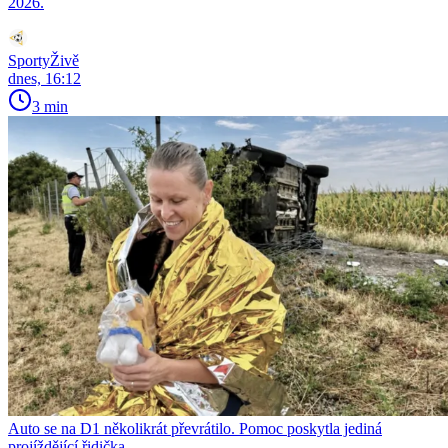
2026.
SportyŽivě
dnes, 16:12
3 min
Auto se na D1 několikrát převrátilo. Pomoc poskytla jediná
projíždějící řidička