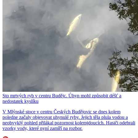
Sto mrtvých ryb v centru Budějc. Úhyn mohl způsobit déšť a
nedostatek kyslíku
V Mlýnské stoce v centru Českých Budějovic se dnes kolem
poledne začaly objevovat uhynulé ryby. Jejich těla plula vodou a
neobvyklý pohled přilákal pozornost kolemjdoucích. Hasiči odebrali
vzorky vody, které nyní zamíří na rozbor.