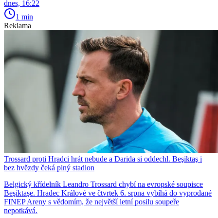
dnes, 16:22
1 min
Reklama
Trossard proti Hradci hrát nebude a Darida si oddechl. Beşiktaş i
bez hvězdy čeká plný stadion
Belgický křídelník Leandro Trossard chybí na evropské soupisce
Beşiktaşe. Hradec Králové ve čtvrtek 6. srpna vybíhá do vyprodané
FINEP Areny s vědomím, že největší letní posilu soupeře
nepotkává.