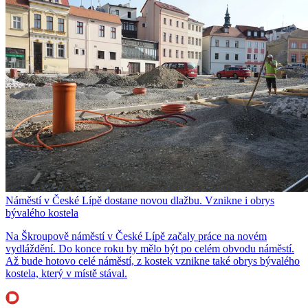
Náměstí v České Lípě dostane novou dlažbu. Vznikne i obrys
bývalého kostela
Na Škroupově náměstí v České Lípě začaly práce na novém
vydláždění. Do konce roku by mělo být po celém obvodu náměstí.
Až bude hotovo celé náměstí, z kostek vznikne také obrys bývalého
kostela, který v místě stával.