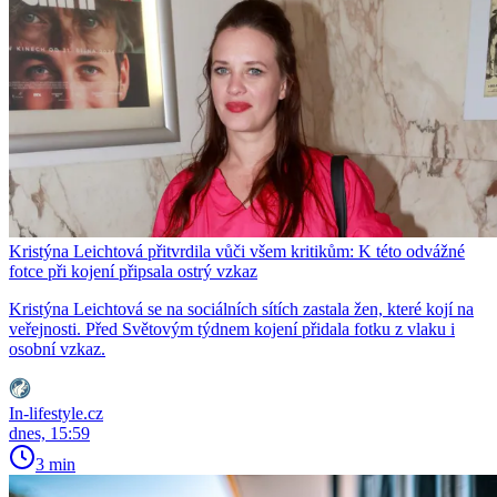
Kristýna Leichtová přitvrdila vůči všem kritikům: K této odvážné
fotce při kojení připsala ostrý vzkaz
Kristýna Leichtová se na sociálních sítích zastala žen, které kojí na
veřejnosti. Před Světovým týdnem kojení přidala fotku z vlaku i
osobní vzkaz.
In-lifestyle.cz
dnes, 15:59
3 min