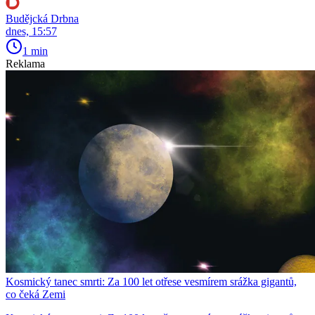
Budějcká Drbna
dnes, 15:57
1 min
Reklama
Kosmický tanec smrti: Za 100 let otřese vesmírem srážka gigantů,
co čeká Zemi