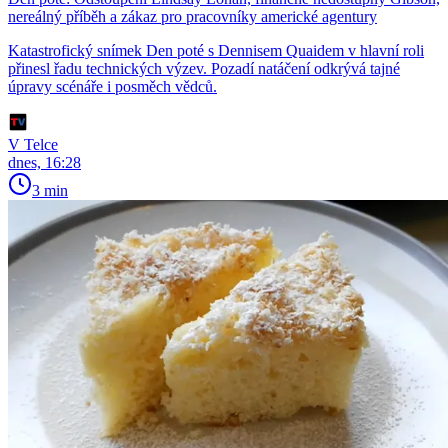
nereálný příběh a zákaz pro pracovníky americké agentury
Katastrofický snímek Den poté s Dennisem Quaidem v hlavní roli
přinesl řadu technických výzev. Pozadí natáčení odkrývá tajné
úpravy scénáře i posměch vědců.
V Telce
dnes, 16:28
3 min