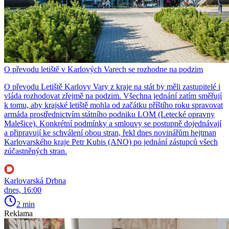
O převodu letiště v Karlových Varech se rozhodne na podzim
O převodu Letiště Karlovy Vary z kraje na stát by měli zastupitelé i
vláda rozhodovat zřejmě na podzim. Všechna jednání zatím směřují
k tomu, aby krajské letiště mohla od začátku příštího roku spravovat
armáda prostřednictvím státního podniku LOM (Letecké opravny
Malešice). Konkrétní podmínky a smlouvy se postupně dojednávají
a připravují ke schválení obou stran, řekl dnes novinářům hejtman
Karlovarského kraje Petr Kubis (ANO) po jednání zástupců všech
zúčastněných stran.
Karlovarská Drbna
dnes, 16:00
2 min
Reklama