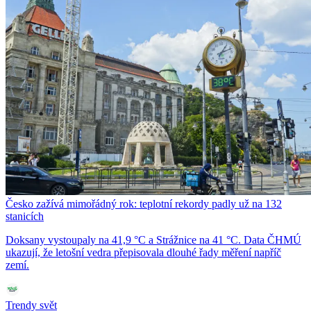
Česko zažívá mimořádný rok: teplotní rekordy padly už na 132
stanicích
Doksany vystoupaly na 41,9 °C a Strážnice na 41 °C. Data ČHMÚ
ukazují, že letošní vedra přepisovala dlouhé řady měření napříč
zemí.
Trendy svět