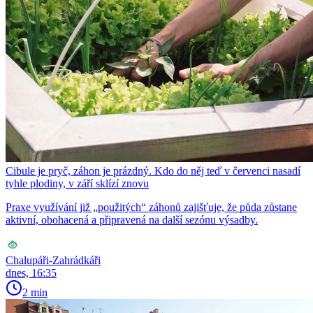
Cibule je pryč, záhon je prázdný. Kdo do něj teď v červenci nasadí
tyhle plodiny, v září sklízí znovu
Praxe využívání již „použitých“ záhonů zajišťuje, že půda zůstane
aktivní, obohacená a připravená na další sezónu výsadby.
Chalupáři-Zahrádkáři
dnes, 16:35
2 min