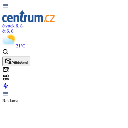
čtvrtek 6. 8.
čt 6. 8.
31°C
Přihlášení
Reklama