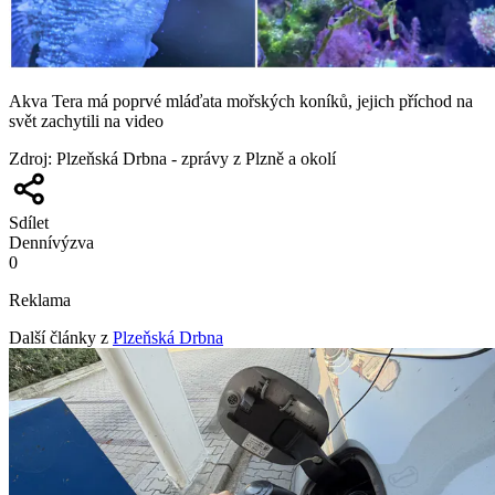
Akva Tera má poprvé mláďata mořských koníků, jejich příchod na
svět zachytili na video
Zdroj
:
Plzeňská Drbna - zprávy z Plzně a okolí
Sdílet
Denní
výzva
0
Reklama
Další články z
Plzeňská Drbna