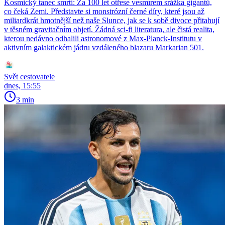
Kosmický tanec smrti: Za 100 let otřese vesmírem srážka gigantů,
co čeká Zemi. Představte si monstrózní černé díry, které jsou až
miliardkrát hmotnější než naše Slunce, jak se k sobě divoce přitahují
v těsném gravitačním objetí. Žádná sci-fi literatura, ale čistá realita,
kterou nedávno odhalili astronomové z Max-Planck-Institutu v
aktivním galaktickém jádru vzdáleného blazaru Markarian 501.
Svět cestovatele
dnes, 15:55
3 min