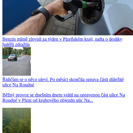
Benzin mírně zlevnil za týden v Plzeňském kraji, nafta o desítky
haléřů zdražila
Řidičům se o něco uleví. Po měsíci skončila oprava části důležité
ulice Na Roudné
Běžný provoz se dnešním dnem vrátil na opravenou část ulice Na
Roudné v Plzni od kruhového objezdu ulic Na...