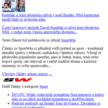
Pastrňák si letní přestávku užíval v kotli Baníku. Před kamerami
fandil řádil ve stylovém triku
Český hokejový útočník David Pastrňák si užívá letní přestávku
NHL v rodné zemi. Opora amerického Bostonu...
Tento článek byl publikován ze zdrojů
SportWin
Články ze SportWin.cz přinášejí svěží pohled na sport – kombinují
aktuální zprávy s lehkostí, nadsázkou i špetkou zábavy. Věnují se
především populárním sportům, jako je fotbal, hokej, tenis nebo
bojové sporty, ale objevují se i méně tradiční témata a kuriózní
momenty ze světa sportovního...
Všechny články tohoto autora →
Další články z kategorie
Sport
Šéf UFC White vzdal hold zesnulému Nascimentovi a krátce
nato se na sítích pochlubil doutníkem a skvělým dnem
Podivné podvody na ženské Tour de France. Závodnice si
vycpávají podprsenky