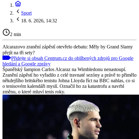
Sport
18. 6. 2026, 14:32
2 min
Alcarazovo zranění zápěstí otevřelo debatu: Měly by Grand Slamy
přejít na tři sety?
Přidejte si obsah Centrum.cz do oblíbených zdrojů pro Google
hledání a Google zprávy
Španělský šampion Carlos Alcaraz na Wimbledonu nenastoupí.
Zranění zápěstí ho vyřadilo z celé travnaté sezóny a právě to přimělo
někdejšího britského tenistu Johna Lloyda říct na BBC nahlas, co si
o tenisovém kalendáři myslí. Označil ho za katastrofu a navrhl
změnu, o které mluví tenis roky.