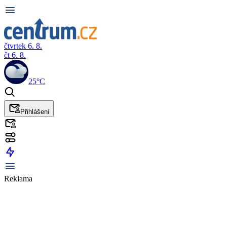
čtvrtek 6. 8.
čt 6. 8.
25°C
Přihlášení
Reklama