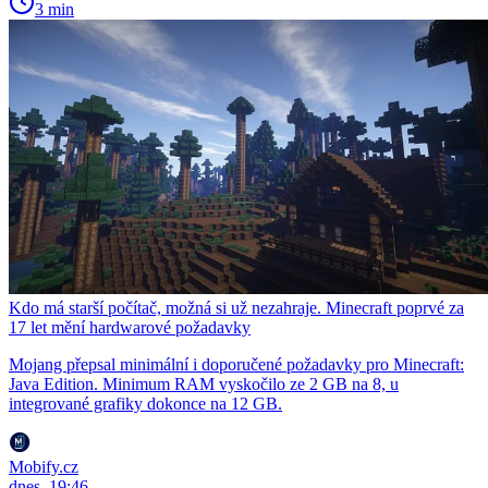
3 min
Kdo má starší počítač, možná si už nezahraje. Minecraft poprvé za
17 let mění hardwarové požadavky
Mojang přepsal minimální i doporučené požadavky pro Minecraft:
Java Edition. Minimum RAM vyskočilo ze 2 GB na 8, u
integrované grafiky dokonce na 12 GB.
Mobify.cz
dnes, 19:46