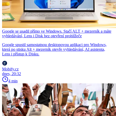
Google se usadil přímo ve Windows. Stačí ALT + mezerník a máte
vyhledávání, Lens i Disk bez otevření prohlížeče
Google spustil samostatnou desktopovou aplikaci pro Windows,
která po stisku Alt + mezerník otevře vyhledávání, AI asistenta,
Lens i přístup k Disku.
Mobify.cz
dnes, 20:32
4 min