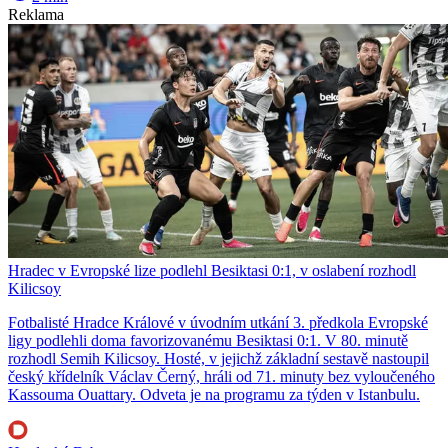
Reklama
Hradec v Evropské lize podlehl Besiktasi 0:1, v oslabení rozhodl
Kilicsoy
Fotbalisté Hradce Králové v úvodním utkání 3. předkola Evropské
ligy podlehli doma favorizovanému Besiktasi 0:1. V 80. minutě
rozhodl Semih Kilicsoy. Hosté, v jejichž základní sestavě nastoupil
český křídelník Václav Černý, hráli od 71. minuty bez vyloučeného
Kassouma Ouattary. Odveta je na programu za týden v Istanbulu.