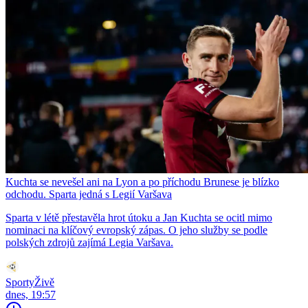
Kuchta se nevešel ani na Lyon a po příchodu Brunese je blízko
odchodu. Sparta jedná s Legií Varšava
Sparta v létě přestavěla hrot útoku a Jan Kuchta se ocitl mimo
nominaci na klíčový evropský zápas. O jeho služby se podle
polských zdrojů zajímá Legia Varšava.
SportyŽivě
dnes, 19:57