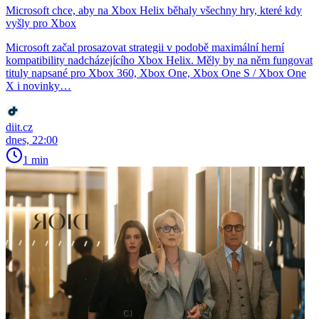
Microsoft chce, aby na Xbox Helix běhaly všechny hry, které kdy
vyšly pro Xbox
Microsoft začal prosazovat strategii v podobě maximální herní
kompatibility nadcházejícího Xbox Helix. Měly by na něm fungovat
tituly napsané pro Xbox 360, Xbox One, Xbox One S / Xbox One
X i novinky…
diit.cz
dnes, 22:00
1 min