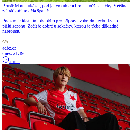
Brusíř Marek ukázal, pod jakým úhlem brousit nůž sekačky. Většina
zahrádkářů to dělá špatně
Podzim je ideálním obdobím pro přípravu zahradní techniky na
příští sezonu. Začít je dobré u sekačky, kterou je třeba důkladně
nabrousit.
adbz.cz
dnes, 21:39
2 min