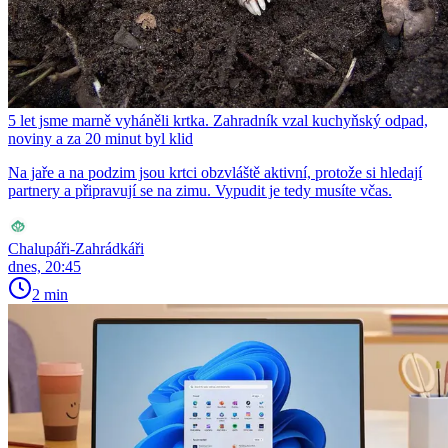
5 let jsme marně vyháněli krtka. Zahradník vzal kuchyňský odpad,
noviny a za 20 minut byl klid
Na jaře a na podzim jsou krtci obzvláště aktivní, protože si hledají
partnery a připravují se na zimu. Vypudit je tedy musíte včas.
Chalupáři-Zahrádkáři
dnes, 20:45
2 min