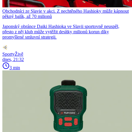
Obchodníci ze Slavie v akci. Z nechtěného Hashioky může kápnout
pěkný balík, až 70 milionů
Japonský obránce Daiki Hashioka ve Slavii sportovně neuspěl,
přesto z něj klub může vytěžit desítky milionů korun díky
promyšlené smluvní strategii.
SportyŽivě
dnes, 21:32
3 min