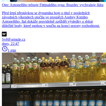
Otec Antonelliho trénuje Fittipaldiho syna: Brazilec vychvaluje lídra
Před letní přestávkou se dynamika boje o titul v posledních
závodních víkendech otočila ve prospěch Andrey Kimiho
Antonelliho. Ital dokáže pravidelně zajíždět výsledky a sbírat
důležité body, které mohou v součtu na konci sezony rozhodnout.
SvětFormule.cz
dnes, 22:47
1 min