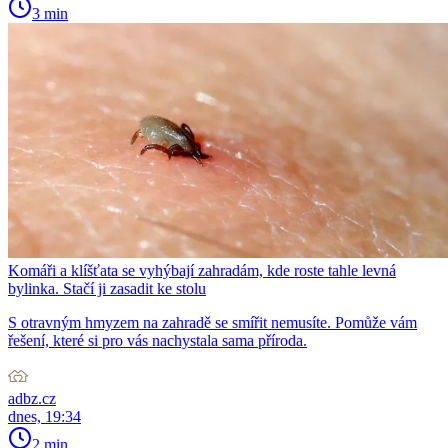
3 min
Komáři a klíšťata se vyhýbají zahradám, kde roste tahle levná
bylinka. Stačí ji zasadit ke stolu
S otravným hmyzem na zahradě se smířit nemusíte. Pomůže vám
řešení, které si pro vás nachystala sama příroda.
adbz.cz
dnes, 19:34
2 min