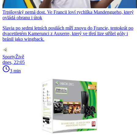
Trpišovský nemá dost. Ve Francii loví rychlíka Mandengueho, který
ovládá obranu i útok
Slavia po sedmi letních posilách míří znovu do Francie, tentokrát po
dvacetiletém Kamerunci z Auxerre, který ve třetí lize střílel góly i
bránil jako wingback.
SportyŽivě
dnes, 22:05
3 min