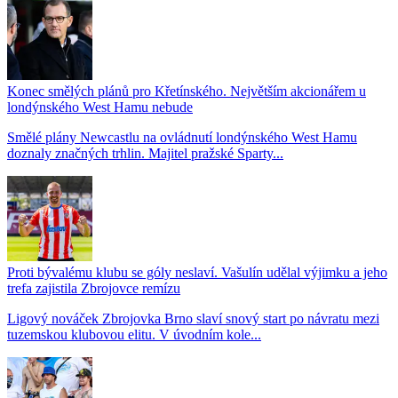
Konec smělých plánů pro Křetínského. Největším akcionářem u
londýnského West Hamu nebude
Smělé plány Newcastlu na ovládnutí londýnského West Hamu
doznaly značných trhlin. Majitel pražské Sparty...
Proti bývalému klubu se góly neslaví. Vašulín udělal výjimku a jeho
trefa zajistila Zbrojovce remízu
Ligový nováček Zbrojovka Brno slaví snový start po návratu mezi
tuzemskou klubovou elitu. V úvodním kole...