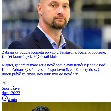
Zábranský buduje Kometu po vzoru Fergusona. Kučeřík popisuje,
jak šéf kontroluje každý detail klubu
Majitel, generální manažer a nově opět hlavní trenér v jedné osobě.
Libor Zábranský stáhl veškeré sportovní řízení Komety do svých
rukou právě ve chvíli, kdy klub míří do nové éry.
SportyŽivě
dnes, 20:23
4 min