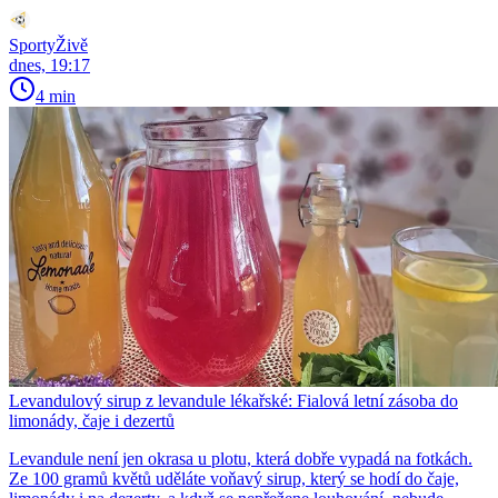
SportyŽivě
dnes, 19:17
4 min
Levandulový sirup z levandule lékařské: Fialová letní zásoba do
limonády, čaje i dezertů
Levandule není jen okrasa u plotu, která dobře vypadá na fotkách.
Ze 100 gramů květů uděláte voňavý sirup, který se hodí do čaje,