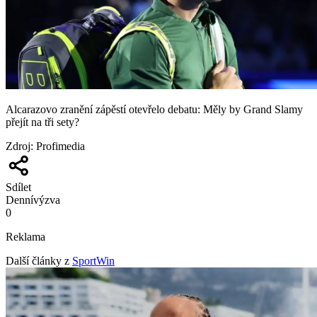
Alcarazovo zranění zápěstí otevřelo debatu: Měly by Grand Slamy
přejít na tři sety?
Zdroj
:
Profimedia
Sdílet
Denní
výzva
0
Reklama
Další články z
SportWin