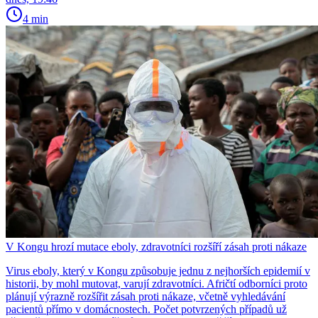
4 min
V Kongu hrozí mutace eboly, zdravotníci rozšíří zásah proti nákaze
Virus eboly, který v Kongu způsobuje jednu z nejhorších epidemií v
historii, by mohl mutovat, varují zdravotníci. Afričtí odborníci proto
plánují výrazně rozšířit zásah proti nákaze, včetně vyhledávání
pacientů přímo v domácnostech. Počet potvrzených případů už