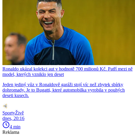
Ronaldo ukázal kolekci aut v hodnotě 700 milionů Kč. Patří mezi ně
model, kterých vzniklo jen deset
Jeden jediný vůz v Ronaldově garáži stojí víc než zbytek sbírky
dohromady. Je to Bugatti, které automobilka vyrobila v pouhých
deseti kusech.
SportyŽivě
dnes, 20:16
4 min
Reklama