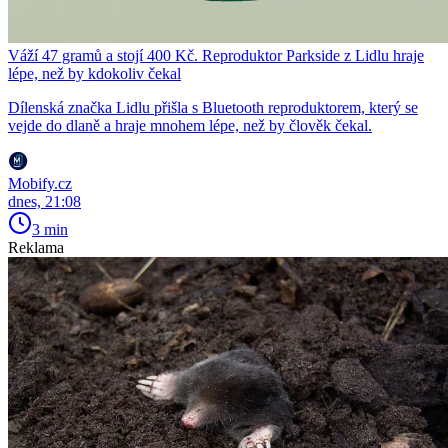
Váží 47 gramů a stojí 400 Kč. Reproduktor Parkside z Lidlu hraje
lépe, než by kdokoliv čekal
Dílenská značka Lidlu přišla s Bluetooth reproduktorem, který se
vejde do dlaně a hraje mnohem lépe, než by člověk čekal.
Mobify.cz
dnes, 21:08
3 min
Reklama