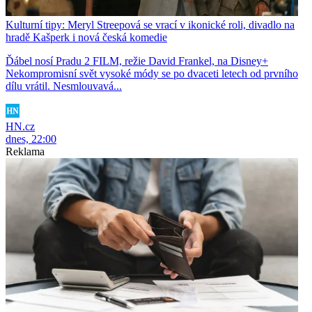
Kulturní tipy: Meryl Streepová se vrací v ikonické roli, divadlo na
hradě Kašperk i nová česká komedie
Ďábel nosí Pradu 2 FILM, režie David Frankel, na Disney+
Nekompromisní svět vysoké módy se po dvaceti letech od prvního
dílu vrátil. Nesmlouvavá...
HN.cz
dnes, 22:00
Reklama