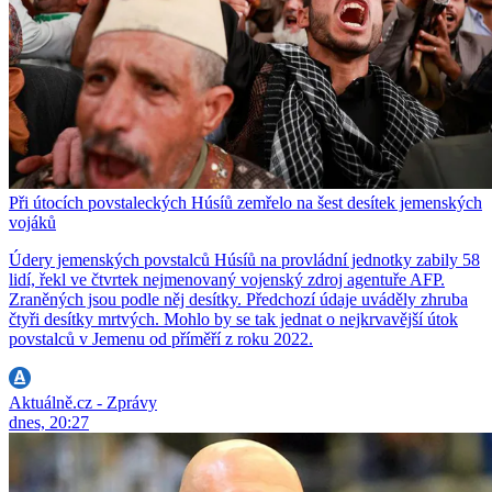
Při útocích povstaleckých Húsíů zemřelo na šest desítek jemenských
vojáků
Údery jemenských povstalců Húsíů na provládní jednotky zabily 58
lidí, řekl ve čtvrtek nejmenovaný vojenský zdroj agentuře AFP.
Zraněných jsou podle něj desítky. Předchozí údaje uváděly zhruba
čtyři desítky mrtvých. Mohlo by se tak jednat o nejkrvavější útok
povstalců v Jemenu od příměří z roku 2022.
Aktuálně.cz - Zprávy
dnes, 20:27