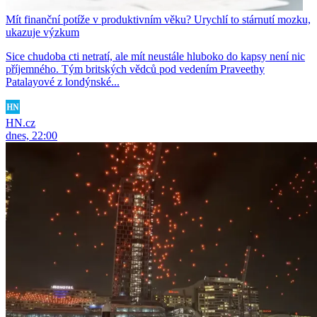
Mít finanční potíže v produktivním věku? Urychlí to stárnutí mozku,
ukazuje výzkum
Sice chudoba cti netratí, ale mít neustále hluboko do kapsy není nic
příjemného. Tým britských vědců pod vedením Praveethy
Patalayové z londýnské...
HN.cz
dnes, 22:00