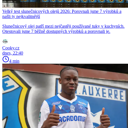
Velký test slunečnicových olejů 2026: Porovnali jsme 7 výrobků a
našli ty nejkvalitnější
Slunečnicový olej patří mezi nejčastěji používané tuky v kuchyních.
Otestovali jsme 7 běžně dostupných výrobků a porovnali je.
Cooky.cz
dnes, 22:40
4 min