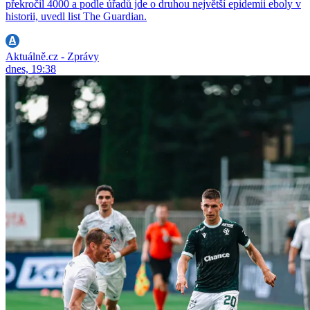
překročil 4000 a podle úřadů jde o druhou největší epidemii eboly v
historii, uvedl list The Guardian.
Aktuálně.cz - Zprávy
dnes, 19:38