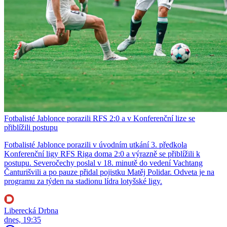
Fotbalisté Jablonce porazili RFS 2:0 a v Konferenční lize se
přiblížili postupu
Fotbalisté Jablonce porazili v úvodním utkání 3. předkola
Konferenční ligy RFS Riga doma 2:0 a výrazně se přiblížili k
postupu. Severočechy poslal v 18. minutě do vedení Vachtang
Čanturišvili a po pauze přidal pojistku Matěj Polidar. Odveta je na
programu za týden na stadionu lídra lotyšské ligy.
Liberecká Drbna
dnes, 19:35