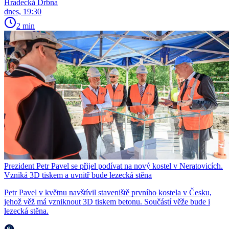
Hradecká Drbna
dnes, 19:30
2 min
Prezident Petr Pavel se přijel podívat na nový kostel v Neratovicích.
Vzniká 3D tiskem a uvnitř bude lezecká stěna
Petr Pavel v květnu navštívil staveniště prvního kostela v Česku,
jehož věž má vzniknout 3D tiskem betonu. Součástí věže bude i
lezecká stěna.