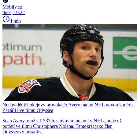
Mobify.cz
dnes, 19:22
4 min
Nenáviděný hokejový provokatér Avery má po NHL novou kariéru.
Zazářil i ve filmu Odyssea
Sean Avery, muž s 1 533 trestnými minutami v NHL, hraje už
potřetí ve filmu Christophera Nolana. Tentokrát jako člen
Odysseovy posádky.