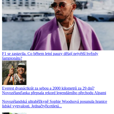
F1 se zastavila. Co během letní pauzy dělají největší hvězdy
šampionátu?
Everest dvanáctkrát za sebou a 2000 kilometrů za 29 dní?
Novozélanďanka přepsala rekord legendárního přechodu Alpami
Novozélandská ultraběžkyně Sophie Woodsová posunula hranice
lidské vytrvalosti. Jednačtyřicetiletá...