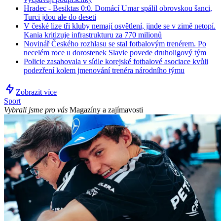
Hradec - Besiktas 0:0. Domácí Umar spálil obrovskou šanci,
Turci jdou ale do deseti
V české lize tři kluby nemají osvětlení, jinde se v zimě netopí.
Kania kritizuje infrastrukturu za 770 milionů
Novinář Českého rozhlasu se stal fotbalovým trenérem. Po
necelém roce u dorostenek Slavie povede druholigový tým
Policie zasahovala v sídle korejské fotbalové asociace kvůli
podezření kolem jmenování trenéra národního týmu
Zobrazit více
Sport
Vybrali jsme pro vás
Magazíny a zajímavosti