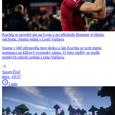
Kuchta se nevešel ani na Lyon a po příchodu Brunese je blízko
odchodu. Sparta jedná s Legií Varšava
Sparta v létě přestavěla hrot útoku a Jan Kuchta se ocitl mimo
nominaci na klíčový evropský zápas. O jeho služby se podle
polských zdrojů zajímá Legia Varšava.
SportyŽivě
dnes, 19:57
3 min