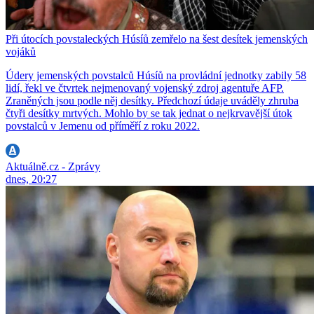
Při útocích povstaleckých Húsíů zemřelo na šest desítek jemenských
vojáků
Údery jemenských povstalců Húsíů na provládní jednotky zabily 58
lidí, řekl ve čtvrtek nejmenovaný vojenský zdroj agentuře AFP.
Zraněných jsou podle něj desítky. Předchozí údaje uváděly zhruba
čtyři desítky mrtvých. Mohlo by se tak jednat o nejkrvavější útok
povstalců v Jemenu od příměří z roku 2022.
Aktuálně.cz - Zprávy
dnes, 20:27