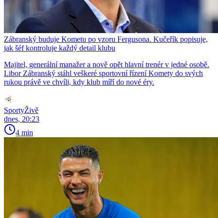
Zábranský buduje Kometu po vzoru Fergusona. Kučeřík popisuje,
jak šéf kontroluje každý detail klubu
Majitel, generální manažer a nově opět hlavní trenér v jedné osobě.
Libor Zábranský stáhl veškeré sportovní řízení Komety do svých
rukou právě ve chvíli, kdy klub míří do nové éry.
SportyŽivě
dnes, 20:23
4 min