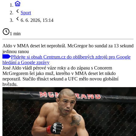
Sport
6. 6. 2026, 15:14
1 min
Aldo v MMA deset let neprohrál. McGregor ho sundal za 13 sekund
jedinou ranou
Přidejte si obsah Centrum.cz do oblíbených zdrojů pro Google
hledání a Google zprávy
José Aldo vládl pérové váze roky a do zápasu s Conorem
McGregorem šel jako muž, kterého v MMA deset let nikdo
neporazil. Stačilo třináct sekund a UFC mělo novou globální
hvězdu.