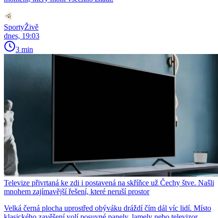
SportyŽivě
dnes, 19:03
3 min
Televize přivrtaná ke zdi i postavená na skříňce už Čechy štve. Našli
mnohem zajímavější řešení, které neruší prostor
Velká černá plocha uprostřed obýváku dráždí čím dál víc lidí. Místo
klasického zavěšení volí posuvné panely, lamely nebo televizor,