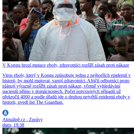
V Kongu hrozí mutace eboly, zdravotníci rozšíří zásah proti nákaze
Virus eboly, který v Kongu způsobuje jednu z nejhorších epidemií v
historii, by mohl mutovat, varují zdravotníci. Afričtí odborníci proto
plánují výrazně rozšířit zásah proti nákaze, včetně vyhledávání
pacientů přímo v domácnostech. Počet potvrzených případů už
překročil 4000 a podle úřadů jde o druhou největší epidemii eboly v
historii, uvedl list The Guardian.
Aktuálně.cz - Zprávy
dnes, 19:38