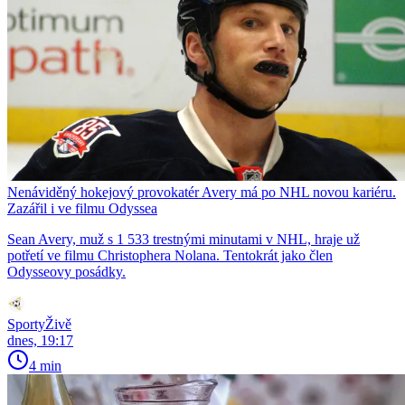
Nenáviděný hokejový provokatér Avery má po NHL novou kariéru.
Zazářil i ve filmu Odyssea
Sean Avery, muž s 1 533 trestnými minutami v NHL, hraje už
potřetí ve filmu Christophera Nolana. Tentokrát jako člen
Odysseovy posádky.
SportyŽivě
dnes, 19:17
4 min