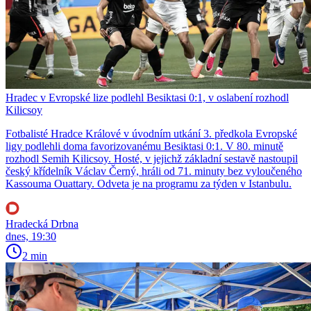
Hradec v Evropské lize podlehl Besiktasi 0:1, v oslabení rozhodl
Kilicsoy
Fotbalisté Hradce Králové v úvodním utkání 3. předkola Evropské
ligy podlehli doma favorizovanému Besiktasi 0:1. V 80. minutě
rozhodl Semih Kilicsoy. Hosté, v jejichž základní sestavě nastoupil
český křídelník Václav Černý, hráli od 71. minuty bez vyloučeného
Kassouma Ouattary. Odveta je na programu za týden v Istanbulu.
Hradecká Drbna
dnes, 19:30
2 min