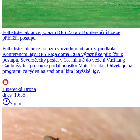
Fotbalisté Jablonce porazili RFS 2:0 a v Konferenční lize se
přiblížili postupu
Fotbalisté Jablonce porazili v úvodním utkání 3. předkola
Konferenční ligy RFS Riga doma 2:0 a výrazně se přiblížili k
postupu. Severočechy poslal v 18. minutě do vedení Vachtang
Čanturišvili a po pauze přidal pojistku Matěj Polidar. Odveta je na
programu za týden na stadionu lídra lotyšské ligy.
Liberecká Drbna
dnes, 19:35
3 min