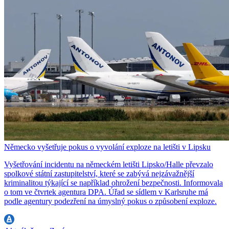
Německo vyšetřuje pokus o vyvolání exploze na letišti v Lipsku
Vyšetřování incidentu na německém letišti Lipsko/Halle převzalo
spolkové státní zastupitelství, které se zabývá nejzávažnější
kriminalitou týkající se například ohrožení bezpečnosti. Informovala
o tom ve čtvrtek agentura DPA. Úřad se sídlem v Karlsruhe má
podle agentury podezření na úmyslný pokus o způsobení exploze.