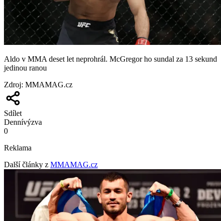
Aldo v MMA deset let neprohrál. McGregor ho sundal za 13 sekund
jedinou ranou
Zdroj
:
MMAMAG.cz
Sdílet
Denní
výzva
0
Reklama
Další články z
MMAMAG.cz