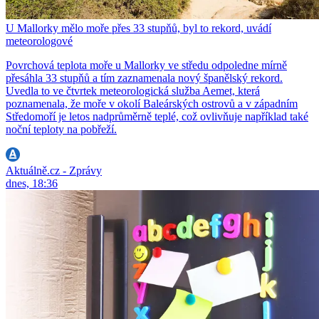
U Mallorky mělo moře přes 33 stupňů, byl to rekord, uvádí
meteorologové
Povrchová teplota moře u Mallorky ve středu odpoledne mírně
přesáhla 33 stupňů a tím zaznamenala nový španělský rekord.
Uvedla to ve čtvrtek meteorologická služba Aemet, která
poznamenala, že moře v okolí Baleárských ostrovů a v západním
Středomoří je letos nadprůměrně teplé, což ovlivňuje například také
noční teploty na pobřeží.
Aktuálně.cz - Zprávy
dnes, 18:36