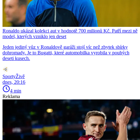
Ronaldo ukázal kolekci aut v hodnotě 700 milionů Kč. Patří mezi ně
model, kterých vzniklo jen deset
Jeden jediný vůz v Ronaldově garáži stojí víc než zbytek sbírky
dohromady. Je to Bugatti, které automobilka vyrobila v pouhých
deseti kusech.
SportyŽivě
dnes, 20:16
4 min
Reklama