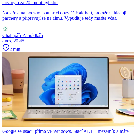
noviny a za 20 minut byl klid
Na jaře a na podzim jsou krtci obzvláště aktivní, protože si hledají
partnery a připravují se na zimu. Vypudit je tedy musíte včas.
Chalupáři-Zahrádkáři
dnes, 20:45
2 min
Google se usadil přímo ve Windows. Stačí ALT + mezerník a máte