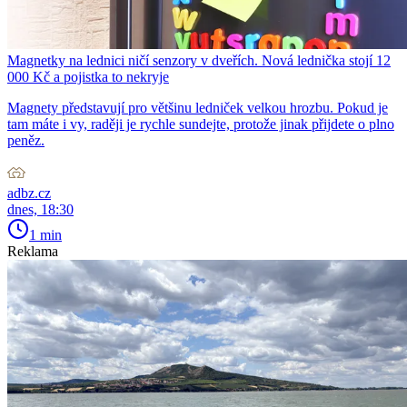
Magnetky na lednici ničí senzory v dveřích. Nová lednička stojí 12
000 Kč a pojistka to nekryje
Magnety představují pro většinu ledniček velkou hrozbu. Pokud je
tam máte i vy, raději je rychle sundejte, protože jinak přijdete o plno
peněz.
adbz.cz
dnes, 18:30
1 min
Reklama