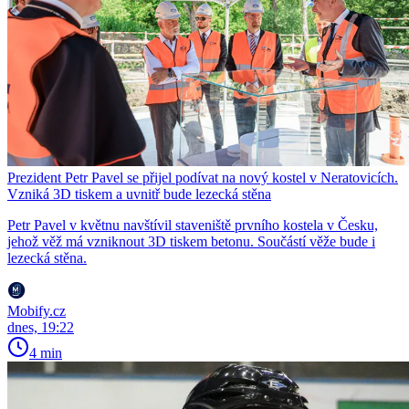
Prezident Petr Pavel se přijel podívat na nový kostel v Neratovicích.
Vzniká 3D tiskem a uvnitř bude lezecká stěna
Petr Pavel v květnu navštívil staveniště prvního kostela v Česku,
jehož věž má vzniknout 3D tiskem betonu. Součástí věže bude i
lezecká stěna.
Mobify.cz
dnes, 19:22
4 min