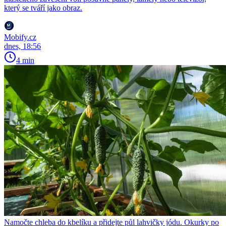
který se tváří jako obraz.
Mobify.cz
dnes, 18:56
4 min
Namočte chleba do kbelíku a přidejte půl lahvičky jódu. Okurky po