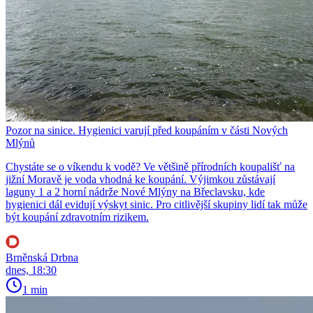
Pozor na sinice. Hygienici varují před koupáním v části Nových
Mlýnů
Chystáte se o víkendu k vodě? Ve většině přírodních koupališť na
jižní Moravě je voda vhodná ke koupání. Výjimkou zůstávají
laguny 1 a 2 horní nádrže Nové Mlýny na Břeclavsku, kde
hygienici dál evidují výskyt sinic. Pro citlivější skupiny lidí tak může
být koupání zdravotním rizikem.
Brněnská Drbna
dnes, 18:30
1 min