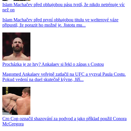
Islam Machačev před obhajobou pásu tvrdí, že nikdo netrénuje víc
než on
Islam Machačev před první obhajobou titulu ve welterové váze
připustil, že porazit ho možné je. Jistotu mu...
Procházka je ze hry? Ankalaev si řekl o zápas s Costou
Magomed Ankalaev veřejně zatlačil na UFC a vyzval Paula Costu.
Pokud vedení na duel skutečně kývne, Jiří...
Cro Cop označil shazování za podvod a jako příklad použil Conora
McGregora