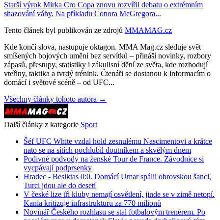
Starší výrok Mirka Cro Copa znovu rozvířil debatu o extrémním
shazování váhy. Na příkladu Conora McGregora...
Tento článek byl publikován ze zdrojů
MMAMAG.cz
Kde končí slova, nastupuje oktagon. MMA Mag.cz sleduje svět
smíšených bojových umění bez servítků – přináší novinky, rozbory
zápasů, přestupy, statistiky i zákulisní dění ze světa, kde rozhodují
vteřiny, taktika a tvrdý trénink. Čtenáři se dostanou k informacím o
domácí i světové scéně – od UFC...
Všechny články tohoto autora →
Další články z kategorie
Sport
Šéf UFC White vzdal hold zesnulému Nascimentovi a krátce
nato se na sítích pochlubil doutníkem a skvělým dnem
Podivné podvody na ženské Tour de France. Závodnice si
vycpávají podprsenky
Hradec - Besiktas 0:0. Domácí Umar spálil obrovskou šanci,
Turci jdou ale do deseti
V české lize tři kluby nemají osvětlení, jinde se v zimě netopí.
Kania kritizuje infrastrukturu za 770 milionů
Novinář Českého rozhlasu se stal fotbalovým trenérem. Po