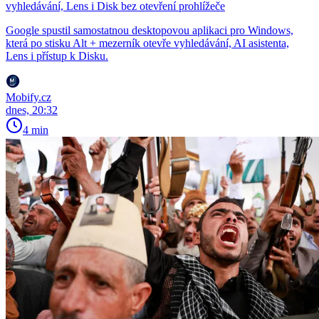
vyhledávání, Lens i Disk bez otevření prohlížeče
Google spustil samostatnou desktopovou aplikaci pro Windows,
která po stisku Alt + mezerník otevře vyhledávání, AI asistenta,
Lens i přístup k Disku.
Mobify.cz
dnes, 20:32
4 min