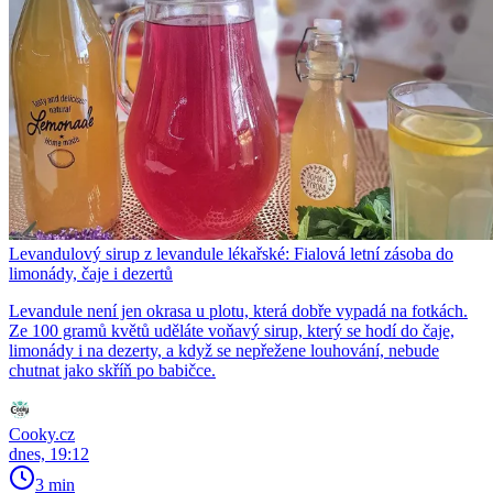
Levandulový sirup z levandule lékařské: Fialová letní zásoba do
limonády, čaje i dezertů
Levandule není jen okrasa u plotu, která dobře vypadá na fotkách.
Ze 100 gramů květů uděláte voňavý sirup, který se hodí do čaje,
limonády i na dezerty, a když se nepřežene louhování, nebude
chutnat jako skříň po babičce.
Cooky.cz
dnes, 19:12
3 min