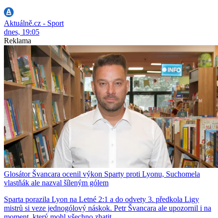
Aktuálně.cz - Sport
dnes, 19:05
Reklama
Glosátor Švancara ocenil výkon Sparty proti Lyonu, Suchomela
vlastňák ale nazval šíleným gólem
Sparta porazila Lyon na Letné 2:1 a do odvety 3. předkola Ligy
mistrů si veze jednogólový náskok. Petr Švancara ale upozornil i na
moment, který mohl všechno zhatit.