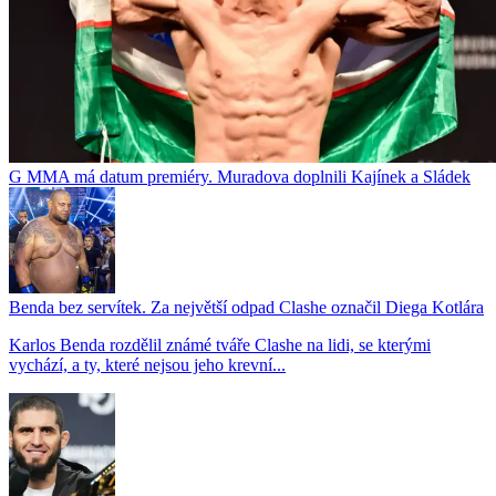
G MMA má datum premiéry. Muradova doplnili Kajínek a Sládek
Benda bez servítek. Za největší odpad Clashe označil Diega Kotlára
Karlos Benda rozdělil známé tváře Clashe na lidi, se kterými
vychází, a ty, které nejsou jeho krevní...