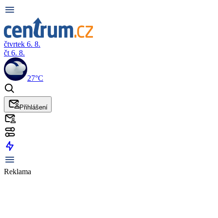
čtvrtek 6. 8.
čt 6. 8.
27°C
Přihlášení
Reklama