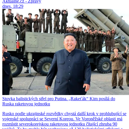
Aktuálně.cz - Zprávy
dnes, 18:29
Stovka balistických střel pro Putina. „Rakeťák“ Kim posílá do
Ruska raketovou jednotku
Rusko podle ukrajinské rozvědky chystá další krok v prohlubující se
vojenské spolupráci se Severní Koreou. Ve Voroněžské oblasti má
rozmístit severokorejskou raketovou jednotku čítající zhruba 90