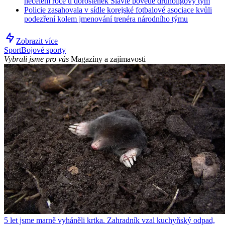
necelém roce u dorostenek Slavie povede druholigový tým
Policie zasahovala v sídle korejské fotbalové asociace kvůli
podezření kolem jmenování trenéra národního týmu
Zobrazit více
Sport
Bojové sporty
Vybrali jsme pro vás
Magazíny a zajímavosti
5 let jsme marně vyháněli krtka. Zahradník vzal kuchyňský odpad,