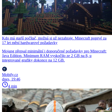
Kdo má starší počítač, možná si už nezahraje. Minecraft poprvé za
17 let mění hardwarové požadavky
Mojang přepsal minimální i doporučené požadavky pro Minecraft:
Java Edition. Minimum RAM vyskočilo ze 2 GB na 8, u
integrované grafiky dokonce na 12 GB.
Mobify.cz
dnes, 19:46
4 min