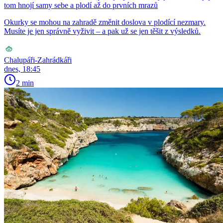
tom hnojí samy sebe a plodí až do prvních mrazů
Okurky se mohou na zahradě změnit doslova v plodící nezmary.
Musíte je jen správně vyživit – a pak už se jen těšit z výsledků.
Chalupáři-Zahrádkáři
dnes, 18:45
2 min