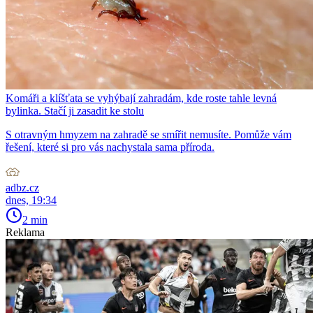
Komáři a klíšťata se vyhýbají zahradám, kde roste tahle levná
bylinka. Stačí ji zasadit ke stolu
S otravným hmyzem na zahradě se smířit nemusíte. Pomůže vám
řešení, které si pro vás nachystala sama příroda.
adbz.cz
dnes, 19:34
2 min
Reklama