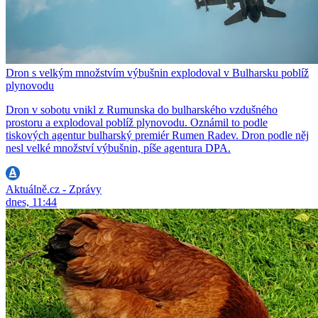
Dron s velkým množstvím výbušnin explodoval v Bulharsku poblíž
plynovodu
Dron v sobotu vnikl z Rumunska do bulharského vzdušného
prostoru a explodoval poblíž plynovodu. Oznámil to podle
tiskových agentur bulharský premiér Rumen Radev. Dron podle něj
nesl velké množství výbušnin, píše agentura DPA.
Aktuálně.cz - Zprávy
dnes, 11:44