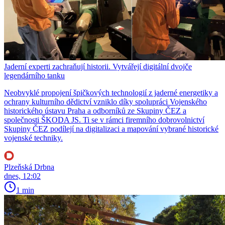
Jaderní experti zachraňují historii. Vytvářejí digitální dvojče
legendárního tanku
Neobvyklé propojení špičkových technologií z jaderné energetiky a
ochrany kulturního dědictví vzniklo díky spolupráci Vojenského
historického ústavu Praha a odborníků ze Skupiny ČEZ a
společnosti ŠKODA JS. Ti se v rámci firemního dobrovolnictví
Skupiny ČEZ podílejí na digitalizaci a mapování vybrané historické
vojenské techniky.
Plzeňská Drbna
dnes, 12:02
1 min