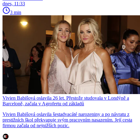
dnes, 11:33
3 min
Vivien Babišová oslavila 26 let. Přestože studovala v Londýně a
Barceloně, začala v Agrofertu od základů
Vivien Babišová oslavila šestadvacáté narozeniny a po návratu z
prestižních škol překvapuje svým pracovním nasazením. Její cesta
firmou začala od nejnižších pozic.