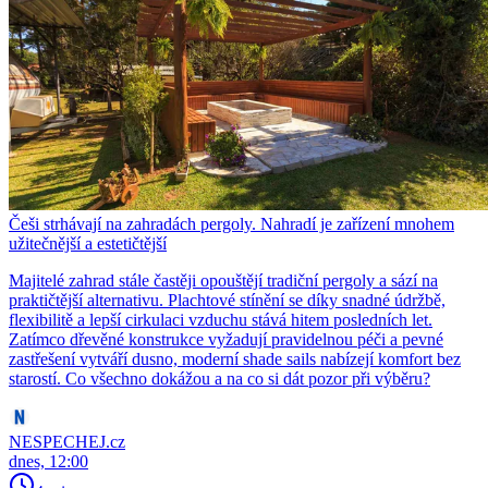
Češi strhávají na zahradách pergoly. Nahradí je zařízení mnohem
užitečnější a estetičtější
Majitelé zahrad stále častěji opouštějí tradiční pergoly a sází na
praktičtější alternativu. Plachtové stínění se díky snadné údržbě,
flexibilitě a lepší cirkulaci vzduchu stává hitem posledních let.
Zatímco dřevěné konstrukce vyžadují pravidelnou péči a pevné
zastřešení vytváří dusno, moderní shade sails nabízejí komfort bez
starostí. Co všechno dokážou a na co si dát pozor při výběru?
NESPECHEJ.cz
dnes, 12:00