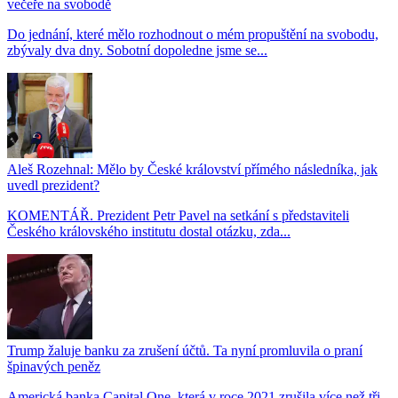
večeře na svobodě
Do jednání, které mělo rozhodnout o mém propuštění na svobodu,
zbývaly dva dny. Sobotní dopoledne jsme se...
Aleš Rozehnal: Mělo by České království přímého následníka, jak
uvedl prezident?
KOMENTÁŘ. Prezident Petr Pavel na setkání s představiteli
Českého královského institutu dostal otázku, zda...
Trump žaluje banku za zrušení účtů. Ta nyní promluvila o praní
špinavých peněz
Americká banka Capital One, která v roce 2021 zrušila více než tři