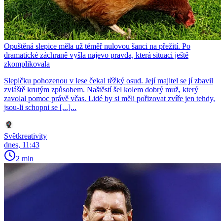
Opuštěná slepice měla už téměř nulovou šanci na přežití. Po
dramatické záchraně vyšla najevo pravda, která situaci ještě
zkomplikovala
Slepičku pohozenou v lese čekal těžký osud. Její majitel se jí zbavil
zvláště krutým způsobem. Naštěstí šel kolem dobrý muž, který
zavolal pomoc právě včas. Lidé by si měli pořizovat zvíře jen tehdy,
jsou-li schopni se [...]...
Světkreativity
dnes, 11:43
2 min