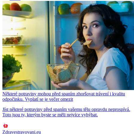
Některé potraviny mohou před spaním zhoršovat trávení i kvalitu
odpočinku. Vyplatí se je večer omezit
Jíst některé potraviny před spaním vašemu tělu opravdu neprospívá.
Toto jsou ty, kterým byste se měli nejvíce vyhýbat.
Zdravestravovani.eu