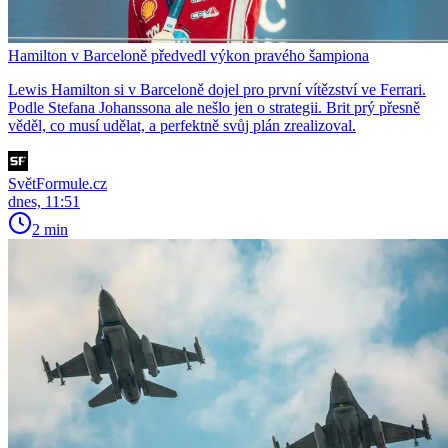
Hamilton v Barceloně předvedl výkon pravého šampiona
Lewis Hamilton si v Barceloně dojel pro první vítězství ve Ferrari.
Podle Stefana Johanssona ale nešlo jen o strategii. Brit prý přesně
věděl, co musí udělat, a perfektně svůj plán zrealizoval.
SvětFormule.cz
dnes, 11:51
2 min