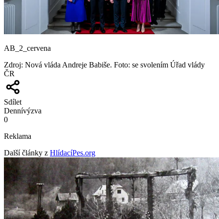
AB_2_cervena
Zdroj
:
Nová vláda Andreje Babiše. Foto: se svolením Úřad vlády
ČR
Sdílet
Denní
výzva
0
Reklama
Další články z
HlídacíPes.org