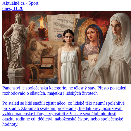
Aktuálně.cz - Sport
dnes, 11:20
Panenství je společenská kategorie, ne tělesný stav. Přesto po staletí
rozhodovalo o sňatcích, majetku i lidských životech
Po staletí se lidé snažili zjistit něco, co lidské tělo neumí spolehlivě
prozradit. Zkoumali svatební prostěradla, hledali krev, posuzovali
vzhled panenské blány a vytvářeli z ženské sexuální minulosti
otázku rodinné cti, dědictví, náboženské čistoty nebo společenské
hodnoty.