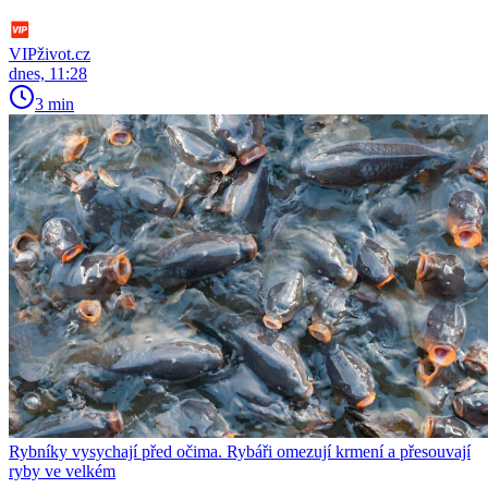
VIPživot.cz
dnes, 11:28
3 min
Rybníky vysychají před očima. Rybáři omezují krmení a přesouvají
ryby ve velkém