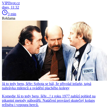
VIPživot.cz
dnes, 11:32
3 min
Reklama
Já to tedy beru, šéfe: Sobota se bál, že přivolal infarkt, tajná
nahrávka milenců a svádění plachého kolegy
Komedie Já to tedy beru, šéfe...! z roku 1977 nabízí pohled na
pikantní metody náborářů. Natáčení provázel skutečný kolaps
režiséra i vzpoura herců.