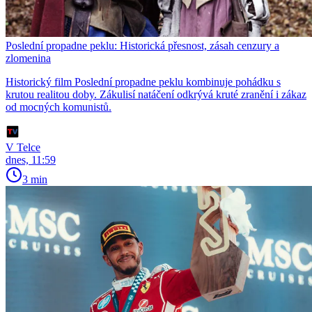
Poslední propadne peklu: Historická přesnost, zásah cenzury a
zlomenina
Historický film Poslední propadne peklu kombinuje pohádku s
krutou realitou doby. Zákulisí natáčení odkrývá kruté zranění i zákaz
od mocných komunistů.
V Telce
dnes, 11:59
3 min