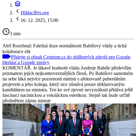
HlídacíPes.org
16. 12. 2025, 15:00
3 min
Aleš Rozehnal: Falešná iluze normálnosti Babišovy vlády a tichá
kolaborace elit
Přidejte si obsah Centrum.cz do oblíbených zdrojů pro Google
hledání a Google zprávy
KOMENTÁŘ. Je lákavé hodnotit vládu Andreje Babiše především
prizmatem jejích nejkontroverznějších členů. Po Babišovi samotném
na sebe láká nejvíce pozornosti ministr s afektovaně pubertálním
projevem a jeho kolega, který sice zůstává pouze deklarovaným
kandidátem na ministra. Ten ke své zjevné nevyzrálosti přidává ještě
fascinaci nacistickou a veksláckou estetikou. Stejně tak bude určitě
předmětem zájmu ministr