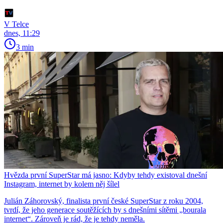
V Telce
dnes, 11:29
3 min
Hvězda první SuperStar má jasno: Kdyby tehdy existoval dnešní
Instagram, internet by kolem něj šílel
Julián Záhorovský, finalista první české SuperStar z roku 2004,
tvrdí, že jeho generace soutěžících by s dnešními sítěmi „bourala
internet“. Zároveň je rád, že je tehdy neměla.