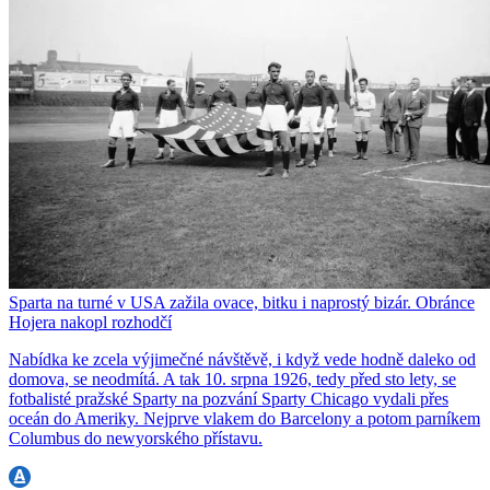
Sparta na turné v USA zažila ovace, bitku i naprostý bizár. Obránce
Hojera nakopl rozhodčí
Nabídka ke zcela výjimečné návštěvě, i když vede hodně daleko od
domova, se neodmítá. A tak 10. srpna 1926, tedy před sto lety, se
fotbalisté pražské Sparty na pozvání Sparty Chicago vydali přes
oceán do Ameriky. Nejprve vlakem do Barcelony a potom parníkem
Columbus do newyorského přístavu.