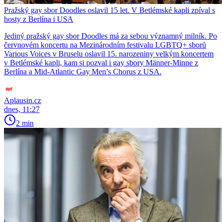
Pražský gay sbor Doodles oslavil 15 let. V Betlémské kapli zpíval s
hosty z Berlína i USA
Jediný pražský gay sbor Doodles má za sebou významný milník. Po
červnovém koncertu na Mezinárodním festivalu LGBTQ+ sborů
Various Voices v Bruselu oslavil 15. narozeniny velkým koncertem
v Betlémské kapli, kam si pozval i gay sbory Männer-Minne z
Berlína a Mid-Atlantic Gay Men’s Chorus z USA.
Aplausin.cz
dnes, 11:27
2 min