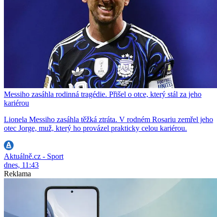
Messiho zasáhla rodinná tragédie. Přišel o otce, který stál za jeho
kariérou
Lionela Messiho zasáhla těžká ztráta. V rodném Rosariu zemřel jeho
otec Jorge, muž, který ho provázel prakticky celou kariérou.
Aktuálně.cz - Sport
dnes, 11:43
Reklama