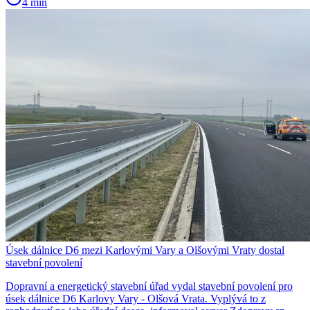
4 min
Úsek dálnice D6 mezi Karlovými Vary a Olšovými Vraty dostal
stavební povolení
Dopravní a energetický stavební úřad vydal stavební povolení pro
úsek dálnice D6 Karlovy Vary - Olšová Vrata. Vyplývá to z