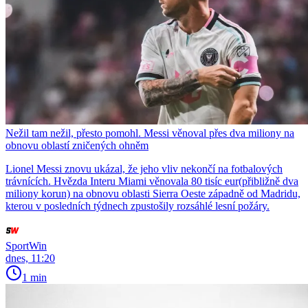
Nežil tam nežil, přesto pomohl. Messi věnoval přes dva miliony na
obnovu oblastí zničených ohněm
Lionel Messi znovu ukázal, že jeho vliv nekončí na fotbalových
trávnících. Hvězda Interu Miami věnovala 80 tisíc eur(přibližně dva
miliony korun) na obnovu oblasti Sierra Oeste západně od Madridu,
kterou v posledních týdnech zpustošily rozsáhlé lesní požáry.
SportWin
dnes, 11:20
1 min