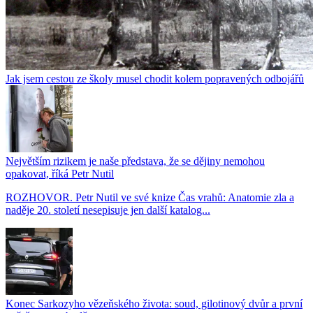
Jak jsem cestou ze školy musel chodit kolem popravených odbojářů
Největším rizikem je naše představa, že se dějiny nemohou
opakovat, říká Petr Nutil
ROZHOVOR. Petr Nutil ve své knize Čas vrahů: Anatomie zla a
naděje 20. století nesepisuje jen další katalog...
Konec Sarkozyho vězeňského života: soud, gilotinový dvůr a první