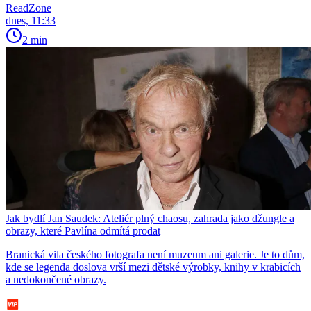
ReadZone
dnes, 11:33
2 min
Jak bydlí Jan Saudek: Ateliér plný chaosu, zahrada jako džungle a
obrazy, které Pavlína odmítá prodat
Branická vila českého fotografa není muzeum ani galerie. Je to dům,
kde se legenda doslova vrší mezi dětské výrobky, knihy v krabicích
a nedokončené obrazy.