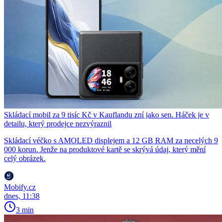
Skládací mobil za 9 tisíc Kč v Kauflandu zní jako sen. Háček je v
detailu, který prodejce nezvýraznil
Skládací véčko s AMOLED displejem a 12 GB RAM za necelých 9
000 korun. Jenže na produktové kartě se skrývá údaj, který mění
celý obrázek.
Mobify.cz
dnes, 11:38
3 min