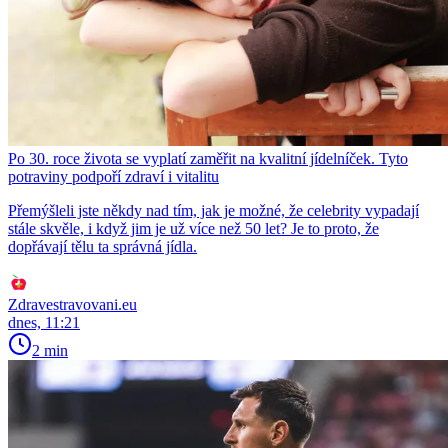
Po 30. roce života se vyplatí zaměřit na kvalitní jídelníček. Tyto
potraviny podpoří zdraví i vitalitu
Přemýšleli jste někdy nad tím, jak je možné, že celebrity vypadají
stále skvěle, i když jim je už více než 50 let? Je to proto, že
dopřávají tělu ta správná jídla.
Zdravestravovani.eu
dnes, 11:21
2 min