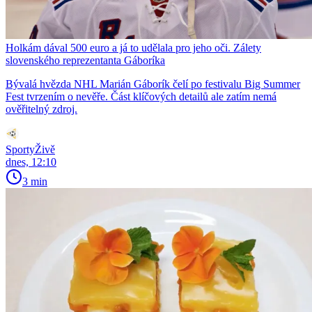
Holkám dával 500 euro a já to udělala pro jeho oči. Zálety
slovenského reprezentanta Gáboríka
Bývalá hvězda NHL Marián Gáborík čelí po festivalu Big Summer
Fest tvrzením o nevěře. Část klíčových detailů ale zatím nemá
ověřitelný zdroj.
SportyŽivě
dnes, 12:10
3 min