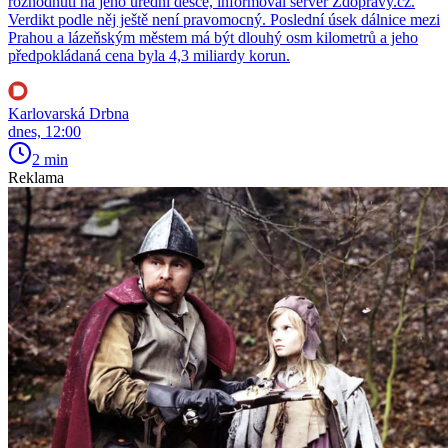
rozhodnutí na jeho úřední desce, informoval server Zdopravy.cz.
Verdikt podle něj ještě není pravomocný. Poslední úsek dálnice mezi
Prahou a lázeňským městem má být dlouhý osm kilometrů a jeho
předpokládaná cena byla 4,3 miliardy korun.
Karlovarská Drbna
dnes, 12:00
2 min
Reklama