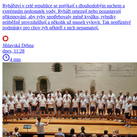
Rybářství v celé republice se potýkají s dlouhodobým suchem a
extrémním nedostatek vody. Rybáři omezují nebo pozastavují
přikrmování, aby ryby spotřebovaly méně kyslíku, rybníky
průběžně provzdušňují a několik už museli vylovit. Tak nepříznivé
podmínky pro chov ryb někteří z nich nepamatují.
Jihlavská Drbna
dnes, 11:28
4 min