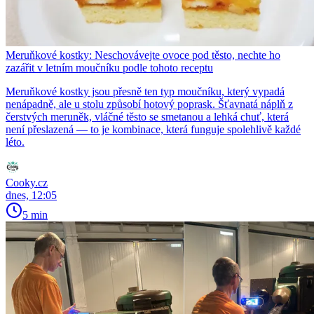
Meruňkové kostky: Neschovávejte ovoce pod těsto, nechte ho
zazářit v letním moučníku podle tohoto receptu
Meruňkové kostky jsou přesně ten typ moučníku, který vypadá
nenápadně, ale u stolu způsobí hotový poprask. Šťavnatá náplň z
čerstvých meruněk, vláčné těsto se smetanou a lehká chuť, která
není přeslazená — to je kombinace, která funguje spolehlivě každé
léto.
Cooky.cz
dnes, 12:05
5 min