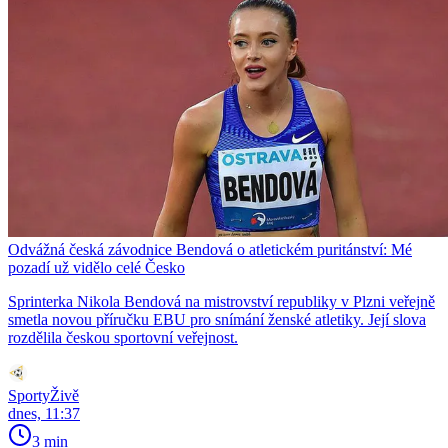
Odvážná česká závodnice Bendová o atletickém puritánství: Mé
pozadí už vidělo celé Česko
Sprinterka Nikola Bendová na mistrovství republiky v Plzni veřejně
smetla novou příručku EBU pro snímání ženské atletiky. Její slova
rozdělila českou sportovní veřejnost.
SportyŽivě
dnes, 11:37
3 min