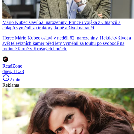
Mário Kubec slaví 62. narozeniny. Prince i vojáka z Chlapců a
chlapů vyměnil za traktory, koně a život na ranči
Herec Mário Kubec oslaví v neděli 62. narozeniny. Hektický život a
svět televizních kamer před lety vyměnil za touhu po svobodě na
rodinné farmě v Krušných horách.
ReadZone
dnes, 11:23
2 min
Reklama