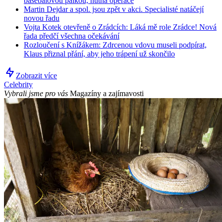
basebalovou pálkou, nutná operace
Martin Dejdar a spol. jsou zpět v akci. Specialisté natáčejí
novou řadu
Vojta Kotek otevřeně o Zrádcích: Láká mě role Zrádce! Nová
řada předčí všechna očekávání
Rozloučení s Knížákem: Zdrcenou vdovu museli podpírat,
Klaus přiznal přání, aby jeho trápení už skončilo
Zobrazit více
Celebrity
Vybrali jsme pro vás
Magazíny a zajímavosti