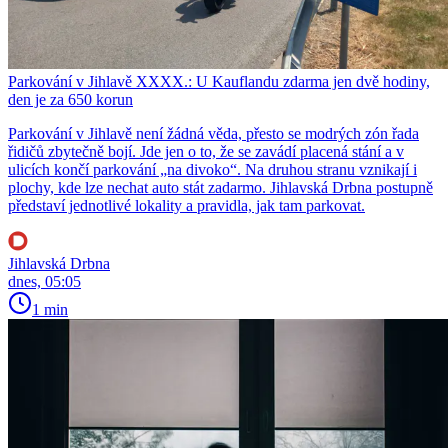
Parkování v Jihlavě XXXX.: U Kauflandu zdarma jen dvě hodiny,
den je za 650 korun
Parkování v Jihlavě není žádná věda, přesto se modrých zón řada
řidičů zbytečně bojí. Jde jen o to, že se zavádí placená stání a v
ulicích končí parkování „na divoko“. Na druhou stranu vznikají i
plochy, kde lze nechat auto stát zadarmo. Jihlavská Drbna postupně
představí jednotlivé lokality a pravidla, jak tam parkovat.
Jihlavská Drbna
dnes, 05:05
1 min