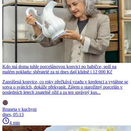
Kdo má doma tuhle porcelánovou konvici po babičce, sedí na
malém pokladu: sběratelé za ni dnes dají klidně i 12 000 Kč
Zaprášená konvice, co roky přečkává vzadu v kredenci a vytáhne se
sotva o svátcích, dokáže překvapit. Zájem o starožitný porcelán v
posledních letech znatelně ožil a za ten správný kus...
Bruneta v kuchyni
dnes, 05:13
4 min