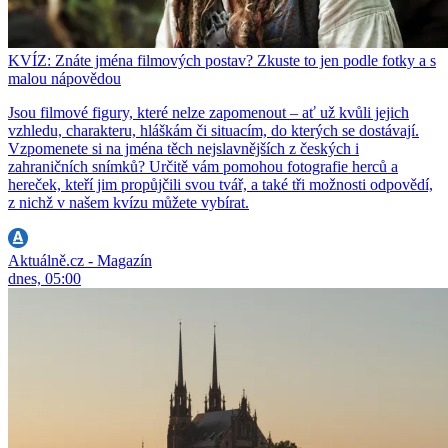
KVÍZ: Znáte jména filmových postav? Zkuste to jen podle fotky a s
malou nápovědou
Jsou filmové figury, které nelze zapomenout – ať už kvůli jejich
vzhledu, charakteru, hláškám či situacím, do kterých se dostávají.
Vzpomenete si na jména těch nejslavnějších z českých i
zahraničních snímků? Určitě vám pomohou fotografie herců a
hereček, kteří jim propůjčili svou tvář, a také tři možnosti odpovědí,
z nichž v našem kvízu můžete vybírat.
Aktuálně.cz - Magazín
dnes, 05:00