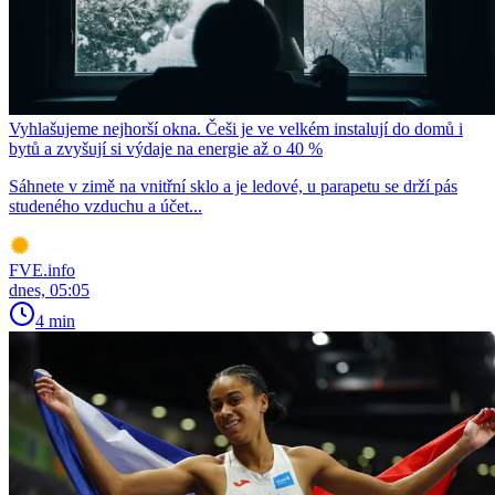
Vyhlašujeme nejhorší okna. Češi je ve velkém instalují do domů i
bytů a zvyšují si výdaje na energie až o 40 %
Sáhnete v zimě na vnitřní sklo a je ledové, u parapetu se drží pás
studeného vzduchu a účet...
FVE.info
dnes, 05:05
4 min