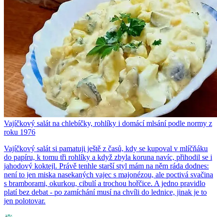
Vajíčkový salát na chlebíčky, rohlíky i domácí mlsání podle normy z
roku 1976
Vajíčkový salát si pamatuji ještě z časů, kdy se kupoval v mlíčňáku
do papíru, k tomu tři rohlíky a když zbyla koruna navíc, přihodil se i
jahodový koktejl. Právě tenhle starší styl mám na něm ráda dodnes:
není to jen miska nasekaných vajec s majonézou, ale poctivá svačina
s bramborami, okurkou, cibulí a trochou hořčice. A jedno pravidlo
platí bez debat - po zamíchání musí na chvíli do lednice, jinak je to
jen polotovar.