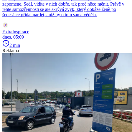
zapomene. Sedí, vidíte v nich dobře, tak proč něco měnit. Právě v
téhle samozřejmosti se ale skrývá zvyk, který dokáže ženě po
šedesátce přidat pár let, aniž by o tom sama věděla.
ExtraInspirace
dnes, 05:09
2 min
Reklama