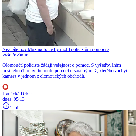
Neznáte ho? Muž na fotce by mohl policistům pomoci s
vyšetřováním
Olomoučtí policisté žádají veřejnost o pomoc. S vyšetřováním
trestného činu by jim mohl pomoci neznámý muž, kterého zachytila
kamera v jednom z olomouckých obchodů.
Hanácká Drbna
dnes, 05:13
1 min