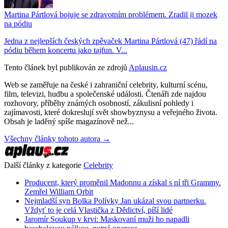
Martina Pártlová bojuje se zdravotním problémem. Zradil ji mozek
na pódiu
Jedna z nejlepších českých zpěvaček Martina Pártlová (47) řádí na
pódiu během koncertu jako tajfun. V...
Tento článek byl publikován ze zdrojů
Aplausin.cz
Web se zaměřuje na české i zahraniční celebrity, kulturní scénu,
film, televizi, hudbu a společenské události. Čtenáři zde najdou
rozhovory, příběhy známých osobností, zákulisní pohledy i
zajímavosti, které dokreslují svět showbyznysu a veřejného života.
Obsah je laděný spíše magazínově než...
Všechny články tohoto autora →
Další články z kategorie
Celebrity
Producent, který proměnil Madonnu a získal s ní tři Grammy.
Zemřel William Orbit
Nejmladší syn Bolka Polívky Jan ukázal svou partnerku.
Vždyť to je celá Vlastička z Dědictví, píší lidé
Jaromír Soukup v krvi: Maskovaní muži ho napadli