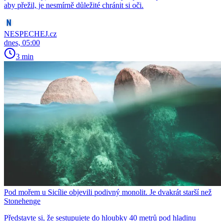
aby přežil, je nesmírně důležité chránit si oči.
NESPECHEJ.cz
dnes, 05:00
3 min
Pod mořem u Sicílie objevili podivný monolit. Je dvakrát starší než
Stonehenge
Představte si, že sestupujete do hloubky 40 metrů pod hladinu