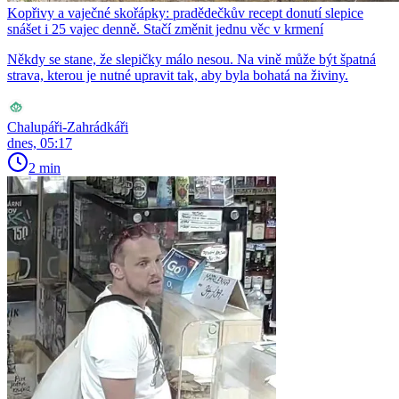
Kopřivy a vaječné skořápky: pradědečkův recept donutí slepice
snášet i 25 vajec denně. Stačí změnit jednu věc v krmení
Někdy se stane, že slepičky málo nesou. Na vině může být špatná
strava, kterou je nutné upravit tak, aby byla bohatá na živiny.
Chalupáři-Zahrádkáři
dnes, 05:17
2 min