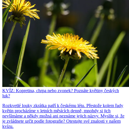
KVÍZ: Kopretina, chrpa nebo zvonek? Poznáte květiny českých
luk?
Rozkvetlé louky zkrátka patří k českému létu. Přestože kolem řady
květin procházíme v letních měsících denně, mnohdy si jich
nevšímáme a někdy možná ani neznáme jejich názvy. Myslíte si, že
je zvládnete určit podle fotografie? Otestujte své znalosti v našem
kvízu.