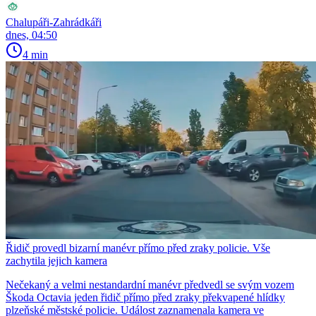
Chalupáři-Zahrádkáři
dnes, 04:50
4 min
Řidič provedl bizarní manévr přímo před zraky policie. Vše
zachytila jejich kamera
Nečekaný a velmi nestandardní manévr předvedl se svým vozem
Škoda Octavia jeden řidič přímo před zraky překvapené hlídky
plzeňské městské policie. Událost zaznamenala kamera ve