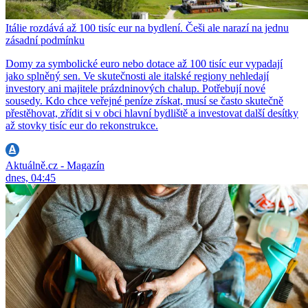
Itálie rozdává až 100 tisíc eur na bydlení. Češi ale narazí na jednu
zásadní podmínku
Domy za symbolické euro nebo dotace až 100 tisíc eur vypadají
jako splněný sen. Ve skutečnosti ale italské regiony nehledají
investory ani majitele prázdninových chalup. Potřebují nové
sousedy. Kdo chce veřejné peníze získat, musí se často skutečně
přestěhovat, zřídit si v obci hlavní bydliště a investovat další desítky
až stovky tisíc eur do rekonstrukce.
Aktuálně.cz - Magazín
dnes, 04:45