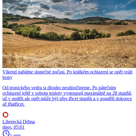
Víkend nabídne slunečné počasí. Po krátkém ochlazení se opět vrátí
tropy
Od tropického vedra si dlouho neodpočineme. Po pátečním
ochlazení ještě v sobotu teploty vystoupají maximálně na 28 stupňů,
už v neděli ale opět může být přes třicet stupňů a v pondělí dokonce
až třiatřicet.
Liberecká Drbna
dnes, 05:01
1 min