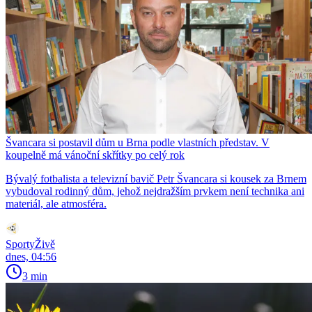
Švancara si postavil dům u Brna podle vlastních představ. V
koupelně má vánoční skřítky po celý rok
Bývalý fotbalista a televizní bavič Petr Švancara si kousek za Brnem
vybudoval rodinný dům, jehož nejdražším prvkem není technika ani
materiál, ale atmosféra.
SportyŽivě
dnes, 04:56
3 min