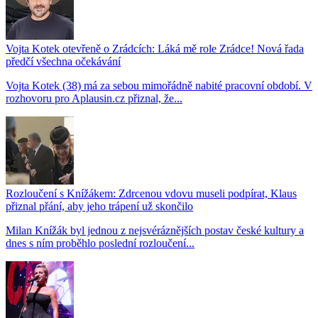
Vojta Kotek otevřeně o Zrádcích: Láká mě role Zrádce! Nová řada
předčí všechna očekávání
Vojta Kotek (38) má za sebou mimořádně nabité pracovní období. V
rozhovoru pro Aplausin.cz přiznal, že...
Rozloučení s Knížákem: Zdrcenou vdovu museli podpírat, Klaus
přiznal přání, aby jeho trápení už skončilo
Milan Knížák byl jednou z nejsvéráznějších postav české kultury a
dnes s ním proběhlo poslední rozloučení...