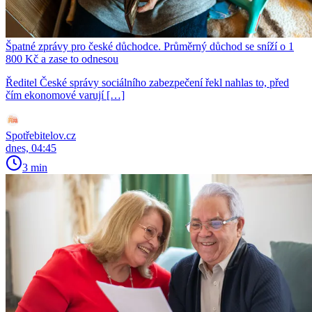
Špatné zprávy pro české důchodce. Průměrný důchod se sníží o 1
800 Kč a zase to odnesou
Ředitel České správy sociálního zabezpečení řekl nahlas to, před
čím ekonomové varují […]
Spotřebitelov.cz
dnes, 04:45
3 min