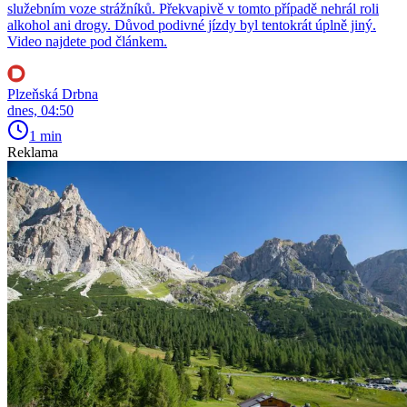
služebním voze strážníků. Překvapivě v tomto případě nehrál roli
alkohol ani drogy. Důvod podivné jízdy byl tentokrát úplně jiný.
Video najdete pod článkem.
Plzeňská Drbna
dnes, 04:50
1 min
Reklama