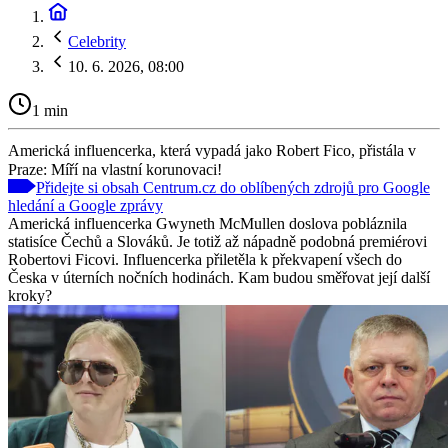
Celebrity
10. 6. 2026, 08:00
1 min
Americká influencerka, která vypadá jako Robert Fico, přistála v
Praze: Míří na vlastní korunovaci!
Přidejte si obsah Centrum.cz do oblíbených zdrojů pro Google
hledání a Google zprávy
Americká influencerka Gwyneth McMullen doslova pobláznila
statisíce Čechů a Slováků. Je totiž až nápadně podobná premiérovi
Robertovi Ficovi. Influencerka přiletěla k překvapení všech do
Česka v úterních nočních hodinách. Kam budou směřovat její další
kroky?