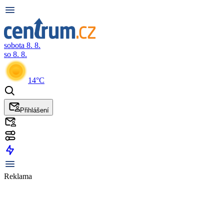
sobota 8. 8.
so 8. 8.
14°C
Přihlášení
Reklama