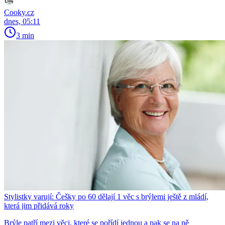
Cooky.cz
dnes, 05:11
3 min
Stylistky varují: Češky po 60 dělají 1 věc s brýlemi ještě z mládí,
která jim přidává roky
Brýle patří mezi věci, které se pořídí jednou a pak se na ně