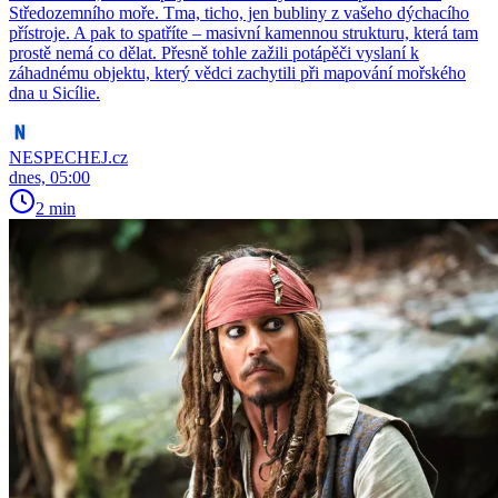
Středozemního moře. Tma, ticho, jen bubliny z vašeho dýchacího
přístroje. A pak to spatříte – masivní kamennou strukturu, která tam
prostě nemá co dělat. Přesně tohle zažili potápěči vyslaní k
záhadnému objektu, který vědci zachytili při mapování mořského
dna u Sicílie.
NESPECHEJ.cz
dnes, 05:00
2 min