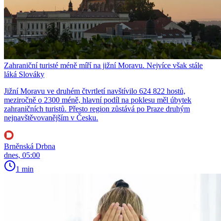
Zahraniční turisté méně míří na jižní Moravu. Nejvíce však stále
láká Slováky
Jižní Moravu ve druhém čtvrtletí navštívilo 624 822 hostů,
meziročně o 2300 méně, hlavní podíl na poklesu měl úbytek
zahraničních turistů. Přesto region zůstává po Praze druhým
nejnavštěvovanějším v Česku.
Brněnská Drbna
dnes, 05:00
1 min