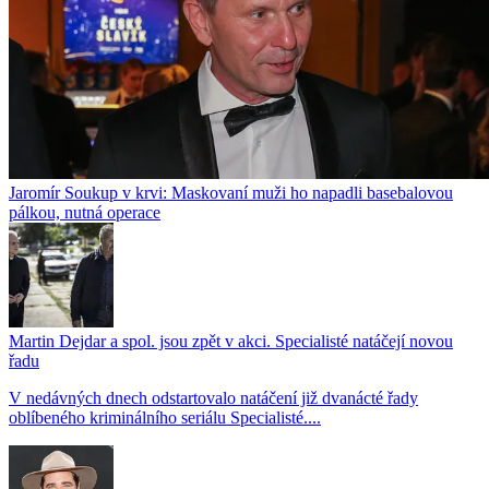
Jaromír Soukup v krvi: Maskovaní muži ho napadli basebalovou
pálkou, nutná operace
Martin Dejdar a spol. jsou zpět v akci. Specialisté natáčejí novou
řadu
V nedávných dnech odstartovalo natáčení již dvanácté řady
oblíbeného kriminálního seriálu Specialisté....