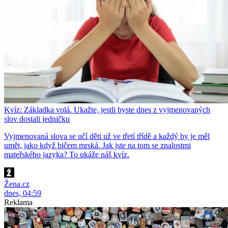
Kvíz: Základka volá. Ukažte, jestli byste dnes z vyjmenovaných
slov dostali jedničku
Vyjmenovaná slova se učí děti už ve třetí třídě a každý by je měl
umět, jako když bičem mrská. Jak jste na tom se znalostmi
mateřského jazyka? To ukáže náš kvíz.
Žena.cz
dnes, 04:59
Reklama