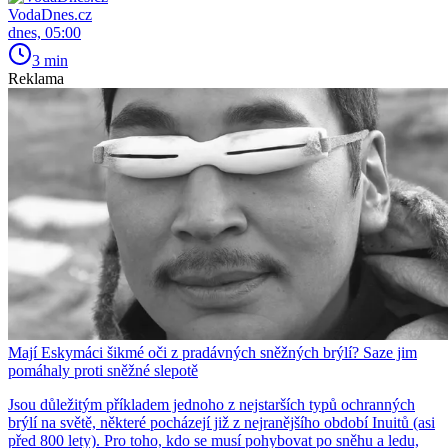
VodaDnes.cz
dnes, 05:00
3 min
Reklama
Mají Eskymáci šikmé oči z pradávných sněžných brýlí? Saze jim
pomáhaly proti sněžné slepotě
Jsou důležitým příkladem jednoho z nejstarších typů ochranných
brýlí na světě, některé pocházejí již z nejranějšího období Inuitů (asi
před 800 lety). Pro toho, kdo se musí pohybovat po sněhu a ledu,