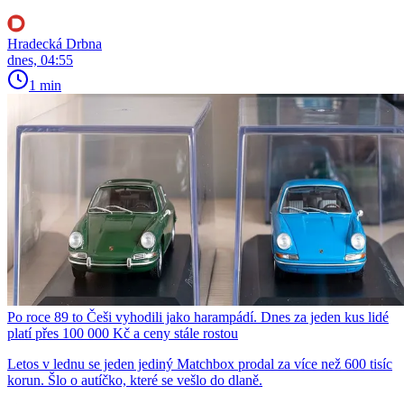
Hradecká Drbna
dnes, 04:55
1 min
Po roce 89 to Češi vyhodili jako harampádí. Dnes za jeden kus lidé
platí přes 100 000 Kč a ceny stále rostou
Letos v lednu se jeden jediný Matchbox prodal za více než 600 tisíc
korun. Šlo o autíčko, které se vešlo do dlaně.