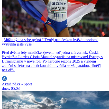
„Můžu být na sebe pyšná.“ Tvrdý pád českou hvězdu nezlomil,
vystřelila ještě výše
Před dvěma lety mladičké zjevení, teď jedna z favoritek. Česká
čtvrtkařka Lurdes Gloria Manuel vyrazila na mistrovství Evropy v
Birminghamu v nové roli. Po náročné sezoně 2025 a vleklém
zranění se letos na atletickou dráhu vrátila se vší parádou, silnější
než dřív.
Aktuálně.cz - Sport
dnes, 05:03