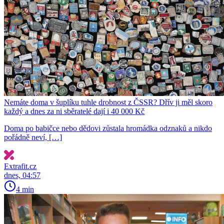
Nemáte doma v šuplíku tuhle drobnost z ČSSR? Dřív ji měl skoro
každý a dnes za ni sběratelé dají i 40 000 Kč
Doma po babičce nebo dědovi zůstala hromádka odznaků a nikdo
pořádně neví, […]
Extrafit.cz
dnes, 04:57
4 min