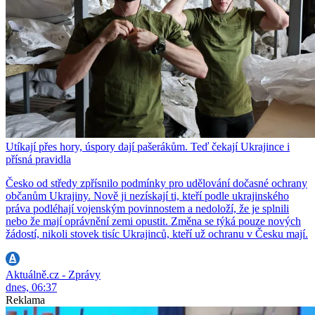
Utíkají přes hory, úspory dají pašerákům. Teď čekají Ukrajince i
přísná pravidla
Česko od středy zpřísnilo podmínky pro udělování dočasné ochrany
občanům Ukrajiny. Nově ji nezískají ti, kteří podle ukrajinského
práva podléhají vojenským povinnostem a nedoloží, že je splnili
nebo že mají oprávnění zemi opustit. Změna se týká pouze nových
žádostí, nikoli stovek tisíc Ukrajinců, kteří už ochranu v Česku mají.
Aktuálně.cz - Zprávy
dnes, 06:37
Reklama