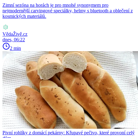
Zimní sezóna na horách je pro mnohé synonymem pro
nejmodernější carvingové speciálky, helmy s bluetooth a oblečení z
kosmických materiálů.
VědaŽivě.cz
dnes, 06:22
2 min
Pivní rohlíky z domácí pekárny: Křupavé pečivo, které provoní celý