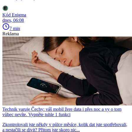
Kód Enigma
dnes, 06:08
7 min
Reklama
Technik varuje Čechy: váš mobil žere data i přes noc a vy o tom
vůbec nevíte. Vypněte tuhle 1 funkci
Zkontrolovali jste někdy v půlce měsíce, kolik dat jste spotřebovali,
a nestačili se divit? Přitom jste skoro nic...