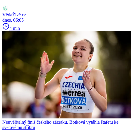
VědaŽivě.cz
dnes, 06:05
4 min
Neuvěřitelný finiš českého zázraku. Botková vytáhla štafetu ke
světovému stříbru