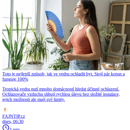
Toto je nejlepší způsob, jak ve vedru ochladit byt. Stojí pár korun a
funguje 100%
Tropická vedra nutí mnoho domácností hledat účinné ochlazení.
Ochlazovače vzduchu slibují rychlou úlevu bez složité instalace,
jejich možnosti ale mají své limity.
FAJNTIP.cz
dnes, 06:30
3 min