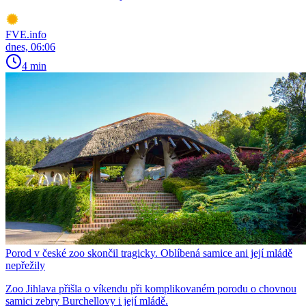
FVE.info
dnes, 06:06
4 min
Porod v české zoo skončil tragicky. Oblíbená samice ani její mládě
nepřežily
Zoo Jihlava přišla o víkendu při komplikovaném porodu o chovnou
samici zebry Burchellovy i její mládě.