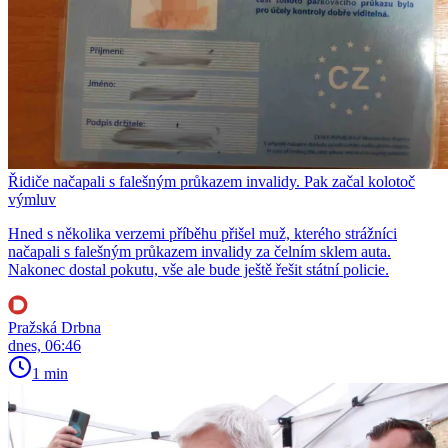
Řidiče načapali s falešným průkazem invalidy. Pak začal kolotoč
výmluv
Hned s několika verzemi příběhu přišel muž, kterého strážníci
načapali s falešným průkazem invalidy za čelním sklem auta.
Nakonec dostal pokutu, vše ale bude ještě řešit státní policie.
Pražská Drbna
dnes, 06:46
1 min