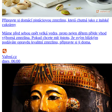
Připravte si domácí pistáciovou zmrzlinu, která chutná jako z italské
cukrárny
Máme před sebou opět velká vedra, proto nejen dětem přijde vhod
výborná zmrzlina. Pokud chcete mít jistotu, že svým blízkým
podáváte opravdu kvalitní zmrzlinu, připravte si ji doma.
Vaření.cz
dnes, 06:00