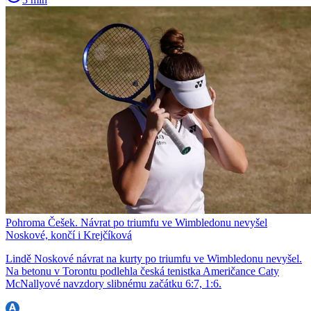
Pohroma Češek. Návrat po triumfu ve Wimbledonu nevyšel
Noskové, končí i Krejčíková
Lindě Noskové návrat na kurty po triumfu ve Wimbledonu nevyšel.
Na betonu v Torontu podlehla česká tenistka Američance Caty
McNallyové navzdory slibnému začátku 6:7, 1:6.