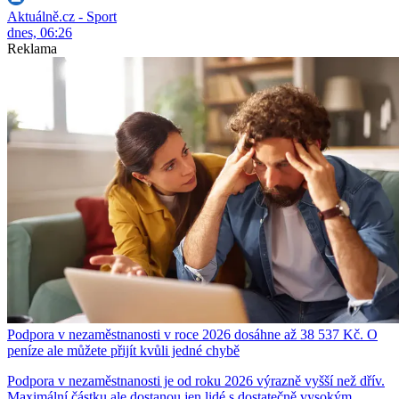
Aktuálně.cz - Sport
dnes, 06:26
Reklama
Podpora v nezaměstnanosti v roce 2026 dosáhne až 38 537 Kč. O
peníze ale můžete přijít kvůli jedné chybě
Podpora v nezaměstnanosti je od roku 2026 výrazně vyšší než dřív.
Maximální částku ale dostanou jen lidé s dostatečně vysokým