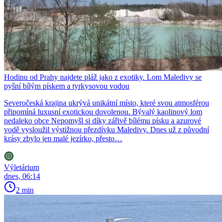
Hodinu od Prahy najdete pláž jako z exotiky. Lom Maledivy se
pyšní bílým pískem a tyrkysovou vodou
Severočeská krajina ukrývá unikátní místo, které svou atmosférou
připomíná luxusní exotickou dovolenou. Bývalý kaolinový lom
nedaleko obce Nepomyšl si díky zářivě bílému písku a azurové
vodě vysloužil výstižnou přezdívku Maledivy. Dnes už z původní
krásy zbylo jen malé jezírko, přesto…
Výletárium
dnes, 06:14
2 min