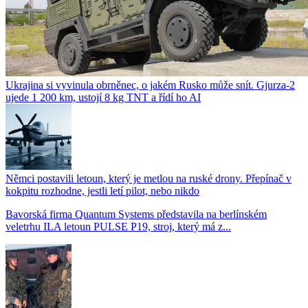
Ukrajina si vyvinula obrněnec, o jakém Rusko může snít. Gjurza-2
ujede 1 200 km, ustojí 8 kg TNT a řídí ho AI
Němci postavili letoun, který je metlou na ruské drony. Přepínač v
kokpitu rozhodne, jestli letí pilot, nebo nikdo
Bavorská firma Quantum Systems představila na berlínském
veletrhu ILA letoun PULSE P19, stroj, který má z...