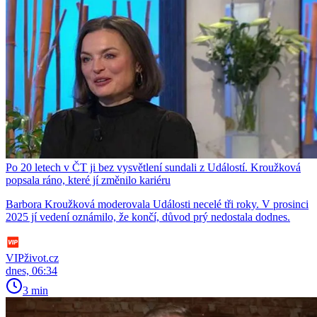
Po 20 letech v ČT ji bez vysvětlení sundali z Událostí. Kroužková
popsala ráno, které jí změnilo kariéru
Barbora Kroužková moderovala Události necelé tři roky. V prosinci
2025 jí vedení oznámilo, že končí, důvod prý nedostala dodnes.
VIPživot.cz
dnes, 06:34
3 min