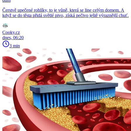
dům
Čerstvě upečené rohlíky, to je vůně, která se line celým domem. A
když se do těsta přidá světlé pivo, získá pečivo ještě výraznější chuť.
Cooky.cz
dnes, 06:20
3 min