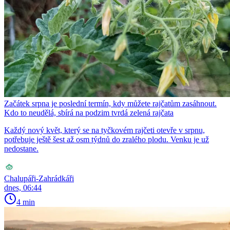
Začátek srpna je poslední termín, kdy můžete rajčatům zasáhnout.
Kdo to neudělá, sbírá na podzim tvrdá zelená rajčata
Každý nový květ, který se na tyčkovém rajčeti otevře v srpnu,
potřebuje ještě šest až osm týdnů do zralého plodu. Venku je už
nedostane.
Chalupáři-Zahrádkáři
dnes, 06:44
4 min