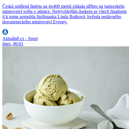
Česká smíšená štafeta na 4x400 metrů získala stříbro na juniorském
mistrovství světa v atletice. Nejrychlejším úsekem ze všech finalistek
jí k tomu pomohla finišmanka Linda Botková, hvězda nedávného
dorosteneckého mistrovství Evropy.
Aktuálně.cz - Sport
dnes, 06:01