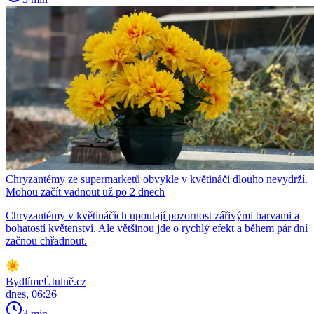
Chryzantémy ze supermarketů obvykle v květináči dlouho nevydrží.
Mohou začít vadnout už po 2 dnech
Chryzantémy v květináčích upoutají pozornost zářivými barvami a
bohatostí květenství. Ale většinou jde o rychlý efekt a během pár dní
začnou chřadnout.
BydlímeÚtulně.cz
dnes, 06:26
3 min