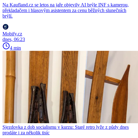
Na Kaufland.cz se letos na jaře objevily AI brýle INF s kamerou,
překladačem i hlasovým asistentem za cenu běžných slunečních
brýlí.
Mobify.cz
dnes, 06:23
4 min
Sjezdovka z dob socialismu v kurzu: Staré retro lyže z půdy dnes
prodáte i za několik tisíc