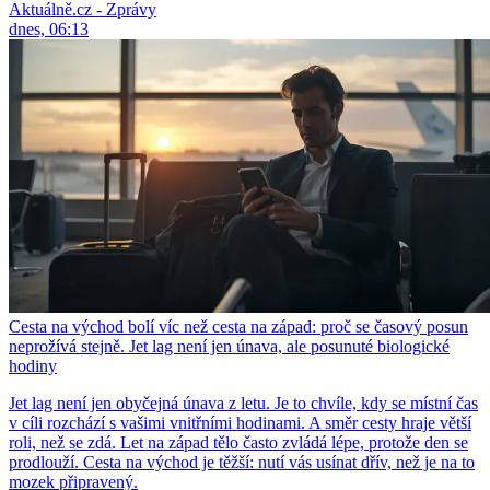
Aktuálně.cz - Zprávy
dnes, 06:13
Cesta na východ bolí víc než cesta na západ: proč se časový posun
neprožívá stejně. Jet lag není jen únava, ale posunuté biologické
hodiny
Jet lag není jen obyčejná únava z letu. Je to chvíle, kdy se místní čas
v cíli rozchází s vašimi vnitřními hodinami. A směr cesty hraje větší
roli, než se zdá. Let na západ tělo často zvládá lépe, protože den se
prodlouží. Cesta na východ je těžší: nutí vás usínat dřív, než je na to
mozek připravený.