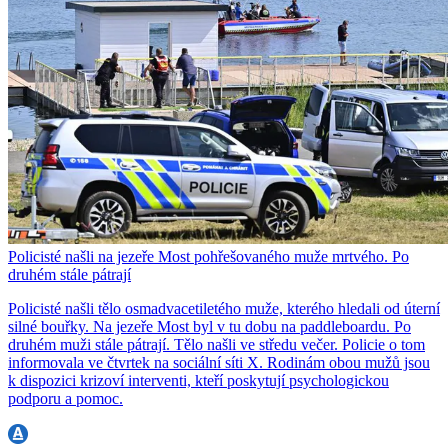
Policisté našli na jezeře Most pohřešovaného muže mrtvého. Po
druhém stále pátrají
Policisté našli tělo osmadvacetiletého muže, kterého hledali od úterní
silné bouřky. Na jezeře Most byl v tu dobu na paddleboardu. Po
druhém muži stále pátrají. Tělo našli ve středu večer. Policie o tom
informovala ve čtvrtek na sociální síti X. Rodinám obou mužů jsou
k dispozici krizoví interventi, kteří poskytují psychologickou
podporu a pomoc.