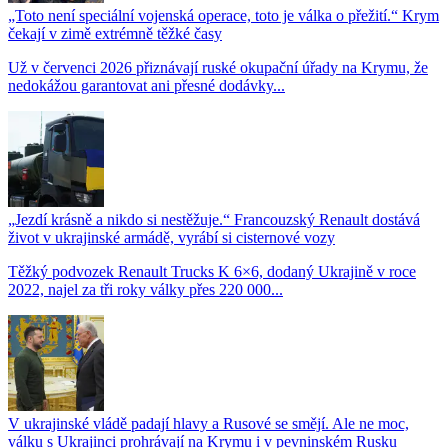
„Toto není speciální vojenská operace, toto je válka o přežití.“ Krym
čekají v zimě extrémně těžké časy
Už v červenci 2026 přiznávají ruské okupační úřady na Krymu, že
nedokážou garantovat ani přesné dodávky...
„Jezdí krásně a nikdo si nestěžuje.“ Francouzský Renault dostává
život v ukrajinské armádě, vyrábí si cisternové vozy
Těžký podvozek Renault Trucks K 6×6, dodaný Ukrajině v roce
2022, najel za tři roky války přes 220 000...
V ukrajinské vládě padají hlavy a Rusové se smějí. Ale ne moc,
válku s Ukrajinci prohrávají na Krymu i v pevninském Rusku