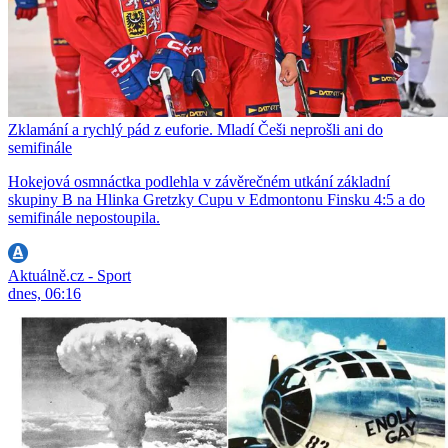
Zklamání a rychlý pád z euforie. Mladí Češi neprošli ani do
semifinále
Hokejová osmnáctka podlehla v závěrečném utkání základní
skupiny B na Hlinka Gretzky Cupu v Edmontonu Finsku 4:5 a do
semifinále nepostoupila.
Aktuálně.cz - Sport
dnes, 06:16