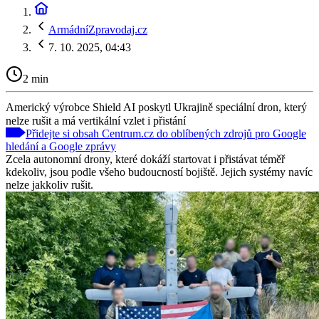
ArmádníZpravodaj.cz
7. 10. 2025, 04:43
2 min
Americký výrobce Shield AI poskytl Ukrajině speciální dron, který
nelze rušit a má vertikální vzlet i přistání
Přidejte si obsah Centrum.cz do oblíbených zdrojů pro Google
hledání a Google zprávy
Zcela autonomní drony, které dokáží startovat i přistávat téměř
kdekoliv, jsou podle všeho budoucností bojiště. Jejich systémy navíc
nelze jakkoliv rušit.