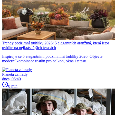
Trendy podzimní truhlíky 2026: 5 elegantních aranžmá, která letos
uvidíte na nejkrásnějších terasách
Inspirujte se 5 elegantními podzimními truhlíky 2026. Objevte
moderní kombinace rostlin pro balkon, okna i terasu.
Planeta zahrady
dnes, 06:40
8 min