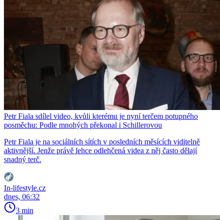
Petr Fiala sdílel video, kvůli kterému je nyní terčem potupného
posměchu: Podle mnohých překonal i Schillerovou
Petr Fiala je na sociálních sítích v posledních měsících viditelně
aktivnější. Jenže právě lehce odlehčená videa z něj často dělají
snadný terč.
In-lifestyle.cz
dnes, 06:32
3 min