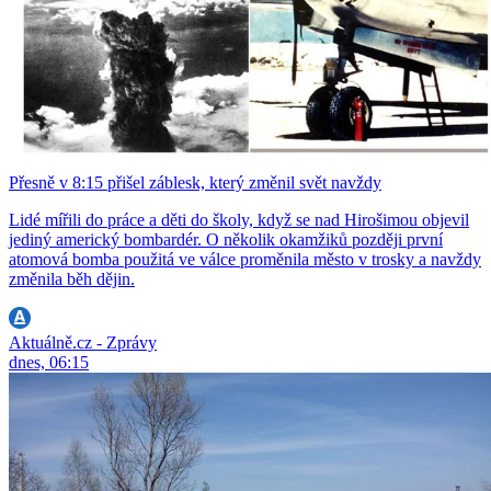
Přesně v 8:15 přišel záblesk, který změnil svět navždy
Lidé mířili do práce a děti do školy, když se nad Hirošimou objevil
jediný americký bombardér. O několik okamžiků později první
atomová bomba použitá ve válce proměnila město v trosky a navždy
změnila běh dějin.
Aktuálně.cz - Zprávy
dnes, 06:15