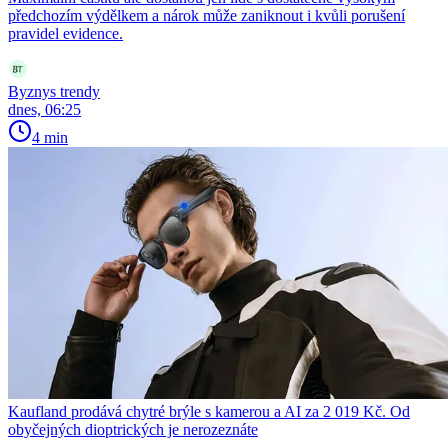
předchozím výdělkem a nárok může zaniknout i kvůli porušení
pravidel evidence.
Byznys trendy
dnes, 06:25
4 min
Kaufland prodává chytré brýle s kamerou a AI za 2 019 Kč. Od
obyčejných dioptrických je nerozeznáte