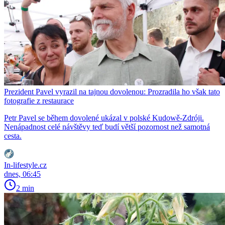
Prezident Pavel vyrazil na tajnou dovolenou: Prozradila ho však tato
fotografie z restaurace
Petr Pavel se během dovolené ukázal v polské Kudowě-Zdróji.
Nenápadnost celé návštěvy teď budí větší pozornost než samotná
cesta.
In-lifestyle.cz
dnes, 06:45
2 min