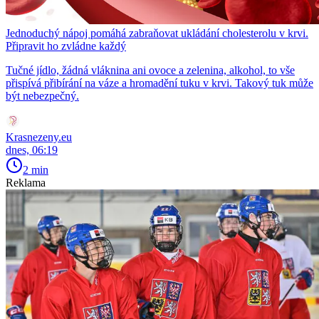
Jednoduchý nápoj pomáhá zabraňovat ukládání cholesterolu v krvi.
Připravit ho zvládne každý
Tučné jídlo, žádná vláknina ani ovoce a zelenina, alkohol, to vše
přispívá přibírání na váze a hromadění tuku v krvi. Takový tuk může
být nebezpečný.
Krasnezeny.eu
dnes, 06:19
2 min
Reklama