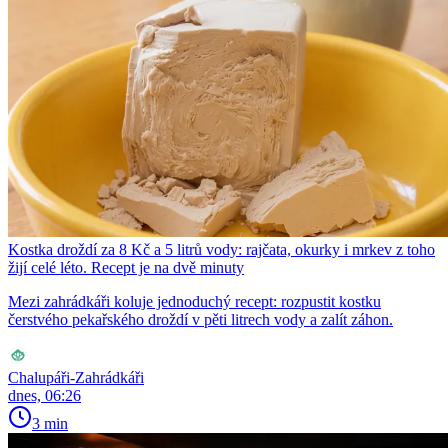
Kostka droždí za 8 Kč a 5 litrů vody: rajčata, okurky i mrkev z toho
žijí celé léto. Recept je na dvě minuty
Mezi zahrádkáři koluje jednoduchý recept: rozpustit kostku
čerstvého pekařského droždí v pěti litrech vody a zalít záhon.
Chalupáři-Zahrádkáři
dnes, 06:26
3 min