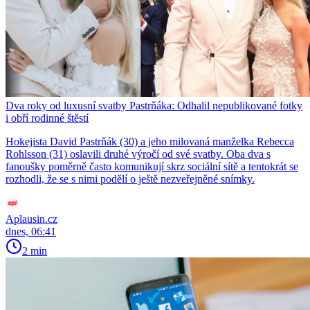
Dva roky od luxusní svatby Pastrňáka: Odhalil nepublikované fotky
i obří rodinné štěstí
Hokejista David Pastrňák (30) a jeho milovaná manželka Rebecca
Rohlsson (31) oslavili druhé výročí od své svatby. Oba dva s
fanoušky poměrně často komunikují skrz sociální sítě a tentokrát se
rozhodli, že se s nimi podělí o ještě nezveřejněné snímky.
Aplausin.cz
dnes, 06:41
2 min