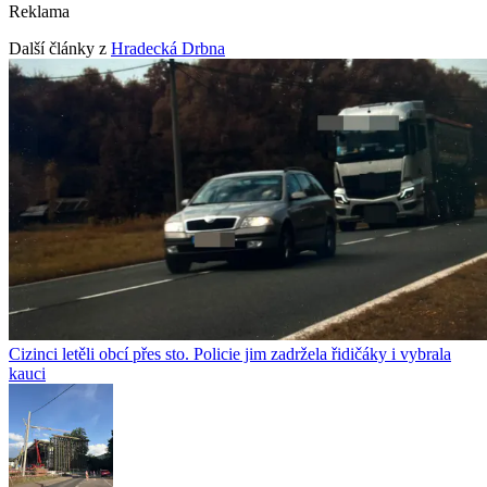
Reklama
Další články z
Hradecká Drbna
Cizinci letěli obcí přes sto. Policie jim zadržela řidičáky i vybrala
kauci