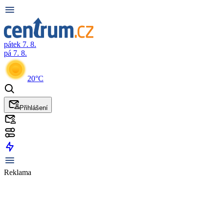
pátek 7. 8.
pá 7. 8.
20°C
Přihlášení
Reklama