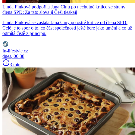
Linda Finková podpořila Jana Cinu po nechutné kritice ze strany
člena SPD: Za tato slova jí Češi tleskají
Linda Finková se zastala Jana Ciny po ostré kritice od člena SPD.
Celé je to spor o to, co část společnosti ještě bere jako umění a co už
odmítá čistě z principu.
In-lifestyle.cz
dnes, 06:38
3 min