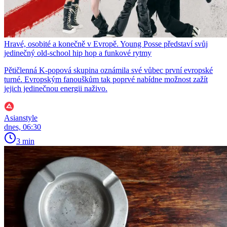
Hravé, osobité a konečně v Evropě. Young Posse představí svůj
jedinečný old-school hip hop a funkové rytmy
Pětičlenná K-popová skupina oznámila své vůbec první evropské
turné. Evropským fanouškům tak poprvé nabídne možnost zažít
jejich jedinečnou energii naživo.
Asianstyle
dnes, 06:30
3 min