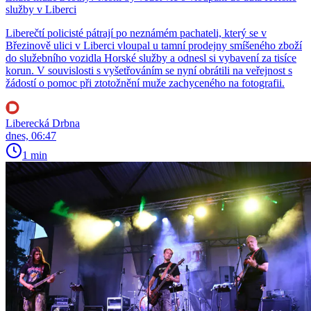
služby v Liberci
Liberečtí policisté pátrají po neznámém pachateli, který se v
Březinově ulici v Liberci vloupal u tamní prodejny smíšeného zboží
do služebního vozidla Horské služby a odnesl si vybavení za tisíce
korun. V souvislosti s vyšetřováním se nyní obrátili na veřejnost s
žádostí o pomoc při ztotožnění muže zachyceného na fotografii.
Liberecká Drbna
dnes, 06:47
1 min