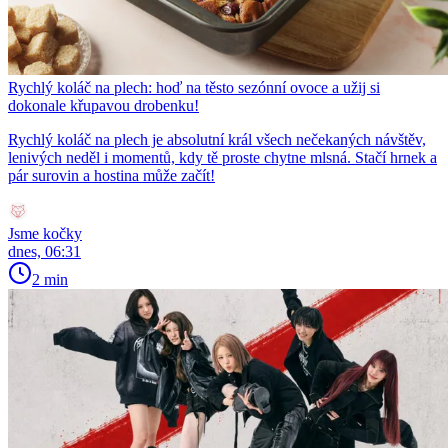
Rychlý koláč na plech: hoď na těsto sezónní ovoce a užij si
dokonale křupavou drobenku!
Rychlý koláč na plech je absolutní král všech nečekaných návštěv,
lenivých neděl i momentů, kdy tě proste chytne mlsná. Stačí hrnek a
pár surovin a hostina může začít!
Jsme kočky
dnes, 06:31
2 min