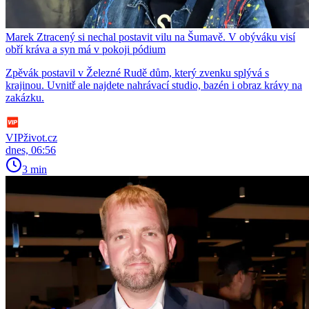
Marek Ztracený si nechal postavit vilu na Šumavě. V obýváku visí
obří kráva a syn má v pokoji pódium
Zpěvák postavil v Železné Rudě dům, který zvenku splývá s
krajinou. Uvnitř ale najdete nahrávací studio, bazén i obraz krávy na
zakázku.
VIPživot.cz
dnes, 06:56
3 min