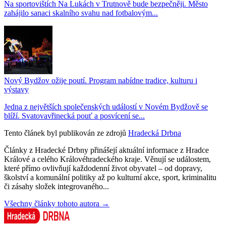
Na sportovištích Na Lukách v Trutnově bude bezpečněji. Město
zahájilo sanaci skalního svahu nad fotbalovým...
Nový Bydžov ožije poutí. Program nabídne tradice, kulturu i
výstavy
Jedna z největších společenských událostí v Novém Bydžově se
blíží. Svatovavřinecká pouť a posvícení se...
Tento článek byl publikován ze zdrojů
Hradecká Drbna
Články z Hradecké Drbny přinášejí aktuální informace z Hradce
Králové a celého Královéhradeckého kraje. Věnují se událostem,
které přímo ovlivňují každodenní život obyvatel – od dopravy,
školství a komunální politiky až po kulturní akce, sport, kriminalitu
či zásahy složek integrovaného...
Všechny články tohoto autora →