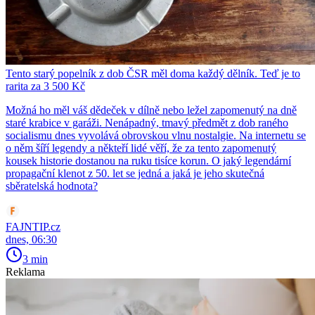
Tento starý popelník z dob ČSR měl doma každý dělník. Teď je to
rarita za 3 500 Kč
Možná ho měl váš dědeček v dílně nebo ležel zapomenutý na dně
staré krabice v garáži. Nenápadný, tmavý předmět z dob raného
socialismu dnes vyvolává obrovskou vlnu nostalgie. Na internetu se
o něm šíří legendy a někteří lidé věří, že za tento zapomenutý
kousek historie dostanou na ruku tisíce korun. O jaký legendární
propagační klenot z 50. let se jedná a jaká je jeho skutečná
sběratelská hodnota?
FAJNTIP.cz
dnes, 06:30
3 min
Reklama