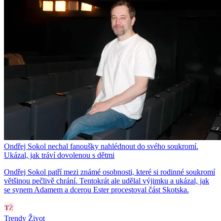
Ondřej Sokol nechal fanoušky nahlédnout do svého soukromí.
Ukázal, jak tráví dovolenou s dětmi
Ondřej Sokol patří mezi známé osobnosti, které si rodinné soukromí
většinou pečlivě chrání. Tentokrát ale udělal výjimku a ukázal, jak
se synem Adamem a dcerou Ester procestoval část Skotska.
Trendy Život