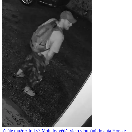
Znáte muže z fotky? Mohl by vědět víc o vloupání do auta Horské