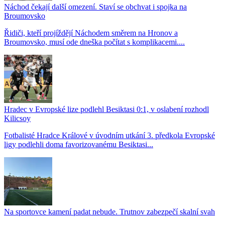
Náchod čekají další omezení. Staví se obchvat i spojka na
Broumovsko
Řidiči, kteří projíždějí Náchodem směrem na Hronov a
Broumovsko, musí ode dneška počítat s komplikacemi....
Hradec v Evropské lize podlehl Besiktasi 0:1, v oslabení rozhodl
Kilicsoy
Fotbalisté Hradce Králové v úvodním utkání 3. předkola Evropské
ligy podlehli doma favorizovanému Besiktasi...
Na sportovce kamení padat nebude. Trutnov zabezpečí skalní svah