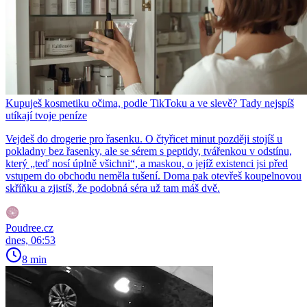
Kupuješ kosmetiku očima, podle TikToku a ve slevě? Tady nejspíš
utíkají tvoje peníze
Vejdeš do drogerie pro řasenku. O čtyřicet minut později stojíš u
pokladny bez řasenky, ale se sérem s peptidy, tvářenkou v odstínu,
který „teď nosí úplně všichni“, a maskou, o jejíž existenci jsi před
vstupem do obchodu neměla tušení. Doma pak otevřeš koupelnovou
skříňku a zjistíš, že podobná séra už tam máš dvě.
Poudree.cz
dnes, 06:53
8 min