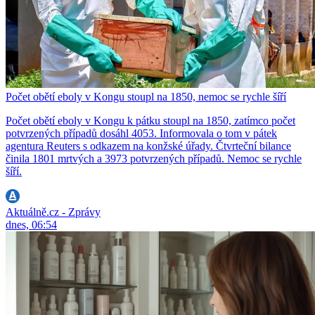
Počet obětí eboly v Kongu stoupl na 1850, nemoc se rychle šíří
Počet obětí eboly v Kongu k pátku stoupl na 1850, zatímco počet
potvrzených případů dosáhl 4053. Informovala o tom v pátek
agentura Reuters s odkazem na konžské úřady. Čtvrteční bilance
činila 1801 mrtvých a 3973 potvrzených případů. Nemoc se rychle
šíří.
Aktuálně.cz - Zprávy
dnes, 06:54