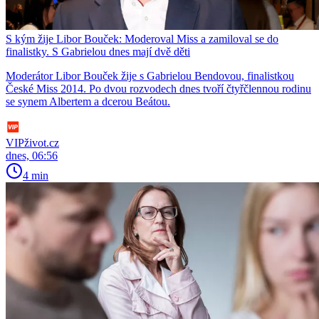
S kým žije Libor Bouček: Moderoval Miss a zamiloval se do
finalistky. S Gabrielou dnes mají dvě děti
Moderátor Libor Bouček žije s Gabrielou Bendovou, finalistkou
České Miss 2014. Po dvou rozvodech dnes tvoří čtyřčlennou rodinu
se synem Albertem a dcerou Beátou.
VIPživot.cz
dnes, 06:56
4 min