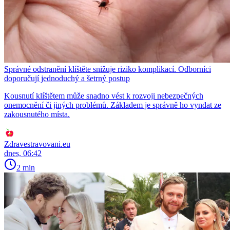
Správné odstranění klíštěte snižuje riziko komplikací. Odborníci
doporučují jednoduchý a šetrný postup
Kousnutí klíštětem může snadno vést k rozvoji nebezpečných
onemocnění či jiných problémů. Základem je správně ho vyndat ze
zakousnutého místa.
Zdravestravovani.eu
dnes, 06:42
2 min