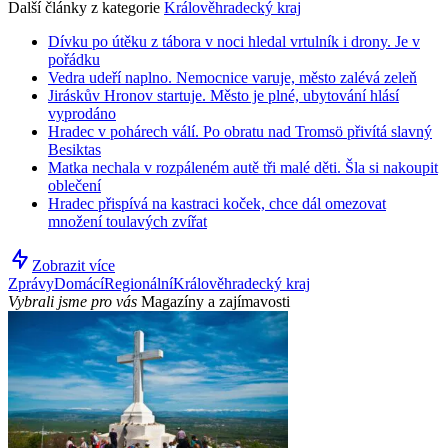
Další články z kategorie
Králověhradecký kraj
Dívku po útěku z tábora v noci hledal vrtulník i drony. Je v
pořádku
Vedra udeří naplno. Nemocnice varuje, město zalévá zeleň
Jiráskův Hronov startuje. Město je plné, ubytování hlásí
vyprodáno
Hradec v pohárech válí. Po obratu nad Tromsö přivítá slavný
Besiktas
Matka nechala v rozpáleném autě tři malé děti. Šla si nakoupit
oblečení
Hradec přispívá na kastraci koček, chce dál omezovat
množení toulavých zvířat
Zobrazit více
Zprávy
Domácí
Regionální
Králověhradecký kraj
Vybrali jsme pro vás
Magazíny a zajímavosti