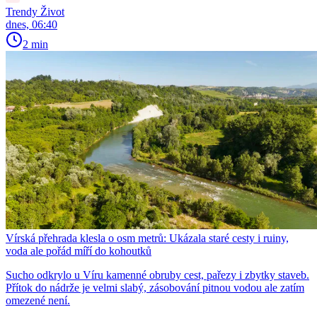
Trendy Život
dnes, 06:40
2 min
Vírská přehrada klesla o osm metrů: Ukázala staré cesty i ruiny,
voda ale pořád míří do kohoutků
Sucho odkrylo u Víru kamenné obruby cest, pařezy i zbytky staveb.
Přítok do nádrže je velmi slabý, zásobování pitnou vodou ale zatím
omezené není.