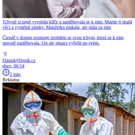
Tchyně si tajně vyrobila klíče a nastěhovala se k nim. Martin jí sbalil
věci a vyměnil zámky. Manželka plakala, ale stála za ním
Čtenář v dopise popisuje problém se svou tchyní, která se k nim
sprostě nastěhovala. On ale situaci vyřešil po svém.
DámskýDeník.cz
dnes, 06:54
2 min
Reklama