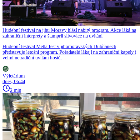
Hudební festival na jihu Moravy hlásí nabitý program. Akce láká na
zahraniční interprety a štamprli slivovice na uvítání
Hudební festival Metla fest v jihomoravských Dubňanech
představuje letošní program. Pořadatelé lákají na zahraniční kapely i
velmi netradiční uvítání hostů.
Výletárium
dnes, 06:44
2 min