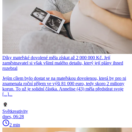
Díky mateřské dovolené měla získat až 2 000 000 Kč. Její
zaměstnavatel si však všiml malého detailu, který její plány ihned
rozebral
Jejím cílem bylo dostat se na mateřskou dovolenou, která by pro ni
znamenala roční příjem ve výši 81 000 euro, tedy skoro 2 miliony
korun. To už je solidní částka. Annelise (43) měla předstírat svoje
[...]...
Světkreativity
dnes, 06:28
2 min