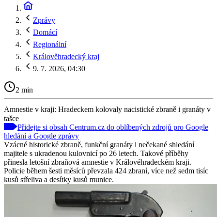
Zprávy
Domácí
Regionální
Králověhradecký kraj
9. 7. 2026, 04:30
2 min
Amnestie v kraji: Hradeckem kolovaly nacistické zbraně i granáty v
tašce
Přidejte si obsah Centrum.cz do oblíbených zdrojů pro Google
hledání a Google zprávy
Vzácné historické zbraně, funkční granáty i nečekané shledání
majitele s ukradenou kulovnicí po 26 letech. Takové příběhy
přinesla letošní zbraňová amnestie v Královéhradeckém kraji.
Policie během šesti měsíců převzala 424 zbraní, více než sedm tisíc
kusů střeliva a desítky kusů munice.