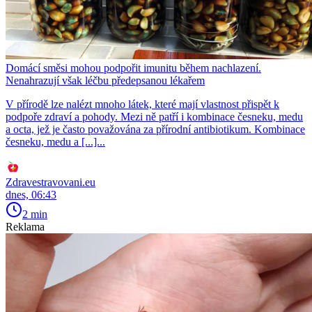
Domácí směsi mohou podpořit imunitu během nachlazení.
Nenahrazují však léčbu předepsanou lékařem
V přírodě lze nalézt mnoho látek, které mají vlastnost přispět k
podpoře zdraví a pohody. Mezi ně patří i kombinace česneku, medu
a octa, jež je často považována za přírodní antibiotikum. Kombinace
česneku, medu a [...]...
Zdravestravovani.eu
dnes, 06:43
2 min
Reklama