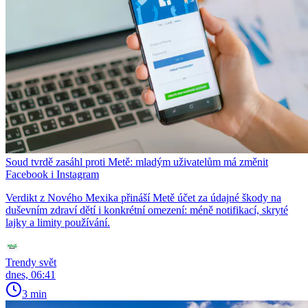
Soud tvrdě zasáhl proti Metě: mladým uživatelům má změnit
Facebook i Instagram
Verdikt z Nového Mexika přináší Metě účet za údajné škody na
duševním zdraví dětí i konkrétní omezení: méně notifikací, skryté
lajky a limity používání.
Trendy svět
dnes, 06:41
3 min