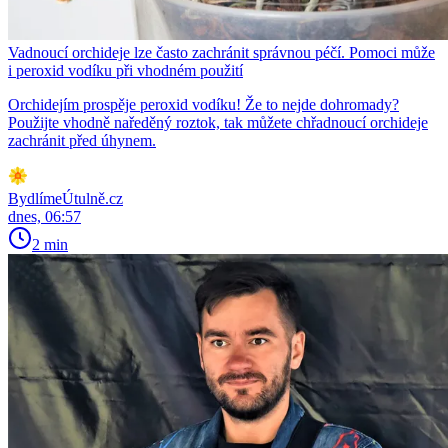
Vadnoucí orchideje lze často zachránit správnou péčí. Pomoci může
i peroxid vodíku při vhodném použití
Orchidejím prospěje peroxid vodíku! Že to nejde dohromady?
Použijte vhodně naředěný roztok, tak můžete chřadnoucí orchideje
zachránit před úhynem.
BydlímeÚtulně.cz
dnes, 06:57
2 min