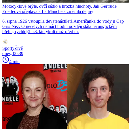
Motocyklové brýle, ovčí sádlo a hrozba hluchoty. Jak Gertrude
Ederleová přeplavala La Manche a změnila dějiny
6. srpna 1926 vstoupila devatenáctiletá Američanka do vody u Cap
Gris-Nez. O necelých patnáct hodin později stála na anglickém
břehu, rychlejší než kterýkoli muž před ní.
SportyŽivě
dnes, 06:39
4 min