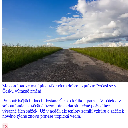
Meteorologové mají před víkendem dobrou zprávu: Počasí se v
Česku výrazně změní
Po bouřlivějších dnech dostane Česko krátkou pauzu. V pátek a v
sobotu bude na většině území převládat slunečné počasí bez
výraznějších srážek. Už v neděli ale teploty zamíří vzhůru a začátek
nového týdne znovu přinese tropická vedra.