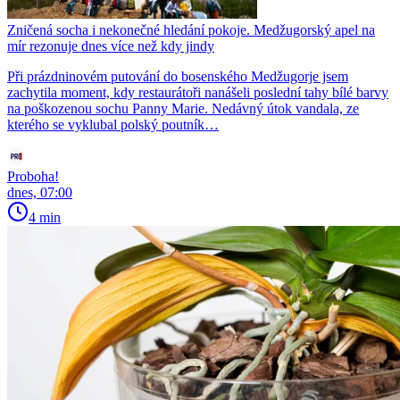
Zničená socha i nekonečné hledání pokoje. Medžugorský apel na
mír rezonuje dnes více než kdy jindy
Při prázdninovém putování do bosenského Medžugorje jsem
zachytila moment, kdy restaurátoři nanášeli poslední tahy bílé barvy
na poškozenou sochu Panny Marie. Nedávný útok vandala, ze
kterého se vyklubal polský poutník…
Proboha!
dnes, 07:00
4 min