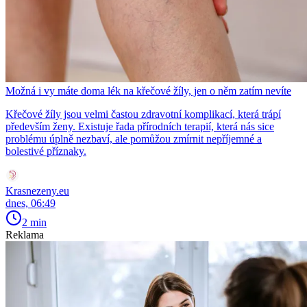
Možná i vy máte doma lék na křečové žíly, jen o něm zatím nevíte
Křečové žíly jsou velmi častou zdravotní komplikací, která trápí
především ženy. Existuje řada přírodních terapií, která nás sice
problému úplně nezbaví, ale pomůžou zmírnit nepříjemné a
bolestivé příznaky.
Krasnezeny.eu
dnes, 06:49
2 min
Reklama