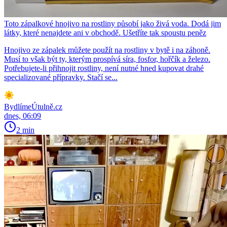
Toto zápalkové hnojivo na rostliny působí jako živá voda. Dodá jim
látky, které nenajdete ani v obchodě. Ušetříte tak spoustu peněz
Hnojivo ze zápalek můžete použít na rostliny v bytě i na záhoně.
Musí to však být ty, kterým prospívá síra, fosfor, hořčík a železo.
Potřebujete-li přihnojit rostliny, není nutné hned kupovat drahé
specializované přípravky. Stačí se...
BydlímeÚtulně.cz
dnes, 06:09
2 min