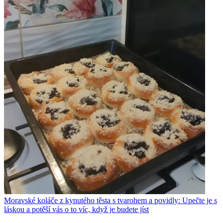
Moravské koláče z kynutého těsta s tvarohem a povidly: Upečte je s
láskou a potěší vás o to víc, když je budete jíst