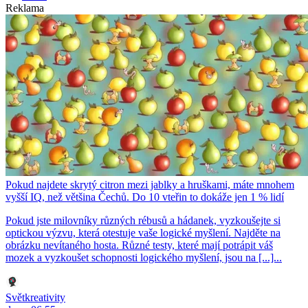
Reklama
Pokud najdete skrytý citron mezi jablky a hruškami, máte mnohem
vyšší IQ, než většina Čechů. Do 10 vteřin to dokáže jen 1 % lidí
Pokud jste milovníky různých rébusů a hádanek, vyzkoušejte si
optickou výzvu, která otestuje vaše logické myšlení. Najděte na
obrázku nevítaného hosta. Různé testy, které mají potrápit váš
mozek a vyzkoušet schopnosti logického myšlení, jsou na [...]...
Světkreativity