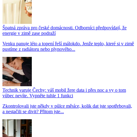
Špatná zpráva pro české domácnosti. Odborníci předpovídají, že
energie v zimě zase podraží
Venku panuje léto a topení řeší málokdo. Jenže teplo, které si v zimě
pustíme z radiátoru nebo plynového...
Technik varuje Čechy: váš mobil žere data i přes noc a vy o tom
vůbec nevíte. Vypněte tuhle 1 funkci
Zkontrolovali jste někdy v půlce měsíce, kolik dat jste spotřebovali,
a nestačili se divit? Přitom jste...