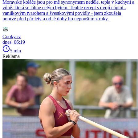
Moravské koláče jsou pro mě synonymem neděle, tepla v kuchyni a
vůně, která se táhne celým bytem. Tenhle recept s dvojí náplní -
vanilkovým tvarohem a švestkovými povidly - jsem zkoušela
poprvé před pár lety a od té doby ho nepouštím z ruky.
Cooky.cz
dnes, 06:19
5 min
Reklama