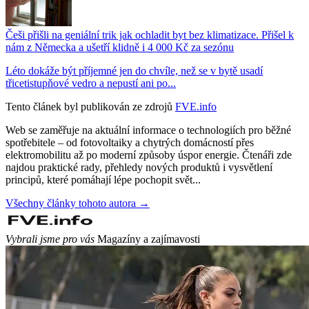
Češi přišli na geniální trik jak ochladit byt bez klimatizace. Přišel k
nám z Německa a ušetří klidně i 4 000 Kč za sezónu
Léto dokáže být příjemné jen do chvíle, než se v bytě usadí
třicetistupňové vedro a nepustí ani po...
Tento článek byl publikován ze zdrojů
FVE.info
Web se zaměřuje na aktuální informace o technologiích pro běžné
spotřebitele – od fotovoltaiky a chytrých domácností přes
elektromobilitu až po moderní způsoby úspor energie. Čtenáři zde
najdou praktické rady, přehledy nových produktů i vysvětlení
principů, které pomáhají lépe pochopit svět...
Všechny články tohoto autora →
Vybrali jsme pro vás
Magazíny a zajímavosti