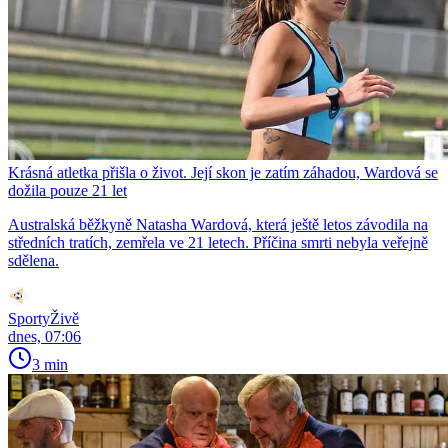
Krásná atletka přišla o život. Její skon je zatím záhadou, Wardová se
dožila pouze 21 let
Australská běžkyně Natasha Wardová, která ještě letos závodila na
středních tratích, zemřela ve 21 letech. Příčina smrti nebyla veřejně
sdělena.
SportyŽivě
dnes, 07:06
3 min