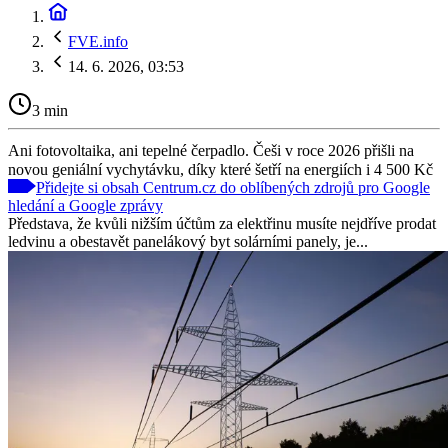
FVE.info
14. 6. 2026, 03:53
3 min
Ani fotovoltaika, ani tepelné čerpadlo. Češi v roce 2026 přišli na
novou geniální vychytávku, díky které šetří na energiích i 4 500 Kč
Přidejte si obsah Centrum.cz do oblíbených zdrojů pro Google
hledání a Google zprávy
Představa, že kvůli nižším účtům za elektřinu musíte nejdříve prodat
ledvinu a obestavět panelákový byt solárními panely, je...