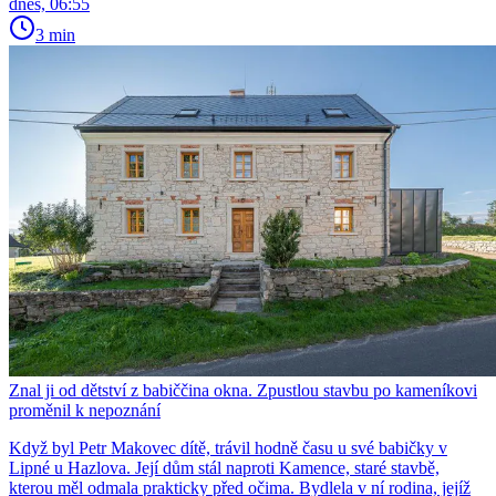
dnes, 06:55
3 min
Znal ji od dětství z babiččina okna. Zpustlou stavbu po kameníkovi
proměnil k nepoznání
Když byl Petr Makovec dítě, trávil hodně času u své babičky v
Lipné u Hazlova. Její dům stál naproti Kamence, staré stavbě,
kterou měl odmala prakticky před očima. Bydlela v ní rodina, jejíž