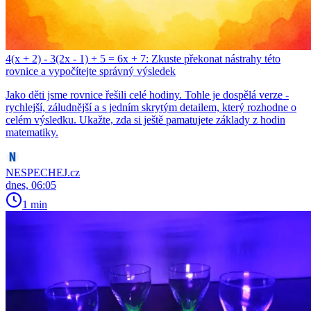
4(x + 2) - 3(2x - 1) + 5 = 6x + 7: Zkuste překonat nástrahy této
rovnice a vypočítejte správný výsledek
Jako děti jsme rovnice řešili celé hodiny. Tohle je dospělá verze -
rychlejší, záludnější a s jedním skrytým detailem, který rozhodne o
celém výsledku. Ukažte, zda si ještě pamatujete základy z hodin
matematiky.
NESPECHEJ.cz
dnes, 06:05
1 min