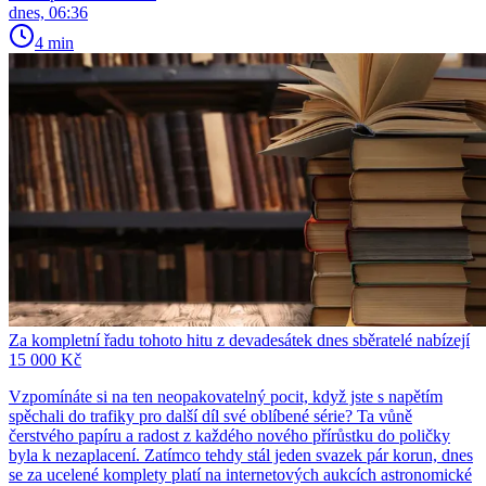
dnes, 06:36
4 min
Za kompletní řadu tohoto hitu z devadesátek dnes sběratelé nabízejí
15 000 Kč
Vzpomínáte si na ten neopakovatelný pocit, když jste s napětím
spěchali do trafiky pro další díl své oblíbené série? Ta vůně
čerstvého papíru a radost z každého nového přírůstku do poličky
byla k nezaplacení. Zatímco tehdy stál jeden svazek pár korun, dnes
se za ucelené komplety platí na internetových aukcích astronomické