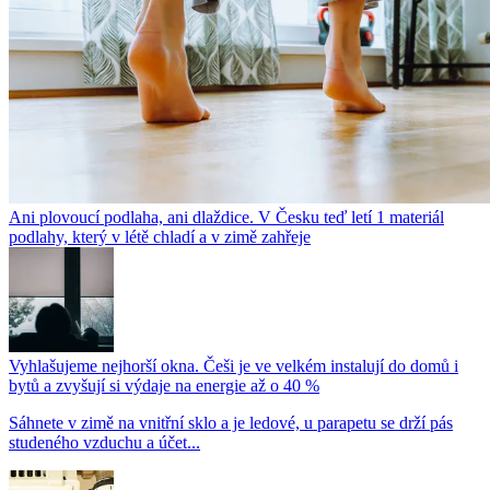
Ani plovoucí podlaha, ani dlaždice. V Česku teď letí 1 materiál
podlahy, který v létě chladí a v zimě zahřeje
Vyhlašujeme nejhorší okna. Češi je ve velkém instalují do domů i
bytů a zvyšují si výdaje na energie až o 40 %
Sáhnete v zimě na vnitřní sklo a je ledové, u parapetu se drží pás
studeného vzduchu a účet...