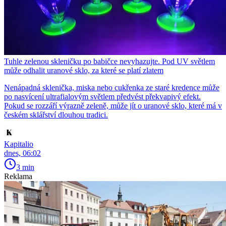
Tuhle zelenou skleničku po babičce nevyhazujte. Pod UV světlem
může odhalit uranové sklo, za které se platí zlatem
Nenápadná sklenička, miska nebo cukřenka ze staré kredence může
po nasvícení ultrafialovým světlem předvést překvapivý efekt.
Pokud se rozzáří výrazně zeleně, může jít o uranové sklo, které má v
českém sklářství dlouhou tradici.
Kapitalio
dnes, 06:02
3 min
Reklama