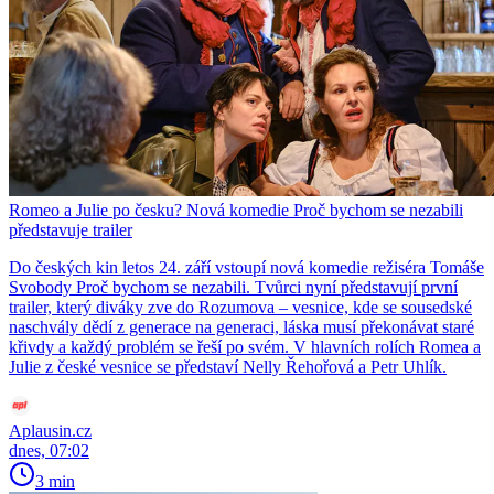
Romeo a Julie po česku? Nová komedie Proč bychom se nezabili
představuje trailer
Do českých kin letos 24. září vstoupí nová komedie režiséra Tomáše
Svobody Proč bychom se nezabili. Tvůrci nyní představují první
trailer, který diváky zve do Rozumova – vesnice, kde se sousedské
naschvály dědí z generace na generaci, láska musí překonávat staré
křivdy a každý problém se řeší po svém. V hlavních rolích Romea a
Julie z české vesnice se představí Nelly Řehořová a Petr Uhlík.
Aplausin.cz
dnes, 07:02
3 min