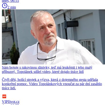
dnes, 06:55
2 min
Sám bojuje s rakovinou slinivky, teď má leukémii i jeho malý
příbuzný. Topolánek sdílel video, které dojalo tisíce lidí
Čtyři děti, holící strojek a výzva, která z dojemného gesta udělala
konkrétní pomoc. Video Topolánkových vnoučat za pár dní zasáhlo
tisíce lidí.
VIPživot.cz