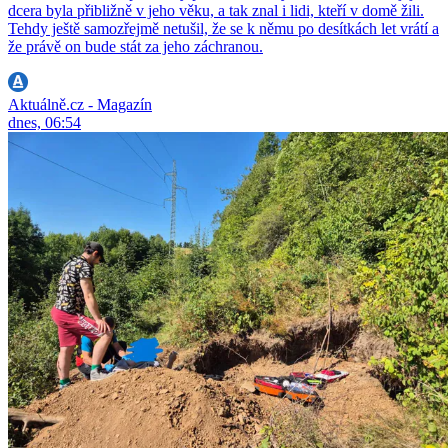
dcera byla přibližně v jeho věku, a tak znal i lidi, kteří v domě žili.
Tehdy ještě samozřejmě netušil, že se k němu po desítkách let vrátí a
že právě on bude stát za jeho záchranou.
Aktuálně.cz - Magazín
dnes, 06:54