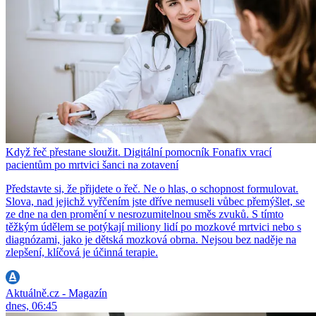
Když řeč přestane sloužit. Digitální pomocník Fonafix vrací
pacientům po mrtvici šanci na zotavení
Představte si, že přijdete o řeč. Ne o hlas, o schopnost formulovat.
Slova, nad jejichž vyřčením jste dříve nemuseli vůbec přemýšlet, se
ze dne na den promění v nesrozumitelnou směs zvuků. S tímto
těžkým údělem se potýkají miliony lidí po mozkové mrtvici nebo s
diagnózami, jako je dětská mozková obrna. Nejsou bez naděje na
zlepšení, klíčová je účinná terapie.
Aktuálně.cz - Magazín
dnes, 06:45