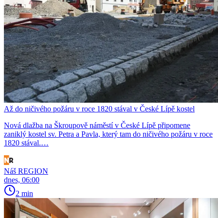
Až do ničivého požáru v roce 1820 stával v České Lípě kostel
Nová dlažba na Škroupově náměstí v České Lípě připomene
zaniklý kostel sv. Petra a Pavla, který tam do ničivého požáru v roce
1820 stával.…
Náš REGION
dnes, 06:00
2 min