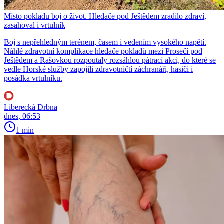
Místo pokladu boj o život. Hledače pod Ještědem zradilo zdraví,
zasahoval i vrtulník
Boj s nepřehledným terénem, časem i vedením vysokého napětí.
Náhlé zdravotní komplikace hledače pokladů mezi Prosečí pod
Ještědem a Rašovkou rozpoutaly rozsáhlou pátrací akci, do které se
vedle Horské služby zapojili zdravotničtí záchranáři, hasiči i
posádka vrtulníku.
Liberecká Drbna
dnes, 06:53
1 min