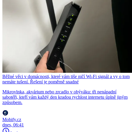
Běžné věci v domácnosti, které vám tiše ničí Wi-Fi signál a vy o tom
nemáte tušení. Řešení je poměrně snadné
Mikrovlnka, akvárium nebo zrcadlo v obýváku: tři nenápadní
sabotéři, kteří vám každý den kradou rychlost internetu úplně jiným
způsobem.
Mobify.cz
dnes, 06:41