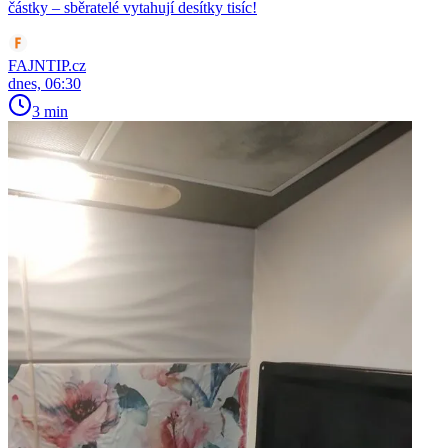
částky – sběratelé vytahují desítky tisíc!
FAJNTIP.cz
dnes, 06:30
3 min