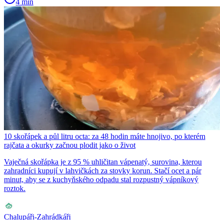
4 min
10 skořápek a půl litru octa: za 48 hodin máte hnojivo, po kterém
rajčata a okurky začnou plodit jako o život
Vaječná skořápka je z 95 % uhličitan vápenatý, surovina, kterou
zahradníci kupují v lahvičkách za stovky korun. Stačí ocet a pár
minut, aby se z kuchyňského odpadu stal rozpustný vápníkový
roztok.
Chalupáři-Zahrádkáři