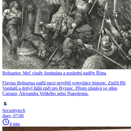
Belisarius: Meč císaře Justiniána a poslední naděje Říma
Flavius Belisarius patřil mezi největší vojevůdce historie. Zničil říši
Vandalů a dobyl Itálii zpět pro Byzanc. Přesto zůstává ve stínu
Caesara, Alexandra Velikého nebo Napoleona.
Securitytech
dnes, 07:00
4 min