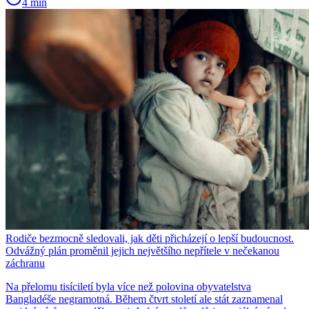
4 min
Rodiče bezmocně sledovali, jak děti přicházejí o lepší budoucnost.
Odvážný plán proměnil jejich největšího nepřítele v nečekanou
záchranu
Na přelomu tisíciletí byla více než polovina obyvatelstva
Bangladéše negramotná. Během čtvrt století ale stát zaznamenal