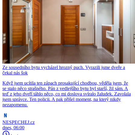
Ze sousedního bytu vycházel hrozný puch. Vyrazili jsme dveře a
čekal nás šok
Když jsem ucítila ten zápach prosakující chodbou, věděla jsem, že
se stalo něco strašného. Pán z vedlejšího bytu byl starší, žil sám. A
teď z jeho dveří táhlo něco, co mi doslova svíralo žaludek. Zavolala
jsem správce. Ten policii. A pak přišel moment, na který nikdy
nezapomenu.
NESPECHEJ.cz
dnes, 06:00