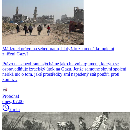
Má Izrael právo na sebeobranu, i když to znamená kompletní
zničení Gazy?
Právo na sebeobranu slýcháme jako hlavní argument, kterým se
ospravedlňuje izraelský útok na Gazu. Jenže samotné slovní spojení
neříká nic o tom, jaké prostředky smí napadený stát použít, proti
komu…
Proboha!
dnes, 07:00
7 min