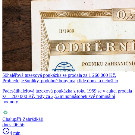
50haléřová tuzexová poukázka se prodala za 1 260 000 Kč.
Prohledejte šuplíky, podobné bony mají lidé doma a netuší to
Padesátihaléřová tuzexová poukázka z roku 1959 se v aukci prodala
za 1 260 000 Kč, tedy za 2,52milionnásobek své nominální
hodnoty.
Chalupáři-Zahrádkáři
dnes, 06:56
4 min