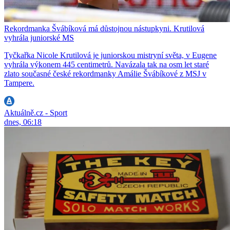
Rekordmanka Švábíková má důstojnou nástupkyni. Krutilová
vyhrála juniorské MS
Tyčkařka Nicole Krutilová je juniorskou mistryní světa, v Eugene
vyhrála výkonem 445 centimetrů. Navázala tak na osm let staré
zlato současné české rekordmanky Amálie Švábíkové z MSJ v
Tampere.
Aktuálně.cz - Sport
dnes, 06:18