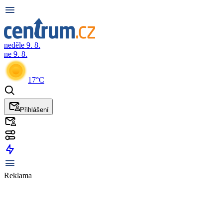
neděle 9. 8.
ne 9. 8.
17°C
Přihlášení
Reklama