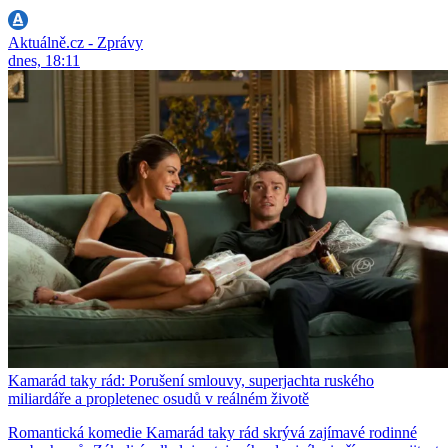
Aktuálně.cz - Zprávy
dnes, 18:11
Kamarád taky rád: Porušení smlouvy, superjachta ruského
miliardáře a propletenec osudů v reálném životě
Romantická komedie Kamarád taky rád skrývá zajímavé rodinné