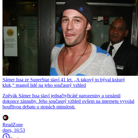
Sámer Issa ze SuperStar slaví 41 let. „A takový to býval krásný
kluk,“ reagují lidé na jeho současný vzhled
Zpěvák Sámer Issa slaví jednačtyřicáté narozeniny a oznámil
dokonce zásnuby. Jeho současný vzhled ovšem na internetu vyvolal
bouřlivou debatu o stopách minulosti.
ReadZone
dnes, 16:53