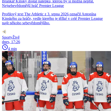
Brankář Kinský dostal nálepku, kterou by si možná nepřál.
Nejsebevědomější hráč Premier League
Profilový text The Athletic z 3. srpna 2026 označil Antonína
Kinského za hráče, vedle kterého je těžké v celé Premier League
najít někoho sebevědomějšího.
SportyŽivě
dnes, 17:26
4 min