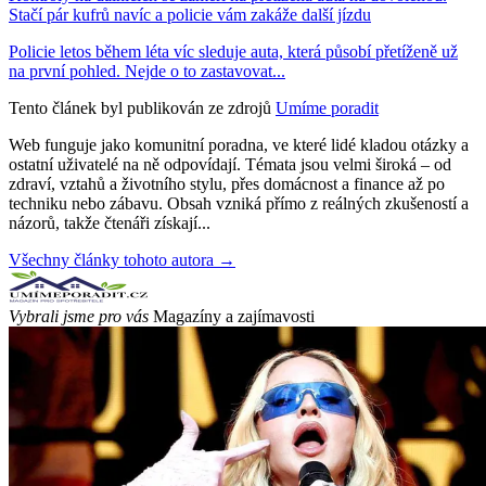
Stačí pár kufrů navíc a policie vám zakáže další jízdu
Policie letos během léta víc sleduje auta, která působí přetíženě už
na první pohled. Nejde o to zastavovat...
Tento článek byl publikován ze zdrojů
Umíme poradit
Web funguje jako komunitní poradna, ve které lidé kladou otázky a
ostatní uživatelé na ně odpovídají. Témata jsou velmi široká – od
zdraví, vztahů a životního stylu, přes domácnost a finance až po
techniku nebo zábavu. Obsah vzniká přímo z reálných zkušeností a
názorů, takže čtenáři získají...
Všechny články tohoto autora →
Vybrali jsme pro vás
Magazíny a zajímavosti