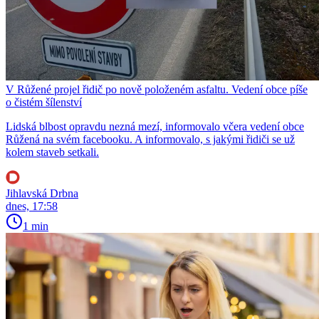
V Růžené projel řidič po nově položeném asfaltu. Vedení obce píše
o čistém šílenství
Lidská blbost opravdu nezná mezí, informovalo včera vedení obce
Růžená na svém facebooku. A informovalo, s jakými řidiči se už
kolem staveb setkali.
Jihlavská Drbna
dnes, 17:58
1 min