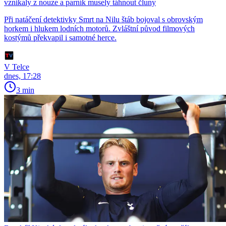
vznikaly z nouze a parník musely táhnout čluny
Při natáčení detektivky Smrt na Nilu štáb bojoval s obrovským
horkem i hlukem lodních motorů. Zvláštní původ filmových
kostýmů překvapil i samotné herce.
V Telce
dnes, 17:28
3 min