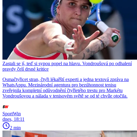
Zastali se jí, teď si sypou popel na hlavu. Vondroušová po odhalení
pravdy čelí drsné kritice
Osmačtyřicet stran, čtyři lékařští experti a jedna textová zpráva na
WhatsAppu. Mezinárodní agentura pro bezúhonnost tenisu
zveřejnila kompletní odůvodnění čtyřletého trestu pro Markétu
Vondroušovou a nálada v tenisovém světě se od té chvíle otočila.
SportWin
dnes, 18:11
2 min