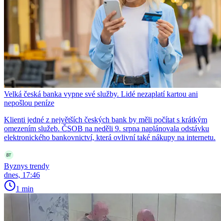
Velká česká banka vypne své služby. Lidé nezaplatí kartou ani
nepošlou peníze
Klienti jedné z největších českých bank by měli počítat s krátkým
omezením služeb. ČSOB na neděli 9. srpna naplánovala odstávku
elektronického bankovnictví, která ovlivní také nákupy na internetu.
Byznys trendy
dnes, 17:46
1 min