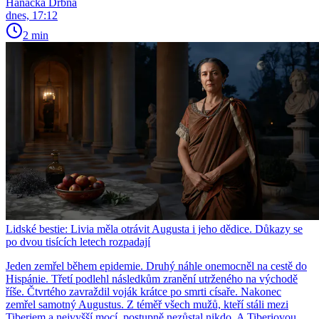
Hanácká Drbna
dnes, 17:12
2 min
Lidské bestie: Livia měla otrávit Augusta i jeho dědice. Důkazy se
po dvou tisících letech rozpadají
Jeden zemřel během epidemie. Druhý náhle onemocněl na cestě do
Hispánie. Třetí podlehl následkům zranění utrženého na východě
říše. Čtvrtého zavraždil voják krátce po smrti císaře. Nakonec
zemřel samotný Augustus. Z téměř všech mužů, kteří stáli mezi
Tiberiem a nejvyšší mocí, postupně nezůstal nikdo. A Tiberiovou