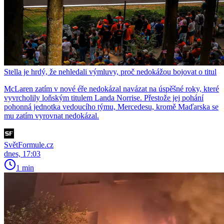
Stella je hrdý, že nehledali výmluvy, proč nedokážou bojovat o titul
McLaren zatím v nové éře nedokázal navázat na úspěšné roky, které
vyvrcholily loňským titulem Landa Norrise. Přestože jej pohání
pohonná jednotka vedoucího týmu, Mercedesu, kromě Maďarska se
mu zatím vyrovnat nedokázal.
SvětFormule.cz
dnes, 17:03
1 min