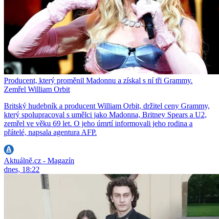
Producent, který proměnil Madonnu a získal s ní tři Grammy.
Zemřel William Orbit
Britský hudebník a producent William Orbit, držitel ceny Grammy,
který spolupracoval s umělci jako Madonna, Britney Spears a U2,
zemřel ve věku 69 let. O jeho úmrtí informovali jeho rodina a
přátelé, napsala agentura AFP.
Aktuálně.cz - Magazín
dnes, 18:22