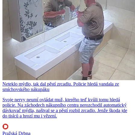
Neteklo mýdlo, tak dal pěstí zrcadlu. Policie hledá vandala ze
smíchovského nákupáku
Svoje nervy neumí ovládat muž, kterého teď kvůli tomu hledá
policie. Na záchodech nákupního centra nerozchodil automatický
dávkovač mýdla, naštval se a pěstí rozbil zrcadlo. Jenže škoda jde
do tisíců a hrozí mu i vězení.
Pražská Drbna