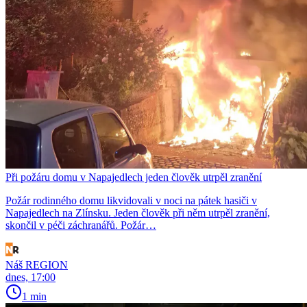
Při požáru domu v Napajedlech jeden člověk utrpěl zranění
Požár rodinného domu likvidovali v noci na pátek hasiči v
Napajedlech na Zlínsku. Jeden člověk při něm utrpěl zranění,
skončil v péči záchranářů. Požár…
Náš REGION
dnes, 17:00
1 min