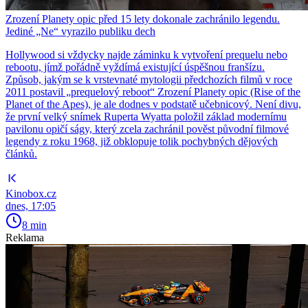
Zrození Planety opic před 15 lety dokonale zachránilo legendu.
Jediné „Ne“ vyrazilo publiku dech
Hollywood si vždycky najde záminku k vytvoření prequelu nebo
rebootu, jímž pořádně vyždímá existující úspěšnou franšízu.
Způsob, jakým se k vrstevnaté mytologii předchozích filmů v roce
2011 postavil „prequelový reboot“ Zrození Planety opic (Rise of the
Planet of the Apes), je ale dodnes v podstatě učebnicový. Není divu,
že první velký snímek Ruperta Wyatta položil základ modernímu
pavilonu opičí ságy, který zcela zachránil pověst původní filmové
legendy z roku 1968, již obklopuje tolik pochybných dějových
článků.
Kinobox.cz
dnes, 17:05
8 min
Reklama