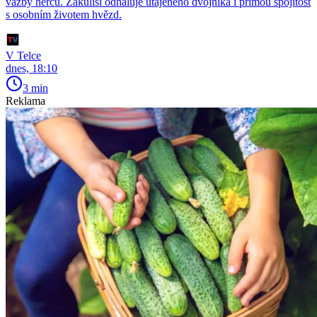
vazby herců. Zákulisí odhaluje utajeného dvojníka i přímou spojitost
s osobním životem hvězd.
V Telce
dnes, 18:10
3 min
Reklama