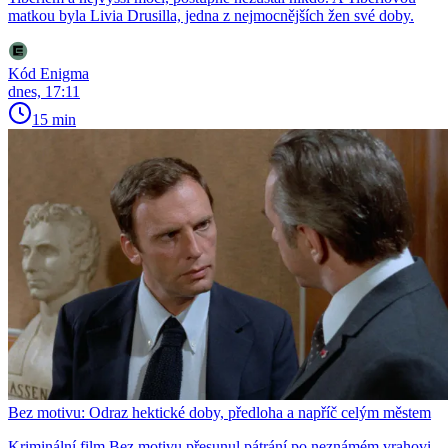
matkou byla Livia Drusilla, jedna z nejmocnějších žen své doby.
Kód Enigma
dnes, 17:11
15 min
Bez motivu: Odraz hektické doby, předloha a napříč celým městem
Kriminální film Bez motivu přesunul pátrání po neznámém vrahovi