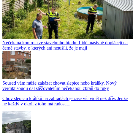
Nečekaná kontrola ze stavebního úřadu: Lidé masivně doplácejí na
černé stavby, o kterých ani netušili, že je mají
Soused vám může zakázat chovat slepice nebo králíky. Nový
verdikt soudu dal stěžovatelům nečekanou zbraň do ruky
Chov slepic a králíků na zahradách je zase víc vidět než dřív. Jenže
ne každý v okolí z toho má radost....