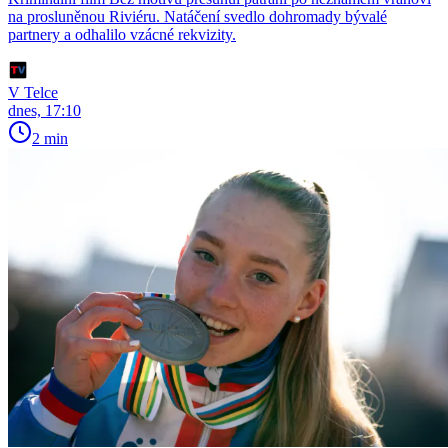
na prosluněnou Riviéru. Natáčení svedlo dohromady bývalé
partnery a odhalilo vzácné rekvizity.
V Telce
dnes, 17:10
2 min