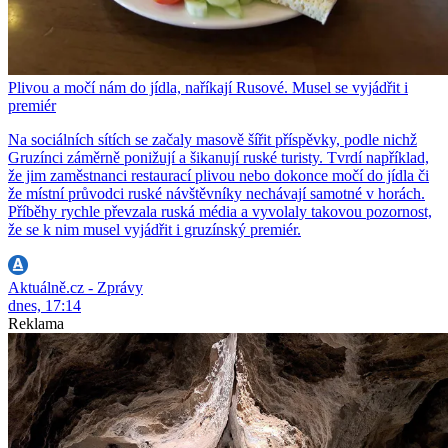
Plivou a močí nám do jídla, naříkají Rusové. Musel se vyjádřit i
premiér
Na sociálních sítích se začaly masově šířit příspěvky, podle nichž
Gruzínci záměrně ponižují a šikanují ruské turisty. Tvrdí například,
že jim zaměstnanci restaurací plivou nebo dokonce močí do jídla či
že místní průvodci ruské návštěvníky nechávají samotné v horách.
Příběhy rychle převzala ruská média a vyvolaly takovou pozornost,
že se k nim musel vyjádřit i gruzínský premiér.
Aktuálně.cz - Zprávy
dnes, 17:14
Reklama