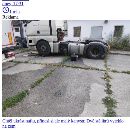
dnes, 17:31
1 min
Reklama
Chtěl ukrást naftu, přinesl si ale malý kanystr. Dvě stě litrů vyteklo
na zem