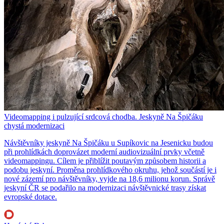
Videomapping i pulzující srdcová chodba. Jeskyně Na Špičáku
chystá modernizaci
Návštěvníky jeskyně Na Špičáku u Supíkovic na Jesenicku budou
při prohlídkách doprovázet moderní audiovizuální prvky včetně
videomappingu. Cílem je přiblížit poutavým způsobem historii a
podobu jeskyní. Proměna prohlídkového okruhu, jehož součástí je i
nové zázemí pro návštěvníky, vyjde na 18,6 milionu korun. Správě
jeskyní ČR se podařilo na modernizaci návštěvnické trasy získat
evropské dotace.