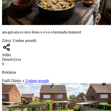
ani-gul-ani-sv-kov-letos-v-l-t-e-i-hromadn-featured
Zdroj
:
Umíme poradit
Sdílet
Denní
výzva
0
Reklama
Další články z
Umíme poradit