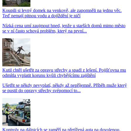
Koupili si levný domek na venkově, ale zapomněli na jednu věc.
Teď nemají pitnou vodu a dojíždění je ničí
Nízká cena umí zaujmout hned, jenže u starších domů mimo město
se v ní často schová problém, který na první...
Kutil chtěl ušetřit za opravu střechy a spadl z lešení. Pojišťovna mu
odmítla vyplatit korunu kvůli chybějícímu zajištění
Ušetřit se někdy nevyplatí, někdy až nepříjemně. Příběh muže který
se pustil do opravy střechy svépomocí to...
Kontroly na dálnicích se zaměří na přetížená auta na dovolenou.