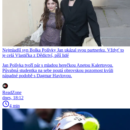
Nejmladší syn Bolka Polívky Jan ukázal svou partnerku. Vždyť to
je celá Vlastička z Dědictví, píší lidé
Jan Polívka tvoří pár s mladou herečkou Anetou Kalertovou.
Půvabná studentka na sebe poutá obrovskou pozornost kvůli
nápadné podobě s Dagmar Havlovou.
ReadZone
dnes, 18:12
4 min