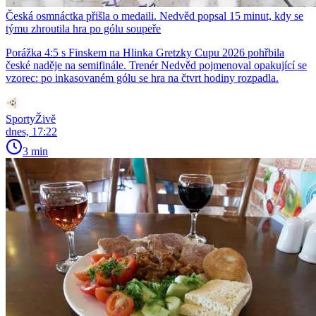
Česká osmnáctka přišla o medaili. Nedvěd popsal 15 minut, kdy se
týmu zhroutila hra po gólu soupeře
Porážka 4:5 s Finskem na Hlinka Gretzky Cupu 2026 pohřbila
české naděje na semifinále. Trenér Nedvěd pojmenoval opakující se
vzorec: po inkasovaném gólu se hra na čtvrt hodiny rozpadla.
SportyŽivě
dnes, 17:22
3 min