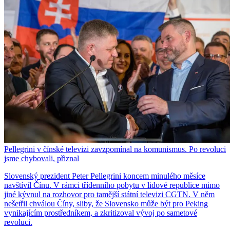
Pellegrini v čínské televizi zavzpomínal na komunismus. Po revoluci
jsme chybovali, přiznal
Slovenský prezident Peter Pellegrini koncem minulého měsíce
navštívil Čínu. V rámci třídenního pobytu v lidové republice mimo
jiné kývnul na rozhovor pro tamější státní televizi CGTN. V něm
nešetřil chválou Číny, sliby, že Slovensko může být pro Peking
vynikajícím prostředníkem, a zkritizoval vývoj po sametové
revoluci.