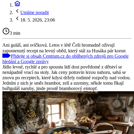
Umíme poradit
18. 5. 2026, 23:06
3 min
Ani guláš, ani svíčková. Letos v létě Češi hromadně oživují
zapomenutý recept na levný oběd, který stál za Husáka pár korun
Přidejte si obsah Centrum.cz do oblíbených zdrojů pro Google
hledání a Google zprávy
Jídlo levné, rychlé a pro spoustu lidí dost povědomé z dětství se
nenápadně vrací na stoly. Jak ceny potravin lezou nahoru, sahá se
znovu po receptech, které kdysi držely rodinné rozpočty nad vodou.
Jedním z nich je směs brambor, zelí a uzeniny, někde tomu říkají
buřtguláš naruby, jinde prostě bramborový eintopf.