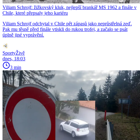
Viliam Schrojf: žižkovský kluk, nejlepší brankář MS 1962 a finále v
Chile, které přepsaly jeho kariéru
Viliam Schrojf odchytal v Chile pět zápasů jako neprůstřelná zeď.
Pak mu těsně před finále vtiskli do rukou trofej, a začalo se psát
úplně jiné vyprávění.
SportyŽivě
dnes, 18:03
3 min