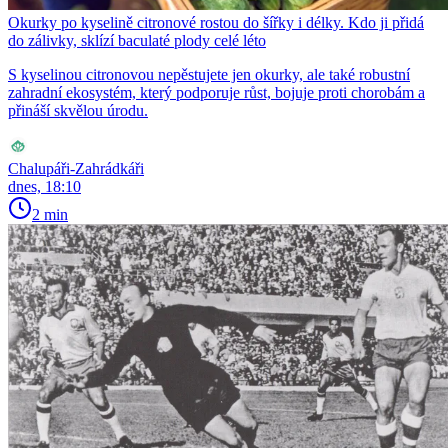
Okurky po kyselině citronové rostou do šířky i délky. Kdo ji přidá
do zálivky, sklízí baculaté plody celé léto
S kyselinou citronovou nepěstujete jen okurky, ale také robustní
zahradní ekosystém, který podporuje růst, bojuje proti chorobám a
přináší skvělou úrodu.
Chalupáři-Zahrádkáři
dnes, 18:10
2 min