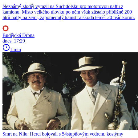
Neznámý zloděj vyrazil na Suchdolsku pro motorovou naftu z
kamionu. Místo velkého úlovku po něm však zůstalo přibližně 200
litrů nafty na zemi, zapomenutý kanistr a škoda téměř 20 tisíc korun.
Budějcká Drbna
dnes, 17:29
1 min
Smrt na Nilu: Herci bojovali s 54stupňovým vedrem, kostýmy