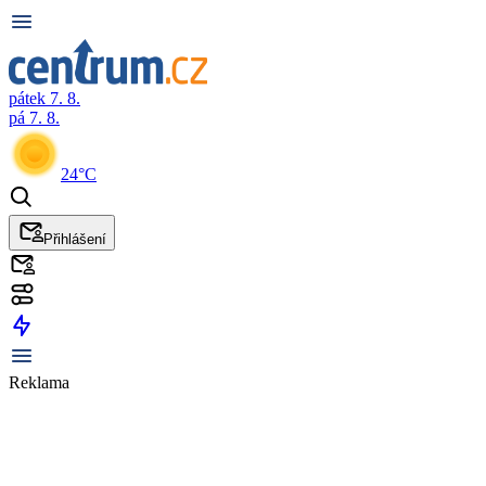
pátek 7. 8.
pá 7. 8.
24°C
Přihlášení
Reklama