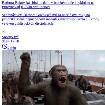
Barbora Bukovská sbírá medaile v horském kole i cyklokrosu.
Přirovnávají ji k van der Poelovi
Sedmnáctiletá Barbora Bukovská má za necelé dva roky na
juniorské scéně nejméně osm medailí z mistrovství světa a Evropy
ve dvou cyklistických disciplínách.
SportyŽivě
dnes, 17:10
4 min