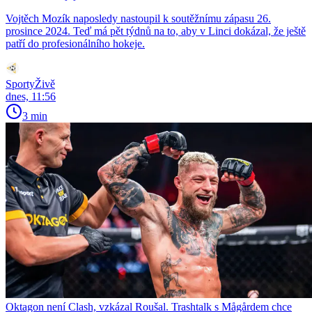
Vojtěch Mozík naposledy nastoupil k soutěžnímu zápasu 26.
prosince 2024. Teď má pět týdnů na to, aby v Linci dokázal, že ještě
patří do profesionálního hokeje.
SportyŽivě
dnes, 11:56
3 min
Oktagon není Clash, vzkázal Roušal. Trashtalk s Mågårdem chce