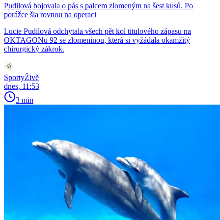
Pudilová bojovala o pás s palcem zlomeným na šest kusů. Po
porážce šla rovnou na operaci
Lucie Pudilová odchytala všech pět kol titulového zápasu na
OKTAGONu 92 se zlomeninou, která si vyžádala okamžitý
chirurgický zákrok.
SportyŽivě
dnes, 11:53
3 min