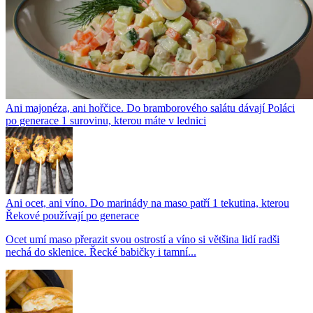
Ani majonéza, ani hořčice. Do bramborového salátu dávají Poláci
po generace 1 surovinu, kterou máte v lednici
Ani ocet, ani víno. Do marinády na maso patří 1 tekutina, kterou
Řekové používají po generace
Ocet umí maso přerazit svou ostrostí a víno si většina lidí radši
nechá do sklenice. Řecké babičky i tamní...