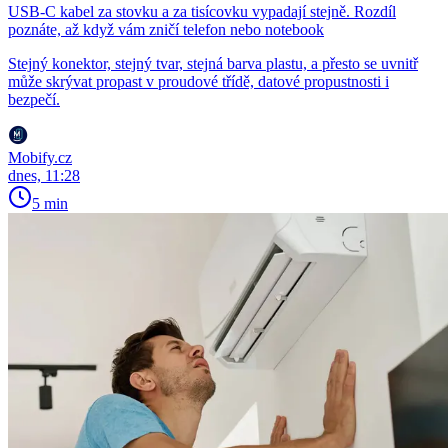
USB-C kabel za stovku a za tisícovku vypadají stejně. Rozdíl
poznáte, až když vám zničí telefon nebo notebook
Stejný konektor, stejný tvar, stejná barva plastu, a přesto se uvnitř
může skrývat propast v proudové třídě, datové propustnosti i
bezpečí.
Mobify.cz
dnes, 11:28
5 min