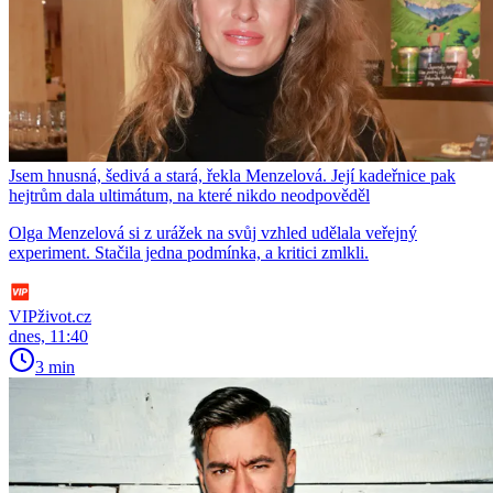
Jsem hnusná, šedivá a stará, řekla Menzelová. Její kadeřnice pak
hejtrům dala ultimátum, na které nikdo neodpověděl
Olga Menzelová si z urážek na svůj vzhled udělala veřejný
experiment. Stačila jedna podmínka, a kritici zmlkli.
VIPživot.cz
dnes, 11:40
3 min