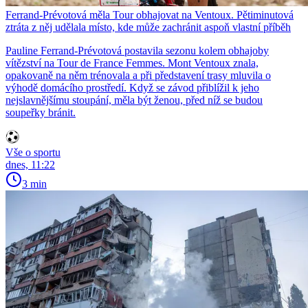
Ferrand-Prévotová měla Tour obhajovat na Ventoux. Pětiminutová
ztráta z něj udělala místo, kde může zachránit aspoň vlastní příběh
Pauline Ferrand-Prévotová postavila sezonu kolem obhajoby
vítězství na Tour de France Femmes. Mont Ventoux znala,
opakovaně na něm trénovala a při představení trasy mluvila o
výhodě domácího prostředí. Když se závod přiblížil k jeho
nejslavnějšímu stoupání, měla být ženou, před níž se budou
soupeřky bránit.
Vše o sportu
dnes, 11:22
3 min