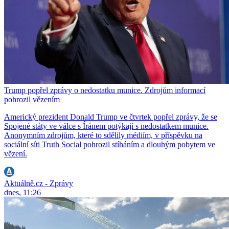
Trump popřel zprávy o nedostatku munice. Zdrojům informací
pohrozil vězením
Americký prezident Donald Trump ve čtvrtek popřel zprávy, že se
Spojené státy ve válce s Íránem potýkají s nedostatkem munice.
Anonymním zdrojům, které to sdělily médiím, v příspěvku na
sociální síti Truth Social pohrozil stíháním a dlouhým pobytem ve
vězení.
Aktuálně.cz - Zprávy
dnes, 11:26