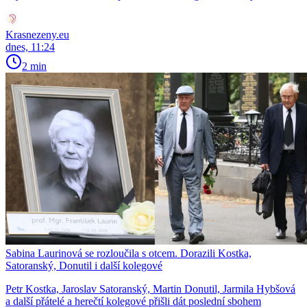
Krasnezeny.eu
dnes, 11:24
2 min
Sabina Laurinová se rozloučila s otcem. Dorazili Kostka,
Satoranský, Donutil i další kolegové
Petr Kostka, Jaroslav Satoranský, Martin Donutil, Jarmila Hybšová
a další přátelé a herečtí kolegové přišli dát poslední sbohem