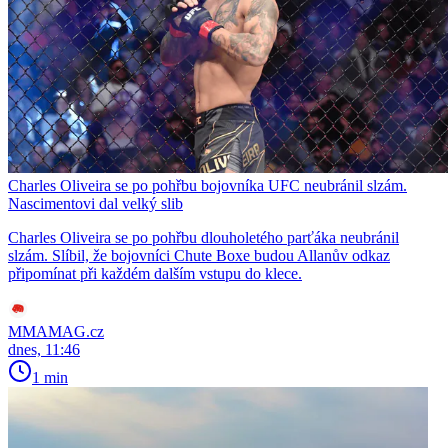
Charles Oliveira se po pohřbu bojovníka UFC neubránil slzám.
Nascimentovi dal velký slib
Charles Oliveira se po pohřbu dlouholetého parťáka neubránil
slzám. Slíbil, že bojovníci Chute Boxe budou Allanův odkaz
připomínat při každém dalším vstupu do klece.
MMAMAG.cz
dnes, 11:46
1 min