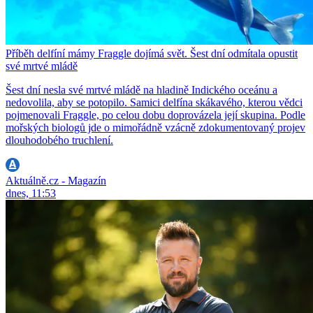
Příběh delfíní mámy Fraggle dojímá svět. Šest dní odmítala opustit
své mrtvé mládě
Šest dní nesla své mrtvé mládě na hladině Indického oceánu a
nedovolila, aby se potopilo. Samici delfína skákavého, kterou vědci
pojmenovali Fraggle, po celou dobu doprovázela její skupina. Podle
mořských biologů jde o mimořádně vzácně zdokumentovaný projev
dlouhodobého truchlení.
Aktuálně.cz - Magazín
dnes, 11:53