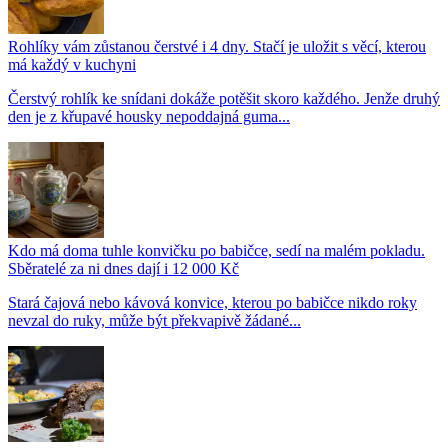
Rohlíky vám zůstanou čerstvé i 4 dny. Stačí je uložit s věcí, kterou
má každý v kuchyni
Čerstvý rohlík ke snídani dokáže potěšit skoro každého. Jenže druhý
den je z křupavé housky nepoddajná guma...
Kdo má doma tuhle konvičku po babičce, sedí na malém pokladu.
Sběratelé za ni dnes dají i 12 000 Kč
Stará čajová nebo kávová konvice, kterou po babičce nikdo roky
nevzal do ruky, může být překvapivě žádané...