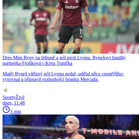
Dres Mini Ryny na tribuně a gól proti Lyonu. Rynešovi fandily
partnerka Frolíková i dcera Tonička
Matěj Ryneš vítězný gól Lyonu nedal, udělal něco cennějšího:
vyrovnal a připravil rozhodující branku Mercada.
SportyŽivě
dnes, 11:48
3 min