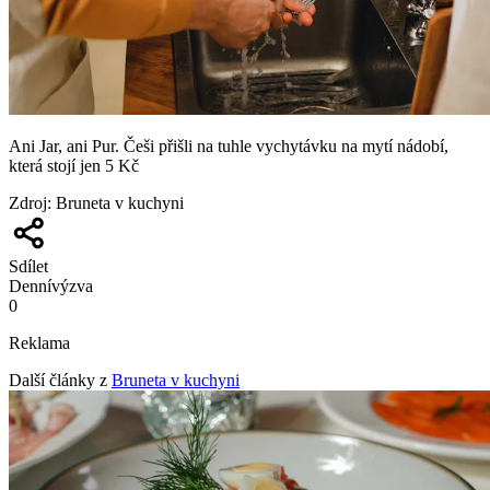
Ani Jar, ani Pur. Češi přišli na tuhle vychytávku na mytí nádobí,
která stojí jen 5 Kč
Zdroj
:
Bruneta v kuchyni
Sdílet
Denní
výzva
0
Reklama
Další články z
Bruneta v kuchyni