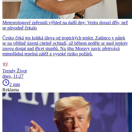
Meteorologové zpřesnili výhled na další dny: Vedra dorazí dřív, než
se původně čekalo
Česko čeká jen krátká úleva od tropických teplot. Zatímco v pátek
se na většině území citelně ochladí, už během neděle se mají teploty
znovu dostat nad třicet stupňů. Na jihu Moravy navíc přetrvává
mimořádná tepelná zátěž a vysoké riziko požárů.
Trendy Život
dnes, 11:27
2 min
Reklama