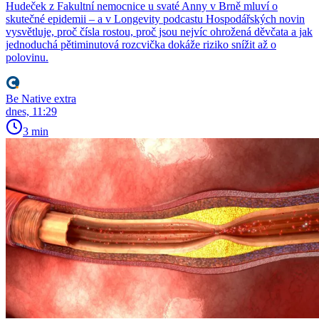
Hudeček z Fakultní nemocnice u svaté Anny v Brně mluví o
skutečné epidemii – a v Longevity podcastu Hospodářských novin
vysvětluje, proč čísla rostou, proč jsou nejvíc ohrožená děvčata a jak
jednoduchá pětiminutová rozcvička dokáže riziko snížit až o
polovinu.
Be Native extra
dnes, 11:29
3 min