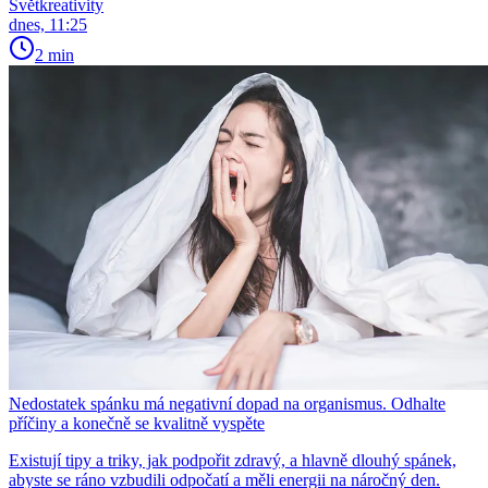
Světkreativity
dnes, 11:25
2 min
Nedostatek spánku má negativní dopad na organismus. Odhalte
příčiny a konečně se kvalitně vyspěte
Existují tipy a triky, jak podpořit zdravý, a hlavně dlouhý spánek,
abyste se ráno vzbudili odpočatí a měli energii na náročný den.