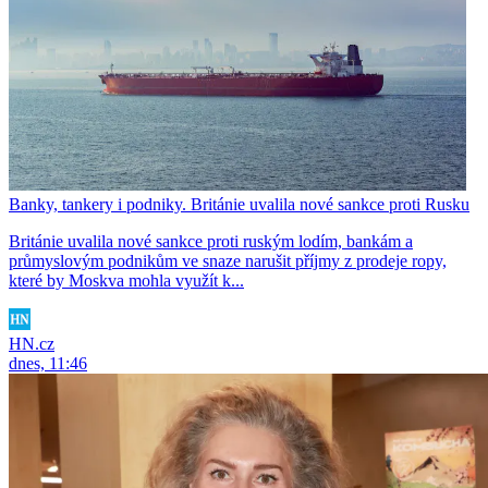
Banky, tankery i podniky. Británie uvalila nové sankce proti Rusku
Británie uvalila nové sankce proti ruským lodím, bankám a
průmyslovým podnikům ve snaze narušit příjmy z prodeje ropy,
které by Moskva mohla využít k...
HN.cz
dnes, 11:46