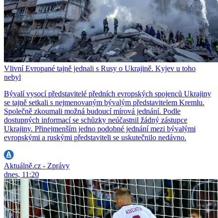
Vlivní Evropané tajně jednali s Rusy o Ukrajině. Kyjev u toho
nebyl
Bývalí vysocí představitelé předních evropských spojenců Ukrajiny
se tajně setkali s nejmenovaným bývalým představitelem Kremlu.
Společně zkoumali možná budoucí mírová jednání. Podle
dostupných informací se schůzky neúčastnil žádný zástupce
Ukrajiny. Přinejmenším jedno podobné jednání mezi bývalými
evropskými a ruskými představiteli se uskutečnilo nedávno.
Aktuálně.cz - Zprávy
dnes, 11:20