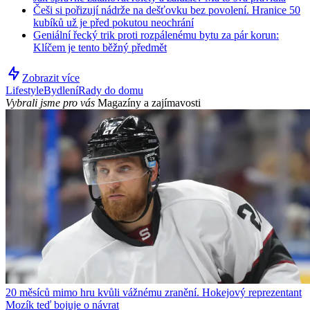
Češi si pořizují nádrže na dešťovku bez povolení. Hranice 50
kubíků už je před pokutou neochrání
Geniální řecký trik proti rozpálenému bytu za pár korun:
Klíčem je tento běžný předmět
Zobrazit více
Lifestyle
Bydlení
Rady do domu
Vybrali jsme pro vás
Magazíny a zajímavosti
20 měsíců mimo hru kvůli vážnému zranění. Hokejový reprezentant
Mozík teď bojuje o návrat