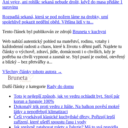
Ani vejce, ani rohlík: sekaná nebude drolit, když do masa přidáte 1
surovinu
Rozpadlá sekaná, která se pod nožem láme na drobky, umí
spolehlivě pokazit nedělní oběd. Většina lidí v tu...
Tento článek byl publikován ze zdrojů
Bruneta v kuchyni
Web nabízí autentický pohled na mateřství, rodinu, vztahy i
každodenní radosti a chaos, které k životu s dětmi patří. Najdete tu
články o výchově, zdraví, jídle, domácnosti i o chvílích, kdy je
potřeba na chvíli vypnout a zasmát se. Styl psaní je osobní, otevřený
a blízký – bez přetvářky a...
Všechny články tohoto autora →
Další články z kategorie
Rady do domu
Toto je nejlepší způsob, jak ve vedru ochladit byt. Stojí pár
korun a funguje 100%
Dokonalý trik proti vedru z Itálie. Na balkon pověsí mokré
látky a nepotřebují klimatizaci
Češi vysekávají klasické kuchyňské dřezy. Pořizují lepší
zařízení, které ušetří spoustu času i vody
Jak správně zatahovat rolety a žaluzie? Má to svá pravidla