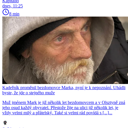
Kapitalio
dnes, 11:25
8 min
Kadeřník proměnil bezdomovce Marka, nyní je k nepoznání. Uhádli
byste, že jde o stejného muže
Muž jménem Mark je již několik let bezdomovcem a v Olsztyně zná
jeho osud každý obyvatel. Přestože žije na ulici již několik let, je
vždy velmi milý a přátelský. Také si velmi rád povídá s [...]...