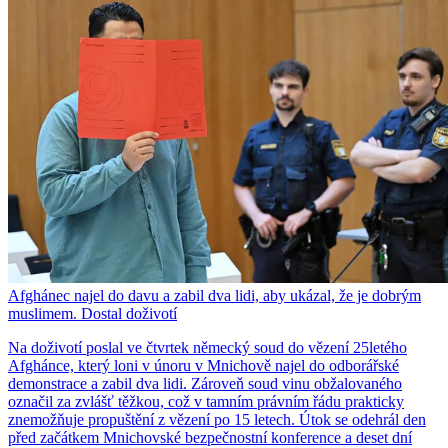
Afghánec najel do davu a zabil dva lidi, aby ukázal, že je dobrým
muslimem. Dostal doživotí
Na doživotí poslal ve čtvrtek německý soud do vězení 25letého
Afghánce, který loni v únoru v Mnichově najel do odborářské
demonstrace a zabil dva lidi. Zároveň soud vinu obžalovaného
označil za zvlášť těžkou, což v tamním právním řádu prakticky
znemožňuje propuštění z vězení po 15 letech. Útok se odehrál den
před začátkem Mnichovské bezpečnostní konference a deset dní