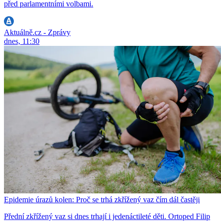
před parlamentními volbami.
Aktuálně.cz - Zprávy
dnes, 11:30
Epidemie úrazů kolen: Proč se trhá zkřížený vaz čím dál častěji
Přední zkřížený vaz si dnes trhají i jedenáctileté děti. Ortoped Filip