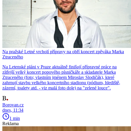
Na pražské Letné vrcholí přípravy na obří koncert zpěváka Marka
Ztraceného
Na Letenské pláni v Praze aktuálně finišují přípravné práce na
zítřejší velký koncert popového písničkáře a skladatele Marka
Ztraceného (foto; vlastním jménem Miroslav Slodičák), které
zahrnují stavbu velkého koncertního stadionu (pódium, hlediště,
zázemí, toalety atd. - viz malá foto dole) na "zelené louce".
Borovan.cz
dnes, 11:34
1 min
Reklama