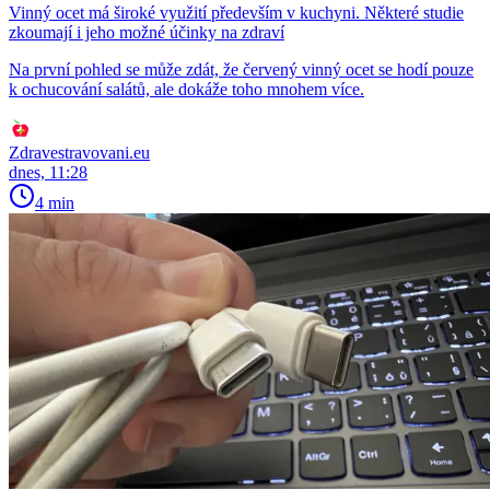
Vinný ocet má široké využití především v kuchyni. Některé studie
zkoumají i jeho možné účinky na zdraví
Na první pohled se může zdát, že červený vinný ocet se hodí pouze
k ochucování salátů, ale dokáže toho mnohem více.
Zdravestravovani.eu
dnes, 11:28
4 min