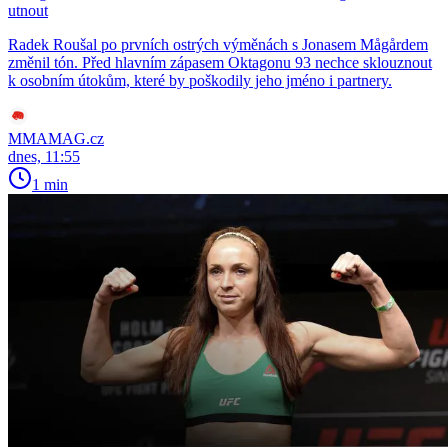
utnout
Radek Roušal po prvních ostrých výměnách s Jonasem Mågårdem
změnil tón. Před hlavním zápasem Oktagonu 93 nechce sklouznout
k osobním útokům, které by poškodily jeho jméno i partnery.
MMAMAG.cz
dnes, 11:55
1 min