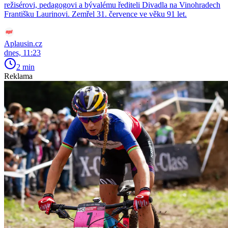
režisérovi, pedagogovi a bývalému řediteli Divadla na Vinohradech
Františku Laurinovi. Zemřel 31. července ve věku 91 let.
Aplausin.cz
dnes, 11:23
2 min
Reklama