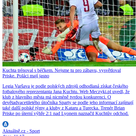
Kuchta trénoval s béčkem. Nejsme tu pro zábavu, vysvětloval
Priske. Poláci mají jasno
Legia Varšava je podle polských zdrojů odhodlaná získat českého
fotbalového reprezentanta Jana Kuchtu. Web Meczyki.pl uvedl, že
klub z hlavního města má nicméně tvrdou konkurenci. O
devětadvacetiletého útočníka Sparty se podle jeho informací zajímají
také další polské týmy a kluby z Kataru a Turecka. Trenér Brian
Priske po úterní výhře 2:1 nad Lyonem naznačil Kuchtův odchod.
Aktuálně.cz - Sport