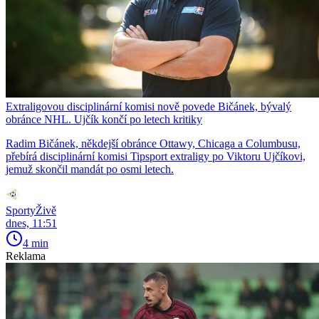
Extraligovou disciplinární komisi nově povede Bičánek, bývalý
obránce NHL. Ujčík končí po letech kritiky
Radim Bičánek, někdejší obránce Ottawy, Chicaga a Columbusu,
přebírá disciplinární komisi Tipsport extraligy po Viktoru Ujčíkovi,
jemuž skončil mandát po osmi letech.
SportyŽivě
dnes, 11:51
4 min
Reklama