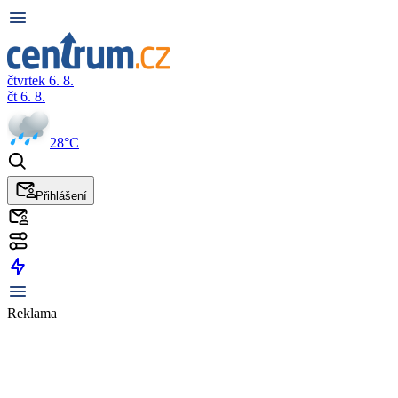
čtvrtek 6. 8.
čt 6. 8.
28°C
Přihlášení
Reklama