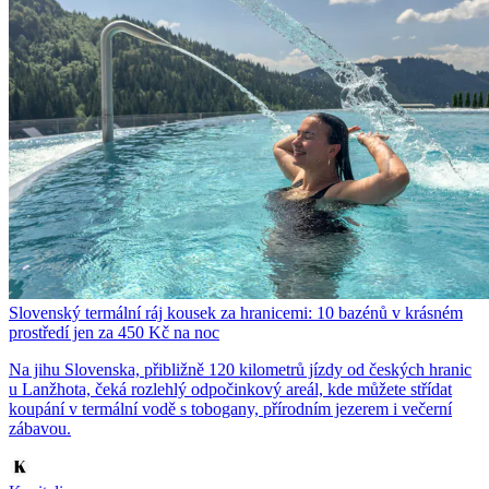
Slovenský termální ráj kousek za hranicemi: 10 bazénů v krásném
prostředí jen za 450 Kč na noc
Na jihu Slovenska, přibližně 120 kilometrů jízdy od českých hranic
u Lanžhota, čeká rozlehlý odpočinkový areál, kde můžete střídat
koupání v termální vodě s tobogany, přírodním jezerem i večerní
zábavou.