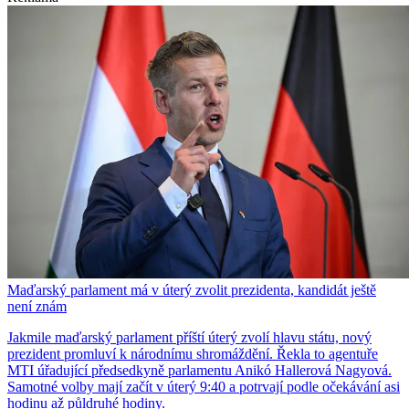
Maďarský parlament má v úterý zvolit prezidenta, kandidát ještě
není znám
Jakmile maďarský parlament příští úterý zvolí hlavu státu, nový
prezident promluví k národnímu shromáždění. Řekla to agentuře
MTI úřadující předsedkyně parlamentu Anikó Hallerová Nagyová.
Samotné volby mají začít v úterý 9:40 a potrvají podle očekávání asi
hodinu až půldruhé hodiny.