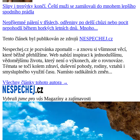
Slipy i trenýrky končí. Čeští muži se zamilovali do mnohem lepšího
spodního prádla
Nepříjemné pálení v tříslech, odřeniny po delší chůzi nebo pocit
nepohodlí během horkých letních dnů. Mnoho...
Tento článek byl publikován ze zdrojů
NESPECHEJ.cz
Nespechej.cz je pozvánka zpomalit – a znovu si všimnout věcí,
které běžně přehlížíme. Web nabízí inspiraci k jednoduššímu,
vědomějšímu životu, který není o výkonech, ale o rovnováze.
Témata se točí kolem zdraví, duševní pohody, rodiny, vztahů i
smysluplného využití času. Namísto radikálních změn...
Všechny články tohoto autora →
Vybrali jsme pro vás
Magazíny a zajímavosti