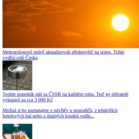
Meteorologové právě aktualizovali předpověď na srpen. Tohle
vyděsí celé Česko
Tenhle popelník stál za ČSSR na každém rohu. Teď jej sběratelé
vykupují za cca 3 000 Kč
Možná si ho pamatujete z návštěv u prarodičů, z tehdejších
hotelových hal nebo z útulných koutků vedle...