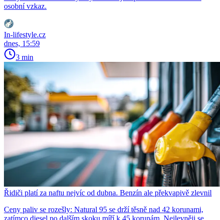
osobní vzkaz.
In-lifestyle.cz
dnes, 15:59
3 min
Řidiči platí za naftu nejvíc od dubna. Benzín ale překvapivě zlevnil
Ceny paliv se rozešly: Natural 95 se drží těsně nad 42 korunami,
zatímco diesel po dalším skoku míří k 45 korunám. Nejlevněji se