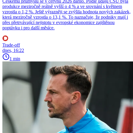
Českému průmyslu se v červnu 2026 dařilo. Podle údajů ČSÚ byla
produkce meziročně reálně vyšší o 4 % a ve srovnání s květnem
vzrostla o 1,2 %. Ještě výrazněji se zvýšila hodnota nových zakázek,
která meziročně vzrostla o 13,1 %. To naznačuje, že podniky mají i
přes přetrvávající nejistotu v evropské ekonomice zajištěnou
poptávku i pro další měsíce.
Trade-off
dnes, 16:22
1 min