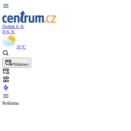
čtvrtek 6. 8.
čt 6. 8.
31°C
Přihlášení
Reklama