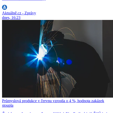
Aktuálně.cz - Zprávy
dnes, 16:23
Průmyslová produkce v červnu vzrostla o 4 %, hodnota zakázek
stoupla