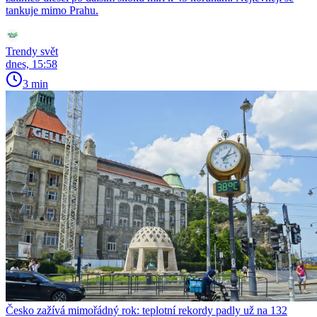
tankuje mimo Prahu.
Trendy svět
dnes, 15:58
3 min
Česko zažívá mimořádný rok: teplotní rekordy padly už na 132