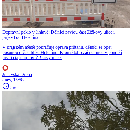
Dopravní peklo v Jihlavě: Dělníci zavřou část Žižkovy ulice i
příjezd od Helenína
V krajském městě pokračuje oprava průtahu, dělníci se opět
posunou o část blíže Helenínu. Kromě toho začne hned v pondělí
první etapa oprav Žižkovy ulice.
Jihlavská Drbna
dnes, 15:58
2 min