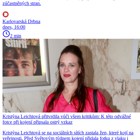
zúčastněných stran.
Karlovarská Drbna
dnes, 16:00
2 min
Kristýna Leichtová přitvrdila vůči všem kritikům: K této odvážné
fotce při kojení připsala ostrý vzkaz
Kristýna Leichtová se na sociálních sítích zastala žen, které kojí na
veřejnosti. Před Světovým týdnem kojení přidala fotku z vlaku i