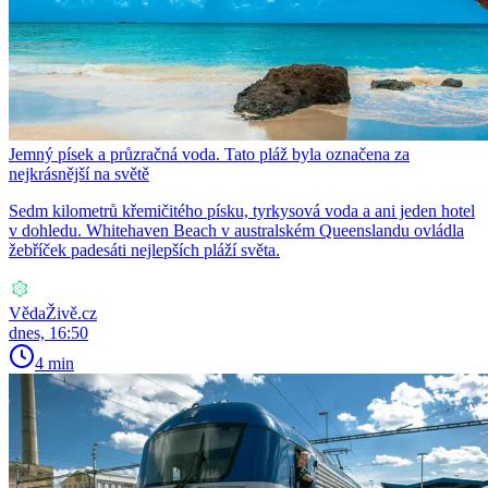
Jemný písek a průzračná voda. Tato pláž byla označena za
nejkrásnější na světě
Sedm kilometrů křemičitého písku, tyrkysová voda a ani jeden hotel
v dohledu. Whitehaven Beach v australském Queenslandu ovládla
žebříček padesáti nejlepších pláží světa.
VědaŽivě.cz
dnes, 16:50
4 min