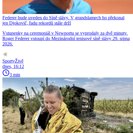
Federer bude uveden do Síně slávy. V grandslamech ho překonal
jen Djokovič, řadu rekordů stále drží
Vstupenky na ceremoniál v Newportu se vyprodaly za dvě minuty.
Roger Federer vstoupí do Mezinárodní tenisové síně slávy 29. srpna
2026.
SportyŽivě
dnes, 16:12
3 min