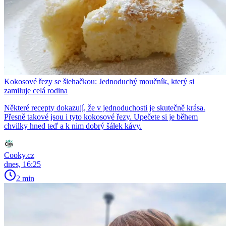
Kokosové řezy se šlehačkou: Jednoduchý moučník, který si
zamiluje celá rodina
Některé recepty dokazují, že v jednoduchosti je skutečně krása.
Přesně takové jsou i tyto kokosové řezy. Upečete si je během
chvilky hned teď a k nim dobrý šálek kávy.
Cooky.cz
dnes, 16:25
2 min