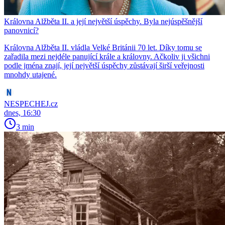
Královna Alžběta II. a její největší úspěchy. Byla nejúspěšnější
panovnicí?
Královna Alžběta II. vládla Velké Británii 70 let. Díky tomu se
zařadila mezi nejdéle panující krále a královny. Ačkoliv ji všichni
podle jména znají, její největší úspěchy zůstávají širší veřejnosti
mnohdy utajené.
NESPECHEJ.cz
dnes, 16:30
3 min