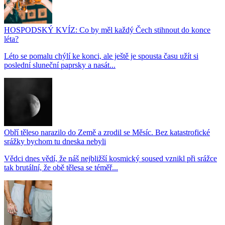
HOSPODSKÝ KVÍZ: Co by měl každý Čech stihnout do konce
léta?
Léto se pomalu chýlí ke konci, ale ještě je spousta času užít si
poslední sluneční paprsky a nasát...
Obří těleso narazilo do Země a zrodil se Měsíc. Bez katastrofické
srážky bychom tu dneska nebyli
Vědci dnes vědí, že náš nejbližší kosmický soused vznikl při srážce
tak brutální, že obě tělesa se téměř...