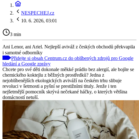
NESPECHEJ.cz
10. 6. 2026, 03:01
3 min
Ani Lenor, ani Ariel. Nejlepší aviváž z českých obchodů překvapila
i samotné odborníky
Přidejte si obsah Centrum.cz do oblíbených zdrojů pro Google
hledání a Google zprávy
Chcete pro své děti dokonale měkké prádlo bez alergií, ale bojíte se
chemického koktejlu z běžných prostředků? Jedna z
nejoblíbenějších ekologických aviváží na českém trhu slibuje
revoluci v šetrnosti a pyšní se prestižními tituly. Jenže i ten
nejšetrnější pomocník skrývá nečekané háčky, o kterých většina
domácností netuší.