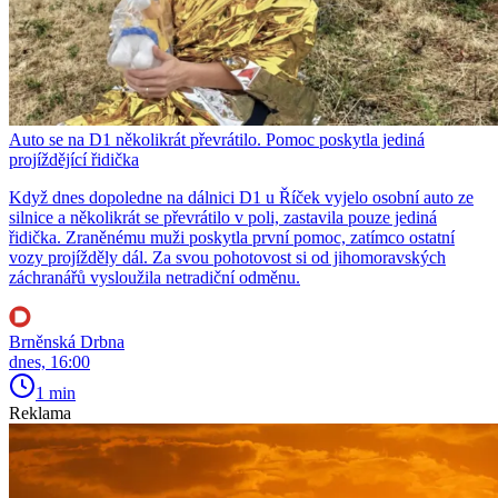
Auto se na D1 několikrát převrátilo. Pomoc poskytla jediná
projíždějící řidička
Když dnes dopoledne na dálnici D1 u Říček vyjelo osobní auto ze
silnice a několikrát se převrátilo v poli, zastavila pouze jediná
řidička. Zraněnému muži poskytla první pomoc, zatímco ostatní
vozy projížděly dál. Za svou pohotovost si od jihomoravských
záchranářů vysloužila netradiční odměnu.
Brněnská Drbna
dnes, 16:00
1 min
Reklama