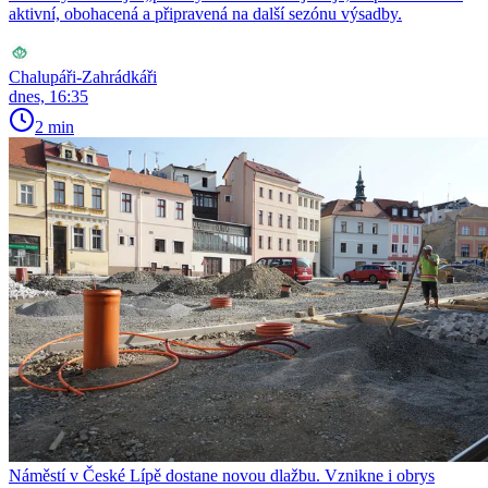
aktivní, obohacená a připravená na další sezónu výsadby.
Chalupáři-Zahrádkáři
dnes, 16:35
2 min
Náměstí v České Lípě dostane novou dlažbu. Vznikne i obrys