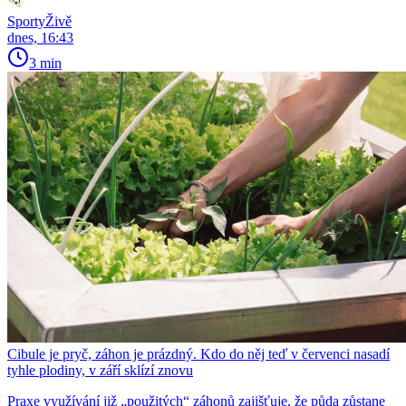
SportyŽivě
dnes, 16:43
3 min
Cibule je pryč, záhon je prázdný. Kdo do něj teď v červenci nasadí
tyhle plodiny, v září sklízí znovu
Praxe využívání již „použitých“ záhonů zajišťuje, že půda zůstane