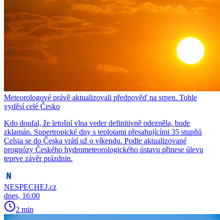
Meteorologové právě aktualizovali předpověď na srpen. Tohle
vyděsí celé Česko
Kdo doufal, že letošní vlna veder definitivně odezněla, bude
zklamán. Supertropické dny s teplotami přesahujícími 35 stupňů
Celsia se do Česka vrátí už o víkendu. Podle aktualizované
prognózy Českého hydrometeorologického ústavu přinese úlevu
teprve závěr prázdnin.
NESPECHEJ.cz
dnes, 16:00
2 min