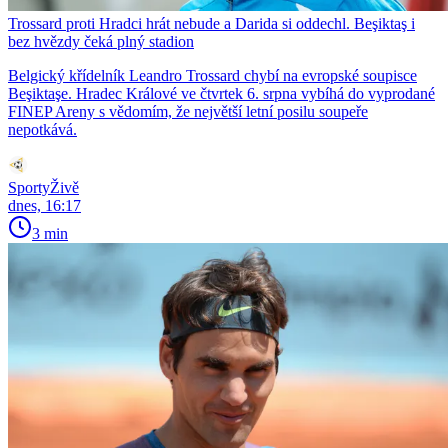
Trossard proti Hradci hrát nebude a Darida si oddechl. Beşiktaş i
bez hvězdy čeká plný stadion
Belgický křídelník Leandro Trossard chybí na evropské soupisce
Beşiktaşe. Hradec Králové ve čtvrtek 6. srpna vybíhá do vyprodané
FINEP Areny s vědomím, že největší letní posilu soupeře
nepotkává.
SportyŽivě
dnes, 16:17
3 min