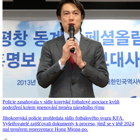
Policie zasahovala v sídle korejské fotbalové asociace kvůli
podezření kolem jmenování trenéra národního týmu
Jihokorejská policie prohledala sídlo fotbalového svazu KFA.
Vyšetřovatelé zajišťovali dokumenty k procesu, jímž se v létě 2024
stal trenérem reprezentace Hong Mjong-po.