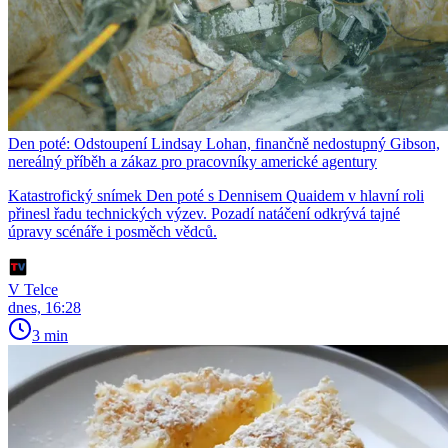
Den poté: Odstoupení Lindsay Lohan, finančně nedostupný Gibson,
nereálný příběh a zákaz pro pracovníky americké agentury
Katastrofický snímek Den poté s Dennisem Quaidem v hlavní roli
přinesl řadu technických výzev. Pozadí natáčení odkrývá tajné
úpravy scénáře i posměch vědců.
V Telce
dnes, 16:28
3 min