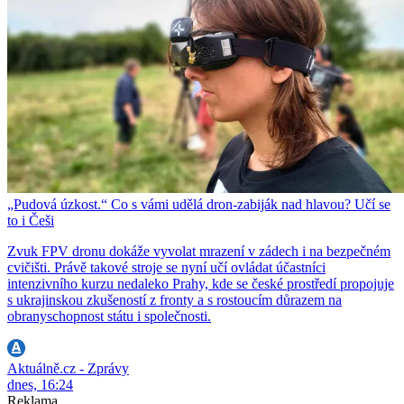
„Pudová úzkost.“ Co s vámi udělá dron-zabiják nad hlavou? Učí se
to i Češi
Zvuk FPV dronu dokáže vyvolat mrazení v zádech i na bezpečném
cvičišti. Právě takové stroje se nyní učí ovládat účastníci
intenzivního kurzu nedaleko Prahy, kde se české prostředí propojuje
s ukrajinskou zkušeností z fronty a s rostoucím důrazem na
obranyschopnost státu i společnosti.
Aktuálně.cz - Zprávy
dnes, 16:24
Reklama