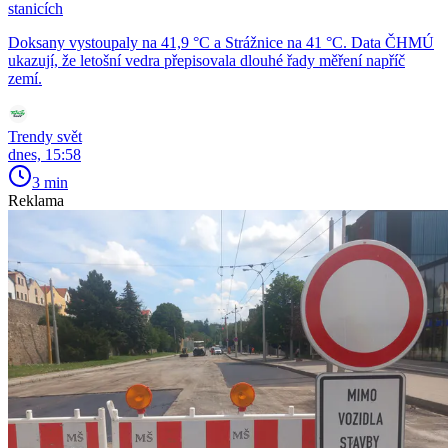
stanicích
Doksany vystoupaly na 41,9 °C a Strážnice na 41 °C. Data ČHMÚ
ukazují, že letošní vedra přepisovala dlouhé řady měření napříč
zemí.
Trendy svět
dnes, 15:58
3 min
Reklama