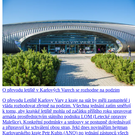
O převodu letiště v Karlových Varech se rozhodne na podzim
O převodu Letiště Karlovy Vary z kraje na stát by měli zastupitelé i
vláda rozhodovat zřejmě na podzim. Všechna jednání zatím směřují
k tomu, aby krajské letiště mohla od začátku příštího roku spravovat
armáda prostřednictvím státního podniku LOM (Letecké opravny
Malešice). Konkrétní podmínky a smlouvy se postupně dojednávají
a připravují ke schválení obou stran, řekl dnes novinářům hejtman
Karlovarského kraje Petr Kubis (ANO) po jednání zástupců všech