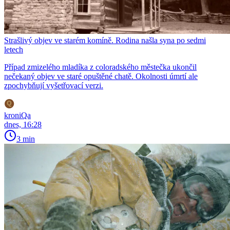
Strašlivý objev ve starém komíně. Rodina našla syna po sedmi
letech
Případ zmizelého mladíka z coloradského městečka ukončil
nečekaný objev ve staré opuštěné chatě. Okolnosti úmrtí ale
zpochybňují vyšetřovací verzi.
kroniQa
dnes, 16:28
3 min