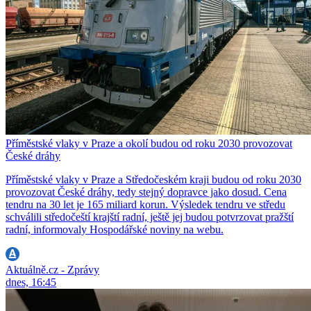
Příměstské vlaky v Praze a okolí budou od roku 2030 provozovat
České dráhy
Příměstské vlaky v Praze a Středočeském kraji budou od roku 2030
provozovat České dráhy, tedy stejný dopravce jako dosud. Cena
tendru na 30 let je 165 miliard korun. Výsledek tendru ve středu
schválili středočeští krajští radní, ještě jej budou potvrzovat pražští
radní, informovaly Hospodářské noviny na webu.
Aktuálně.cz - Zprávy
dnes, 16:45