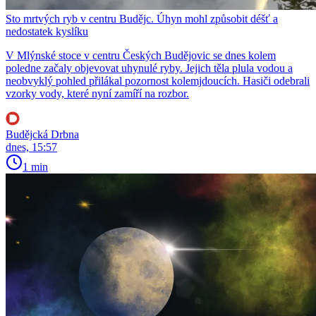
Sto mrtvých ryb v centru Budějc. Úhyn mohl způsobit déšť a
nedostatek kyslíku
V Mlýnské stoce v centru Českých Budějovic se dnes kolem
poledne začaly objevovat uhynulé ryby. Jejich těla plula vodou a
neobvyklý pohled přilákal pozornost kolemjdoucích. Hasiči odebrali
vzorky vody, které nyní zamíří na rozbor.
Budějcká Drbna
dnes, 15:57
1 min