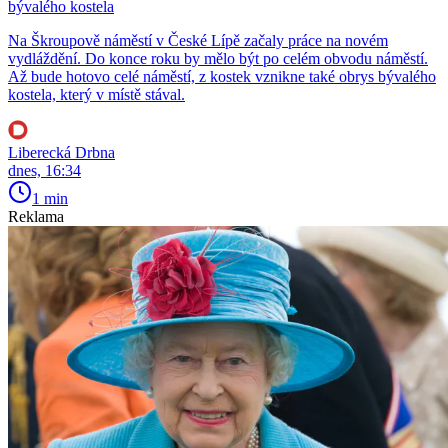
bývalého kostela
Na Škroupově náměstí v České Lípě začaly práce na novém
vydláždění. Do konce roku by mělo být po celém obvodu náměstí.
Až bude hotovo celé náměstí, z kostek vznikne také obrys bývalého
kostela, který v místě stával.
Liberecká Drbna
dnes, 16:34
1 min
Reklama