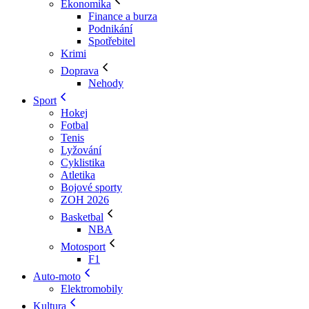
Ekonomika
Finance a burza
Podnikání
Spotřebitel
Krimi
Doprava
Nehody
Sport
Hokej
Fotbal
Tenis
Lyžování
Cyklistika
Atletika
Bojové sporty
ZOH 2026
Basketbal
NBA
Motosport
F1
Auto-moto
Elektromobily
Kultura