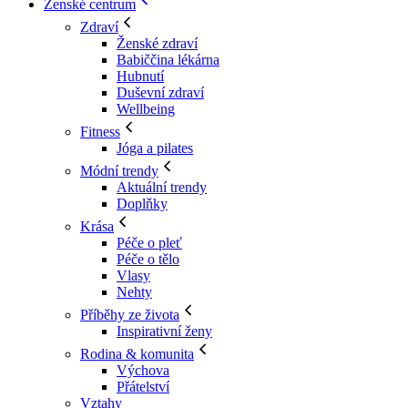
Ženské centrum
Zdraví
Ženské zdraví
Babiččina lékárna
Hubnutí
Duševní zdraví
Wellbeing
Fitness
Jóga a pilates
Módní trendy
Aktuální trendy
Doplňky
Krása
Péče o pleť
Péče o tělo
Vlasy
Nehty
Příběhy ze života
Inspirativní ženy
Rodina & komunita
Výchova
Přátelství
Vztahy