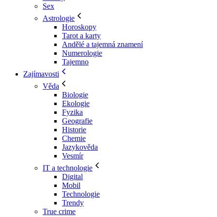
Sex
Astrologie
Horoskopy
Tarot a karty
Andělé a tajemná znamení
Numerologie
Tajemno
Zajímavosti
Věda
Biologie
Ekologie
Fyzika
Geografie
Historie
Chemie
Jazykověda
Vesmír
IT a technologie
Digital
Mobil
Technologie
Trendy
True crime