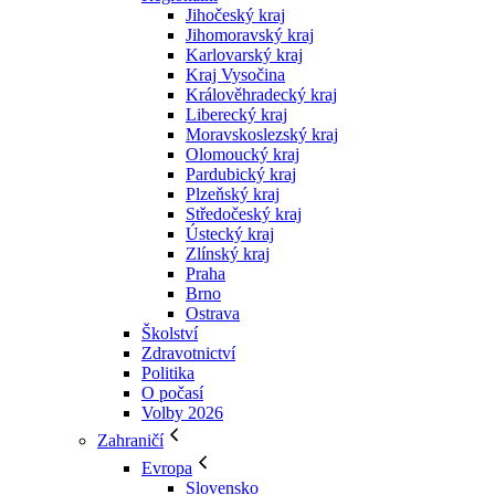
Jihočeský kraj
Jihomoravský kraj
Karlovarský kraj
Kraj Vysočina
Králověhradecký kraj
Liberecký kraj
Moravskoslezský kraj
Olomoucký kraj
Pardubický kraj
Plzeňský kraj
Středočeský kraj
Ústecký kraj
Zlínský kraj
Praha
Brno
Ostrava
Školství
Zdravotnictví
Politika
O počasí
Volby 2026
Zahraničí
Evropa
Slovensko