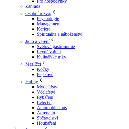
Pro hospodyňky
Zahrada
Osobní rozvoj
Psychologie
Management
Kariéra
Spiritualita a náboženství
Jídlo a vaření
Světová gastronomie
Levné vaření
Kulinářské triky
Mazlíčci
Kočky
Pejskové
Hobby
Modelářství
Včelařství
Rybaření
Letectví
Automobilismus
Adrenalin
Sběratelství
Houbaření