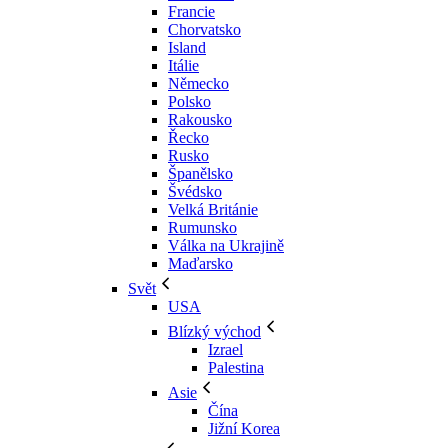
Francie
Chorvatsko
Island
Itálie
Německo
Polsko
Rakousko
Řecko
Rusko
Španělsko
Švédsko
Velká Británie
Rumunsko
Válka na Ukrajině
Maďarsko
Svět
USA
Blízký východ
Izrael
Palestina
Asie
Čína
Jižní Korea