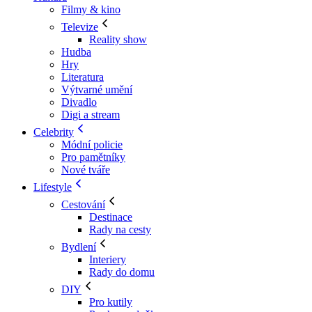
Filmy & kino
Televize
Reality show
Hudba
Hry
Literatura
Výtvarné umění
Divadlo
Digi a stream
Celebrity
Módní policie
Pro pamětníky
Nové tváře
Lifestyle
Cestování
Destinace
Rady na cesty
Bydlení
Interiery
Rady do domu
DIY
Pro kutily