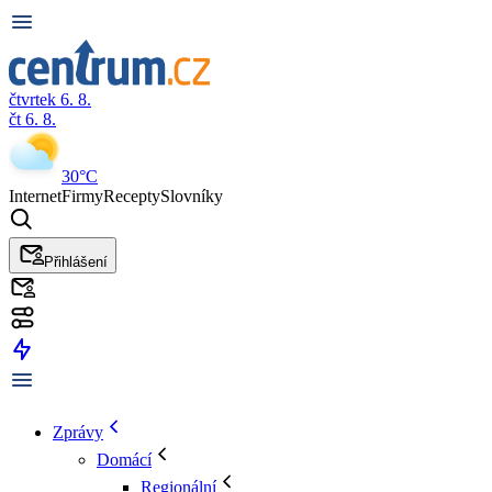
čtvrtek 6. 8.
čt 6. 8.
30°C
Internet
Firmy
Recepty
Slovníky
Přihlášení
Zprávy
Domácí
Regionální