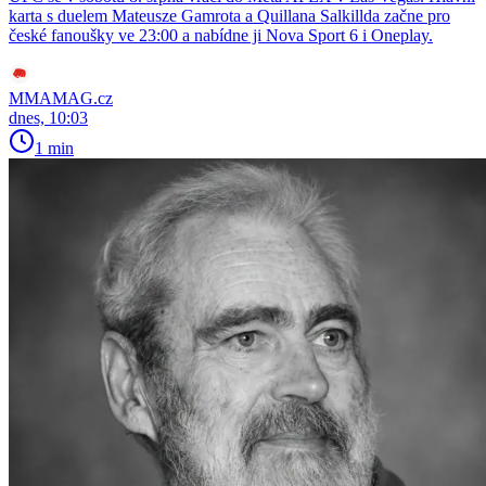
karta s duelem Mateusze Gamrota a Quillana Salkillda začne pro
české fanoušky ve 23:00 a nabídne ji Nova Sport 6 i Oneplay.
MMAMAG.cz
dnes, 10:03
1 min