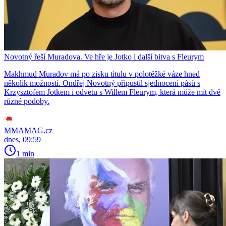
Novotný řeší Muradova. Ve hře je Jotko i další bitva s Fleurym
Makhmud Muradov má po zisku titulu v polotěžké váze hned
několik možností. Ondřej Novotný připustil sjednocení pásů s
Krzysztofem Jotkem i odvetu s Willem Fleurym, která může mít dvě
různé podoby.
MMAMAG.cz
dnes, 09:59
1 min