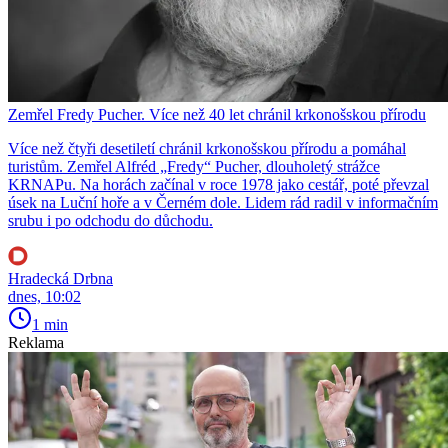
Zemřel Fredy Pucher. Více než 40 let chránil krkonošskou přírodu
Více než čtyři desetiletí chránil krkonošskou přírodu a pomáhal
turistům. Zemřel Alfréd „Fredy“ Pucher, dlouholetý strážce
KRNAPu. Na horách začínal v roce 1978 jako cestář, poté převzal
úsek na Luční hoře a v Černém dole. Lidem rád radil v informačním
srubu i po odchodu do důchodu.
Hradecká Drbna
dnes, 10:02
1 min
Reklama