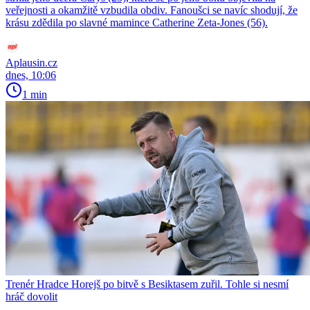
veřejnosti a okamžitě vzbudila obdiv. Fanoušci se navíc shodují, že
krásu zdědila po slavné mamince Catherine Zeta-Jones (56).
Aplausin.cz
dnes, 10:06
1 min
Trenér Hradce Horejš po bitvě s Besiktasem zuřil. Tohle si nesmí
hráč dovolit