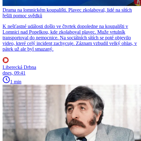
Drama na lomnickém koupališti. Plavec zkolaboval, lidé na sítích
řešili pomoc svědků
K nešťastné události došlo ve čtvrtek dopoledne na koupališti v
Lomnici nad Popelkou, kde zkolaboval plavec. Muže vrtulník
transportoval do nemocnice. Na sociálních sítích se poté objevilo
video, které celý incident zachycuje. Záznam vzbudil velký ohlas, v
pátek už ale byl smazaný.
Liberecká Drbna
dnes, 09:41
1 min