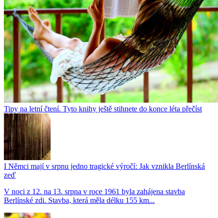
Tipy na letní čtení. Tyto knihy ještě stihnete do konce léta přečíst
I Němci mají v srpnu jedno tragické výročí: Jak vznikla Berlínská
zeď
V noci z 12. na 13. srpna v roce 1961 byla zahájena stavba
Berlínské zdi. Stavba, která měla délku 155 km...