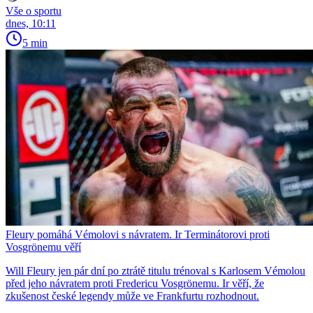
Vše o sportu
dnes, 10:11
5 min
Fleury pomáhá Vémolovi s návratem. Ir Terminátorovi proti
Vosgrönemu věří
Will Fleury jen pár dní po ztrátě titulu trénoval s Karlosem Vémolou
před jeho návratem proti Fredericu Vosgrönemu. Ir věří, že
zkušenost české legendy může ve Frankfurtu rozhodnout.