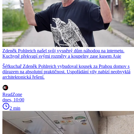
Zdeněk Pohlreich našel svůj vysněný dům náhodou na internetu.
Kuchyně překvapí svými rozměry a koupelny zase kusem Asie
Šéfkuchař Zdeněk Pohlreich vybudoval kousek za Prahou domov s
důrazem na absolutní praktičnost. Uspořádání vily nabízí neobvyklá
architektonická řešení.
ReadZone
dnes, 10:00
2 min