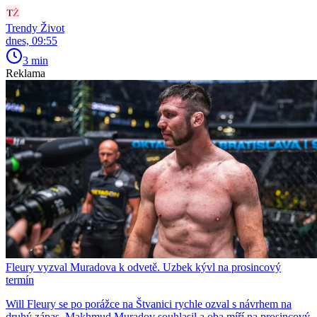
Trendy Život
dnes, 09:55
3 min
Reklama
Fleury vyzval Muradova k odvetě. Uzbek kývl na prosincový
termín
Will Fleury se po porážce na Štvanici rychle ozval s návrhem na
druhý zápas. Makhmud Muradov souhlasil a oba míří na prosincový