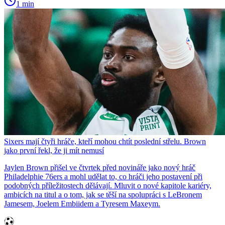
1 min
Sixers mají čtyři hráče, kteří mohou chtít poslední střelu. Brown
jako první řekl, že ji mít nemusí
Jaylen Brown přišel ve čtvrtek před novináře jako nový hráč
Philadelphie 76ers a mohl udělat to, co hráči jeho postavení při
podobných příležitostech dělávají. Mluvit o nové kapitole kariéry,
ambicích na titul a o tom, jak se těší na spolupráci s LeBronem
Jamesem, Joelem Embiidem a Tyresem Maxeym.