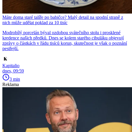
Máte doma staré talíře po babičce? Malý detail na spodní straně z
nich může udělat poklad za 10 tisíc
Modrobílý porcelán býval ozdobou svátečního stolu i prosklené
kredence našich předků. Dnes se kolem starého cibuláku objevují
zprávy o částkách v řádu tisíců korun, skutečnost je však o poznání
pestřejší.
Kapitalio
dnes, 09:59
3 min
Reklama