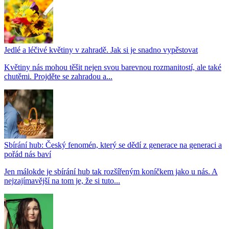
Jedlé a léčivé květiny v zahradě. Jak si je snadno vypěstovat
Květiny nás mohou těšit nejen svou barevnou rozmanitostí, ale také
chutěmi. Projděte se zahradou a...
Sbírání hub: Český fenomén, který se dědí z generace na generaci a
pořád nás baví
Jen málokde je sbírání hub tak rozšířeným koníčkem jako u nás. A
nejzajímavější na tom je, že si tuto...