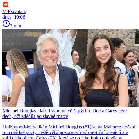
VIPživot.cz
dnes, 10:06
3 min
Michael Douglas ukázal svou největší pýchu: Dcera Carys bere
dech, oči zdědila po slavné matce
Hollywoodský velikán Michael Douglas (81) se na Mallorce dočkal
mimořádné pocty. Ještě větší pozornost než prestižní ocenění ale
strhla jeho dcera Carys (23), která se po jeho boku objevila na