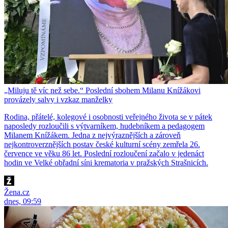
„Miluju tě víc než sebe.“ Poslední sbohem Milanu Knížákovi
provázely salvy i vzkaz manželky
Rodina, přátelé, kolegové i osobnosti veřejného života se v pátek
naposledy rozloučili s výtvarníkem, hudebníkem a pedagogem
Milanem Knížákem. Jedna z nejvýraznějších a zároveň
nejkontroverznějších postav české kulturní scény zemřela 26.
července ve věku 86 let. Poslední rozloučení začalo v jedenáct
hodin ve Velké obřadní síni krematoria v pražských Strašnicích.
Žena.cz
dnes, 09:59