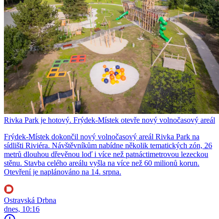
Rivka Park je hotový. Frýdek-Místek otevře nový volnočasový areál
Frýdek-Místek dokončil nový volnočasový areál Rivka Park na
sídlišti Riviéra. Návštěvníkům nabídne několik tematických zón, 26
metrů dlouhou dřevěnou loď i více než patnáctimetrovou lezeckou
stěnu. Stavba celého areálu vyšla na více než 60 milionů korun.
Otevření je naplánováno na 14. srpna.
Ostravská Drbna
dnes, 10:16