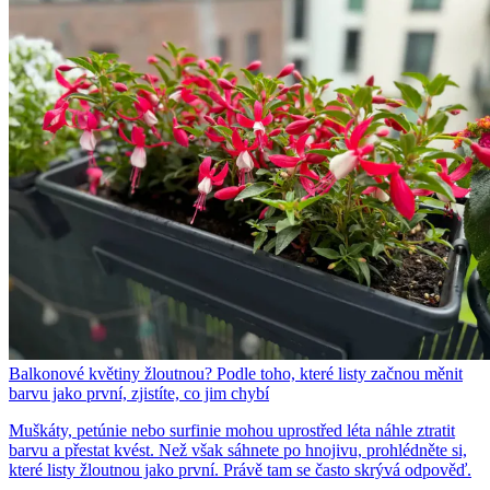
Balkonové květiny žloutnou? Podle toho, které listy začnou měnit
barvu jako první, zjistíte, co jim chybí
Muškáty, petúnie nebo surfinie mohou uprostřed léta náhle ztratit
barvu a přestat kvést. Než však sáhnete po hnojivu, prohlédněte si,
které listy žloutnou jako první. Právě tam se často skrývá odpověď.