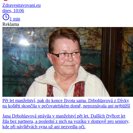
Zdravestravovani.eu
dnes, 10:06
1 min
Reklama
Pět let manželství, pak do konce života sama. Drbohlavová z Dívky
na koštěti skončila v pečovatelském domě, nepoznávala ani nejbližší
Jana Drbohlavová strávila v manželství pět let. Dalších čtyřicet let
žila bez partnera, a poslední z nich na vozíku v domově pro seniory,
kde při návštěvách syna už ani nezvedla oči.