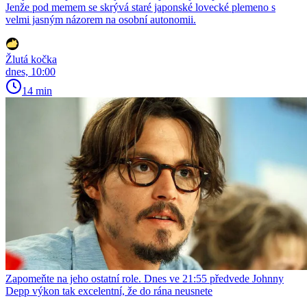
Jenže pod memem se skrývá staré japonské lovecké plemeno s
velmi jasným názorem na osobní autonomii.
Žlutá kočka
dnes, 10:00
14 min
Zapomeňte na jeho ostatní role. Dnes ve 21:55 předvede Johnny
Depp výkon tak excelentní, že do rána neusnete