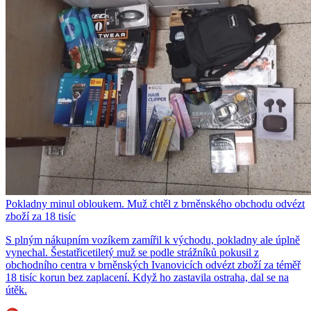
Pokladny minul obloukem. Muž chtěl z brněnského obchodu odvézt
zboží za 18 tisíc
S plným nákupním vozíkem zamířil k východu, pokladny ale úplně
vynechal. Šestatřicetiletý muž se podle strážníků pokusil z
obchodního centra v brněnských Ivanovicích odvézt zboží za téměř
18 tisíc korun bez zaplacení. Když ho zastavila ostraha, dal se na
útěk.