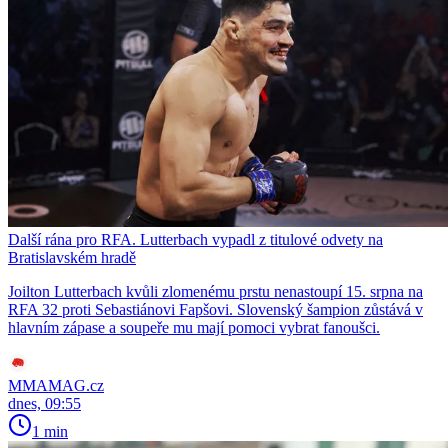
Další rána pro RFA. Lutterbach vypadl z titulové odvety na
Bratislavském hradě
Joilton Lutterbach kvůli zlomenému prstu nenastoupí 15. srpna na
RFA 32 proti Sebastiánovi Fapšovi. Slovenský šampion zůstává v
hlavním zápase a soupeře mu mají pomoci vybrat fanoušci.
MMAMAG.cz
dnes, 09:55
1 min