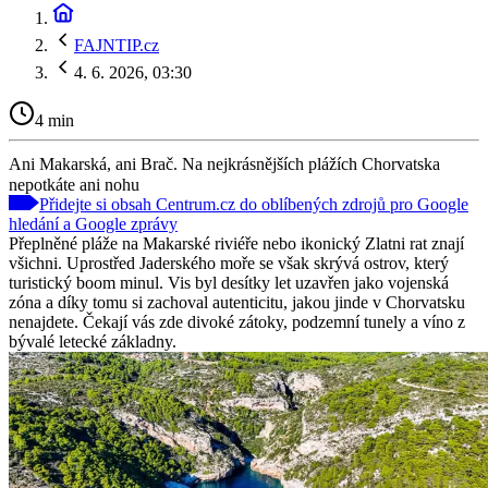
FAJNTIP.cz
4. 6. 2026, 03:30
4 min
Ani Makarská, ani Brač. Na nejkrásnějších plážích Chorvatska
nepotkáte ani nohu
Přidejte si obsah Centrum.cz do oblíbených zdrojů pro Google
hledání a Google zprávy
Přeplněné pláže na Makarské riviéře nebo ikonický Zlatni rat znají
všichni. Uprostřed Jaderského moře se však skrývá ostrov, který
turistický boom minul. Vis byl desítky let uzavřen jako vojenská
zóna a díky tomu si zachoval autenticitu, jakou jinde v Chorvatsku
nenajdete. Čekají vás zde divoké zátoky, podzemní tunely a víno z
bývalé letecké základny.