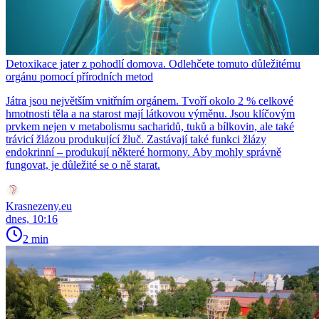
Detoxikace jater z pohodlí domova. Odlehčete tomuto důležitému
orgánu pomocí přírodních metod
Játra jsou největším vnitřním orgánem. Tvoří okolo 2 % celkové
hmotnosti těla a na starost mají látkovou výměnu. Jsou klíčovým
prvkem nejen v metabolismu sacharidů, tuků a bílkovin, ale také
trávicí žlázou produkující žluč. Zastávají také funkci žlázy
endokrinní – produkují některé hormony. Aby mohly správně
fungovat, je důležité se o ně starat.
Krasnezeny.eu
dnes, 10:16
2 min