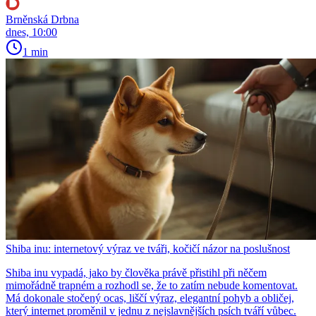
Brněnská Drbna
dnes, 10:00
1 min
Shiba inu: internetový výraz ve tváři, kočičí názor na poslušnost
Shiba inu vypadá, jako by člověka právě přistihl při něčem
mimořádně trapném a rozhodl se, že to zatím nebude komentovat.
Má dokonale stočený ocas, liščí výraz, elegantní pohyb a obličej,
který internet proměnil v jednu z nejslavnějších psích tváří vůbec.