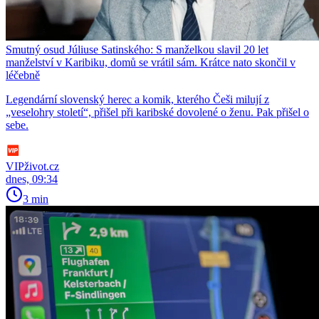
Smutný osud Júliuse Satinského: S manželkou slavil 20 let
manželství v Karibiku, domů se vrátil sám. Krátce nato skončil v
léčebně
Legendární slovenský herec a komik, kterého Češi milují z
„veselohry století“, přišel při karibské dovolené o ženu. Pak přišel o
sebe.
VIPživot.cz
dnes, 09:34
3 min