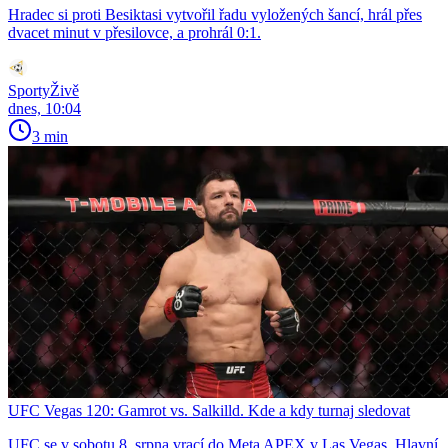
Hradec si proti Besiktasi vytvořil řadu vyložených šancí, hrál přes
dvacet minut v přesilovce, a prohrál 0:1.
SportyŽivě
dnes, 10:04
3 min
UFC Vegas 120: Gamrot vs. Salkilld. Kde a kdy turnaj sledovat
UFC se v sobotu 8. srpna vrací do Meta APEX v Las Vegas. Hlavní