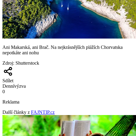
Ani Makarská, ani Brač. Na nejkrásnějších plážích Chorvatska
nepotkáte ani nohu
Zdroj
:
Shutterstock
Sdílet
Denní
výzva
0
Reklama
Další články z
FAJNTIP.cz