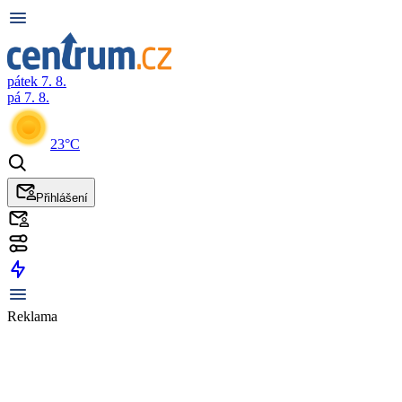
pátek 7. 8.
pá 7. 8.
23°C
Přihlášení
Reklama