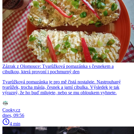
Zázrak z Olomouce: Tvarůžková pomazánka s česnekem a
cibulkou, která provoní i pochmurný den
Tvarůžková pomazánka je pro mě čistá nostalgie. Nastrouhaný
tvarůžek, trocha másla, česnek a jarní cibulka. Výsledek je tak
výrazný, že ho buď milujete, nebo se mu obloukem vyhnete.
Cooky.cz
dnes, 09:56
4 min