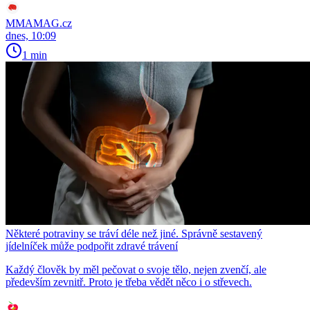
MMAMAG.cz
dnes, 10:09
1 min
Některé potraviny se tráví déle než jiné. Správně sestavený
jídelníček může podpořit zdravé trávení
Každý člověk by měl pečovat o svoje tělo, nejen zvenčí, ale
především zevnitř. Proto je třeba vědět něco i o střevech.