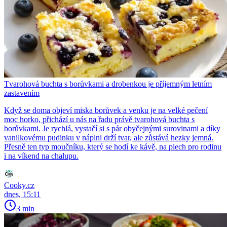
Tvarohová buchta s borůvkami a drobenkou je příjemným letním
zastavením
Když se doma objeví miska borůvek a venku je na velké pečení
moc horko, přichází u nás na řadu právě tvarohová buchta s
borůvkami. Je rychlá, vystačí si s pár obyčejnými surovinami a díky
vanilkovému pudinku v náplni drží tvar, ale zůstává hezky jemná.
Přesně ten typ moučníku, který se hodí ke kávě, na plech pro rodinu
i na víkend na chalupu.
Cooky.cz
dnes, 15:11
3 min