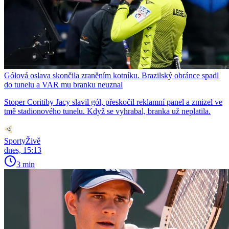
Gólová oslava skončila zraněním kotníku. Brazilský obránce spadl
do tunelu a VAR mu branku neuznal
Stoper Coritiby Jacy slavil gól, přeskočil reklamní panel a zmizel ve
tmě stadionového tunelu. Když se vyhrabal, branka už neplatila.
SportyŽivě
dnes, 15:13
3 min