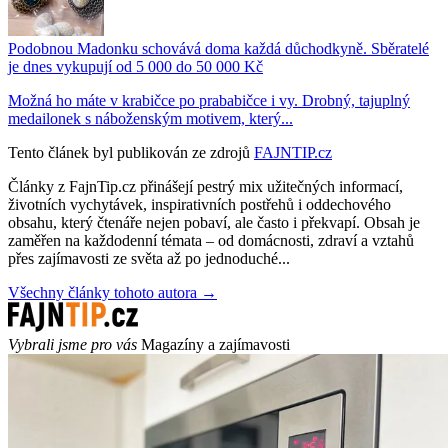
Podobnou Madonku schovává doma každá důchodkyně. Sběratelé
je dnes vykupují od 5 000 do 50 000 Kč
Možná ho máte v krabičce po prababičce i vy. Drobný, tajuplný
medailonek s náboženským motivem, který...
Tento článek byl publikován ze zdrojů
FAJNTIP.cz
Články z FajnTip.cz přinášejí pestrý mix užitečných informací,
životních vychytávek, inspirativních postřehů i oddechového
obsahu, který čtenáře nejen pobaví, ale často i překvapí. Obsah je
zaměřen na každodenní témata – od domácnosti, zdraví a vztahů
přes zajímavosti ze světa až po jednoduché...
Všechny články tohoto autora →
Vybrali jsme pro vás
Magazíny a zajímavosti