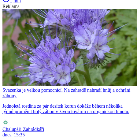
1 min
Reklama
Svazenka je velkou pomocnicí. Na zahradě nahradí hnůj a ochrání
záhony
Jednoletá rostlina za pár desítek korun dokáže během několika
týdnů proměnit holý záhon v živou továrnu na organickou hmotu.
Chalupáři-Zahrádkáři
dnes, 15:35