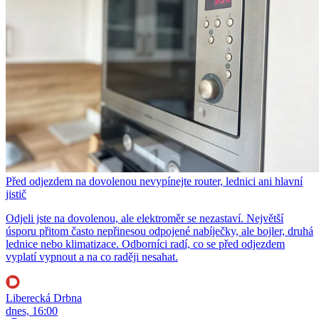
Před odjezdem na dovolenou nevypínejte router, lednici ani hlavní
jistič
Odjeli jste na dovolenou, ale elektroměr se nezastaví. Největší
úsporu přitom často nepřinesou odpojené nabíječky, ale bojler, druhá
lednice nebo klimatizace. Odborníci radí, co se před odjezdem
vyplatí vypnout a na co raději nesahat.
Liberecká Drbna
dnes, 16:00