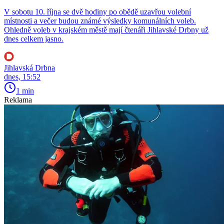
V sobotu 10. října se dvě hodiny po obědě uzavřou volební
místnosti a večer budou známé výsledky komunálních voleb.
Ohledně voleb v krajském městě mají čtenáři Jihlavské Drbny už
dnes celkem jasno.
Jihlavská Drbna
dnes, 15:52
1 min
Reklama