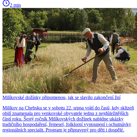
2 min
Milíkovské dožínky připomenou, jak se slavilo zakončení žní
Milíkov na Chebsku se v sobotu 22. srpna vrátí do časů, kdy sklizeň
obilí znamenala pro venkovské obyvatele jednu z nejdůležitějších
částí roku. Šestý ročník Milíkovských dožínek nabídne ukázky
tradičního hospodaření, řemesel, folklorní vystoupení i ochutnávky
regionálních specialit. Program je připravený pro děti i dospělé.