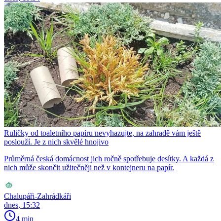
Ruličky od toaletního papíru nevyhazujte, na zahradě vám ještě
poslouží. Je z nich skvělé hnojivo
Průměrná česká domácnost jich ročně spotřebuje desítky. A každá z
nich může skončit užitečněji než v kontejneru na papír.
Chalupáři-Zahrádkáři
dnes, 15:32
4 min