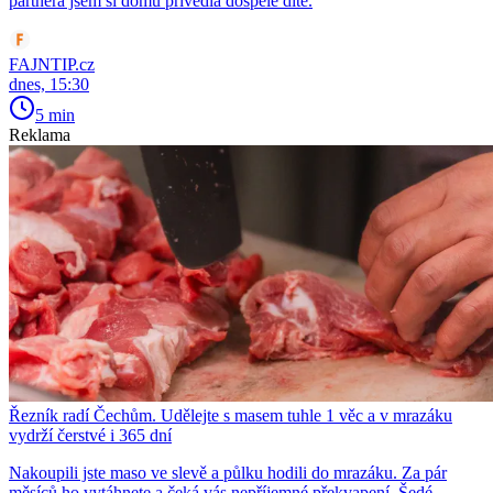
partnera jsem si domů přivedla dospělé dítě.
FAJNTIP.cz
dnes, 15:30
5 min
Reklama
Řezník radí Čechům. Udělejte s masem tuhle 1 věc a v mrazáku
vydrží čerstvé i 365 dní
Nakoupili jste maso ve slevě a půlku hodili do mrazáku. Za pár
měsíců ho vytáhnete a čeká vás nepříjemné překvapení. Šedé