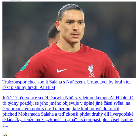
Trabzonspor chce spojit Salaha s Núñezem. Uruguayci by bral víc,
část platu by hradil Al Hilal
Ještě 17. července seděl Darwin Núñez v letním kempu Al Hilalu. O
tři týdny později se jeho jméno objevuje v úplně jiné části světa, na
černomořském pobřeží, v Trabzonu, kde klub právě dokončil
příchod Mohameda Salaha a teď zkouší přidat druhý díl liverpoolské
skládačky. Jenže mezi „zkouší“ a „má“ leží propast plná čísel, smluv
a...