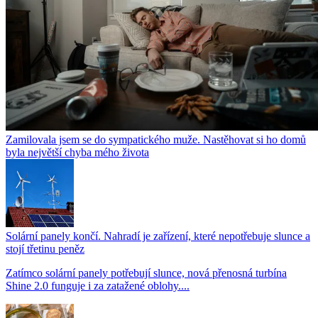
Zamilovala jsem se do sympatického muže. Nastěhovat si ho domů
byla největší chyba mého života
Solární panely končí. Nahradí je zařízení, které nepotřebuje slunce a
stojí třetinu peněz
Zatímco solární panely potřebují slunce, nová přenosná turbína
Shine 2.0 funguje i za zatažené oblohy....