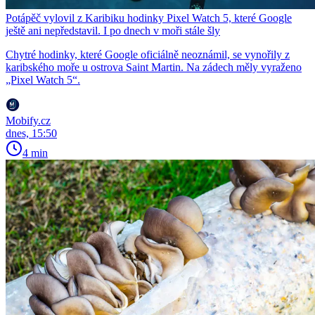
Potápěč vylovil z Karibiku hodinky Pixel Watch 5, které Google
ještě ani nepředstavil. I po dnech v moři stále šly
Chytré hodinky, které Google oficiálně neoznámil, se vynořily z
karibského moře u ostrova Saint Martin. Na zádech měly vyraženo
„Pixel Watch 5“.
Mobify.cz
dnes, 15:50
4 min