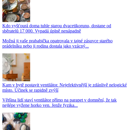
Kdo vyšťourá doma tuhle starou dvacetikorunu, dostane od
sběratelů 17 000. Vypadá úplně nenápadně
Možná ji vaše prababička opatrovala v tajné zásuvce starého
prádelníku nebo ji rodina dostala jako vzácný...
Kam v bytě postavit ventilátor. Nejefektivnější je zdánlivě nelogické
místo. Účinek se rapidně zvýší
Většina lidí staví ventilátor přímo na parapet v domnění, že tak
nejlépe vyžene horko ven. Jenže fyzika...