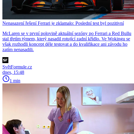
Nenasazení řešení Ferrari je zklamalo: Poslední test byl pozitivní
McLaren se v první polovině aktuální sezóny po Ferrari a Red Bullu
stal třetím týmem, který nasadil rotující zadní křídlo. Ve Wokingu se
však rozhodli koncept déle testovat a do kvalifikace ani závodu ho
zatím nenasadili.
SvětFormule.cz
dnes, 15:48
1 min