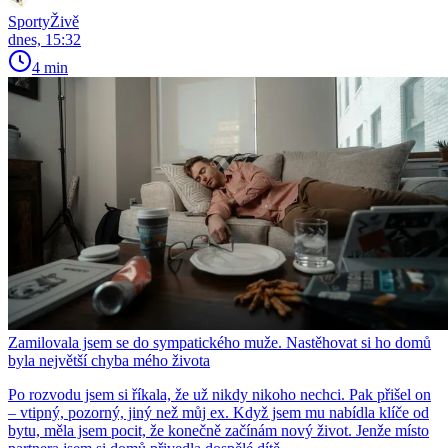
SportyŽivě
dnes, 15:32
4 min
Zamilovala jsem se do sympatického muže. Nastěhovat si ho domů
byla největší chyba mého života
Po rozvodu jsem si říkala, že už nikdy nikoho nechci. Pak přišel on
– vtipný, pozorný, jiný než můj ex. Když jsem mu nabídla klíče od
bytu, měla jsem pocit, že konečně začínám nový život. Jenže místo