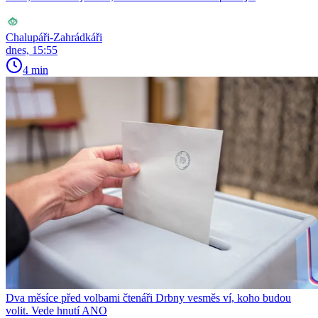
Chalupáři-Zahrádkáři
dnes, 15:55
4 min
Dva měsíce před volbami čtenáři Drbny vesměs ví, koho budou
volit. Vede hnutí ANO