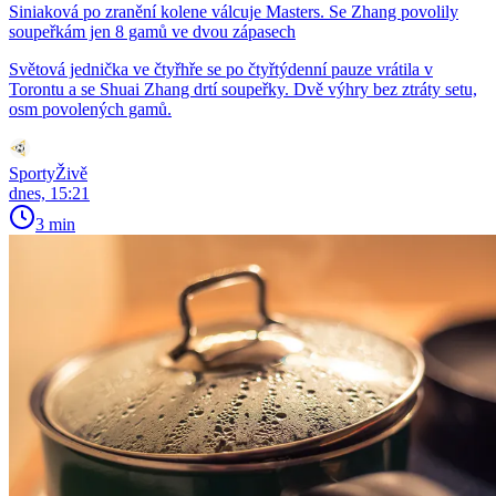
Siniaková po zranění kolene válcuje Masters. Se Zhang povolily
soupeřkám jen 8 gamů ve dvou zápasech
Světová jednička ve čtyřhře se po čtyřtýdenní pauze vrátila v
Torontu a se Shuai Zhang drtí soupeřky. Dvě výhry bez ztráty setu,
osm povolených gamů.
SportyŽivě
dnes, 15:21
3 min