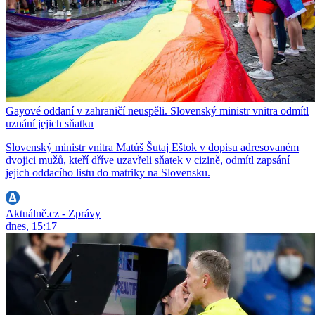
Gayové oddaní v zahraničí neuspěli. Slovenský ministr vnitra odmítl
uznání jejich sňatku
Slovenský ministr vnitra Matúš Šutaj Eštok v dopisu adresovaném
dvojici mužů, kteří dříve uzavřeli sňatek v cizině, odmítl zapsání
jejich oddacího listu do matriky na Slovensku.
Aktuálně.cz - Zprávy
dnes, 15:17