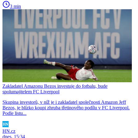
3 min
Zakladatel Amazonu Bezos investuje do fotbalu, bude
spolumajitelem FC Liverpool
Skupina investorů, v níž je i zakladatel společnosti Amazon Jeff
Bezos, je blízko koupi zhruba třetinového podílu v FC Liverpool.
Podle listu...
HN.cz
dnes, 15:34