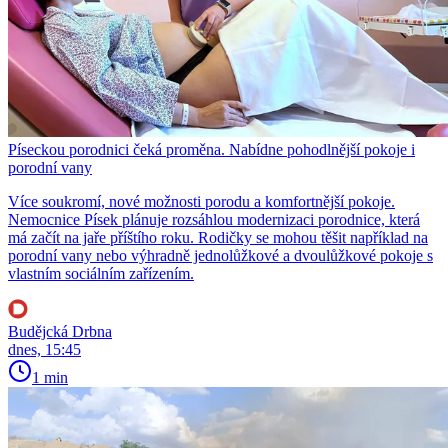
Píseckou porodnici čeká proměna. Nabídne pohodlnější pokoje i
porodní vany
Více soukromí, nové možnosti porodu a komfortnější pokoje.
Nemocnice Písek plánuje rozsáhlou modernizaci porodnice, která
má začít na jaře příštího roku. Rodičky se mohou těšit například na
porodní vany nebo výhradně jednolůžkové a dvoulůžkové pokoje s
vlastním sociálním zařízením.
Budějcká Drbna
dnes, 15:45
1 min