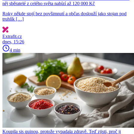
něj sběratelé z celého světa nabízí až 120 000 Kč
Roky někde stojí bez povšimnutí a občas doslouží jako stojan pod
truhlík […]
Extrafit.cz
dnes, 15:26
4 min
Koupila sis quinou, protože vypadala zdravě. Teď zjisti, proč ji