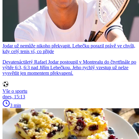
Jodar už nemůže nikoho překvapit. Lehečku porazil právě ve chvíli,
kdy celý tenis ví, co přijde
Devatenáctiletý Rafael Jodar postoupil v Montrealu do čtvrtfinále po
výhře 6:3, 6:3 nad Jiřím Lehečkou. Jeho rychlý vzestup už nelze
vysvětlit jen momentem překvapení.
Vše o sportu
dnes, 15:13
3 min