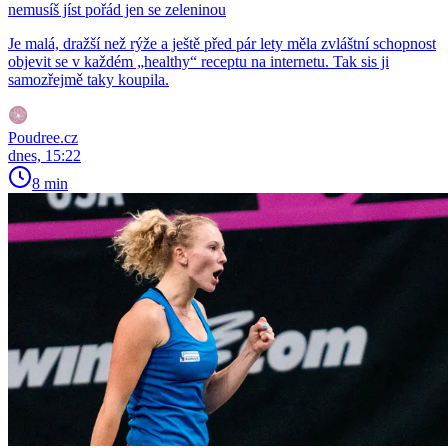
nemusíš jíst pořád jen se zeleninou
Je malá, dražší než rýže a ještě před pár lety měla zvláštní schopnost
objevit se v každém „healthy“ receptu na internetu. Tak sis ji
samozřejmě taky koupila.
Poudree.cz
dnes, 15:22
8 min