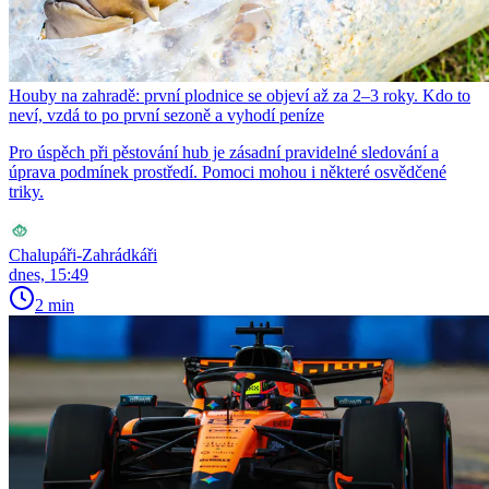
Houby na zahradě: první plodnice se objeví až za 2–3 roky. Kdo to
neví, vzdá to po první sezoně a vyhodí peníze
Pro úspěch při pěstování hub je zásadní pravidelné sledování a
úprava podmínek prostředí. Pomoci mohou i některé osvědčené
triky.
Chalupáři-Zahrádkáři
dnes, 15:49
2 min