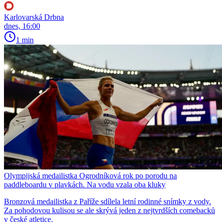
Karlovarská Drbna
dnes, 16:00
1 min
Olympijská medailistka Ogrodníková rok po porodu na
paddleboardu v plavkách. Na vodu vzala oba kluky
Bronzová medailistka z Paříže sdílela letní rodinné snímky z vody.
Za pohodovou kulisou se ale skrývá jeden z nejtvrdších comebacků
v české atletice.