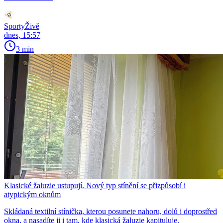
SportyŽivě
dnes, 15:57
3 min
Klasické žaluzie ustupují. Nový typ stínění se přizpůsobí i
atypickým oknům
Skládaná textilní stínička, kterou posunete nahoru, dolů i doprostřed
okna, a nasadíte ji i tam, kde klasická žaluzie kapituluje.