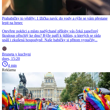
Prababičky to věděly: 1 lžička navíc do vody a rýže se vám přestane
lepit na hrnec
Otevřete poklici a místo nadýchané přílohy vás čeká zapečený
škraloup přischlý ke dnu? Rýže patří k jídlům, u kterých se ráda
spálí i zkušená hospodyně. Naše babičky si přitom vystačily...
Bruneta v kuchyni
dnes, 15:20
4 min
Reklama