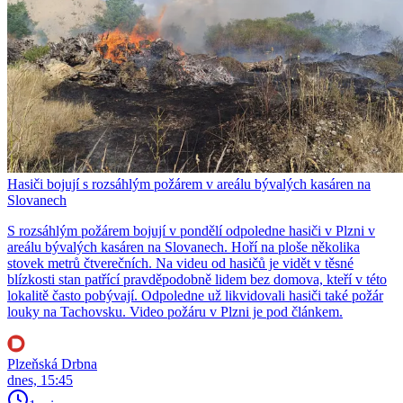
Hasiči bojují s rozsáhlým požárem v areálu bývalých kasáren na
Slovanech
S rozsáhlým požárem bojují v pondělí odpoledne hasiči v Plzni v
areálu bývalých kasáren na Slovanech. Hoří na ploše několika
stovek metrů čtverečních. Na videu od hasičů je vidět v těsné
blízkosti stan patřící pravděpodobně lidem bez domova, kteří v této
lokalitě často pobývají. Odpoledne už likvidovali hasiči také požár
louky na Tachovsku. Video požáru v Plzni je pod článkem.
Plzeňská Drbna
dnes, 15:45