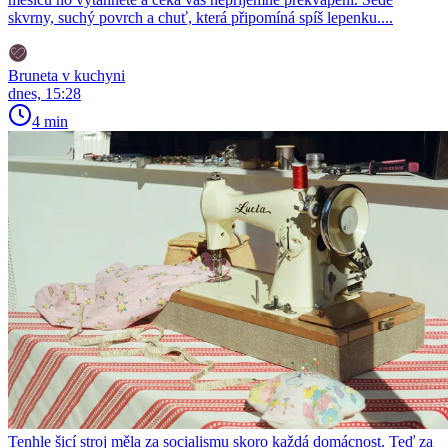
skvrny, suchý povrch a chuť, která připomíná spíš lepenku....
Bruneta v kuchyni
dnes, 15:28
4 min
Tenhle šicí stroj měla za socialismu skoro každá domácnost. Teď za