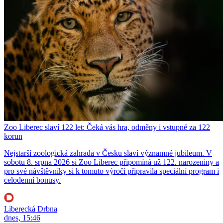
Zoo Liberec slaví 122 let: Čeká vás hra, odměny i vstupné za 122
korun
Nejstarší zoologická zahrada v Česku slaví významné jubileum. V
sobotu 8. srpna 2026 si Zoo Liberec připomíná už 122. narozeniny a
pro své návštěvníky si k tomuto výročí připravila speciální program i
celodenní bonusy.
Liberecká Drbna
dnes, 15:46