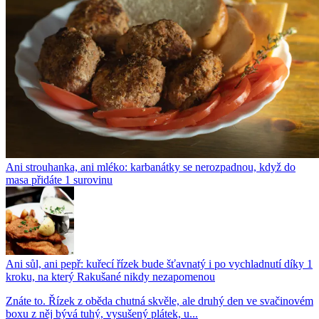
Ani strouhanka, ani mléko: karbanátky se nerozpadnou, když do
masa přidáte 1 surovinu
Ani sůl, ani pepř: kuřecí řízek bude šťavnatý i po vychladnutí díky 1
kroku, na který Rakušané nikdy nezapomenou
Znáte to. Řízek z oběda chutná skvěle, ale druhý den ve svačinovém
boxu z něj bývá tuhý, vysušený plátek, u...