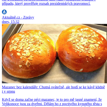
případu, který prověřuje rozsah prezidentských pravomocí.
Aktuálně.cz - Zprávy
dnes, 15:32
Mazanec bez kalendáře: Chutná svátečně, ale hodí se ke kávě klidně
i v srpnu
Když se doma začne péct mazanec, je to pro mě jasné znamení, že
Velikonoce jsou za dveřmi. Dělám ho z poctivého kynutého těsta s