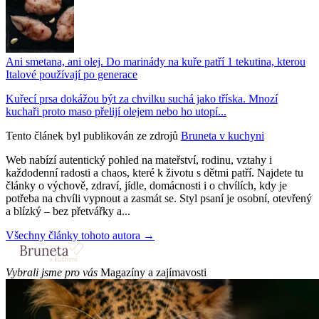
Ani smetana, ani olej. Do marinády na kuře patří 1 tekutina, kterou
Italové používají po generace
Kuřecí prsa dokážou být za chvilku suchá jako tříska. Mnozí
kuchaři proto maso přelijí olejem nebo ho utopí...
Tento článek byl publikován ze zdrojů
Bruneta v kuchyni
Web nabízí autentický pohled na mateřství, rodinu, vztahy i
každodenní radosti a chaos, které k životu s dětmi patří. Najdete tu
články o výchově, zdraví, jídle, domácnosti i o chvílích, kdy je
potřeba na chvíli vypnout a zasmát se. Styl psaní je osobní, otevřený
a blízký – bez přetvářky a...
Všechny články tohoto autora →
Vybrali jsme pro vás
Magazíny a zajímavosti