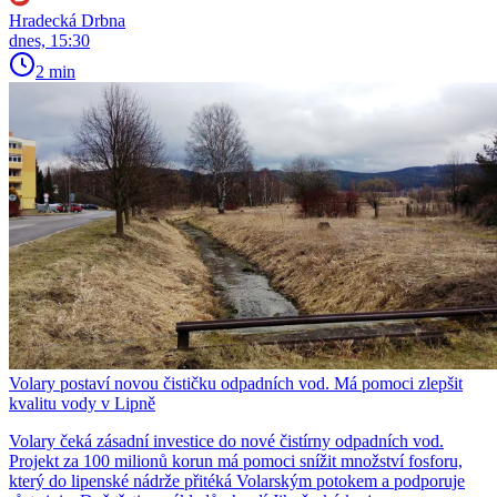
Hradecká Drbna
dnes, 15:30
2 min
Volary postaví novou čističku odpadních vod. Má pomoci zlepšit
kvalitu vody v Lipně
Volary čeká zásadní investice do nové čistírny odpadních vod.
Projekt za 100 milionů korun má pomoci snížit množství fosforu,
který do lipenské nádrže přitéká Volarským potokem a podporuje