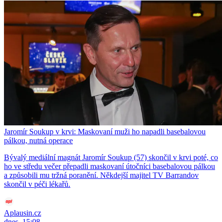
Jaromír Soukup v krvi: Maskovaní muži ho napadli basebalovou
pálkou, nutná operace
Bývalý mediální magnát Jaromír Soukup (57) skončil v krvi poté, co
ho ve středu večer přepadli maskovaní útočníci basebalovou pálkou
a způsobili mu tržná poranění. Někdejší majitel TV Barrandov
skončil v péči lékařů.
Aplausin.cz
dnes, 15:08