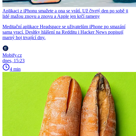
Aplikaci z iPhonu smažete a ona se vrátí. Už čtvrtý den po sobě ji
lidé mažou znovu a znovu a Apple jen krčí rameny
Meditační aplikace Headspace se uživatelům iPhone po smazání
sama vrací. Desítky hlášení na Redditu i Hacker News popisují
marný boj trvající dny.
Mobify.cz
dnes, 15:23
4 min