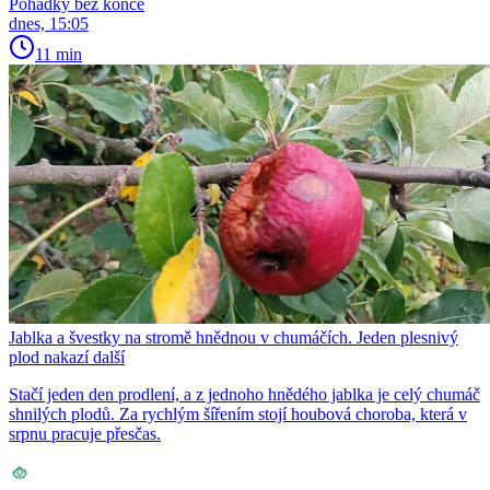
Pohádky bez konce
dnes, 15:05
11 min
Jablka a švestky na stromě hnědnou v chumáčích. Jeden plesnivý
plod nakazí další
Stačí jeden den prodlení, a z jednoho hnědého jablka je celý chumáč
shnilých plodů. Za rychlým šířením stojí houbová choroba, která v
srpnu pracuje přesčas.