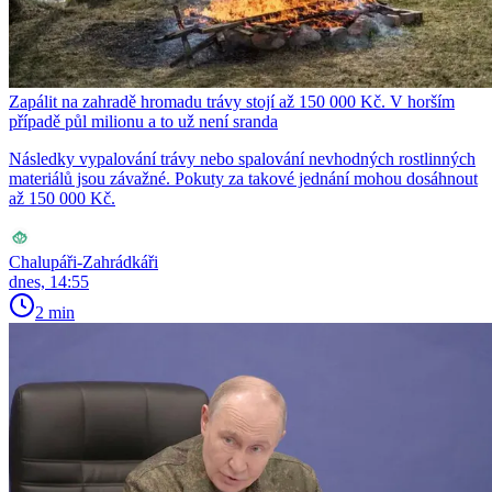
Zapálit na zahradě hromadu trávy stojí až 150 000 Kč. V horším
případě půl milionu a to už není sranda
Následky vypalování trávy nebo spalování nevhodných rostlinných
materiálů jsou závažné. Pokuty za takové jednání mohou dosáhnout
až 150 000 Kč.
Chalupáři-Zahrádkáři
dnes, 14:55
2 min