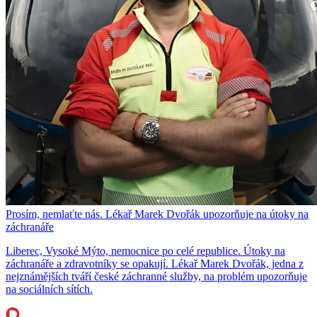
Prosím, nemlaťte nás. Lékař Marek Dvořák upozorňuje na útoky na
záchranáře
Liberec, Vysoké Mýto, nemocnice po celé republice. Útoky na
záchranáře a zdravotníky se opakují. Lékař Marek Dvořák, jedna z
nejznámějších tváří české záchranné služby, na problém upozorňuje
na sociálních sítích.