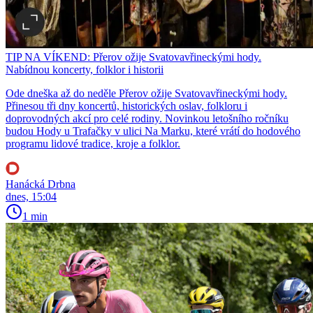
TIP NA VÍKEND: Přerov ožije Svatovavřineckými hody.
Nabídnou koncerty, folklor i historii
Ode dneška až do neděle Přerov ožije Svatovavřineckými hody.
Přinesou tři dny koncertů, historických oslav, folkloru i
doprovodných akcí pro celé rodiny. Novinkou letošního ročníku
budou Hody u Trafačky v ulici Na Marku, které vrátí do hodového
programu lidové tradice, kroje a folklor.
Hanácká Drbna
dnes, 15:04
1 min