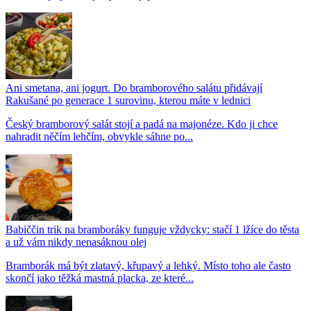
Ani smetana, ani jogurt. Do bramborového salátu přidávají
Rakušané po generace 1 surovinu, kterou máte v lednici
Český bramborový salát stojí a padá na majonéze. Kdo ji chce
nahradit něčím lehčím, obvykle sáhne po...
Babiččin trik na bramboráky funguje vždycky: stačí 1 lžíce do těsta
a už vám nikdy nenasáknou olej
Bramborák má být zlatavý, křupavý a lehký. Místo toho ale často
skončí jako těžká mastná placka, ze které...