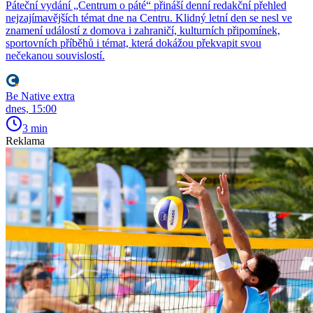
Páteční vydání „Centrum o páté“ přináší denní redakční přehled
nejzajímavějších témat dne na Centru. Klidný letní den se nesl ve
znamení událostí z domova i zahraničí, kulturních připomínek,
sportovních příběhů i témat, která dokážou překvapit svou
nečekanou souvislostí.
Be Native extra
dnes, 15:00
3 min
Reklama