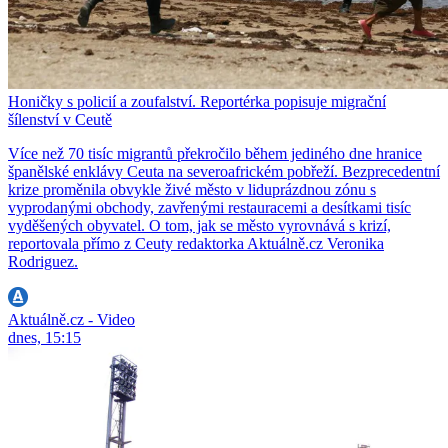
Honičky s policií a zoufalství. Reportérka popisuje migrační
šílenství v Ceutě
Více než 70 tisíc migrantů překročilo během jediného dne hranice
španělské enklávy Ceuta na severoafrickém pobřeží. Bezprecedentní
krize proměnila obvykle živé město v liduprázdnou zónu s
vyprodanými obchody, zavřenými restauracemi a desítkami tisíc
vyděšených obyvatel. O tom, jak se město vyrovnává s krizí,
reportovala přímo z Ceuty redaktorka Aktuálně.cz Veronika
Rodriguez.
Aktuálně.cz - Video
dnes, 15:15