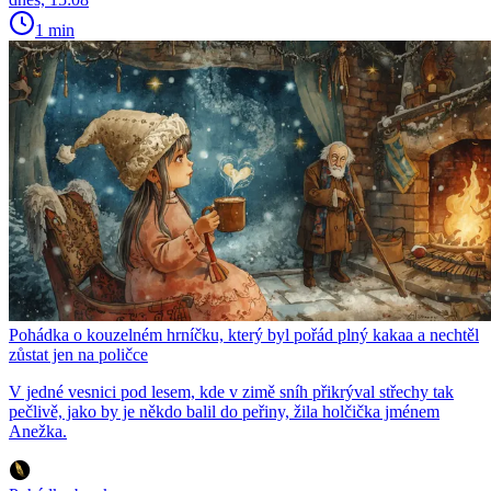
1 min
Pohádka o kouzelném hrníčku, který byl pořád plný kakaa a nechtěl
zůstat jen na poličce
V jedné vesnici pod lesem, kde v zimě sníh přikrýval střechy tak
pečlivě, jako by je někdo balil do peřiny, žila holčička jménem
Anežka.