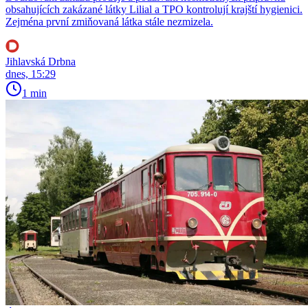
obsahujících zakázané látky Lilial a TPO kontrolují krajští hygienici.
Zejména první zmiňovaná látka stále nezmizela.
Jihlavská Drbna
dnes, 15:29
1 min