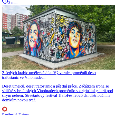
3 min
Z šedých krabic umělecká díla. Výtvarníci proměnili deset
trafostanic ve Vinohradech
Deset umělců, deset trafostanic a pět dní práce. Začátkem srpna se
sídliště v brněnských Vinohradech proměnilo v originální galerii pod
širým nebem. Streetartový festival TrafoFest 2026 dal distribučním
domkům novou tvář.
Brněnská Drbna