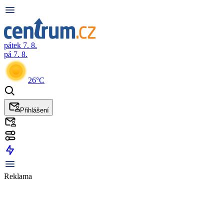
pátek 7. 8.
pá 7. 8.
26°C
Přihlášení
Reklama