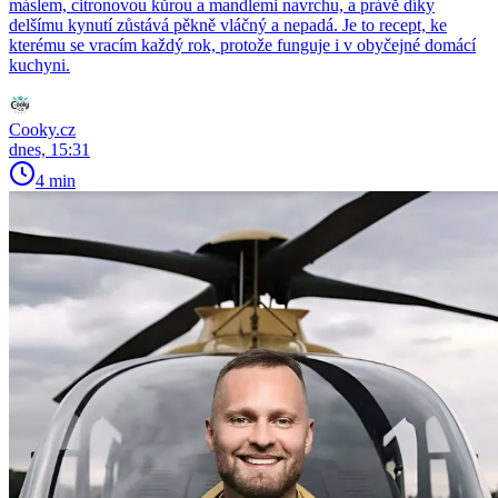
máslem, citronovou kůrou a mandlemi navrchu, a právě díky
delšímu kynutí zůstává pěkně vláčný a nepadá. Je to recept, ke
kterému se vracím každý rok, protože funguje i v obyčejné domácí
kuchyni.
Cooky.cz
dnes, 15:31
4 min