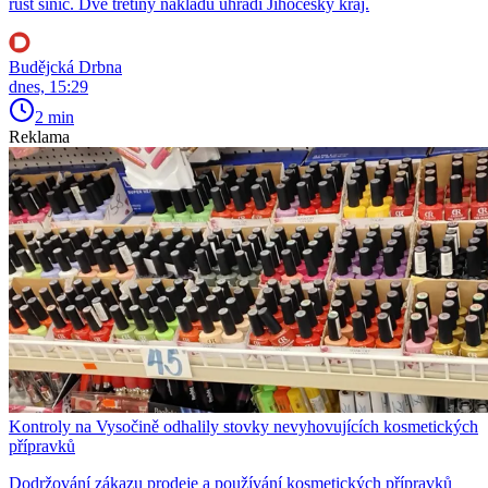
růst sinic. Dvě třetiny nákladů uhradí Jihočeský kraj.
Budějcká Drbna
dnes, 15:29
2 min
Reklama
Kontroly na Vysočině odhalily stovky nevyhovujících kosmetických
přípravků
Dodržování zákazu prodeje a používání kosmetických přípravků