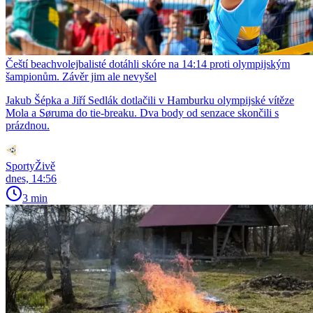
Čeští beachvolejbalisté dotáhli skóre na 14:14 proti olympijským
šampionům. Závěr jim ale nevyšel
Jakub Šépka a Jiří Sedlák dotlačili v Hamburku olympijské vítěze
Mola a Søruma do tie-breaku. Dva body od senzace skončili s
prázdnou.
SportyŽivě
dnes, 14:56
3 min