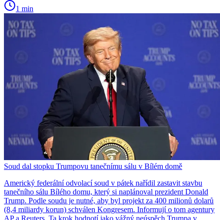
1 min
Soud dal stopku Trumpovu tanečnímu sálu v Bílém domě
Americký federální odvolací soud v pátek nařídil zastavit stavbu
tanečního sálu Bílého domu, který si naplánoval prezident Donald
Trump. Podle soudu je nutné, aby byl projekt za 400 milionů dolarů
(8,4 miliardy korun) schválen Kongresem. Informují o tom agentury
AP a Reuters. Ta krok hodnotí jako vážný neúspěch Trumpa v