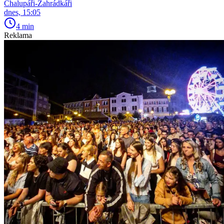
Chalupáři-Zahrádkáři
dnes, 15:05
4 min
Reklama