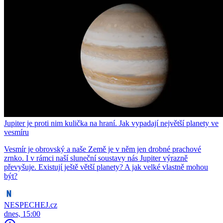
Jupiter je proti nim kulička na hraní. Jak vypadají největší planety ve
vesmíru
Vesmír je obrovský a naše Země je v něm jen drobné prachové
zrnko. I v rámci naší sluneční soustavy nás Jupiter výrazně
převyšuje. Existují ještě větší planety? A jak velké vlastně mohou
být?
NESPECHEJ.cz
dnes, 15:00