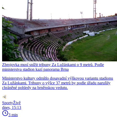
Zbrojovka musí snížit tribuny Za Lužánkami o 9 metrů. Podle
ministerstva stadion kazí panorama Brna
Ministerstvo kultury odmítlo dosavadní výškovou variantu stadionu
Za Lužánkami. Tribuny o výšce 37 metrů by podle úřadu narušily
chráněné pohledy na brněnskou vedutu.
SportyŽivě
dnes, 15:13
3 min