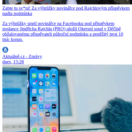
Zabte tu sv*ni! Za výhrůžky novinářce pod Rajchlovým příspěvkem
padla podmínka
Za výhrůžky smrtí novinářce na Facebooku pod příspěvkem
poslance Jindřicha Rajchla (PRO) uložil Okresní soud v Děčíně
obžalovanému přispěvateli půlroční podmínku a peněžitý trest 10
tisíc korun.
Aktuálně.cz - Zprávy
dnes, 15:28