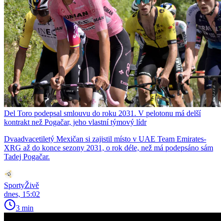
Del Toro podepsal smlouvu do roku 2031. V pelotonu má delší
kontrakt než Pogačar, jeho vlastní týmový lídr
Dvaadvacetiletý Mexičan si zajistil místo v UAE Team Emirates-
XRG až do konce sezony 2031, o rok déle, než má podepsáno sám
Tadej Pogačar.
SportyŽivě
dnes, 15:02
3 min