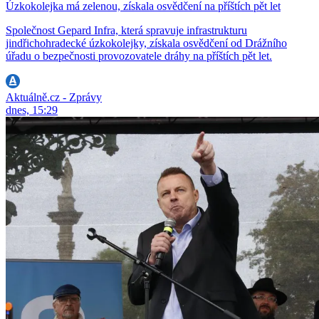
Úzkokolejka má zelenou, získala osvědčení na příštích pět let
Společnost Gepard Infra, která spravuje infrastrukturu
jindřichohradecké úzkokolejky, získala osvědčení od Drážního
úřadu o bezpečnosti provozovatele dráhy na příštích pět let.
Aktuálně.cz - Zprávy
dnes, 15:29