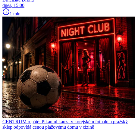
dnes, 15:00
1 min
CENTRUM o páté: Pikantní kauza v korejském fotbalu a pražský
sklep odpovídá cenou plážovému domu v cizině