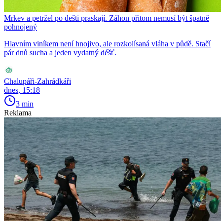
Mrkev a petržel po dešti praskají. Záhon přitom nemusí být špatně
pohnojený
Hlavním viníkem není hnojivo, ale rozkolísaná vláha v půdě. Stačí
pár dnů sucha a jeden vydatný déšť.
Chalupáři-Zahrádkáři
dnes, 15:18
3 min
Reklama