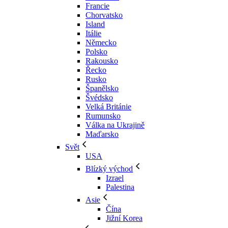
Francie
Chorvatsko
Island
Itálie
Německo
Polsko
Rakousko
Řecko
Rusko
Španělsko
Švédsko
Velká Británie
Rumunsko
Válka na Ukrajině
Maďarsko
Svět
USA
Blízký východ
Izrael
Palestina
Asie
Čína
Jižní Korea