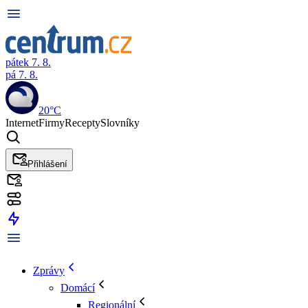
pátek 7. 8.
pá 7. 8.
20°C
Internet
Firmy
Recepty
Slovníky
Přihlášení
Zprávy
Domácí
Regionální