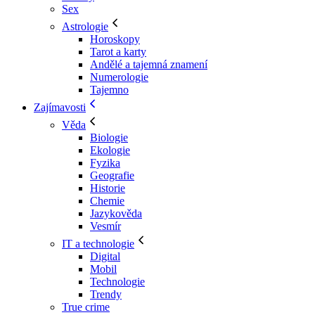
Sex
Astrologie
Horoskopy
Tarot a karty
Andělé a tajemná znamení
Numerologie
Tajemno
Zajímavosti
Věda
Biologie
Ekologie
Fyzika
Geografie
Historie
Chemie
Jazykověda
Vesmír
IT a technologie
Digital
Mobil
Technologie
Trendy
True crime