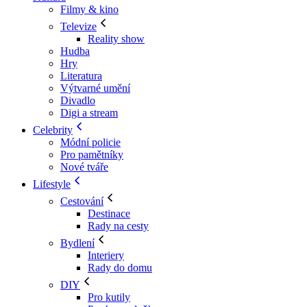
Filmy & kino
Televize
Reality show
Hudba
Hry
Literatura
Výtvarné umění
Divadlo
Digi a stream
Celebrity
Módní policie
Pro pamětníky
Nové tváře
Lifestyle
Cestování
Destinace
Rady na cesty
Bydlení
Interiery
Rady do domu
DIY
Pro kutily