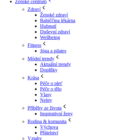
Ženské centrum
Zdraví
Ženské zdraví
Babiččina lékárna
Hubnutí
Duševní zdraví
Wellbeing
Fitness
Jóga a pilates
Módní trendy
Aktuální trendy
Doplňky
Krása
Péče o pleť
Péče o tělo
Vlasy
Nehty
Příběhy ze života
Inspirativní ženy
Rodina & komunita
Výchova
Přátelství
Vztahy