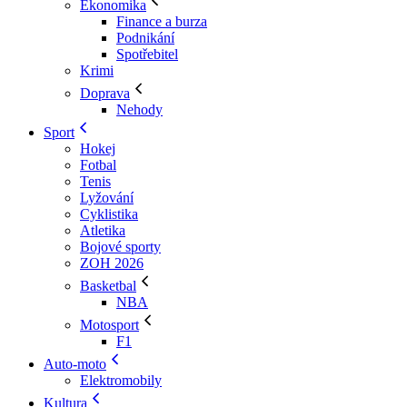
Ekonomika
Finance a burza
Podnikání
Spotřebitel
Krimi
Doprava
Nehody
Sport
Hokej
Fotbal
Tenis
Lyžování
Cyklistika
Atletika
Bojové sporty
ZOH 2026
Basketbal
NBA
Motosport
F1
Auto-moto
Elektromobily
Kultura