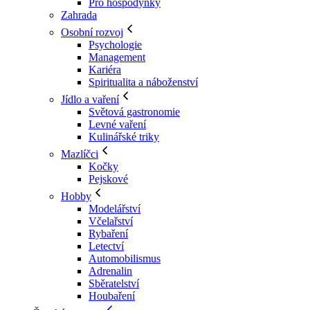
Pro hospodyňky
Zahrada
Osobní rozvoj
Psychologie
Management
Kariéra
Spiritualita a náboženství
Jídlo a vaření
Světová gastronomie
Levné vaření
Kulinářské triky
Mazlíčci
Kočky
Pejskové
Hobby
Modelářství
Včelařství
Rybaření
Letectví
Automobilismus
Adrenalin
Sběratelství
Houbaření