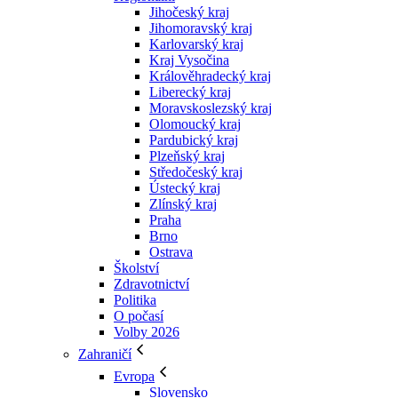
Jihočeský kraj
Jihomoravský kraj
Karlovarský kraj
Kraj Vysočina
Králověhradecký kraj
Liberecký kraj
Moravskoslezský kraj
Olomoucký kraj
Pardubický kraj
Plzeňský kraj
Středočeský kraj
Ústecký kraj
Zlínský kraj
Praha
Brno
Ostrava
Školství
Zdravotnictví
Politika
O počasí
Volby 2026
Zahraničí
Evropa
Slovensko