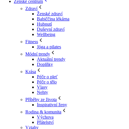
Ženské centrum
Zdraví
Ženské zdraví
Babiččina lékárna
Hubnutí
Duševní zdraví
Wellbeing
Fitness
Jóga a pilates
Módní trendy
Aktuální trendy
Doplňky
Krása
Péče o pleť
Péče o tělo
Vlasy
Nehty
Příběhy ze života
Inspirativní ženy
Rodina & komunita
Výchova
Přátelství
Vztahy