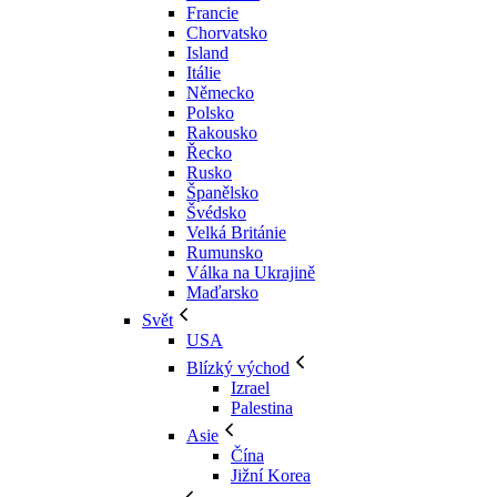
Francie
Chorvatsko
Island
Itálie
Německo
Polsko
Rakousko
Řecko
Rusko
Španělsko
Švédsko
Velká Británie
Rumunsko
Válka na Ukrajině
Maďarsko
Svět
USA
Blízký východ
Izrael
Palestina
Asie
Čína
Jižní Korea