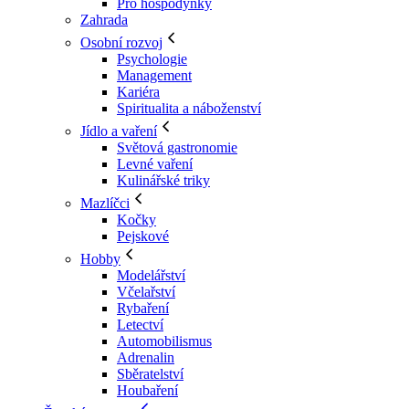
Pro hospodyňky
Zahrada
Osobní rozvoj
Psychologie
Management
Kariéra
Spiritualita a náboženství
Jídlo a vaření
Světová gastronomie
Levné vaření
Kulinářské triky
Mazlíčci
Kočky
Pejskové
Hobby
Modelářství
Včelařství
Rybaření
Letectví
Automobilismus
Adrenalin
Sběratelství
Houbaření