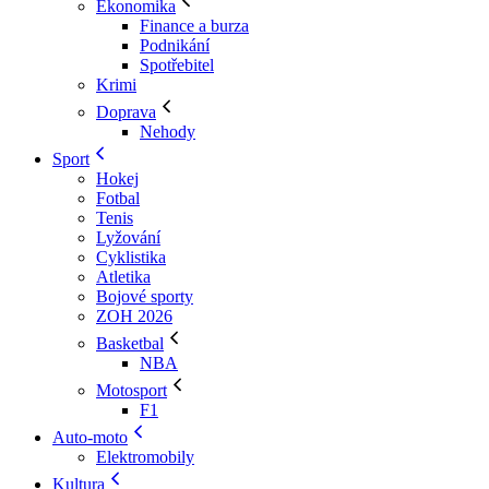
Ekonomika
Finance a burza
Podnikání
Spotřebitel
Krimi
Doprava
Nehody
Sport
Hokej
Fotbal
Tenis
Lyžování
Cyklistika
Atletika
Bojové sporty
ZOH 2026
Basketbal
NBA
Motosport
F1
Auto-moto
Elektromobily
Kultura