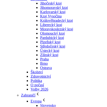
Jihočeský kraj
Jihomoravský kraj
Karlovarský kraj
Kraj Vysočina
Králověhradecký kraj
Liberecký kraj
Moravskoslezský kraj
Olomoucký kraj
Pardubický kraj
Plzeňský kraj
Středočeský kraj
Ústecký kraj
Zlínský kraj
Praha
Brno
Ostrava
Školství
Zdravotnictví
Politika
O počasí
Volby 2026
Zahraničí
Evropa
Slovensko