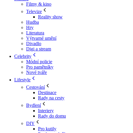
Filmy & kino
Televize
Reality show
Hudba
Hry
Literatura
Výtvarné umění
Divadlo
Digi a stream
Celebrity
Módní policie
Pro pamětníky
Nové tváře
Lifestyle
Cestování
Destinace
Rady na cesty
Bydlení
Interiery
Rady do domu
DIY
Pro kutily