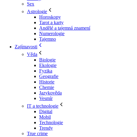
Sex
Astrologie
Horoskopy
Tarot a karty
Andělé a tajemná znamení
Numerologie
Tajemno
Zajímavosti
Věda
Biologie
Ekologie
Fyzika
Geografie
Historie
Chemie
Jazykověda
Vesmír
IT a technologie
Digital
Mobil
Technologie
Trendy
True crime