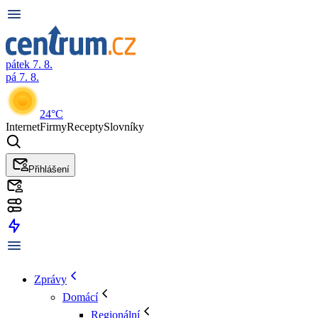
pátek 7. 8.
pá 7. 8.
24°C
Internet
Firmy
Recepty
Slovníky
Přihlášení
Zprávy
Domácí
Regionální