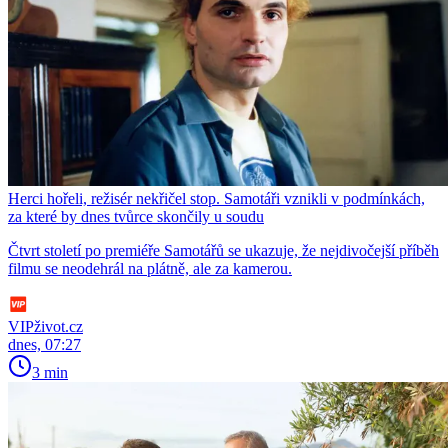
Herci hořeli, režisér nekřičel stop. Samotáři vznikli v podmínkách,
za které by dnes tvůrce skončily u soudu
Čtvrt století po premiéře Samotářů se ukazuje, že nejdivočejší příběh
filmu se neodehrál na plátně, ale za kamerou.
VIPživot.cz
dnes, 07:27
3 min