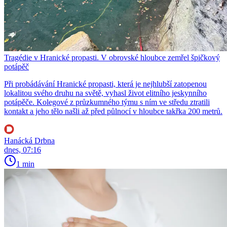
Tragédie v Hranické propasti. V obrovské hloubce zemřel špičkový
potápěč
Při probádávání Hranické propasti, která je nejhlubší zatopenou
lokalitou svého druhu na světě, vyhasl život elitního jeskynního
potápěče. Kolegové z průzkumného týmu s ním ve středu ztratili
kontakt a jeho tělo našli až před půlnocí v hloubce takřka 200 metrů.
Hanácká Drbna
dnes, 07:16
1 min