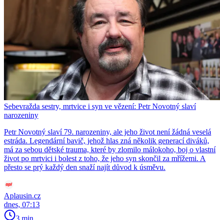
Sebevražda sestry, mrtvice i syn ve vězení: Petr Novotný slaví
narozeniny
Petr Novotný slaví 79. narozeniny, ale jeho život není žádná veselá
estráda. Legendární bavič, jehož hlas zná několik generací diváků,
má za sebou dětské trauma, které by zlomilo málokoho, boj o vlastní
život po mrtvici i bolest z toho, že jeho syn skončil za mřížemi. A
přesto se prý každý den snaží najít důvod k úsměvu.
Aplausin.cz
dnes, 07:13
3 min