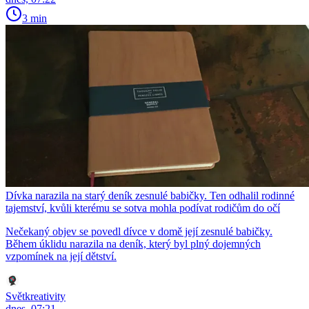
3 min
Dívka narazila na starý deník zesnulé babičky. Ten odhalil rodinné
tajemství, kvůli kterému se sotva mohla podívat rodičům do očí
Nečekaný objev se povedl dívce v domě její zesnulé babičky.
Během úklidu narazila na deník, který byl plný dojemných
vzpomínek na její dětství.
Světkreativity
dnes, 07:21