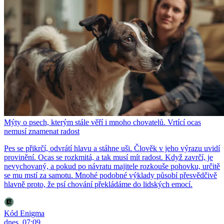
Mýty o psech, kterým stále věří i mnoho chovatelů. Vrtící ocas
nemusí znamenat radost
Pes se přikrčí, odvrátí hlavu a stáhne uši. Člověk v jeho výrazu uvidí
provinění. Ocas se rozkmitá, a tak musí mít radost. Když zavrčí, je
nevychovaný, a pokud po návratu majitele rozkouše pohovku, určitě
se mu mstí za samotu. Mnohé podobné výklady působí přesvědčivě
hlavně proto, že psí chování překládáme do lidských emocí.
Kód Enigma
dnes, 07:09