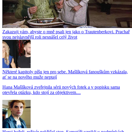
Zakazuji vám, abyste o mně psali jen jako o Trautenberkovi. Prachař
svou nejslavnější roli nesnášel celý život
Některé kapitoly píšu jen pro sebe. Mašlíková fanouškům vzkázala,
ať se na nového muže neptají
Hana Mašlíková zveřejnila sérii nových fotek a v popisku sama
otevřela otázku, kdo stojí za objektivem....
Herci hořeli, režisér nekřičel stop. Samotáři vznikli v podmínkách,