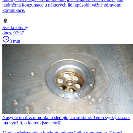
nadměrná konzumace u některých lidí způsobit vážné zdravotní
komplikace.
Světkreativity
dnes, 07:37
3 min
Nasypte do dřezu mouku a sledujte, co se stane. Tento sypký zázrak
má využití, o kterém jste netušili
Mouka představuje v kuchyni univerzálního pomocníka. Kromě