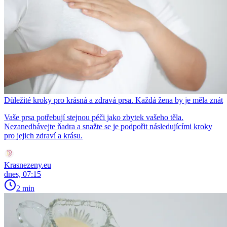
Důležité kroky pro krásná a zdravá prsa. Každá žena by je měla znát
Vaše prsa potřebují stejnou péči jako zbytek vašeho těla.
Nezanedbávejte ňadra a snažte se je podpořit následujícími kroky
pro jejich zdraví a krásu.
Krasnezeny.eu
dnes, 07:15
2 min