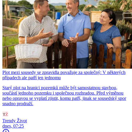
Plot mezi sousedy se zpravidla považuje za společný: V některých
případech ale patří jen jednomu
Starý plot na hranici pozemků může být samostatnou stavbou,
součástí jednoho pozemku i společnou rozhradou. Před výměnou
nebo opravou se vyplatí zjistit, komu patří, jinak se sousedský spor
snadno prodraží.
Trendy Život
dnes, 07:25