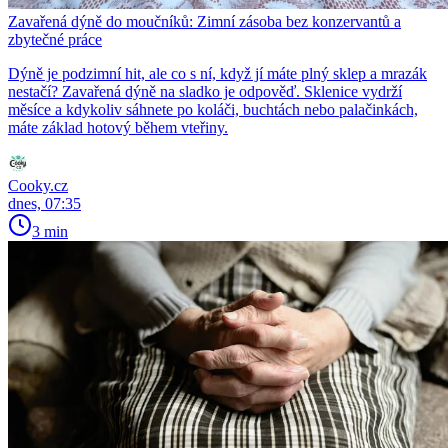
Zavařená dýně do moučníků: Zimní zásoba bez konzervantů a
zbytečné práce
Dýně je podzimní hit, ale co s ní, když jí máte plný sklep a mrazák
nestačí? Zavařená dýně na sladko je odpověď. Sklenice vydrží
měsíce a kdykoliv sáhnete po koláči, buchtách nebo palačinkách,
máte základ hotový během vteřiny.
Cooky.cz
dnes, 07:35
3 min