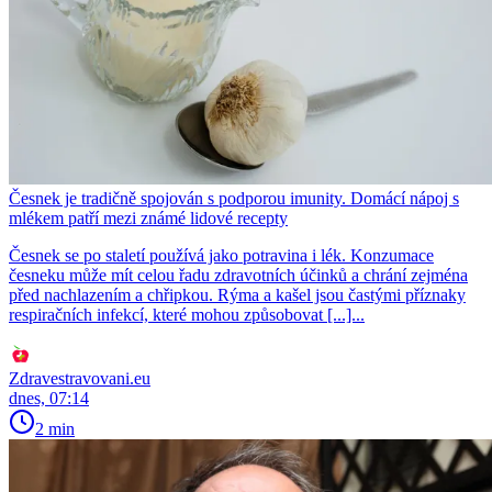
Česnek je tradičně spojován s podporou imunity. Domácí nápoj s
mlékem patří mezi známé lidové recepty
Česnek se po staletí používá jako potravina i lék. Konzumace
česneku může mít celou řadu zdravotních účinků a chrání zejména
před nachlazením a chřipkou. Rýma a kašel jsou častými příznaky
respiračních infekcí, které mohou způsobovat [...]...
Zdravestravovani.eu
dnes, 07:14
2 min