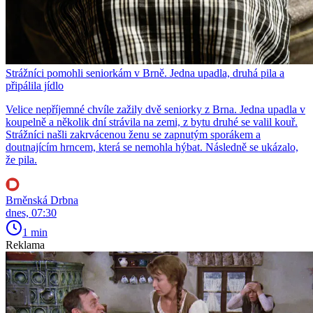
Strážníci pomohli seniorkám v Brně. Jedna upadla, druhá pila a
připálila jídlo
Velice nepříjemné chvíle zažily dvě seniorky z Brna. Jedna upadla v
koupelně a několik dní strávila na zemi, z bytu druhé se valil kouř.
Strážníci našli zakrvácenou ženu se zapnutým sporákem a
doutnajícím hrncem, která se nemohla hýbat. Následně se ukázalo,
že pila.
Brněnská Drbna
dnes, 07:30
1 min
Reklama