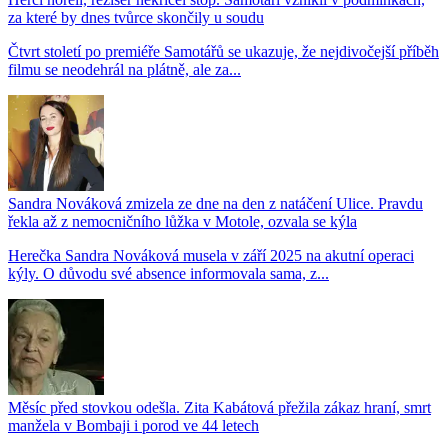
za které by dnes tvůrce skončily u soudu
Čtvrt století po premiéře Samotářů se ukazuje, že nejdivočejší příběh
filmu se neodehrál na plátně, ale za...
Sandra Nováková zmizela ze dne na den z natáčení Ulice. Pravdu
řekla až z nemocničního lůžka v Motole, ozvala se kýla
Herečka Sandra Nováková musela v září 2025 na akutní operaci
kýly. O důvodu své absence informovala sama, z...
Měsíc před stovkou odešla. Zita Kabátová přežila zákaz hraní, smrt
manžela v Bombaji i porod ve 44 letech