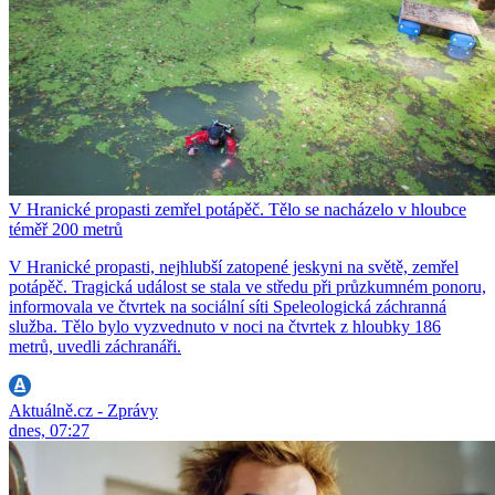
V Hranické propasti zemřel potápěč. Tělo se nacházelo v hloubce
téměř 200 metrů
V Hranické propasti, nejhlubší zatopené jeskyni na světě, zemřel
potápěč. Tragická událost se stala ve středu při průzkumném ponoru,
informovala ve čtvrtek na sociální síti Speleologická záchranná
služba. Tělo bylo vyzvednuto v noci na čtvrtek z hloubky 186
metrů, uvedli záchranáři.
Aktuálně.cz - Zprávy
dnes, 07:27