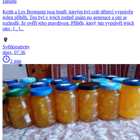
záhadu
Keith a Les Bergquist jsou bratři, kterým byl celé dětství vyprávěn
jeden příběh. Ten byl v jejich rodině znám po generace a oni se
rozhodli, že ověří jeho pravdivost. Příběh, který jim vyprávěl jejich
otec, [...]...
Světkreativity
dnes, 07:36
2 min