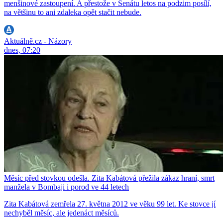
menšinové zastoupení. A přestože v Senátu letos na podzim posílí,
na většinu to ani zdaleka opět stačit nebude.
Aktuálně.cz - Názory
dnes, 07:20
Měsíc před stovkou odešla. Zita Kabátová přežila zákaz hraní, smrt
manžela v Bombaji i porod ve 44 letech
Zita Kabátová zemřela 27. května 2012 ve věku 99 let. Ke stovce jí
nechyběl měsíc, ale jedenáct měsíců.