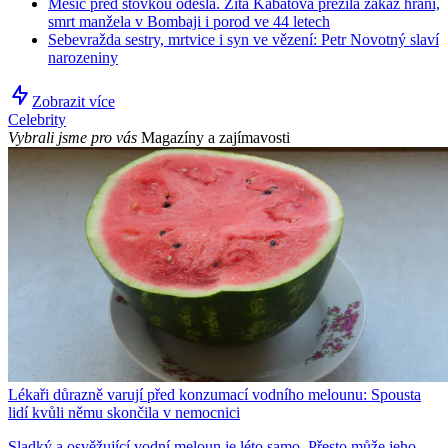
Měsíc před stovkou odešla. Zita Kabátová přežila zákaz hraní,
smrt manžela v Bombaji i porod ve 44 letech
Sebevražda sestry, mrtvice i syn ve vězení: Petr Novotný slaví
narozeniny
Zobrazit více
Celebrity
Vybrali jsme pro vás
Magazíny a zajímavosti
Lékaři důrazně varují před konzumací vodního melounu: Spousta
lidí kvůli němu skončila v nemocnici
Sladký a osvěžující vodní meloun je léto samo. Přesto může jeho