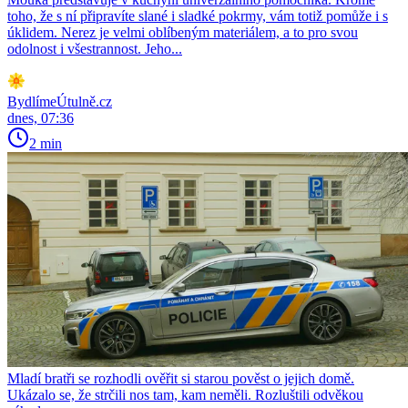
toho, že s ní připravíte slané i sladké pokrmy, vám totiž pomůže i s
úklidem. Nerez je velmi oblíbeným materiálem, a to pro svou
odolnost i všestrannost. Jeho...
BydlímeÚtulně.cz
dnes, 07:36
2 min
Mladí bratři se rozhodli ověřit si starou pověst o jejich domě.
Ukázalo se, že strčili nos tam, kam neměli. Rozluštili odvěkou