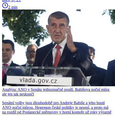
2 min
Analýza: ANO v Senátu jednoznačně posílí. Babišova noční můra
ale jen tak neskončí
Senátní volby jsou dlouhodobě pro Andreje Babiše a jeho hnutí
ANO noční můrou. Hegemon české politiky je neumí, a proto má
na rozdíl od Poslanecké sněmovny v horní komoře už roky výrazně