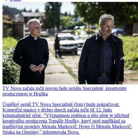
TV Nova začala točit novou řadu seriálu Specialisté, kreativním
producentem je Hruška
Úspěšný seriál TV Nova Specialisté (foto) bude pokračovat.
Komerční stanice v těchto dnech začala točit již 12. řadu
kriminalistické série. "Významnou změnou u této série je příchod
kreativního producenta Tomáše Hrušky, který stojí například za
úspěšnými projekty Metoda Markovič: Hojer či Metoda Markovič:
Straka na Oneplay," informovala Nova.