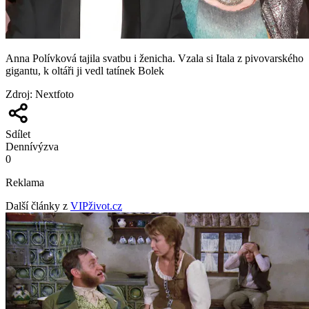
Anna Polívková tajila svatbu i ženicha. Vzala si Itala z pivovarského
gigantu, k oltáři ji vedl tatínek Bolek
Zdroj
:
Nextfoto
Sdílet
Denní
výzva
0
Reklama
Další články z
VIPživot.cz