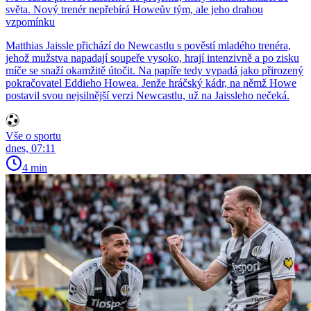
světa. Nový trenér nepřebírá Howeův tým, ale jeho drahou
vzpomínku
Matthias Jaissle přichází do Newcastlu s pověstí mladého trenéra,
jehož mužstva napadají soupeře vysoko, hrají intenzivně a po zisku
míče se snaží okamžitě útočit. Na papíře tedy vypadá jako přirozený
pokračovatel Eddieho Howea. Jenže hráčský kádr, na němž Howe
postavil svou nejsilnější verzi Newcastlu, už na Jaissleho nečeká.
Vše o sportu
dnes, 07:11
4 min