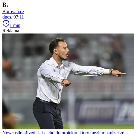
Borovan.cz
dnes, 07:11
1 min
Reklama
Newcastle přivedl Jaissleho do projektu, který mezitím zmizel ze