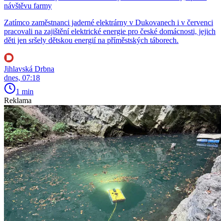
návštěvu farmy
Zatímco zaměstnanci jaderné elektrárny v Dukovanech i v červenci
pracovali na zajištění elektrické energie pro české domácnosti, jejich
děti jen sršely dětskou energií na příměstských táborech.
Jihlavská Drbna
dnes, 07:18
1 min
Reklama