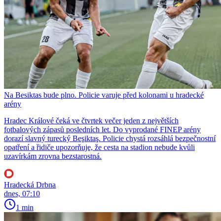
Na Besiktas bude plno. Policie varuje před kolonami u hradecké
arény
Hradec Králové čeká ve čtvrtek večer jeden z největších
fotbalových zápasů posledních let. Do vyprodané FINEP arény
dorazí slavný turecký Beşiktaş. Policie chystá rozsáhlá bezpečnostní
opatření a řidiče upozorňuje, že cesta na stadion nebude kvůli
uzavírkám zrovna bezstarostná.
Hradecká Drbna
dnes, 07:10
1 min