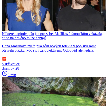
Některé kapitoly píšu jen pro sebe. Mašlíková fanouškům vzkázala,
ať se na nového muže neptají
Hana Mašlíková zveřejnila sérii nových fotek a v popisku sama
otevřela otázku, kdo stojí za objektivem. Odpověď ale nedala.
VIPživot.cz
dnes, 07:28
3 min