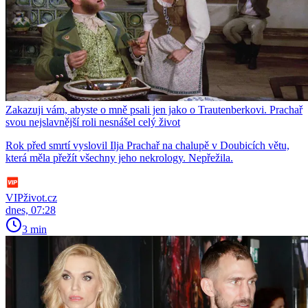
Zakazuji vám, abyste o mně psali jen jako o Trautenberkovi. Prachař
svou nejslavnější roli nesnášel celý život
Rok před smrtí vyslovil Ilja Prachař na chalupě v Doubicích větu,
která měla přežít všechny jeho nekrology. Nepřežila.
VIPživot.cz
dnes, 07:28
3 min