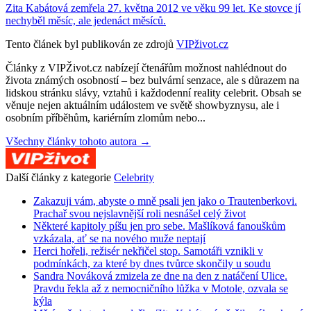
Zita Kabátová zemřela 27. května 2012 ve věku 99 let. Ke stovce jí
nechyběl měsíc, ale jedenáct měsíců.
Tento článek byl publikován ze zdrojů
VIPživot.cz
Články z VIPŽivot.cz nabízejí čtenářům možnost nahlédnout do
života známých osobností – bez bulvární senzace, ale s důrazem na
lidskou stránku slávy, vztahů i každodenní reality celebrit. Obsah se
věnuje nejen aktuálním událostem ve světě showbyznysu, ale i
osobním příběhům, kariérním zlomům nebo...
Všechny články tohoto autora →
Další články z kategorie
Celebrity
Zakazuji vám, abyste o mně psali jen jako o Trautenberkovi.
Prachař svou nejslavnější roli nesnášel celý život
Některé kapitoly píšu jen pro sebe. Mašlíková fanouškům
vzkázala, ať se na nového muže neptají
Herci hořeli, režisér nekřičel stop. Samotáři vznikli v
podmínkách, za které by dnes tvůrce skončily u soudu
Sandra Nováková zmizela ze dne na den z natáčení Ulice.
Pravdu řekla až z nemocničního lůžka v Motole, ozvala se
kýla