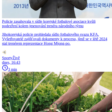
Policie zasahovala v sídle korejské fotbalové asociace kvůli
podezření kolem jmenování trenéra národního týmu
Jihokorejská policie prohledala sídlo fotbalového svazu KFA.
Vyšetřovatelé zajišťovali dokumenty k procesu, jímž se v létě 2024
stal trenérem reprezentace Hong Mjong-po.
SportyŽivě
dnes, 16:43
3 min