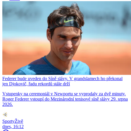
Federer bude uveden do Síně slávy. V grandslamech ho překonal
jen Djokovič, řadu rekordů stále drží
Vstupenky na ceremoniál v Newportu se vyprodaly za dvě minuty.
Roger Federer vstoupí do Mezinárodní tenisové síně slávy 29. srpna
2026.
SportyŽivě
dnes, 16:12