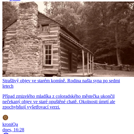
Strašlivý objev ve starém komíně. Rodina našla syna po sedmi
letech
Případ zmizelého mladíka z coloradského městečka ukončil
nečekaný objev ve staré opuštěné chatě. Okolnosti úmrtí ale
zpochybňují vyšetřovací verzi.
kroniQa
dnes, 16:28