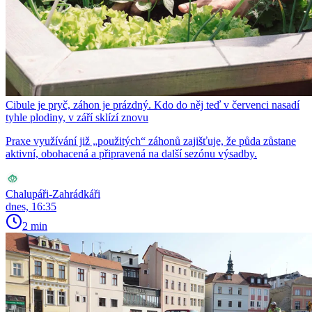
Cibule je pryč, záhon je prázdný. Kdo do něj teď v červenci nasadí
tyhle plodiny, v září sklízí znovu
Praxe využívání již „použitých“ záhonů zajišťuje, že půda zůstane
aktivní, obohacená a připravená na další sezónu výsadby.
Chalupáři-Zahrádkáři
dnes, 16:35
2 min