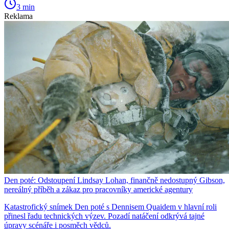
3 min
Reklama
Den poté: Odstoupení Lindsay Lohan, finančně nedostupný Gibson,
nereálný příběh a zákaz pro pracovníky americké agentury
Katastrofický snímek Den poté s Dennisem Quaidem v hlavní roli
přinesl řadu technických výzev. Pozadí natáčení odkrývá tajné
úpravy scénáře i posměch vědců.