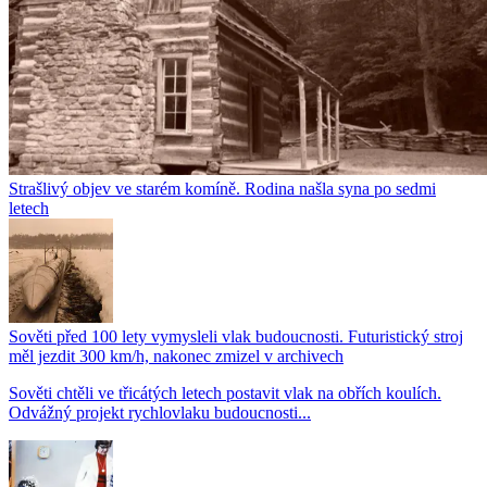
Strašlivý objev ve starém komíně. Rodina našla syna po sedmi
letech
Sověti před 100 lety vymysleli vlak budoucnosti. Futuristický stroj
měl jezdit 300 km/h, nakonec zmizel v archivech
Sověti chtěli ve třicátých letech postavit vlak na obřích koulích.
Odvážný projekt rychlovlaku budoucnosti...