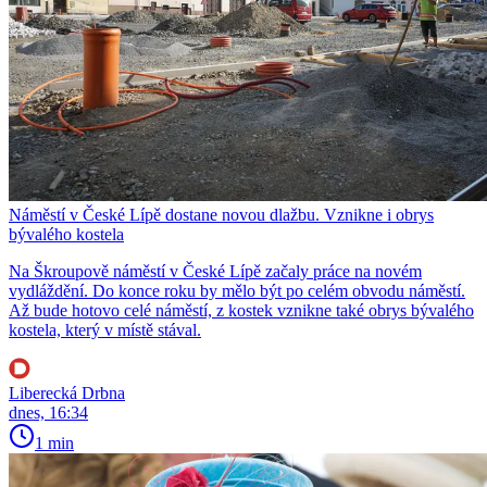
Náměstí v České Lípě dostane novou dlažbu. Vznikne i obrys
bývalého kostela
Na Škroupově náměstí v České Lípě začaly práce na novém
vydláždění. Do konce roku by mělo být po celém obvodu náměstí.
Až bude hotovo celé náměstí, z kostek vznikne také obrys bývalého
kostela, který v místě stával.
Liberecká Drbna
dnes, 16:34
1 min