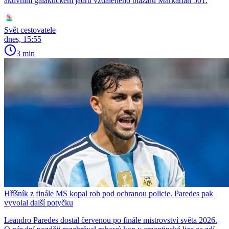
aktivním galaktickém jádru vzdáleného blazaru Markarian 501.
Svět cestovatele
dnes, 15:55
3 min
Hříšník z finále MS kopal roh pod ochranou policie. Paredes pak
vyvolal další potyčku
Leandro Paredes dostal červenou po finále mistrovství světa 2026.