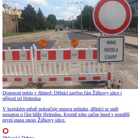
Dopravní peklo v Jihlavě: Dělníci zavřou část Žižkovy ulice i
příjezd od Helenína
V krajském městě pokračuje oprava průtahu, dělníci se opět
posunou o část blíže Helenínu. Kromě toho začne hned v pondělí
první etapa oprav Žižkovy ulice.
Jihlavská Drbna