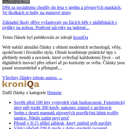
Děti za socialismu chodily do lesa v igelitu a plynových maskách.
Ve školkách si hrály na gumové slony
Základní školy dříve vyžadovaly po žácích běh v pláštěnkách s
pytlíky na nohou. Podivné nácviky na jaderné...
Tento článek byl publikován ze zdrojů
kroniQa
Web nabízí aktuální články z oblasti moderních technologií, vědy,
společnosti i životního stylu. Obsah kombinuje praktické tipy s
přehledy trendů a novinek, které ovlivňují každodenní život – od
digitálních inovací přes zdraví až po kuriozity ze světa. Články jsou
psané srozumitelně a přístupně,...
Všechny články tohoto autora →
Další články z kategorie
Historie
Sověti před 100 lety vymysleli vlak budoucnosti. Futuristický
stroj měl jezdit 300 km/h, nakonec zmizel v archivech
Sedm z deseti mamutů ulovených pravěkými lidmi tvořily
samice. Nikdo zatím neví proč
Přesně v 8:15 přišel záblesk, který změnil svět navždy
Vědci přečetli DNA muže z doby stavitelů pyramid.