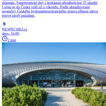
zklamán. Supertropické dny s teplotami přesahujícími 35 stupňů
Celsia se do Česka vrátí už o víkendu. Podle aktualizované
prognózy Českého hydrometeorologického ústavu přinese úlevu
teprve závěr prázdnin.
NESPECHEJ.cz
dnes, 16:00
2 min