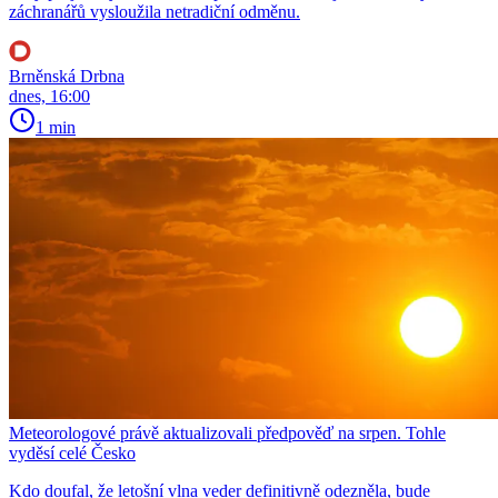
záchranářů vysloužila netradiční odměnu.
Brněnská Drbna
dnes, 16:00
1 min
Meteorologové právě aktualizovali předpověď na srpen. Tohle
vyděsí celé Česko
Kdo doufal, že letošní vlna veder definitivně odezněla, bude