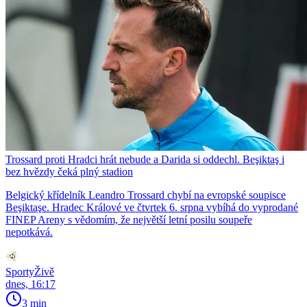
Trossard proti Hradci hrát nebude a Darida si oddechl. Beşiktaş i
bez hvězdy čeká plný stadion
Belgický křídelník Leandro Trossard chybí na evropské soupisce
Beşiktaşe. Hradec Králové ve čtvrtek 6. srpna vybíhá do vyprodané
FINEP Areny s vědomím, že největší letní posilu soupeře
nepotkává.
SportyŽivě
dnes, 16:17
3 min