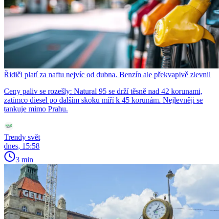
Řidiči platí za naftu nejvíc od dubna. Benzín ale překvapivě zlevnil
Ceny paliv se rozešly: Natural 95 se drží těsně nad 42 korunami,
zatímco diesel po dalším skoku míří k 45 korunám. Nejlevněji se
tankuje mimo Prahu.
Trendy svět
dnes, 15:58
3 min