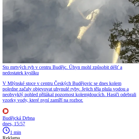
Sto mrtvých ryb v centru Budějc. Úhyn mohl způsobit déšť a
nedostatek kyslíku
V Mlýnské stoce v centru Českých Budějovic se dnes kolem
poledne začaly objevovat uhynulé ryby. Jejich těla plula vodou a
neobvyklý pohled přilákal pozornost kolemjdoucích. Hasiči odebrali
vzorky vody, které nyní zamíří na rozbor.
Budějcká Drbna
dnes, 15:57
1 min
Reklama