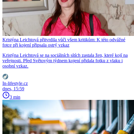
Kristýna Leichtová přitvrdila vůči všem kritikům: K této odvážné
fotce při kojení připsala ostrý vzkaz
Kristýna Leichtová se na sociálních sítích zastala žen, které kojí na
veřejnosti. Před Světovým týdnem kojení přidala fotku z vlaku i
osobní vzkaz.
In-lifestyle.cz
dnes, 15:59
3 min