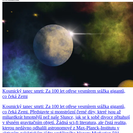
Kosmický tanec smrti: Za 100 let otřese vesmírem srážka gigantů,
co čeká Zemi
Kosmický tanec smrti: Za 100 let otřese vesmírem srážka gigantů,
co čeká Zemi. Představte si monstrózní černé díry, které jsou až
miliardkrát hmotnější než naše Slunce, jak se k sobě divoce přitahují
v těsném gravitačním objetí. Žádná sci-fi literatura, ale čistá realita,
kterou nedávno odhalili astronomové z Max-Planck-Institutu v