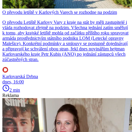
O převodu letiště v Karlových Varech se rozhodne na podzim
O převodu Letiště Karlovy Vary z kraje na stát by měli zastupitelé i
vláda rozhodovat zřejmě na podzim. Všechna jednání zatím směřují
k tomu, aby krajské letiště mohla od začátku příštího roku spravovat
armáda prostřednictvím státního podniku LOM (Letecké opravny
Malešice). Konkrétní podmínky a smlouvy se postupně dojednávají
a připravují ke schválení obou stran, řekl dnes novinářům hejtman
Karlovarského kraje Petr Kubis (ANO) po jednání zástupců všech
zúčastněných stran.
Karlovarská Drbna
dnes, 16:00
2 min
Reklama