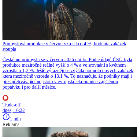
Průmyslová produkce v červnu vzrostla o 4 %, hodnota zakázek
stoupla
Českému průmyslu se v červnu 2026 dařilo. Podle údajů ČSÚ byla
produkce meziročně reálně vyšší o 4 % a ve srovnání s květnem
vzrostla o 1,2 %. Ještě výrazněji se zvýšila hodnota nových zakázek,
která meziročně vzrostla o 13,1 %. To naznačuje, že podniky mají i
přes přetrvávající nejistotu v evropské ekonomice zajištěnou
poptávku i pro další měsíce.
Trade-off
dnes, 16:22
1 min
Reklama