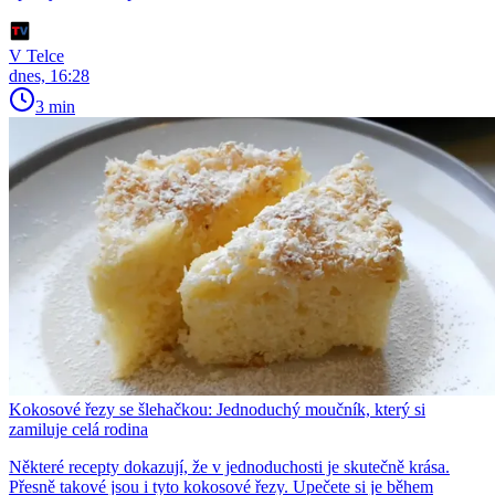
V Telce
dnes, 16:28
3 min
Kokosové řezy se šlehačkou: Jednoduchý moučník, který si
zamiluje celá rodina
Některé recepty dokazují, že v jednoduchosti je skutečně krása.
Přesně takové jsou i tyto kokosové řezy. Upečete si je během