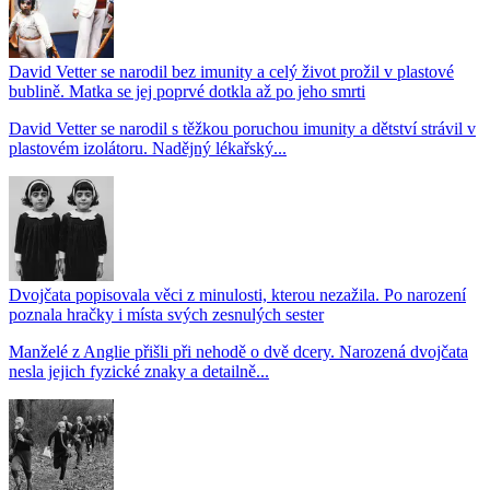
David Vetter se narodil bez imunity a celý život prožil v plastové
bublině. Matka se jej poprvé dotkla až po jeho smrti
David Vetter se narodil s těžkou poruchou imunity a dětství strávil v
plastovém izolátoru. Nadějný lékařský...
Dvojčata popisovala věci z minulosti, kterou nezažila. Po narození
poznala hračky i místa svých zesnulých sester
Manželé z Anglie přišli při nehodě o dvě dcery. Narozená dvojčata
nesla jejich fyzické znaky a detailně...