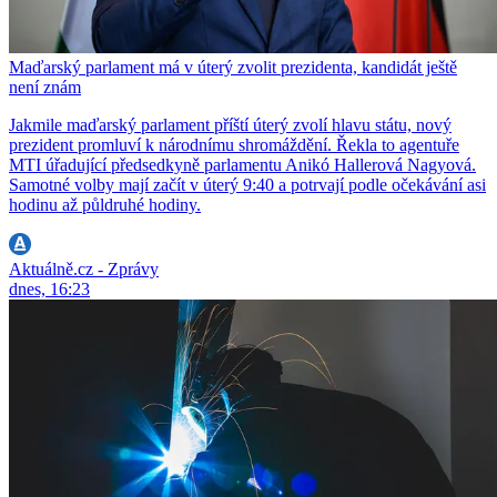
Maďarský parlament má v úterý zvolit prezidenta, kandidát ještě
není znám
Jakmile maďarský parlament příští úterý zvolí hlavu státu, nový
prezident promluví k národnímu shromáždění. Řekla to agentuře
MTI úřadující předsedkyně parlamentu Anikó Hallerová Nagyová.
Samotné volby mají začít v úterý 9:40 a potrvají podle očekávání asi
hodinu až půldruhé hodiny.
Aktuálně.cz - Zprávy
dnes, 16:23