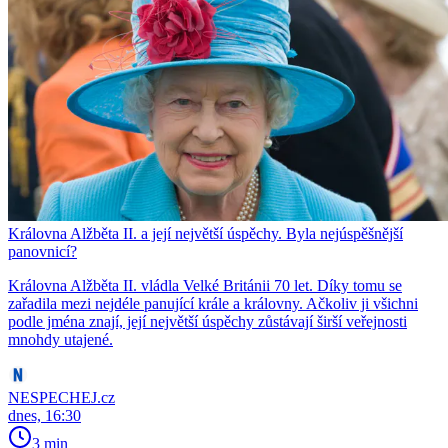
Královna Alžběta II. a její největší úspěchy. Byla nejúspěšnější
panovnicí?
Královna Alžběta II. vládla Velké Británii 70 let. Díky tomu se
zařadila mezi nejdéle panující krále a královny. Ačkoliv ji všichni
podle jména znají, její největší úspěchy zůstávají širší veřejnosti
mnohdy utajené.
NESPECHEJ.cz
dnes, 16:30
3 min