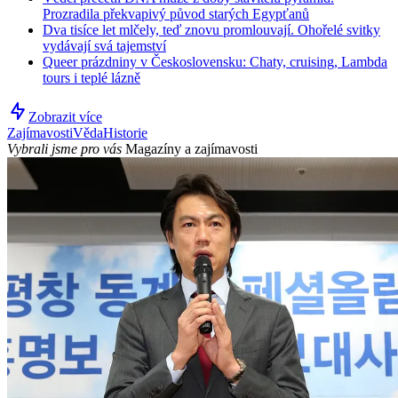
Prozradila překvapivý původ starých Egypťanů
Dva tisíce let mlčely, teď znovu promlouvají. Ohořelé svitky
vydávají svá tajemství
Queer prázdniny v Československu: Chaty, cruising, Lambda
tours i teplé lázně
Zobrazit více
Zajímavosti
Věda
Historie
Vybrali jsme pro vás
Magazíny a zajímavosti