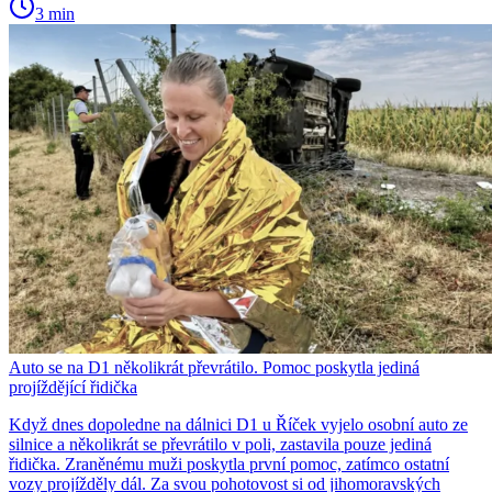
3 min
Auto se na D1 několikrát převrátilo. Pomoc poskytla jediná
projíždějící řidička
Když dnes dopoledne na dálnici D1 u Říček vyjelo osobní auto ze
silnice a několikrát se převrátilo v poli, zastavila pouze jediná
řidička. Zraněnému muži poskytla první pomoc, zatímco ostatní
vozy projížděly dál. Za svou pohotovost si od jihomoravských