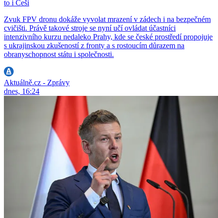
to i Češi
Zvuk FPV dronu dokáže vyvolat mrazení v zádech i na bezpečném
cvičišti. Právě takové stroje se nyní učí ovládat účastníci
intenzivního kurzu nedaleko Prahy, kde se české prostředí propojuje
s ukrajinskou zkušeností z fronty a s rostoucím důrazem na
obranyschopnost státu i společnosti.
Aktuálně.cz - Zprávy
dnes, 16:24