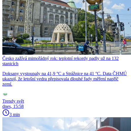
Česko zažívá mimořádný rok: teplotní rekordy padly už na 132
stanicích
Doksany vystoupaly na 41,9 °C a Strážnice na 41 °C. Data ČHMÚ
ukazují, že letošní vedra přepisovala dlouhé řady měření napříč
zemí.
Trendy svět
dnes, 15:58
3 min