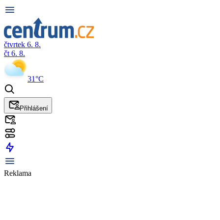
čtvrtek 6. 8.
čt 6. 8.
31°C
Přihlášení
Reklama