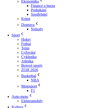
Ekonomika
Finance a burza
Podnikání
Spotřebitel
Krimi
Doprava
Nehody
Sport
Hokej
Fotbal
Tenis
Lyžování
Cyklistika
Atletika
Bojové sporty
ZOH 2026
Basketbal
NBA
Motosport
F1
Auto-moto
Elektromobily
Kultura