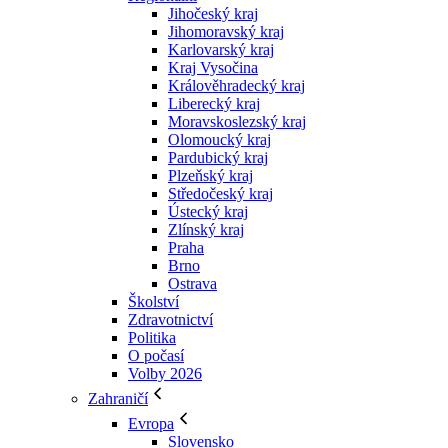
Jihočeský kraj
Jihomoravský kraj
Karlovarský kraj
Kraj Vysočina
Králověhradecký kraj
Liberecký kraj
Moravskoslezský kraj
Olomoucký kraj
Pardubický kraj
Plzeňský kraj
Středočeský kraj
Ústecký kraj
Zlínský kraj
Praha
Brno
Ostrava
Školství
Zdravotnictví
Politika
O počasí
Volby 2026
Zahraničí
Evropa
Slovensko