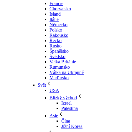
Francie
Chorvatsko
Island
Itálie
Německo
Polsko
Rakousko
Řecko
Rusko
Španělsko
Švédsko
Velká Británie
Rumunsko
Válka na Ukrajině
Maďarsko
Svět
USA
Blízký východ
Izrael
Palestina
Asie
Čína
Jižní Korea