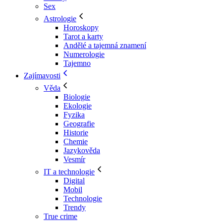
Sex
Astrologie
Horoskopy
Tarot a karty
Andělé a tajemná znamení
Numerologie
Tajemno
Zajímavosti
Věda
Biologie
Ekologie
Fyzika
Geografie
Historie
Chemie
Jazykověda
Vesmír
IT a technologie
Digital
Mobil
Technologie
Trendy
True crime