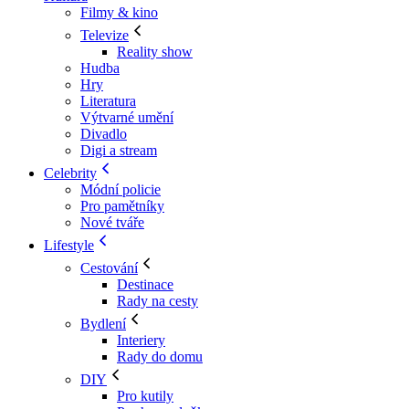
Filmy & kino
Televize
Reality show
Hudba
Hry
Literatura
Výtvarné umění
Divadlo
Digi a stream
Celebrity
Módní policie
Pro pamětníky
Nové tváře
Lifestyle
Cestování
Destinace
Rady na cesty
Bydlení
Interiery
Rady do domu
DIY
Pro kutily