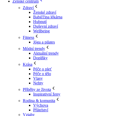
Ženské centrum
Zdraví
Ženské zdraví
Babiččina lékárna
Hubnutí
Duševní zdraví
Wellbeing
Fitness
Jóga a pilates
Módní trendy
Aktuální trendy
Doplňky
Krása
Péče o pleť
Péče o tělo
Vlasy
Nehty
Příběhy ze života
Inspirativní ženy
Rodina & komunita
Výchova
Přátelství
Vztahy