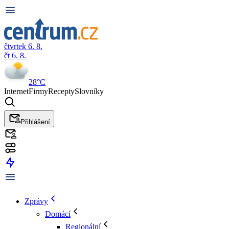
čtvrtek 6. 8.
čt 6. 8.
28°C
Internet
Firmy
Recepty
Slovníky
Přihlášení
Zprávy
Domácí
Regionální