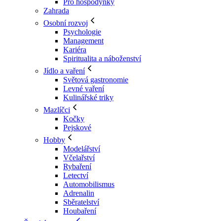
Pro hospodyňky
Zahrada
Osobní rozvoj
Psychologie
Management
Kariéra
Spiritualita a náboženství
Jídlo a vaření
Světová gastronomie
Levné vaření
Kulinářské triky
Mazlíčci
Kočky
Pejskové
Hobby
Modelářství
Včelařství
Rybaření
Letectví
Automobilismus
Adrenalin
Sběratelství
Houbaření