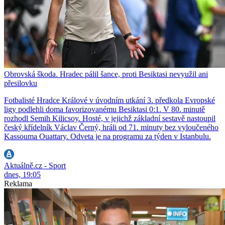
Obrovská škoda. Hradec pálil šance, proti Besiktasi nevyužil ani
přesilovku
Fotbalisté Hradce Králové v úvodním utkání 3. předkola Evropské
ligy podlehli doma favorizovanému Besiktasi 0:1. V 80. minutě
rozhodl Semih Kilicsoy. Hosté, v jejichž základní sestavě nastoupil
český křídelník Václav Černý, hráli od 71. minuty bez vyloučeného
Kassouma Ouattary. Odveta je na programu za týden v Istanbulu.
Aktuálně.cz - Sport
dnes, 19:05
Reklama