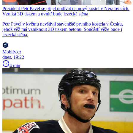
Prezident Petr Pavel se přijel podívat na nový kostel v Neratovicích.
Vzniká 3D tiskem a uvnitř bude lezecká stěna
Petr Pavel v květnu navštívil staveniště prvního kostela v Česku,
jehož věž má vzniknout 3D tiskem betonu. Součástí věže bude i
lezecká stěna.
Mobify.cz
dnes, 19:22
4 min