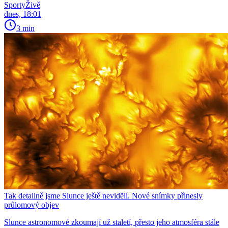
SportyŽivě
dnes, 18:01
3 min
Tak detailně jsme Slunce ještě neviděli. Nové snímky přinesly
průlomový objev
Slunce astronomové zkoumají už staletí, přesto jeho atmosféra stále