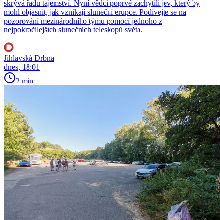
skrývá řadu tajemství. Nyní vědci poprvé zachytili jev, který by
mohl objasnit, jak vznikají sluneční erupce. Podívejte se na
pozorování mezinárodního týmu pomocí jednoho z
nejpokročilejších slunečních teleskopů světa.
Jihlavská Drbna
dnes, 18:01
2 min