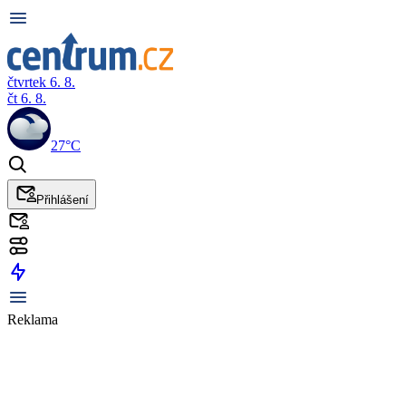
čtvrtek 6. 8.
čt 6. 8.
27°C
Přihlášení
Reklama