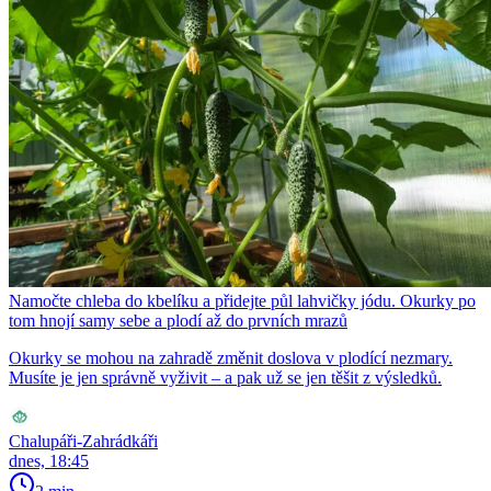
Namočte chleba do kbelíku a přidejte půl lahvičky jódu. Okurky po
tom hnojí samy sebe a plodí až do prvních mrazů
Okurky se mohou na zahradě změnit doslova v plodící nezmary.
Musíte je jen správně vyživit – a pak už se jen těšit z výsledků.
Chalupáři-Zahrádkáři
dnes, 18:45