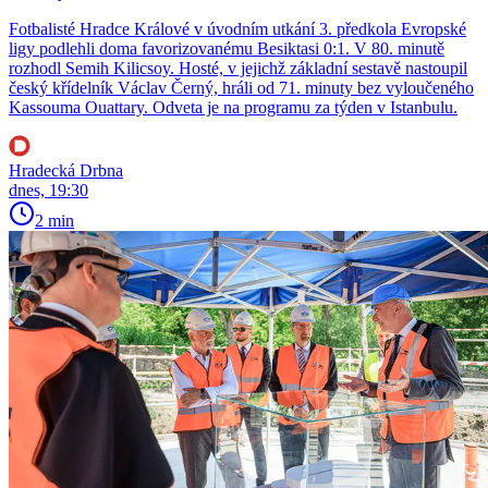
Fotbalisté Hradce Králové v úvodním utkání 3. předkola Evropské
ligy podlehli doma favorizovanému Besiktasi 0:1. V 80. minutě
rozhodl Semih Kilicsoy. Hosté, v jejichž základní sestavě nastoupil
český křídelník Václav Černý, hráli od 71. minuty bez vyloučeného
Kassouma Ouattary. Odveta je na programu za týden v Istanbulu.
Hradecká Drbna
dnes, 19:30
2 min