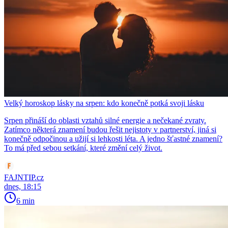
Velký horoskop lásky na srpen: kdo konečně potká svoji lásku
Srpen přináší do oblasti vztahů silné energie a nečekané zvraty.
Zatímco některá znamení budou řešit nejistoty v partnerství, jiná si
konečně odpočinou a užijí si lehkosti léta. A jedno šťastné znamení?
To má před sebou setkání, které změní celý život.
FAJNTIP.cz
dnes, 18:15
6 min