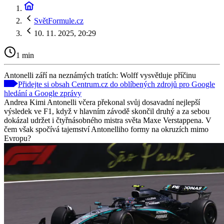
SvětFormule.cz
10. 11. 2025, 20:29
1 min
Antonelli září na neznámých tratích: Wolff vysvětluje příčinu
Přidejte si obsah Centrum.cz do oblíbených zdrojů pro Google
hledání a Google zprávy
Andrea Kimi Antonelli včera překonal svůj dosavadní nejlepší
výsledek ve F1, když v hlavním závodě skončil druhý a za sebou
dokázal udržet i čtyřnásobného mistra světa Maxe Verstappena. V
čem však spočívá tajemství Antonelliho formy na okruzích mimo
Evropu?