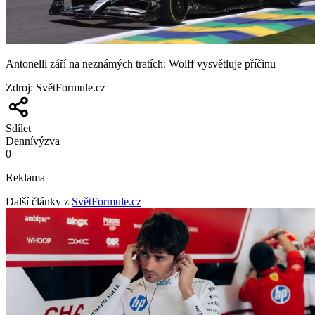
Antonelli září na neznámých tratích: Wolff vysvětluje příčinu
Zdroj
:
SvětFormule.cz
Sdílet
Denní
výzva
0
Reklama
Další články z
SvětFormule.cz