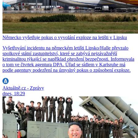
Německo vyšetřuje pokus o vyvolání exploze na letišti v Lipsku
Vyšetřování incidentu na německém letišti Lipsko/Halle převzalo
spolkové státní zastupitelství, které se zabývá nejzávažnější
kriminalitou týkající se například ohrožení bezpečnosti. Informovala
o tom ve čtvrtek agentura DPA. Úřad se sídlem v Karlsruhe má
podle agentury podezření na úmyslný pokus o způsobení exploze.
Aktuálně.cz - Zprávy
dnes, 18:29