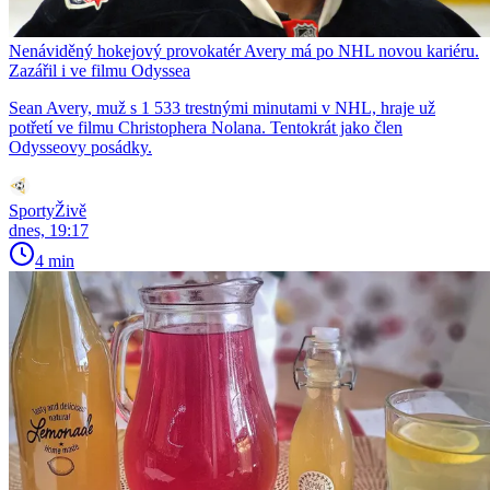
Nenáviděný hokejový provokatér Avery má po NHL novou kariéru.
Zazářil i ve filmu Odyssea
Sean Avery, muž s 1 533 trestnými minutami v NHL, hraje už
potřetí ve filmu Christophera Nolana. Tentokrát jako člen
Odysseovy posádky.
SportyŽivě
dnes, 19:17
4 min