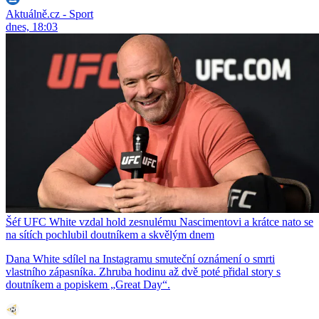
Aktuálně.cz - Sport
dnes, 18:03
Šéf UFC White vzdal hold zesnulému Nascimentovi a krátce nato se
na sítích pochlubil doutníkem a skvělým dnem
Dana White sdílel na Instagramu smuteční oznámení o smrti
vlastního zápasníka. Zhruba hodinu až dvě poté přidal story s
doutníkem a popiskem „Great Day“.