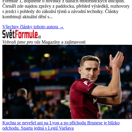
Formule 1, doplněné o novinky z dalších motoristických disciplín.
Čtenáři zde najdou zprávy z paddocku, přehled výsledků, rozhovory
s jezdci i pohledy do zákulisí týmů a závodní techniky. Články
kombinují aktuální dění s...
Všechny články tohoto autora →
Vybrali jsme pro vás
Magazíny a zajímavosti
Kuchta se nevešel ani na Lyon a po příchodu Brunese je blízko
odchodu. Sparta jedná s Legií Varšava