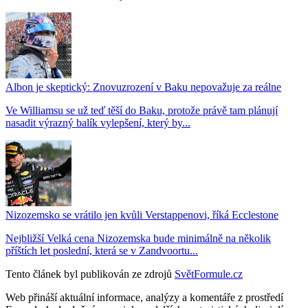
Albon je skeptický: Znovuzrození v Baku nepovažuje za reálne
Ve Williamsu se už teď těší do Baku, protože právě tam plánují
nasadit výrazný balík vylepšení, který by...
Nizozemsko se vrátilo jen kvůli Verstappenovi, říká Ecclestone
Nejbližší Velká cena Nizozemska bude minimálně na několik
příštích let poslední, která se v Zandvoortu...
Tento článek byl publikován ze zdrojů
SvětFormule.cz
Web přináší aktuální informace, analýzy a komentáře z prostředí