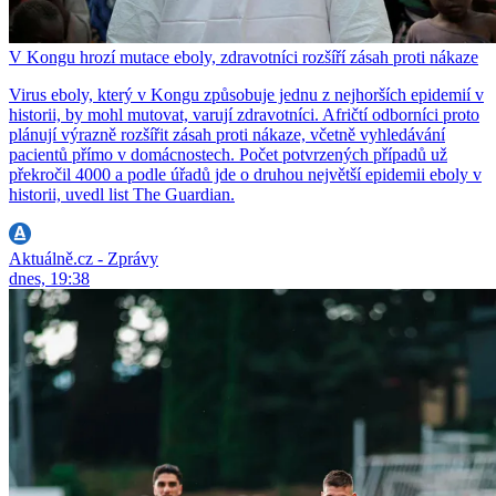
V Kongu hrozí mutace eboly, zdravotníci rozšíří zásah proti nákaze
Virus eboly, který v Kongu způsobuje jednu z nejhorších epidemií v
historii, by mohl mutovat, varují zdravotníci. Afričtí odborníci proto
plánují výrazně rozšířit zásah proti nákaze, včetně vyhledávání
pacientů přímo v domácnostech. Počet potvrzených případů už
překročil 4000 a podle úřadů jde o druhou největší epidemii eboly v
historii, uvedl list The Guardian.
Aktuálně.cz - Zprávy
dnes, 19:38