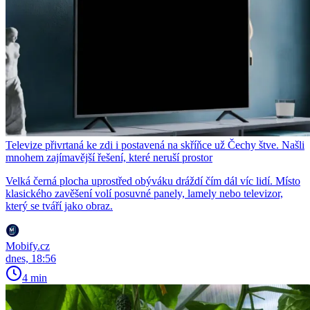
Televize přivrtaná ke zdi i postavená na skříňce už Čechy štve. Našli
mnohem zajímavější řešení, které neruší prostor
Velká černá plocha uprostřed obýváku dráždí čím dál víc lidí. Místo
klasického zavěšení volí posuvné panely, lamely nebo televizor,
který se tváří jako obraz.
Mobify.cz
dnes, 18:56
4 min