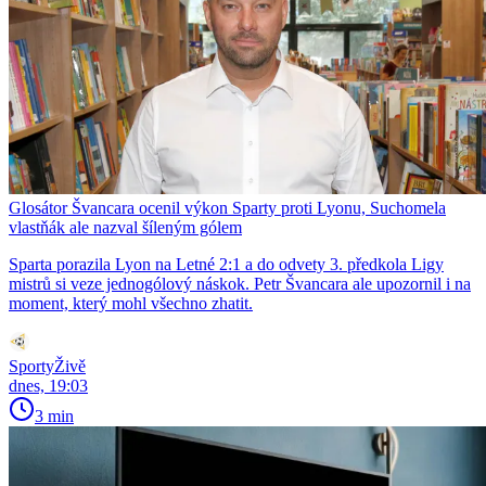
Glosátor Švancara ocenil výkon Sparty proti Lyonu, Suchomela
vlastňák ale nazval šíleným gólem
Sparta porazila Lyon na Letné 2:1 a do odvety 3. předkola Ligy
mistrů si veze jednogólový náskok. Petr Švancara ale upozornil i na
moment, který mohl všechno zhatit.
SportyŽivě
dnes, 19:03
3 min