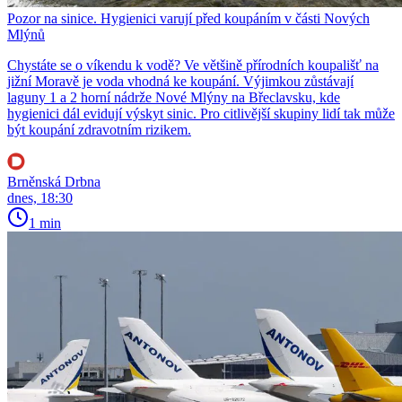
Pozor na sinice. Hygienici varují před koupáním v části Nových
Mlýnů
Chystáte se o víkendu k vodě? Ve většině přírodních koupališť na
jižní Moravě je voda vhodná ke koupání. Výjimkou zůstávají
laguny 1 a 2 horní nádrže Nové Mlýny na Břeclavsku, kde
hygienici dál evidují výskyt sinic. Pro citlivější skupiny lidí tak může
být koupání zdravotním rizikem.
Brněnská Drbna
dnes, 18:30
1 min