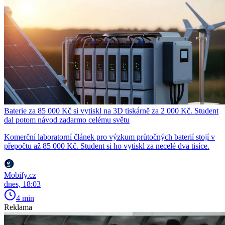
Baterie za 85 000 Kč si vytiskl na 3D tiskárně za 2 000 Kč. Student
dal potom návod zadarmo celému světu
Komerční laboratorní článek pro výzkum průtočných baterií stojí v
přepočtu až 85 000 Kč. Student si ho vytiskl za necelé dva tisíce.
Mobify.cz
dnes, 18:03
4 min
Reklama