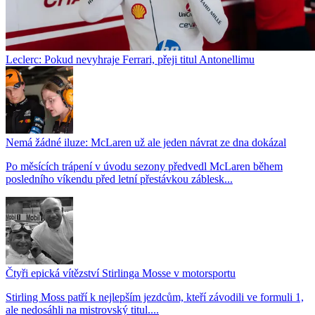
Leclerc: Pokud nevyhraje Ferrari, přeji titul Antonellimu
Nemá žádné iluze: McLaren už ale jeden návrat ze dna dokázal
Po měsících trápení v úvodu sezony předvedl McLaren během
posledního víkendu před letní přestávkou záblesk...
Čtyři epická vítězství Stirlinga Mosse v motorsportu
Stirling Moss patří k nejlepším jezdcům, kteří závodili ve formuli 1,
ale nedosáhli na mistrovský titul....