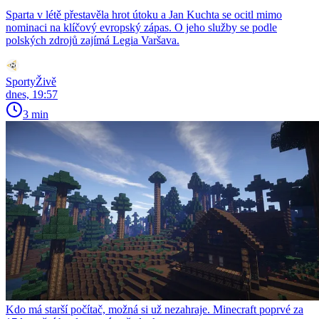
Sparta v létě přestavěla hrot útoku a Jan Kuchta se ocitl mimo
nominaci na klíčový evropský zápas. O jeho služby se podle
polských zdrojů zajímá Legia Varšava.
SportyŽivě
dnes, 19:57
3 min
Kdo má starší počítač, možná si už nezahraje. Minecraft poprvé za