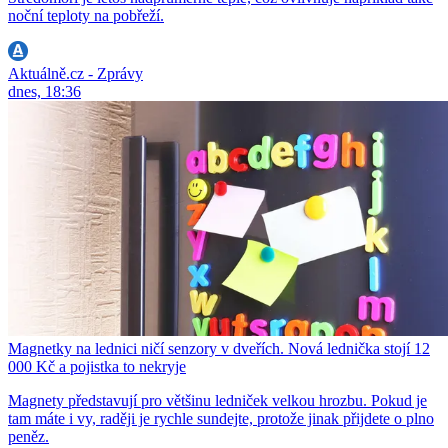
noční teploty na pobřeží.
Aktuálně.cz - Zprávy
dnes, 18:36
Magnetky na lednici ničí senzory v dveřích. Nová lednička stojí 12
000 Kč a pojistka to nekryje
Magnety představují pro většinu ledniček velkou hrozbu. Pokud je
tam máte i vy, raději je rychle sundejte, protože jinak přijdete o plno
peněz.