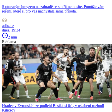
S otravným hmyzem na zahradě se smířit nemusíte. Pomůže vám
řešení, které si pro vás nachystala sama příroda.
adbz.cz
dnes, 19:34
2 min
Reklama
Hradec v Evropské lize podlehl Besiktasi 0:1, v oslabení rozhodl
Kilicsoy