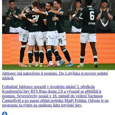
Jablonec má nakročeno k postupu. Do Lotyšska si poveze solidní
náskok
Fotbalisté Jablonce porazili v úvodním utkání 3. předkola
Konferenční ligy RFS Riga doma 2:0 a výrazně se přiblížili k
postupu. Severočechy poslal v 18. minutě do vedení Vachtang
Čanturišvili a po pauze přidal pojistku Matěj Polidar. Odveta je na
programu za týden na stadionu lídra lotyšské ligy.