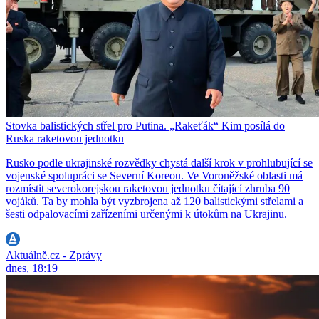
Stovka balistických střel pro Putina. „Rakeťák“ Kim posílá do
Ruska raketovou jednotku
Rusko podle ukrajinské rozvědky chystá další krok v prohlubující se
vojenské spolupráci se Severní Koreou. Ve Voroněžské oblasti má
rozmístit severokorejskou raketovou jednotku čítající zhruba 90
vojáků. Ta by mohla být vyzbrojena až 120 balistickými střelami a
šesti odpalovacími zařízeními určenými k útokům na Ukrajinu.
Aktuálně.cz - Zprávy
dnes, 18:19