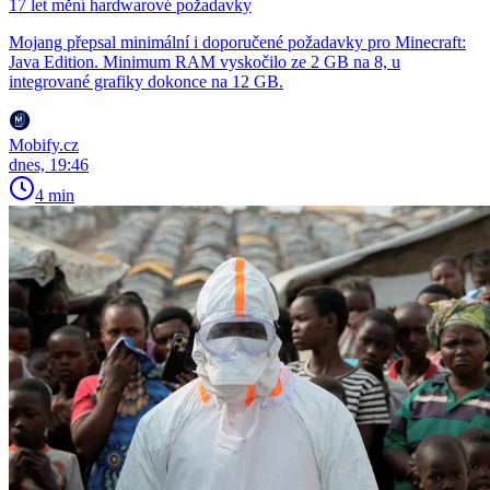
17 let mění hardwarové požadavky
Mojang přepsal minimální i doporučené požadavky pro Minecraft:
Java Edition. Minimum RAM vyskočilo ze 2 GB na 8, u
integrované grafiky dokonce na 12 GB.
Mobify.cz
dnes, 19:46
4 min