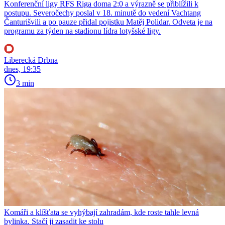
Konferenční ligy RFS Riga doma 2:0 a výrazně se přiblížili k
postupu. Severočechy poslal v 18. minutě do vedení Vachtang
Čanturišvili a po pauze přidal pojistku Matěj Polidar. Odveta je na
programu za týden na stadionu lídra lotyšské ligy.
Liberecká Drbna
dnes, 19:35
3 min
Komáři a klíšťata se vyhýbají zahradám, kde roste tahle levná
bylinka. Stačí ji zasadit ke stolu