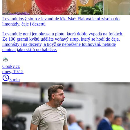
Levandulový sirup z levandule lékařské: Fialová letní zásoba do
limonády, čaje i dezertů
Levandule není jen okrasa u plotu, která dobře vypadá na fotkách.
Ze 100 gramů květů uděláte voňavý sirup, který se hodí do čaje,
limonády i na dezerty, a když se nepřežene louhování, nebude
chutnat jako skříň po babičce.
Cooky.cz
dnes, 19:12
3 min