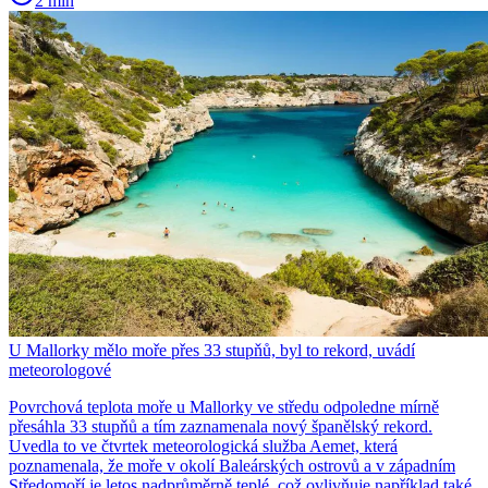
2 min
U Mallorky mělo moře přes 33 stupňů, byl to rekord, uvádí
meteorologové
Povrchová teplota moře u Mallorky ve středu odpoledne mírně
přesáhla 33 stupňů a tím zaznamenala nový španělský rekord.
Uvedla to ve čtvrtek meteorologická služba Aemet, která
poznamenala, že moře v okolí Baleárských ostrovů a v západním
Středomoří je letos nadprůměrně teplé, což ovlivňuje například také