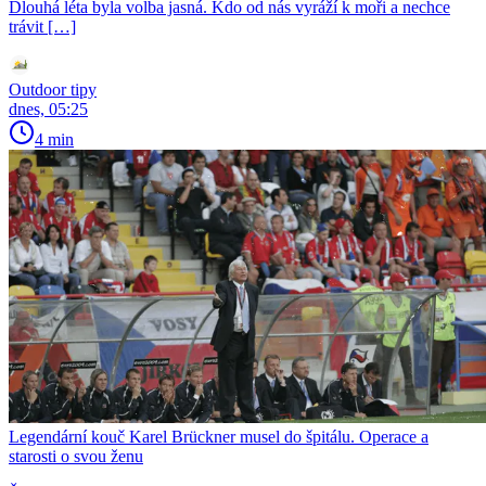
Dlouhá léta byla volba jasná. Kdo od nás vyráží k moři a nechce
trávit […]
Outdoor tipy
dnes, 05:25
4 min
Legendární kouč Karel Brückner musel do špitálu. Operace a
starosti o svou ženu