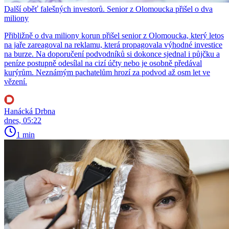
Další oběť falešných investorů. Senior z Olomoucka přišel o dva
miliony
Přibližně o dva miliony korun přišel senior z Olomoucka, který letos
na jaře zareagoval na reklamu, která propagovala výhodné investice
na burze. Na doporučení podvodníků si dokonce sjednal i půjčku a
peníze postupně odesílal na cizí účty nebo je osobně předával
kurýrům. Neznámým pachatelům hrozí za podvod až osm let ve
vězení.
Hanácká Drbna
dnes, 05:22
1 min