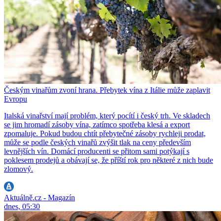
Českým vinařům zvoní hrana. Přebytek vína z Itálie může zaplavit
Evropu
Italská vinařství mají problém, který pocítí i český trh. Ve skladech
se jim hromadí zásoby vína, zatímco spotřeba klesá a export
zpomaluje. Pokud budou chtít přebytečné zásoby rychleji prodat,
může se podle českých vinařů zvýšit tlak na ceny především
levnějších vín. Domácí producenti se přitom sami potýkají s
poklesem prodejů a obávají se, že příští rok pro některé z nich bude
zlomový.
Aktuálně.cz - Magazín
dnes, 05:30