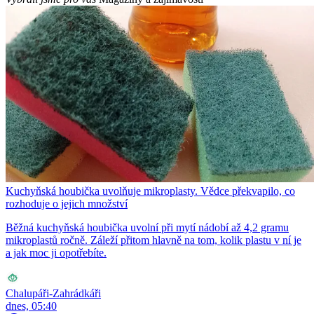
Kuchyňská houbička uvolňuje mikroplasty. Vědce překvapilo, co
rozhoduje o jejich množství
Běžná kuchyňská houbička uvolní při mytí nádobí až 4,2 gramu
mikroplastů ročně. Záleží přitom hlavně na tom, kolik plastu v ní je
a jak moc ji opotřebíte.
Chalupáři-Zahrádkáři
dnes, 05:40