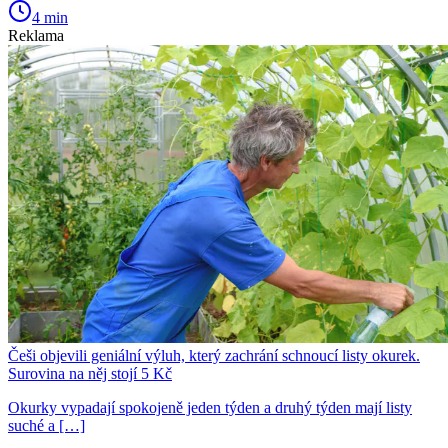
4 min
Reklama
Češi objevili geniální výluh, který zachrání schnoucí listy okurek.
Surovina na něj stojí 5 Kč
Okurky vypadají spokojeně jeden týden a druhý týden mají listy
suché a […]