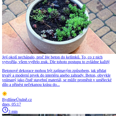
Její okolí nechápalo, proč lije beton do kelímků. To, co z nich
vytvořila, všem vytřelo zrak. Dle tohoto postupu to zvládne každý
Betonové dekorace mohou být zajímavým způsobem, jak přidat
trvalý a moderní prvek do interiéru anebo zahrady. Beton, obvykle
vnímaný jako čistě stavební materiál, se může proměnit v umělecké
dílo a přinést nečekanou krásu do...
BydlímeÚtulně.cz
dnes, 05:17
3 min