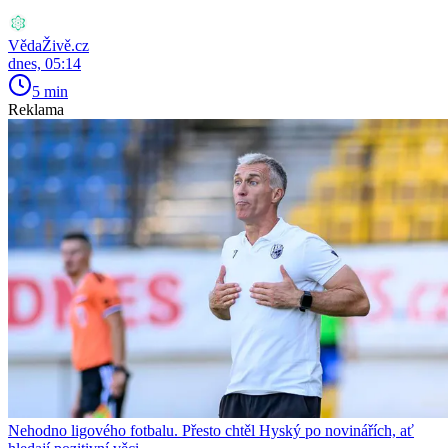
VědaŽivě.cz
dnes, 05:14
5 min
Reklama
Nehodno ligového fotbalu. Přesto chtěl Hyský po novinářích, ať