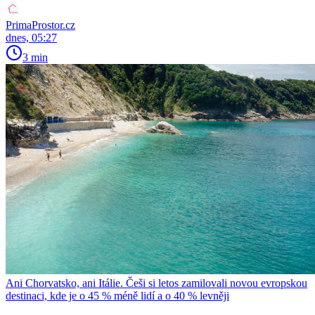
PrimaProstor.cz
dnes, 05:27
3 min
Ani Chorvatsko, ani Itálie. Češi si letos zamilovali novou evropskou
destinaci, kde je o 45 % méně lidí a o 40 % levněji