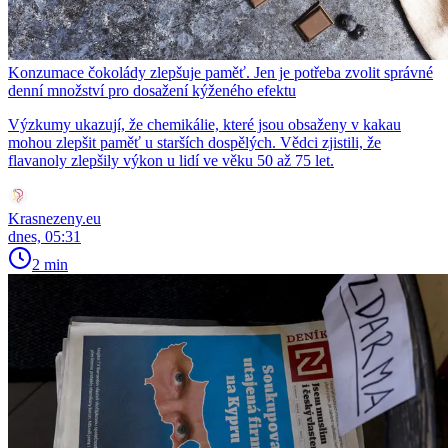
Konzumace čokolády zlepšuje paměť. Jen je potřeba zvolit správné
denní množství pro dosažení kýženého efektu
Výzkumy ukazují, že chemikálie, které jsou obsaženy v kakau
mohou zlepšit paměť u starších dospělých. Vědci zjistili, že
flavanoly zlepšily výkon u lidí ve věku 50 až 75 let.
Krasnezeny.eu
dnes, 05:31
2 min