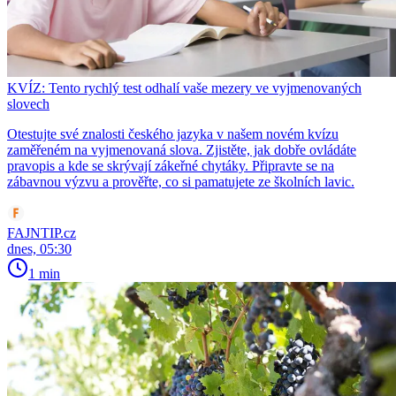
KVÍZ: Tento rychlý test odhalí vaše mezery ve vyjmenovaných
slovech
Otestujte své znalosti českého jazyka v našem novém kvízu
zaměřeném na vyjmenovaná slova. Zjistěte, jak dobře ovládáte
pravopis a kde se skrývají zákeřné chytáky. Připravte se na
zábavnou výzvu a prověřte, co si pamatujete ze školních lavic.
FAJNTIP.cz
dnes, 05:30
1 min