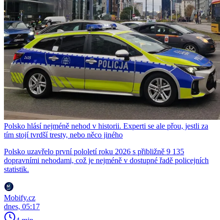
Polsko hlásí nejméně nehod v historii. Experti se ale přou, jestli za
tím stojí tvrdší tresty, nebo něco jiného
Polsko uzavřelo první pololetí roku 2026 s přibližně 9 135
dopravními nehodami, což je nejméně v dostupné řadě policejních
statistik.
Mobify.cz
dnes, 05:17