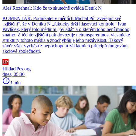
Aleš Rozehnal: Kdo že to skutečně ovládá Deník N
KOMENTÁŘ. Podnikatel v médiích Michal Půr zveřejnil své
„zjištění“, že v Deníku N „fakticky drží hlasovací kontrolu“ Ivan
Pavlíček, který toto médium „ovládá“ a o kterém toho není mnoho
známo. Z těchto zjištění pak dovozuje netransparentnost vlastnické
struktury tohoto média a zpochybňuje jeho nezávislost. Takový
závěr však vychází z nepochopení základních principů fungování
akciové společnosti,
HlídacíPes.org
dnes, 05:30
3 min