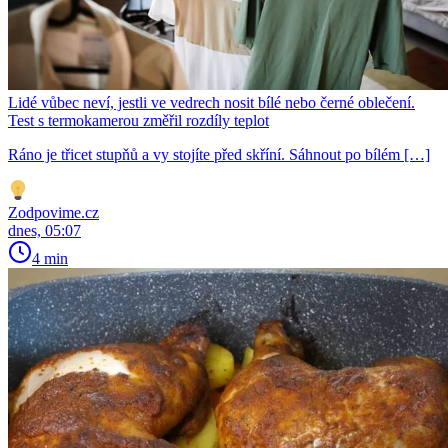
Lidé vůbec neví, jestli ve vedrech nosit bílé nebo černé oblečení.
Test s termokamerou změřil rozdíly teplot
Ráno je třicet stupňů a vy stojíte před skříní. Sáhnout po bílém […]
Zodpovime.cz
dnes, 05:07
4 min