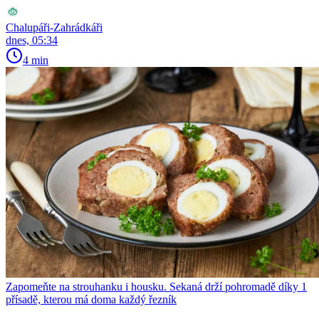
Chalupáři-Zahrádkáři
dnes, 05:34
4 min
Zapomeňte na strouhanku i housku. Sekaná drží pohromadě díky 1
přísadě, kterou má doma každý řezník