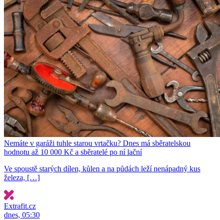
Nemáte v garáži tuhle starou vrtačku? Dnes má sběratelskou
hodnotu až 10 000 Kč a sběratelé po ní lační
Ve spoustě starých dílen, kůlen a na půdách leží nenápadný kus
železa, […]
Extrafit.cz
dnes, 05:30