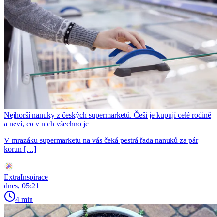
Nejhorší nanuky z českých supermarketů. Češi je kupují celé rodině
a neví, co v nich všechno je
V mrazáku supermarketu na vás čeká pestrá řada nanuků za pár
korun […]
ExtraInspirace
dnes, 05:21
4 min