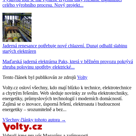
celého výrobního procesu. Nový projekt...
Jaderná renesance potřebuje nové chlazení. Dunaj odhalil slabinu
starých elektráren
Maďarská jaderná elektrárna Paks, která v běžném provozu pokrývá
zhruba polovinu spotřeby elektrické...
Tento článek byl publikován ze zdrojů
Volty
Volty.cz osloví všechny, kdo mají blízko k technice, elektrotechnice
a chytrým řešením. Web sleduje novinky ze světa elektrotechniky,
energetiky, průmyslových technologií i moderních domácností.
Zajímá se o inovace, úsporná řešení, elektroauta i budoucnost
energetiky – srozumitelně a bez...
Všechny články tohoto autora →
Vybrali jsme pro vás
Magazíny a zajímavosti