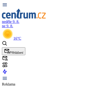
neděle 9. 8.
ne 9. 8.
16°C
Přihlášení
Reklama