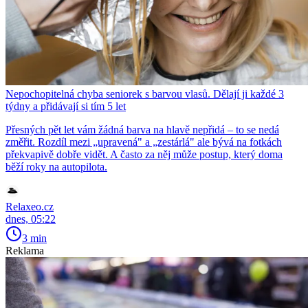
Nepochopitelná chyba seniorek s barvou vlasů. Dělají ji každé 3
týdny a přidávají si tím 5 let
Přesných pět let vám žádná barva na hlavě nepřidá – to se nedá
změřit. Rozdíl mezi „upravená" a „zestárlá" ale bývá na fotkách
překvapivě dobře vidět. A často za něj může postup, který doma
běží roky na autopilota.
Relaxeo.cz
dnes, 05:22
3 min
Reklama