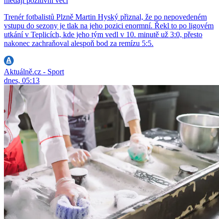
hledají pozitivní věci
Trenér fotbalistů Plzně Martin Hyský přiznal, že po nepovedeném
vstupu do sezony je tlak na jeho pozici enormní. Řekl to po ligovém
utkání v Teplicích, kde jeho tým vedl v 10. minutě už 3:0, přesto
nakonec zachraňoval alespoň bod za remízu 5:5.
Aktuálně.cz - Sport
dnes, 05:13