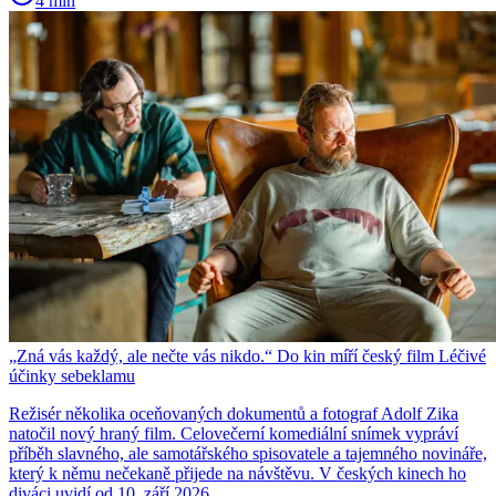
4 min
„Zná vás každý, ale nečte vás nikdo.“ Do kin míří český film Léčivé
účinky sebeklamu
Režisér několika oceňovaných dokumentů a fotograf Adolf Zika
natočil nový hraný film. Celovečerní komediální snímek vypráví
příběh slavného, ale samotářského spisovatele a tajemného novináře,
který k němu nečekaně přijede na návštěvu. V českých kinech ho
diváci uvidí od 10. září 2026.