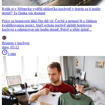
Kolik si v Německu vydělá uklízečka kuchyně v hotelu za 6 hodin
denně? Ta částka vás dostane
Práce za hranicemi láká čím dál víc Čechů a nemusí jít o žádnou
kvalifikovanou pozici. Stačí ochota poctivě uklidit hotelovou
kuchyni a odpracovat pár hodin denně. Právě u téhle úplně...
Bruneta v kuchyni
dnes, 05:12
3 min