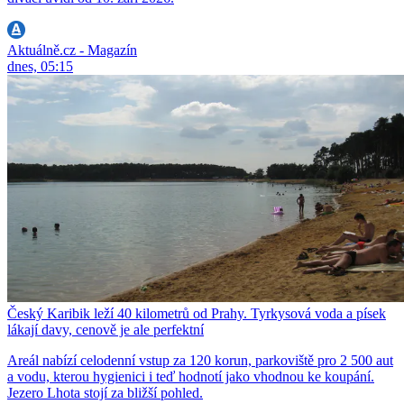
Aktuálně.cz - Magazín
dnes, 05:15
Český Karibik leží 40 kilometrů od Prahy. Tyrkysová voda a písek
lákají davy, cenově je ale perfektní
Areál nabízí celodenní vstup za 120 korun, parkoviště pro 2 500 aut
a vodu, kterou hygienici i teď hodnotí jako vhodnou ke koupání.
Jezero Lhota stojí za bližší pohled.