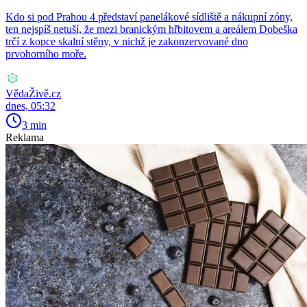
Kdo si pod Prahou 4 představí panelákové sídliště a nákupní zóny,
ten nejspíš netuší, že mezi branickým hřbitovem a areálem Dobeška
trčí z kopce skalní stěny, v nichž je zakonzervované dno
prvohorního moře.
VědaŽivě.cz
dnes, 05:32
3 min
Reklama