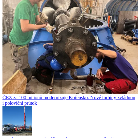
ČEZ za 100 milionů modernizuje Kořensko. Nové turbíny zvládnou
i poloviční průtok