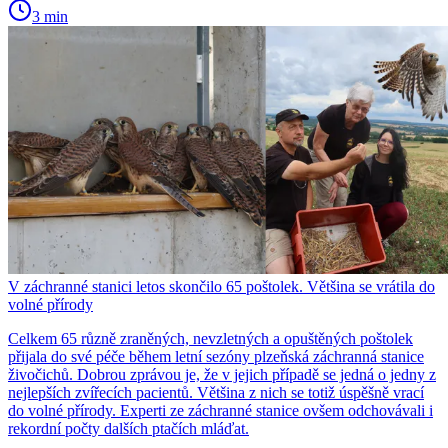
3 min
V záchranné stanici letos skončilo 65 poštolek. Většina se vrátila do
volné přírody
Celkem 65 různě zraněných, nevzletných a opuštěných poštolek
přijala do své péče během letní sezóny plzeňská záchranná stanice
živočichů. Dobrou zprávou je, že v jejich případě se jedná o jedny z
nejlepších zvířecích pacientů. Většina z nich se totiž úspěšně vrací
do volné přírody. Experti ze záchranné stanice ovšem odchovávali i
rekordní počty dalších ptačích mláďat.