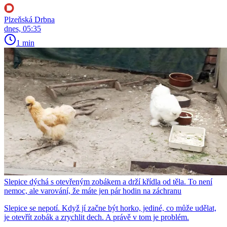
Plzeňská Drbna
dnes, 05:35
1 min
Slepice dýchá s otevřeným zobákem a drží křídla od těla. To není
nemoc, ale varování, že máte jen pár hodin na záchranu
Slepice se nepotí. Když jí začne být horko, jediné, co může udělat,
je otevřít zobák a zrychlit dech. A právě v tom je problém.