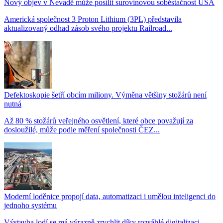
Nový objev v Nevadě může posílit surovinovou soběstačnost USA
Americká společnost 3 Proton Lithium (3PL) představila
aktualizovaný odhad zásob svého projektu Railroad...
Defektoskopie šetří obcím miliony. Výměna většiny stožárů není
nutná
Až 80 % stožárů veřejného osvětlení, které obce považují za
dosloužilé, může podle měření společnosti ČEZ...
Moderní loděnice propojí data, automatizaci i umělou inteligenci do
jednoho systému
Výstavba lodí se má výrazně zrychlit díky rozsáhlé digitalizaci