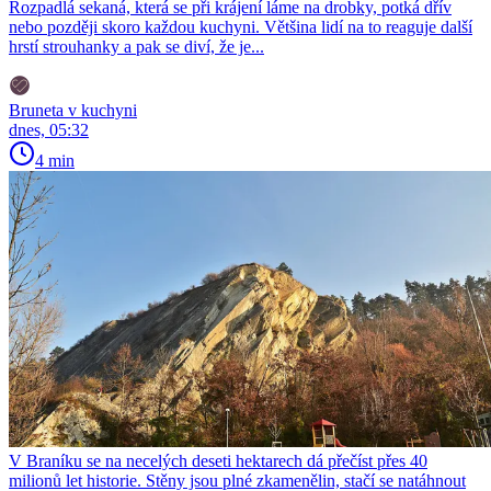
Rozpadlá sekaná, která se při krájení láme na drobky, potká dřív
nebo později skoro každou kuchyni. Většina lidí na to reaguje další
hrstí strouhanky a pak se diví, že je...
Bruneta v kuchyni
dnes, 05:32
4 min
V Braníku se na necelých deseti hektarech dá přečíst přes 40
milionů let historie. Stěny jsou plné zkamenělin, stačí se natáhnout