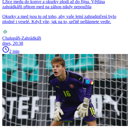
Lžíce medu do konve a okurky plodí až do října. Většina
zahrádkářů přitom med na záhon nikdy nepoužila
Okurky a med jsou tu od toho, aby vaše letní zahradničení bylo
plodné i veselé. Když víte, jak na to, určitě nešlápnete vedle.
Chalupáři-Zahrádkáři
dnes, 20:38
2 min