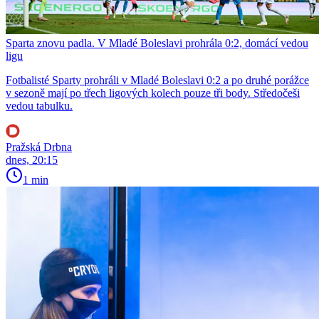
Sparta znovu padla. V Mladé Boleslavi prohrála 0:2, domácí vedou
ligu
Fotbalisté Sparty prohráli v Mladé Boleslavi 0:2 a po druhé porážce
v sezoně mají po třech ligových kolech pouze tři body. Středočeši
vedou tabulku.
Pražská Drbna
dnes, 20:15
1 min