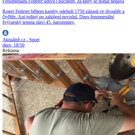
Fenomenální Federer udivil i počinem, za který se pohár nedává
Roger Federer během kariéry odehrál 1750 zápasů ve dvouhře a
čtyřhře. Ani jediný po zahájení nevzdal. Dnes fenomenální
švýcarský tenista slaví 45. narozeniny.
Aktuálně.cz - Sport
dnes, 18:50
Reklama