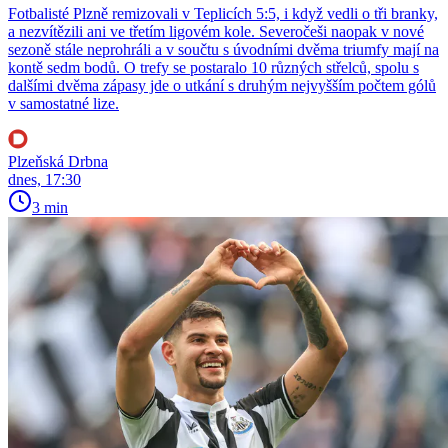
Fotbalisté Plzně remizovali v Teplicích 5:5, i když vedli o tři branky,
a nezvítězili ani ve třetím ligovém kole. Severočeši naopak v nové
sezoně stále neprohráli a v součtu s úvodními dvěma triumfy mají na
kontě sedm bodů. O trefy se postaralo 10 různých střelců, spolu s
dalšími dvěma zápasy jde o utkání s druhým nejvyšším počtem gólů
v samostatné lize.
Plzeňská Drbna
dnes, 17:30
3 min