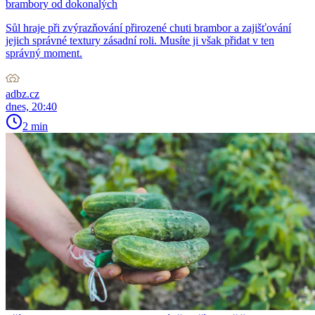
brambory od dokonalých
Sůl hraje při zvýrazňování přirozené chuti brambor a zajišťování
jejich správné textury zásadní roli. Musíte ji však přidat v ten
správný moment.
adbz.cz
dnes, 20:40
2 min