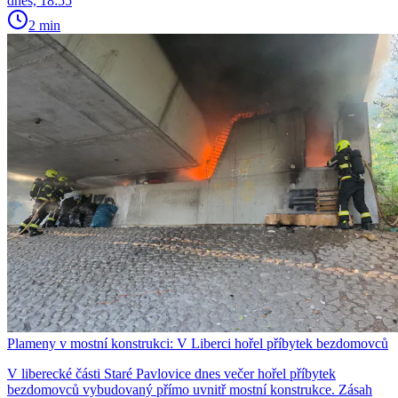
dnes, 18:55
2 min
Plameny v mostní konstrukci: V Liberci hořel příbytek bezdomovců
V liberecké části Staré Pavlovice dnes večer hořel příbytek
bezdomovců vybudovaný přímo uvnitř mostní konstrukce. Zásah