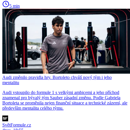
5 min
Audi změnilo pravidla hry. Bortoleto chválí nový tým i jeho
mentalitu
Audi vstoupilo do formule 1 s velkými ambicemi a jeho příchod
znamenal pro bývalý tým Sauber zásadní změnu. Podle Gabriela
Bortoleta se proměnila nejen finanční situace a technické zázemí, ale
především mentalita celého týmu.
SvětFormule.cz