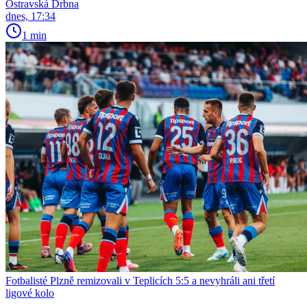
Ostravská Drbna
dnes, 17:34
1 min
Fotbalisté Plzně remizovali v Teplicích 5:5 a nevyhráli ani třetí
ligové kolo