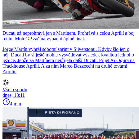
Ducati už neprohrává jen s Martínem. Prohrává s celou Aprilií a boj
o titul MotoGP začíná vypadat úplně jinak
Jorge Martín vyhrál sobotní sprint v Silverstonu. Kdyby šlo jen o
něj, Ducati by si ještě mohla vysvětlovat výsledek kvalitou jednoho
jezdce. Jenže za Martínem nepřijela další Ducati. Přijel Ai Ogura na
Trackhouse Aprilii. A za ním Marco Bezzecchi na druhé tovární
Aprilii.
Vše o sportu
dnes, 18:11
4 min