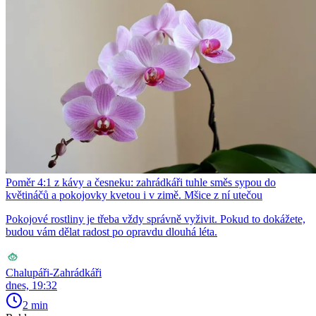
Poměr 4:1 z kávy a česneku: zahrádkáři tuhle směs sypou do
květináčů a pokojovky kvetou i v zimě. Mšice z ní utečou
Pokojové rostliny je třeba vždy správně vyživit. Pokud to dokážete,
budou vám dělat radost po opravdu dlouhá léta.
Chalupáři-Zahrádkáři
dnes, 19:32
2 min