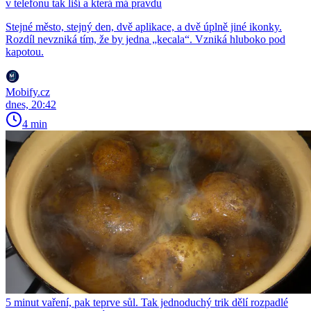
v telefonu tak liší a která má pravdu
Stejné město, stejný den, dvě aplikace, a dvě úplně jiné ikonky.
Rozdíl nevzniká tím, že by jedna „kecala“. Vzniká hluboko pod
kapotou.
Mobify.cz
dnes, 20:42
4 min
5 minut vaření, pak teprve sůl. Tak jednoduchý trik dělí rozpadlé