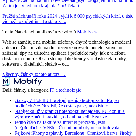
Aplikace Záchranka umí nově zavolat psychologa jedním kliknutím.
Zatím jen v jednom kraji, další už čekají
Pražští záchranáři roku 2024 vyjeli k 6 000 psychických krizí, o tisíc
víc než rok předtím. To stálo za...
Tento článek byl publikován ze zdrojů
Mobify.cz
Web se zaměřuje na mobilní telefony, chytré technologie a moderní
aplikace. Čtenáři zde najdou recenze nových modelů, srovnání
zařízení, tipy na užitečné aplikace i praktické rady, jak z telefonu
dostat maximum. Obsah sleduje také trendy v oblasti elektroniky,
softwaru a digitálních služeb – od...
Všechny články tohoto autora →
Další články z kategorie
IT a technologie
Galaxy Z Fold8 Ultra stojí jmění, ale stojí za to. Po pár
hodinách člověk zjistí, že cesta zpátky neexistuje
Nabíječku už v krabici notebooku nenajdete. EU donutila
výrobce změnit pravidla, od dubna jedině za své
Jedno číslo na faktuře za internet prozradí, jestli
(ne)přeplácíte. Většina Čechů ho nikdy nekontrolovala
Fejkové iPhony zaplavily Barcelonu. Oranžová barva, široký