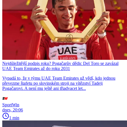
Nejdůležitější podpis roku? Pogačarův dědic Del Toro se zavázal
UAE Team Emirates až do roku 2031
Vypadá to, že v týmu UAE Team Emirates už vědí, kdo jednou
převezme štafetu po slovinském stroji na vítězství Tadeji
Pogačarovi. A není mu ještě ani třiadvacet let...
SportWin
dnes, 20:06
1 min