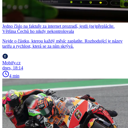
Jedno číslo na faktuře za internet prozradí, jestli (ne)přeplácíte.
Většina Čechů ho nikdy nekontrolovala
Nejde o částku, kterou každý měsíc zaplatíte. Rozhodující je název
tarifu a rychlost, která se za ním skrývá.
Mobify.cz
dnes, 18:14
4 min