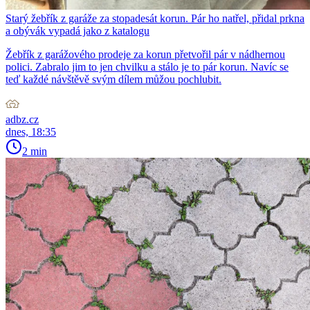
Starý žebřík z garáže za stopadesát korun. Pár ho natřel, přidal prkna
a obývák vypadá jako z katalogu
Žebřík z garážového prodeje za korun přetvořil pár v nádhernou
polici. Zabralo jim to jen chvilku a stálo je to pár korun. Navíc se
teď každé návštěvě svým dílem můžou pochlubit.
adbz.cz
dnes, 18:35
2 min