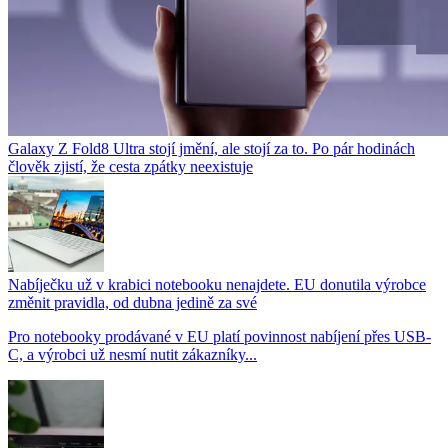
Galaxy Z Fold8 Ultra stojí jmění, ale stojí za to. Po pár hodinách
člověk zjistí, že cesta zpátky neexistuje
Nabíječku už v krabici notebooku nenajdete. EU donutila výrobce
změnit pravidla, od dubna jedině za své
Pro notebooky prodávané v EU platí povinnost nabíjení přes USB-
C, a výrobci už nesmí nutit zákazníky...