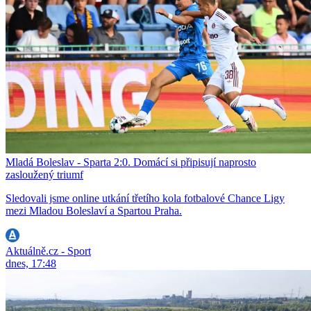
Mladá Boleslav - Sparta 2:0. Domácí si připisují naprosto
zasloužený triumf
Sledovali jsme online utkání třetího kola fotbalové Chance Ligy
mezi Mladou Boleslaví a Spartou Praha.
Aktuálně.cz - Sport
dnes, 17:48