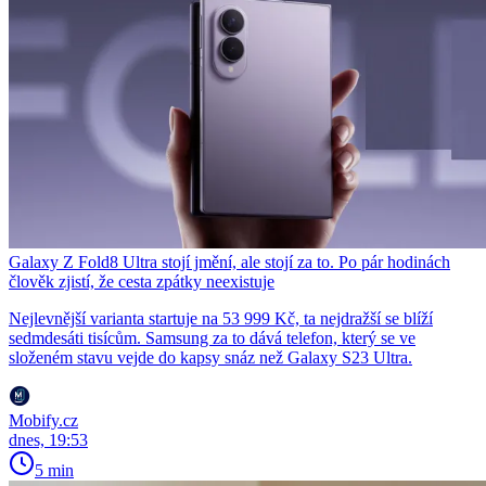
Galaxy Z Fold8 Ultra stojí jmění, ale stojí za to. Po pár hodinách
člověk zjistí, že cesta zpátky neexistuje
Nejlevnější varianta startuje na 53 999 Kč, ta nejdražší se blíží
sedmdesáti tisícům. Samsung za to dává telefon, který se ve
složeném stavu vejde do kapsy snáz než Galaxy S23 Ultra.
Mobify.cz
dnes, 19:53
5 min