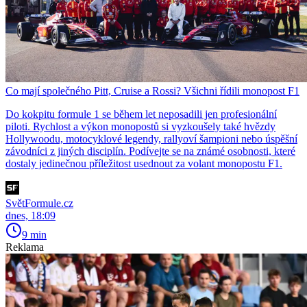
Co mají společného Pitt, Cruise a Rossi? Všichni řídili monopost F1
Do kokpitu formule 1 se během let neposadili jen profesionální
piloti. Rychlost a výkon monopostů si vyzkoušely také hvězdy
Hollywoodu, motocyklové legendy, rallyoví šampioni nebo úspěšní
závodníci z jiných disciplín. Podívejte se na známé osobnosti, které
dostaly jedinečnou příležitost usednout za volant monopostu F1.
SvětFormule.cz
dnes, 18:09
9 min
Reklama