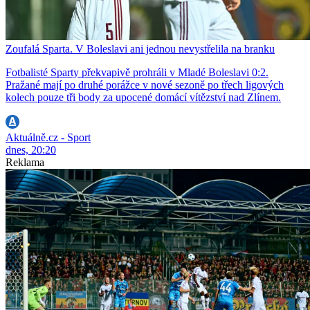
Zoufalá Sparta. V Boleslavi ani jednou nevystřelila na branku
Fotbalisté Sparty překvapivě prohráli v Mladé Boleslavi 0:2.
Pražané mají po druhé porážce v nové sezoně po třech ligových
kolech pouze tři body za upocené domácí vítězství nad Zlínem.
Aktuálně.cz - Sport
dnes, 20:20
Reklama