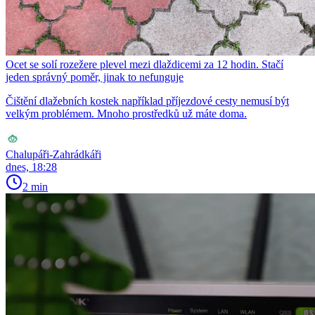
Ocet se solí rozežere plevel mezi dlaždicemi za 12 hodin. Stačí
jeden správný poměr, jinak to nefunguje
Čištění dlažebních kostek například příjezdové cesty nemusí být
velkým problémem. Mnoho prostředků už máte doma.
Chalupáři-Zahrádkáři
dnes, 18:28
2 min