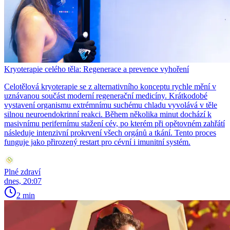
Kryoterapie celého těla: Regenerace a prevence vyhoření
Celotělová kryoterapie se z alternativního konceptu rychle mění v
uznávanou součást moderní regenerační medicíny. Krátkodobé
vystavení organismu extrémnímu suchému chladu vyvolává v těle
silnou neuroendokrinní reakci. Během několika minut dochází k
masivnímu perifernímu stažení cév, po kterém při opětovném zahřátí
následuje intenzivní prokrvení všech orgánů a tkání. Tento proces
funguje jako přirozený restart pro cévní i imunitní systém.
Plné zdraví
dnes, 20:07
2 min