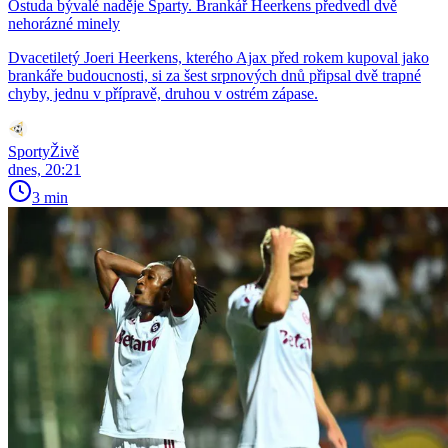
Ostuda bývalé naděje Sparty. Brankář Heerkens předvedl dvě
nehorázné minely
Dvacetiletý Joeri Heerkens, kterého Ajax před rokem kupoval jako
brankáře budoucnosti, si za šest srpnových dnů připsal dvě trapné
chyby, jednu v přípravě, druhou v ostrém zápase.
SportyŽivě
dnes, 20:21
3 min