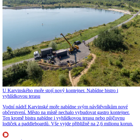
U Karvinského moře stojí nový kontejner. Nabídne bistro i
vyhlídkovou terasu
Vodní nádrž Karvinské moře nabídne svým návštěvníkům nové
občerstvení. Město na místě nechalo vybudovat gastro kontejner.
Ten kromě bistra nabídne i vyhlídkovou terasu nebo půjčovnu
lodiček a paddleboardů. Vše vyjde přibližně na 2,6 milionu korun.