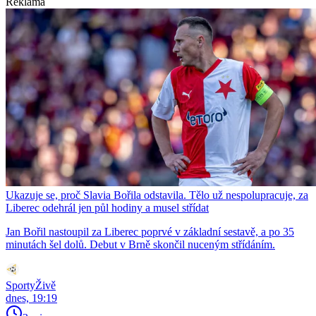
Reklama
Ukazuje se, proč Slavia Bořila odstavila. Tělo už nespolupracuje, za
Liberec odehrál jen půl hodiny a musel střídat
Jan Bořil nastoupil za Liberec poprvé v základní sestavě, a po 35
minutách šel dolů. Debut v Brně skončil nuceným střídáním.
SportyŽivě
dnes, 19:19