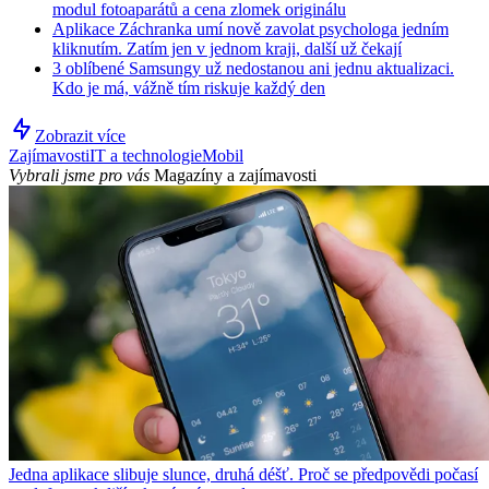
modul fotoaparátů a cena zlomek originálu
Aplikace Záchranka umí nově zavolat psychologa jedním
kliknutím. Zatím jen v jednom kraji, další už čekají
3 oblíbené Samsungy už nedostanou ani jednu aktualizaci.
Kdo je má, vážně tím riskuje každý den
Zobrazit více
Zajímavosti
IT a technologie
Mobil
Vybrali jsme pro vás
Magazíny a zajímavosti
Jedna aplikace slibuje slunce, druhá déšť. Proč se předpovědi počasí