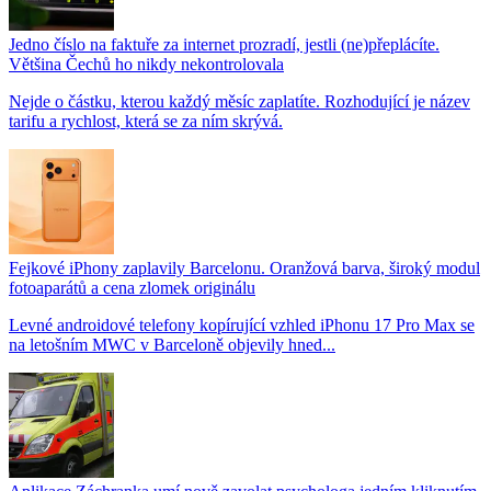
Jedno číslo na faktuře za internet prozradí, jestli (ne)přeplácíte.
Většina Čechů ho nikdy nekontrolovala
Nejde o částku, kterou každý měsíc zaplatíte. Rozhodující je název
tarifu a rychlost, která se za ním skrývá.
Fejkové iPhony zaplavily Barcelonu. Oranžová barva, široký modul
fotoaparátů a cena zlomek originálu
Levné androidové telefony kopírující vzhled iPhonu 17 Pro Max se
na letošním MWC v Barceloně objevily hned...