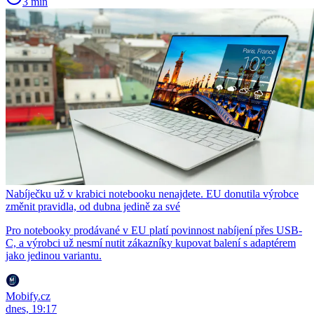
3 min
Nabíječku už v krabici notebooku nenajdete. EU donutila výrobce
změnit pravidla, od dubna jedině za své
Pro notebooky prodávané v EU platí povinnost nabíjení přes USB-
C, a výrobci už nesmí nutit zákazníky kupovat balení s adaptérem
jako jedinou variantu.
Mobify.cz
dnes, 19:17