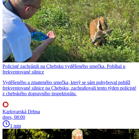
Policisté zachránili na Chebsku vyděšeného srnečka. Pobíhal u
frekventované silnice
Vyděšeného a zmateného srnečka, který se sám pohyboval poblíž
frekventované silnice na Chebsku, zachraňovali tento týden policisté
z chebského dopravního inspektorátu.
Karlovarská Drbna
dnes, 08:00
1 min