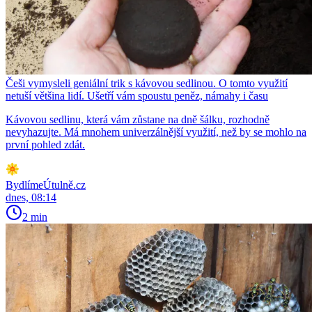
Češi vymysleli geniální trik s kávovou sedlinou. O tomto využití
netuší většina lidí. Ušetří vám spoustu peněz, námahy i času
Kávovou sedlinu, která vám zůstane na dně šálku, rozhodně
nevyhazujte. Má mnohem univerzálnější využití, než by se mohlo na
první pohled zdát.
BydlímeÚtulně.cz
dnes, 08:14
2 min