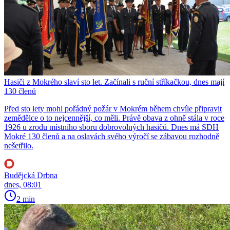
Hasiči z Mokrého slaví sto let. Začínali s ruční stříkačkou, dnes mají
130 členů
Před sto lety mohl pořádný požár v Mokrém během chvíle připravit
zemědělce o to nejcennější, co měli. Právě obava z ohně stála v roce
1926 u zrodu místního sboru dobrovolných hasičů. Dnes má SDH
Mokré 130 členů a na oslavách svého výročí se zábavou rozhodně
nešetřilo.
Budějcká Drbna
dnes, 08:01
2 min