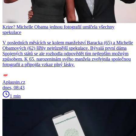
Krize? Michelle Obama jednou fotografií umlčela všechny
spekulace
V posledních měsících se kolem manželství Baracka (65) a Michelle
Obamových (62) šířily nejrůznější spekulace. Bývalá první dáma
Spojených států se ale rozhodla odpovědět tím nejlepším možným
způsobem. K 65. narozeninám svého manžela zveřejnila společnou
fotografii a připojila vzkaz plný lásky.
Aplausin.cz
dnes, 08:43
1 min