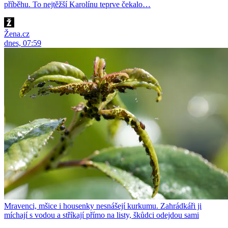
příběhu. To nejtěžší Karolínu teprve čekalo…
Žena.cz
dnes, 07:59
Mravenci, mšice i housenky nesnášejí kurkumu. Zahrádkáři ji
míchají s vodou a stříkají přímo na listy, škůdci odejdou sami