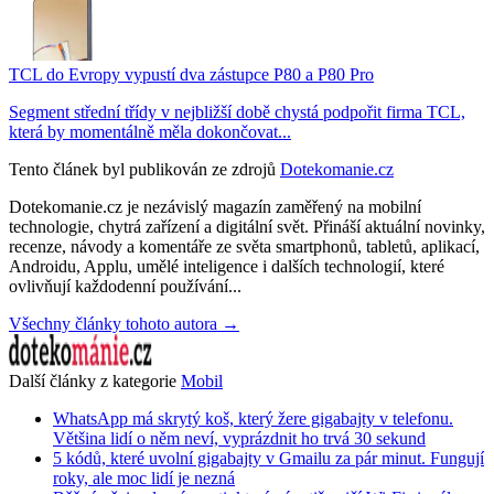
TCL do Evropy vypustí dva zástupce P80 a P80 Pro
Segment střední třídy v nejbližší době chystá podpořit firma TCL,
která by momentálně měla dokončovat...
Tento článek byl publikován ze zdrojů
Dotekomanie.cz
Dotekomanie.cz je nezávislý magazín zaměřený na mobilní
technologie, chytrá zařízení a digitální svět. Přináší aktuální novinky,
recenze, návody a komentáře ze světa smartphonů, tabletů, aplikací,
Androidu, Applu, umělé inteligence i dalších technologií, které
ovlivňují každodenní používání...
Všechny články tohoto autora →
Další články z kategorie
Mobil
WhatsApp má skrytý koš, který žere gigabajty v telefonu.
Většina lidí o něm neví, vyprázdnit ho trvá 30 sekund
5 kódů, které uvolní gigabajty v Gmailu za pár minut. Fungují
roky, ale moc lidí je nezná