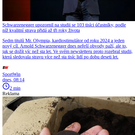
Schwarzenegger upozornil na studii se 103 tisíci účastníky, podle
níž kvalitní strava přidá až tři roky života
Sedm titulů Mr. Olympia, kardiostimulátor od roku 2024 a jeden
nový cíl. Arnold Schwarzenegger dnes neřeší obvody paží, ale to,
jak se dožít víc než sta let. Ve svém newsletteru proto rozebral studii,
která sledovala stravu více než sta tisíc lidí po dobu deseti let.
SportWin
dnes, 08:14
2 min
Reklama