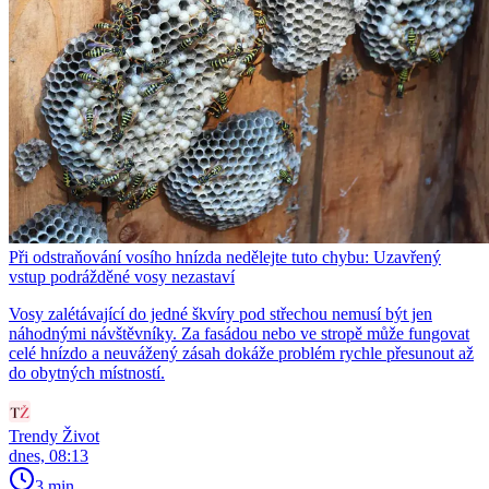
Při odstraňování vosího hnízda nedělejte tuto chybu: Uzavřený
vstup podrážděné vosy nezastaví
Vosy zalétávající do jedné škvíry pod střechou nemusí být jen
náhodnými návštěvníky. Za fasádou nebo ve stropě může fungovat
celé hnízdo a neuvážený zásah dokáže problém rychle přesunout až
do obytných místností.
Trendy Život
dnes, 08:13
3 min