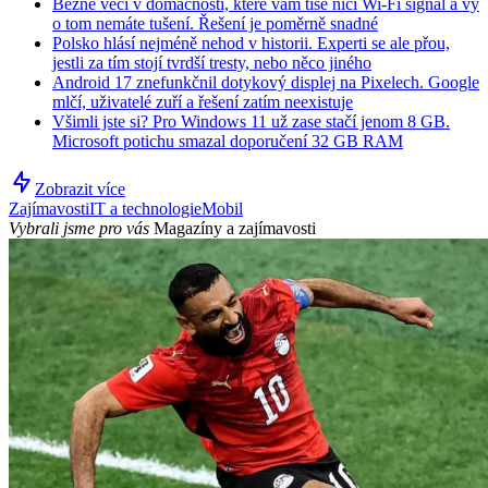
Běžné věci v domácnosti, které vám tiše ničí Wi-Fi signál a vy
o tom nemáte tušení. Řešení je poměrně snadné
Polsko hlásí nejméně nehod v historii. Experti se ale přou,
jestli za tím stojí tvrdší tresty, nebo něco jiného
Android 17 znefunkčnil dotykový displej na Pixelech. Google
mlčí, uživatelé zuří a řešení zatím neexistuje
Všimli jste si? Pro Windows 11 už zase stačí jenom 8 GB.
Microsoft potichu smazal doporučení 32 GB RAM
Zobrazit více
Zajímavosti
IT a technologie
Mobil
Vybrali jsme pro vás
Magazíny a zajímavosti