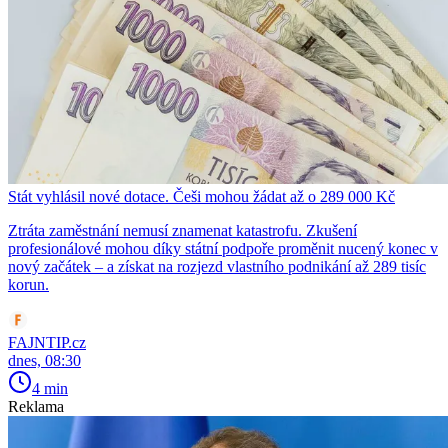
Stát vyhlásil nové dotace. Češi mohou žádat až o 289 000 Kč
Ztráta zaměstnání nemusí znamenat katastrofu. Zkušení
profesionálové mohou díky státní podpoře proměnit nucený konec v
nový začátek – a získat na rozjezd vlastního podnikání až 289 tisíc
korun.
FAJNTIP.cz
dnes, 08:30
4 min
Reklama