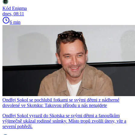
Kód Enigma
dnes, 08:11
6 min
Ondřej Sokol se pochlubil fotkami se svými dětmi z nádherné
dovolené ve Skotsku: Takovou přírodu u nás nenajdete
Ondřej Sokol vyrazil do Skotska se svými dětmi a fanouškům
výjimečně ukázal rodinné snímky. Místo tropů zvolili útesy, vítr a
severní pobřeží.