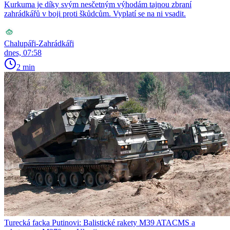
Kurkuma je díky svým nesčetným výhodám tajnou zbraní
zahrádkářů v boji proti škůdcům. Vyplatí se na ni vsadit.
Chalupáři-Zahrádkáři
dnes, 07:58
2 min
Turecká facka Putinovi: Balistické rakety M39 ATACMS a