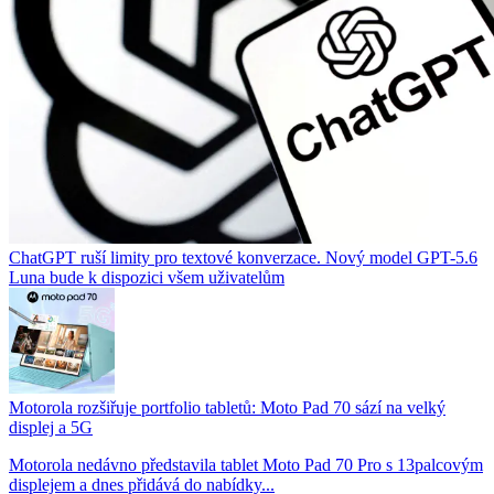
ChatGPT ruší limity pro textové konverzace. Nový model GPT-5.6
Luna bude k dispozici všem uživatelům
Motorola rozšiřuje portfolio tabletů: Moto Pad 70 sází na velký
displej a 5G
Motorola nedávno představila tablet Moto Pad 70 Pro s 13palcovým
displejem a dnes přidává do nabídky...