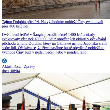
Tajfun Dolphin přichází. Na východním pobřeží Číny evakuovali
přes 400 tisíc lidí
Dvě hlavní letiště v Šanghaji zrušila téměř 1400 letů a úřady
evakuovaly více než 400 000 lidí z ohrožených oblastí v očekávání
příchodu tajfunu Dolphin, který na Okinawě na jihu Japonska zranil
sedm lidí. Očekává se, že živel zasáhne hustě obydlené pobřeží na
východě Číny buď v neděli večer, nebo v pondělí ráno.
Aktuálně.cz - Zprávy
dnes, 08:04