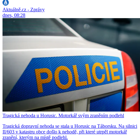
Aktuálně.cz - Zprávy
dnes, 08:28
Tragická nehoda u Horusic. Motorkář svým zraněním podlehl
Tragická dopravní nehoda se stala u Horusic na Táborsku. Na silnici
II/603 v katastru obce došlo k nehodě, při které utrpěl motorkář
zranění, kterým na místě podlehl.