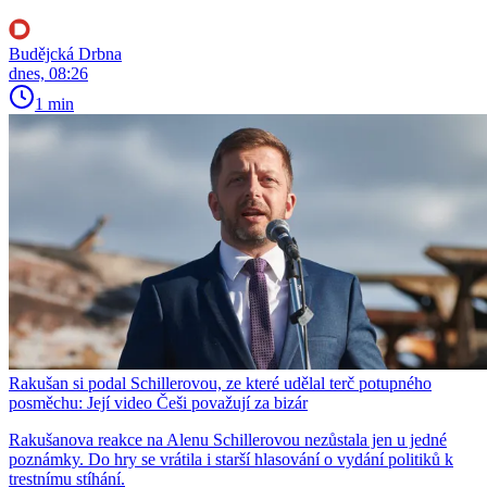
Budějcká Drbna
dnes, 08:26
1 min
Rakušan si podal Schillerovou, ze které udělal terč potupného
posměchu: Její video Češi považují za bizár
Rakušanova reakce na Alenu Schillerovou nezůstala jen u jedné
poznámky. Do hry se vrátila i starší hlasování o vydání politiků k
trestnímu stíhání.