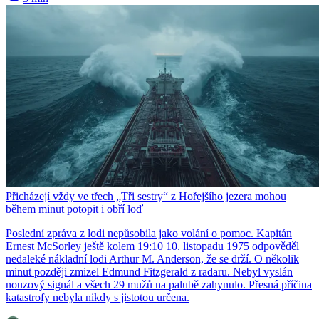
Přicházejí vždy ve třech „Tři sestry“ z Hořejšího jezera mohou
během minut potopit i obří loď
Poslední zpráva z lodi nepůsobila jako volání o pomoc. Kapitán
Ernest McSorley ještě kolem 19:10 10. listopadu 1975 odpověděl
nedaleké nákladní lodi Arthur M. Anderson, že se drží. O několik
minut později zmizel Edmund Fitzgerald z radaru. Nebyl vyslán
nouzový signál a všech 29 mužů na palubě zahynulo. Přesná příčina
katastrofy nebyla nikdy s jistotou určena.