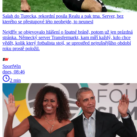
Salah do Turecka, rekordní posila Realu a pak tma. Server, bez
kterého se přestupové léto neobejde, to neunesl
Nejdřív se objevovalo hlášení o špatné bráně, potom už jen prázdná
stránka. Německý server Transfermarkt, kam míří každý, kdo chce
vědět, kolik který fotbalista stojí, se uprostřed nejrušnějšího období
roku prostě položil.
SportWin
dnes, 08:46
2 min