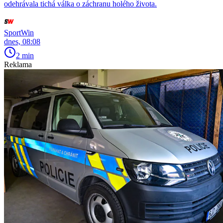
odehrávala tichá válka o záchranu holého života.
SportWin
dnes, 08:08
2 min
Reklama