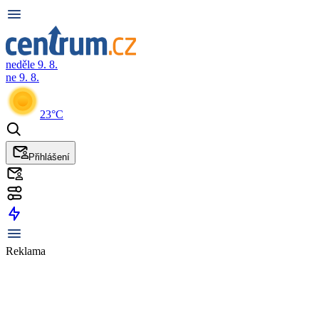
neděle 9. 8.
ne 9. 8.
23°C
Přihlášení
Reklama