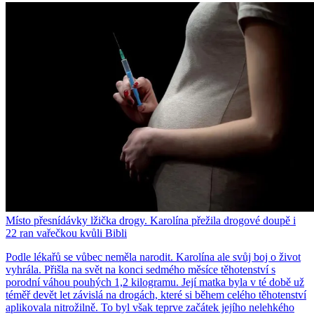
Místo přesnídávky lžička drogy. Karolína přežila drogové doupě i
22 ran vařečkou kvůli Bibli
Podle lékařů se vůbec neměla narodit. Karolína ale svůj boj o život
vyhrála. Přišla na svět na konci sedmého měsíce těhotenství s
porodní váhou pouhých 1,2 kilogramu. Její matka byla v té době už
téměř devět let závislá na drogách, které si během celého těhotenství
aplikovala nitrožilně. To byl však teprve začátek jejího nelehkého