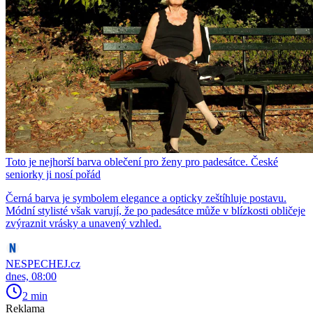
Toto je nejhorší barva oblečení pro ženy pro padesátce. České
seniorky ji nosí pořád
Černá barva je symbolem elegance a opticky zeštíhluje postavu.
Módní stylisté však varují, že po padesátce může v blízkosti obličeje
zvýraznit vrásky a unavený vzhled.
NESPECHEJ.cz
dnes, 08:00
2 min
Reklama