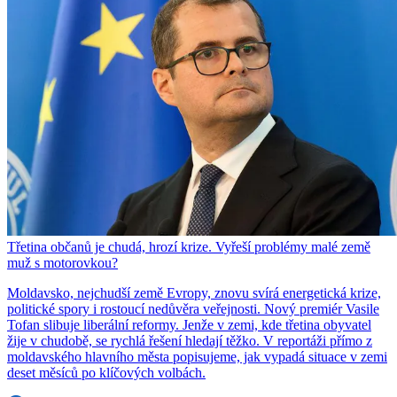
Třetina občanů je chudá, hrozí krize. Vyřeší problémy malé země
muž s motorovkou?
Moldavsko, nejchudší země Evropy, znovu svírá energetická krize,
politické spory i rostoucí nedůvěra veřejnosti. Nový premiér Vasile
Tofan slibuje liberální reformy. Jenže v zemi, kde třetina obyvatel
žije v chudobě, se rychlá řešení hledají těžko. V reportáži přímo z
moldavského hlavního města popisujeme, jak vypadá situace v zemi
deset měsíců po klíčových volbách.