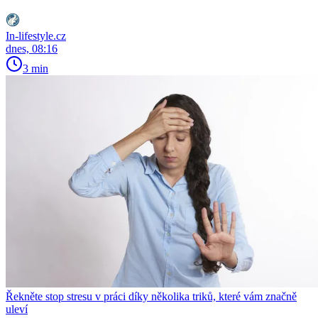
In-lifestyle.cz
dnes, 08:16
3 min
Řekněte stop stresu v práci díky několika triků, které vám značně
uleví