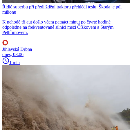
Řidič superbu při předjíždění traktoru přehlédl teslu. Škoda je půl
milionu
K nehodě tří aut došlo včera patnáct minut po čtvrté hodině
odpoledne na frekventované silnici mezi Čížkovem a Starým
Pelhřimovem.
Jihlavská Drbna
dnes, 08:06
1 min