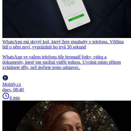
WhatsApp má skrytý koš, který žere gigabajty v telefonu. Většina
lidí o něm neví, vyprázdnit ho trvá 30 sekund
WhatsApp ve vašem telefonu tiše hromadí fotky, videa a
dokumenty, které jste možná viděli jednou. Uvolnit místo přitom
zvládnete dřív, než dočtete tento odstavec.
Mobify.cz
dnes, 08:40
4 min