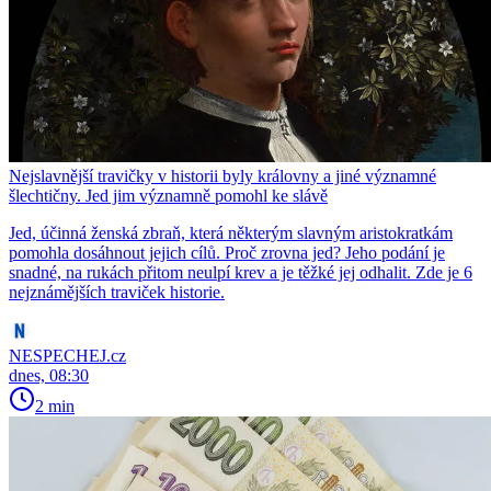
Nejslavnější travičky v historii byly královny a jiné významné
šlechtičny. Jed jim významně pomohl ke slávě
Jed, účinná ženská zbraň, která některým slavným aristokratkám
pomohla dosáhnout jejich cílů. Proč zrovna jed? Jeho podání je
snadné, na rukách přitom neulpí krev a je těžké jej odhalit. Zde je 6
nejznámějších traviček historie.
NESPECHEJ.cz
dnes, 08:30
2 min