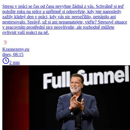
Stresu v práci se čas od času nevyhne žádná z vás. Schválně si teď
položte ruku na srdce a upřímně si odpovězte, kdy jste naposledy
zažily klidný den v práci, kdy vás nic nerozčílilo, netrápilo ani
nestresovalo. Správě, už si ani nepamatujete, viďte? Stresové situace
v pracovním prostřední sice neovlivníte, ale rozhodně můžete
ovlivnit vaší reakci na ně.
Krasnezeny.eu
dnes, 08:15
2 min