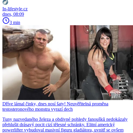
In-lifestyle.cz
dnes, 08:09
3 min
Dříve lámal činky, dnes nosí šaty! Neuvěřitelná proměna
testosteronového monstra vyrazí dech
Tuny nazvedaného železa a obdivné pohledy fanoušků nedokázaly
přehlušit drásavý pocit cizí tělesné schránky. Elitní americký
powerlifter vybudoval masivní figuru gladiátora, uvnitř se ovšem