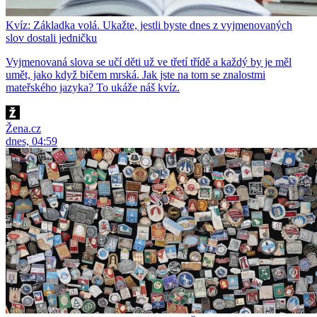
Kvíz: Základka volá. Ukažte, jestli byste dnes z vyjmenovaných
slov dostali jedničku
Vyjmenovaná slova se učí děti už ve třetí třídě a každý by je měl
umět, jako když bičem mrská. Jak jste na tom se znalostmi
mateřského jazyka? To ukáže náš kvíz.
Žena.cz
dnes, 04:59