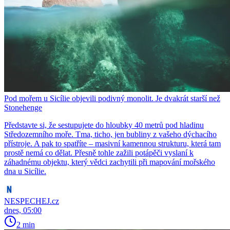
Pod mořem u Sicílie objevili podivný monolit. Je dvakrát starší než
Stonehenge
Představte si, že sestupujete do hloubky 40 metrů pod hladinu
Středozemního moře. Tma, ticho, jen bubliny z vašeho dýchacího
přístroje. A pak to spatříte – masivní kamennou strukturu, která tam
prostě nemá co dělat. Přesně tohle zažili potápěči vyslaní k
záhadnému objektu, který vědci zachytili při mapování mořského
dna u Sicílie.
NESPECHEJ.cz
dnes, 05:00
2 min