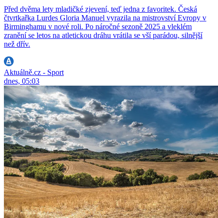
Před dvěma lety mladičké zjevení, teď jedna z favoritek. Česká
čtvrtkařka Lurdes Gloria Manuel vyrazila na mistrovství Evropy v
Birminghamu v nové roli. Po náročné sezoně 2025 a vleklém
zranění se letos na atletickou dráhu vrátila se vší parádou, silnější
než dřív.
Aktuálně.cz - Sport
dnes, 05:03