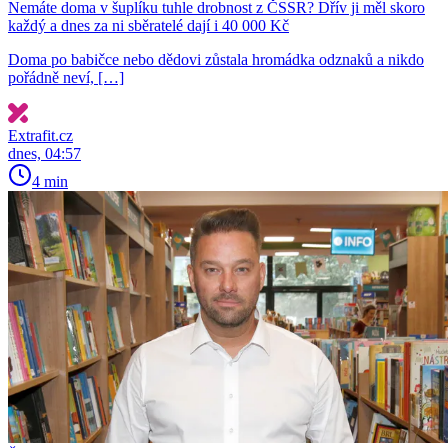
Nemáte doma v šuplíku tuhle drobnost z ČSSR? Dřív ji měl skoro
každý a dnes za ni sběratelé dají i 40 000 Kč
Doma po babičce nebo dědovi zůstala hromádka odznaků a nikdo
pořádně neví, […]
Extrafit.cz
dnes, 04:57
4 min