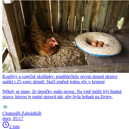
Kopřivy a vaječné skořápky: pradědečkův recept donutí slepice
snášet i 25 vajec denně. Stačí změnit jednu věc v krmení
Někdy se stane, že slepičky málo nesou. Na vině může být špatná
strava, kterou je nutné upravit tak, aby byla bohatá na živiny.
Chalupáři-Zahrádkáři
dnes, 05:17
2 min