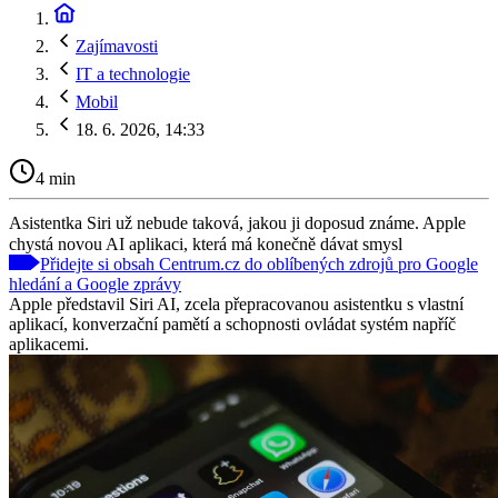
Zajímavosti
IT a technologie
Mobil
18. 6. 2026, 14:33
4 min
Asistentka Siri už nebude taková, jakou ji doposud známe. Apple
chystá novou AI aplikaci, která má konečně dávat smysl
Přidejte si obsah Centrum.cz do oblíbených zdrojů pro Google
hledání a Google zprávy
Apple představil Siri AI, zcela přepracovanou asistentku s vlastní
aplikací, konverzační pamětí a schopnosti ovládat systém napříč
aplikacemi.