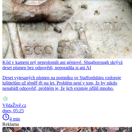
Kód v kameni prý neprolomili ani géniové. Shugborough skrývá
deset písmen bez odpovědi, neporadila si ani AI
Deset vytesaných písmen na pomníku ve Staffordshiru vzdoruje
luštitelům už téměř tři sta let. Problém není v tom, že by nikdo
nenabídl odpověď, problém je, že jich existuje příliš mnoho.
VědaŽivě.cz
dnes, 05:25
4 min
Reklama