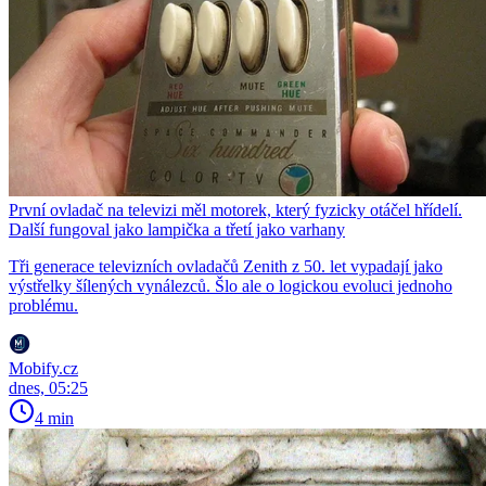
První ovladač na televizi měl motorek, který fyzicky otáčel hřídelí.
Další fungoval jako lampička a třetí jako varhany
Tři generace televizních ovladačů Zenith z 50. let vypadají jako
výstřelky šílených vynálezců. Šlo ale o logickou evoluci jednoho
problému.
Mobify.cz
dnes, 05:25
4 min