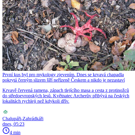
První kus byl pro mykology zjevením. Dnes se krvavá chapadla
pokrytá černým slizem šíří neřízeně Českem a nikdo je nezastaví
Krvavě červená ramena, zápach tlejícího masa a cesta z protinožců
do středoevropských lesů. Květnatec Archerův přibývá na českých
lokalitách rychleji než kdykoli dřív.
Chalupáři-Zahrádkáři
dnes, 05:23
4 min