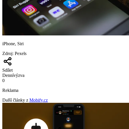
iPhone, Siri
Zdroj
:
Pexels
Sdílet
Denní
výzva
0
Reklama
Další články z
Mobify.cz