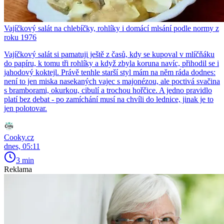
Vajíčkový salát na chlebíčky, rohlíky i domácí mlsání podle normy z
roku 1976
Vajíčkový salát si pamatuji ještě z časů, kdy se kupoval v mlíčňáku
do papíru, k tomu tři rohlíky a když zbyla koruna navíc, přihodil se i
jahodový koktejl. Právě tenhle starší styl mám na něm ráda dodnes:
není to jen miska nasekaných vajec s majonézou, ale poctivá svačina
s bramborami, okurkou, cibulí a trochou hořčice. A jedno pravidlo
platí bez debat - po zamíchání musí na chvíli do lednice, jinak je to
jen polotovar.
Cooky.cz
dnes, 05:11
3 min
Reklama