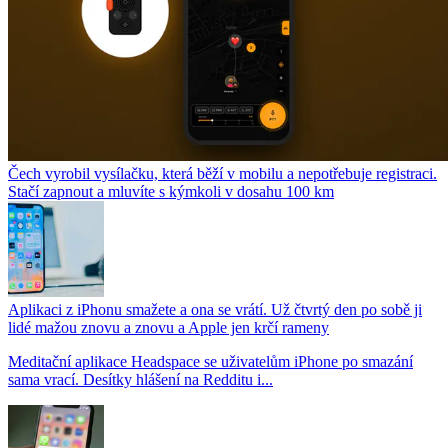
Čech vyrobil vysílačku, která běží v mobilu a nepotřebuje registraci.
Stačí zapnout a mluvíte s kýmkoli v dosahu 100 km
Aplikaci z iPhonu smažete a ona se vrátí. Už čtvrtý den po sobě ji
lidé mažou znovu a znovu a Apple jen krčí rameny
Meditační aplikace Headspace se uživatelům iPhone po smazání
sama vrací. Desítky hlášení na Redditu i...