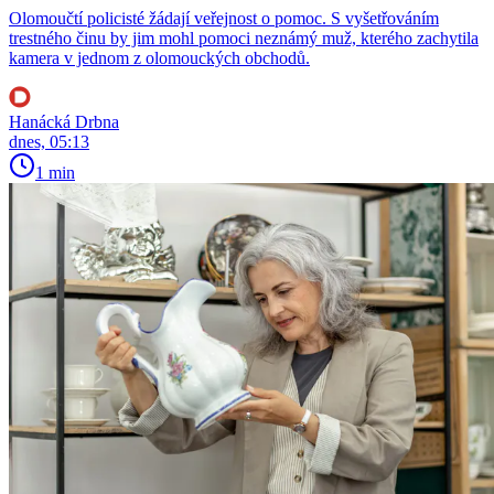
Olomoučtí policisté žádají veřejnost o pomoc. S vyšetřováním
trestného činu by jim mohl pomoci neznámý muž, kterého zachytila
kamera v jednom z olomouckých obchodů.
Hanácká Drbna
dnes, 05:13
1 min