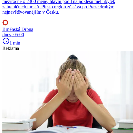
meziročně o 2300 méně, hlavní podíl na poklesu měl úbytek
zahraničních turistů. Přesto region zůstává po Praze druhým
nejnavštěvovanějším v Česku.
Brněnská Drbna
dnes, 05:00
1 min
Reklama