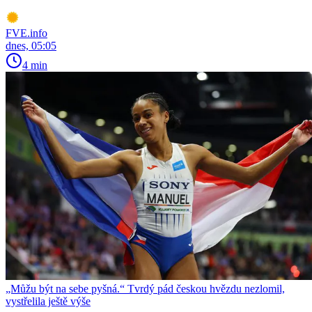
FVE.info
dnes, 05:05
4 min
„Můžu být na sebe pyšná.“ Tvrdý pád českou hvězdu nezlomil,
vystřelila ještě výše