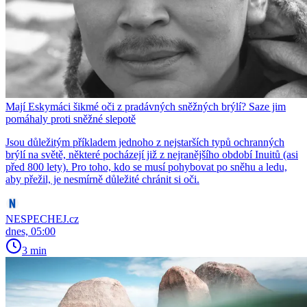
Mají Eskymáci šikmé oči z pradávných sněžných brýlí? Saze jim
pomáhaly proti sněžné slepotě
Jsou důležitým příkladem jednoho z nejstarších typů ochranných
brýlí na světě, některé pocházejí již z nejranějšího období Inuitů (asi
před 800 lety). Pro toho, kdo se musí pohybovat po sněhu a ledu,
aby přežil, je nesmírně důležité chránit si oči.
NESPECHEJ.cz
dnes, 05:00
3 min