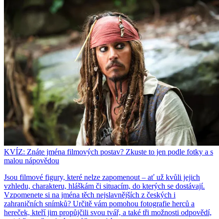
KVÍZ: Znáte jména filmových postav? Zkuste to jen podle fotky a s
malou nápovědou
Jsou filmové figury, které nelze zapomenout – ať už kvůli jejich
vzhledu, charakteru, hláškám či situacím, do kterých se dostávají.
Vzpomenete si na jména těch nejslavnějších z českých i
zahraničních snímků? Určitě vám pomohou fotografie herců a
hereček, kteří jim propůjčili svou tvář, a také tři možnosti odpovědí,