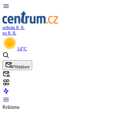
sobota 8. 8.
so 8. 8.
14°C
Přihlášení
Reklama