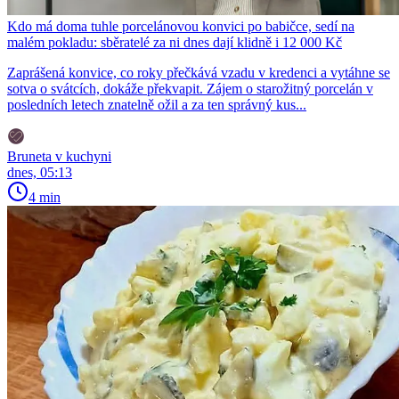
Kdo má doma tuhle porcelánovou konvici po babičce, sedí na
malém pokladu: sběratelé za ni dnes dají klidně i 12 000 Kč
Zaprášená konvice, co roky přečkává vzadu v kredenci a vytáhne se
sotva o svátcích, dokáže překvapit. Zájem o starožitný porcelán v
posledních letech znatelně ožil a za ten správný kus...
Bruneta v kuchyni
dnes, 05:13
4 min