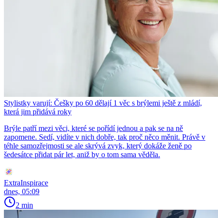
Stylistky varují: Češky po 60 dělají 1 věc s brýlemi ještě z mládí,
která jim přidává roky
Brýle patří mezi věci, které se pořídí jednou a pak se na ně
zapomene. Sedí, vidíte v nich dobře, tak proč něco měnit. Právě v
téhle samozřejmosti se ale skrývá zvyk, který dokáže ženě po
šedesátce přidat pár let, aniž by o tom sama věděla.
ExtraInspirace
dnes, 05:09
2 min