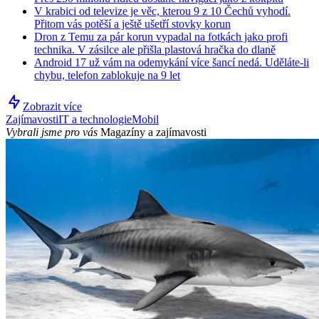
V krabici od televize je věc, kterou 9 z 10 Čechů vyhodí.
Přitom vás potěší a ještě ušetří stovky korun
Dron z Temu za pár korun vypadal na fotkách jako profi
technika. V zásilce ale přišla plastová hračka do dlaně
Android 17 už vám na odemykání více šancí nedá. Uděláte-li
chybu, telefon zablokuje na 9 let
Zobrazit více
Zajímavosti
IT a technologie
Mobil
Vybrali jsme pro vás
Magazíny a zajímavosti