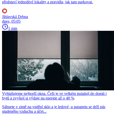
představí jednotlivé lokality a pravidla, jak tam parkovat.
Jihlavská Drbna
dnes, 05:05
1 min
Vyhlašujeme nejhorší okna. Češi je ve velkém instalují do domů i
bytů a zvyšují si výdaje na energie až o 40 %
Sáhnete v zimě na vnitřní sklo a je ledové, u parapetu se drží pás
studeného vzduchu a účet...