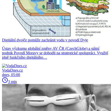
Digitální dvojče pomůže zachránit vodu v povodí Dyje
Ústav výzkumu globální změny AV ČR (CzechGlobe) a státní
podnik Povodí Moravy se dohodli na strategické spolupráci. Využijí
plně funkčního digitálního…
VodaDnes.cz
dnes, 05:00
3 min