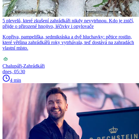
5 plevelů, které zkušení zahrádkáři nikdy nevytrhnou. Kdo je zničí,
přijde o přirozené hnojivo, léčivky i opylovače
Kopřiva, pampeliška, sedmikráska a dvě hluchavky: pětice rostlin,
které většina zahrádkářů roky vytrhávala, teď dostává na zahradách
vlastní místo.
Chalupáři-Zahrádkáři
dnes, 05:30
4 min