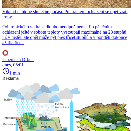
Víkend nabídne slunečné počasí. Po krátkém ochlazení se opět vrátí
tropy
Od tropického vedra si dlouho neodpočineme. Po pátečním
ochlazení ještě v sobotu teploty vystoupají maximálně na 28 stupňů,
už v neděli ale opět může být přes třicet stupňů a v pondělí dokonce
až třiatřicet.
Liberecká Drbna
dnes, 05:01
1 min
Reklama