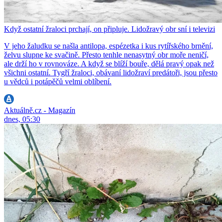
Když ostatní žraloci prchají, on připluje. Lidožravý obr sní i televizi
V jeho žaludku se našla antilopa, espézetka i kus rytířského brnění,
želvu slupne ke svačině. Přesto tenhle nenasytný obr moře neničí,
ale drží ho v rovnováze. A když se blíží bouře, dělá pravý opak než
všichni ostatní. Tygří žraloci, obávaní lidožraví predátoři, jsou přesto
u vědců i potápěčů velmi oblíbení.
Aktuálně.cz - Magazín
dnes, 05:30