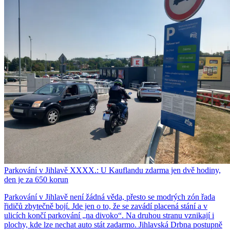
Parkování v Jihlavě XXXX.: U Kauflandu zdarma jen dvě hodiny,
den je za 650 korun
Parkování v Jihlavě není žádná věda, přesto se modrých zón řada
řidičů zbytečně bojí. Jde jen o to, že se zavádí placená stání a v
ulicích končí parkování „na divoko“. Na druhou stranu vznikají i
plochy, kde lze nechat auto stát zadarmo. Jihlavská Drbna postupně