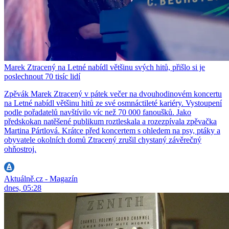
Marek Ztracený na Letné nabídl většinu svých hitů, přišlo si je
poslechnout 70 tisíc lidí
Zpěvák Marek Ztracený v pátek večer na dvouhodinovém koncertu
na Letné nabídl většinu hitů ze své osmnáctileté kariéry. Vystoupení
podle pořadatelů navštívilo víc než 70 000 fanoušků. Jako
předskokan natěšené publikum roztleskala a rozezpívala zpěvačka
Martina Pártlová. Krátce před koncertem s ohledem na psy, ptáky a
obyvatele okolních domů Ztracený zrušil chystaný závěrečný
ohňostroj.
Aktuálně.cz - Magazín
dnes, 05:28