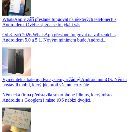
WhatsApp v září přestane fungovat na některých telefonech s
Androidem. Ověřte si, zda se to týká i vás
Od 8. září 2026 WhatsApp přestane fungovat na zařízeních s
Androidem 5.0 a 5.1. Novým minimem bude Android...
Vyměnitelná baterie, dva systémy a žádný Android ani iOS. Němci
postavili mobil, který jde proti všemu, co znáte
Německá firma představila smartphone Plinius, který místo
Androidu s Googlem i místo iOS nabízí dvojici...