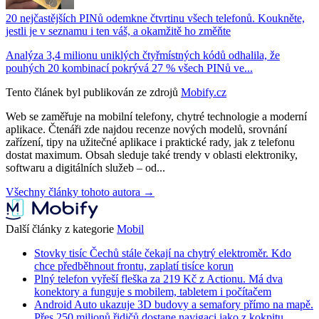
20 nejčastějších PINů odemkne čtvrtinu všech telefonů. Koukněte,
jestli je v seznamu i ten váš, a okamžitě ho změňte
Analýza 3,4 milionu uniklých čtyřmístných kódů odhalila, že
pouhých 20 kombinací pokrývá 27 % všech PINů ve...
Tento článek byl publikován ze zdrojů
Mobify.cz
Web se zaměřuje na mobilní telefony, chytré technologie a moderní
aplikace. Čtenáři zde najdou recenze nových modelů, srovnání
zařízení, tipy na užitečné aplikace i praktické rady, jak z telefonu
dostat maximum. Obsah sleduje také trendy v oblasti elektroniky,
softwaru a digitálních služeb – od...
Všechny články tohoto autora →
Další články z kategorie
Mobil
Stovky tisíc Čechů stále čekají na chytrý elektroměr. Kdo
chce předběhnout frontu, zaplatí tisíce korun
Plný telefon vyřeší fleška za 219 Kč z Actionu. Má dva
konektory a funguje s mobilem, tabletem i počítačem
Android Auto ukazuje 3D budovy a semafory přímo na mapě.
Přes 250 milionů řidičů dostane navigaci jako z kokpitu