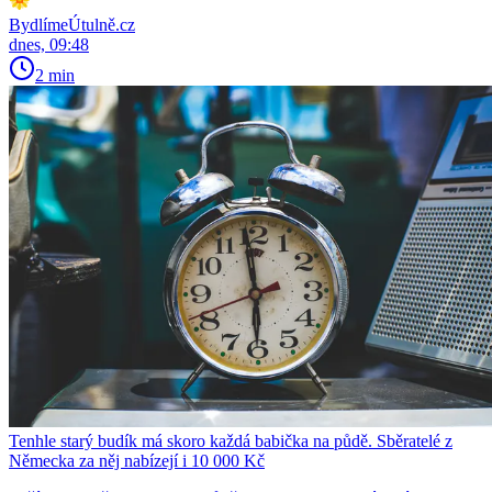
BydlímeÚtulně.cz
dnes, 09:48
2 min
Tenhle starý budík má skoro každá babička na půdě. Sběratelé z
Německa za něj nabízejí i 10 000 Kč