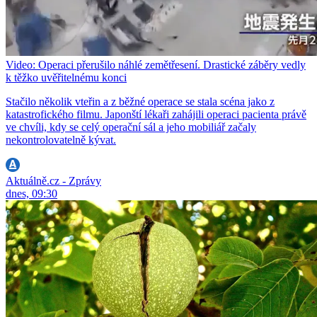
Video: Operaci přerušilo náhlé zemětřesení. Drastické záběry vedly
k těžko uvěřitelnému konci
Stačilo několik vteřin a z běžné operace se stala scéna jako z
katastrofického filmu. Japonští lékaři zahájili operaci pacienta právě
ve chvíli, kdy se celý operační sál a jeho mobiliář začaly
nekontrolovatelně kývat.
Aktuálně.cz - Zprávy
dnes, 09:30