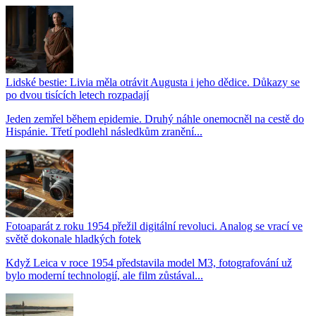
Lidské bestie: Livia měla otrávit Augusta i jeho dědice. Důkazy se
po dvou tisících letech rozpadají
Jeden zemřel během epidemie. Druhý náhle onemocněl na cestě do
Hispánie. Třetí podlehl následkům zranění...
Fotoaparát z roku 1954 přežil digitální revoluci. Analog se vrací ve
světě dokonale hladkých fotek
Když Leica v roce 1954 představila model M3, fotografování už
bylo moderní technologií, ale film zůstával...