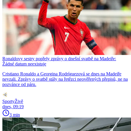
Ronaldovy sestry popřely zprávy o dnešní svatbě na Madeiře:
Žádné datum neexistuje
Cristiano Ronaldo a Georgina Rodríguezová se dnes na Madeiře
nevzali. Zprávy o svatbě stály na řetězci neověřených přepisů, ne na
pozvánce od páru.
SportyŽivě
dnes, 09:19
3 min