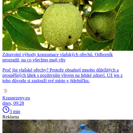
Zdravotní výhody konzumace vlašských ořechů. Odborník
prozradil, na co všechno mají vliv
Proč jíst vlašské ořechy? Protože obsahují mnoho důležitých a
prospěšných látek s pozitivním vlivem na lidské zdraví. Už jen z
toho důvodu si zaslouží své místo v jídelníčku.
Krasnezeny.eu
dnes, 09:28
3 min
Reklama