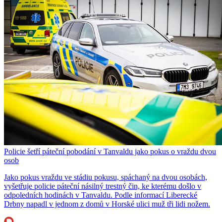
Policie šetří páteční pobodání v Tanvaldu jako pokus o vraždu dvou
osob
Jako pokus vraždu ve stádiu pokusu, spáchaný na dvou osobách,
vyšetřuje policie páteční násilný trestný čin, ke kterému došlo v
odpoledních hodinách v Tanvaldu. Podle informací Liberecké
Drbny napadl v jednom z domů v Horské ulici muž tři lidi nožem.