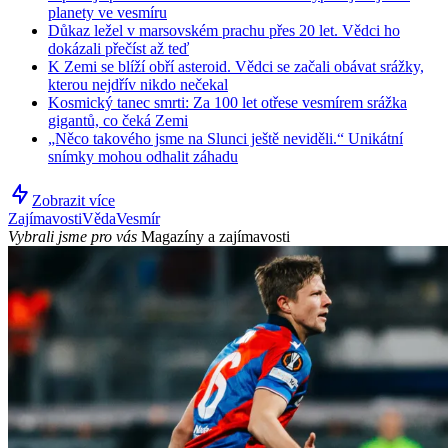
planety ve vesmíru
Důkaz ležel v marsovském prachu přes 20 let. Vědci ho
dokázali přečíst až teď
K Zemi se blíží obří asteroid. Vědci se začali obávat srážky,
kterou nejdřív nikdo nečekal
Kosmický tanec smrti: Za 100 let otřese vesmírem srážka
gigantů, co čeká Zemi
„Něco takového jsme na Slunci ještě neviděli.“ Unikátní
snímky mohou odhalit záhadu
Zobrazit více
Zajímavosti
Věda
Vesmír
Vybrali jsme pro vás
Magazíny a zajímavosti