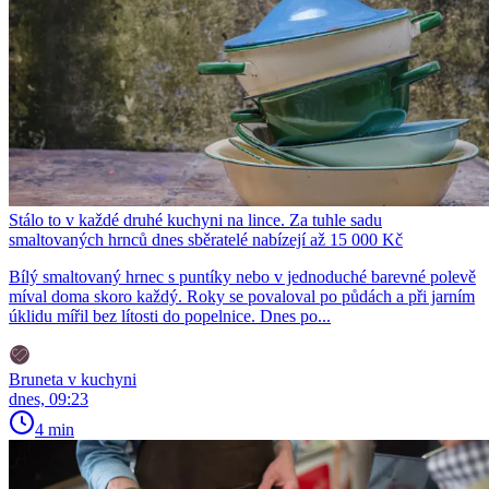
Stálo to v každé druhé kuchyni na lince. Za tuhle sadu
smaltovaných hrnců dnes sběratelé nabízejí až 15 000 Kč
Bílý smaltovaný hrnec s puntíky nebo v jednoduché barevné polevě
míval doma skoro každý. Roky se povaloval po půdách a při jarním
úklidu mířil bez lítosti do popelnice. Dnes po...
Bruneta v kuchyni
dnes, 09:23
4 min