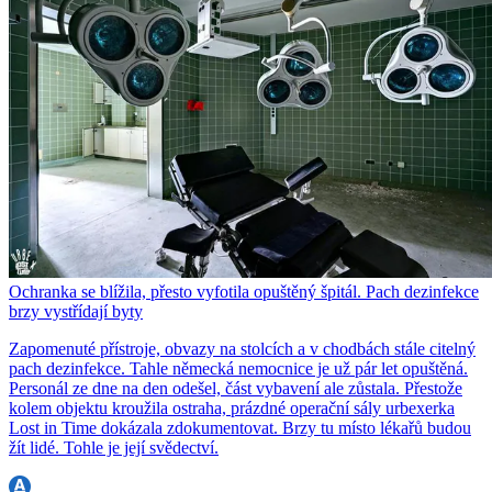
Ochranka se blížila, přesto vyfotila opuštěný špitál. Pach dezinfekce
brzy vystřídají byty
Zapomenuté přístroje, obvazy na stolcích a v chodbách stále citelný
pach dezinfekce. Tahle německá nemocnice je už pár let opuštěná.
Personál ze dne na den odešel, část vybavení ale zůstala. Přestože
kolem objektu kroužila ostraha, prázdné operační sály urbexerka
Lost in Time dokázala zdokumentovat. Brzy tu místo lékařů budou
žít lidé. Tohle je její svědectví.