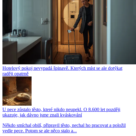
Hotelový pokoj nevypadá špinavě. Kterých míst se ale dotýkat
raději opatrně
U pece zůstalo těsto, které nikdo neupekl. O 8.600 let později
ukazuje, jak dávno jsme znali kváskování
Někdo smíchal obilí, připravil těsto, nechal ho pracovat a položil
vedle pece. Potom se ale něco stalo a...