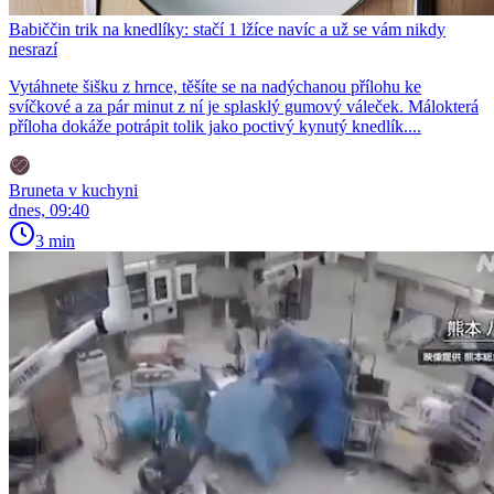
Babiččin trik na knedlíky: stačí 1 lžíce navíc a už se vám nikdy
nesrazí
Vytáhnete šišku z hrnce, těšíte se na nadýchanou přílohu ke
svíčkové a za pár minut z ní je splasklý gumový váleček. Málokterá
příloha dokáže potrápit tolik jako poctivý kynutý knedlík....
Bruneta v kuchyni
dnes, 09:40
3 min