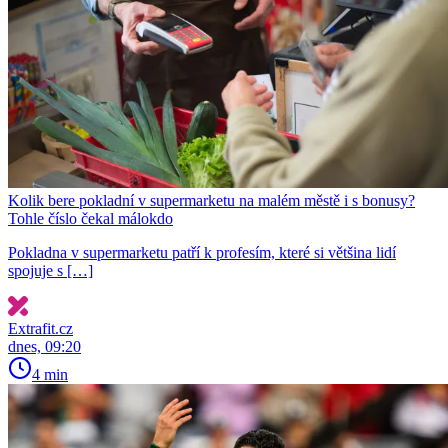
Kolik bere pokladní v supermarketu na malém městě i s bonusy?
Tohle číslo čekal málokdo
Pokladna v supermarketu patří k profesím, které si většina lidí
spojuje s […]
Extrafit.cz
dnes, 09:20
4 min