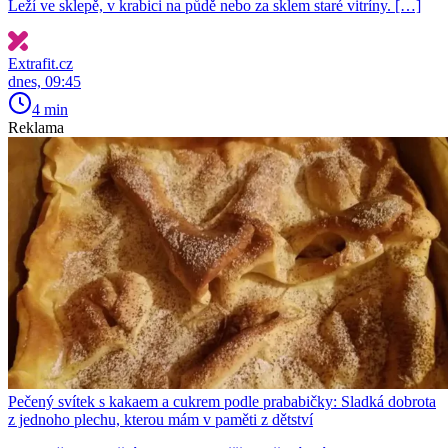
Leží ve sklepě, v krabici na půdě nebo za sklem staré vitríny. […]
Extrafit.cz
dnes, 09:45
4 min
Reklama
Pečený svítek s kakaem a cukrem podle prababičky: Sladká dobrota
z jednoho plechu, kterou mám v paměti z dětství