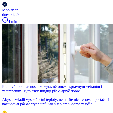
Mobify.cz
dnes, 09:50
4 min
Přehřívání domácnosti lze výrazně omezit správným větráním i
zatemněním. Tyto triky fungují překvapivě dobře
Abyste zvládli vysoké letní teploty, nemusíte nic trénovat, postačí si
nastudovat pár dobrých tipů, jak s teplem v domě zatočit.