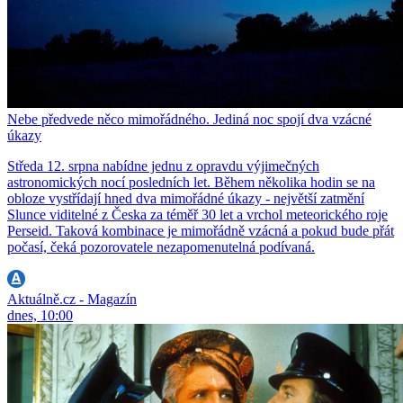
Nebe předvede něco mimořádného. Jediná noc spojí dva vzácné
úkazy
Středa 12. srpna nabídne jednu z opravdu výjimečných
astronomických nocí posledních let. Během několika hodin se na
obloze vystřídají hned dva mimořádné úkazy - největší zatmění
Slunce viditelné z Česka za téměř 30 let a vrchol meteorického roje
Perseid. Taková kombinace je mimořádně vzácná a pokud bude přát
počasí, čeká pozorovatele nezapomenutelná podívaná.
Aktuálně.cz - Magazín
dnes, 10:00