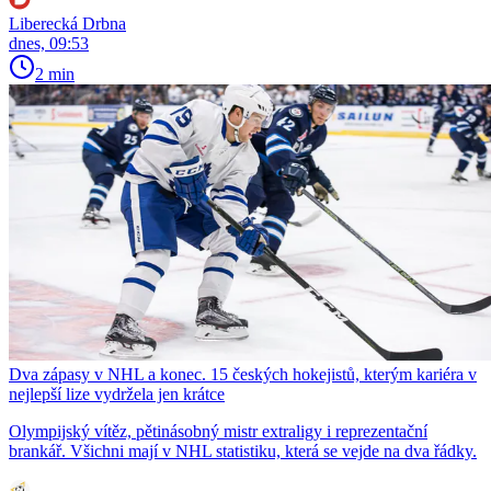
Liberecká Drbna
dnes, 09:53
2 min
Dva zápasy v NHL a konec. 15 českých hokejistů, kterým kariéra v
nejlepší lize vydržela jen krátce
Olympijský vítěz, pětinásobný mistr extraligy i reprezentační
brankář. Všichni mají v NHL statistiku, která se vejde na dva řádky.