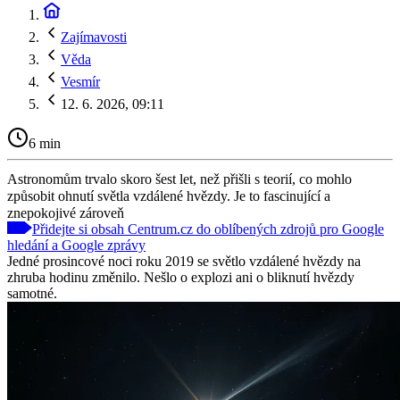
Zajímavosti
Věda
Vesmír
12. 6. 2026, 09:11
6 min
Astronomům trvalo skoro šest let, než přišli s teorií, co mohlo
způsobit ohnutí světla vzdálené hvězdy. Je to fascinující a
znepokojivé zároveň
Přidejte si obsah Centrum.cz do oblíbených zdrojů pro Google
hledání a Google zprávy
Jedné prosincové noci roku 2019 se světlo vzdálené hvězdy na
zhruba hodinu změnilo. Nešlo o explozi ani o bliknutí hvězdy
samotné.