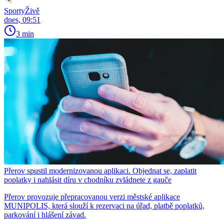
SportyŽivě
dnes, 09:51
3 min
Přerov spustil modernizovanou aplikaci. Objednat se, zaplatit
poplatky i nahlásit díru v chodníku zvládnete z gauče
Přerov provozuje přepracovanou verzi městské aplikace
MUNIPOLIS, která slouží k rezervaci na úřad, platbě poplatků,
parkování i hlášení závad.