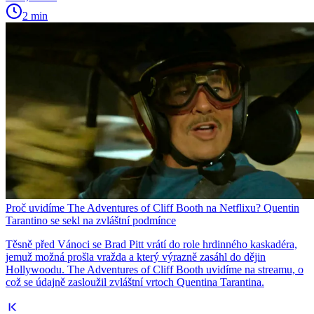
2 min
Proč uvidíme The Adventures of Cliff Booth na Netflixu? Quentin
Tarantino se sekl na zvláštní podmínce
Těsně před Vánoci se Brad Pitt vrátí do role hrdinného kaskadéra,
jemuž možná prošla vražda a který výrazně zasáhl do dějin
Hollywoodu. The Adventures of Cliff Booth uvidíme na streamu, o
což se údajně zasloužil zvláštní vrtoch Quentina Tarantina.