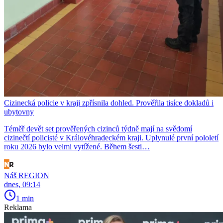
Cizinecká policie v kraji zpřísnila dohled. Prověřila tisíce dokladů i
ubytovny
Téměř devět set prověřených cizinců týdně mají na svědomí
cizinečtí policisté v Královéhradeckém kraji. Uplynulé první pololetí
roku 2026 bylo velmi vytížené. Během šesti…
Náš REGION
dnes, 09:14
1 min
Reklama