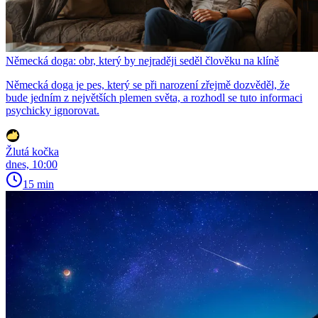
Německá doga: obr, který by nejraději seděl člověku na klíně
Německá doga je pes, který se při narození zřejmě dozvěděl, že
bude jedním z největších plemen světa, a rozhodl se tuto informaci
psychicky ignorovat.
Žlutá kočka
dnes, 10:00
15 min