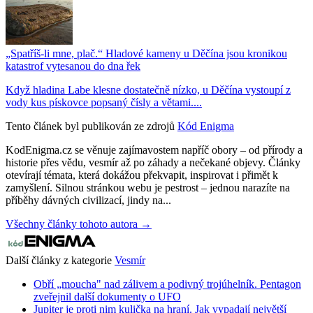
„Spatříš-li mne, plač.“ Hladové kameny u Děčína jsou kronikou
katastrof vytesanou do dna řek
Když hladina Labe klesne dostatečně nízko, u Děčína vystoupí z
vody kus pískovce popsaný čísly a větami....
Tento článek byl publikován ze zdrojů
Kód Enigma
KodEnigma.cz se věnuje zajímavostem napříč obory – od přírody a
historie přes vědu, vesmír až po záhady a nečekané objevy. Články
otevírají témata, která dokážou překvapit, inspirovat i přimět k
zamyšlení. Silnou stránkou webu je pestrost – jednou narazíte na
příběhy dávných civilizací, jindy na...
Všechny články tohoto autora →
Další články z kategorie
Vesmír
Obří „moucha" nad zálivem a podivný trojúhelník. Pentagon
zveřejnil další dokumenty o UFO
Jupiter je proti nim kulička na hraní. Jak vypadají největší