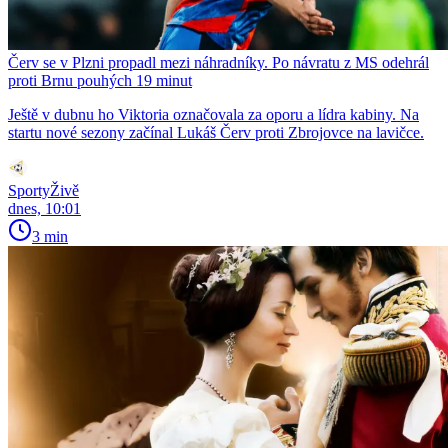
Červ se v Plzni propadl mezi náhradníky. Po návratu z MS odehrál
proti Brnu pouhých 19 minut
Ještě v dubnu ho Viktoria označovala za oporu a lídra kabiny. Na
startu nové sezony začínal Lukáš Červ proti Zbrojovce na lavičce.
SportyŽivě
dnes, 10:01
3 min