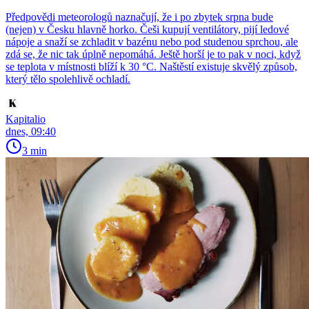
Předpovědi meteorologů naznačují, že i po zbytek srpna bude
(nejen) v Česku hlavně horko. Češi kupují ventilátory, pijí ledové
nápoje a snaží se zchladit v bazénu nebo pod studenou sprchou, ale
zdá se, že nic tak úplně nepomáhá. Ještě horší je to pak v noci, když
se teplota v místnosti blíží k 30 °C. Naštěstí existuje skvělý způsob,
který tělo spolehlivě ochladí.
Kapitalio
dnes, 09:40
3 min