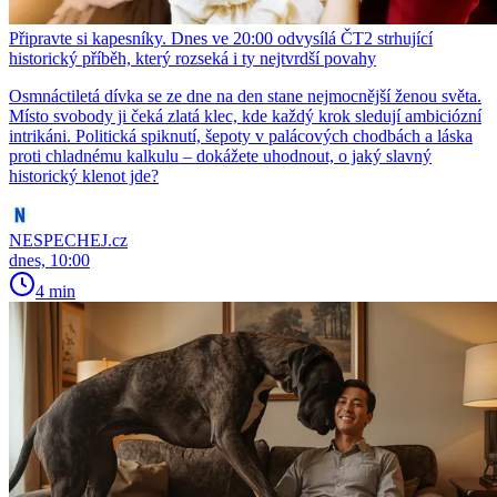
Připravte si kapesníky. Dnes ve 20:00 odvysílá ČT2 strhující
historický příběh, který rozseká i ty nejtvrdší povahy
Osmnáctiletá dívka se ze dne na den stane nejmocnější ženou světa.
Místo svobody ji čeká zlatá klec, kde každý krok sledují ambiciózní
intrikáni. Politická spiknutí, šepoty v palácových chodbách a láska
proti chladnému kalkulu – dokážete uhodnout, o jaký slavný
historický klenot jde?
NESPECHEJ.cz
dnes, 10:00
4 min