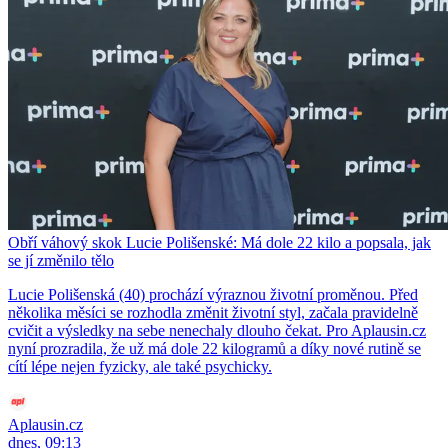
Obří váhový skok Lucie Polišenské: Má dole 22 kilo a popsala, jak
se jí změnilo tělo
Lucie Polišenská (40) prochází výraznou životní proměnou. Před
několika měsíci se rozhodla změnit životní styl, začala pravidelně
cvičit a výsledky na sebe nenechaly dlouho čekat. Pro Aplausin.cz
nyní prozradila, že už má dole 22 kilogramů a díky nové rutině se
cítí lépe nejen fyzicky, ale také psychicky.
Aplausin.cz
dnes, 09:13