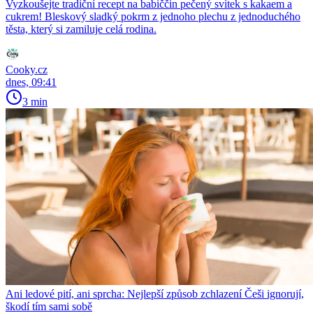
Vyzkoušejte tradiční recept na babiččin pečený svítek s kakaem a
cukrem! Bleskový sladký pokrm z jednoho plechu z jednoduchého
těsta, který si zamiluje celá rodina.
Cooky.cz
dnes, 09:41
3 min
Ani ledové pití, ani sprcha: Nejlepší způsob zchlazení Češi ignorují,
škodí tím sami sobě