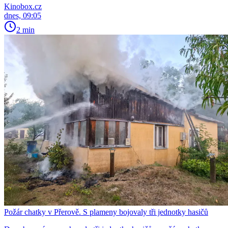
Kinobox.cz
dnes, 09:05
2 min
Požár chatky v Přerově. S plameny bojovaly tři jednotky hasičů