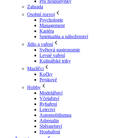
Pro hospodyňky
Zahrada
Osobní rozvoj
Psychologie
Management
Kariéra
Spiritualita a náboženství
Jídlo a vaření
Světová gastronomie
Levné vaření
Kulinářské triky
Mazlíčci
Kočky
Pejskové
Hobby
Modelářství
Včelařství
Rybaření
Letectví
Automobilismus
Adrenalin
Sběratelství
Houbaření