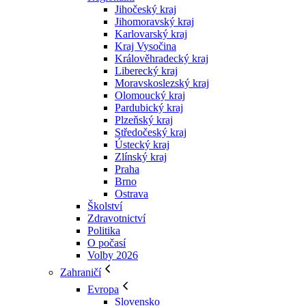
Jihočeský kraj
Jihomoravský kraj
Karlovarský kraj
Kraj Vysočina
Králověhradecký kraj
Liberecký kraj
Moravskoslezský kraj
Olomoucký kraj
Pardubický kraj
Plzeňský kraj
Středočeský kraj
Ústecký kraj
Zlínský kraj
Praha
Brno
Ostrava
Školství
Zdravotnictví
Politika
O počasí
Volby 2026
Zahraničí
Evropa
Slovensko