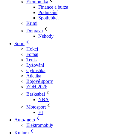
Ekonomika
Finance a burza
Podnikání
Spotřebitel
Krimi
Doprava
Nehody
Sport
Hokej
Fotbal
Tenis
Lyžování
Cyklistika
Atletika
Bojové sporty
ZOH 2026
Basketbal
NBA
Motosport
F1
Auto-moto
Elektromobily
Kultura