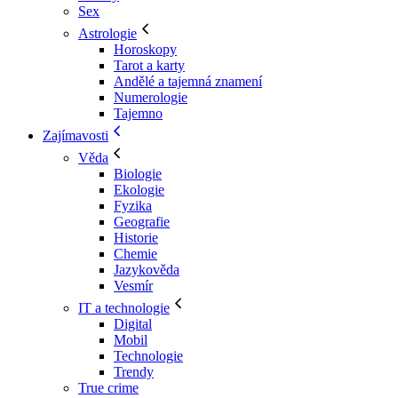
Sex
Astrologie
Horoskopy
Tarot a karty
Andělé a tajemná znamení
Numerologie
Tajemno
Zajímavosti
Věda
Biologie
Ekologie
Fyzika
Geografie
Historie
Chemie
Jazykověda
Vesmír
IT a technologie
Digital
Mobil
Technologie
Trendy
True crime