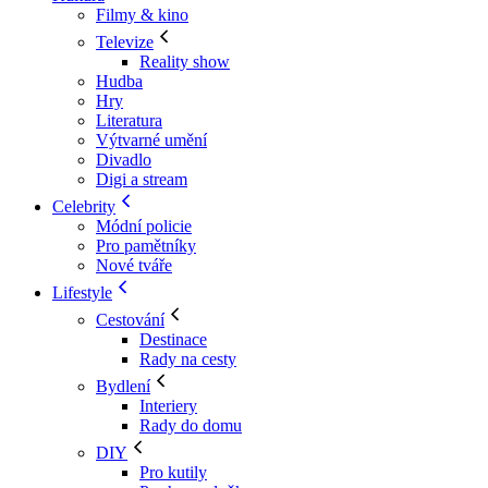
Filmy & kino
Televize
Reality show
Hudba
Hry
Literatura
Výtvarné umění
Divadlo
Digi a stream
Celebrity
Módní policie
Pro pamětníky
Nové tváře
Lifestyle
Cestování
Destinace
Rady na cesty
Bydlení
Interiery
Rady do domu
DIY
Pro kutily