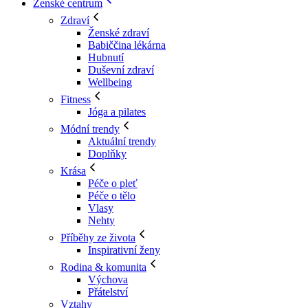
Ženské centrum
Zdraví
Ženské zdraví
Babiččina lékárna
Hubnutí
Duševní zdraví
Wellbeing
Fitness
Jóga a pilates
Módní trendy
Aktuální trendy
Doplňky
Krása
Péče o pleť
Péče o tělo
Vlasy
Nehty
Příběhy ze života
Inspirativní ženy
Rodina & komunita
Výchova
Přátelství
Vztahy