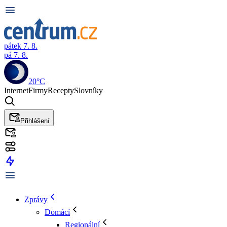
pátek 7. 8.
pá 7. 8.
20°C
Internet
Firmy
Recepty
Slovníky
Přihlášení
Zprávy
Domácí
Regionální