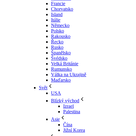
Francie
Chorvatsko
Island
Itálie
Německo
Polsko
Rakousko
Řecko
Rusko
Španělsko
Švédsko
Velká Británie
Rumunsko
Válka na Ukrajině
Maďarsko
Svět
USA
Blízký východ
Izrael
Palestina
Asie
Čína
Jižní Korea