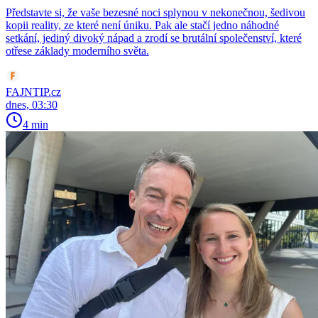
Představte si, že vaše bezesné noci splynou v nekonečnou, šedivou
kopii reality, ze které není úniku. Pak ale stačí jedno náhodné
setkání, jediný divoký nápad a zrodí se brutální společenství, které
otřese základy moderního světa.
FAJNTIP.cz
dnes, 03:30
4 min