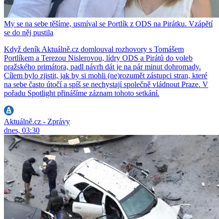
My se na sebe těšíme, usmíval se Portlík z ODS na Pirátku. Vzápětí
se do něj pustila
Když deník Aktuálně.cz domlouval rozhovory s Tomášem
Portlíkem a Terezou Nislerovou, lídry ODS a Pirátů do voleb
pražského primátora, padl návrh dát je na pár minut dohromady.
Cílem bylo zjistit, jak by si mohli (ne)rozumět zástupci stran, které
na sebe často útočí a spíš se nechystají společně vládnout Praze. V
pořadu Spotlight přinášíme záznam tohoto setkání.
Aktuálně.cz - Zprávy
dnes, 03:30