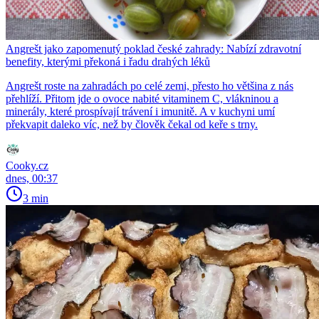
Angrešt jako zapomenutý poklad české zahrady: Nabízí zdravotní
benefity, kterými překoná i řadu drahých léků
Angrešt roste na zahradách po celé zemi, přesto ho většina z nás
přehlíží. Přitom jde o ovoce nabité vitaminem C, vlákninou a
minerály, které prospívají trávení i imunitě. A v kuchyni umí
překvapit daleko víc, než by člověk čekal od keře s trny.
Cooky.cz
dnes, 00:37
3 min