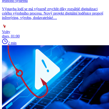
jednoho systému
Výstavba lodí se má výrazně zrychlit díky rozsáhlé digitalizaci
celého výrobního procesu. Nový projekt digitální loděnice propojí
inženýring, výrobu, dodavatelské…
Volty
dnes, 01:00
2 min