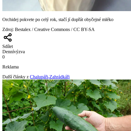
Orchidej pokvete po celý rok, stačí jí dopřát obyčejné mléko
Zdroj
:
Bestalex / Creative Commons / CC BY-SA
Sdílet
Denní
výzva
0
Reklama
Další články z
Chalupáři-Zahrádkáři