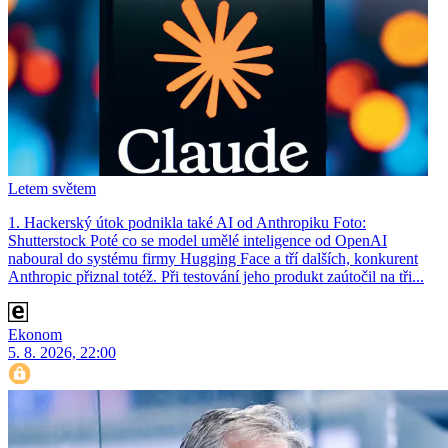
Letem světem
1. Hackerský útok podnikla také AI od Anthropiku Foto:
Shutterstock Poté co se model umělé inteligence od OpenAI
naboural do systému firmy Hugging Face a tří dalších, konkurent
Anthro­pic přiznal totéž. Při testování jeho produkt zaútočil na tři...
Ekonom
5. 8. 2026, 22:00