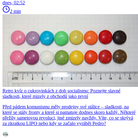
dnes, 02:52
2 min
Retro kvíz o cukrovinkách z dob socialismu: Poznejte slavné
sladkosti, které mizely z obchodů jako první
Před pádem komunismu měly prodejny své stálice – sladkosti, na
které se stály fronty a které si pamatuje dodnes skoro každý. Některé
přežily sametovou revoluci, jiné zmizely navždy. Víte, co se skrývá
za zkratkou LIPO nebo kdy se začalo vyrábět Pedro?