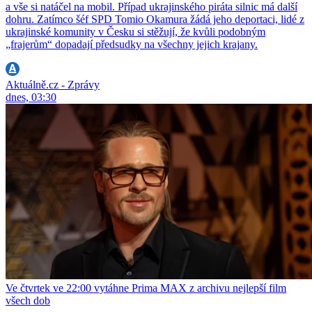
a vše si natáčel na mobil. Případ ukrajinského piráta silnic má další
dohru. Zatímco šéf SPD Tomio Okamura žádá jeho deportaci, lidé z
ukrajinské komunity v Česku si stěžují, že kvůli podobným
„frajerům“ dopadají předsudky na všechny jejich krajany.
Aktuálně.cz - Zprávy
dnes, 03:30
Ve čtvrtek ve 22:00 vytáhne Prima MAX z archivu nejlepší film
všech dob