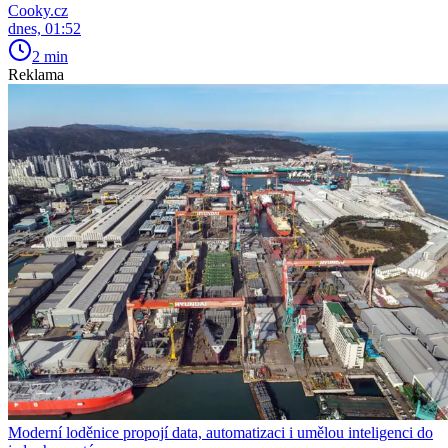
Cooky.cz
dnes, 01:52
2 min
Reklama
Moderní loděnice propojí data, automatizaci i umělou inteligenci do