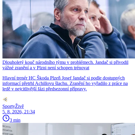
Dlouholetý kouč národního týmu v problémech. Jandač si přivodil
vážné zranění a v Plzni není schopen trénovat
Hlavní trenér HC Škoda Plzeň Josef Jandač si podle dostupných
informací přetrhl Achillovu šlachu. Zranění ho vyřadilo z práce na
ledě v nejcitlivější fázi předsezonní přípravy.
SportyŽivě
5. 8. 2026, 21:34
3 min