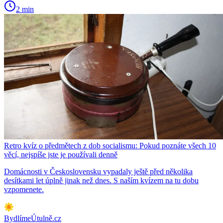
2 min
Retro kvíz o předmětech z dob socialismu: Pokud poznáte všech 10
věcí, nejspíše jste je používali denně
Domácnosti v Československu vypadaly ještě před několika
desítkami let úplně jinak než dnes. S naším kvízem na tu dobu
vzpomenete.
BydlímeÚtulně.cz