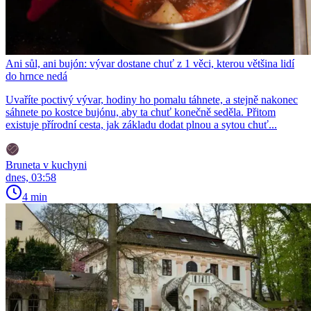
Ani sůl, ani bujón: vývar dostane chuť z 1 věci, kterou většina lidí
do hrnce nedá
Uvaříte poctivý vývar, hodiny ho pomalu táhnete, a stejně nakonec
sáhnete po kostce bujónu, aby ta chuť konečně seděla. Přitom
existuje přírodní cesta, jak základu dodat plnou a sytou chuť...
Bruneta v kuchyni
dnes, 03:58
4 min