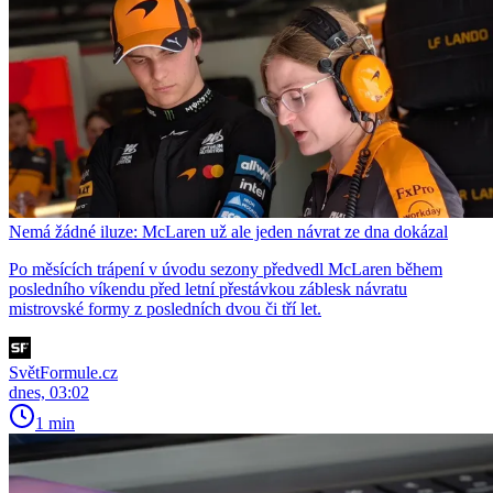
Nemá žádné iluze: McLaren už ale jeden návrat ze dna dokázal
Po měsících trápení v úvodu sezony předvedl McLaren během
posledního víkendu před letní přestávkou záblesk návratu
mistrovské formy z posledních dvou či tří let.
SvětFormule.cz
dnes, 03:02
1 min