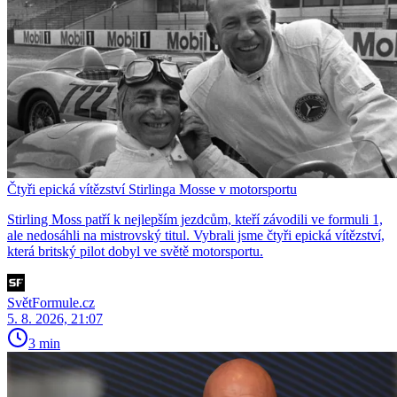
Čtyři epická vítězství Stirlinga Mosse v motorsportu
Stirling Moss patří k nejlepším jezdcům, kteří závodili ve formuli 1,
ale nedosáhli na mistrovský titul. Vybrali jsme čtyři epická vítězství,
která britský pilot dobyl ve světě motorsportu.
SvětFormule.cz
5. 8. 2026, 21:07
3 min