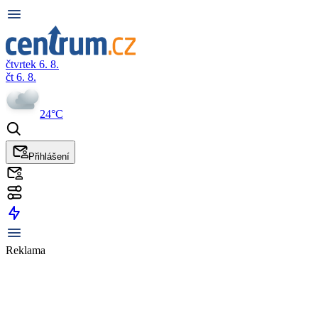
čtvrtek 6. 8.
čt 6. 8.
24°C
Přihlášení
Reklama