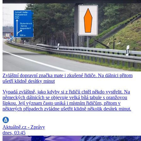
Zvláštní dopravní značka mate i zkušené řidiče. Na dálnici přitom
ušetří klidně desítky minut
Vypadá zvláštně, jako kdyby si z řidičů chtěl někdo vystřelit. Na
německých dálnicích se objevuje velká bílá tabule s oranžovou
šipkou. Její význam často uniká i místním řidičům, přitom v
některých případech zvládne ušetřit klidně několik desítek minut.
Aktuálně.cz - Zprávy
dnes, 03:45