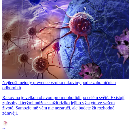
Nejlepší metody prevence vzniku rakoviny podle zahraničních
odborníků
Rakovina je velkou obavou pro mnoho lidí po celém světě. Existují
způsoby, kterými můžete snížit riziko jejího výskytu ve vašem
životě. Samozřejmě vám nic nezaručí, ale budete žít rozhodně
zdravěji.