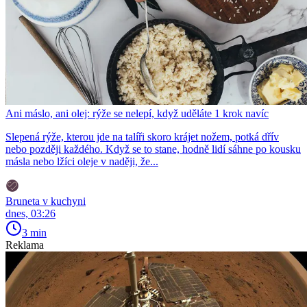
Ani máslo, ani olej: rýže se nelepí, když uděláte 1 krok navíc
Slepená rýže, kterou jde na talíři skoro krájet nožem, potká dřív
nebo později každého. Když se to stane, hodně lidí sáhne po kousku
másla nebo lžíci oleje v naději, že...
Bruneta v kuchyni
dnes, 03:26
3 min
Reklama