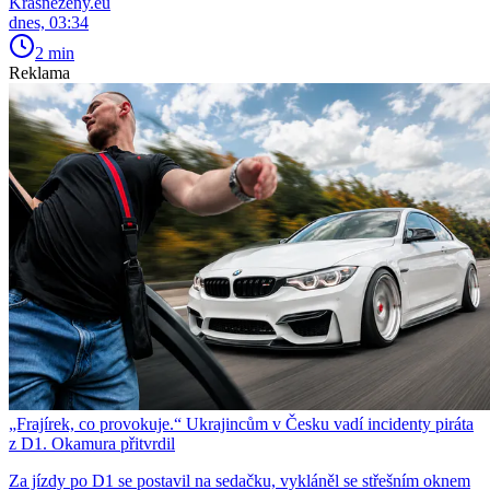
Krasnezeny.eu
dnes, 03:34
2 min
Reklama
„Frajírek, co provokuje.“ Ukrajincům v Česku vadí incidenty piráta
z D1. Okamura přitvrdil
Za jízdy po D1 se postavil na sedačku, vykláněl se střešním oknem