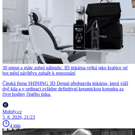
30 minut a máte zubní náhradu: 3D tiskárna velká jako krabice od
bot mění návštěvu zubaře k nepoznání
Čínská firma SHINING 3D Dental představila tiskárnu, která váží
dvě kila a v ordinaci zvládne definitivní keramickou korunku za
čtvrt hodiny čistého tisku.
Mobify.cz
5. 8. 2026, 21:23
4 min