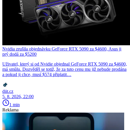
Nvidia zrušila objednávku GeForce RTX 5090 za $4600, Asus ji
prý dodá za $5200
Uživatel, který si od Nvidie objednal GeForce RTX 5090 za $4600,
má smůlu. Dozvěděl se totiž, že za tuto cenu mu již nebude prodána
a pokud ji chce, musí $574 připlatit…
diit.cz
5. 8. 2026, 22:00
1 min
Reklama