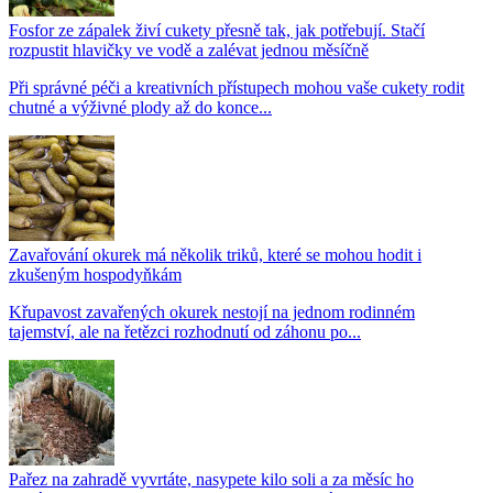
Fosfor ze zápalek živí cukety přesně tak, jak potřebují. Stačí
rozpustit hlavičky ve vodě a zalévat jednou měsíčně
Při správné péči a kreativních přístupech mohou vaše cukety rodit
chutné a výživné plody až do konce...
Zavařování okurek má několik triků, které se mohou hodit i
zkušeným hospodyňkám
Křupavost zavařených okurek nestojí na jednom rodinném
tajemství, ale na řetězci rozhodnutí od záhonu po...
Pařez na zahradě vyvrtáte, nasypete kilo soli a za měsíc ho