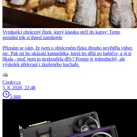
Vynikající obrácený řízek, který klasiku strčí do kapsy: Tento
geniální trik si ihned zamilujete
Přiznám se vám, že jsem o obráceném řízku dlouho nevěděla vůbec
nic. Pak mi ho ukázala kamarádka, která ho dělá po babičce, a já si
říkala - proč jsem to nezkoušela dřív? Postup je jednoduchý, ale
výsledek překvapí i zkušeného kuchaře.
Cooky.cz
5. 8. 2026, 22:48
5 min