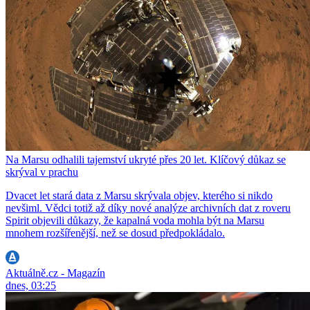
Na Marsu odhalili tajemství ukryté přes 20 let. Klíčový důkaz se
skrýval v prachu
Dvacet let stará data z Marsu skrývala objev, kterého si nikdo
nevšiml. Vědci totiž až díky nové analýze archivních dat z roveru
Spirit objevili důkazy, že kapalná voda mohla být na Marsu
mnohem rozšířenější, než se dosud předpokládalo.
Aktuálně.cz - Magazín
dnes, 03:25