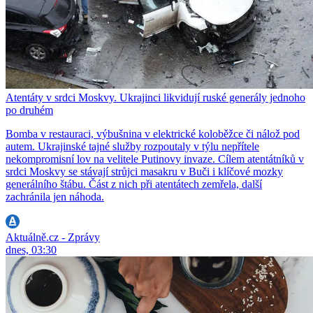
Atentáty v srdci Moskvy. Ukrajinci likvidují ruské generály jednoho
po druhém
Bomba v restauraci, výbušnina v elektrické koloběžce či nálož pod
autem. Ukrajinské tajné služby rozpoutaly v týlu nepřítele
nekompromisní lov na velitele Putinovy invaze. Cílem atentátníků v
srdci Moskvy se stávají strůjci masakru v Buči i klíčové mozky
generálního štábu. Část z nich při atentátech zemřela, další
zachránila jen náhoda.
Aktuálně.cz - Zprávy
dnes, 03:30