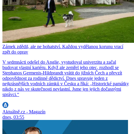
Zámek zdědil, ale ne bohatství. Každou vydělanou korunu vrací
zpět do oprav
V sedmnácti odešel do Anglie, vystudoval univerzitu a začal
budovat vlastní kariéru. Když ale zemřel jeho otec, rozhodl se
Stephanos Germenis-Hildprandt vrátit do jižních Čech a převzít
odpovědnost za rodinné dědictví. Dnes spravuje jeden z
nejkrásnějších vodních zámků v Česku a říká: „Historické památky
nikdo z nás ve skutečnosti nevlastní. Jsme jen jejich dočasnými
správci.“
Aktuálně.cz - Magazín
dnes, 03:55