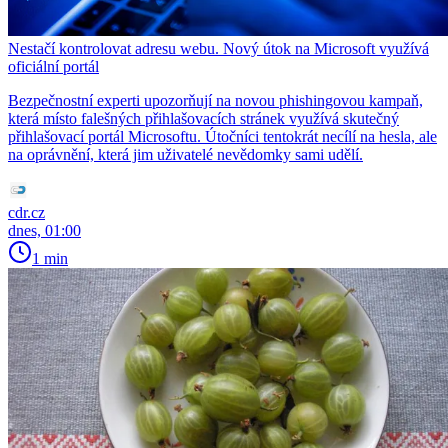
Nestačí kontrolovat adresu webu. Nový útok na Microsoft využívá
oficiální portál
Bezpečnostní experti upozorňují na novou phishingovou kampaň,
která místo falešných přihlašovacích stránek využívá skutečný
přihlašovací portál Microsoftu. Útočníci tentokrát necílí na hesla, ale
na oprávnění, která jim uživatelé nevědomky sami udělí.
cdr.cz
dnes, 01:00
1 min