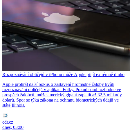
Rozpoznávání obličejů v iPhonu může Apple přijít extrémně draho
Apple prohrál další pokus o zastavení hromadné žaloby kvůli
rozpoznávání obličejů v aplikaci Fotky. Pokud soud rozhodne ve
prospěch žalobců, může americký gigant zaplatit až 32,5 miliardy
dolarů. Spor se týká zákona na ochranu biometrických údajů ve
státě Illinois.
cdr.cz
dnes, 03:00