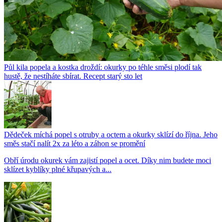
Půl kila popela a kostka droždí: okurky po téhle směsi plodí tak
hustě, že nestíháte sbírat. Recept starý sto let
Dědeček míchá popel s otruby a octem a okurky sklízí do října. Jeho
směs stačí nalít 2x za léto a záhon se promění
Obří úrodu okurek vám zajistí popel a ocet. Díky nim budete moci
sklízet kyblíky plné křupavých a...