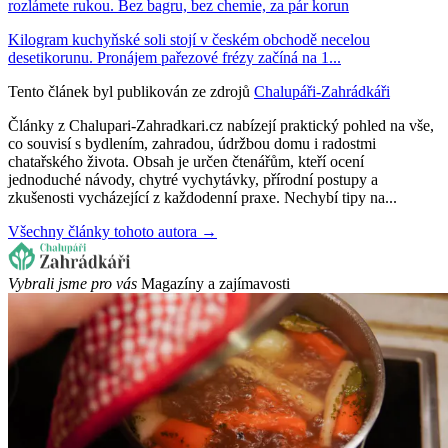
rozlámete rukou. Bez bagru, bez chemie, za pár korun
Kilogram kuchyňské soli stojí v českém obchodě necelou
desetikorunu. Pronájem pařezové frézy začíná na 1...
Tento článek byl publikován ze zdrojů
Chalupáři-Zahrádkáři
Články z Chalupari-Zahradkari.cz nabízejí praktický pohled na vše,
co souvisí s bydlením, zahradou, údržbou domu i radostmi
chatařského života. Obsah je určen čtenářům, kteří ocení
jednoduché návody, chytré vychytávky, přírodní postupy a
zkušenosti vycházející z každodenní praxe. Nechybí tipy na...
Všechny články tohoto autora →
Vybrali jsme pro vás
Magazíny a zajímavosti