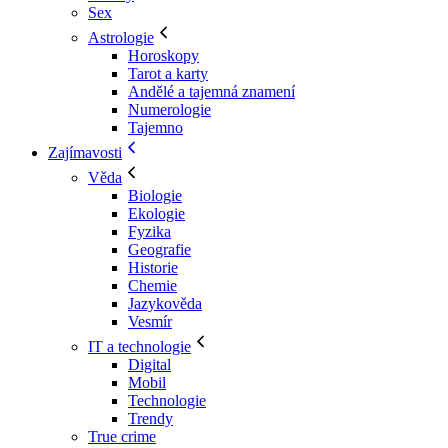
Sex
Astrologie
Horoskopy
Tarot a karty
Andělé a tajemná znamení
Numerologie
Tajemno
Zajímavosti
Věda
Biologie
Ekologie
Fyzika
Geografie
Historie
Chemie
Jazykověda
Vesmír
IT a technologie
Digital
Mobil
Technologie
Trendy
True crime