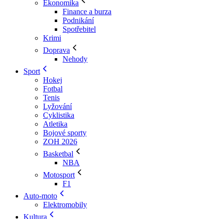
Ekonomika
Finance a burza
Podnikání
Spotřebitel
Krimi
Doprava
Nehody
Sport
Hokej
Fotbal
Tenis
Lyžování
Cyklistika
Atletika
Bojové sporty
ZOH 2026
Basketbal
NBA
Motosport
F1
Auto-moto
Elektromobily
Kultura