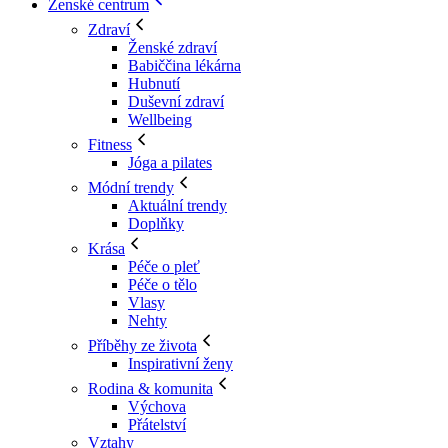
Ženské centrum
Zdraví
Ženské zdraví
Babiččina lékárna
Hubnutí
Duševní zdraví
Wellbeing
Fitness
Jóga a pilates
Módní trendy
Aktuální trendy
Doplňky
Krása
Péče o pleť
Péče o tělo
Vlasy
Nehty
Příběhy ze života
Inspirativní ženy
Rodina & komunita
Výchova
Přátelství
Vztahy