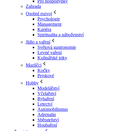
Pro hospodyňky
Zahrada
Osobní rozvoj
Psychologie
Management
Kariéra
Spiritualita a náboženství
Jídlo a vaření
Světová gastronomie
Levné vaření
Kulinářské triky
Mazlíčci
Kočky
Pejskové
Hobby
Modelářství
Včelařství
Rybaření
Letectví
Automobilismus
Adrenalin
Sběratelství
Houbaření