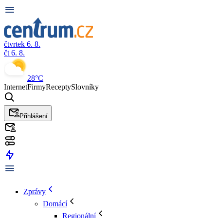
čtvrtek 6. 8.
čt 6. 8.
28°C
Internet
Firmy
Recepty
Slovníky
Přihlášení
Zprávy
Domácí
Regionální