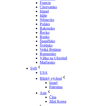
Francie
Chorvatsko
Island
Itálie
Německo
Polsko
Rakousko
Řecko
Rusko
Španělsko
Švédsko
Velká Británie
Rumunsko
Válka na Ukrajině
Maďarsko
Svět
USA
Blízký východ
Izrael
Palestina
Asie
Čína
Jižní Korea