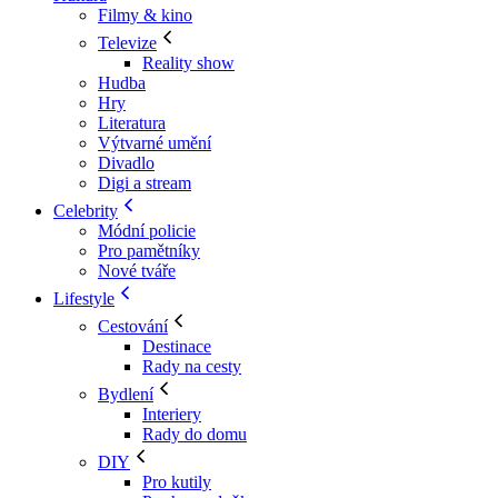
Filmy & kino
Televize
Reality show
Hudba
Hry
Literatura
Výtvarné umění
Divadlo
Digi a stream
Celebrity
Módní policie
Pro pamětníky
Nové tváře
Lifestyle
Cestování
Destinace
Rady na cesty
Bydlení
Interiery
Rady do domu
DIY
Pro kutily