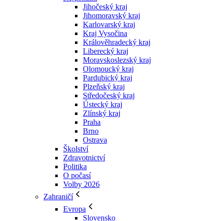
Jihočeský kraj
Jihomoravský kraj
Karlovarský kraj
Kraj Vysočina
Králověhradecký kraj
Liberecký kraj
Moravskoslezský kraj
Olomoucký kraj
Pardubický kraj
Plzeňský kraj
Středočeský kraj
Ústecký kraj
Zlínský kraj
Praha
Brno
Ostrava
Školství
Zdravotnictví
Politika
O počasí
Volby 2026
Zahraničí
Evropa
Slovensko