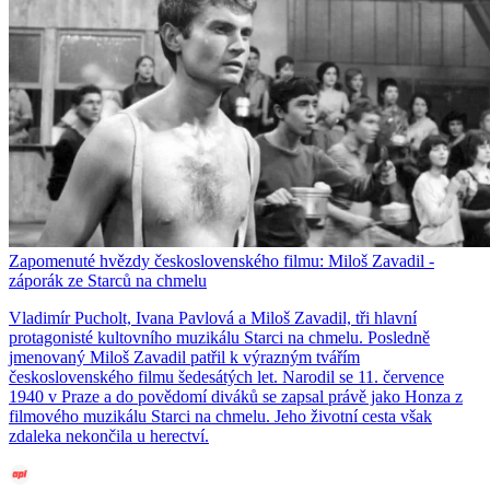
Zapomenuté hvězdy československého filmu: Miloš Zavadil -
záporák ze Starců na chmelu
Vladimír Pucholt, Ivana Pavlová a Miloš Zavadil, tři hlavní
protagonisté kultovního muzikálu Starci na chmelu. Posledně
jmenovaný Miloš Zavadil patřil k výrazným tvářím
československého filmu šedesátých let. Narodil se 11. července
1940 v Praze a do povědomí diváků se zapsal právě jako Honza z
filmového muzikálu Starci na chmelu. Jeho životní cesta však
zdaleka nekončila u herectví.