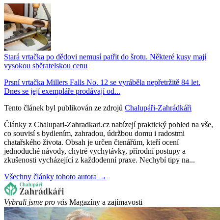
Stará vrtačka po dědovi nemusí patřit do šrotu. Některé kusy mají
vysokou sběratelskou cenu
Prsní vrtačka Millers Falls No. 12 se vyráběla nepřetržitě 84 let.
Dnes se její exempláře prodávají od...
Tento článek byl publikován ze zdrojů
Chalupáři-Zahrádkáři
Články z Chalupari-Zahradkari.cz nabízejí praktický pohled na vše,
co souvisí s bydlením, zahradou, údržbou domu i radostmi
chatařského života. Obsah je určen čtenářům, kteří ocení
jednoduché návody, chytré vychytávky, přírodní postupy a
zkušenosti vycházející z každodenní praxe. Nechybí tipy na...
Všechny články tohoto autora →
Vybrali jsme pro vás
Magazíny a zajímavosti