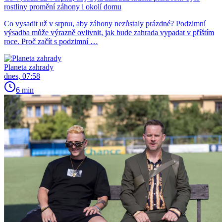
rostliny promění záhony i okolí domu
Co vysadit už v srpnu, aby záhony nezůstaly prázdné? Podzimní
výsadba může výrazně ovlivnit, jak bude zahrada vypadat v příštím
roce. Proč začít s podzimní …
Planeta zahrady
dnes, 07:58
6 min