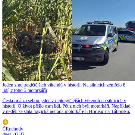
Jeden z nejtragičtějších víkendů v historii. Na silnicích zemřelo 8
lidí, z toho 5 motorkářů
Česko má za sebou jeden z nejtragičtějších víkendů na silnicích v
historii. O život přišlo osm lidí. Pět z nich byli motorkáři. Například
v neděli se stala tragická nehoda motorkáře u Horusic na Táborsku.
ČRnehody
dnes, 07:37