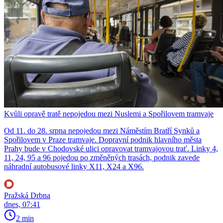
Kvůli opravě tratě nepojedou mezi Nuslemi a Spořilovem tramvaje
Od 11. do 28. srpna nepojedou mezi Náměstím Bratří Synků a
Spořilovem v Praze tramvaje. Dopravní podnik hlavního města
Prahy bude v Chodovské ulici opravovat tramvajovou trať. Linky 4,
11, 24, 95 a 96 pojedou po změněných trasách, podnik zavede
náhradní autobusové linky X11, X24 a X96.
Pražská Drbna
dnes, 07:41
2 min