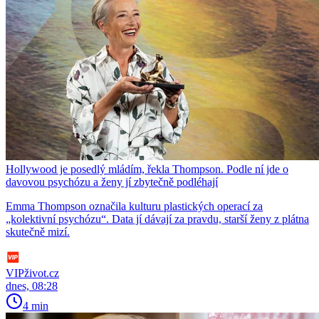
Hollywood je posedlý mládím, řekla Thompson. Podle ní jde o
davovou psychózu a ženy jí zbytečně podléhají
Emma Thompson označila kulturu plastických operací za
„kolektivní psychózu“. Data jí dávají za pravdu, starší ženy z plátna
skutečně mizí.
VIPživot.cz
dnes, 08:28
4 min