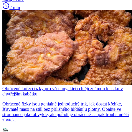
2 min
Obrácené kuřecí řízky pro všechny, kteří chtějí známou klasiku v
chytřejším kabátku
Obrácené řízky jsou geniálně jednoduchý trik, jak dostat křehké,
šťavnaté maso na stůl bez přílišného hlídání u plotny. Obalíte ve
strouhance jako obvykle, ale pořadí je obrácené - a pak trouba udělá
zbytek.