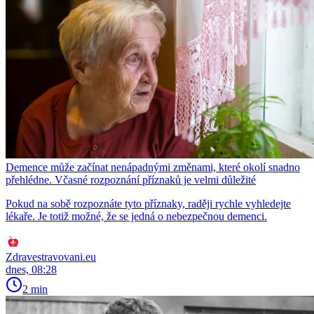
Demence může začínat nenápadnými změnami, které okolí snadno
přehlédne. Včasné rozpoznání příznaků je velmi důležité
Pokud na sobě rozpoznáte tyto příznaky, raději rychle vyhledejte
lékaře. Je totiž možné, že se jedná o nebezpečnou demenci.
Zdravestravovani.eu
dnes, 08:28
2 min