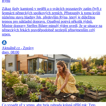
Rýnu
Zákaz jízdy kamionů v neděli a o svátcích pozastavily zatím čtyři z
šestnácti německých spolkových zemích. Přistoupily k tomu kvůli
nízkému stavu hladiny řek, především Rýna, který je důležitou
tepnou pro nákladní dopravu. Opatření potrvá několik týdnů.
Ministr dopravy Steffen Bilger minulý týden uvedl, že se situace na
německých řekách pravděpodobně nezlepší přinejmenším celý
srpen.
Aktuálně.cz - Zprávy
dnes, 08:00
Co vysadit už v srpnu, aby byla zahrada krásná příští rok: Tyto