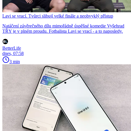
Lavi se vrací. Tvůrci slibují velké finále a neobvyklý přístup
Natáčení závěrečného dílu mimořádně úspěšné komedie Vyšehrad
TŘY je v plném proudu. Fotbalista Lavi se vrací - a to naposledy.
BetterLife
dnes, 07:58
3 min