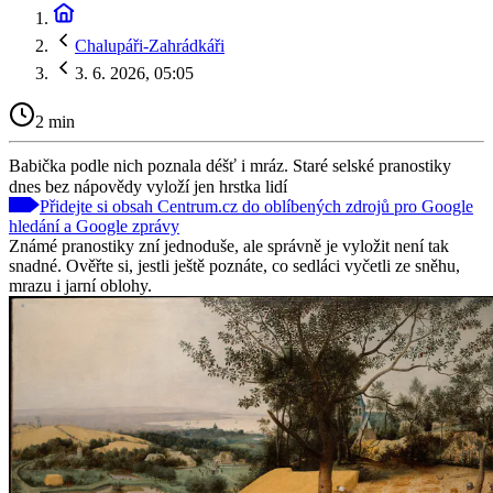
Chalupáři-Zahrádkáři
3. 6. 2026, 05:05
2 min
Babička podle nich poznala déšť i mráz. Staré selské pranostiky
dnes bez nápovědy vyloží jen hrstka lidí
Přidejte si obsah Centrum.cz do oblíbených zdrojů pro Google
hledání a Google zprávy
Známé pranostiky zní jednoduše, ale správně je vyložit není tak
snadné. Ověřte si, jestli ještě poznáte, co sedláci vyčetli ze sněhu,
mrazu i jarní oblohy.