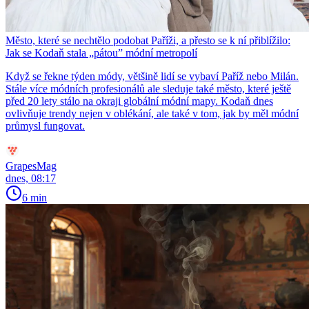
Město, které se nechtělo podobat Paříži, a přesto se k ní přiblížilo:
Jak se Kodaň stala „pátou” módní metropolí
Když se řekne týden módy, většině lidí se vybaví Paříž nebo Milán.
Stále více módních profesionálů ale sleduje také město, které ještě
před 20 lety stálo na okraji globální módní mapy. Kodaň dnes
ovlivňuje trendy nejen v oblékání, ale také v tom, jak by měl módní
průmysl fungovat.
GrapesMag
dnes, 08:17
6 min