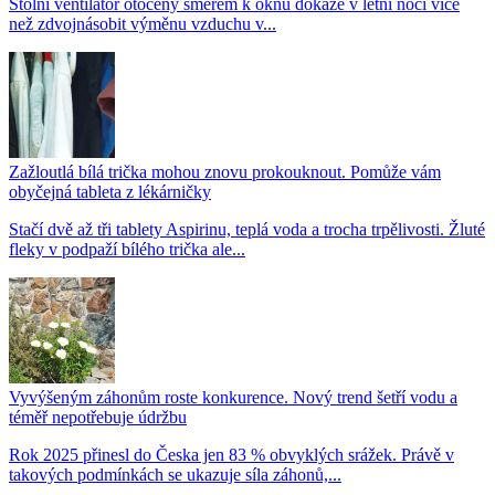
Stolní ventilátor otočený směrem k oknu dokáže v letní noci více
než zdvojnásobit výměnu vzduchu v...
Zažloutlá bílá trička mohou znovu prokouknout. Pomůže vám
obyčejná tableta z lékárničky
Stačí dvě až tři tablety Aspirinu, teplá voda a trocha trpělivosti. Žluté
fleky v podpaží bílého trička ale...
Vyvýšeným záhonům roste konkurence. Nový trend šetří vodu a
téměř nepotřebuje údržbu
Rok 2025 přinesl do Česka jen 83 % obvyklých srážek. Právě v
takových podmínkách se ukazuje síla záhonů,...