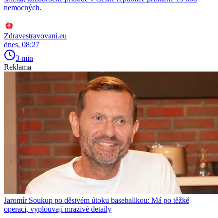
nemocných.
Zdravestravovani.eu
dnes, 08:27
3 min
Reklama
Jaromír Soukup po děsivém útoku baseballkou: Má po těžké
operaci, vyplouvají mrazivé detaily