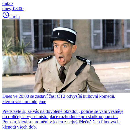
diit.cz
dnes, 08:00
2 min
Dnes ve 20:00 se zastaví čas: ČT2 odvysílá kultovní komedii,
kterou všichni milujeme
Představte si, že vás na dovolené okradou, policie se vám vysměje
do obličeje a vy se místo pláče rozhodnete pro sladkou pomstu.
Pomstu, která se promění v jeden z nejvýdělečnějších filmových
klenotů všech dob.