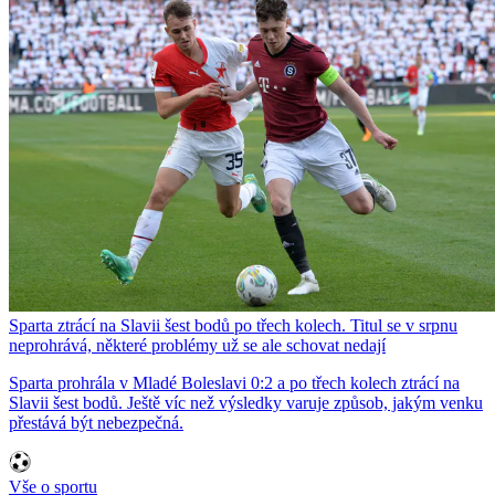
Sparta ztrácí na Slavii šest bodů po třech kolech. Titul se v srpnu
neprohrává, některé problémy už se ale schovat nedají
Sparta prohrála v Mladé Boleslavi 0:2 a po třech kolech ztrácí na
Slavii šest bodů. Ještě víc než výsledky varuje způsob, jakým venku
přestává být nebezpečná.
Vše o sportu