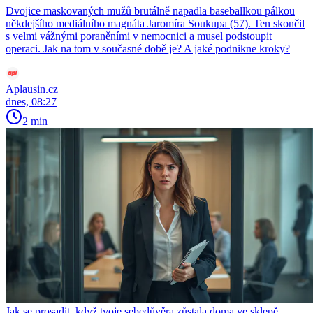
Dvojice maskovaných mužů brutálně napadla baseballkou pálkou
někdejšího mediálního magnáta Jaromíra Soukupa (57). Ten skončil
s velmi vážnými poraněními v nemocnici a musel podstoupit
operaci. Jak na tom v současné době je? A jaké podnikne kroky?
Aplausin.cz
dnes, 08:27
2 min
Jak se prosadit, když tvoje sebedůvěra zůstala doma ve sklepě