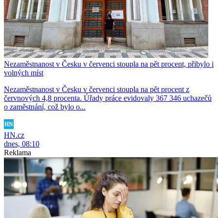
Nezaměstnanost v Česku v červenci stoupla na pět procent, přibylo i
volných míst
Nezaměstnanost v Česku v červenci stoupla na pět procent z
červnových 4,8 procenta. Úřady práce evidovaly 367 346 uchazečů
o zaměstnání, což bylo o...
HN.cz
dnes, 08:10
Reklama