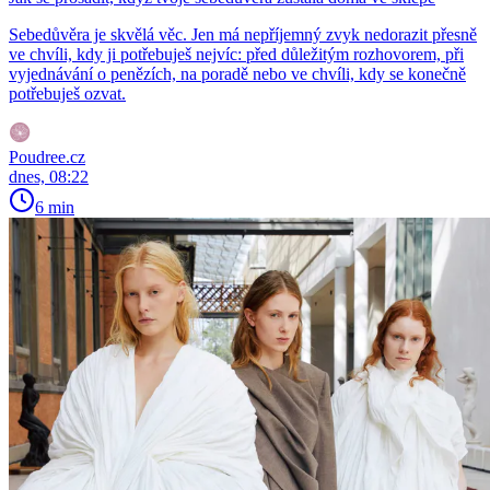
Sebedůvěra je skvělá věc. Jen má nepříjemný zvyk nedorazit přesně
ve chvíli, kdy ji potřebuješ nejvíc: před důležitým rozhovorem, při
vyjednávání o penězích, na poradě nebo ve chvíli, kdy se konečně
potřebuješ ozvat.
Poudree.cz
dnes, 08:22
6 min