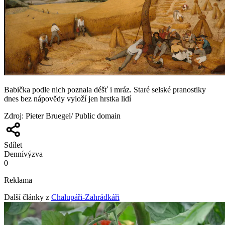
Babička podle nich poznala déšť i mráz. Staré selské pranostiky
dnes bez nápovědy vyloží jen hrstka lidí
Zdroj
:
Pieter Bruegel/ Public domain
Sdílet
Denní
výzva
0
Reklama
Další články z
Chalupáři-Zahrádkáři