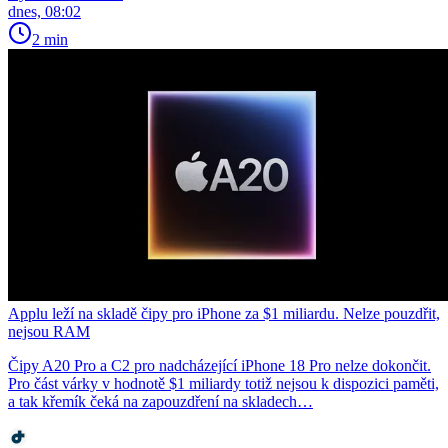
dnes, 08:02
2 min
Applu leží na skladě čipy pro iPhone za $1 miliardu. Nelze pouzdřit,
nejsou RAM
Čipy A20 Pro a C2 pro nadcházející iPhone 18 Pro nelze dokončit.
Pro část várky v hodnotě $1 miliardy totiž nejsou k dispozici paměti,
a tak křemík čeká na zapouzdření na skladech…