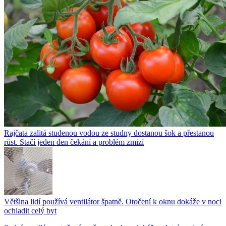
Rajčata zalitá studenou vodou ze studny dostanou šok a přestanou
růst. Stačí jeden den čekání a problém zmizí
Většina lidí používá ventilátor špatně. Otočení k oknu dokáže v noci
ochladit celý byt