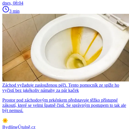
dnes, 08:04
3 min
Záchod vyžaduje zaslouženou péči. Tento pomocník ze spíže ho
vyčistí bez jakékoliv námahy za pár kaček
Prostor pod záchodovým prkénkem představuje těžko přístupné
zákoutí, které se velmi špatně čistí. Se správným postupem to tak ale
být nemusí.
BydlímeÚtulně.cz