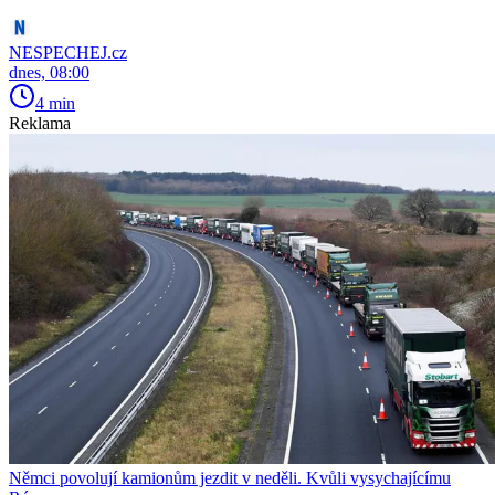
NESPECHEJ.cz
dnes, 08:00
4 min
Reklama
Němci povolují kamionům jezdit v neděli. Kvůli vysychajícímu