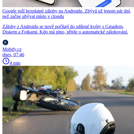
Google ruší bezplatné zálohy na Androidu. Zbývá už jenom pár dní,
než začne ubývat místo v cloudu
Zálohy z Androidu se nově počítají do sdílené kvóty s Gmailem,
Diskem a Fotkami. Kdo má plno, přijde o automatické zálohování.
Mobify.cz
dnes, 07:46
4 min