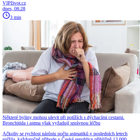
VIPživot.cz
dnes, 08:28
3 min
Některé byliny mohou ulevit při potížích s dýchacími cestami.
Bronchitida i astma však vyžadují správnou léčbu
Ačkoliv se rychlost nárůstu počtu astmatiků v posledních letech
snížila, každoročně přibude v České republice přibližně 13 000