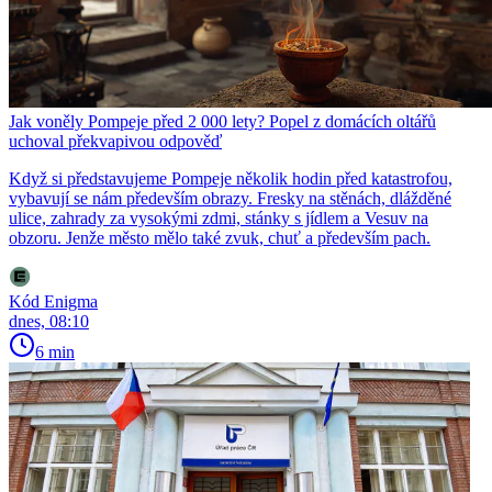
Jak voněly Pompeje před 2 000 lety? Popel z domácích oltářů
uchoval překvapivou odpověď
Když si představujeme Pompeje několik hodin před katastrofou,
vybavují se nám především obrazy. Fresky na stěnách, dlážděné
ulice, zahrady za vysokými zdmi, stánky s jídlem a Vesuv na
obzoru. Jenže město mělo také zvuk, chuť a především pach.
Kód Enigma
dnes, 08:10
6 min