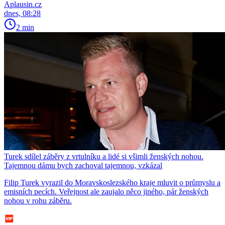
Aplausin.cz
dnes, 08:28
2 min
Turek sdílel záběry z vrtulníku a lidé si všimli ženských nohou.
Tajemnou dámu bych zachoval tajemnou, vzkázal
Filip Turek vyrazil do Moravskoslezského kraje mluvit o průmyslu a
emisních pecích. Veřejnost ale zaujalo něco jiného, pár ženských
nohou v rohu záběru.