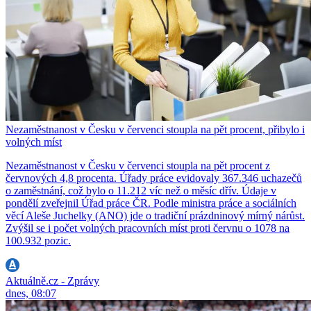
Nezaměstnanost v Česku v červenci stoupla na pět procent, přibylo i
volných míst
Nezaměstnanost v Česku v červenci stoupla na pět procent z
červnových 4,8 procenta. Úřady práce evidovaly 367.346 uchazečů
o zaměstnání, což bylo o 11.212 víc než o měsíc dřív. Údaje v
pondělí zveřejnil Úřad práce ČR. Podle ministra práce a sociálních
věcí Aleše Juchelky (ANO) jde o tradiční prázdninový mírný nárůst.
Zvýšil se i počet volných pracovních míst proti červnu o 1078 na
100.932 pozic.
Aktuálně.cz - Zprávy
dnes, 08:07