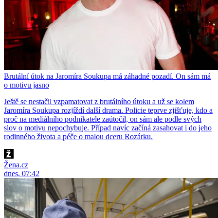
Brutální útok na Jaromíra Soukupa má záhadné pozadí. On sám má
o motivu jasno
Ještě se nestačil vzpamatovat z brutálního útoku a už se kolem
Jaromíra Soukupa rozjíždí další drama. Policie teprve zjišťuje, kdo a
proč na mediálního podnikatele zaútočil, on sám ale podle svých
slov o motivu nepochybuje. Případ navíc začíná zasahovat i do jeho
rodinného života a péče o malou dceru Rozárku.
Žena.cz
dnes, 07:42