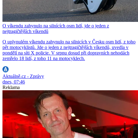
O víkendu zahynulo na silnících osm lidí, jde o jeden z
nejtragičtějších víkendů
O uplynulém víkendu zahynulo na silnicích v Česku osm lidí, z toho
pět motocyklistů. Jde o jeden z nejtragičtějších víkendů, uvedla v
pondělí na síti X policie. V srpnu dosud při dopravních nehodách
zemřelo 18 lidí, z toho 11 na motocyklech.
Aktuálně.cz - Zprávy
dnes, 07:46
Reklama