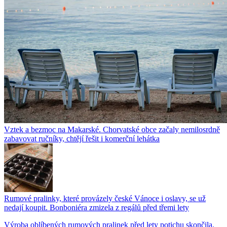
Vztek a bezmoc na Makarské. Chorvatské obce začaly nemilosrdně
zabavovat ručníky, chtějí řešit i komerční lehátka
Rumové pralinky, které provázely české Vánoce i oslavy, se už
nedají koupit. Bonboniéra zmizela z regálů před třemi lety
Výroba oblíbených rumových pralinek před lety potichu skončila.