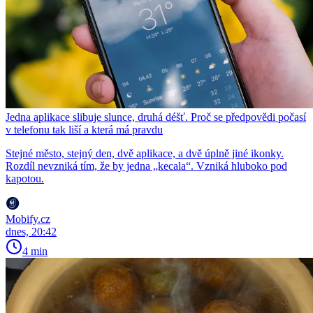
Jedna aplikace slibuje slunce, druhá déšť. Proč se předpovědi počasí
v telefonu tak liší a která má pravdu
Stejné město, stejný den, dvě aplikace, a dvě úplně jiné ikonky.
Rozdíl nevzniká tím, že by jedna „kecala“. Vzniká hluboko pod
kapotou.
Mobify.cz
dnes, 20:42
4 min