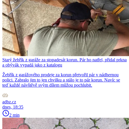
Starý žebřík z garáže za stopadesát korun. Pár ho natřel, přidal prkna
a obývák vypadá jako z katalogu
Žebřík z garážového prodeje za korun přetvořil pár v nádhernou
polici. Zabralo jim to jen chvilku a stálo je to pár korun. Navíc se
teď každé návštěvě svým dílem můžou pochlubit.
adbz.cz
dnes, 18:35
2 min