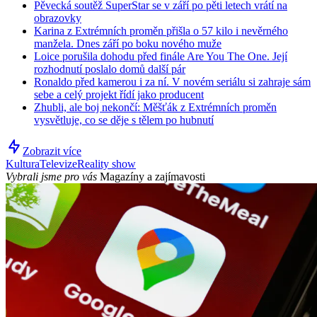
Pěvecká soutěž SuperStar se v září po pěti letech vrátí na
obrazovky
Karina z Extrémních proměn přišla o 57 kilo i nevěrného
manžela. Dnes září po boku nového muže
Loice porušila dohodu před finále Are You The One. Její
rozhodnutí poslalo domů další pár
Ronaldo před kamerou i za ní. V novém seriálu si zahraje sám
sebe a celý projekt řídí jako producent
Zhubli, ale boj nekončí: Měšťák z Extrémních proměn
vysvětluje, co se děje s tělem po hubnutí
Zobrazit více
Kultura
Televize
Reality show
Vybrali jsme pro vás
Magazíny a zajímavosti