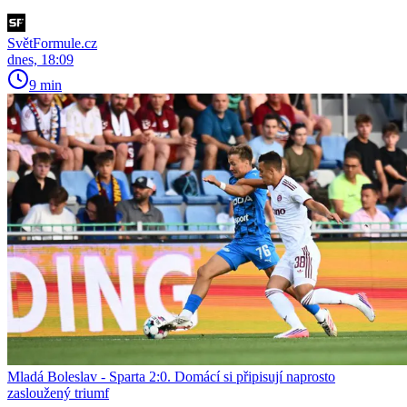
SvětFormule.cz
dnes, 18:09
9 min
Mladá Boleslav - Sparta 2:0. Domácí si připisují naprosto
zasloužený triumf