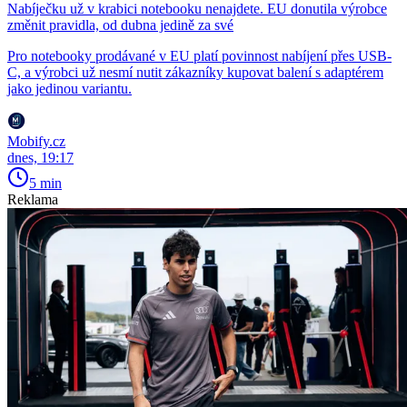
Nabíječku už v krabici notebooku nenajdete. EU donutila výrobce
změnit pravidla, od dubna jedině za své
Pro notebooky prodávané v EU platí povinnost nabíjení přes USB-
C, a výrobci už nesmí nutit zákazníky kupovat balení s adaptérem
jako jedinou variantu.
Mobify.cz
dnes, 19:17
5 min
Reklama