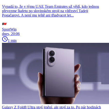
Vypadá to, že v týmu UAE Team Emirates už vědí, kdo jednou
převezme štafetu po slovinském stroji na vítězství Tadeji
Pogačarovi. A není mu ještě ani třiadvacet let...
SportWin
dnes, 20:06
1 min
Galaxy Z Fold8 Ultra stojí jmění, ale stojí za to. Po pár hodinách