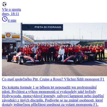
Vše o sportu
dnes, 18:11
4 min
Co mají společného Pitt, Cruise a Rossi? Všichni řídili monopost F1
Do kokpitu formule 1 se během let neposadili jen profesionální
piloti. Rychlost a výkon monopostů si vyzkoušely také hvězdy
Hollywoodu, motocyklové legendy, rallyoví šampioni nebo úspěšní
závodníci z jiných disciplín. Podívejte se na známé osobnosti, které
dostaly jedinečnou příležitost usednout za volant monopostu F1.