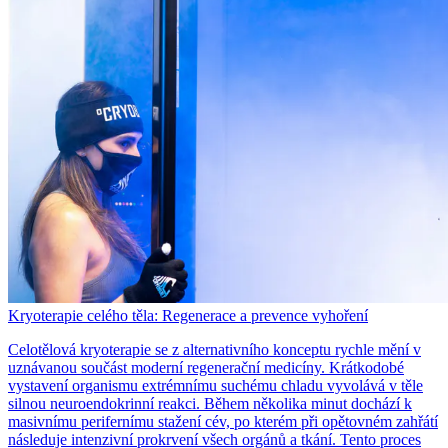
Kryoterapie celého těla: Regenerace a prevence vyhoření
Celotělová kryoterapie se z alternativního konceptu rychle mění v
uznávanou součást moderní regenerační medicíny. Krátkodobé
vystavení organismu extrémnímu suchému chladu vyvolává v těle
silnou neuroendokrinní reakci. Během několika minut dochází k
masivnímu perifernímu stažení cév, po kterém při opětovném zahřátí
následuje intenzivní prokrvení všech orgánů a tkání. Tento proces