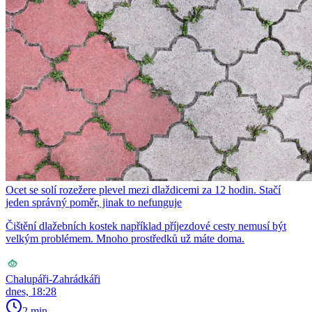
Ocet se solí rozežere plevel mezi dlaždicemi za 12 hodin. Stačí
jeden správný poměr, jinak to nefunguje
Čištění dlažebních kostek například příjezdové cesty nemusí být
velkým problémem. Mnoho prostředků už máte doma.
Chalupáři-Zahrádkáři
dnes, 18:28
2 min