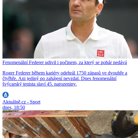
Fenomenální Federer udivil i počinem, za který se pohár nedává
Roger Federer během kariéry odehrál 1750 zápasů ve dvouhře a
čtyřhře. Ani jediný po zahájení nevzdal. Dnes fenomenální
švýcarský tenista slaví 45. narozeniny.
Aktuálně.cz - Sport
dnes, 18:50