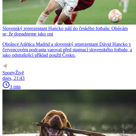
Slovenský reprezentant Hancko pálí do českého fotbalu: Obávám
se, že dopadneme jako oni
Obránce Atlética Madrid a slovenský reprezentant Dávid Hancko v
červencovém podcastu varoval před stagnací slovenského fotbalu, a
jako odstrašující příklad použil Česko.
SportyŽivě
dnes, 21:43
3 min