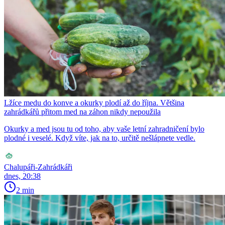
Lžíce medu do konve a okurky plodí až do října. Většina
zahrádkářů přitom med na záhon nikdy nepoužila
Okurky a med jsou tu od toho, aby vaše letní zahradničení bylo
plodné i veselé. Když víte, jak na to, určitě nešlápnete vedle.
Chalupáři-Zahrádkáři
dnes, 20:38
2 min