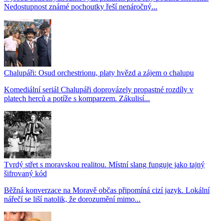
Nedostupnost známé pochoutky řeší nenáročný...
Chalupáři: Osud orchestrionu, platy hvězd a zájem o chalupu
Komediální seriál Chalupáři doprovázely propastné rozdíly v
platech herců a potíže s komparzem. Zákulisí...
Tvrdý střet s moravskou realitou. Místní slang funguje jako tajný
šifrovaný kód
Běžná konverzace na Moravě občas připomíná cizí jazyk. Lokální
nářečí se liší natolik, že dorozumění mimo...