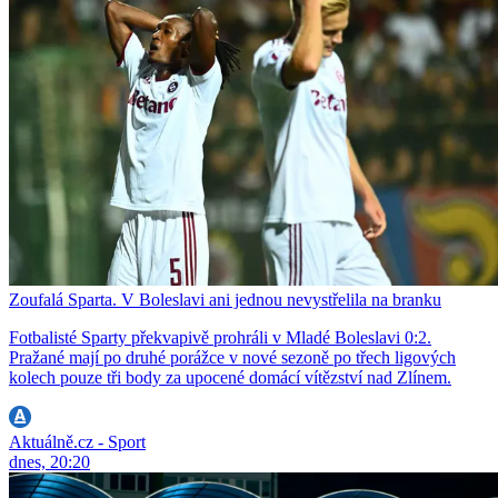
Zoufalá Sparta. V Boleslavi ani jednou nevystřelila na branku
Fotbalisté Sparty překvapivě prohráli v Mladé Boleslavi 0:2.
Pražané mají po druhé porážce v nové sezoně po třech ligových
kolech pouze tři body za upocené domácí vítězství nad Zlínem.
Aktuálně.cz - Sport
dnes, 20:20