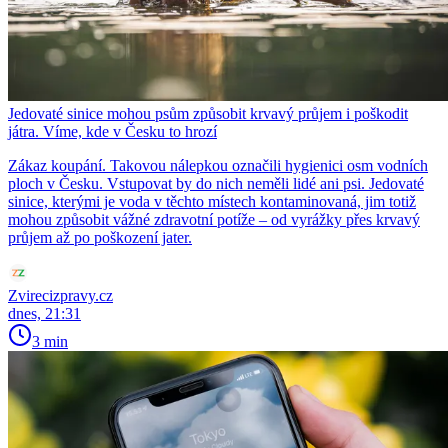
Jedovaté sinice mohou psům způsobit krvavý průjem i poškodit
játra. Víme, kde v Česku to hrozí
Zákaz koupání. Takovou nálepkou označili hygienici osm vodních
ploch v Česku. Vstupovat by do nich neměli lidé ani psi. Jedovaté
sinice, kterými je voda v těchto místech kontaminovaná, jim totiž
mohou způsobit vážné zdravotní potíže – od vyrážky přes krvavý
průjem až po poškození jater.
Zvirecizpravy.cz
dnes, 21:31
3 min