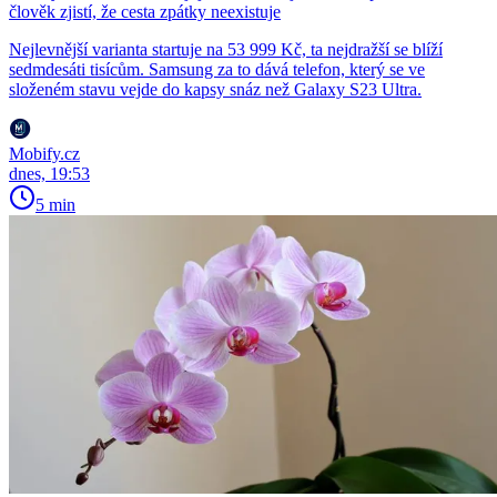
člověk zjistí, že cesta zpátky neexistuje
Nejlevnější varianta startuje na 53 999 Kč, ta nejdražší se blíží
sedmdesáti tisícům. Samsung za to dává telefon, který se ve
složeném stavu vejde do kapsy snáz než Galaxy S23 Ultra.
Mobify.cz
dnes, 19:53
5 min