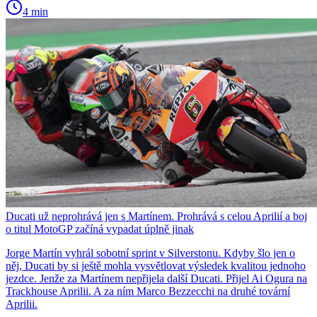
4 min
Ducati už neprohrává jen s Martínem. Prohrává s celou Aprilií a boj
o titul MotoGP začíná vypadat úplně jinak
Jorge Martín vyhrál sobotní sprint v Silverstonu. Kdyby šlo jen o
něj, Ducati by si ještě mohla vysvětlovat výsledek kvalitou jednoho
jezdce. Jenže za Martínem nepřijela další Ducati. Přijel Ai Ogura na
Trackhouse Aprilii. A za ním Marco Bezzecchi na druhé tovární
Aprilii.