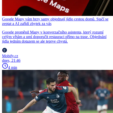
Google Mapy vám brzy samy objednají jídlo cestou domů. Stačí se
zeptat a AI zařídí zbytek za vás
Google proměnil Mapy v konverzačního asistenta, který rozumí
celým větám a umí doporučit restauraci přímo na trase. Objednání
jídla jedním dotazem se ale teprve chystá.
Mobify.cz
dnes, 21:46
4 min