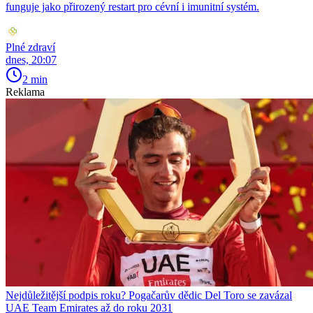
funguje jako přirozený restart pro cévní i imunitní systém.
Plné zdraví
dnes, 20:07
2 min
Reklama
Nejdůležitější podpis roku? Pogačarův dědic Del Toro se zavázal
UAE Team Emirates až do roku 2031