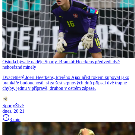
Ostuda bývalé naděje Sparty. Brankář Heerkens předvedl dvě
nehorázné minely
Dvacetiletý Joeri Heerkens, kterého Ajax před rokem kupoval jako
brankáře budoucnosti, si za šest srpnových dnů připsal dvě trapné
chyby, jednu v přípravě, druhou v ostrém zápase.
SportyŽivě
dnes, 20:21
3 min