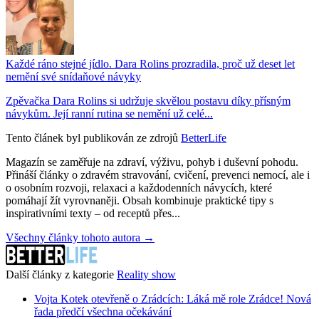
Každé ráno stejné jídlo. Dara Rolins prozradila, proč už deset let
nemění své snídaňové návyky
Zpěvačka Dara Rolins si udržuje skvělou postavu díky přísným
návykům. Její ranní rutina se nemění už celé...
Tento článek byl publikován ze zdrojů
BetterLife
Magazín se zaměřuje na zdraví, výživu, pohyb i duševní pohodu.
Přináší články o zdravém stravování, cvičení, prevenci nemocí, ale i
o osobním rozvoji, relaxaci a každodenních návycích, které
pomáhají žít vyrovnaněji. Obsah kombinuje praktické tipy s
inspirativními texty – od receptů přes...
Všechny články tohoto autora →
Další články z kategorie
Reality show
Vojta Kotek otevřeně o Zrádcích: Láká mě role Zrádce! Nová
řada předčí všechna očekávání