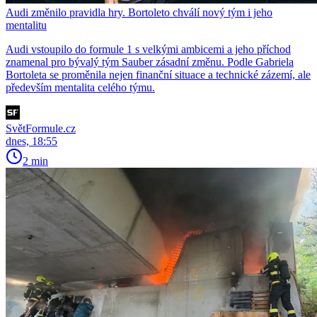
Audi změnilo pravidla hry. Bortoleto chválí nový tým i jeho
mentalitu
Audi vstoupilo do formule 1 s velkými ambicemi a jeho příchod
znamenal pro bývalý tým Sauber zásadní změnu. Podle Gabriela
Bortoleta se proměnila nejen finanční situace a technické zázemí, ale
především mentalita celého týmu.
SvětFormule.cz
dnes, 18:55
2 min