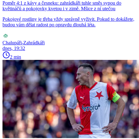
Poměr 4:1 z kávy a česneku: zahrádkáři tuhle směs sypou do
květináčů a pokojovky kvetou i v zimě. Mšice z ní utečou
Pokojové rostliny je třeba vždy správně vyživit. Pokud to dokážete,
budou vám dělat radost po opravdu dlouhá léta.
Chalupáři-Zahrádkáři
dnes, 19:32
2 min