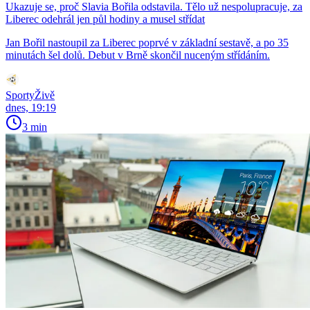
Ukazuje se, proč Slavia Bořila odstavila. Tělo už nespolupracuje, za
Liberec odehrál jen půl hodiny a musel střídat
Jan Bořil nastoupil za Liberec poprvé v základní sestavě, a po 35
minutách šel dolů. Debut v Brně skončil nuceným střídáním.
SportyŽivě
dnes, 19:19
3 min