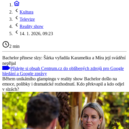
Kultura
Televize
Reality show
14. 1. 2026, 09:23
2 min
Bachelor přinese slzy: Šárka vyřadila Karamelku a Míra její svádění
nepřijal
Přidejte si obsah Centrum.cz do oblíbených zdrojů pro Google
hledání a Google zprávy
Během unikátního glampingu v reality show Bachelor došlo na
emoce, polibky i dramatické rozhodnutí. Kdo překvapil a kdo odjel
v slzách?