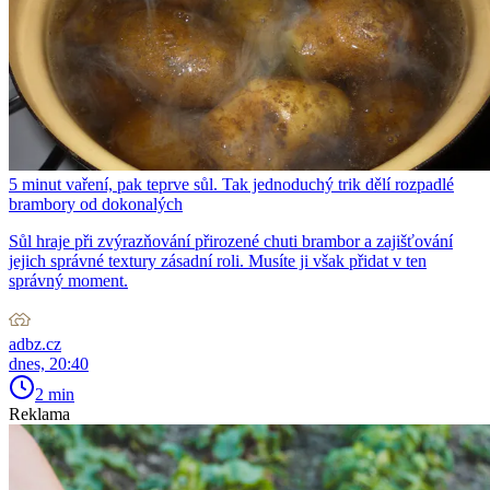
5 minut vaření, pak teprve sůl. Tak jednoduchý trik dělí rozpadlé
brambory od dokonalých
Sůl hraje při zvýrazňování přirozené chuti brambor a zajišťování
jejich správné textury zásadní roli. Musíte ji však přidat v ten
správný moment.
adbz.cz
dnes, 20:40
2 min
Reklama