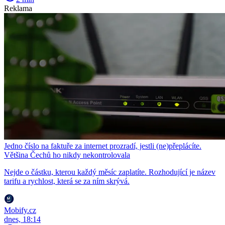
Reklama
Jedno číslo na faktuře za internet prozradí, jestli (ne)přeplácíte.
Většina Čechů ho nikdy nekontrolovala
Nejde o částku, kterou každý měsíc zaplatíte. Rozhodující je název
tarifu a rychlost, která se za ním skrývá.
Mobify.cz
dnes, 18:14