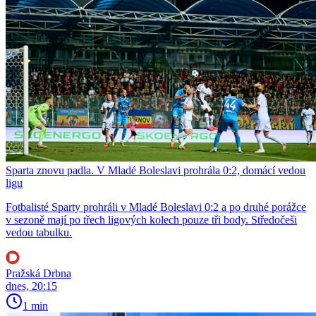
Sparta znovu padla. V Mladé Boleslavi prohrála 0:2, domácí vedou
ligu
Fotbalisté Sparty prohráli v Mladé Boleslavi 0:2 a po druhé porážce
v sezoně mají po třech ligových kolech pouze tři body. Středočeši
vedou tabulku.
Pražská Drbna
dnes, 20:15
1 min