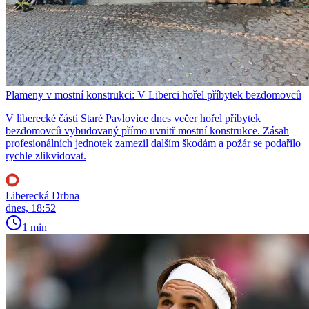
Plameny v mostní konstrukci: V Liberci hořel příbytek bezdomovců
V liberecké části Staré Pavlovice dnes večer hořel příbytek
bezdomovců vybudovaný přímo uvnitř mostní konstrukce. Zásah
profesionálních jednotek zamezil dalším škodám a požár se podařilo
rychle zlikvidovat.
Liberecká Drbna
dnes, 18:52
1 min