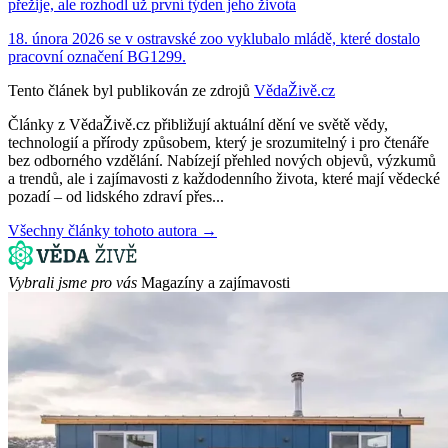
přežije, ale rozhodl už první týden jeho života
18. února 2026 se v ostravské zoo vyklubalo mládě, které dostalo
pracovní označení BG1299.
Tento článek byl publikován ze zdrojů
VědaŽivě.cz
Články z VědaŽivě.cz přibližují aktuální dění ve světě vědy,
technologií a přírody způsobem, který je srozumitelný i pro čtenáře
bez odborného vzdělání. Nabízejí přehled nových objevů, výzkumů
a trendů, ale i zajímavosti z každodenního života, které mají vědecké
pozadí – od lidského zdraví přes...
Všechny články tohoto autora →
Vybrali jsme pro vás
Magazíny a zajímavosti