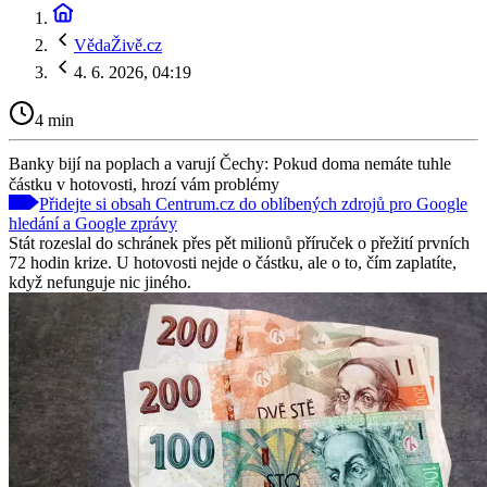
VědaŽivě.cz
4. 6. 2026, 04:19
4 min
Banky bijí na poplach a varují Čechy: Pokud doma nemáte tuhle
částku v hotovosti, hrozí vám problémy
Přidejte si obsah Centrum.cz do oblíbených zdrojů pro Google
hledání a Google zprávy
Stát rozeslal do schránek přes pět milionů příruček o přežití prvních
72 hodin krize. U hotovosti nejde o částku, ale o to, čím zaplatíte,
když nefunguje nic jiného.