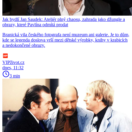
Jak bydlí Jan Saudek: Ateliér plný chaosu, zahrada jako džungle a
obrazy, které Pavlína odmítá prodat
Branická vila českého fotografa není muzeum ani galerie. Je to dům,
kde se legenda doslova vrší mezi dětské výrobky, knihy v krabicích
a nedokončené obrazy.
VIPživot.cz
dnes, 11:32
3 min