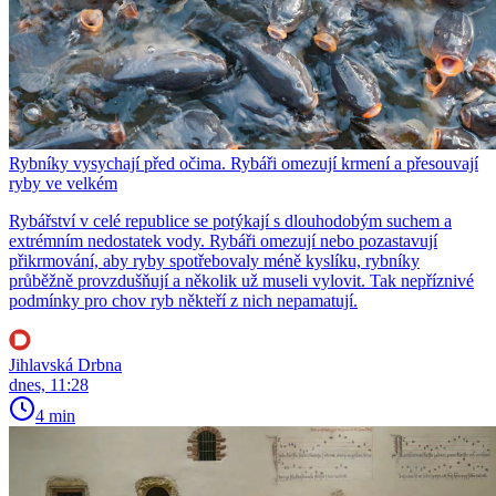
Rybníky vysychají před očima. Rybáři omezují krmení a přesouvají
ryby ve velkém
Rybářství v celé republice se potýkají s dlouhodobým suchem a
extrémním nedostatek vody. Rybáři omezují nebo pozastavují
přikrmování, aby ryby spotřebovaly méně kyslíku, rybníky
průběžně provzdušňují a několik už museli vylovit. Tak nepříznivé
podmínky pro chov ryb někteří z nich nepamatují.
Jihlavská Drbna
dnes, 11:28
4 min