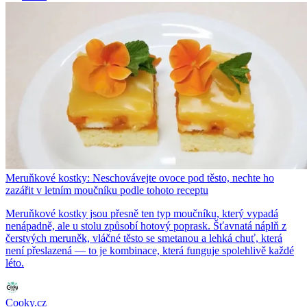
Meruňkové kostky: Neschovávejte ovoce pod těsto, nechte ho
zazářit v letním moučníku podle tohoto receptu
Meruňkové kostky jsou přesně ten typ moučníku, který vypadá
nenápadně, ale u stolu způsobí hotový poprask. Šťavnatá náplň z
čerstvých meruněk, vláčné těsto se smetanou a lehká chuť, která
není přeslazená — to je kombinace, která funguje spolehlivě každé
léto.
Cooky.cz