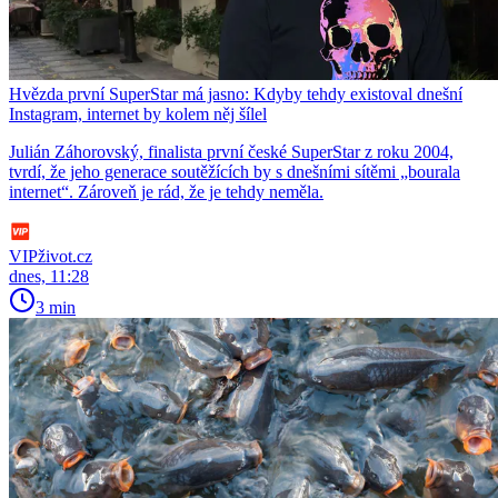
Hvězda první SuperStar má jasno: Kdyby tehdy existoval dnešní
Instagram, internet by kolem něj šílel
Julián Záhorovský, finalista první české SuperStar z roku 2004,
tvrdí, že jeho generace soutěžících by s dnešními sítěmi „bourala
internet“. Zároveň je rád, že je tehdy neměla.
VIPživot.cz
dnes, 11:28
3 min