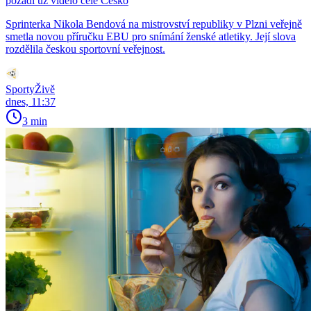
pozadí už vidělo celé Česko
Sprinterka Nikola Bendová na mistrovství republiky v Plzni veřejně
smetla novou příručku EBU pro snímání ženské atletiky. Její slova
rozdělila českou sportovní veřejnost.
SportyŽivě
dnes, 11:37
3 min