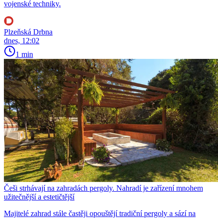
vojenské techniky.
Plzeňská Drbna
dnes, 12:02
1 min
Češi strhávají na zahradách pergoly. Nahradí je zařízení mnohem
užitečnější a estetičtější
Majitelé zahrad stále častěji opouštějí tradiční pergoly a sází na