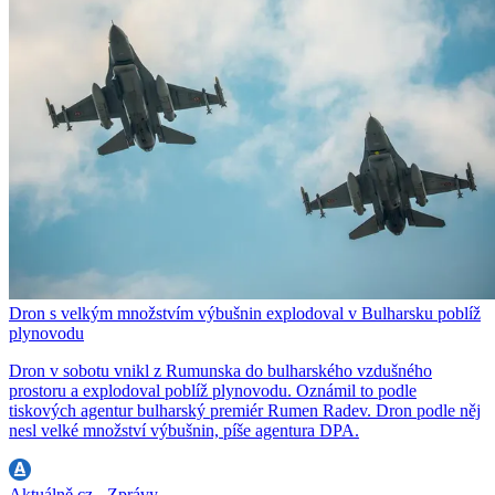
Dron s velkým množstvím výbušnin explodoval v Bulharsku poblíž
plynovodu
Dron v sobotu vnikl z Rumunska do bulharského vzdušného
prostoru a explodoval poblíž plynovodu. Oznámil to podle
tiskových agentur bulharský premiér Rumen Radev. Dron podle něj
nesl velké množství výbušnin, píše agentura DPA.
Aktuálně.cz - Zprávy