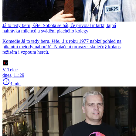
Já to tedy beru, šéfe: Sobota se bál, že přivolal infarkt, tajná
nahrávka milenců a svádění plachého kolegy
Komedie Já to tedy beru, šéfe...! z roku 1977 nabízí pohled na
pikantní metody náborářů. Natáčení provázel skutečný kolaps
režiséra i vzpoura herců.
V Telce
dnes, 11:29
3 min