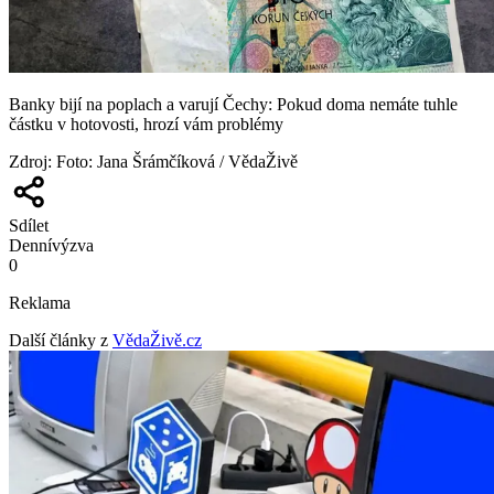
Banky bijí na poplach a varují Čechy: Pokud doma nemáte tuhle
částku v hotovosti, hrozí vám problémy
Zdroj
:
Foto: Jana Šrámčíková / VědaŽivě
Sdílet
Denní
výzva
0
Reklama
Další články z
VědaŽivě.cz