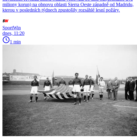
miliony korun) na obnovu oblasti Sierra Oeste západně od Madridu,
kterou v posledních týdnech zpustošily rozsáhlé lesní požáry.
SportWin
dnes, 11:20
1 min