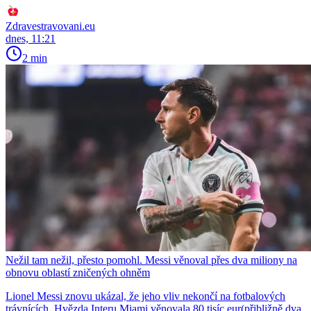
Zdravestravovani.eu
dnes, 11:21
2 min
Nežil tam nežil, přesto pomohl. Messi věnoval přes dva miliony na
obnovu oblastí zničených ohněm
Lionel Messi znovu ukázal, že jeho vliv nekončí na fotbalových
trávnících. Hvězda Interu Miami věnovala 80 tisíc eur(přibližně dva