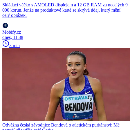
Skládací véčko s AMOLED displejem a 12 GB RAM za necelých 9
000 korun. Jenže na produktové kartě se skrývá údaj, který mění
celý obrázek.
Mobify.cz
dnes, 11:38
3 min
Odvážná česká závodnice Bendová o atletickém puritánství: Mé