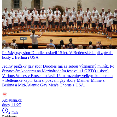
Pražský gay sbor Doodles oslavil 15 let. V Betlémské kapli zpíval s
hosty z Berlína i USA
Jediný pražský gay sbor Doodles má za sebou významný milník. Po
červnovém koncertu na Mezinárodním festivalu LGBTQ+ sborů
Various Voices v Bruselu oslavil 15. narozeniny velkým koncertem
v Betlémské kapli, kam si pozval i gay sbory Männer-Minne z
Berlína a Mid-Atlantic Gay Men’s Chorus z USA.
Aplausin.cz
dnes, 11:27
2 min
Reklama