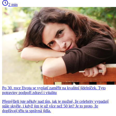
2 min
Po 30. roce života se vyplatí zaměřit na kvalitní jídelníček. Tyto
potraviny podpoří zdraví i vitalitu
Přemýšleli jste někdy nad tím, jak je možné, že celebrity vypadají
stále skvěle, i když jim je už více než 50 let? Je to proto, že
dopřávají tělu ta správná jídla.