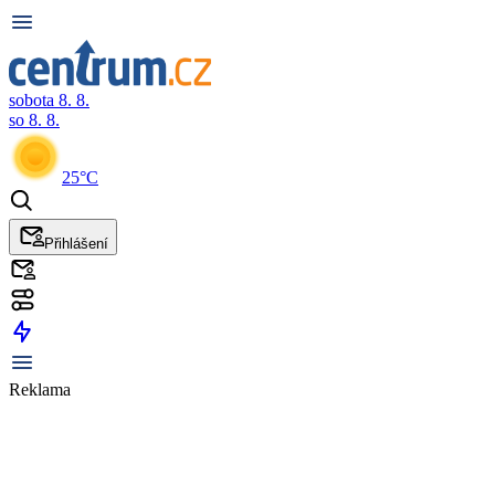
sobota 8. 8.
so 8. 8.
25°C
Přihlášení
Reklama