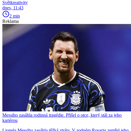
Světkreativity
dnes, 11:43
2 min
Reklama
Messiho zasáhla rodinná tragédie. Přišel o otce, který stál za jeho
kariérou
Lionela Messiho zasáhla těžká ztráta. V rodném Rosariu zemřel jeho