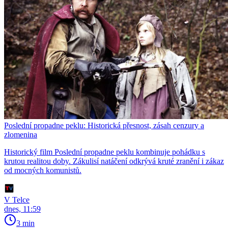
Poslední propadne peklu: Historická přesnost, zásah cenzury a
zlomenina
Historický film Poslední propadne peklu kombinuje pohádku s
krutou realitou doby. Zákulisí natáčení odkrývá kruté zranění i zákaz
od mocných komunistů.
V Telce
dnes, 11:59
3 min