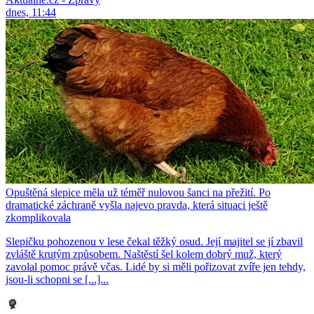
dnes, 11:44
Opuštěná slepice měla už téměř nulovou šanci na přežití. Po
dramatické záchraně vyšla najevo pravda, která situaci ještě
zkomplikovala
Slepičku pohozenou v lese čekal těžký osud. Její majitel se jí zbavil
zvláště krutým způsobem. Naštěstí šel kolem dobrý muž, který
zavolal pomoc právě včas. Lidé by si měli pořizovat zvíře jen tehdy,
jsou-li schopni se [...]...