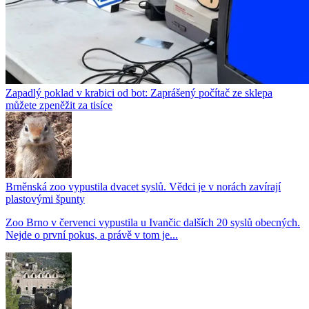
Zapadlý poklad v krabici od bot: Zaprášený počítač ze sklepa
můžete zpeněžit za tisíce
Brněnská zoo vypustila dvacet syslů. Vědci je v norách zavírají
plastovými špunty
Zoo Brno v červenci vypustila u Ivančic dalších 20 syslů obecných.
Nejde o první pokus, a právě v tom je...