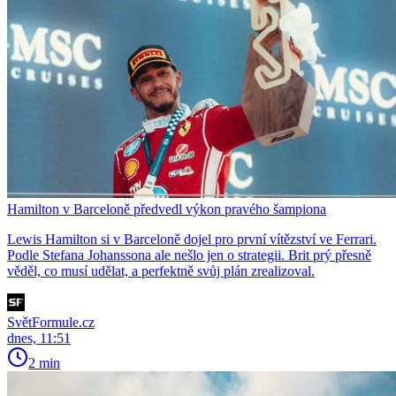
Hamilton v Barceloně předvedl výkon pravého šampiona
Lewis Hamilton si v Barceloně dojel pro první vítězství ve Ferrari.
Podle Stefana Johanssona ale nešlo jen o strategii. Brit prý přesně
věděl, co musí udělat, a perfektně svůj plán zrealizoval.
SvětFormule.cz
dnes, 11:51
2 min