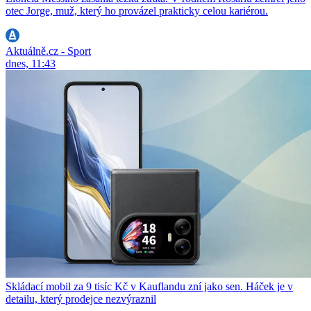
otec Jorge, muž, který ho provázel prakticky celou kariérou.
Aktuálně.cz - Sport
dnes, 11:43
Skládací mobil za 9 tisíc Kč v Kauflandu zní jako sen. Háček je v
detailu, který prodejce nezvýraznil