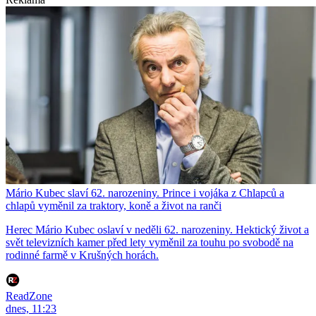
Mário Kubec slaví 62. narozeniny. Prince i vojáka z Chlapců a
chlapů vyměnil za traktory, koně a život na ranči
Herec Mário Kubec oslaví v neděli 62. narozeniny. Hektický život a
svět televizních kamer před lety vyměnil za touhu po svobodě na
rodinné farmě v Krušných horách.
ReadZone
dnes, 11:23