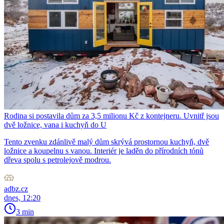
Rodina si postavila dům za 3,5 milionu Kč z kontejneru. Uvnitř jsou
dvě ložnice, vana i kuchyň do U
Tento zvenku zdánlivě malý dům skrývá prostornou kuchyň, dvě
ložnice a koupelnu s vanou. Interiér je laděn do přírodních tónů
dřeva spolu s petrolejově modrou.
adbz.cz
dnes, 12:20
3 min