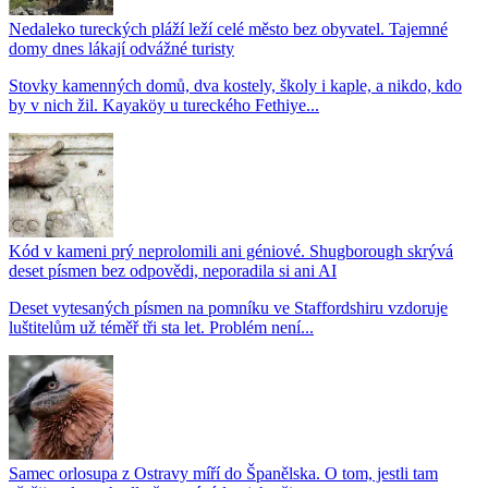
Nedaleko tureckých pláží leží celé město bez obyvatel. Tajemné
domy dnes lákají odvážné turisty
Stovky kamenných domů, dva kostely, školy i kaple, a nikdo, kdo
by v nich žil. Kayaköy u tureckého Fethiye...
Kód v kameni prý neprolomili ani géniové. Shugborough skrývá
deset písmen bez odpovědi, neporadila si ani AI
Deset vytesaných písmen na pomníku ve Staffordshiru vzdoruje
luštitelům už téměř tři sta let. Problém není...
Samec orlosupa z Ostravy míří do Španělska. O tom, jestli tam