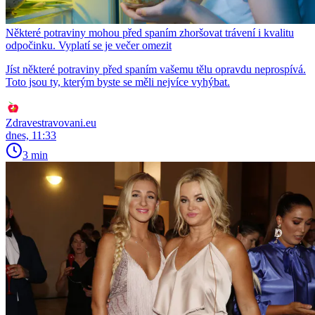
Některé potraviny mohou před spaním zhoršovat trávení i kvalitu
odpočinku. Vyplatí se je večer omezit
Jíst některé potraviny před spaním vašemu tělu opravdu neprospívá.
Toto jsou ty, kterým byste se měli nejvíce vyhýbat.
Zdravestravovani.eu
dnes, 11:33
3 min