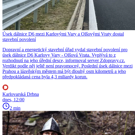
Úsek dálnice D6 mezi Karlovými Vary a Olšovými Vraty dostal
stavební povolení
Dopravní a energetický stavební úřad vydal stavební povolení pro
úsek dálnice D6 Karlovy Vary - Olšová Vrata. Vyplývá to z
rozhodnutí na jeho úřední desce, informoval server Zdopravy.cz.
Verdikt podle něj ještě není pravomocný. Poslední úsek dálnice mezi
Prahou a lázeňským městem má být dlouhý osm kilometrů a jeho
předpokládaná cena byla 4,3 miliardy korun.
Karlovarská Drbna
dnes, 12:00
2 min