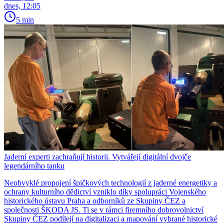
dnes, 12:05
5 min
Jaderní experti zachraňují historii. Vytvářejí digitální dvojče
legendárního tanku
Neobvyklé propojení špičkových technologií z jaderné energetiky a
ochrany kulturního dědictví vzniklo díky spolupráci Vojenského
historického ústavu Praha a odborníků ze Skupiny ČEZ a
společnosti ŠKODA JS. Ti se v rámci firemního dobrovolnictví
Skupiny ČEZ podílejí na digitalizaci a mapování vybrané historické