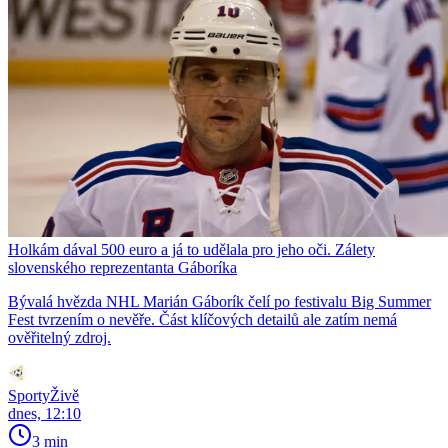
Holkám dával 500 euro a já to udělala pro jeho oči. Zálety
slovenského reprezentanta Gáboríka
Bývalá hvězda NHL Marián Gáborík čelí po festivalu Big Summer
Fest tvrzením o nevěře. Část klíčových detailů ale zatím nemá
ověřitelný zdroj.
SportyŽivě
dnes, 12:10
3 min