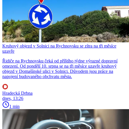
Kruhový objezd v Solnici na Rychnovsku se zítra na tři měsíce
uzavře
Řidiče na Rychnovsku čeká od příštího týdne výrazné dopravní
omezení. Od pondělí 10. srpna se na tři měsíce uzavře kruhový
objezd v Domašínské ulici v Solnici. Důvodem jsou práce na
napojení budovaného obchvatu města.
Hradecká Drbna
dnes, 13:26
1 min