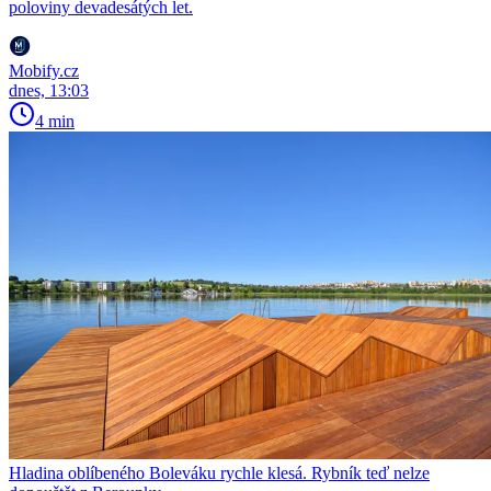
poloviny devadesátých let.
Mobify.cz
dnes, 13:03
4 min
Hladina oblíbeného Boleváku rychle klesá. Rybník teď nelze