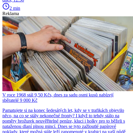
2 min
Reklama
V roce 1968 stál 9,50 Kčs, dnes za sadu osmi kusů nabízejí
sběratelé 9 000 Kč
Pamatujete si na konec šedesátých let, kdy se v trafikách objevilo
něco, na co se stály nekonečné fronty? I když to tehdy stálo na
poměry brožurek neuvěřitelné peníze, kluci i holky pro to běželi s
nataženou dlaní plnou mincí. Dnes se tyto zažloutlé papírové
poklady, které možná stále leží zapomenuté v krabici na vaší půdě