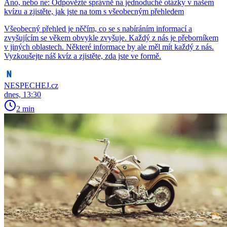
Ano, nebo ne: Odpovězte správně na jednoduché otázky v našem
kvízu a zjistěte, jak jste na tom s všeobecným přehledem
Všeobecný přehled je něčím, co se s nabíráním informací a
zvyšujícím se věkem obvykle zvyšuje. Každý z nás je přeborníkem
v jiných oblastech. Některé informace by ale měl mít každý z nás.
Vyzkoušejte náš kvíz a zjistěte, zda jste ve formě.
NESPECHEJ.cz
dnes, 13:30
2 min