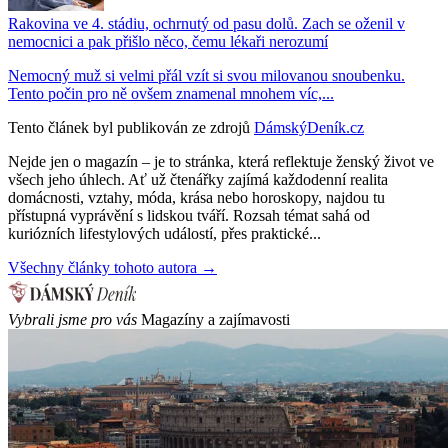
Rakovina ve 4. stádiu, ochrnutý od pasu dolů. Zach se oženil v
nemocnici a pak přišlo něco, čemu lékaři nerozumí
Nemocný muž si velmi přál vzít si svou milovanou snoubenku.
Tento počin pro ně ovšem znamenal mnohem víc,...
Tento článek byl publikován ze zdrojů
DámskýDeník.cz
Nejde jen o magazín – je to stránka, která reflektuje ženský život ve
všech jeho úhlech. Ať už čtenářky zajímá každodenní realita
domácnosti, vztahy, móda, krása nebo horoskopy, najdou tu
přístupná vyprávění s lidskou tváří. Rozsah témat sahá od
kuriózních lifestylových událostí, přes praktické...
Všechny články tohoto autora →
Vybrali jsme pro vás
Magazíny a zajímavosti