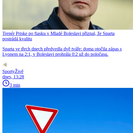
Trenér Priske po fiasku v Mladé Boleslavi přiznal, že Sparta
postrádá kvalitu
Sparta ve třech dnech předvedla dvě tváře: doma otočila zápas s
Lyonem na 2:1, v Boleslavi prohrála 0:2 už do poločasu.
SportyŽivě
dnes, 13:28
3 min