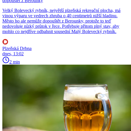
dopouštět z Berounky
Velký Bolevecký rybník, největší plzeňská rekreační plocha, má
vinou výparu ve vedrech zhruba o 40 centimetrů nižší hladinu.
Město ho ale nemůže dopouštět z Berounky, protože to teď
nedovoluje nízký průtok v řece. Potřebuje přitom plný stav, aby
mohlo co nejdříve odbahnit sousední Malý Bolevecký rybník.
Plzeňská Drbna
dnes, 13:02
2 min