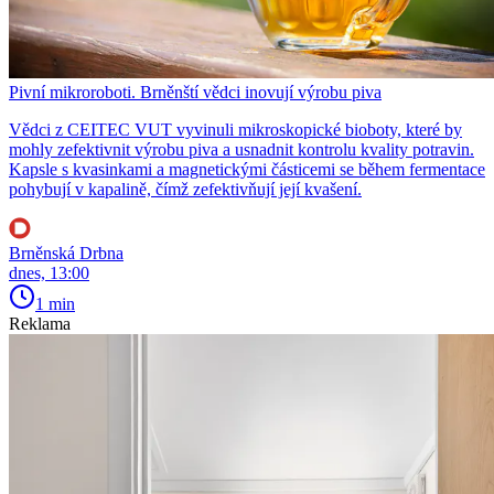
Pivní mikroroboti. Brněnští vědci inovují výrobu piva
Vědci z CEITEC VUT vyvinuli mikroskopické bioboty, které by
mohly zefektivnit výrobu piva a usnadnit kontrolu kvality potravin.
Kapsle s kvasinkami a magnetickými částicemi se během fermentace
pohybují v kapalině, čímž zefektivňují její kvašení.
Brněnská Drbna
dnes, 13:00
1 min
Reklama