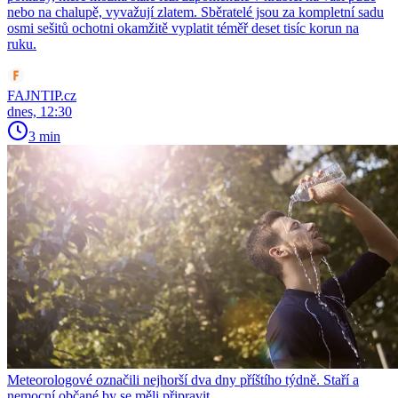
nebo na chalupě, vyvažují zlatem. Sběratelé jsou za kompletní sadu
osmi sešitů ochotni okamžitě vyplatit téměř deset tisíc korun na
ruku.
FAJNTIP.cz
dnes, 12:30
3 min
Meteorologové označili nejhorší dva dny příštího týdně. Staří a
nemocní občané by se měli připravit