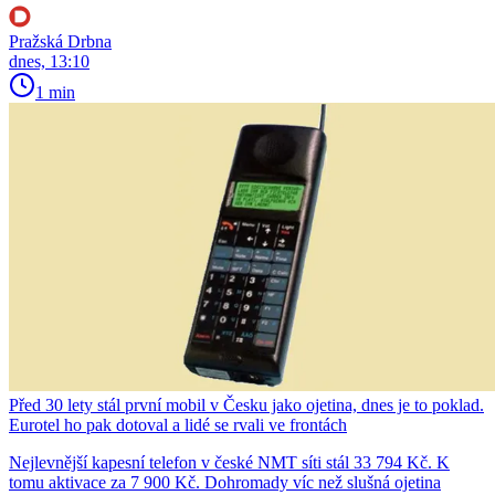
Pražská Drbna
dnes, 13:10
1 min
Před 30 lety stál první mobil v Česku jako ojetina, dnes je to poklad.
Eurotel ho pak dotoval a lidé se rvali ve frontách
Nejlevnější kapesní telefon v české NMT síti stál 33 794 Kč. K
tomu aktivace za 7 900 Kč. Dohromady víc než slušná ojetina