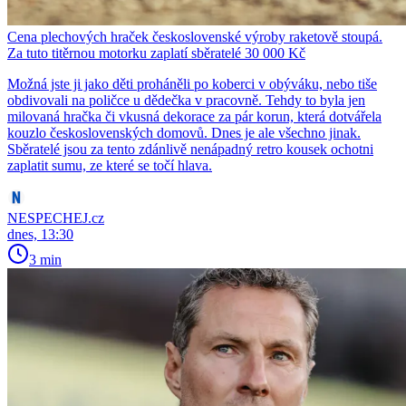
Cena plechových hraček československé výroby raketově stoupá.
Za tuto titěrnou motorku zaplatí sběratelé 30 000 Kč
Možná jste ji jako děti proháněli po koberci v obýváku, nebo tiše
obdivovali na poličce u dědečka v pracovně. Tehdy to byla jen
milovaná hračka či vkusná dekorace za pár korun, která dotvářela
kouzlo československých domovů. Dnes je ale všechno jinak.
Sběratelé jsou za tento zdánlivě nenápadný retro kousek ochotni
zaplatit sumu, ze které se točí hlava.
NESPECHEJ.cz
dnes, 13:30
3 min