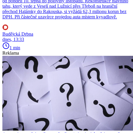
od pondělí 10. srpna do poloviny listopadu. Rekonstrukce hlavního
tahu, který vede z Veselí nad Lužnicí přes Třeboň na hraniční
přechod Halámky do Rakouska, si vyžádá 62,3 milionu korun bez
DPH. Při částečné uzavírce projedou auta místem kyvadlově.
Budějcká Drbna
dnes, 13:33
1 min
Reklama