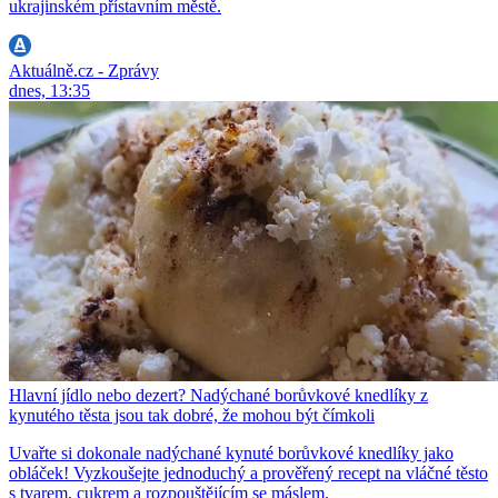
ukrajinském přístavním městě.
Aktuálně.cz - Zprávy
dnes, 13:35
Hlavní jídlo nebo dezert? Nadýchané borůvkové knedlíky z
kynutého těsta jsou tak dobré, že mohou být čímkoli
Uvařte si dokonale nadýchané kynuté borůvkové knedlíky jako
obláček! Vyzkoušejte jednoduchý a prověřený recept na vláčné těsto
s tvarem, cukrem a rozpouštějícím se máslem.