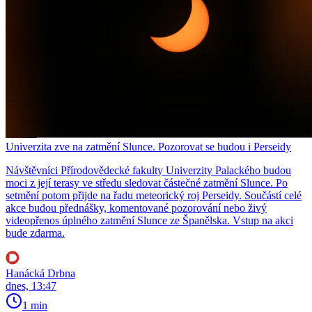
Univerzita zve na zatmění Slunce. Pozorovat se budou i Perseidy
Návštěvníci Přírodovědecké fakulty Univerzity Palackého budou
moci z její terasy ve středu sledovat částečné zatmění Slunce. Po
setmění potom přijde na řadu meteorický roj Perseidy. Součástí celé
akce budou přednášky, komentované pozorování nebo živý
videopřenos úplného zatmění Slunce ze Španělska. Vstup na akci
bude zdarma.
Hanácká Drbna
dnes, 13:47
1 min