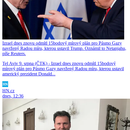
Izrael dnes znovu odmítl 15bodový mírový plán pro Pásmo Gazy
navržený Radou míru, kterou ustavil Trump. Oznámil to Netanjahu,
píše Reuters.
Tel Aviv 9. srpna (ČTK) - Izrael dnes znovu odmítl 15bodový
mírový plán pro Pásmo Gazy navržený Radou míru, kterou ustavil
americký prezident Donald...
HN.cz
dnes, 12:36