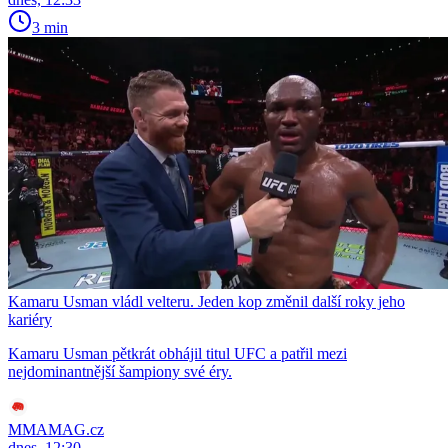
3 min
Kamaru Usman vládl velteru. Jeden kop změnil další roky jeho
kariéry
Kamaru Usman pětkrát obhájil titul UFC a patřil mezi
nejdominantnější šampiony své éry.
MMAMAG.cz
dnes, 12:30