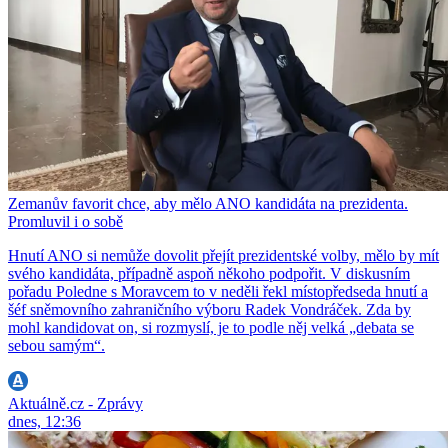
Zemanův favorit chce, aby mělo ANO kandidáta na prezidenta.
Promluvil i o sobě
Hnutí ANO si nemůže dovolit přejít prezidentské volby, mělo by mít
svého kandidáta, případně aspoň někoho podpořit. V diskusním
pořadu Poledne s Moravcem to v neděli řekl místopředseda hnutí a
šéf sněmovního zahraničního výboru Radek Vondráček. Zda by
mohl kandidovat on, si rozmyslí, je to podle něj velká „debata se
sebou samým“.
Aktuálně.cz - Zprávy
dnes, 12:36