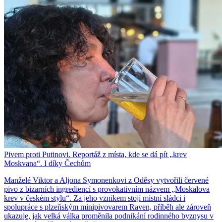
Pivem proti Putinovi. Reportáž z místa, kde se dá pít „krev
Moskvana“. I díky Čechům
Manželé Viktor a Aljona Symonenkovi z Oděsy vytvořili červené
pivo z bizarních ingrediencí s provokativním názvem „Moskalova
krev v českém stylu“. Za jeho vznikem stojí místní sládci i
spolupráce s plzeňským minipivovarem Raven, příběh ale zároveň
ukazuje, jak velká válka proměnila podnikání rodinného byznysu v