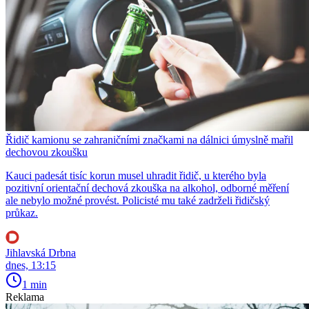
Řidič kamionu se zahraničními značkami na dálnici úmyslně mařil
dechovou zkoušku
Kauci padesát tisíc korun musel uhradit řidič, u kterého byla
pozitivní orientační dechová zkouška na alkohol, odborné měření
ale nebylo možné provést. Policisté mu také zadrželi řidičský
průkaz.
Jihlavská Drbna
dnes, 13:15
1 min
Reklama