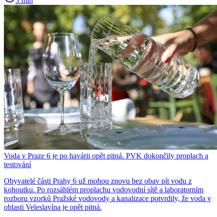
3 min
Voda v Praze 6 je po havárii opět pitná. PVK dokončily proplach a
testování
Obyvatelé části Prahy 6 už mohou znovu bez obav pít vodu z
kohoutku. Po rozsáhlém proplachu vodovodní sítě a laboratorním
rozboru vzorků Pražské vodovody a kanalizace potvrdily, že voda v
oblasti Veleslavína je opět pitná.