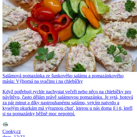
Salámová pomazánka ze šunkového salámu a pomazánkového
másla: Výborná na svačinu i na chlebíčky
Když potřebuji rychle nachystat večeři nebo něco na chlebíčky pro
návštěvu, často dělám právě salámovou pomazánku. Je sytá, hotová
za pár minut a díky nastrouhanému salámu, vejcím natvrdo a
kyselým okurkám má výraznou chuť, kterou u nás doma jí i ti, kteří
si na pomazánky běžně moc nepotrpí.
Cooky.cz
dnes, 12:33