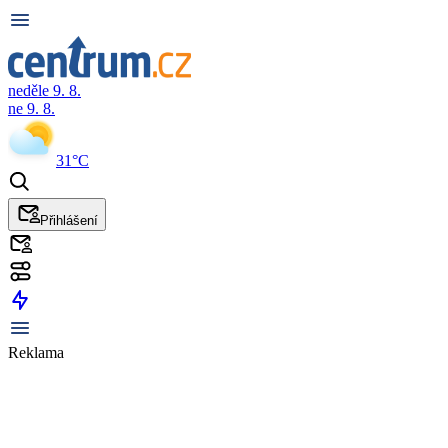
neděle 9. 8.
ne 9. 8.
31°C
Přihlášení
Reklama