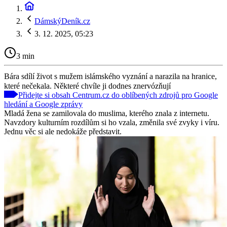
DámskýDeník.cz
3. 12. 2025, 05:23
3 min
Bára sdílí život s mužem islámského vyznání a narazila na hranice,
které nečekala. Některé chvíle ji dodnes znervózňují
Přidejte si obsah Centrum.cz do oblíbených zdrojů pro Google
hledání a Google zprávy
Mladá žena se zamilovala do muslima, kterého znala z internetu.
Navzdory kulturním rozdílům si ho vzala, změnila své zvyky i víru.
Jednu věc si ale nedokáže představit.