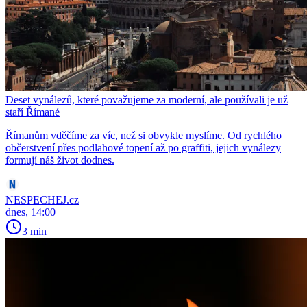
Deset vynálezů, které považujeme za moderní, ale používali je už
staří Římané
Římanům vděčíme za víc, než si obvykle myslíme. Od rychlého
občerstvení přes podlahové topení až po graffiti, jejich vynálezy
formují náš život dodnes.
NESPECHEJ.cz
dnes, 14:00
3 min