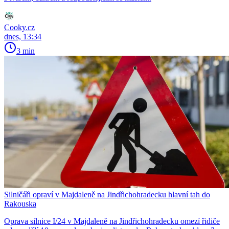
Cooky.cz
dnes, 13:34
3 min
Silničáři opraví v Majdaleně na Jindřichohradecku hlavní tah do
Rakouska
Oprava silnice I/24 v Majdaleně na Jindřichohradecku omezí řidiče