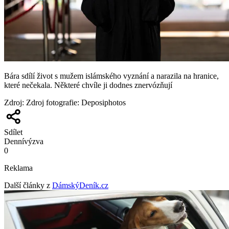
Bára sdílí život s mužem islámského vyznání a narazila na hranice,
které nečekala. Některé chvíle ji dodnes znervózňují
Zdroj
:
Zdroj fotografie: Deposiphotos
Sdílet
Denní
výzva
0
Reklama
Další články z
DámskýDeník.cz