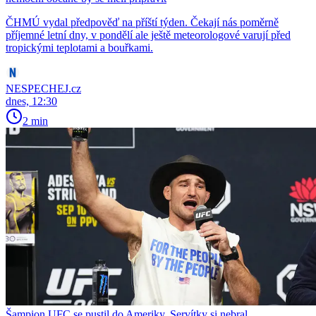
ČHMÚ vydal předpověď na příští týden. Čekají nás poměrně
příjemné letní dny, v pondělí ale ještě meteorologové varují před
tropickými teplotami a bouřkami.
NESPECHEJ.cz
dnes, 12:30
2 min
Šampion UFC se pustil do Ameriky. Servítky si nebral