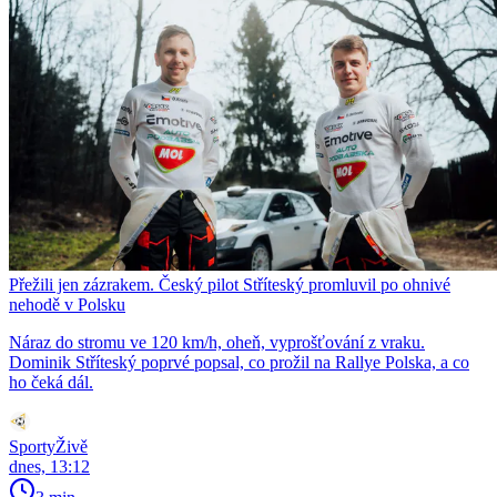
Přežili jen zázrakem. Český pilot Stříteský promluvil po ohnivé
nehodě v Polsku
Náraz do stromu ve 120 km/h, oheň, vyprošťování z vraku.
Dominik Stříteský poprvé popsal, co prožil na Rallye Polska, a co
ho čeká dál.
SportyŽivě
dnes, 13:12