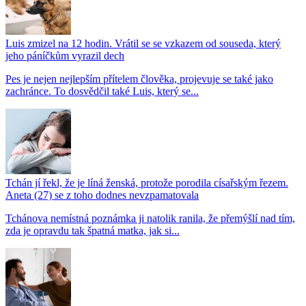
Luis zmizel na 12 hodin. Vrátil se se vzkazem od souseda, který
jeho páníčkům vyrazil dech
Pes je nejen nejlepším přítelem člověka, projevuje se také jako
zachránce. To dosvědčil také Luis, který se...
Tchán jí řekl, že je líná ženská, protože porodila císařským řezem.
Aneta (27) se z toho dodnes nevzpamatovala
Tchánova nemístná poznámka ji natolik ranila, že přemýšlí nad tím,
zda je opravdu tak špatná matka, jak si...