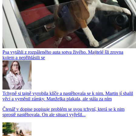
Psa vytáhli z rozpáleného auta sotva živého. Majitelé šli zrovna
kolem a nepřihlásili se
Tchyně si tajně vyrobila klíče a nastěhovala se k nim. Martin jí sbalil
věci a vyměnil zámky. Manželka plakala, ale stála za ním
Čtenář v dopise popisuje problém se svou tchyní, která se k nim
sprostě nastěhovala. On ale situaci vyřešil...