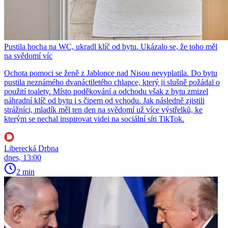
Pustila hocha na WC, ukradl klíč od bytu. Ukázalo se, že toho měl
na svědomí víc
Ochota pomoci se ženě z Jablonce nad Nisou nevyplatila. Do bytu
pustila neznámého dvanáctiletého chlapce, který ji slušně požádal o
použití toalety. Místo poděkování a odchodu však z bytu zmizel
náhradní klíč od bytu i s čipem od vchodu. Jak následně zjistili
strážníci, mladík měl ten den na svědomí už více výstřelků, ke
kterým se nechal inspirovat videi na sociální síti TikTok.
Liberecká Drbna
dnes, 13:00
2 min