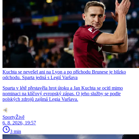
Kuchta se nevešel ani na Lyon a po příchodu Brunese je blízko
odchodu. Sparta jedná s Legií Varšava
Sparta v létě přestavěla hrot útoku a Jan Kuchta se ocitl mimo
nominaci na klíčový evropský zápas. O jeho služby se podle
polských zdrojů zajímá Legia Varšava.
SportyŽivě
6. 8. 2026, 19:57
3 min