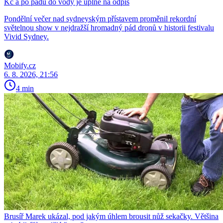
Kč a po pádu do vody je úplně na odpis
Pondělní večer nad sydneyským přístavem proměnil rekordní
světelnou show v nejdražší hromadný pád dronů v historii festivalu
Vivid Sydney.
Mobify.cz
6. 8. 2026, 21:56
4 min
Brusíř Marek ukázal, pod jakým úhlem brousit nůž sekačky. Většina