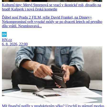
Kulturní tipy: Meryl Streepová se vrací v ikonické roli, divadlo na
hradě Kašperk i nová česká komedie
Ďábel nosí Pradu 2 FILM, režie David Frankel, na Disney+
Nekompromisní svět vysoké módy se po dvaceti letech od prvního
dílu vrátil. Nesmlouvavá...
HN.cz
6. 8. 2026, 22:00
Mít finanční potíže v produktivním věku? Urychlí to stárnutí mozku,