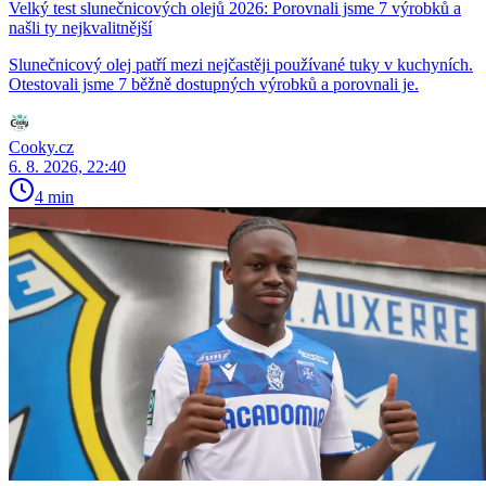
Velký test slunečnicových olejů 2026: Porovnali jsme 7 výrobků a
našli ty nejkvalitnější
Slunečnicový olej patří mezi nejčastěji používané tuky v kuchyních.
Otestovali jsme 7 běžně dostupných výrobků a porovnali je.
Cooky.cz
6. 8. 2026, 22:40
4 min