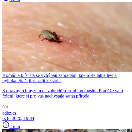
Komáři a klíšťata se vyhýbají zahradám, kde roste tahle levná
bylinka. Stačí ji zasadit ke stolu
S otravným hmyzem na zahradě se smířit nemusíte. Pomůže vám
řešení, které si pro vás nachystala sama příroda.
adbz.cz
6. 8. 2026, 19:34
2 min