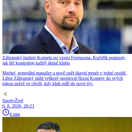
Zábranský buduje Kometu po vzoru Fergusona. Kučeřík popisuje,
jak šéf kontroluje každý detail klubu
Majitel, generální manažer a nově opět hlavní trenér v jedné osobě.
Libor Zábranský stáhl veškeré sportovní řízení Komety do svých
rukou právě ve chvíli, kdy klub míří do nové éry.
SportyŽivě
6. 8. 2026, 20:23
4 min