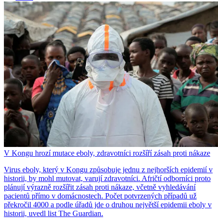
V Kongu hrozí mutace eboly, zdravotníci rozšíří zásah proti nákaze
Virus eboly, který v Kongu způsobuje jednu z nejhorších epidemií v
historii, by mohl mutovat, varují zdravotníci. Afričtí odborníci proto
plánují výrazně rozšířit zásah proti nákaze, včetně vyhledávání
pacientů přímo v domácnostech. Počet potvrzených případů už
překročil 4000 a podle úřadů jde o druhou největší epidemii eboly v
historii, uvedl list The Guardian.