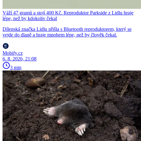
Váží 47 gramů a stojí 400 Kč. Reproduktor Parkside z Lidlu hraje
lépe, než by kdokoliv čekal
Dílenská značka Lidlu přišla s Bluetooth reproduktorem, který se
vejde do dlaně a hraje mnohem lépe, než by člověk čekal.
Mobify.cz
6. 8. 2026, 21:08
3 min