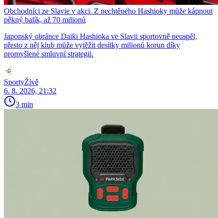
Obchodníci ze Slavie v akci. Z nechtěného Hashioky může kápnout
pěkný balík, až 70 milionů
Japonský obránce Daiki Hashioka ve Slavii sportovně neuspěl,
přesto z něj klub může vytěžit desítky milionů korun díky
promyšlené smluvní strategii.
SportyŽivě
6. 8. 2026, 21:32
3 min