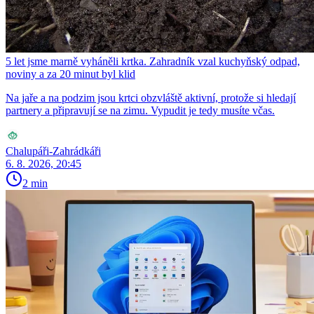
5 let jsme marně vyháněli krtka. Zahradník vzal kuchyňský odpad,
noviny a za 20 minut byl klid
Na jaře a na podzim jsou krtci obzvláště aktivní, protože si hledají
partnery a připravují se na zimu. Vypudit je tedy musíte včas.
Chalupáři-Zahrádkáři
6. 8. 2026, 20:45
2 min