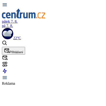
pátek 7. 8.
pá 7. 8.
22°C
Přihlášení
Reklama