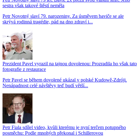
sestra však takové štěstí neměla
Petr Novotný slaví 79. narozeniny. Za úsměvem baviče se ale
skrývá rodinná tragédie, pád na dno zdraví i...
Prezident Pavel vyrazil na tajnou dovolenou: Prozradila ho však tato
fotografie z restaurace
Petr Pavel se během dovolené ukázal v polské Kudowě-Zdróji.
Nenápadnost celé návštěvy teď budí větší...
Petr Fiala sdílel video, kvůli kterému je nyní terčem potupného
posměchu: Podle mnohých překonal i Schillerovou