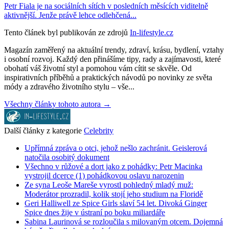
Petr Fiala je na sociálních sítích v posledních měsících viditelně
aktivnější. Jenže právě lehce odlehčená...
Tento článek byl publikován ze zdrojů
In-lifestyle.cz
Magazín zaměřený na aktuální trendy, zdraví, krásu, bydlení, vztahy
i osobní rozvoj. Každý den přinášíme tipy, rady a zajímavosti, které
obohatí váš životní styl a pomohou vám cítit se skvěle. Od
inspirativních příběhů a praktických návodů po novinky ze světa
módy a zdravého životního stylu – vše...
Všechny články tohoto autora →
Další články z kategorie
Celebrity
Upřímná zpráva o otci, jehož nešlo zachránit. Geislerová
natočila osobitý dokument
Všechno v růžové a dort jako z pohádky: Petr Macinka
vystrojil dcerce (1) pohádkovou oslavu narozenin
Ze syna Leoše Mareše vyrostl pohledný mladý muž:
Moderátor prozradil, kolik stojí jeho studium na Floridě
Geri Halliwell ze Spice Girls slaví 54 let. Divoká Ginger
Spice dnes žije v ústraní po boku miliardáře
Sabina Laurinová se rozloučila s milovaným otcem. Dojemná