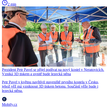
2 min
Prezident Petr Pavel se přijel podívat na nový kostel v Neratovicích.
Vzniká 3D tiskem a uvnitř bude lezecká stěna
Petr Pavel v květnu navštívil staveniště prvního kostela v Česku,
jehož věž má vzniknout 3D tiskem betonu. Součástí věže bude i
lezecká stěna.
Mobify.cz