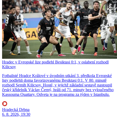
Hradec v Evropské lize podlehl Besiktasi 0:1, v oslabení rozhodl
Kilicsoy
Fotbalisté Hradce Králové v úvodním utkání 3. předkola Evropské
ligy podlehli doma favorizovanému Besiktasi 0:1. V 80. minutě
rozhodl Semih Kilicsoy. Hosté, v jejichž základní sestavě nastoupil
český křídelník Václav Černý, hráli od 71. minuty bez vyloučeného
Kassouma Ouattary. Odveta je na programu za týden v Istanbulu.
Hradecká Drbna
6. 8. 2026, 19:30