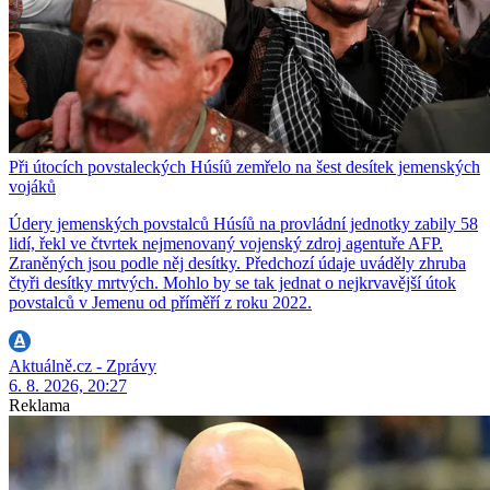
Při útocích povstaleckých Húsíů zemřelo na šest desítek jemenských
vojáků
Údery jemenských povstalců Húsíů na provládní jednotky zabily 58
lidí, řekl ve čtvrtek nejmenovaný vojenský zdroj agentuře AFP.
Zraněných jsou podle něj desítky. Předchozí údaje uváděly zhruba
čtyři desítky mrtvých. Mohlo by se tak jednat o nejkrvavější útok
povstalců v Jemenu od příměří z roku 2022.
Aktuálně.cz - Zprávy
6. 8. 2026, 20:27
Reklama