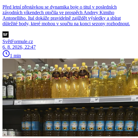
Před letní přestávkou se dynamika boje o titul v posledních
závodních víkendech otočila ve prospěch Andrey Kimiho
Antonelliho. Ital dokáže pravidelně zajíždět výsledky a sbírat
důležité body, které mohou v součtu na konci sezony rozhodnout.
SvětFormule.cz
6. 8. 2026, 22:47
1 min