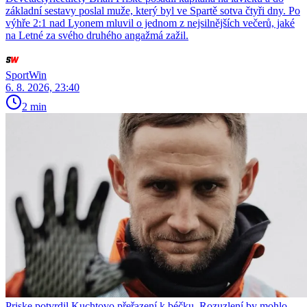
základní sestavy poslal muže, který byl ve Spartě sotva čtyři dny. Po
výhře 2:1 nad Lyonem mluvil o jednom z nejsilnějších večerů, jaké
na Letné za svého druhého angažmá zažil.
SportWin
6. 8. 2026, 23:40
2 min
Priske potvrdil Kuchtovo přeřazení k béčku. Rozuzlení by mohlo