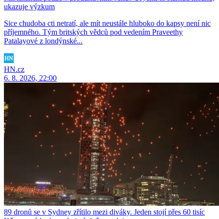
ukazuje výzkum
Sice chudoba cti netratí, ale mít neustále hluboko do kapsy není nic
příjemného. Tým britských vědců pod vedením Praveethy
Patalayové z londýnské...
HN.cz
6. 8. 2026, 22:00
89 dronů se v Sydney zřítilo mezi diváky. Jeden stojí přes 60 tisíc