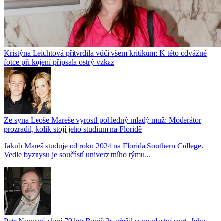
Kristýna Leichtová přitvrdila vůči všem kritikům: K této odvážné
fotce při kojení připsala ostrý vzkaz
Ze syna Leoše Mareše vyrostl pohledný mladý muž: Moderátor
prozradil, kolik stojí jeho studium na Floridě
Jakub Mareš studuje od roku 2024 na Florida Southern College.
Vedle byznysu je součástí univerzitního týmu...
Petr Novotný slaví 79 let: Bavič 2x přežil svou vlastní smrt. Jeho