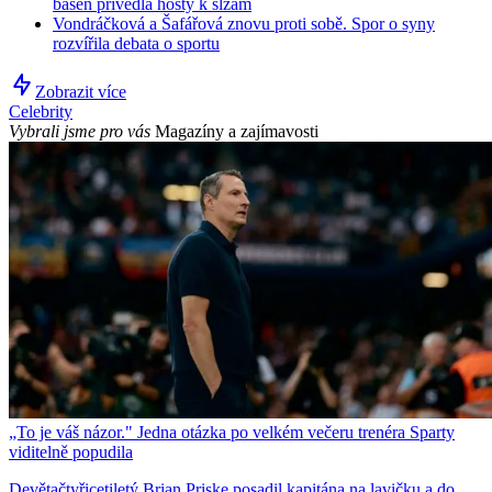
báseň přivedla hosty k slzám
Vondráčková a Šafářová znovu proti sobě. Spor o syny
rozvířila debata o sportu
Zobrazit více
Celebrity
Vybrali jsme pro vás
Magazíny a zajímavosti
„To je váš názor." Jedna otázka po velkém večeru trenéra Sparty
viditelně popudila
Devětačtyřicetiletý Brian Priske posadil kapitána na lavičku a do