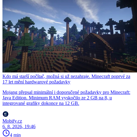
Kdo má starší počítač, možná si už nezahraje. Minecraft poprvé za
17 let mění hardwarové požadavky
Mojang přepsal minimální i doporučené požadavky pro Minecraft:
Java Edition. Minimum RAM vyskočilo ze 2 GB na 8, u
integrované grafiky dokonce na 12 GB.
Mobify.cz
6. 8. 2026, 19:46
4 min