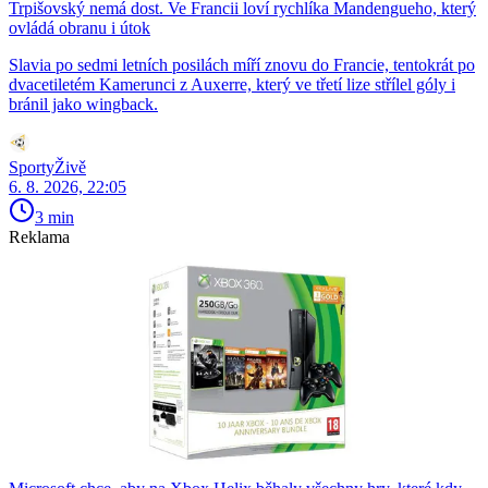
Trpišovský nemá dost. Ve Francii loví rychlíka Mandengueho, který
ovládá obranu i útok
Slavia po sedmi letních posilách míří znovu do Francie, tentokrát po
dvacetiletém Kamerunci z Auxerre, který ve třetí lize střílel góly i
bránil jako wingback.
SportyŽivě
6. 8. 2026, 22:05
3 min
Reklama