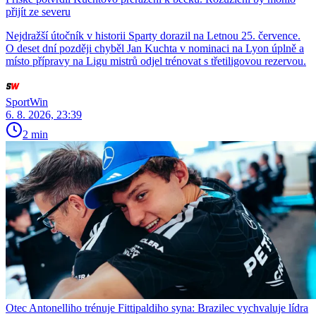
přijít ze severu
Nejdražší útočník v historii Sparty dorazil na Letnou 25. července.
O deset dní později chyběl Jan Kuchta v nominaci na Lyon úplně a
místo přípravy na Ligu mistrů odjel trénovat s třetiligovou rezervou.
SportWin
6. 8. 2026, 23:39
2 min
Otec Antonelliho trénuje Fittipaldiho syna: Brazilec vychvaluje lídra