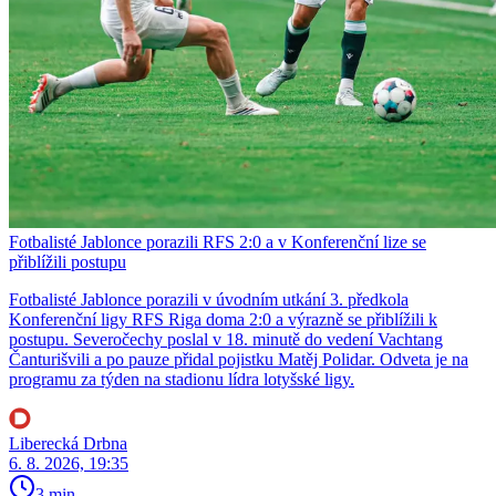
Fotbalisté Jablonce porazili RFS 2:0 a v Konferenční lize se
přiblížili postupu
Fotbalisté Jablonce porazili v úvodním utkání 3. předkola
Konferenční ligy RFS Riga doma 2:0 a výrazně se přiblížili k
postupu. Severočechy poslal v 18. minutě do vedení Vachtang
Čanturišvili a po pauze přidal pojistku Matěj Polidar. Odveta je na
programu za týden na stadionu lídra lotyšské ligy.
Liberecká Drbna
6. 8. 2026, 19:35
3 min