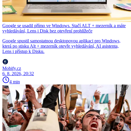
Google se usadil přímo ve Windows. Stačí ALT + mezerník a máte
vyhledávání, Lens i Disk bez otevření prohlížeče
Google spustil samostatnou desktopovou aplikaci pro Windows,
která po stisku Alt + mezerník otevře vyhledávání, AI asistenta,
Lens i přístup k Disku.
Mobify.cz
6. 8. 2026, 20:32
4 min