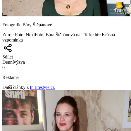
Fotografie Báry Štěpánové
Zdroj
:
Foto: NextFoto, Bára Štěpánová na TK ke hře Krásná
vzpomínka
Sdílet
Denní
výzva
0
Reklama
Další články z
In-lifestyle.cz