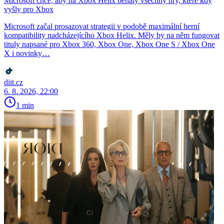
Microsoft chce, aby na Xbox Helix běhaly všechny hry, které kdy
vyšly pro Xbox
Microsoft začal prosazovat strategii v podobě maximální herní
kompatibility nadcházejícího Xbox Helix. Měly by na něm fungovat
tituly napsané pro Xbox 360, Xbox One, Xbox One S / Xbox One
X i novinky…
diit.cz
6. 8. 2026, 22:00
1 min