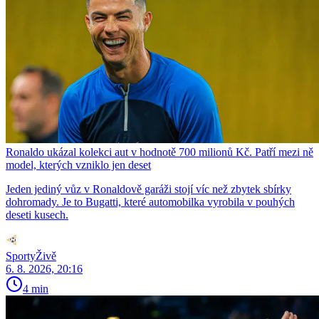
Ronaldo ukázal kolekci aut v hodnotě 700 milionů Kč. Patří mezi ně
model, kterých vzniklo jen deset
Jeden jediný vůz v Ronaldově garáži stojí víc než zbytek sbírky
dohromady. Je to Bugatti, které automobilka vyrobila v pouhých
deseti kusech.
SportyŽivě
6. 8. 2026, 20:16
4 min