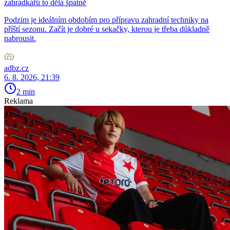
zahrádkářů to dělá špatně
Podzim je ideálním obdobím pro přípravu zahradní techniky na
příští sezonu. Začít je dobré u sekačky, kterou je třeba důkladně
nabrousit.
adbz.cz
6. 8. 2026, 21:39
2 min
Reklama