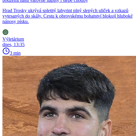
podzemí našli varovné nápisy i slepé chodby
Hrad Trosky ukrývá spletitý labyrint plný slepých uliček a vzkazů
vytesaných do skály. Cestu k obrovskému bohatství blokují hluboké
nánosy písku.
Výletárium
dnes, 13:35
3 min