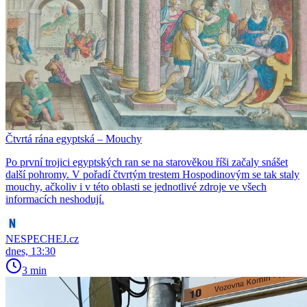
Čtvrtá rána egyptská – Mouchy
Po první trojici egyptských ran se na starověkou říši začaly snášet
další pohromy. V pořadí čtvrtým trestem Hospodinovým se tak staly
mouchy, ačkoliv i v této oblasti se jednotlivé zdroje ve všech
informacích neshodují.
NESPECHEJ.cz
dnes, 13:30
3 min