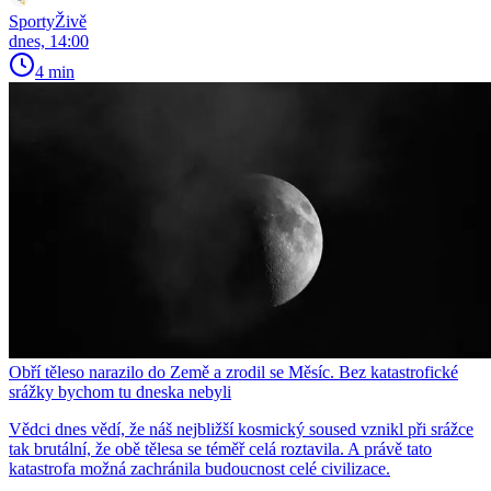
SportyŽivě
dnes, 14:00
4 min
Obří těleso narazilo do Země a zrodil se Měsíc. Bez katastrofické
srážky bychom tu dneska nebyli
Vědci dnes vědí, že náš nejbližší kosmický soused vznikl při srážce
tak brutální, že obě tělesa se téměř celá roztavila. A právě tato
katastrofa možná zachránila budoucnost celé civilizace.