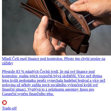
Mladí Češi mají finance pod kontrolou. Přesto jim chybí peníze na
zážitky
Přestože 83 % mladých Čechů tvrdí, že má své finance pod
kontrolou, realita jejich rozpočtů bývá složitější. Více než třetina
letos kvůli nedostatku peněz vynechala hudební festival a více než
polovina už někdy zažila pocit sociálního vyloučení kvůli své
finanční situaci. Vyplývá to z průzkumu agentury Ipsos pro
Garanční systém finančního trhu.
Trade-off