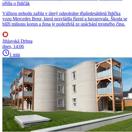
přišla o řidičák
Vážnou nehodu zažila v úterý odpoledne třiašedesátiletá řidička
vozu Mercedes Benz, která nezvládla řízení a havarovala. Škoda se
blíží milionu korun a žena je podezřelá ze spáchání trestného činu.
Jihlavská Drbna
dnes, 14:06
1 min