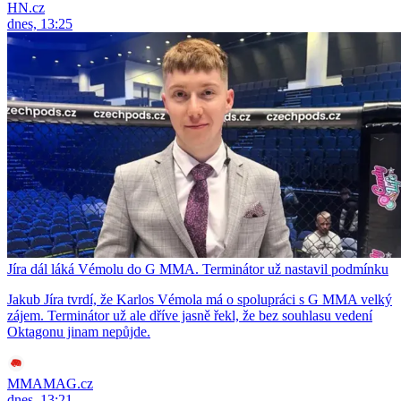
HN.cz
dnes, 13:25
Jíra dál láká Vémolu do G MMA. Terminátor už nastavil podmínku
Jakub Jíra tvrdí, že Karlos Vémola má o spolupráci s G MMA velký
zájem. Terminátor už ale dříve jasně řekl, že bez souhlasu vedení
Oktagonu jinam nepůjde.
MMAMAG.cz
dnes, 13:21