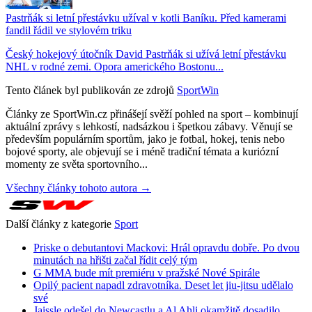
Pastrňák si letní přestávku užíval v kotli Baníku. Před kamerami
fandil řádil ve stylovém triku
Český hokejový útočník David Pastrňák si užívá letní přestávku
NHL v rodné zemi. Opora amerického Bostonu...
Tento článek byl publikován ze zdrojů
SportWin
Články ze SportWin.cz přinášejí svěží pohled na sport – kombinují
aktuální zprávy s lehkostí, nadsázkou i špetkou zábavy. Věnují se
především populárním sportům, jako je fotbal, hokej, tenis nebo
bojové sporty, ale objevují se i méně tradiční témata a kuriózní
momenty ze světa sportovního...
Všechny články tohoto autora →
Další články z kategorie
Sport
Priske o debutantovi Mackovi: Hrál opravdu dobře. Po dvou
minutách na hřišti začal řídit celý tým
G MMA bude mít premiéru v pražské Nové Spirále
Opilý pacient napadl zdravotníka. Deset let jiu-jitsu udělalo
své
Jaissle odešel do Newcastlu a Al Ahli okamžitě dosadilo