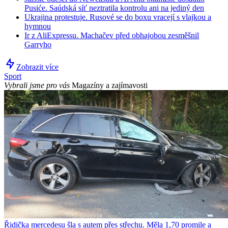
Pusiće. Saúdská síť neztratila kontrolu ani na jediný den
Ukrajina protestuje. Rusové se do boxu vracejí s vlajkou a
hymnou
Ir z AliExpressu. Machačev před obhajobou zesměšnil
Garryho
Zobrazit více
Sport
Vybrali jsme pro vás
Magazíny a zajímavosti
Řidička mercedesu šla s autem přes střechu. Měla 1,70 promile a