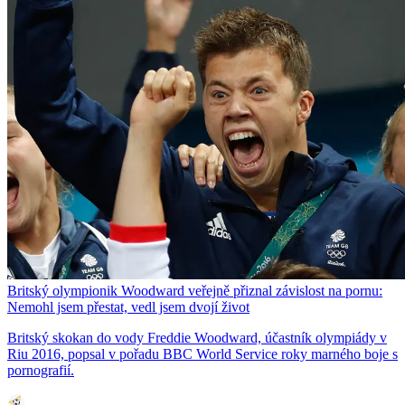
Britský olympionik Woodward veřejně přiznal závislost na pornu:
Nemohl jsem přestat, vedl jsem dvojí život
Britský skokan do vody Freddie Woodward, účastník olympiády v
Riu 2016, popsal v pořadu BBC World Service roky marného boje s
pornografií.