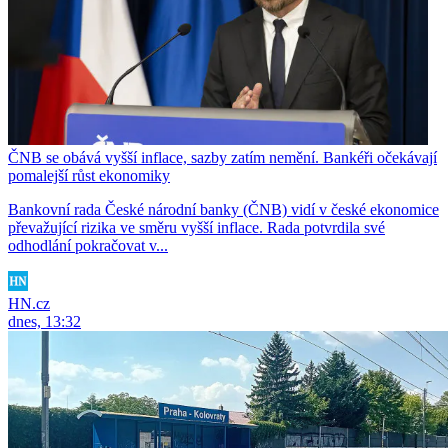
ČNB se obává vyšší inflace, sazby zatím nemění. Bankéři očekávají
pomalejší růst ekonomiky
Bankovní rada České národní banky (ČNB) vidí v české ekonomice
převažující rizika ve směru vyšší inflace. Rada potvrdila své
odhodlání pokračovat v...
HN.cz
dnes, 13:32