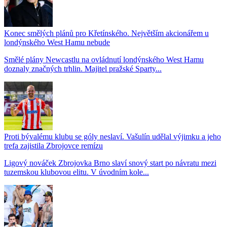
Konec smělých plánů pro Křetínského. Největším akcionářem u
londýnského West Hamu nebude
Smělé plány Newcastlu na ovládnutí londýnského West Hamu
doznaly značných trhlin. Majitel pražské Sparty...
Proti bývalému klubu se góly neslaví. Vašulín udělal výjimku a jeho
trefa zajistila Zbrojovce remízu
Ligový nováček Zbrojovka Brno slaví snový start po návratu mezi
tuzemskou klubovou elitu. V úvodním kole...