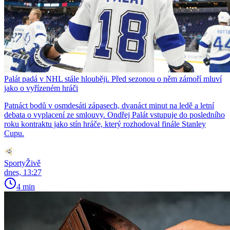
Palát padá v NHL stále hlouběji. Před sezonou o něm zámoří mluví
jako o vyřízeném hráči
Patnáct bodů v osmdesáti zápasech, dvanáct minut na ledě a letní
debata o vyplacení ze smlouvy. Ondřej Palát vstupuje do posledního
roku kontraktu jako stín hráče, který rozhodoval finále Stanley
Cupu.
SportyŽivě
dnes, 13:27
4 min