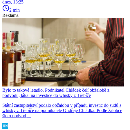
dnes, 13:25
2 min
Reklama
Bylo to takové letadlo. Podnikatel Chládek čelí obžalobě z
podvodu, lákal na investice do whisky z Třebíče
Státní zastupitelství podalo obžalobu v případu investic do sudů s
whisky z Třebíče na podnikatele Ondřeje Chládka. Podle žalobce
šlo o podvod,...