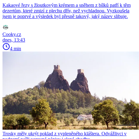
Kakaové řezy s žloutkovým krémem a sněhem z bílků patří k těm
dezertům, které zmizí z plechu dřív, než vychladnou. Vyzkoušela
jsem je poprvé a výsledek byl přesně takový, jaký název slibuje.
Cooky.cz
dnes, 13:43
4 min
Trosky měly ukrýt poklad z vypleněného kláštera. Odvážlivci v