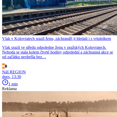
Vlak v Kolovratech srazil ženu, záchranáři ji hledali i s vrtulníkem
Vlak srazil ve středu odpoledne ženu v pražských Kolovratech.
Nehoda se stala kolem čtvrté hodiny odpolední a záchranná akce se
od začátku neobešla bez…
Náš REGION
dnes, 13:30
1 min
Reklama