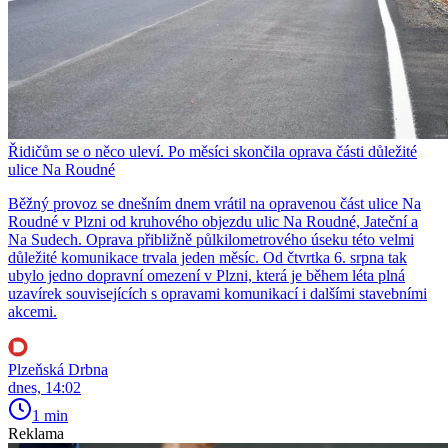
Řidičům se o něco uleví. Po měsíci skončila oprava části důležité
ulice Na Roudné
Běžný provoz se dnešním dnem vrátil na opravenou část ulice Na
Roudné v Plzni od kruhového objezdu ulic Na Roudné, Jateční a
Na Sudech. Oprava přibližně půlkilometrového úseku této velmi
důležité komunikace trvala jeden měsíc. Od čtvrtka 6. srpna tak
ubylo jedno dopravní omezení v Plzni, která je během léta plná
uzavírek souvisejících s opravami komunikací i dalšími stavebními
akcemi.
Plzeňská Drbna
dnes, 14:02
1 min
Reklama