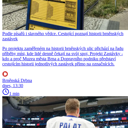
Podle písařů i slavného vědce. Cestující poznají historii brněnských
zastávek
Po projektu zaměřeném na historii brněnských ulic přichází na řadu
příběhy míst, kde lidé denně čekají na svůj spoj. Projekt Zastávky -
kdo a proč Muzea města Brna a Dopravního podniku představí
cestujícím historii jednotlivých zastávek přímo na označnících.
Brněnská Drbna
dnes, 13:30
1 min