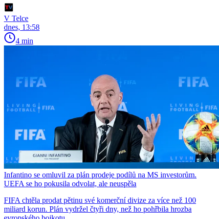
V Telce
dnes, 13:58
4 min
Infantino se omluvil za plán prodeje podílů na MS investorům.
UEFA se ho pokusila odvolat, ale neuspěla
FIFA chtěla prodat pětinu své komerční divize za více než 100
miliard korun. Plán vydržel čtyři dny, než ho pohřbila hrozba
evropského bojkotu.