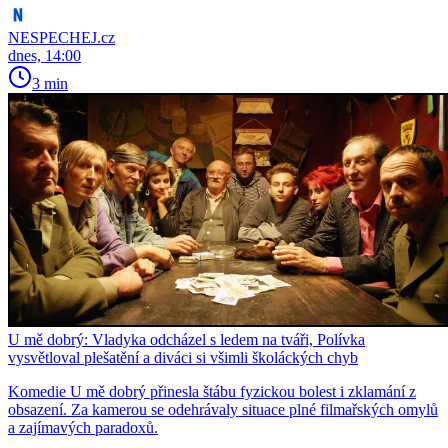
NESPECHEJ.cz
dnes, 14:00
3 min
U mě dobrý: Vladyka odcházel s ledem na tváři, Polívka
vysvětloval plešatění a diváci si všimli školáckých chyb
Komedie U mě dobrý přinesla štábu fyzickou bolest i zklamání z
obsazení. Za kamerou se odehrávaly situace plné filmařských omylů
a zajímavých paradoxů.