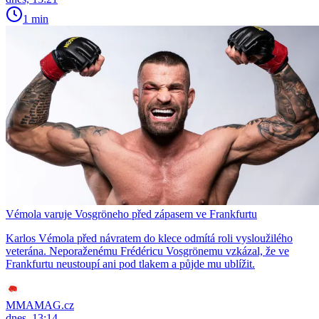
1 min
Vémola varuje Vosgröneho před zápasem ve Frankfurtu
Karlos Vémola před návratem do klece odmítá roli vysloužilého
veterána. Neporaženému Frédéricu Vosgrönemu vzkázal, že ve
Frankfurtu neustoupí ani pod tlakem a půjde mu ublížit.
MMAMAG.cz
dnes, 13:14