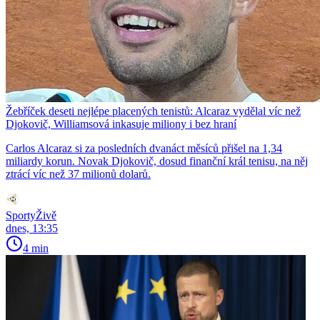
Žebříček deseti nejlépe placených tenistů: Alcaraz vydělal víc než
Djokovič, Williamsová inkasuje miliony i bez hraní
Carlos Alcaraz si za posledních dvanáct měsíců přišel na 1,34
miliardy korun. Novak Djokovič, dosud finanční král tenisu, na něj
ztrácí víc než 37 milionů dolarů.
SportyŽivě
dnes, 13:35
4 min