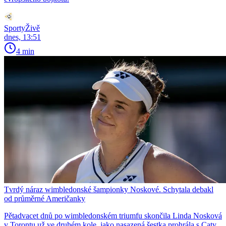
SportyŽivě
dnes, 13:51
4 min
Tvrdý náraz wimbledonské šampionky Noskové. Schytala debakl
od průměrné Američanky
Pětadvacet dnů po wimbledonském triumfu skončila Linda Nosková
v Torontu už ve druhém kole, jako nasazená šestka prohrála s Caty