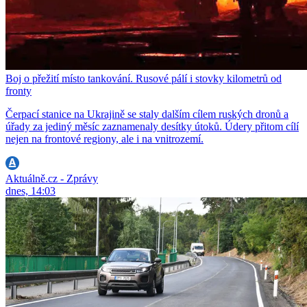
Boj o přežití místo tankování. Rusové pálí i stovky kilometrů od
fronty
Čerpací stanice na Ukrajině se staly dalším cílem ruských dronů a
úřady za jediný měsíc zaznamenaly desítky útoků. Údery přitom cílí
nejen na frontové regiony, ale i na vnitrozemí.
Aktuálně.cz - Zprávy
dnes, 14:03