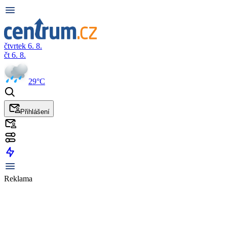
čtvrtek 6. 8.
čt 6. 8.
29°C
Přihlášení
Reklama