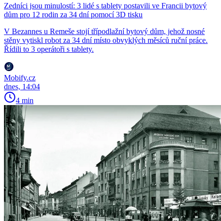
Zedníci jsou minulostí: 3 lidé s tablety postavili ve Francii bytový
dům pro 12 rodin za 34 dní pomocí 3D tisku
V Bezannes u Remeše stojí třípodlažní bytový dům, jehož nosné
stěny vytiskl robot za 34 dní místo obvyklých měsíců ruční práce.
Řídili to 3 operátoři s tablety.
Mobify.cz
dnes, 14:04
4 min