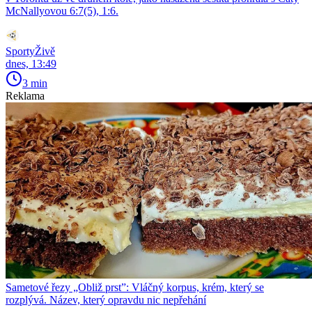
McNallyovou 6:7(5), 1:6.
SportyŽivě
dnes, 13:49
3 min
Reklama
Sametové řezy „Obliž prst”: Vláčný korpus, krém, který se
rozplývá. Název, který opravdu nic nepřehání