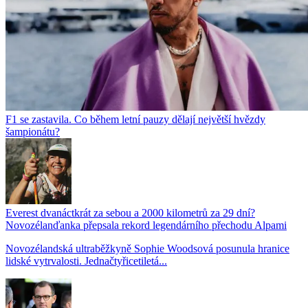
F1 se zastavila. Co během letní pauzy dělají největší hvězdy
šampionátu?
Everest dvanáctkrát za sebou a 2000 kilometrů za 29 dní?
Novozélanďanka přepsala rekord legendárního přechodu Alpami
Novozélandská ultraběžkyně Sophie Woodsová posunula hranice
lidské vytrvalosti. Jednačtyřicetiletá...