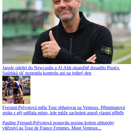
Jaissle odešel do Newcastlu a Al Ahli okamžitě dosadilo Pusiće.
Saúdská síť neztratila kontrolu ani na jediný den
Ferrand-Prévotová měla Tour obhajovat na Ventoux. Pětiminutová
ztráta z něj udělala místo, kde může zachránit aspoň vlastní příběh
Pauline Ferrand-Prévotová postavila sezonu kolem obhajoby
vítězství na Tour de France Femmes. Mont Ventoux...