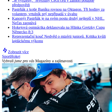
„Je vyřízený.“ Hvězdný Čech čelí v zámoří potupné
předpovědi
Pastrňák z kotle Baníku rovnou na Oktagon. Tři hodiny za
volantem, vrtulník prý nepřipadá v úvahu
Kanonýr Pastrňák je na svém postu druhý nejlepší v NHL.
Nečas zaostává
Hokejová osmnáctka deklasovala na Hlinka Gretzky Cupu
Německo 8:3
Reprezentační kouč Nedvěd o mizérii juniorů. Kritika kvůli
lajdáckému výkonu
Zobrazit více
Sport
Hokej
Vybrali jsme pro vás
Magazíny a zajímavosti