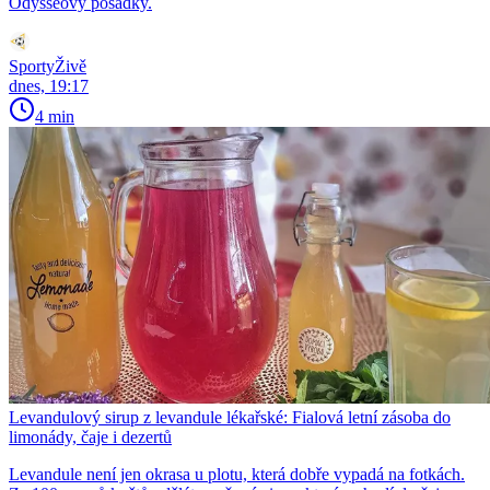
Odysseovy posádky.
SportyŽivě
dnes, 19:17
4 min
Levandulový sirup z levandule lékařské: Fialová letní zásoba do
limonády, čaje i dezertů
Levandule není jen okrasa u plotu, která dobře vypadá na fotkách.