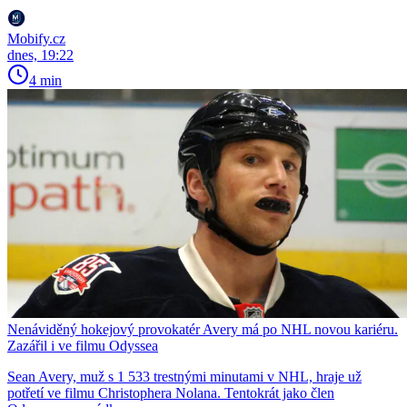
Mobify.cz
dnes, 19:22
4 min
Nenáviděný hokejový provokatér Avery má po NHL novou kariéru.
Zazářil i ve filmu Odyssea
Sean Avery, muž s 1 533 trestnými minutami v NHL, hraje už
potřetí ve filmu Christophera Nolana. Tentokrát jako člen