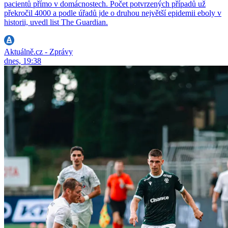
pacientů přímo v domácnostech. Počet potvrzených případů už
překročil 4000 a podle úřadů jde o druhou největší epidemii eboly v
historii, uvedl list The Guardian.
Aktuálně.cz - Zprávy
dnes, 19:38