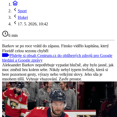
Sport
Hokej
17. 5. 2026, 10:42
6 min
Barkov se po roce vrátil do zápasu. Finsko vidělo kapitána, který
Floridě celou sezonu chyběl
Přidejte si obsah Centrum.cz do oblíbených zdrojů pro Google
hledání a Google zprávy
Aleksander Barkov nepotřebuje vypadat hlučně, aby bylo jasné, jak
moc změnil hru kolem sebe. Nikdy nebyl typem hvězdy, která si
bere pozornost gesty, výrazy nebo velkými slovy. Jeho síla je
mnohem tišší. Vyhraje vhazování. Zavře prostor.