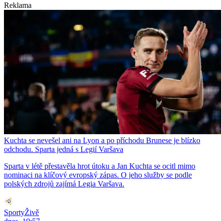
Reklama
Kuchta se nevešel ani na Lyon a po příchodu Brunese je blízko
odchodu. Sparta jedná s Legií Varšava
Sparta v létě přestavěla hrot útoku a Jan Kuchta se ocitl mimo
nominaci na klíčový evropský zápas. O jeho služby se podle
polských zdrojů zajímá Legia Varšava.
SportyŽivě