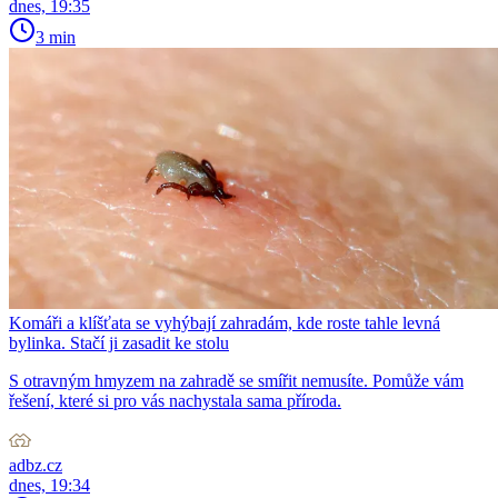
dnes, 19:35
3 min
Komáři a klíšťata se vyhýbají zahradám, kde roste tahle levná
bylinka. Stačí ji zasadit ke stolu
S otravným hmyzem na zahradě se smířit nemusíte. Pomůže vám
řešení, které si pro vás nachystala sama příroda.
adbz.cz
dnes, 19:34