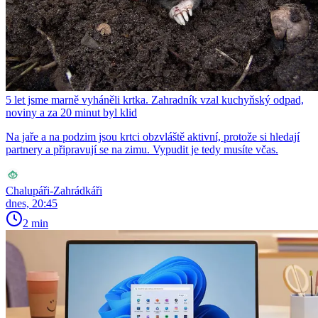
5 let jsme marně vyháněli krtka. Zahradník vzal kuchyňský odpad,
noviny a za 20 minut byl klid
Na jaře a na podzim jsou krtci obzvláště aktivní, protože si hledají
partnery a připravují se na zimu. Vypudit je tedy musíte včas.
Chalupáři-Zahrádkáři
dnes, 20:45
2 min