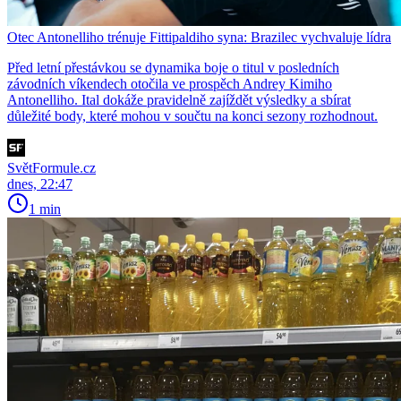
Otec Antonelliho trénuje Fittipaldiho syna: Brazilec vychvaluje lídra
Před letní přestávkou se dynamika boje o titul v posledních
závodních víkendech otočila ve prospěch Andrey Kimiho
Antonelliho. Ital dokáže pravidelně zajíždět výsledky a sbírat
důležité body, které mohou v součtu na konci sezony rozhodnout.
SvětFormule.cz
dnes, 22:47
1 min