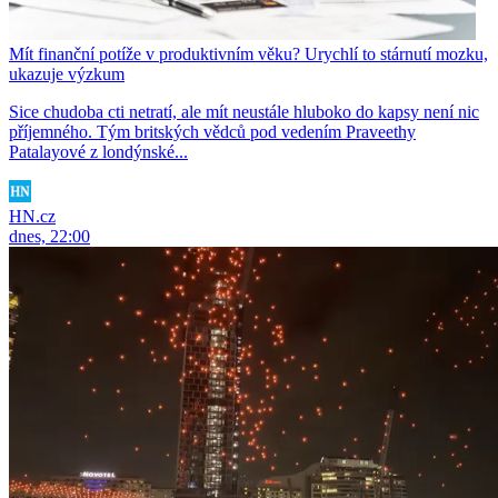
Mít finanční potíže v produktivním věku? Urychlí to stárnutí mozku,
ukazuje výzkum
Sice chudoba cti netratí, ale mít neustále hluboko do kapsy není nic
příjemného. Tým britských vědců pod vedením Praveethy
Patalayové z londýnské...
HN.cz
dnes, 22:00