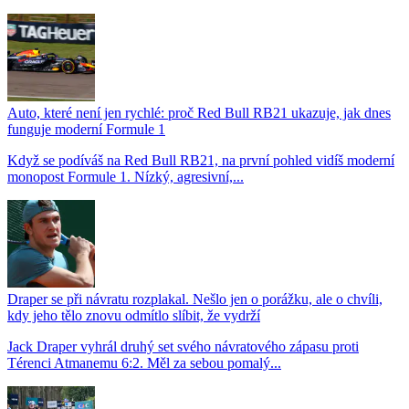
Auto, které není jen rychlé: proč Red Bull RB21 ukazuje, jak dnes
funguje moderní Formule 1
Když se podíváš na Red Bull RB21, na první pohled vidíš moderní
monopost Formule 1. Nízký, agresivní,...
Draper se při návratu rozplakal. Nešlo jen o porážku, ale o chvíli,
kdy jeho tělo znovu odmítlo slíbit, že vydrží
Jack Draper vyhrál druhý set svého návratového zápasu proti
Térenci Atmanemu 6:2. Měl za sebou pomalý...