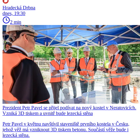
Hradecká Drbna
dnes, 19:30
2 min
Prezident Petr Pavel se přijel podívat na nový kostel v Neratovicích.
Vzniká 3D tiskem a uvnitř bude lezecká stěna
Petr Pavel v květnu navštívil staveniště prvního kostela v Česku,
jehož věž má vzniknout 3D tiskem betonu. Součástí věže bude i
lezecká stěna.