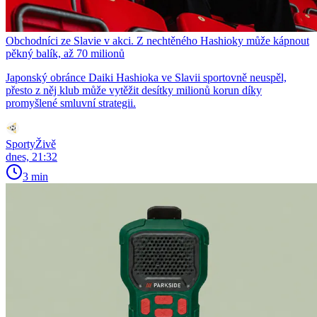
Obchodníci ze Slavie v akci. Z nechtěného Hashioky může kápnout
pěkný balík, až 70 milionů
Japonský obránce Daiki Hashioka ve Slavii sportovně neuspěl,
přesto z něj klub může vytěžit desítky milionů korun díky
promyšlené smluvní strategii.
SportyŽivě
dnes, 21:32
3 min