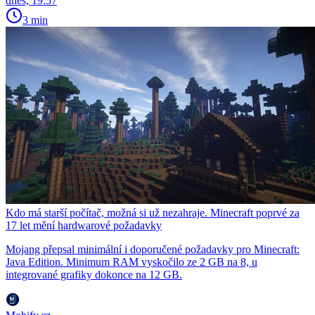
dnes, 19:57
3 min
Kdo má starší počítač, možná si už nezahraje. Minecraft poprvé za
17 let mění hardwarové požadavky
Mojang přepsal minimální i doporučené požadavky pro Minecraft:
Java Edition. Minimum RAM vyskočilo ze 2 GB na 8, u
integrované grafiky dokonce na 12 GB.