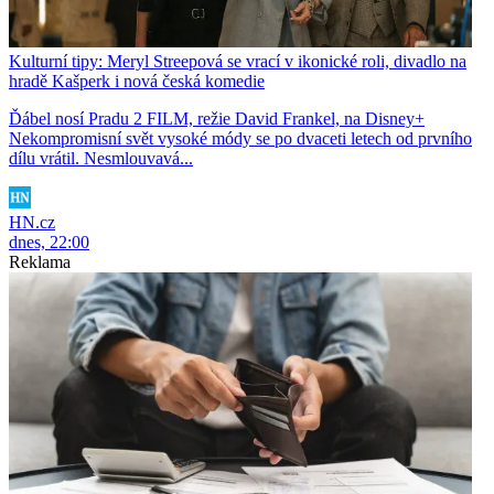
Kulturní tipy: Meryl Streepová se vrací v ikonické roli, divadlo na
hradě Kašperk i nová česká komedie
Ďábel nosí Pradu 2 FILM, režie David Frankel, na Disney+
Nekompromisní svět vysoké módy se po dvaceti letech od prvního
dílu vrátil. Nesmlouvavá...
HN.cz
dnes, 22:00
Reklama