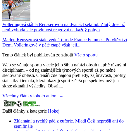
Volleringová stáhla Reusserovou na dvanáct sekund. Žlutý dres už
není výhoda, ale povinnost reagovat na každý pohyb
Marlen Reusserová stále vede Tour de France Femmes. Po vítězství
Demi Volleringové v páté etapě však její...
Tento článek byl publikován ze zdrojů
Vše o sportu
Web se věnuje sportu v celé jeho šíři a nabízí obsah napříč různými
disciplínami – od nejznámějších týmových sportů až po méně
sledované oblasti. Čtenáři zde najdou přehledy, zajímavosti, profily,
statistiky i témata, která ukazují sport z širší perspektivy než jen
skrze aktuální výsledky. Obsah...
Všechny články tohoto autora →
Další články z kategorie
Hokej
Zklamání a rychlý pád z euforie. Mladí Češi neprošli ani do
semifinále