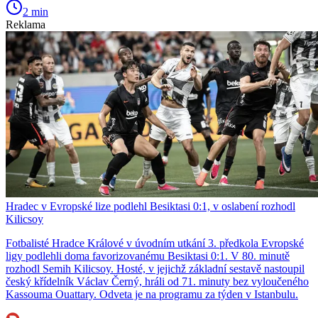
2 min
Reklama
Hradec v Evropské lize podlehl Besiktasi 0:1, v oslabení rozhodl
Kilicsoy
Fotbalisté Hradce Králové v úvodním utkání 3. předkola Evropské
ligy podlehli doma favorizovanému Besiktasi 0:1. V 80. minutě
rozhodl Semih Kilicsoy. Hosté, v jejichž základní sestavě nastoupil
český křídelník Václav Černý, hráli od 71. minuty bez vyloučeného
Kassouma Ouattary. Odveta je na programu za týden v Istanbulu.