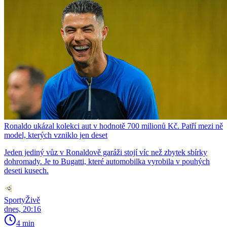
Ronaldo ukázal kolekci aut v hodnotě 700 milionů Kč. Patří mezi ně
model, kterých vzniklo jen deset
Jeden jediný vůz v Ronaldově garáži stojí víc než zbytek sbírky
dohromady. Je to Bugatti, které automobilka vyrobila v pouhých
deseti kusech.
SportyŽivě
dnes, 20:16
4 min