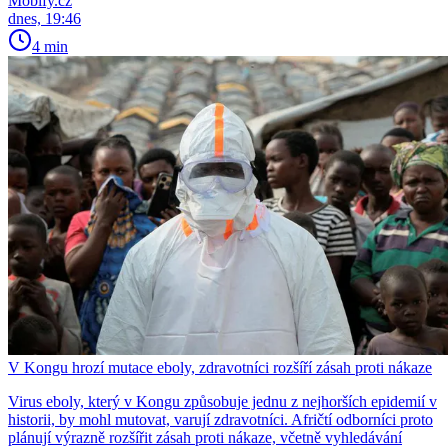
Mobify.cz
dnes, 19:46
4 min
V Kongu hrozí mutace eboly, zdravotníci rozšíří zásah proti nákaze
Virus eboly, který v Kongu způsobuje jednu z nejhorších epidemií v
historii, by mohl mutovat, varují zdravotníci. Afričtí odborníci proto
plánují výrazně rozšířit zásah proti nákaze, včetně vyhledávání