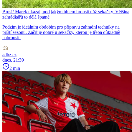
Brusíř Marek ukázal, pod jakým úhlem brousit nůž sekačky. Většina
zahrádkářů to dělá špatně
Podzim je ideálním obdobím pro přípravu zahradní techniky na
příští sezonu. Začít je dobré u sekačky, kterou je třeba důkladně
nabrousit.
adbz.cz
dnes, 21:39
2 min