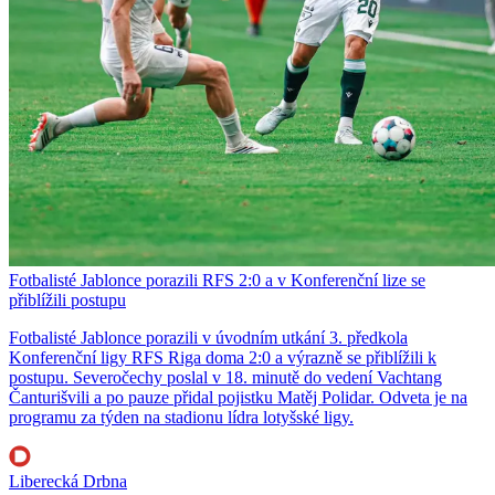
Fotbalisté Jablonce porazili RFS 2:0 a v Konferenční lize se
přiblížili postupu
Fotbalisté Jablonce porazili v úvodním utkání 3. předkola
Konferenční ligy RFS Riga doma 2:0 a výrazně se přiblížili k
postupu. Severočechy poslal v 18. minutě do vedení Vachtang
Čanturišvili a po pauze přidal pojistku Matěj Polidar. Odveta je na
programu za týden na stadionu lídra lotyšské ligy.
Liberecká Drbna