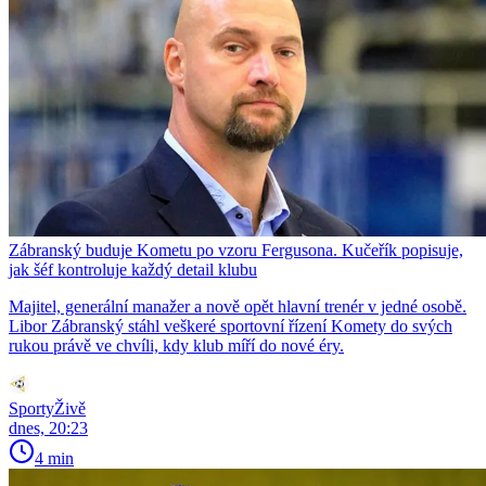
Zábranský buduje Kometu po vzoru Fergusona. Kučeřík popisuje,
jak šéf kontroluje každý detail klubu
Majitel, generální manažer a nově opět hlavní trenér v jedné osobě.
Libor Zábranský stáhl veškeré sportovní řízení Komety do svých
rukou právě ve chvíli, kdy klub míří do nové éry.
SportyŽivě
dnes, 20:23
4 min