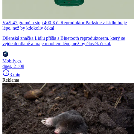
Váží 47 gramů a stojí 400 Kč. Reproduktor Parkside z Lidlu hraje
lépe, než by kdokoliv čekal
Dílenská značka Lidlu přišla s Bluetooth reproduktorem, který se
vejde do dlaně a hraje mnohem lépe, než by člověk čekal.
Mobify.cz
dnes, 21:08
3 min
Reklama