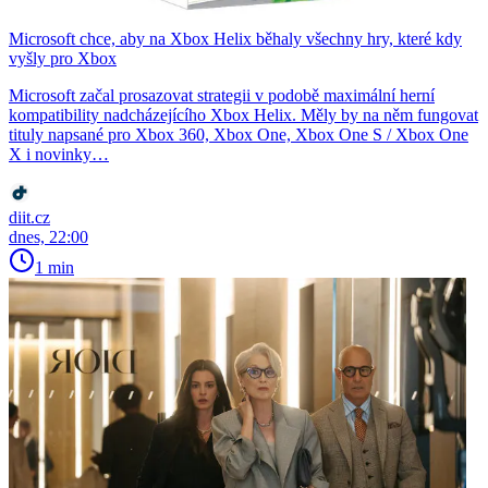
Microsoft chce, aby na Xbox Helix běhaly všechny hry, které kdy
vyšly pro Xbox
Microsoft začal prosazovat strategii v podobě maximální herní
kompatibility nadcházejícího Xbox Helix. Měly by na něm fungovat
tituly napsané pro Xbox 360, Xbox One, Xbox One S / Xbox One
X i novinky…
diit.cz
dnes, 22:00
1 min