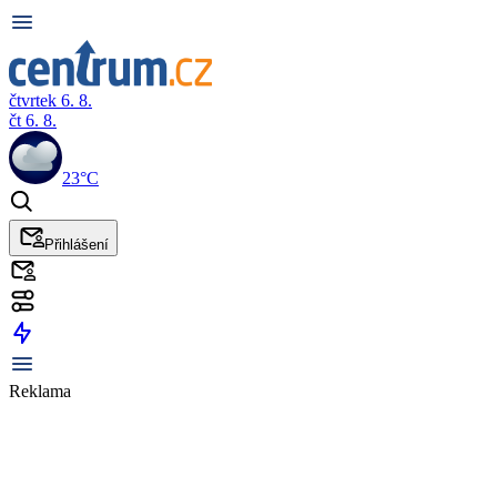
čtvrtek 6. 8.
čt 6. 8.
23°C
Přihlášení
Reklama