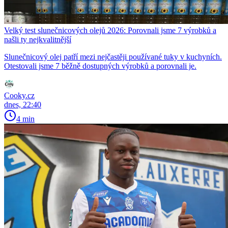
Velký test slunečnicových olejů 2026: Porovnali jsme 7 výrobků a
našli ty nejkvalitnější
Slunečnicový olej patří mezi nejčastěji používané tuky v kuchyních.
Otestovali jsme 7 běžně dostupných výrobků a porovnali je.
Cooky.cz
dnes, 22:40
4 min