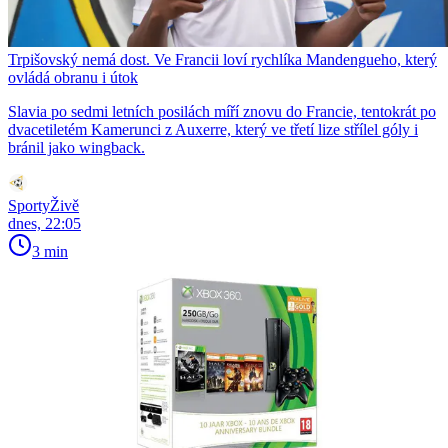
Trpišovský nemá dost. Ve Francii loví rychlíka Mandengueho, který
ovládá obranu i útok
Slavia po sedmi letních posilách míří znovu do Francie, tentokrát po
dvacetiletém Kamerunci z Auxerre, který ve třetí lize střílel góly i
bránil jako wingback.
SportyŽivě
dnes, 22:05
3 min