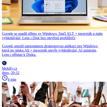
Google se usadil přímo ve Windows. Stačí ALT + mezerník a máte
vyhledávání, Lens i Disk bez otevření prohlížeče
Google spustil samostatnou desktopovou aplikaci pro Windows,
která po stisku Alt + mezerník otevře vyhledávání, AI asistenta,
Lens i přístup k Disku.
Mobify.cz
dnes, 20:32
4 min