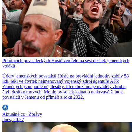
Při útocích povstaleckých Húsíů zemřelo na šest desítek jemenských
vojáků
Údery jemenských povstalců Húsíů na provládní jednotky zabily 58
lidí, řekl ve čtvrtek nejmenovaný vojenský zdroj agentuře AFP.
Zraněných jsou podle něj desítky. Předchozí údaje uváděly zhruba
čtyři desítky mrtvých. Mohlo by se tak jednat o nejkrvavější útok
povstalců v Jemenu od příměří z roku 2022.
Aktuálně.cz - Zprávy
dnes, 20:27