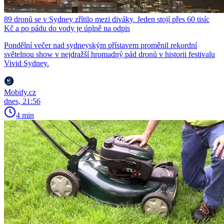
89 dronů se v Sydney zřítilo mezi diváky. Jeden stojí přes 60 tisíc
Kč a po pádu do vody je úplně na odpis
Pondělní večer nad sydneyským přístavem proměnil rekordní
světelnou show v nejdražší hromadný pád dronů v historii festivalu
Vivid Sydney.
Mobify.cz
dnes, 21:56
4 min