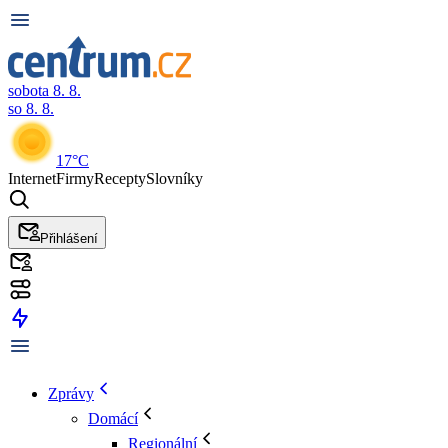
sobota 8. 8.
so 8. 8.
17°C
Internet
Firmy
Recepty
Slovníky
Přihlášení
Zprávy
Domácí
Regionální