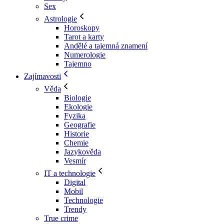
Sex
Astrologie
Horoskopy
Tarot a karty
Andělé a tajemná znamení
Numerologie
Tajemno
Zajímavosti
Věda
Biologie
Ekologie
Fyzika
Geografie
Historie
Chemie
Jazykověda
Vesmír
IT a technologie
Digital
Mobil
Technologie
Trendy
True crime