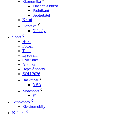
Ekonomika
Finance a burza
Podnikání
Spotřebitel
Krimi
Doprava
Nehody
Sport
Hokej
Fotbal
Tenis
Lyžování
Cyklistika
Atletika
Bojové sporty
ZOH 2026
Basketbal
NBA
Motosport
F1
Auto-moto
Elektromobily
Kultura