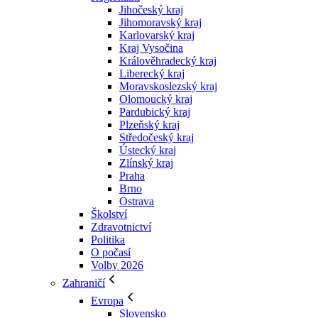
Jihočeský kraj
Jihomoravský kraj
Karlovarský kraj
Kraj Vysočina
Králověhradecký kraj
Liberecký kraj
Moravskoslezský kraj
Olomoucký kraj
Pardubický kraj
Plzeňský kraj
Středočeský kraj
Ústecký kraj
Zlínský kraj
Praha
Brno
Ostrava
Školství
Zdravotnictví
Politika
O počasí
Volby 2026
Zahraničí
Evropa
Slovensko