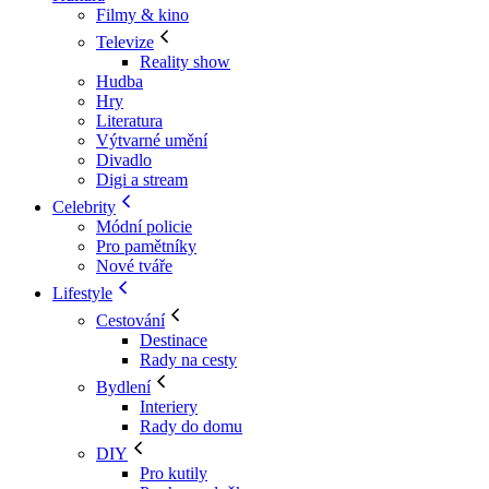
Filmy & kino
Televize
Reality show
Hudba
Hry
Literatura
Výtvarné umění
Divadlo
Digi a stream
Celebrity
Módní policie
Pro pamětníky
Nové tváře
Lifestyle
Cestování
Destinace
Rady na cesty
Bydlení
Interiery
Rady do domu
DIY
Pro kutily