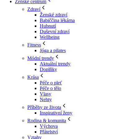
Ženské centrum
Zdraví
Ženské zdraví
Babiččina lékárna
Hubnutí
Duševní zdraví
Wellbeing
Fitness
Jóga a pilates
Módní trendy
Aktuální trendy
Doplňky
Krása
Péče o pleť
Péče o tělo
Vlasy
Nehty
Příběhy ze života
Inspirativní ženy
Rodina & komunita
Výchova
Přátelství
Vztahy