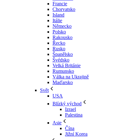
Francie
Chorvatsko
Island
Itálie
Německo
Polsko
Rakousko
Řecko
Rusko
Španělsko
Švédsko
Velká Británie
Rumunsko
Válka na Ukrajině
Maďarsko
Svět
USA
Blízký východ
Izrael
Palestina
Asie
Čína
Jižní Korea