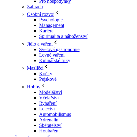
Pro hospodyňky
Zahrada
Osobní rozvoj
Psychologie
Management
Kariéra
Spiritualita a náboženství
Jídlo a vaření
Světová gastronomie
Levné vaření
Kulinářské triky
Mazlíčci
Kočky
Pejskové
Hobby
Modelářství
Včelařství
Rybaření
Letectví
Automobilismus
Adrenalin
Sběratelství
Houbaření