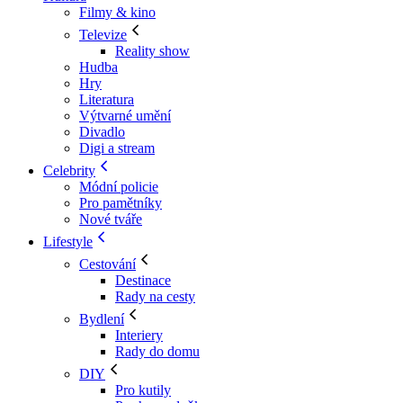
Filmy & kino
Televize
Reality show
Hudba
Hry
Literatura
Výtvarné umění
Divadlo
Digi a stream
Celebrity
Módní policie
Pro pamětníky
Nové tváře
Lifestyle
Cestování
Destinace
Rady na cesty
Bydlení
Interiery
Rady do domu
DIY
Pro kutily