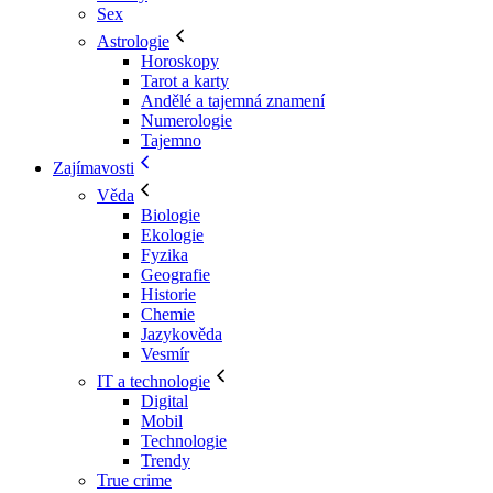
Sex
Astrologie
Horoskopy
Tarot a karty
Andělé a tajemná znamení
Numerologie
Tajemno
Zajímavosti
Věda
Biologie
Ekologie
Fyzika
Geografie
Historie
Chemie
Jazykověda
Vesmír
IT a technologie
Digital
Mobil
Technologie
Trendy
True crime