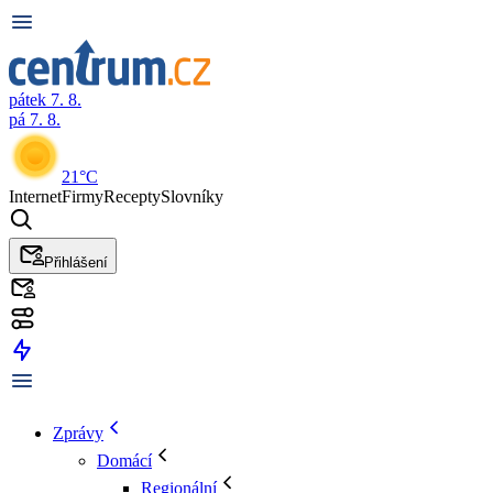
pátek 7. 8.
pá 7. 8.
21°C
Internet
Firmy
Recepty
Slovníky
Přihlášení
Zprávy
Domácí
Regionální