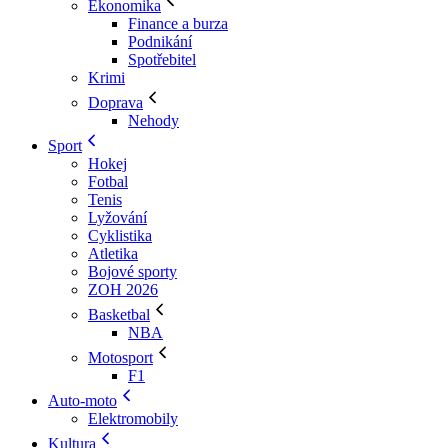
Ekonomika
Finance a burza
Podnikání
Spotřebitel
Krimi
Doprava
Nehody
Sport
Hokej
Fotbal
Tenis
Lyžování
Cyklistika
Atletika
Bojové sporty
ZOH 2026
Basketbal
NBA
Motosport
F1
Auto-moto
Elektromobily
Kultura