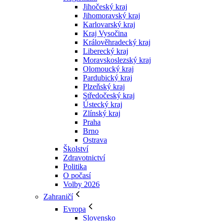
Jihočeský kraj
Jihomoravský kraj
Karlovarský kraj
Kraj Vysočina
Králověhradecký kraj
Liberecký kraj
Moravskoslezský kraj
Olomoucký kraj
Pardubický kraj
Plzeňský kraj
Středočeský kraj
Ústecký kraj
Zlínský kraj
Praha
Brno
Ostrava
Školství
Zdravotnictví
Politika
O počasí
Volby 2026
Zahraničí
Evropa
Slovensko