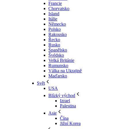
Francie
Chorvatsko
Island
Itálie
Německo
Polsko
Rakousko
Řecko
Rusko
Španělsko
Švédsko
Velká Británie
Rumunsko
Válka na Ukrajině
Maďarsko
Svět
USA
Blízký východ
Izrael
Palestina
Asie
Čína
Jižní Korea