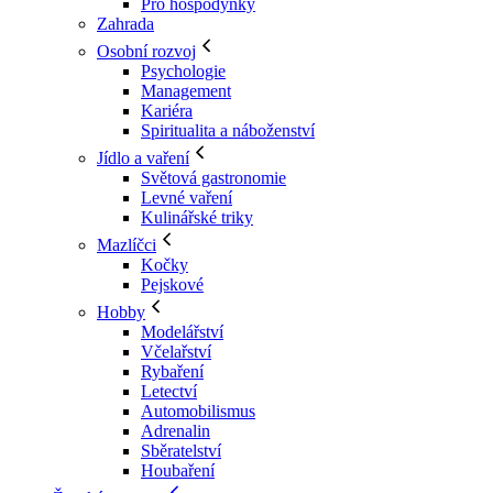
Pro hospodyňky
Zahrada
Osobní rozvoj
Psychologie
Management
Kariéra
Spiritualita a náboženství
Jídlo a vaření
Světová gastronomie
Levné vaření
Kulinářské triky
Mazlíčci
Kočky
Pejskové
Hobby
Modelářství
Včelařství
Rybaření
Letectví
Automobilismus
Adrenalin
Sběratelství
Houbaření