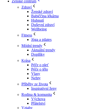
Ženské centrum
Zdraví
Ženské zdraví
Babiččina lékárna
Hubnutí
Duševní zdraví
Wellbeing
Fitness
Jóga a pilates
Módní trendy
Aktuální trendy
Doplňky
Krása
Péče o pleť
Péče o tělo
Vlasy
Nehty
Příběhy ze života
Inspirativní ženy
Rodina & komunita
Výchova
Přátelství
Vztahy