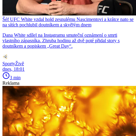
Šéf UFC White vzdal hold zesnulému Nascimentovi a krátce nato se
na sítích pochlubil doutníkem a skvělým dnem
Dana White sdílel na Instagramu smuteční oznámení o smrti
vlastního zápasníka. Zhruba hodinu až dvě poté přidal story s
doutníkem a popiskem „Great Day“.
SportyŽivě
dnes, 18:01
3 min
Reklama