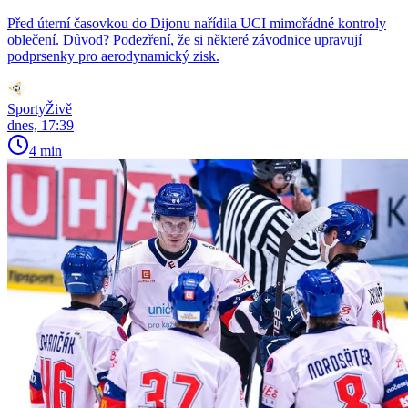
Před úterní časovkou do Dijonu nařídila UCI mimořádné kontroly
oblečení. Důvod? Podezření, že si některé závodnice upravují
podprsenky pro aerodynamický zisk.
SportyŽivě
dnes, 17:39
4 min