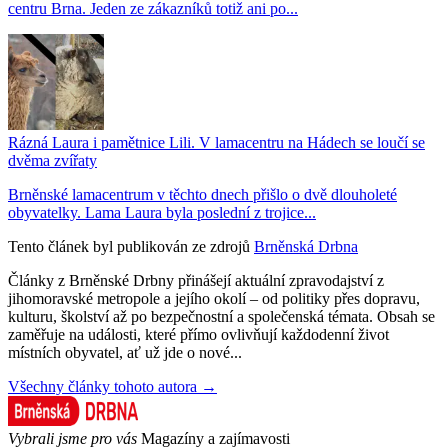
centru Brna. Jeden ze zákazníků totiž ani po...
Rázná Laura i pamětnice Lili. V lamacentru na Hádech se loučí se
dvěma zvířaty
Brněnské lamacentrum v těchto dnech přišlo o dvě dlouholeté
obyvatelky. Lama Laura byla poslední z trojice...
Tento článek byl publikován ze zdrojů
Brněnská Drbna
Články z Brněnské Drbny přinášejí aktuální zpravodajství z
jihomoravské metropole a jejího okolí – od politiky přes dopravu,
kulturu, školství až po bezpečnostní a společenská témata. Obsah se
zaměřuje na události, které přímo ovlivňují každodenní život
místních obyvatel, ať už jde o nové...
Všechny články tohoto autora →
Vybrali jsme pro vás
Magazíny a zajímavosti