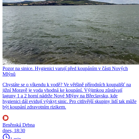
Pozor na sinice. Hygienici varují před koupáním v části Nových
Mlýnů
Chystáte se o víkendu k vodě? Ve většině přírodních koupališť na
jižní Moravě je voda vhodná ke koupání. Výjimkou zůstávají
laguny 1 a 2 horní nádrže Nové Mlýny na Břeclavsku, kde
hygienici dál evidují výskyt sinic. Pro citlivější skupiny lidí tak může
být koupání zdravotním rizikem.
Brněnská Drbna
dnes, 18:30