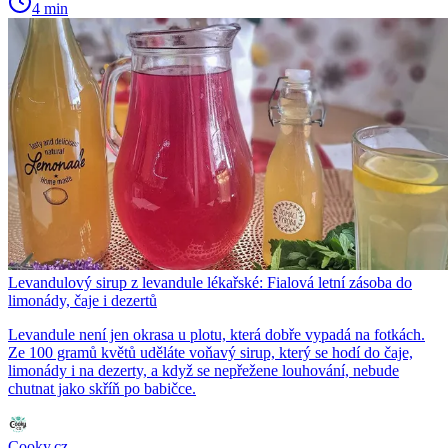
4 min
Levandulový sirup z levandule lékařské: Fialová letní zásoba do
limonády, čaje i dezertů
Levandule není jen okrasa u plotu, která dobře vypadá na fotkách.
Ze 100 gramů květů uděláte voňavý sirup, který se hodí do čaje,
limonády i na dezerty, a když se nepřežene louhování, nebude
chutnat jako skříň po babičce.
Cooky.cz