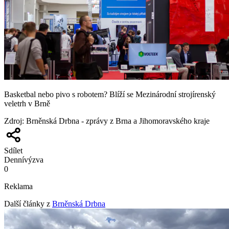
Basketbal nebo pivo s robotem? Blíží se Mezinárodní strojírenský
veletrh v Brně
Zdroj
:
Brněnská Drbna - zprávy z Brna a Jihomoravského kraje
Sdílet
Denní
výzva
0
Reklama
Další články z
Brněnská Drbna