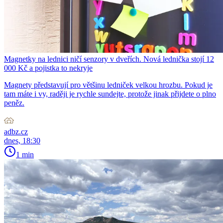
Magnetky na lednici ničí senzory v dveřích. Nová lednička stojí 12
000 Kč a pojistka to nekryje
Magnety představují pro většinu ledniček velkou hrozbu. Pokud je
tam máte i vy, raději je rychle sundejte, protože jinak přijdete o plno
peněz.
adbz.cz
dnes, 18:30
1 min