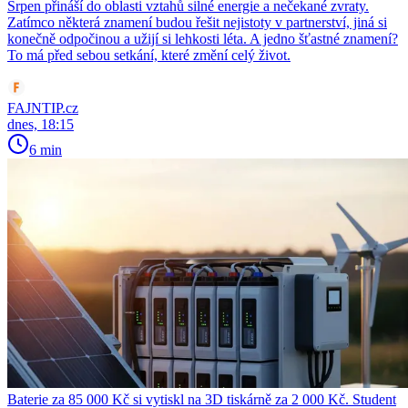
Srpen přináší do oblasti vztahů silné energie a nečekané zvraty.
Zatímco některá znamení budou řešit nejistoty v partnerství, jiná si
konečně odpočinou a užijí si lehkosti léta. A jedno šťastné znamení?
To má před sebou setkání, které změní celý život.
FAJNTIP.cz
dnes, 18:15
6 min
Baterie za 85 000 Kč si vytiskl na 3D tiskárně za 2 000 Kč. Student