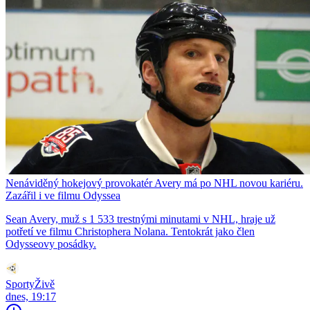
Nenáviděný hokejový provokatér Avery má po NHL novou kariéru.
Zazářil i ve filmu Odyssea
Sean Avery, muž s 1 533 trestnými minutami v NHL, hraje už
potřetí ve filmu Christophera Nolana. Tentokrát jako člen
Odysseovy posádky.
SportyŽivě
dnes, 19:17