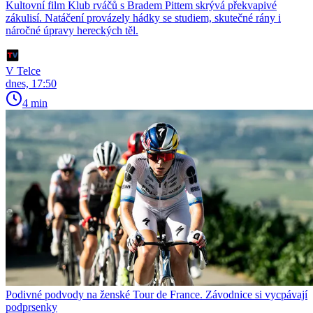
Kultovní film Klub rváčů s Bradem Pittem skrývá překvapivé
zákulisí. Natáčení provázely hádky se studiem, skutečné rány i
náročné úpravy hereckých těl.
V Telce
dnes, 17:50
4 min
Podivné podvody na ženské Tour de France. Závodnice si vycpávají
podprsenky