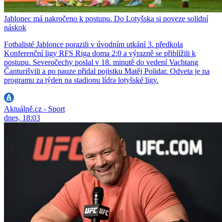
Jablonec má nakročeno k postupu. Do Lotyšska si poveze solidní
náskok
Fotbalisté Jablonce porazili v úvodním utkání 3. předkola
Konferenční ligy RFS Riga doma 2:0 a výrazně se přiblížili k
postupu. Severočechy poslal v 18. minutě do vedení Vachtang
Čanturišvili a po pauze přidal pojistku Matěj Polidar. Odveta je na
programu za týden na stadionu lídra lotyšské ligy.
Aktuálně.cz - Sport
dnes, 18:03