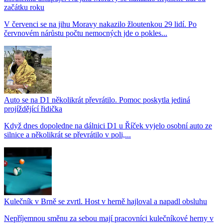
začátku roku
V červenci se na jihu Moravy nakazilo žloutenkou 29 lidí. Po
červnovém nárůstu počtu nemocných jde o pokles...
Auto se na D1 několikrát převrátilo. Pomoc poskytla jediná
projíždějící řidička
Když dnes dopoledne na dálnici D1 u Říček vyjelo osobní auto ze
silnice a několikrát se převrátilo v poli,...
Kulečník v Brně se zvrtl. Host v herně hajloval a napadl obsluhu
Nepříjemnou směnu za sebou mají pracovníci kulečníkové herny v