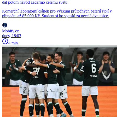
dal potom návod zadarmo celému světu
Komerční laboratorní článek pro výzkum průtočných baterií stojí v
přepočtu až 85 000 Kč. Student si ho vytiskl za necelé dva tisíce.
Mobify.cz
dnes, 18:03
4 min