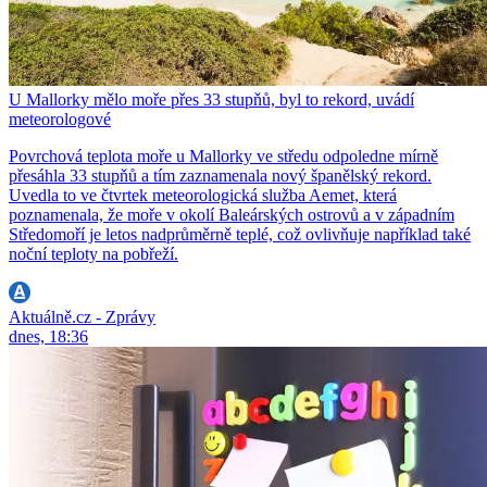
U Mallorky mělo moře přes 33 stupňů, byl to rekord, uvádí
meteorologové
Povrchová teplota moře u Mallorky ve středu odpoledne mírně
přesáhla 33 stupňů a tím zaznamenala nový španělský rekord.
Uvedla to ve čtvrtek meteorologická služba Aemet, která
poznamenala, že moře v okolí Baleárských ostrovů a v západním
Středomoří je letos nadprůměrně teplé, což ovlivňuje například také
noční teploty na pobřeží.
Aktuálně.cz - Zprávy
dnes, 18:36