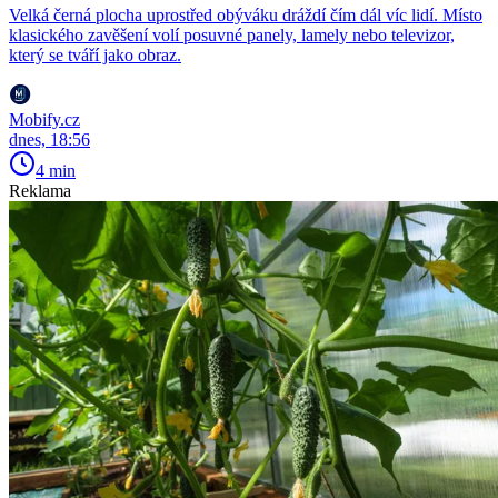
Velká černá plocha uprostřed obýváku dráždí čím dál víc lidí. Místo
klasického zavěšení volí posuvné panely, lamely nebo televizor,
který se tváří jako obraz.
Mobify.cz
dnes, 18:56
4 min
Reklama