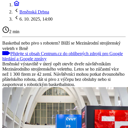
Brněnská Drbna
6. 10. 2025, 14:00
2 min
Basketbal nebo pivo s robotem? Blíží se Mezinárodní strojírenský
veletrh v Brně
Přidejte si obsah Centrum.cz do oblíbených zdrojů pro Google
hledání a Google zprávy
Brněnské výstaviště v úterý opět otevře dveře návštěvníkům
Mezinárodního strojírenského veletrhu. Letos se ho zúčastní více
než 1 300 firem ze 42 zemí. Návštěvníci mohou potkat dvounohého
přátelského robota, dát si pivo z výčepu bez obsluhy nebo si
zasportovat s robotickým basketbalistou.