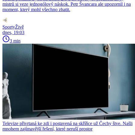
mistrů si veze jednogólový náskok. Petr Švancara ale upozornil i na
moment, který mohl všechno zhatit.
SportyŽivě
dnes, 19:03
3 min
Televize přivrtaná ke zdi i postavená na skříňce už Čechy štve. Našli
mnohem zajímavější řešení, které neruší prostor