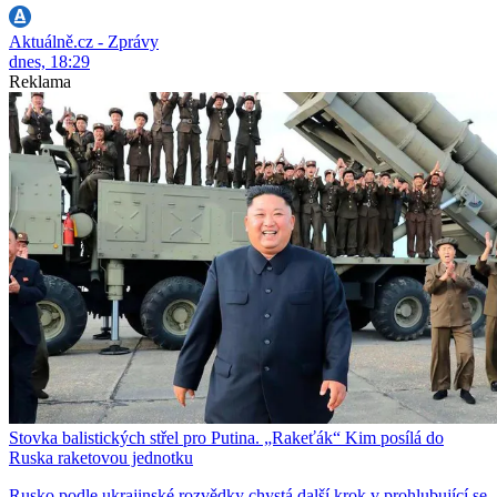
Aktuálně.cz - Zprávy
dnes, 18:29
Reklama
Stovka balistických střel pro Putina. „Rakeťák“ Kim posílá do
Ruska raketovou jednotku
Rusko podle ukrajinské rozvědky chystá další krok v prohlubující se