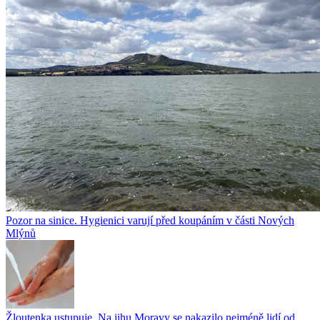
Pozor na sinice. Hygienici varují před koupáním v části Nových
Mlýnů
Žloutenka ustupuje. Na jihu Moravy se nakazilo nejméně lidí od