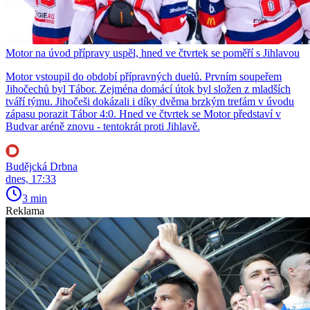
Motor na úvod přípravy uspěl, hned ve čtvrtek se poměří s Jihlavou
Motor vstoupil do období přípravných duelů. Prvním soupeřem
Jihočechů byl Tábor. Zejména domácí útok byl složen z mladších
tváří týmu. Jihočeši dokázali i díky dvěma brzkým trefám v úvodu
zápasu porazit Tábor 4:0. Hned ve čtvrtek se Motor představí v
Budvar aréně znovu - tentokrát proti Jihlavě.
Budějcká Drbna
dnes, 17:33
3 min
Reklama