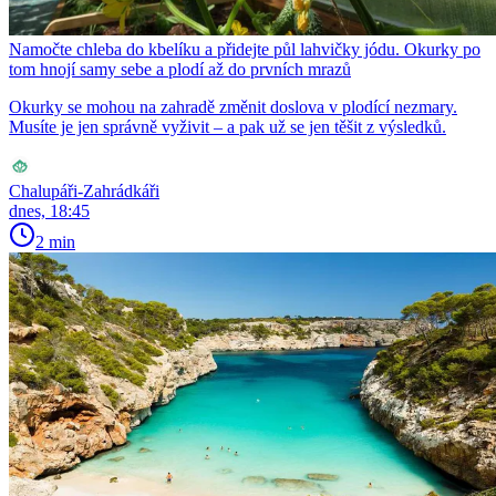
Namočte chleba do kbelíku a přidejte půl lahvičky jódu. Okurky po
tom hnojí samy sebe a plodí až do prvních mrazů
Okurky se mohou na zahradě změnit doslova v plodící nezmary.
Musíte je jen správně vyživit – a pak už se jen těšit z výsledků.
Chalupáři-Zahrádkáři
dnes, 18:45
2 min