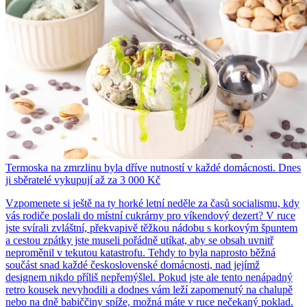
Termoska na zmrzlinu byla dříve nutností v každé domácnosti. Dnes
ji sběratelé vykupují až za 3 000 Kč
Vzpomenete si ještě na ty horké letní neděle za časů socialismu, kdy
vás rodiče poslali do místní cukrárny pro víkendový dezert? V ruce
jste svírali zvláštní, překvapivě těžkou nádobu s korkovým špuntem
a cestou zpátky jste museli pořádně utíkat, aby se obsah uvnitř
neproměnil v tekutou katastrofu. Tehdy to byla naprosto běžná
součást snad každé československé domácnosti, nad jejímž
designem nikdo příliš nepřemýšlel. Pokud jste ale tento nenápadný
retro kousek nevyhodili a dodnes vám leží zapomenutý na chalupě
nebo na dně babiččiny spíže, možná máte v ruce nečekaný poklad.