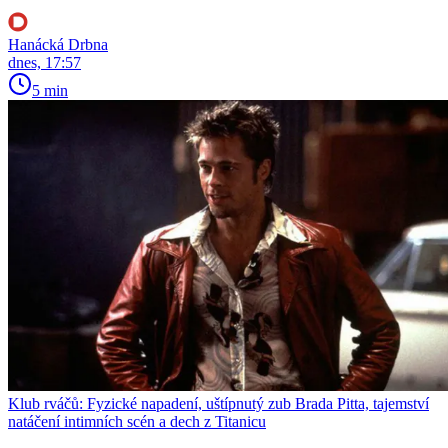
Hanácká Drbna
dnes, 17:57
5 min
Klub rváčů: Fyzické napadení, uštípnutý zub Brada Pitta, tajemství
natáčení intimních scén a dech z Titanicu