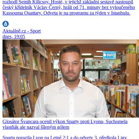
rozhodl Semih Kilicsoy. Hosté, v jejichž základní sestavě nastoupil
český křídelník Václav Černý, hráli od 71. minuty bez vyloučeného
Kassouma Ouattary. Odveta je na programu za týden v Istanbulu.
Aktuálně.cz - Sport
dnes, 19:05
Glosátor Švancara ocenil výkon Sparty proti Lyonu, Suchomela
vlastňák ale nazval šíleným gólem
Sparta porazila Lyon na Letné 2:1 a do odvety 3. předkola Ligy