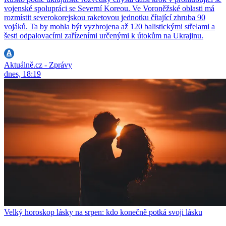
vojenské spolupráci se Severní Koreou. Ve Voroněžské oblasti má
rozmístit severokorejskou raketovou jednotku čítající zhruba 90
vojáků. Ta by mohla být vyzbrojena až 120 balistickými střelami a
šesti odpalovacími zařízeními určenými k útokům na Ukrajinu.
Aktuálně.cz - Zprávy
dnes, 18:19
Velký horoskop lásky na srpen: kdo konečně potká svoji lásku