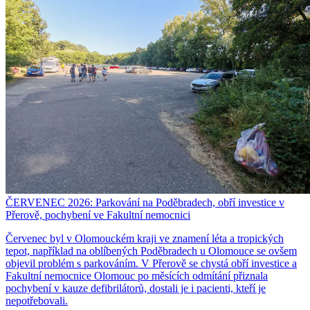
ČERVENEC 2026: Parkování na Poděbradech, obří investice v
Přerově, pochybení ve Fakultní nemocnici
Červenec byl v Olomouckém kraji ve znamení léta a tropických
tepot, například na oblíbených Poděbradech u Olomouce se ovšem
objevil problém s parkováním. V Přerově se chystá obří investice a
Fakultní nemocnice Olomouc po měsících odmítání přiznala
pochybení v kauze defibrilátorů, dostali je i pacienti, kteří je
nepotřebovali.