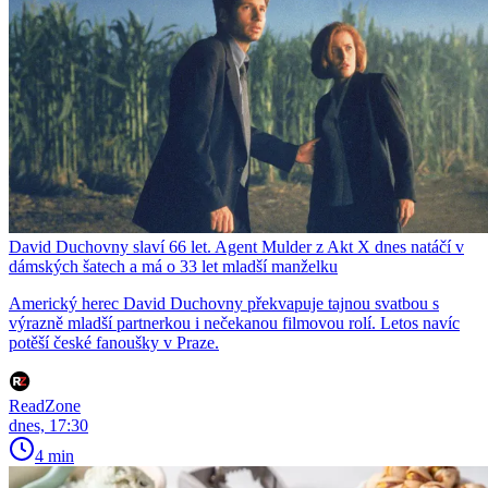
David Duchovny slaví 66 let. Agent Mulder z Akt X dnes natáčí v
dámských šatech a má o 33 let mladší manželku
Americký herec David Duchovny překvapuje tajnou svatbou s
výrazně mladší partnerkou i nečekanou filmovou rolí. Letos navíc
potěší české fanoušky v Praze.
ReadZone
dnes, 17:30
4 min