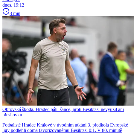
dnes, 19:12
3 min
Obrovská škoda. Hradec pálil šance, proti Besiktasi nevyužil ani
přesilovku
Fotbalisté Hradce Králové v úvodním utkání 3. předkola Evropské
ligy podlehli doma favorizovanému Besiktasi 0:1. V 80. minutě