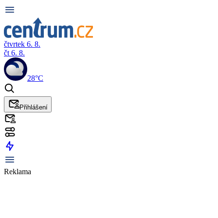
čtvrtek 6. 8.
čt 6. 8.
28°C
Přihlášení
Reklama