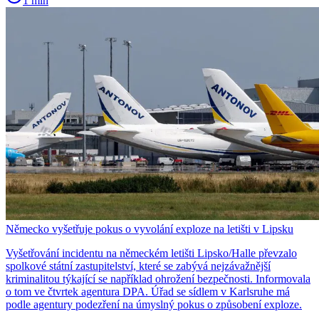
1 min
Německo vyšetřuje pokus o vyvolání exploze na letišti v Lipsku
Vyšetřování incidentu na německém letišti Lipsko/Halle převzalo
spolkové státní zastupitelství, které se zabývá nejzávažnější
kriminalitou týkající se například ohrožení bezpečnosti. Informovala
o tom ve čtvrtek agentura DPA. Úřad se sídlem v Karlsruhe má
podle agentury podezření na úmyslný pokus o způsobení exploze.