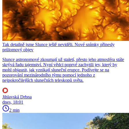
Tak detailně jsme Slunce ještě neviděli. Nové snímky přinesly
průlomový objev
Slunce astronomové zkoumají už staletí, přesto jeho atmosféra stále
skrývá řadu tajemství. Nyní vědci poprvé zachytili jev, který by
mohl objasnit, jak vznikají sluneční erupce. Podívejte se na
pozorování mezinárodního týmu pomocí jednoho z
nejpokročilejších slunečních teleskopů světa.
Jihlavská Drbna
dnes, 18:01
2 min