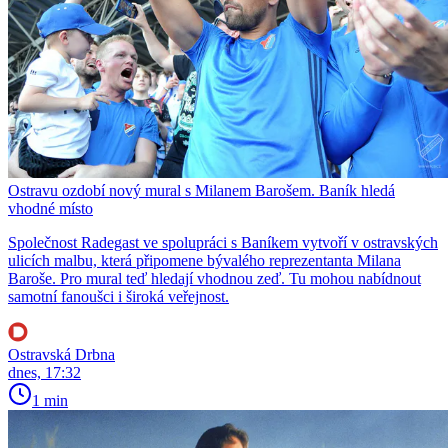
Ostravu ozdobí nový mural s Milanem Barošem. Baník hledá
vhodné místo
Společnost Radegast ve spolupráci s Baníkem vytvoří v ostravských
ulicích malbu, která připomene bývalého reprezentanta Milana
Baroše. Pro mural teď hledají vhodnou zeď. Tu mohou nabídnout
samotní fanoušci i široká veřejnost.
Ostravská Drbna
dnes, 17:32
1 min